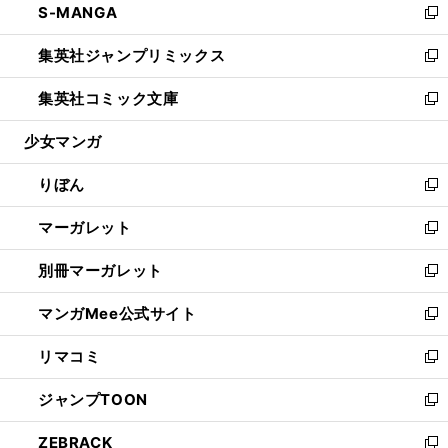
S-MANGA
く
で
ド
ィ
い
新
開
ウ
ン
ウ
し
集英社ジャンプリミックス
く
で
ド
ィ
い
新
開
ウ
ン
ウ
し
集英社コミック文庫
く
で
ド
ィ
い
新
開
ウ
ン
ウ
し
少女マンガ
く
で
ド
ィ
い
開
ウ
ン
ウ
りぼん
く
で
ド
ィ
新
開
ウ
ン
し
マーガレット
く
で
ド
い
新
開
ウ
ウ
し
別冊マーガレット
く
で
ィ
い
新
開
ン
ウ
し
マンガMee公式サイト
く
ド
ィ
い
新
ウ
ン
ウ
し
リマコミ
で
ド
ィ
い
新
開
ウ
ン
ウ
し
ジャンプTOON
く
で
ド
ィ
い
新
開
ウ
ン
ウ
し
ZEBRACK
く
で
ド
ィ
い
新