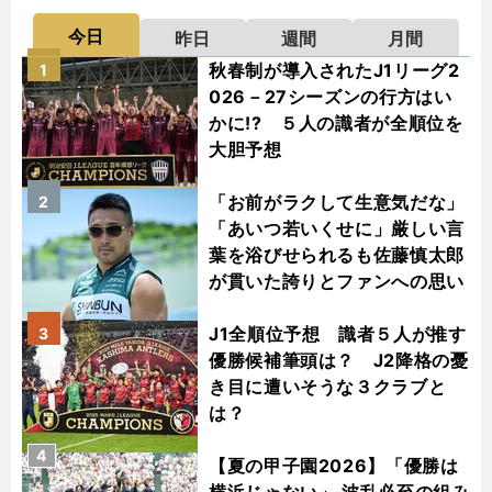
今日
昨日
週間
月間
秋春制が導入されたJ1リーグ2
1
026－27シーズンの行方はい
かに!? ５人の識者が全順位を
大胆予想
「お前がラクして生意気だな」
2
「あいつ若いくせに」厳しい言
葉を浴びせられるも佐藤慎太郎
が貫いた誇りとファンへの思い
J1全順位予想 識者５人が推す
3
優勝候補筆頭は？ J2降格の憂
き目に遭いそうな３クラブと
は？
4
【夏の甲子園2026】「優勝は