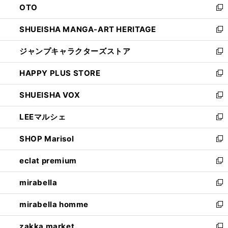
OTO
で
ド
新
開
ウ
し
SHUEISHA MANGA-ART HERITAGE
く
で
い
新
開
ウ
し
ジャンプキャラクターズストア
く
ィ
い
新
ン
ウ
し
HAPPY PLUS STORE
ド
ィ
い
新
ウ
ン
ウ
し
SHUEISHA VOX
で
ド
ィ
い
新
開
ウ
ン
ウ
し
LEEマルシェ
く
で
ド
ィ
い
新
開
ウ
ン
ウ
し
SHOP Marisol
く
で
ド
ィ
い
新
開
ウ
ン
ウ
し
eclat premium
く
で
ド
ィ
い
新
開
ウ
ン
ウ
し
mirabella
く
で
ド
ィ
い
新
開
ウ
ン
ウ
し
mirabella homme
く
で
ド
ィ
い
新
開
ウ
ン
ウ
し
zakka market
く
で
ド
ィ
い