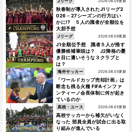
Jリーグ
2026.08.06更新
秋春制が導入されたJ1リーグ2
026－27シーズンの行方はい
かに!? ５人の識者が全順位を
大胆予想
Jリーグ
2026.08.06更新
J1全順位予想 識者５人が推す
優勝候補筆頭は？ J2降格の憂
き目に遭いそうな３クラブと
は？
海外サッカー
2026.08.05更新
「ワールドカップ売却計画」は
断念も残る火種 FIFAインファ
ンティーノ会長体制に何が起き
ているのか
高校・ユース
2026.08.05更新
高校サッカーから補欠がいなく
なった 部員全員が試合に出る取
り組みが進んでいる