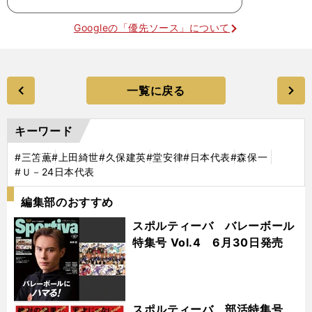
Googleの「優先ソース」について
一覧に戻る
キーワード
#三笘薫
#上田綺世
#久保建英
#堂安律
#日本代表
#森保一
#Ｕ－24日本代表
編集部のおすすめ
スポルティーバ バレーボール
特集号 Vol.4 6月30日発売
スポルティーバ 部活特集号