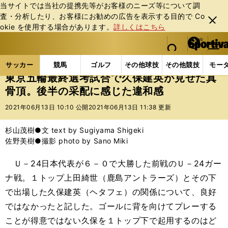
当サイトでは当社の提携先等がお客様のニーズ等について調
査・分析したり、お客様にお勧めの広告を表⽰する⽬的で Co
閉じ
okie を使⽤する場合があります。
詳しくはこちら
る
マイペ
web Sportiva (webスポルティーバ)
検索
メニュ
we
ー
サッカーの記事一覧
サッカー代表
日本代表
東
b
ジ
サッカー
競馬
ゴルフ
その他球技
その他競技
モー
ス
東京五輪最終選考試合で久保建英が見せた真
ポ
骨頂。後半の采配に感じた違和感
ル
テ
2021年06月13日 10:10 公開
2021年06月13日 11:38 更新
ィ
ー
杉山茂樹●文 text by Sugiyama Shigeki
バ
佐野美樹●撮影 photo by Sano Miki
Ｕ－24日本代表が６－０で大勝した前戦のＵ－24ガー
ナ戦。１トップ上田綺世（鹿島アントラーズ）とその下
で出場した久保建英（ヘタフェ）の関係について、良好
ではなかったと記した。ゴールに背を向けてプレーする
ことが得意ではない久保を１トップ下で起用するのはど