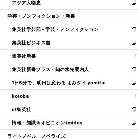
アジア人物史
く
で
ド
ィ
い
新
開
ウ
ン
ウ
し
学芸・ノンフィクション・新書
く
で
ド
ィ
い
開
ウ
ン
ウ
集英社学芸部 - 学芸・ノンフィクション
く
で
ド
ィ
新
開
ウ
ン
し
集英社ビジネス書
く
で
ド
い
新
開
ウ
ウ
し
集英社新書
く
で
ィ
い
新
開
ン
ウ
し
集英社新書プラス - 知の水先案内人
く
ド
ィ
い
新
ウ
ン
ウ
し
1日5分で、明日は変わる よみタイ yomitai
で
ド
ィ
い
新
開
ウ
ン
ウ
し
kotoba
く
で
ド
ィ
い
新
開
ウ
ン
ウ
し
e!集英社
く
で
ド
ィ
い
新
開
ウ
ン
ウ
し
情報・知識＆オピニオン imidas
く
で
ド
ィ
い
新
開
ウ
ン
ウ
し
ライトノベル・ノベライズ
く
で
ド
ィ
い