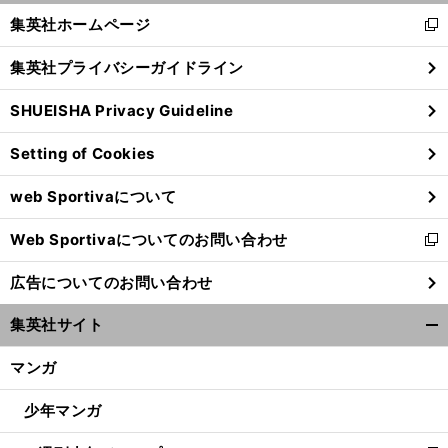
く/
集英社ホームページ
新
閉
し
じ
集英社プライバシーガイドライン
い
る
ウ
SHUEISHA Privacy Guideline
ィ
ン
Setting of Cookies
ド
ウ
web Sportivaについて
で
開
Web Sportivaについてのお問い合わせ
く
新
し
広告についてのお問い合わせ
い
ウ
集英社サイト
ィ
開
ン
く/
マンガ
ド
閉
ウ
じ
少年マンガ
で
る
開