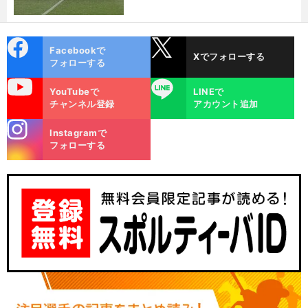
cebo
X
Facebookで
Xでフォローする
ok
フォローする
uTube
LINE
YouTubeで
LINEで
チャンネル登録
アカウント追加
stagra
Instagramで
m
フォローする