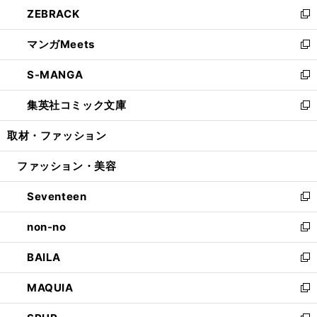
ウ
し
ZEBRACK
く
で
ド
ィ
い
新
開
ウ
ン
ウ
し
マンガMeets
く
で
ド
ィ
い
新
開
ウ
ン
ウ
し
S-MANGA
く
で
ド
ィ
い
新
開
ウ
ン
ウ
し
集英社コミック文庫
く
で
ド
ィ
い
新
開
ウ
ン
ウ
し
取材・ファッション
く
で
ド
ィ
い
開
ウ
ン
ウ
ファッション・美容
く
で
ド
ィ
開
ウ
ン
Seventeen
く
で
ド
新
開
ウ
し
non-no
く
で
い
新
開
ウ
し
BAILA
く
ィ
い
新
ン
ウ
し
MAQUIA
ド
ィ
い
新
ウ
ン
ウ
し