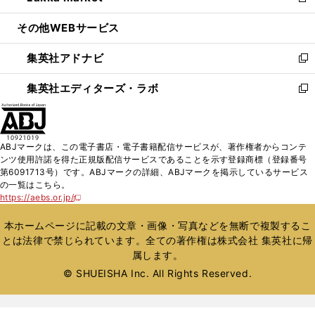
新
開
ウ
ン
ウ
し
その他WEBサービス
く
で
ド
ィ
い
開
ウ
ン
ウ
集英社アドナビ
く
で
ド
ィ
新
開
ウ
ン
し
集英社エディターズ・ラボ
く
で
ド
い
新
開
ウ
ウ
し
く
で
ィ
い
開
ン
ウ
ABJマークは、この電子書店・電子書籍配信サービスが、著作権者からコンテ
く
ド
ィ
ンツ使用許諾を得た正規版配信サービスであることを示す登録商標（登録番号
ウ
ン
第6091713号）です。ABJマークの詳細、ABJマークを掲示しているサービス
で
ド
の一覧はこちら。
開
ウ
https://aebs.or.jp/
新
く
で
し
い
開
本ホームページに記載の文章・画像・写真などを無断で複製するこ
ウ
く
とは法律で禁じられています。全ての著作権は株式会社 集英社に帰
ィ
属します。
ン
ド
© SHUEISHA Inc. All Rights Reserved.
ウ
で
開
く