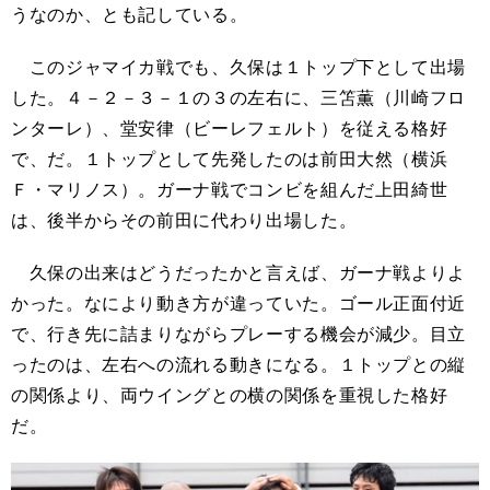
うなのか、とも記している。
このジャマイカ戦でも、久保は１トップ下として出場
した。４－２－３－１の３の左右に、三笘薫（川崎フロ
ンターレ）、堂安律（ビーレフェルト）を従える格好
で、だ。１トップとして先発したのは前田大然（横浜
Ｆ・マリノス）。ガーナ戦でコンビを組んだ上田綺世
は、後半からその前田に代わり出場した。
久保の出来はどうだったかと言えば、ガーナ戦よりよ
かった。なにより動き方が違っていた。ゴール正面付近
で、行き先に詰まりながらプレーする機会が減少。目立
ったのは、左右への流れる動きになる。１トップとの縦
の関係より、両ウイングとの横の関係を重視した格好
だ。