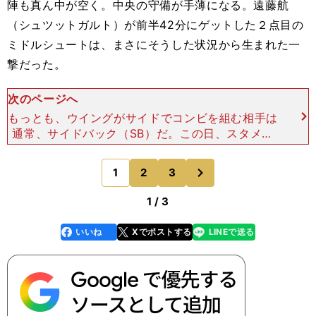
陣も真ん中が空く。中央の守備が手薄になる。遠藤航
（シュツットガルト）が前半42分にゲットした２点目の
ミドルシュートは、まさにそうした状況から生まれた一
撃だった。
次のページへ
もっとも、ウイングがサイドでコンビを組む相手は
通常、サイドバック（SB）だ。この日、スタメン
を飾った選手でいえば、旗手怜央（左・川崎フロン
ターレ）と酒井宏樹（右・浦和レッズ）になる。し
次
1
2
3
のページへ
かし、彼らは自重
1 / 3
いいね
Xでポストする
LINEで送る
line
faceboo
x
k