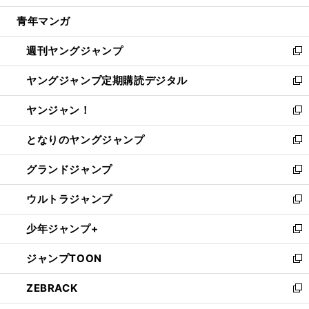
開
ウ
ン
ウ
し
青年マンガ
く
で
ド
ィ
い
開
ウ
ン
ウ
週刊ヤングジャンプ
く
で
ド
ィ
新
開
ウ
ン
し
ヤングジャンプ定期購読デジタル
く
で
ド
い
新
開
ウ
ウ
し
ヤンジャン！
く
で
ィ
い
新
開
ン
ウ
し
となりのヤングジャンプ
く
ド
ィ
い
新
ウ
ン
ウ
し
グランドジャンプ
で
ド
ィ
い
新
開
ウ
ン
ウ
し
ウルトラジャンプ
く
で
ド
ィ
い
新
開
ウ
ン
ウ
し
少年ジャンプ+
く
で
ド
ィ
い
新
開
ウ
ン
ウ
し
ジャンプTOON
く
で
ド
ィ
い
新
開
ウ
ン
ウ
し
ZEBRACK
く
で
ド
ィ
い
新
開
ウ
ン
ウ
し