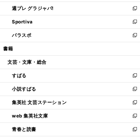
開
ウ
ウ
し
週プレ グラジャパ!
く
で
ィ
い
新
開
ン
ウ
し
Sportiva
く
ド
ィ
い
新
ウ
ン
ウ
し
パラスポ
で
ド
ィ
い
新
開
ウ
ン
ウ
し
書籍
く
で
ド
ィ
い
開
ウ
ン
ウ
文芸・文庫・総合
く
で
ド
ィ
開
ウ
ン
すばる
く
で
ド
新
開
ウ
し
小説すばる
く
で
い
新
開
ウ
し
集英社 文芸ステーション
く
ィ
い
新
ン
ウ
し
web 集英社文庫
ド
ィ
い
新
ウ
ン
ウ
し
青春と読書
で
ド
ィ
い
新
開
ウ
ン
ウ
し