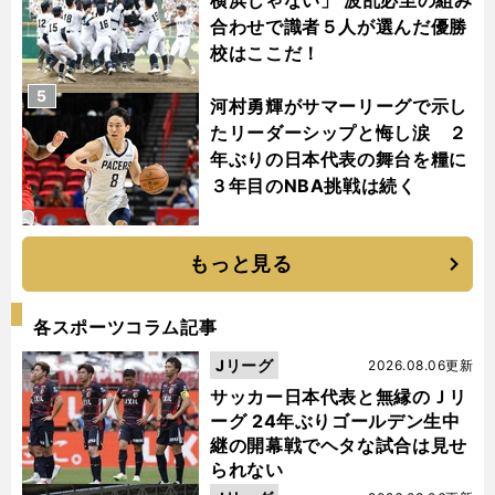
横浜じゃない」 波乱必至の組み
合わせで識者５人が選んだ優勝
校はここだ！
5
河村勇輝がサマーリーグで示し
たリーダーシップと悔し涙 ２
年ぶりの日本代表の舞台を糧に
３年目のNBA挑戦は続く
もっと見る
各スポーツコラム記事
Jリーグ
2026.08.06更新
サッカー日本代表と無縁のＪリ
ーグ 24年ぶりゴールデン生中
継の開幕戦でヘタな試合は見せ
られない