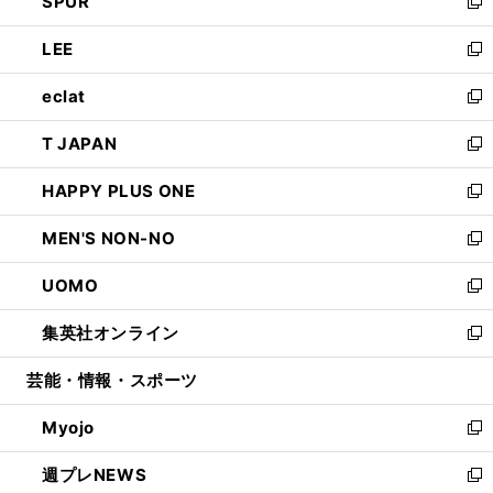
SPUR
で
ド
ィ
い
新
開
ウ
ン
ウ
し
LEE
く
で
ド
ィ
い
新
開
ウ
ン
ウ
し
eclat
く
で
ド
ィ
い
新
開
ウ
ン
ウ
し
T JAPAN
く
で
ド
ィ
い
新
開
ウ
ン
ウ
し
HAPPY PLUS ONE
く
で
ド
ィ
い
新
開
ウ
ン
ウ
し
MEN'S NON-NO
く
で
ド
ィ
い
新
開
ウ
ン
ウ
し
UOMO
く
で
ド
ィ
い
新
開
ウ
ン
ウ
し
集英社オンライン
く
で
ド
ィ
い
新
開
ウ
ン
ウ
し
芸能・情報・スポーツ
く
で
ド
ィ
い
開
ウ
ン
ウ
Myojo
く
で
ド
ィ
新
開
ウ
ン
し
週プレNEWS
く
で
ド
い
新