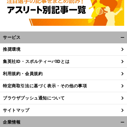
サービス
開
く/
推奨環境
閉
じ
当
」
。
、
.
前
集英社ID・スポルティーバIDとは
へ
る
利用規約・会員規約
特定商取引法に基づく表示・その他の事項
ブラウザプッシュ通知について
サイトマップ
企業情報
開