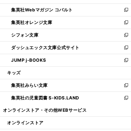
開
ウ
ン
ウ
集英社Webマガジン コバルト
く
で
ド
ィ
新
開
ウ
ン
し
集英社オレンジ文庫
く
で
ド
い
新
開
ウ
ウ
し
シフォン文庫
く
で
ィ
い
新
開
ン
ウ
し
ダッシュエックス文庫公式サイト
く
ド
ィ
い
新
ウ
ン
ウ
し
JUMP j-BOOKS
で
ド
ィ
い
新
開
ウ
ン
ウ
し
キッズ
く
で
ド
ィ
い
開
ウ
ン
ウ
集英社みらい文庫
く
で
ド
ィ
新
開
ウ
ン
し
集英社の児童図書 S-KIDS.LAND
く
で
ド
い
新
開
ウ
ウ
し
オンラインストア・
その他WEBサービス
く
で
ィ
い
開
ン
ウ
オンラインストア
く
ド
ィ
ウ
ン