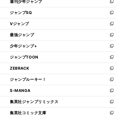
週刊少年ジャンプ
く
新
し
ジャンプSQ
い
新
ウ
し
Vジャンプ
ィ
い
新
ン
ウ
し
最強ジャンプ
ド
ィ
い
新
ウ
ン
ウ
し
少年ジャンプ+
で
ド
ィ
い
新
開
ウ
ン
ウ
し
ジャンプTOON
く
で
ド
ィ
い
新
開
ウ
ン
ウ
し
ZEBRACK
く
で
ド
ィ
い
新
開
ウ
ン
ウ
し
ジャンプルーキー！
く
で
ド
ィ
い
新
開
ウ
ン
ウ
し
S-MANGA
く
で
ド
ィ
い
新
開
ウ
ン
ウ
し
集英社ジャンプリミックス
く
で
ド
ィ
い
新
開
ウ
ン
ウ
し
集英社コミック文庫
く
で
ド
ィ
い
新