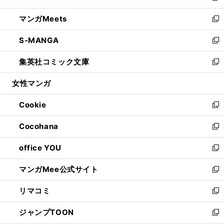
開
ウ
ン
ウ
し
マンガMeets
く
で
ド
ィ
い
新
開
ウ
ン
ウ
し
S-MANGA
く
で
ド
ィ
い
新
開
ウ
ン
ウ
し
集英社コミック文庫
く
で
ド
ィ
い
新
開
ウ
ン
ウ
し
女性マンガ
く
で
ド
ィ
い
開
ウ
ン
ウ
Cookie
く
で
ド
ィ
新
開
ウ
ン
し
Cocohana
く
で
ド
い
新
開
ウ
ウ
し
office YOU
く
で
ィ
い
新
開
ン
ウ
し
マンガMee公式サイト
く
ド
ィ
い
新
ウ
ン
ウ
し
リマコミ
で
ド
ィ
い
新
開
ウ
ン
ウ
し
ジャンプTOON
く
で
ド
ィ
い
新
開
ウ
ン