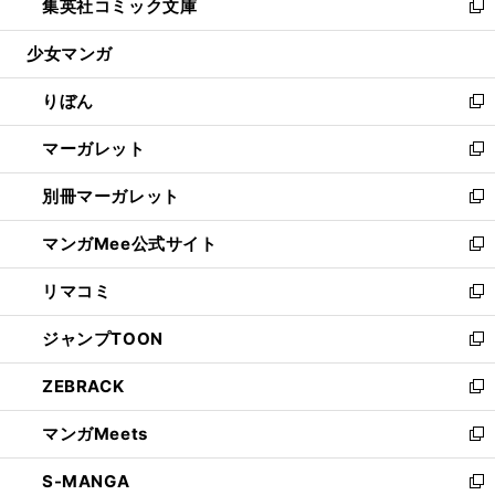
集英社コミック文庫
く
で
ド
ィ
い
新
開
ウ
ン
ウ
し
少女マンガ
く
で
ド
ィ
い
開
ウ
ン
ウ
りぼん
く
で
ド
ィ
新
開
ウ
ン
し
マーガレット
く
で
ド
い
新
開
ウ
ウ
し
別冊マーガレット
く
で
ィ
い
新
開
ン
ウ
し
マンガMee公式サイト
く
ド
ィ
い
新
ウ
ン
ウ
し
リマコミ
で
ド
ィ
い
新
開
ウ
ン
ウ
し
ジャンプTOON
く
で
ド
ィ
い
新
開
ウ
ン
ウ
し
ZEBRACK
く
で
ド
ィ
い
新
開
ウ
ン
ウ
し
マンガMeets
く
で
ド
ィ
い
新
開
ウ
ン
ウ
し
S-MANGA
く
で
ド
ィ
い
新