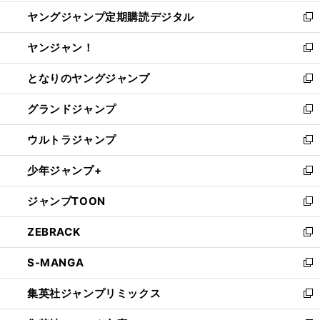
開
ウ
ン
し
ヤングジャンプ定期購読デジタル
く
で
ド
い
新
開
ウ
ウ
し
ヤンジャン！
く
で
ィ
い
新
開
ン
ウ
し
となりのヤングジャンプ
く
ド
ィ
い
新
ウ
ン
ウ
し
グランドジャンプ
で
ド
ィ
い
新
開
ウ
ン
ウ
し
ウルトラジャンプ
く
で
ド
ィ
い
新
開
ウ
ン
ウ
し
少年ジャンプ+
く
で
ド
ィ
い
新
開
ウ
ン
ウ
し
ジャンプTOON
く
で
ド
ィ
い
新
開
ウ
ン
ウ
し
ZEBRACK
く
で
ド
ィ
い
新
開
ウ
ン
ウ
し
S-MANGA
く
で
ド
ィ
い
新
開
ウ
ン
ウ
し
集英社ジャンプリミックス
く
で
ド
ィ
い
新
開
ウ
ン
ウ
し