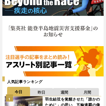
人気記事ランキング
今日
昨日
週間
月間
羽生結弦を覚醒させた「誰かの
1
ために」の思い 五輪連覇の偉