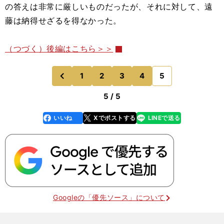
の答えは非常に厳しいものだったが、それに対して、遠
藤は納得せざるを得なかった。
（つづく）後編はこちら＞＞
1
2
3
4
5
のページへ
前
5 / 5
いいね
Xでポストする
LINEで送る
line
faceboo
x
k
Googleの「優先ソース」について