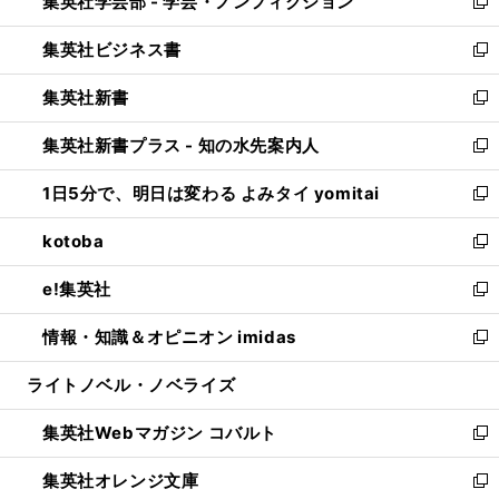
集英社学芸部 - 学芸・ノンフィクション
く
で
ド
ィ
新
開
ウ
ン
し
集英社ビジネス書
く
で
ド
い
新
開
ウ
ウ
し
集英社新書
く
で
ィ
い
新
開
ン
ウ
し
集英社新書プラス - 知の水先案内人
く
ド
ィ
い
新
ウ
ン
ウ
し
1日5分で、明日は変わる よみタイ yomitai
で
ド
ィ
い
新
開
ウ
ン
ウ
し
kotoba
く
で
ド
ィ
い
新
開
ウ
ン
ウ
し
e!集英社
く
で
ド
ィ
い
新
開
ウ
ン
ウ
し
情報・知識＆オピニオン imidas
く
で
ド
ィ
い
新
開
ウ
ン
ウ
し
ライトノベル・ノベライズ
く
で
ド
ィ
い
開
ウ
ン
ウ
集英社Webマガジン コバルト
く
で
ド
ィ
新
開
ウ
ン
し
集英社オレンジ文庫
く
で
ド
い
新