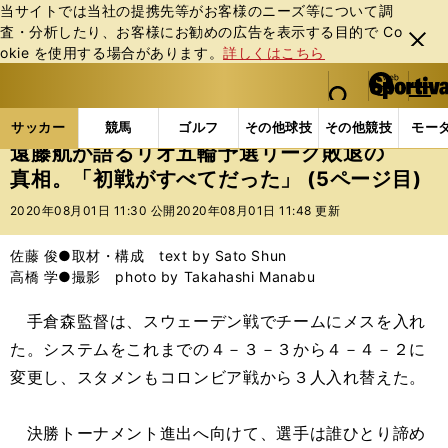
当サイトでは当社の提携先等がお客様のニーズ等について調
査・分析したり、お客様にお勧めの広告を表⽰する⽬的で Co
閉じ
okie を使⽤する場合があります。
詳しくはこちら
る
マイペ
web Sportiva (webスポルティーバ)
検索
メニュ
we
ー
サッカーの記事一覧
サッカー代表
日本代表
遠
b
ジ
サッカー
競馬
ゴルフ
その他球技
その他競技
モー
ス
遠藤航が語るリオ五輪予選リーグ敗退の
ポ
真相。「初戦がすべてだった」 (5ページ目)
ル
テ
2020年08月01日 11:30 公開
2020年08月01日 11:48 更新
ィ
ー
佐藤 俊●取材・構成 text by Sato Shun
バ
高橋 学●撮影 photo by Takahashi Manabu
手倉森監督は、スウェーデン戦でチームにメスを入れ
た。システムをこれまでの４－３－３から４－４－２に
変更し、スタメンもコロンビア戦から３人入れ替えた。
決勝トーナメント進出へ向けて、選手は誰ひとり諦め