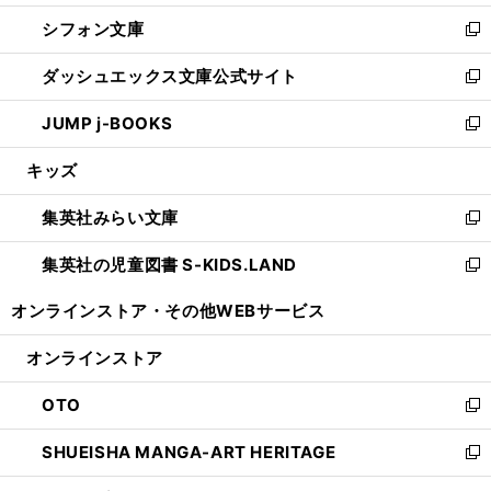
開
ウ
ウ
し
シフォン文庫
く
で
ィ
い
新
開
ン
ウ
し
ダッシュエックス文庫公式サイト
く
ド
ィ
い
新
ウ
ン
ウ
し
JUMP j-BOOKS
で
ド
ィ
い
新
開
ウ
ン
ウ
し
キッズ
く
で
ド
ィ
い
開
ウ
ン
ウ
集英社みらい文庫
く
で
ド
ィ
新
開
ウ
ン
し
集英社の児童図書 S-KIDS.LAND
く
で
ド
い
新
開
ウ
ウ
し
オンラインストア・
その他WEBサービス
く
で
ィ
い
開
ン
ウ
オンラインストア
く
ド
ィ
ウ
ン
OTO
で
ド
新
開
ウ
し
SHUEISHA MANGA-ART HERITAGE
く
で
い
新
開
ウ
し