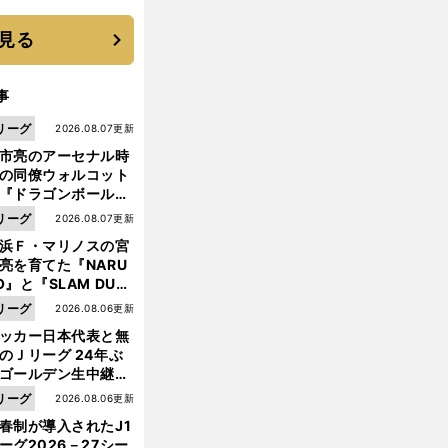
 それでもプロではな
大学進学を選ぶ理由
見る
事
リーグ
2026.08.07更新
市亮のアーセナル時
の同僚ウォルコット
『ドラゴンボール』
大好き ポドルスキは
リーグ
2026.08.07更新
向小次郎に憧れてい
浜Ｆ・マリノスの宮
亮を育てた『NARU
O』と『SLAM DUN
』 中京大中京の同
リーグ
2026.08.06更新
生・木原龍一は"ジ
ッカー日本代表と無
ンプ係"だった
前
へ
のＪリーグ 24年ぶ
ゴールデン生中継の
幕戦でヘタな試合は
リーグ
2026.08.06更新
せられない
春制が導入されたJ1
ーグ2026－27シー