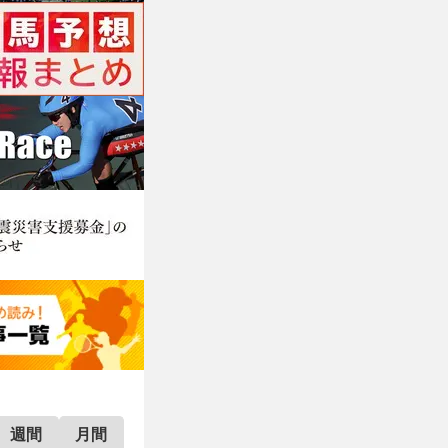
週間
月間