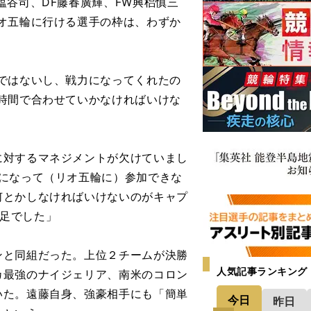
谷司、DF藤春廣輝、FW興梠慎三
オ五輪に行ける選手の枠は、わずか
ではないし、戦力になってくれたの
時間で合わせていかなければいけな
対するマネジメントが欠けていまし
になって（リオ五輪に）参加できな
何とかしなければいけないのがキャプ
不足でした」
と同組だった。上位２チームが決勝
人気記事ランキング
カ最強のナイジェリア、南米のコロン
いた。遠藤自身、強豪相手にも「簡単
今日
昨日