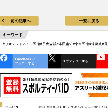
前の記事へ
一覧に戻る
キーワード
#リオデジャネイロ五輪
#手倉森誠
#本田圭佑
#東京五輪
#遠藤航
#
ebo
X
YouTube
Facebookで
Xでフォローする
ok
フォローする
サービス
推奨環境
集英社ID・スポルティーバIDとは