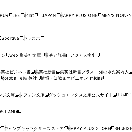
ン
ン
ン
ン
ン
で
開
で
開
で
開
で
い
い
い
い
ド
ド
ド
ド
ド
開
く
開
く
開
く
開
ウ
ウ
ウ
ウ
ウ
ウ
ウ
ウ
ウ
PUR
LEE
eclat
T JAPAN
HAPPY PLUS ONE
MEN'S NON-
く
く
く
く
新
新
新
新
新
ィ
ィ
ィ
ィ
で
で
で
で
で
し
し
し
し
し
ン
ン
ン
ン
開
開
開
開
開
い
い
い
い
い
ド
ド
ド
ド
く
く
く
く
く
ウ
ウ
ウ
ウ
ウ
ウ
ウ
ウ
ウ
Sportiva
パラスポ
新
新
ィ
ィ
ィ
ィ
ィ
で
で
で
で
し
し
し
ン
ン
ン
ン
ン
開
開
開
開
い
い
い
ド
ド
ド
ド
ド
ョン
web 集英社文庫
青春と読書
アジア人物史
く
く
く
く
新
新
新
新
ウ
ウ
ウ
ウ
ウ
ウ
ウ
ウ
し
し
し
し
ィ
ィ
ィ
で
で
で
で
で
い
い
い
い
ン
ン
ン
集英社ビジネス書
集英社新書
集英社新書プラス - 知の水先案内人
開
開
開
開
開
新
新
新
ウ
ウ
ウ
ウ
ド
ド
ド
kotoba
e!集英社
情報・知識＆オピニオン imidas
く
く
く
く
く
新
し
新
し
新
ィ
ィ
ィ
ィ
ウ
ウ
ウ
し
し
い
し
い
し
ン
ン
ン
ン
で
で
で
い
い
ウ
い
ウ
い
ド
ド
ド
ド
ンジ文庫
シフォン文庫
ダッシュエックス文庫公式サイト
JUMP 
開
開
開
新
新
新
ウ
ウ
ィ
ウ
ィ
ウ
ウ
ウ
ウ
ウ
く
く
く
し
し
し
ィ
ィ
ン
ィ
ン
ィ
で
で
で
で
い
い
い
ン
ン
ド
ン
ド
ン
S.LAND
開
開
開
開
新
ウ
ウ
ウ
ド
ド
ウ
ド
ウ
ド
く
く
く
く
し
ィ
ィ
ィ
ウ
ウ
で
ウ
で
ウ
い
ン
ン
ン
ジャンプキャラクターズストア
HAPPY PLUS STORE
SHUEIS
で
で
開
で
開
で
新
新
新
ウ