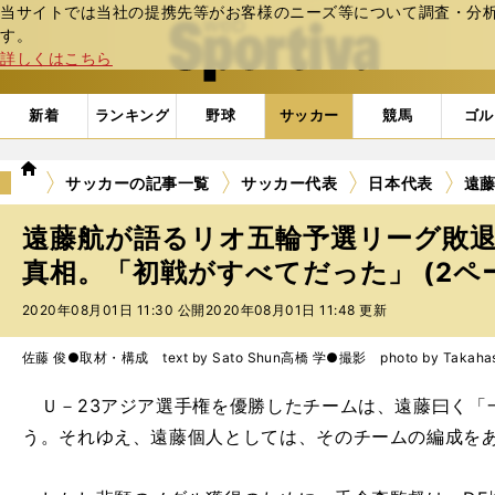
当サイトでは当社の提携先等がお客様のニーズ等について調査・分析し
web Sportiva (webスポルティーバ)
す。
詳しくはこちら
新着
ランキング
野球
サッカー
競馬
ゴル
we
サッカーの記事一覧
サッカー代表
日本代表
遠
b
ス
遠藤航が語るリオ五輪予選リーグ敗
ポ
ル
真相。「初戦がすべてだった」 (2ペ
テ
2020年08月01日 11:30 公開
2020年08月01日 11:48 更新
ィ
ー
バ
佐藤 俊●取材・構成 text by Sato Shun
高橋 学●撮影 photo by Takahas
Ｕ－23アジア選手権を優勝したチームは、遠藤曰く「
う。それゆえ、遠藤個人としては、そのチームの編成を