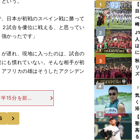
」という。
【
1
目
べ
で、日本が初戦のスペイン戦に勝って
崎
り２試合を優位に戦える、と思ってい
「
J
2
り強かったです」
て
人
は
に
が遅れ、現地に入ったのは、試合の
と
秋
3
候にも慣れていない。そんな相手が初
リ
、アフリカの雄はそうしたアクシデン
ズ
4
を
「
気
半15分を前に
く
、遠藤も少なか
浴
（両チームで）
5
太
次
【
5
ァ
聖
高
る