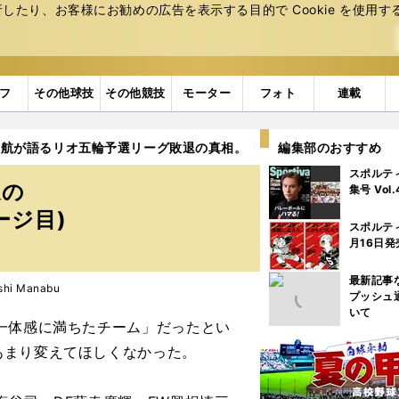
たり、お客様にお勧めの広告を表⽰する⽬的で Cookie を使⽤す
フ
その他球技
その他競技
モーター
フォト
連載
藤航が語るリオ五輪予選リーグ敗退の真相。「初戦がすべてだった」
編集部のおすすめ
スポルテ
退の
集号 Vol
ージ目)
スポルテ
月16日発
最新記事
hi Manabu
プッシュ
いて
一体感に満ちたチーム」だったとい
あまり変えてほしくなかった。