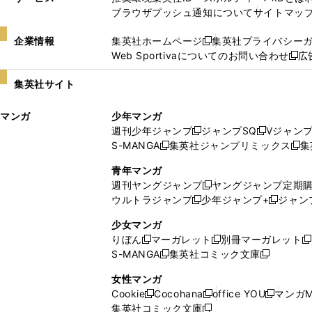
ブラウザプッシュ通知について
サイトマッ
企業情報
集英社ホームページ
集英社プライバシー
新
Web Sportivaについてのお問い合わせ
広
し
新
い
し
集英社サイト
ウ
い
ィ
ウ
マンガ
少年マンガ
ン
ィ
週刊少年ジャンプ
ジャンプSQ
Vジャン
ド
ン
新
新
S-MANGA
集英社ジャンプリミックス
集
ウ
ド
新
し
し
新
で
ウ
し
い
い
し
青年マンガ
開
で
い
ウ
ウ
い
週刊ヤングジャンプ
ヤングジャンプ定期
新
く
開
ウ
ィ
ィ
ウ
ウルトラジャンプ
少年ジャンプ+
ジャン
新
し
新
く
ィ
ン
ン
ィ
し
い
し
ン
ド
ド
ン
少女マンガ
い
ウ
い
ド
ウ
ウ
ド
りぼん
マーガレット
別冊マーガレット
新
新
新
ウ
ィ
ウ
ウ
で
で
ウ
S-MANGA
集英社コミック文庫
し
新
し
新
ィ
ン
ィ
で
開
開
で
い
し
い
し
ン
ド
ン
女性マンガ
開
く
く
開
ウ
い
ウ
い
ド
ウ
ド
Cookie
Cocohana
office YOU
マンガM
く
く
新
新
新
ィ
ウ
ィ
ウ
ウ
で
ウ
集英社コミック文庫
し
新
し
し