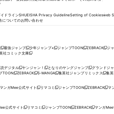
プ
ガイドライン
SHUEISHA Privacy Guideline
Setting of Cookies
web 
告についてのお問い合わせ
プ
最強ジャンプ
少年ジャンプ+
ジャンプTOON
ZEBRACK
ジ
新
新
新
新
新
英社コミック文庫
し
新
し
し
し
し
い
い
し
い
い
い
ウ
ウ
い
ウ
ウ
ウ
購読デジタル
ヤンジャン！
となりのヤングジャンプ
グランドジ
新
新
新
ィ
ィ
ウ
ィ
ィ
ィ
プTOON
ZEBRACK
S-MANGA
集英社ジャンプリミックス
集英
新
し
新
し
新
し
新
ン
ン
ィ
ン
ン
ン
し
い
し
い
し
い
し
ド
ド
ン
ド
ド
ド
い
ウ
い
ウ
い
ウ
い
ウ
ウ
ド
ウ
ウ
ウ
マンガMee公式サイト
リマコミ
ジャンプTOON
ZEBRACK
マン
新
新
新
新
ウ
ィ
ウ
ィ
ウ
ィ
ウ
で
で
ウ
で
で
で
し
し
し
し
し
ィ
ン
ィ
ン
ィ
ン
ィ
開
開
で
開
開
開
い
い
い
い
い
ン
ド
ン
ド
ン
ド
ン
く
く
開
く
く
く
ウ
ウ
ウ
ウ
ウ
ド
ウ
ド
ウ
ド
ウ
ド
ee公式サイト
リマコミ
ジャンプTOON
ZEBRACK
マンガMeet
く
新
新
新
新
ィ
ィ
ィ
ィ
ィ
ウ
で
ウ
で
ウ
で
ウ
し
し
し
し