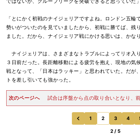
ではないが、グループリーグを突破できると思っていた
「とにかく初戦のナイジェリアですよね。ロンドン五輪
勢いがついたのを見ていましたから、初戦に勝てば、残
ました。だから、ナイジェリア戦にかける思いは、かな
ナイジェリアは、さまざまなトラブルによってリオ入り
３日前だった。長距離移動による疲労を抱え、現地の気
戦となって、「日本はラッキー」と思われていた。だが
トを差し引いても強かった。
次のページへ
試合は序盤から点の取り合いとなり、前
して２－２という、壮絶な"打撃戦"となった。おかげで
らず戸惑いを感じていた。「試合が始まって、いきなり
４点も入るゲーム展開
1
2
3
4
のページへ
のページへ
前
2 / 5