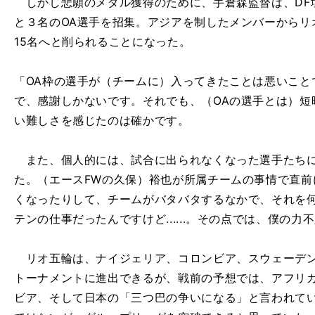
しかし悲願のメダル獲得のために、手倉森監督は、DF塩
と３名のOA選手を招集。アジアを制したメンバーからリ
15名へと削られることになった。
「OA枠の選手が（チームに）入ってきたことは悪いこと
で、感謝しかないです。それでも、（OAの選手とは）短
い難しさを感じたのは確かです。
また、個人的には、試合に出られなくなった選手たちに
た。（エースFWの久保）裕也が所属チームの事情で直前
くなったりして、チームがバタバタするなかで、それを
テンの仕事だったんですけど......。その点では、僕の力
リオ五輪は、ナイジェリア、コロンビア、スウェーデン
トーナメントに進出できるが、戦前の予想では、アフリ
ビア、そして日本の「三つ巴の争いになる」と言われて