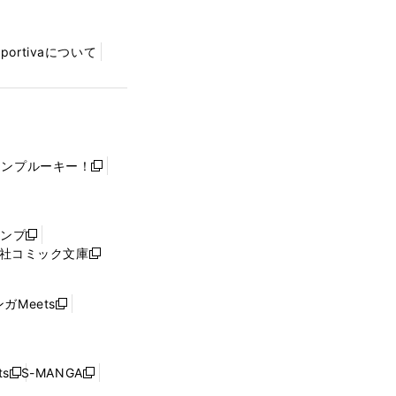
Sportivaについて
ャンプルーキー！
新
し
い
ウ
ャンプ
新
ィ
社コミック文庫
し
新
ン
い
し
ド
ウ
い
ウ
ガMeets
新
ィ
ウ
で
し
ン
ィ
開
い
ド
ン
く
ウ
ウ
ド
s
S-MANGA
新
新
ィ
で
ウ
し
し