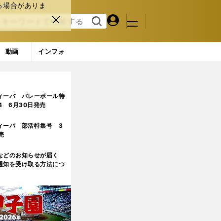
る場合がありま
マイペ
閉じ
検索
メニュ
ー
る
す
ジ
る
動画
インフォ
2ページ目
ィーバ バレーボール特
.4 6月30日発売
ィーバ 部活特集号 3
売
などのお知らせが届く
通知を受け取る方法につ