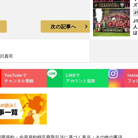
ズ
J
を
J
次の記事へ
人
は
に
と
香川真司
Instagra
LINE
YouTubeで
LINEで
Inst
m
チャンネル登録
アカウント追加
フォ
利用規約・会員規約
特定商取引法に基づく表示・その他の事項