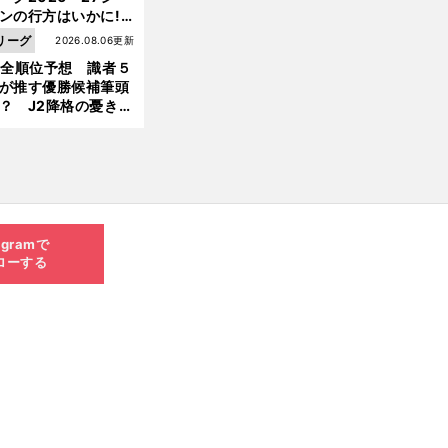
ンの行方はいかに!?
５人の識者が全順位
リーグ
2026.08.06更新
大胆予想
1全順位予想 識者５
が推す優勝候補筆頭
？ J2降格の憂き目
遭いそうな３クラブ
は？
agramで
ローする