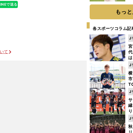
ト
LINEで送る
く
もっと
各スポーツコラム記
J
宮
ついて
代
は
が
J
日
横
た
市
T
K
J
級
サ
ャ
縁
り
開
J
見
秋
リ