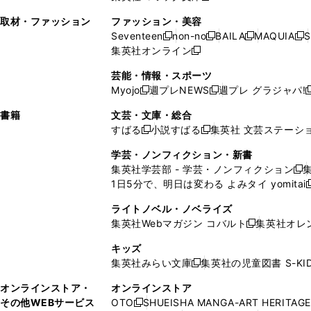
ン
ィ
ン
ィ
で
開
で
い
し
い
い
ド
ン
ド
ン
取材・ファッション
ファッション・美容
開
く
開
ウ
い
ウ
ウ
ウ
ド
ウ
ド
Seventeen
non-no
BAILA
MAQUIA
S
く
く
新
新
新
新
ィ
ウ
ィ
ィ
で
ウ
で
ウ
集英社オンライン
し
新
し
し
し
ン
ィ
ン
ン
開
で
開
で
い
し
い
い
い
ド
ン
ド
ド
芸能・情報・スポーツ
く
開
く
開
ウ
い
ウ
ウ
ウ
ウ
ド
ウ
ウ
Myojo
週プレNEWS
週プレ グラジャパ!
く
く
新
新
新
ィ
ウ
ィ
ィ
ィ
で
ウ
で
で
し
し
ン
ィ
ン
ン
ン
書籍
文芸・文庫・総合
開
で
開
開
い
い
ド
ン
ド
ド
ド
すばる
小説すばる
集英社 文芸ステーシ
く
開
く
く
新
新
ウ
ウ
ウ
ド
ウ
ウ
ウ
く
し
し
ィ
ィ
学芸・ノンフィクション・新書
で
ウ
で
で
で
い
い
ン
ン
集英社学芸部 - 学芸・ノンフィクション
開
で
開
開
開
新
ウ
ウ
ド
ド
1日5分で、明日は変わる よみタイ yomitai
く
開
く
く
く
し
新
ィ
ィ
ウ
ウ
く
い
ン
ン
ライトノベル・ノベライズ
で
で
ウ
ド
ド
集英社Webマガジン コバルト
集英社オレ
開
開
新
ィ
ウ
ウ
く
く
し
ン
キッズ
で
で
い
ド
集英社みらい文庫
集英社の児童図書 S-KID
開
開
新
ウ
ウ
く
く
し
ィ
オンラインストア・
オンラインストア
で
い
ン
その他WEBサービス
OTO
SHUEISHA MANGA-ART HERITAGE
開
新
ウ