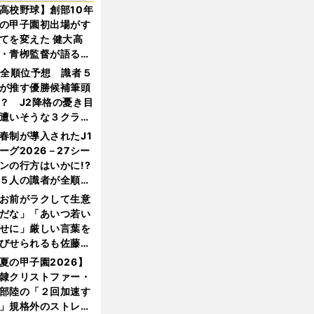
高校野球】創部10年
の甲子園初出場がす
てを変えた 健大高
・青栁監督が語る
機動破壊」はこうし
1全順位予想 識者５
生まれた
が推す優勝候補筆頭
？ J2降格の憂き目
遭いそうな３クラブ
は？
春制が導入されたJ1
ーグ2026－27シー
ンの行方はいかに!?
５人の識者が全順位
大胆予想
お前がラクして生意
だな」「あいつ若い
せに」厳しい言葉を
びせられるも佐藤慎
郎が貫いた誇りとフ
夏の甲子園2026】
ンへの思い
隷クリストファー・
部陸の「２回加速す
」規格外のストレー