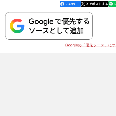
いいね
Xでポストする
line
faceboo
x
k
Googleの「優先ソース」に