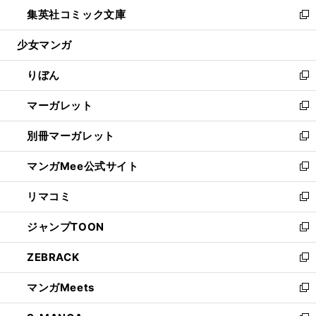
ン
ウ
し
集英社コミック文庫
く
で
ド
ィ
い
新
開
ウ
ン
ウ
し
少女マンガ
く
で
ド
ィ
い
開
ウ
ン
ウ
りぼん
く
で
ド
ィ
新
開
ウ
ン
し
マーガレット
く
で
ド
い
新
開
ウ
ウ
し
別冊マーガレット
く
で
ィ
い
新
開
ン
ウ
し
マンガMee公式サイト
く
ド
ィ
い
新
ウ
ン
ウ
し
リマコミ
で
ド
ィ
い
新
開
ウ
ン
ウ
し
ジャンプTOON
く
で
ド
ィ
い
新
開
ウ
ン
ウ
し
ZEBRACK
く
で
ド
ィ
い
新
開
ウ
ン
ウ
し
マンガMeets
く
で
ド
ィ
い
新
開
ウ
ン
ウ
し