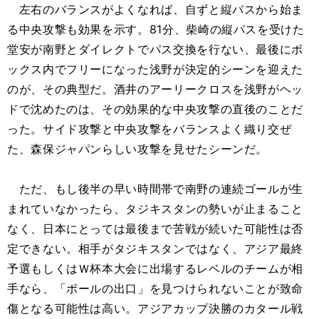
左右のバランスがよくなれば、自ずと縦パスから始ま
る中央攻撃も効果を示す。81分、柴崎の縦パスを受けた
堂安が南野とダイレクトでパス交換を行ない、最後にボ
ックス内でフリーになった浅野が決定的シーンを迎えた
のが、その典型だ。酒井のアーリークロスを浅野がヘッ
ドで沈めたのは、その効果的な中央攻撃の直後のことだ
った。サイド攻撃と中央攻撃をバランスよく織り交ぜ
た、森保ジャパンらしい攻撃を見せたシーンだ。
ただ、もし後半の早い時間帯で南野の連続ゴールが生
まれていなかったら、タジキスタンの勢いが止まること
なく、日本にとっては最後まで苦戦が続いた可能性は否
定できない。相手がタジキスタンではなく、アジア最終
予選もしくはＷ杯本大会に出場するレベルのチームが相
手なら、「ボールの出口」を見つけられないことが致命
傷となる可能性は高い。アジアカップ決勝のカタール戦