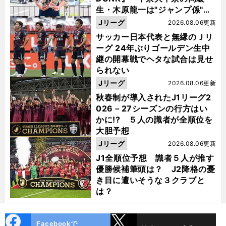
生・木原龍一は"ジャンプ係"だ
った
Jリーグ
2026.08.06更新
サッカー日本代表と無縁のＪリ
ーグ 24年ぶりゴールデン生中
継の開幕戦でヘタな試合は見せ
られない
Jリーグ
2026.08.06更新
秋春制が導入されたJ1リーグ2
026－27シーズンの行方はい
かに!? ５人の識者が全順位を
大胆予想
Jリーグ
2026.08.06更新
J1全順位予想 識者５人が推す
優勝候補筆頭は？ J2降格の憂
き目に遭いそうな３クラブと
は？
cebo
X
Facebookで