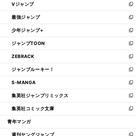
Vジャンプ
ィ
い
新
ン
ウ
し
最強ジャンプ
ド
ィ
い
新
ウ
ン
ウ
し
少年ジャンプ+
で
ド
ィ
い
新
開
ウ
ン
ウ
し
ジャンプTOON
く
で
ド
ィ
い
新
開
ウ
ン
ウ
し
ZEBRACK
く
で
ド
ィ
い
新
開
ウ
ン
ウ
し
ジャンプルーキー！
く
で
ド
ィ
い
新
開
ウ
ン
ウ
し
S-MANGA
く
で
ド
ィ
い
新
開
ウ
ン
ウ
し
集英社ジャンプリミックス
く
で
ド
ィ
い
新
開
ウ
ン
ウ
し
集英社コミック文庫
く
で
ド
ィ
い
新
開
ウ
ン
ウ
し
青年マンガ
く
で
ド
ィ
い
開
ウ
ン
ウ
週刊ヤングジャンプ
く
で
ド
ィ
新