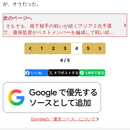
が、そうだった。
次のページへ
そもそも、格下相手の戦いが続くアジア２次予選
で、森保監督がベストメンバーを編成して戦い続け
ることの意味は、「積み上げ」によるチーム強化で
あるはず。そこにチーム戦術のブラッシュアップや
次
1
2
3
4
5
のページへ
のページへ
新しいオプションの
前
4 / 5
いいね
Xでポストする
LINEで送る
line
faceboo
x
k
Googleの「優先ソース」について