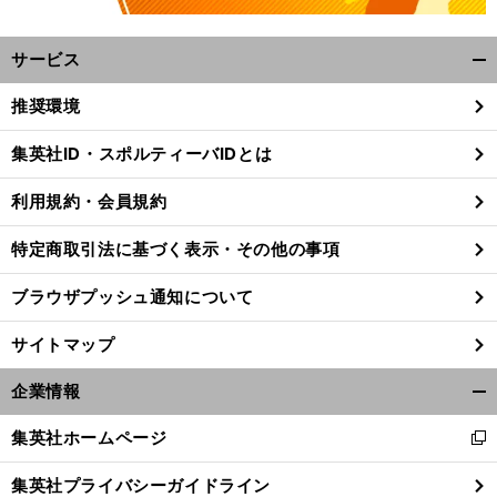
サービス
開
く/
推奨環境
閉
じ
集英社ID・スポルティーバIDとは
る
利用規約・会員規約
特定商取引法に基づく表示・その他の事項
ブラウザプッシュ通知について
サイトマップ
企業情報
開
く/
集英社ホームページ
前
新
閉
へ
し
じ
集英社プライバシーガイドライン
い
る