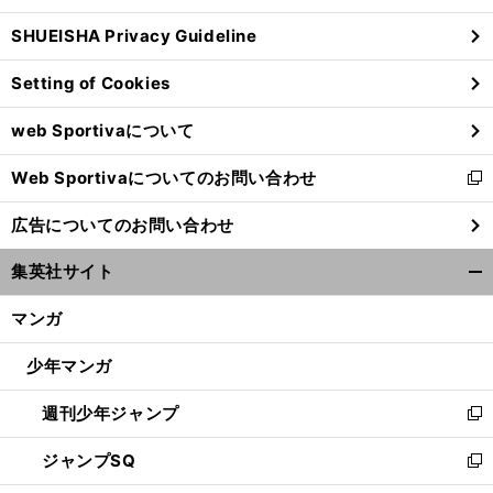
ウ
SHUEISHA Privacy Guideline
ィ
ン
Setting of Cookies
ド
ウ
web Sportivaについて
で
開
Web Sportivaについてのお問い合わせ
く
新
し
広告についてのお問い合わせ
い
ウ
集英社サイト
ィ
開
ン
く/
マンガ
ド
閉
ウ
じ
少年マンガ
で
る
開
週刊少年ジャンプ
く
新
し
ジャンプSQ
い
新
ウ
し