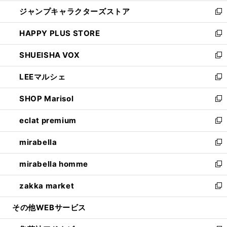
開
ウ
し
ジャンプキャラクターズストア
く
ィ
い
新
ン
ウ
し
HAPPY PLUS STORE
ド
ィ
い
新
ウ
ン
ウ
し
SHUEISHA VOX
で
ド
ィ
い
新
開
ウ
ン
ウ
し
LEEマルシェ
く
で
ド
ィ
い
新
開
ウ
ン
ウ
し
SHOP Marisol
く
で
ド
ィ
い
新
開
ウ
ン
ウ
し
eclat premium
く
で
ド
ィ
い
新
開
ウ
ン
ウ
し
mirabella
く
で
ド
ィ
い
新
開
ウ
ン
ウ
し
mirabella homme
く
で
ド
ィ
い
新
開
ウ
ン
ウ
し
zakka market
く
で
ド
ィ
い
新
開
ウ
ン
ウ
し
その他WEBサービス
く
で
ド
ィ
い
開
ウ
ン
ウ