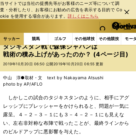
当サイトでは当社の提携先等がお客様のニーズ等について調
査・分析したり、お客様にお勧めの広告を表⽰する⽬的で Co
閉じ
okie を使⽤する場合があります。
詳しくはこちら
る
マイペ
web Sportiva (webスポルティーバ)
検索
メニュ
we
ー
サッカーの記事一覧
サッカー代表
日本代表
タ
b
ジ
サッカー
競馬
ゴルフ
その他球技
その他競技
モー
ス
タジキスタン戦で森保ジャパンは
ポ
戦術の積み上げがあったのか？ (4ページ目)
ル
テ
2019年10月20日 06:50 公開
2019年10月20日 06:55 更新
ィ
ー
中山 淳●取材・文 text by Nakayama Atsushi
バ
photo by AP/AFLO
しかしこの試合のタジキスタンのように、相手にアグ
レッシブにプレッシャーをかけられると、問題が一気に
露呈。４－２－３－１にも３－４－２－１にも見えな
い、左右非対称な布陣で戦ったことが、最終ラインから
のビルドアップに悪影響を与えた。