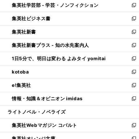
集英社学芸部 - 学芸・ノンフィクション
く
で
ド
ィ
新
開
ウ
ン
し
集英社ビジネス書
く
で
ド
い
新
開
ウ
ウ
し
集英社新書
く
で
ィ
い
新
開
ン
ウ
し
集英社新書プラス - 知の水先案内人
く
ド
ィ
い
新
ウ
ン
ウ
し
1日5分で、明日は変わる よみタイ yomitai
で
ド
ィ
い
新
開
ウ
ン
ウ
し
kotoba
く
で
ド
ィ
い
新
開
ウ
ン
ウ
し
e!集英社
く
で
ド
ィ
い
新
開
ウ
ン
ウ
し
情報・知識＆オピニオン imidas
く
で
ド
ィ
い
新
開
ウ
ン
ウ
し
ライトノベル・ノベライズ
く
で
ド
ィ
い
開
ウ
ン
ウ
集英社Webマガジン コバルト
く
で
ド
ィ
新
開
ウ
ン
し
集英社オレンジ文庫
く
で
ド