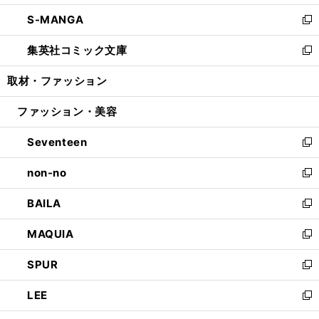
開
ウ
ン
ウ
し
S-MANGA
く
で
ド
ィ
い
新
開
ウ
ン
ウ
し
集英社コミック文庫
く
で
ド
ィ
い
新
開
ウ
ン
ウ
し
取材・ファッション
く
で
ド
ィ
い
開
ウ
ン
ウ
ファッション・美容
く
で
ド
ィ
開
ウ
ン
Seventeen
く
で
ド
新
開
ウ
し
non-no
く
で
い
新
開
ウ
し
BAILA
く
ィ
い
新
ン
ウ
し
MAQUIA
ド
ィ
い
新
ウ
ン
ウ
し
SPUR
で
ド
ィ
い
新
開
ウ
ン
ウ
し
LEE
く
で
ド
ィ
い
新
開
ウ
ン
ウ
し