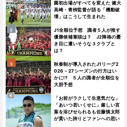
園初出場がすべてを変えた 健大
高崎・青栁監督が語る「機動破
壊」はこうして生まれた
J1全順位予想 識者５人が推す
2
優勝候補筆頭は？ J2降格の憂
き目に遭いそうな３クラブと
は？
秋春制が導入されたJ1リーグ2
3
026－27シーズンの行方はい
かに!? ５人の識者が全順位を
大胆予想
4
「お前がラクして生意気だな」
「あいつ若いくせに」厳しい言
葉を浴びせられるも佐藤慎太郎
が貫いた誇りとファンへの思い