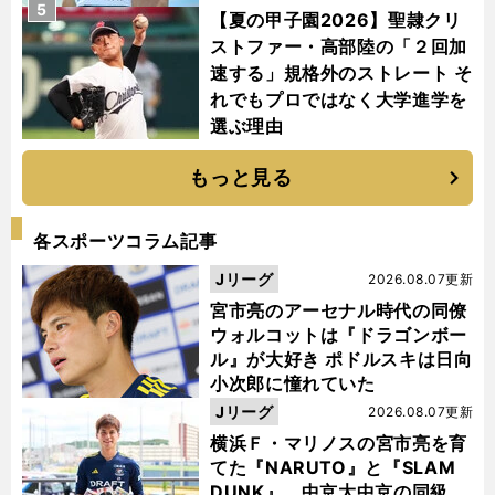
5
【夏の甲子園2026】聖隷クリ
ストファー・高部陸の「２回加
速する」規格外のストレート そ
れでもプロではなく大学進学を
選ぶ理由
もっと見る
各スポーツコラム記事
Jリーグ
2026.08.07更新
宮市亮のアーセナル時代の同僚
ウォルコットは『ドラゴンボー
ル』が大好き ポドルスキは日向
小次郎に憧れていた
Jリーグ
2026.08.07更新
横浜Ｆ・マリノスの宮市亮を育
てた『NARUTO』と『SLAM
DUNK』 中京大中京の同級