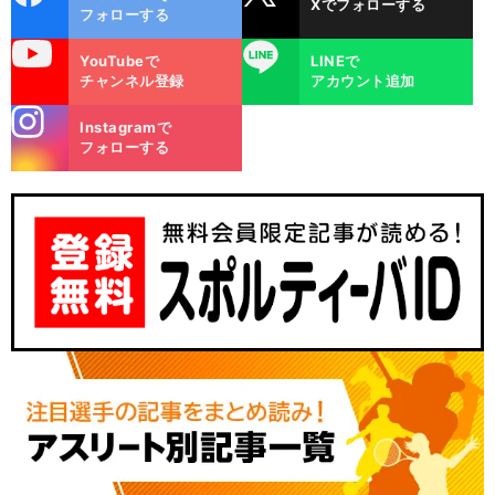
Xでフォローする
ok
フォローする
uTube
LINE
YouTubeで
LINEで
チャンネル登録
アカウント追加
stagra
Instagramで
m
フォローする