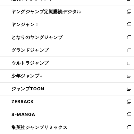
開
ウ
ン
し
ヤングジャンプ定期購読デジタル
く
で
ド
い
新
開
ウ
ウ
し
ヤンジャン！
く
で
ィ
い
新
開
ン
ウ
し
となりのヤングジャンプ
く
ド
ィ
い
新
ウ
ン
ウ
し
グランドジャンプ
で
ド
ィ
い
新
開
ウ
ン
ウ
し
ウルトラジャンプ
く
で
ド
ィ
い
新
開
ウ
ン
ウ
し
少年ジャンプ+
く
で
ド
ィ
い
新
開
ウ
ン
ウ
し
ジャンプTOON
く
で
ド
ィ
い
新
開
ウ
ン
ウ
し
ZEBRACK
く
で
ド
ィ
い
新
開
ウ
ン
ウ
し
S-MANGA
く
で
ド
ィ
い
新
開
ウ
ン
ウ
し
集英社ジャンプリミックス
く
で
ド
ィ
い
新
開
ウ