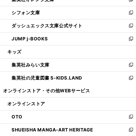
い
新
開
ウ
ウ
し
シフォン文庫
く
で
ィ
い
新
開
ン
ウ
し
ダッシュエックス文庫公式サイト
く
ド
ィ
い
新
ウ
ン
ウ
し
JUMP j-BOOKS
で
ド
ィ
い
新
開
ウ
ン
ウ
し
キッズ
く
で
ド
ィ
い
開
ウ
ン
ウ
集英社みらい文庫
く
で
ド
ィ
新
開
ウ
ン
し
集英社の児童図書 S-KIDS.LAND
く
で
ド
い
新
開
ウ
ウ
し
オンラインストア・
その他WEBサービス
く
で
ィ
い
開
ン
ウ
オンラインストア
く
ド
ィ
ウ
ン
OTO
で
ド
新
開
ウ
し
SHUEISHA MANGA-ART HERITAGE
く
で
い
新