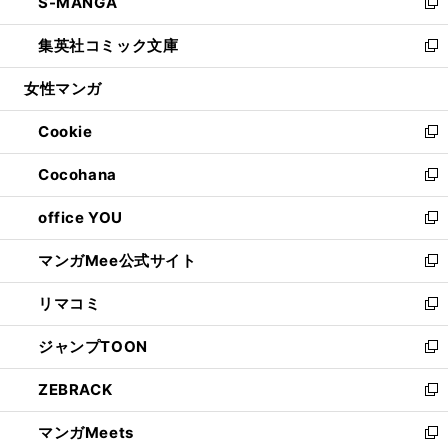
S-MANGA
く
で
ド
ィ
い
新
開
ウ
ン
ウ
し
集英社コミック文庫
く
で
ド
ィ
い
新
開
ウ
ン
ウ
し
女性マンガ
く
で
ド
ィ
い
開
ウ
ン
ウ
Cookie
く
で
ド
ィ
新
開
ウ
ン
し
Cocohana
く
で
ド
い
新
開
ウ
ウ
し
office YOU
く
で
ィ
い
新
開
ン
ウ
し
マンガMee公式サイト
く
ド
ィ
い
新
ウ
ン
ウ
し
リマコミ
で
ド
ィ
い
新
開
ウ
ン
ウ
し
ジャンプTOON
く
で
ド
ィ
い
新
開
ウ
ン
ウ
し
ZEBRACK
く
で
ド
ィ
い
新
開
ウ
ン
ウ
し
マンガMeets
く
で
ド
ィ
い
新