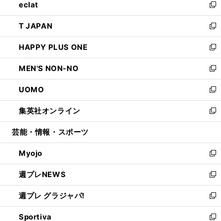
eclat
く
で
ド
ィ
い
新
開
ウ
ン
ウ
し
T JAPAN
く
で
ド
ィ
い
新
開
ウ
ン
ウ
し
HAPPY PLUS ONE
く
で
ド
ィ
い
新
開
ウ
ン
ウ
し
MEN'S NON-NO
く
で
ド
ィ
い
新
開
ウ
ン
ウ
し
UOMO
く
で
ド
ィ
い
新
開
ウ
ン
ウ
し
集英社オンライン
く
で
ド
ィ
い
新
開
ウ
ン
ウ
し
芸能・情報・スポーツ
く
で
ド
ィ
い
開
ウ
ン
ウ
Myojo
く
で
ド
ィ
新
開
ウ
ン
し
週プレNEWS
く
で
ド
い
新
開
ウ
ウ
し
週プレ グラジャパ!
く
で
ィ
い
新
開
ン
ウ
し
Sportiva
く
ド
ィ
い
新