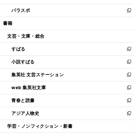
ウ
ン
ウ
し
パラスポ
で
ド
ィ
い
新
開
ウ
ン
ウ
し
書籍
く
で
ド
ィ
い
開
ウ
ン
ウ
文芸・文庫・総合
く
で
ド
ィ
開
ウ
ン
すばる
く
で
ド
新
開
ウ
し
小説すばる
く
で
い
新
開
ウ
し
集英社 文芸ステーション
く
ィ
い
新
ン
ウ
し
web 集英社文庫
ド
ィ
い
新
ウ
ン
ウ
し
青春と読書
で
ド
ィ
い
新
開
ウ
ン
ウ
し
アジア人物史
く
で
ド
ィ
い
新
開
ウ
ン
ウ
し
学芸・ノンフィクション・新書
く
で
ド
ィ
い
開
ウ
ン
ウ