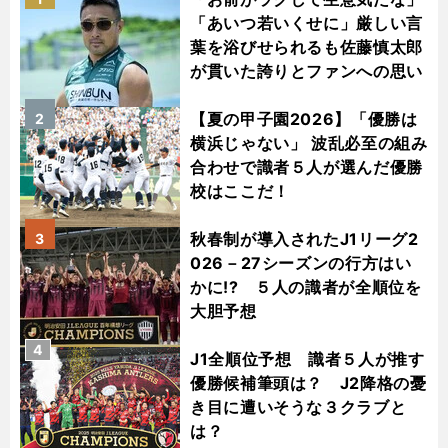
「あいつ若いくせに」厳しい言
葉を浴びせられるも佐藤慎太郎
が貫いた誇りとファンへの思い
【夏の甲子園2026】「優勝は
2
横浜じゃない」 波乱必至の組み
合わせで識者５人が選んだ優勝
校はここだ！
秋春制が導入されたJ1リーグ2
3
026－27シーズンの行方はい
かに!? ５人の識者が全順位を
大胆予想
4
J1全順位予想 識者５人が推す
優勝候補筆頭は？ J2降格の憂
き目に遭いそうな３クラブと
は？