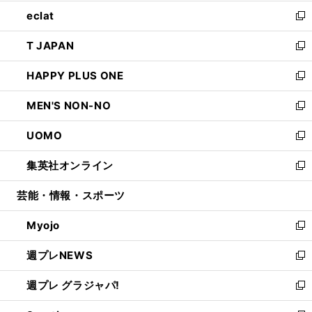
開
ウ
ン
ウ
し
eclat
く
で
ド
ィ
い
新
開
ウ
ン
ウ
し
T JAPAN
く
で
ド
ィ
い
新
開
ウ
ン
ウ
し
HAPPY PLUS ONE
く
で
ド
ィ
い
新
開
ウ
ン
ウ
し
MEN'S NON-NO
く
で
ド
ィ
い
新
開
ウ
ン
ウ
し
UOMO
く
で
ド
ィ
い
新
開
ウ
ン
ウ
し
集英社オンライン
く
で
ド
ィ
い
新
開
ウ
ン
ウ
し
芸能・情報・スポーツ
く
で
ド
ィ
い
開
ウ
ン
ウ
Myojo
く
で
ド
ィ
新
開
ウ
ン
し
週プレNEWS
く
で
ド
い
新
開
ウ
ウ
し
週プレ グラジャパ!
く
で
ィ
い
新
開
ン
ウ
し