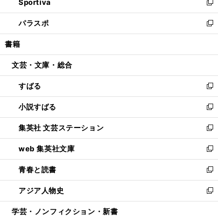
Sportiva
く
ド
ィ
い
新
ウ
ン
ウ
し
パラスポ
で
ド
ィ
い
新
開
ウ
ン
ウ
し
書籍
く
で
ド
ィ
い
開
ウ
ン
ウ
文芸・文庫・総合
く
で
ド
ィ
開
ウ
ン
すばる
く
で
ド
新
開
ウ
し
小説すばる
く
で
い
新
開
ウ
し
集英社 文芸ステーション
く
ィ
い
新
ン
ウ
し
web 集英社文庫
ド
ィ
い
新
ウ
ン
ウ
し
青春と読書
で
ド
ィ
い
新
開
ウ
ン
ウ
し
アジア人物史
く
で
ド
ィ
い
新
開
ウ
ン
ウ
し
学芸・ノンフィクション・新書
く
で
ド
ィ
い