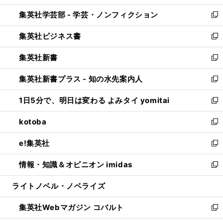
開
ウ
ン
ウ
集英社学芸部 - 学芸・ノンフィクション
く
で
ド
ィ
新
開
ウ
ン
し
集英社ビジネス書
く
で
ド
い
新
開
ウ
ウ
し
集英社新書
く
で
ィ
い
新
開
ン
ウ
し
集英社新書プラス - 知の水先案内人
く
ド
ィ
い
新
ウ
ン
ウ
し
1日5分で、明日は変わる よみタイ yomitai
で
ド
ィ
い
新
開
ウ
ン
ウ
し
kotoba
く
で
ド
ィ
い
新
開
ウ
ン
ウ
し
e!集英社
く
で
ド
ィ
い
新
開
ウ
ン
ウ
し
情報・知識＆オピニオン imidas
く
で
ド
ィ
い
新
開
ウ
ン
ウ
し
ライトノベル・ノベライズ
く
で
ド
ィ
い
開
ウ
ン
ウ
集英社Webマガジン コバルト
く
で
ド
ィ
新
開
ウ
ン
し