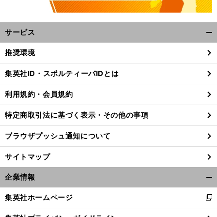
サービス
開
く/
推奨環境
閉
じ
集英社ID・スポルティーバIDとは
る
利用規約・会員規約
特定商取引法に基づく表示・その他の事項
ブラウザプッシュ通知について
サイトマップ
企業情報
開
く/
集英社ホームページ
新
閉
し
じ