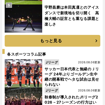
5
宇野昌磨は本田真凜とのアイス
ダンスで新境地を切り開く 高
橋大輔の証言とも重なる課題と
楽しさ
もっと見る
各スポーツコラム記事
Jリーグ
2026.08.06更新
サッカー日本代表と無縁のＪリ
ーグ 24年ぶりゴールデン生中
継の開幕戦でヘタな試合は見せ
られない
Jリーグ
2026.08.06更新
秋春制が導入されたJ1リーグ2
026－27シーズンの行方はい