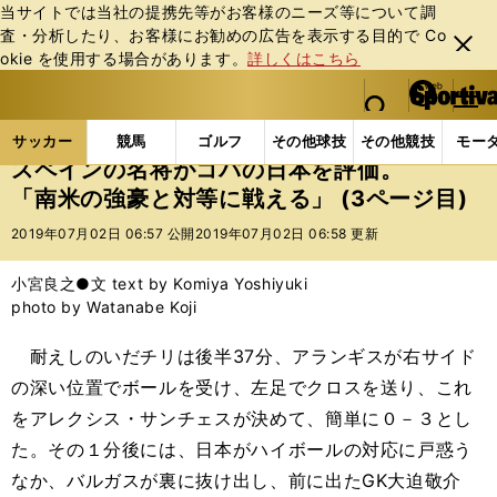
当サイトでは当社の提携先等がお客様のニーズ等について調
査・分析したり、お客様にお勧めの広告を表⽰する⽬的で Co
閉じ
okie を使⽤する場合があります。
詳しくはこちら
る
マイペ
web Sportiva (webスポルティーバ)
検索
メニュ
we
ー
サッカーの記事一覧
サッカー代表
日本代表
ス
b
ジ
サッカー
競馬
ゴルフ
その他球技
その他競技
モー
ス
スペインの名将がコパの日本を評価。
ポ
「南米の強豪と対等に戦える」 (3ページ目)
ル
テ
2019年07月02日 06:57 公開
2019年07月02日 06:58 更新
ィ
ー
小宮良之●文 text by Komiya Yoshiyuki
バ
photo by Watanabe Koji
耐えしのいだチリは後半37分、アランギスが右サイド
の深い位置でボールを受け、左足でクロスを送り、これ
をアレクシス・サンチェスが決めて、簡単に０－３とし
た。その１分後には、日本がハイボールの対応に戸惑う
なか、バルガスが裏に抜け出し、前に出たGK大迫敬介