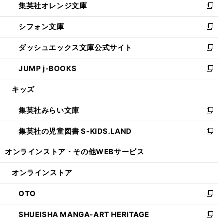
集英社オレンジ文庫
く
で
ド
い
新
開
ウ
ウ
し
シフォン文庫
く
で
ィ
い
新
開
ン
ウ
し
ダッシュエックス文庫公式サイト
く
ド
ィ
い
新
ウ
ン
ウ
し
JUMP j-BOOKS
で
ド
ィ
い
新
開
ウ
ン
ウ
し
キッズ
く
で
ド
ィ
い
開
ウ
ン
ウ
集英社みらい文庫
く
で
ド
ィ
新
開
ウ
ン
し
集英社の児童図書 S-KIDS.LAND
く
で
ド
い
新
開
ウ
ウ
し
オンラインストア・
その他WEBサービス
く
で
ィ
い
開
ン
ウ
オンラインストア
く
ド
ィ
ウ
ン
OTO
で
ド
新
開
ウ
し
SHUEISHA MANGA-ART HERITAGE
く
で
い
新