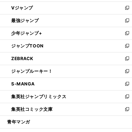
ウ
し
Vジャンプ
ィ
い
新
ン
ウ
し
最強ジャンプ
ド
ィ
い
新
ウ
ン
ウ
し
少年ジャンプ+
で
ド
ィ
い
新
開
ウ
ン
ウ
し
ジャンプTOON
く
で
ド
ィ
い
新
開
ウ
ン
ウ
し
ZEBRACK
く
で
ド
ィ
い
新
開
ウ
ン
ウ
し
ジャンプルーキー！
く
で
ド
ィ
い
新
開
ウ
ン
ウ
し
S-MANGA
く
で
ド
ィ
い
新
開
ウ
ン
ウ
し
集英社ジャンプリミックス
く
で
ド
ィ
い
新
開
ウ
ン
ウ
し
集英社コミック文庫
く
で
ド
ィ
い
新
開
ウ
ン
ウ
し
青年マンガ
く
で
ド
ィ
い
開
ウ
ン
ウ