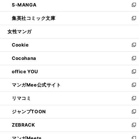
S-MANGA
く
で
ド
ィ
い
新
開
ウ
ン
ウ
し
集英社コミック文庫
く
で
ド
ィ
い
新
開
ウ
ン
ウ
し
女性マンガ
く
で
ド
ィ
い
開
ウ
ン
ウ
Cookie
く
で
ド
ィ
新
開
ウ
ン
し
Cocohana
く
で
ド
い
新
開
ウ
ウ
し
office YOU
く
で
ィ
い
新
開
ン
ウ
し
マンガMee公式サイト
く
ド
ィ
い
新
ウ
ン
ウ
し
リマコミ
で
ド
ィ
い
新
開
ウ
ン
ウ
し
ジャンプTOON
く
で
ド
ィ
い
新
開
ウ
ン
ウ
し
ZEBRACK
く
で
ド
ィ
い
新
開
ウ
ン
ウ
し
マンガMeets
く
で
ド
ィ