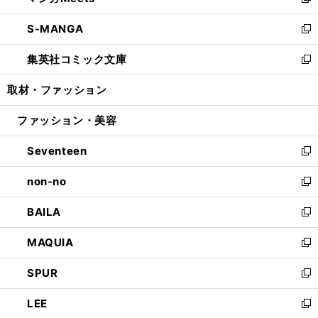
い
新
開
ウ
ン
ウ
し
S-MANGA
く
で
ド
ィ
い
新
開
ウ
ン
ウ
し
集英社コミック文庫
く
で
ド
ィ
い
新
開
ウ
ン
ウ
し
取材・ファッション
く
で
ド
ィ
い
開
ウ
ン
ウ
ファッション・美容
く
で
ド
ィ
開
ウ
ン
Seventeen
く
で
ド
新
開
ウ
し
non-no
く
で
い
新
開
ウ
し
BAILA
く
ィ
い
新
ン
ウ
し
MAQUIA
ド
ィ
い
新
ウ
ン
ウ
し
SPUR
で
ド
ィ
い
新
開
ウ
ン
ウ
し
LEE
く
で
ド
ィ
い
新