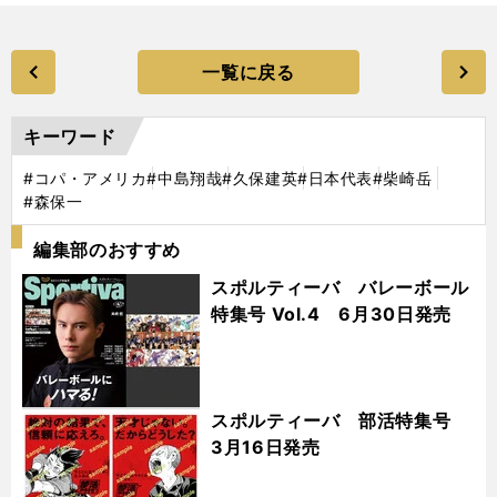
一覧に戻る
キーワード
#コパ・アメリカ
#中島翔哉
#久保建英
#日本代表
#柴崎岳
#森保一
編集部のおすすめ
スポルティーバ バレーボール
特集号 Vol.4 6月30日発売
スポルティーバ 部活特集号
3月16日発売