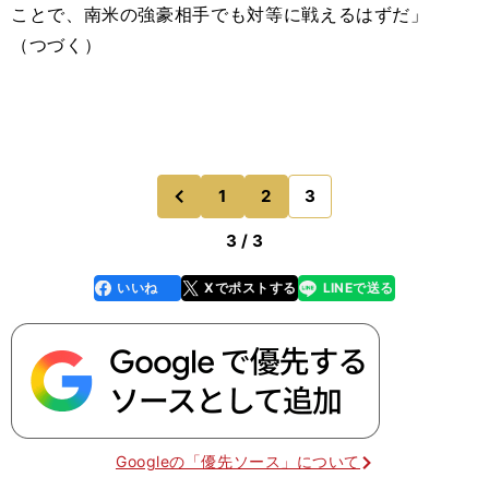
ことで、南米の強豪相手でも対等に戦えるはずだ」
（つづく）
1
2
3
のページへ
前
3 / 3
いいね
Xでポストする
LINEで送る
line
faceboo
x
k
Googleの「優先ソース」について