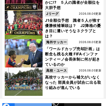
かに!? ５人の識者が全順位を
大胆予想
Jリーグ
2026.08.06更新
J1全順位予想 識者５人が推す
優勝候補筆頭は？ J2降格の憂
き目に遭いそうな３クラブと
は？
海外サッカー
2026.08.05更新
「ワールドカップ売却計画」は
断念も残る火種 FIFAインファ
ンティーノ会長体制に何が起き
ているのか
高校・ユース
2026.08.05更新
高校サッカーから補欠がいなく
なった 部員全員が試合に出る取
り組みが進んでいる
cebo
X