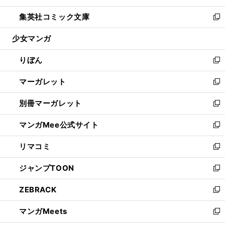
開
ウ
ン
ウ
し
集英社コミック文庫
く
で
ド
ィ
い
新
開
ウ
ン
ウ
し
少女マンガ
く
で
ド
ィ
い
開
ウ
ン
ウ
りぼん
く
で
ド
ィ
新
開
ウ
ン
し
マーガレット
く
で
ド
い
新
開
ウ
ウ
し
別冊マーガレット
く
で
ィ
い
新
開
ン
ウ
し
マンガMee公式サイト
く
ド
ィ
い
新
ウ
ン
ウ
し
リマコミ
で
ド
ィ
い
新
開
ウ
ン
ウ
し
ジャンプTOON
く
で
ド
ィ
い
新
開
ウ
ン
ウ
し
ZEBRACK
く
で
ド
ィ
い
新
開
ウ
ン
ウ
し
マンガMeets
く
で
ド
ィ
い
新
開
ウ
ン
ウ
し