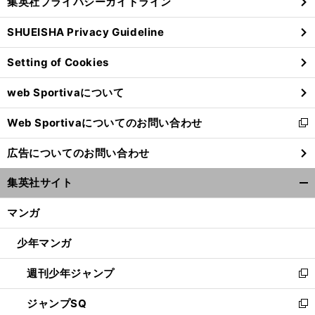
集英社プライバシーガイドライン
い
る
ウ
SHUEISHA Privacy Guideline
ィ
ン
Setting of Cookies
ド
ウ
web Sportivaについて
で
開
Web Sportivaについてのお問い合わせ
く
新
ブ
。
一
」
ラジルのレジェンドは久保と中島がお気に入り
「
気にファンに
し
広告についてのお問い合わせ
い
ウ
集英社サイト
ィ
開
ン
く/
マンガ
ド
閉
ウ
じ
少年マンガ
で
る
開
週刊少年ジャンプ
く
新
し
ジャンプSQ
い
新