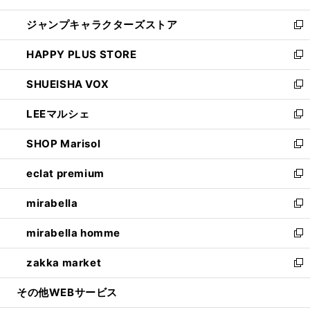
開
ウ
し
ジャンプキャラクターズストア
く
ィ
い
新
ン
ウ
し
HAPPY PLUS STORE
ド
ィ
い
新
ウ
ン
ウ
し
SHUEISHA VOX
で
ド
ィ
い
新
開
ウ
ン
ウ
し
LEEマルシェ
く
で
ド
ィ
い
新
開
ウ
ン
ウ
し
SHOP Marisol
く
で
ド
ィ
い
新
開
ウ
ン
ウ
し
eclat premium
く
で
ド
ィ
い
新
開
ウ
ン
ウ
し
mirabella
く
で
ド
ィ
い
新
開
ウ
ン
ウ
し
mirabella homme
く
で
ド
ィ
い
新
開
ウ
ン
ウ
し
zakka market
く
で
ド
ィ
い
新
開
ウ
ン
ウ
し
その他WEBサービス
く
で
ド
ィ
い
開
ウ
ン
ウ