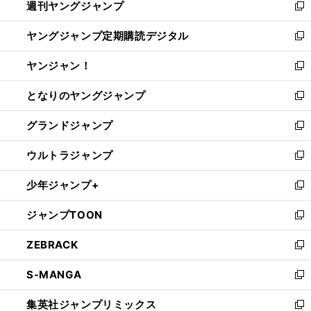
週刊ヤングジャンプ
く
で
ド
ィ
新
開
ウ
ン
し
ヤングジャンプ定期購読デジタル
く
で
ド
い
新
開
ウ
ウ
し
ヤンジャン！
く
で
ィ
い
新
開
ン
ウ
し
となりのヤングジャンプ
く
ド
ィ
い
新
ウ
ン
ウ
し
グランドジャンプ
で
ド
ィ
い
新
開
ウ
ン
ウ
し
ウルトラジャンプ
く
で
ド
ィ
い
新
開
ウ
ン
ウ
し
少年ジャンプ+
く
で
ド
ィ
い
新
開
ウ
ン
ウ
し
ジャンプTOON
く
で
ド
ィ
い
新
開
ウ
ン
ウ
し
ZEBRACK
く
で
ド
ィ
い
新
開
ウ
ン
ウ
し
S-MANGA
く
で
ド
ィ
い
新
開
ウ
ン
ウ
し
集英社ジャンプリミックス
く
で
ド
ィ
い
新