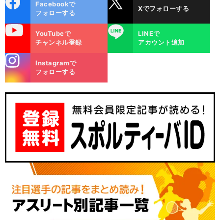
Facebookで
Xでフォローする
ok
フォローする
uTube
LINE
YouTubeで
LINEで
チャンネル登録
アカウント追加
stagra
Instagramで
m
フォローする