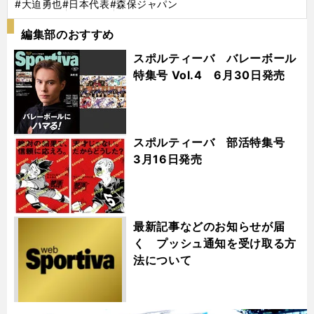
#大迫勇也
#日本代表
#森保ジャパン
編集部のおすすめ
スポルティーバ バレーボール
特集号 Vol.4 6月30日発売
スポルティーバ 部活特集号
3月16日発売
最新記事などのお知らせが届
く プッシュ通知を受け取る方
法について