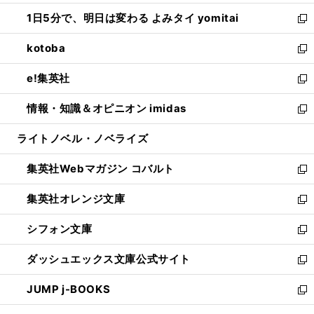
ウ
ン
ウ
し
1日5分で、明日は変わる よみタイ yomitai
で
ド
ィ
い
新
開
ウ
ン
ウ
し
kotoba
く
で
ド
ィ
い
新
開
ウ
ン
ウ
し
e!集英社
く
で
ド
ィ
い
新
開
ウ
ン
ウ
し
情報・知識＆オピニオン imidas
く
で
ド
ィ
い
新
開
ウ
ン
ウ
し
ライトノベル・ノベライズ
く
で
ド
ィ
い
開
ウ
ン
ウ
集英社Webマガジン コバルト
く
で
ド
ィ
新
開
ウ
ン
し
集英社オレンジ文庫
く
で
ド
い
新
開
ウ
ウ
し
シフォン文庫
く
で
ィ
い
新
開
ン
ウ
し
ダッシュエックス文庫公式サイト
く
ド
ィ
い
新
ウ
ン
ウ
し
JUMP j-BOOKS
で
ド
ィ
い
新
開
ウ
ン
ウ
し