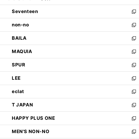
開
ウ
ン
Seventeen
く
で
ド
新
開
ウ
し
non-no
く
で
い
新
開
ウ
し
BAILA
く
ィ
い
新
ン
ウ
し
MAQUIA
ド
ィ
い
新
ウ
ン
ウ
し
SPUR
で
ド
ィ
い
新
開
ウ
ン
ウ
し
LEE
く
で
ド
ィ
い
新
開
ウ
ン
ウ
し
eclat
く
で
ド
ィ
い
新
開
ウ
ン
ウ
し
T JAPAN
く
で
ド
ィ
い
新
開
ウ
ン
ウ
し
HAPPY PLUS ONE
く
で
ド
ィ
い
新
開
ウ
ン
ウ
し
MEN'S NON-NO
く
で
ド
ィ
い
新
開
ウ
ン