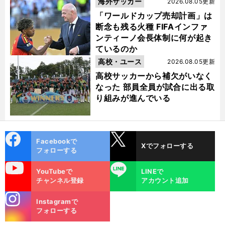
海外サッカー
2026.08.05更新
「ワールドカップ売却計画」は
断念も残る火種 FIFAインファ
ンティーノ会長体制に何が起き
ているのか
高校・ユース
2026.08.05更新
高校サッカーから補欠がいなく
なった 部員全員が試合に出る取
り組みが進んでいる
cebo
X
Facebookで
Xでフォローする
ok
フォローする
uTube
LINE
YouTubeで
LINEで
チャンネル登録
アカウント追加
stagra
Instagramで
m
フォローする