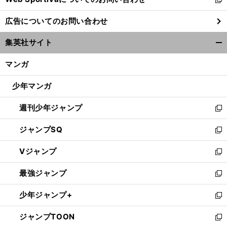
新
し
広告についてのお問い合わせ
い
ウ
集英社サイト
ィ
開
ン
く/
マンガ
ド
閉
ウ
じ
少年マンガ
で
る
開
週刊少年ジャンプ
く
新
し
ジャンプSQ
い
新
ウ
し
Vジャンプ
ィ
い
新
ン
ウ
し
最強ジャンプ
ド
ィ
い
新
ウ
ン
ウ
し
少年ジャンプ+
で
ド
ィ
い
新
開
ウ
ン
ウ
し
ジャンプTOON
く
で
ド
ィ
い
新