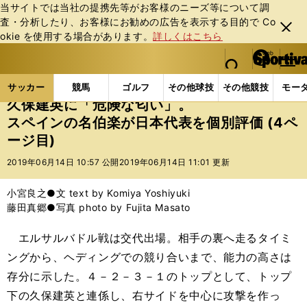
当サイトでは当社の提携先等がお客様のニーズ等について調
査・分析したり、お客様にお勧めの広告を表⽰する⽬的で Co
閉じ
okie を使⽤する場合があります。
詳しくはこちら
る
マイペ
web Sportiva (webスポルティーバ)
検索
メニュ
we
ー
サッカーの記事一覧
サッカー代表
日本代表
久
b
ジ
サッカー
競馬
ゴルフ
その他球技
その他競技
モー
ス
久保建英に「危険な匂い」。
ポ
スペインの名伯楽が日本代表を個別評価 (4ペ
ル
ージ目)
テ
ィ
2019年06月14日 10:57 公開
2019年06月14日 11:01 更新
ー
バ
小宮良之●文 text by Komiya Yoshiyuki
藤田真郷●写真 photo by Fujita Masato
エルサルバドル戦は交代出場。相手の裏へ走るタイミ
ングから、ヘディングでの競り合いまで、能力の高さは
存分に示した。４－２－３－１のトップとして、トップ
下の久保建英と連係し、右サイドを中心に攻撃を作っ