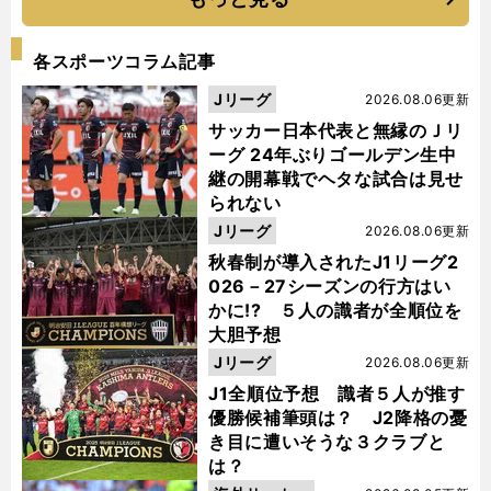
各スポーツコラム記事
Jリーグ
2026.08.06更新
サッカー日本代表と無縁のＪリ
ーグ 24年ぶりゴールデン生中
継の開幕戦でヘタな試合は見せ
られない
Jリーグ
2026.08.06更新
秋春制が導入されたJ1リーグ2
026－27シーズンの行方はい
かに!? ５人の識者が全順位を
大胆予想
Jリーグ
2026.08.06更新
J1全順位予想 識者５人が推す
優勝候補筆頭は？ J2降格の憂
き目に遭いそうな３クラブと
は？