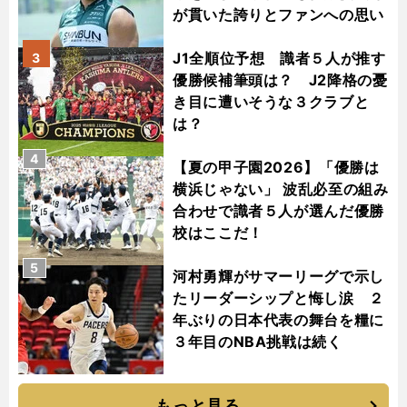
が貫いた誇りとファンへの思い
J1全順位予想 識者５人が推す
3
優勝候補筆頭は？ J2降格の憂
き目に遭いそうな３クラブと
は？
4
【夏の甲子園2026】「優勝は
横浜じゃない」 波乱必至の組み
合わせで識者５人が選んだ優勝
校はここだ！
5
河村勇輝がサマーリーグで示し
たリーダーシップと悔し涙 ２
年ぶりの日本代表の舞台を糧に
３年目のNBA挑戦は続く
もっと見る