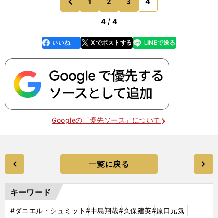
1
2
3
4
のページへ
前
4 / 4
いいね
Xでポストする
LINEで送る
line
faceboo
x
k
Googleの「優先ソース」について
一覧に戻る
キーワード
#ダニエル・シュミット
#中島翔哉
#久保建英
#原口元気