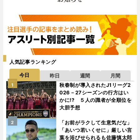
人気記事ランキング
今日
昨日
週間
月間
秋春制が導入されたJ1リーグ2
1
026－27シーズンの行方はい
かに!? ５人の識者が全順位を
大胆予想
「お前がラクして生意気だな」
2
「あいつ若いくせに」厳しい言
葉を浴びせられるも佐藤慎太郎