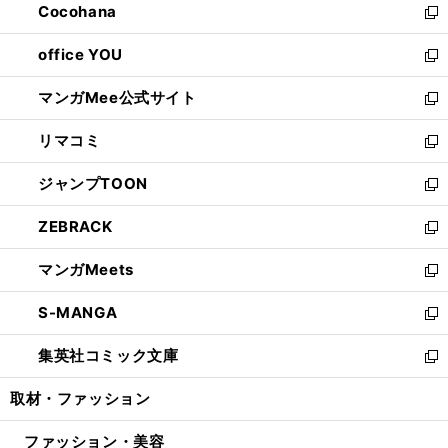
Cocohana
く
で
ド
い
新
開
ウ
ウ
し
office YOU
く
で
ィ
い
新
開
ン
ウ
し
マンガMee公式サイト
く
ド
ィ
い
新
ウ
ン
ウ
し
リマコミ
で
ド
ィ
い
新
開
ウ
ン
ウ
し
ジャンプTOON
く
で
ド
ィ
い
新
開
ウ
ン
ウ
し
ZEBRACK
く
で
ド
ィ
い
新
開
ウ
ン
ウ
し
マンガMeets
く
で
ド
ィ
い
新
開
ウ
ン
ウ
し
S-MANGA
く
で
ド
ィ
い
新
開
ウ
ン
ウ
し
集英社コミック文庫
く
で
ド
ィ
い
新
開
ウ
ン
ウ
し
取材・ファッション
く
で
ド
ィ
い
開
ウ
ン
ウ
ファッション・美容
く
で
ド
ィ