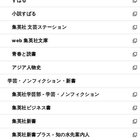
すばる
く
で
ド
新
開
ウ
し
小説すばる
く
で
い
新
開
ウ
し
集英社 文芸ステーション
く
ィ
い
新
ン
ウ
し
web 集英社文庫
ド
ィ
い
新
ウ
ン
ウ
し
青春と読書
で
ド
ィ
い
新
開
ウ
ン
ウ
し
アジア人物史
く
で
ド
ィ
い
新
開
ウ
ン
ウ
し
学芸・ノンフィクション・新書
く
で
ド
ィ
い
開
ウ
ン
ウ
集英社学芸部 - 学芸・ノンフィクション
く
で
ド
ィ
新
開
ウ
ン
し
集英社ビジネス書
く
で
ド
い
新
開
ウ
ウ
し
集英社新書
く
で
ィ
い
新
開
ン
ウ
し
集英社新書プラス - 知の水先案内人
く
ド
ィ
い
新