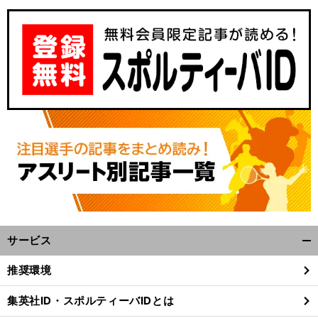
サービス
開
く/
推奨環境
閉
じ
集英社ID・スポルティーバIDとは
る