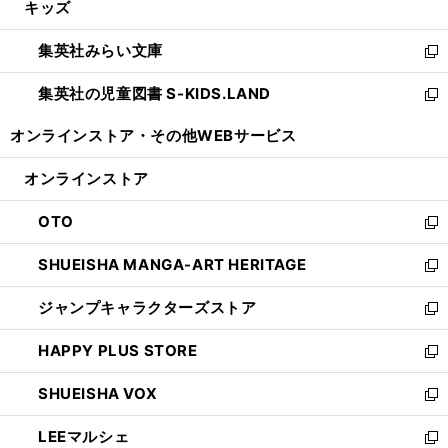
キッズ
く
で
ド
ィ
い
開
ウ
ン
ウ
集英社みらい文庫
く
で
ド
ィ
新
開
ウ
ン
し
集英社の児童図書 S-KIDS.LAND
く
で
ド
い
新
開
ウ
ウ
し
オンラインストア・
その他WEBサービス
く
で
ィ
い
開
ン
ウ
オンラインストア
く
ド
ィ
ウ
ン
OTO
で
ド
新
開
ウ
し
SHUEISHA MANGA-ART HERITAGE
く
で
い
新
開
ウ
し
ジャンプキャラクターズストア
く
ィ
い
新
ン
ウ
し
HAPPY PLUS STORE
ド
ィ
い
新
ウ
ン
ウ
し
SHUEISHA VOX
で
ド
ィ
い
新
開
ウ
ン
ウ
し
LEEマルシェ
く
で
ド
ィ
い
新