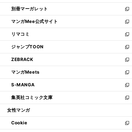
開
ウ
ウ
し
別冊マーガレット
く
で
ィ
い
新
開
ン
ウ
し
マンガMee公式サイト
く
ド
ィ
い
新
ウ
ン
ウ
し
リマコミ
で
ド
ィ
い
新
開
ウ
ン
ウ
し
ジャンプTOON
く
で
ド
ィ
い
新
開
ウ
ン
ウ
し
ZEBRACK
く
で
ド
ィ
い
新
開
ウ
ン
ウ
し
マンガMeets
く
で
ド
ィ
い
新
開
ウ
ン
ウ
し
S-MANGA
く
で
ド
ィ
い
新
開
ウ
ン
ウ
し
集英社コミック文庫
く
で
ド
ィ
い
新
開
ウ
ン
ウ
し
女性マンガ
く
で
ド
ィ
い
開
ウ
ン
ウ
Cookie
く
で
ド
ィ
新
開
ウ
ン
し