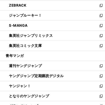
開
ウ
ン
ウ
し
ZEBRACK
く
で
ド
ィ
い
新
開
ウ
ン
ウ
し
ジャンプルーキー！
く
で
ド
ィ
い
新
開
ウ
ン
ウ
し
S-MANGA
く
で
ド
ィ
い
新
開
ウ
ン
ウ
し
集英社ジャンプリミックス
く
で
ド
ィ
い
新
開
ウ
ン
ウ
し
集英社コミック文庫
く
で
ド
ィ
い
新
開
ウ
ン
ウ
し
青年マンガ
く
で
ド
ィ
い
開
ウ
ン
ウ
週刊ヤングジャンプ
く
で
ド
ィ
新
開
ウ
ン
し
ヤングジャンプ定期購読デジタル
く
で
ド
い
新
開
ウ
ウ
し
ヤンジャン！
く
で
ィ
い
新
開
ン
ウ
し
となりのヤングジャンプ
く
ド
ィ
い
新
ウ
ン
ウ
し