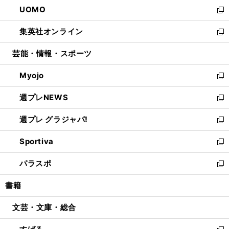
ウ
し
UOMO
く
で
ド
ィ
い
新
開
ウ
ン
ウ
し
集英社オンライン
く
で
ド
ィ
い
新
開
ウ
ン
ウ
し
芸能・情報・スポーツ
く
で
ド
ィ
い
開
ウ
ン
ウ
Myojo
く
で
ド
ィ
新
開
ウ
ン
し
週プレNEWS
く
で
ド
い
新
開
ウ
ウ
し
週プレ グラジャパ!
く
で
ィ
い
新
開
ン
ウ
し
Sportiva
く
ド
ィ
い
新
ウ
ン
ウ
し
パラスポ
で
ド
ィ
い
新
開
ウ
ン
ウ
し
書籍
く
で
ド
ィ
い
開
ウ
ン
ウ
文芸・文庫・総合
く
で
ド
ィ
開
ウ
ン