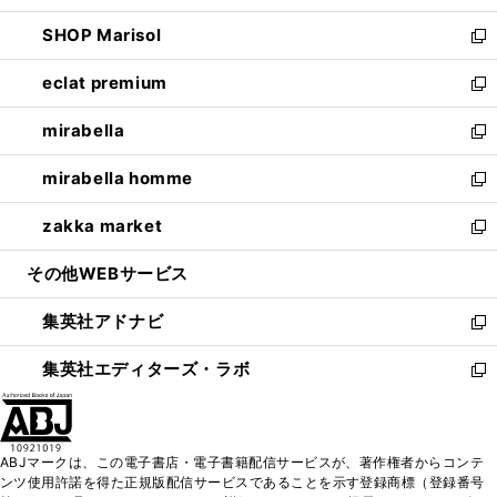
開
ウ
ン
ウ
し
SHOP Marisol
く
で
ド
ィ
い
新
開
ウ
ン
ウ
し
eclat premium
く
で
ド
ィ
い
新
開
ウ
ン
ウ
し
mirabella
く
で
ド
ィ
い
新
開
ウ
ン
ウ
し
mirabella homme
く
で
ド
ィ
い
新
開
ウ
ン
ウ
し
zakka market
く
で
ド
ィ
い
新
開
ウ
ン
ウ
し
その他WEBサービス
く
で
ド
ィ
い
開
ウ
ン
ウ
集英社アドナビ
く
で
ド
ィ
新
開
ウ
ン
し
集英社エディターズ・ラボ
く
で
ド
い
新
開
ウ
ウ
し
く
で
ィ
い
開
ン
ウ
ABJマークは、この電子書店・電子書籍配信サービスが、著作権者からコンテ
く
ド
ィ
ンツ使用許諾を得た正規版配信サービスであることを示す登録商標（登録番号
ウ
ン