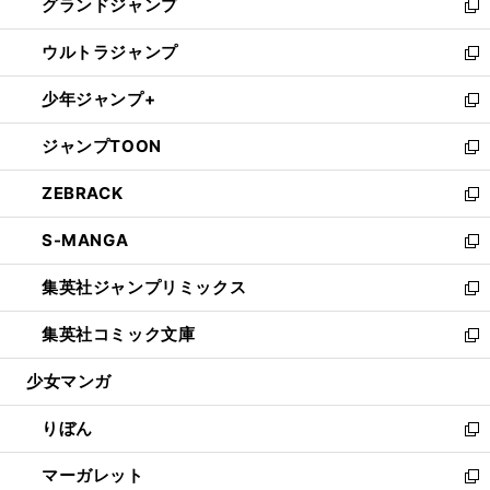
グランドジャンプ
で
ド
ィ
い
新
開
ウ
ン
ウ
し
ウルトラジャンプ
く
で
ド
ィ
い
新
開
ウ
ン
ウ
し
少年ジャンプ+
く
で
ド
ィ
い
新
開
ウ
ン
ウ
し
ジャンプTOON
く
で
ド
ィ
い
新
開
ウ
ン
ウ
し
ZEBRACK
く
で
ド
ィ
い
新
開
ウ
ン
ウ
し
S-MANGA
く
で
ド
ィ
い
新
開
ウ
ン
ウ
し
集英社ジャンプリミックス
く
で
ド
ィ
い
新
開
ウ
ン
ウ
し
集英社コミック文庫
く
で
ド
ィ
い
新
開
ウ
ン
ウ
し
少女マンガ
く
で
ド
ィ
い
開
ウ
ン
ウ
りぼん
く
で
ド
ィ
新
開
ウ
ン
し
マーガレット
く
で
ド
い
新