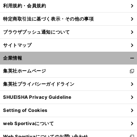
利用規約・会員規約
特定商取引法に基づく表示・その他の事項
ブラウザプッシュ通知について
サイトマップ
企業情報
開
く/
集英社ホームページ
新
閉
し
じ
集英社プライバシーガイドライン
い
る
ウ
SHUEISHA Privacy Guideline
岩
。
ィ
渕真奈が一撃に込めた想い
なでしこはD組１位突破を狙う
ン
Setting of Cookies
ド
ウ
web Sportivaについて
で
開
Web Sportivaについてのお問い合わせ
く