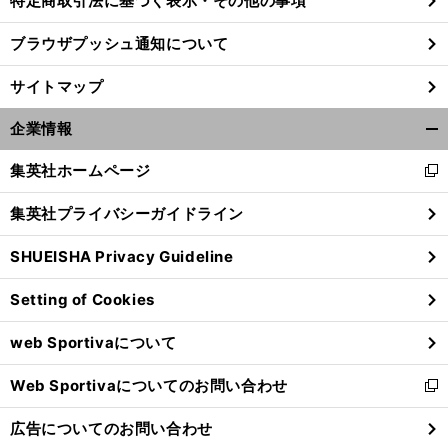
特定商取引法に基づく表示・その他の事項
ブラウザプッシュ通知について
前
へ
サイトマップ
企業情報
開
く/
集英社ホームページ
新
閉
し
じ
集英社プライバシーガイドライン
い
る
ウ
SHUEISHA Privacy Guideline
ィ
ン
Setting of Cookies
ド
ウ
web Sportivaについて
で
開
Web Sportivaについてのお問い合わせ
く
新
し
広告についてのお問い合わせ
い