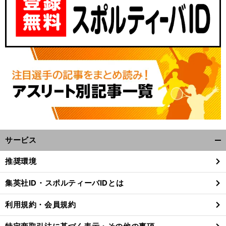
サービス
開
く/
推奨環境
閉
じ
集英社ID・スポルティーバIDとは
る
利用規約・会員規約