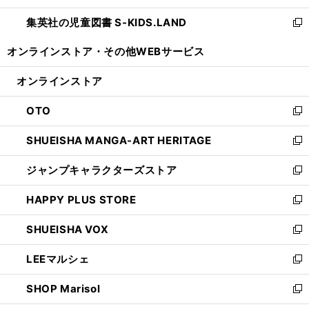
開
ウ
ン
し
集英社の児童図書 S-KIDS.LAND
く
で
ド
い
新
開
ウ
ウ
し
オンラインストア・
その他WEBサービス
く
で
ィ
い
開
ン
ウ
オンラインストア
く
ド
ィ
ウ
ン
OTO
で
ド
新
開
ウ
し
SHUEISHA MANGA-ART HERITAGE
く
で
い
新
開
ウ
し
ジャンプキャラクターズストア
く
ィ
い
新
ン
ウ
し
HAPPY PLUS STORE
ド
ィ
い
新
ウ
ン
ウ
し
SHUEISHA VOX
で
ド
ィ
い
新
開
ウ
ン
ウ
し
LEEマルシェ
く
で
ド
ィ
い
新
開
ウ
ン
ウ
し
SHOP Marisol
く
で
ド
ィ
い
新
開
ウ
ン
ウ
し