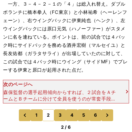
一方、３－４－２－１の「４」は総入れ替え。ダブル
ボランチに橋本拳人（FC東京）と小林祐希（ヘーレンフ
ェーン）、右ウイングバックに伊東純也（ヘンク）、左
ウイングバックには原口元気（ハノーファー）がスタメ
ンに名を連ねている。ポイントは、前の試合では４バッ
ク時にサイドバックを務める酒井宏樹（マルセイユ）と
長友佑都（ガラタサライ）が出場していたのに対して、
この試合では４バック時にウイング（サイドMF）でプレ
ーする伊東と原口が起用された点だ。
次のページへ
森保監督の選手起用傾向からすれば、２試合をＡチ
ームとＢチームに分けて全員を使うのが常套手段の
ため、そこに深い意味はないように思われるが、し
かしキャラクターの異なる選手を両ワイドに配置し
次
1
2
3
4
5
6
のページへ
のページへ
たことで、どのよ
前
2 / 6