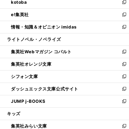
kotoba
く
で
ド
ィ
い
新
開
ウ
ン
ウ
し
e!集英社
く
で
ド
ィ
い
新
開
ウ
ン
ウ
し
情報・知識＆オピニオン imidas
く
で
ド
ィ
い
新
開
ウ
ン
ウ
し
ライトノベル・ノベライズ
く
で
ド
ィ
い
開
ウ
ン
ウ
集英社Webマガジン コバルト
く
で
ド
ィ
新
開
ウ
ン
し
集英社オレンジ文庫
く
で
ド
い
新
開
ウ
ウ
し
シフォン文庫
く
で
ィ
い
新
開
ン
ウ
し
ダッシュエックス文庫公式サイト
く
ド
ィ
い
新
ウ
ン
ウ
し
JUMP j-BOOKS
で
ド
ィ
い
新
開
ウ
ン
ウ
し
キッズ
く
で
ド
ィ
い
開
ウ
ン
ウ
集英社みらい文庫
く
で
ド
ィ
新