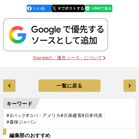
いいね
Xでポストする
LINEで送る
line
faceboo
x
k
Googleの「優先ソース」について
一覧に戻る
キーワード
#3バック
#コパ・アメリカ
#久保建英
#日本代表
#森保ジャパン
編集部のおすすめ