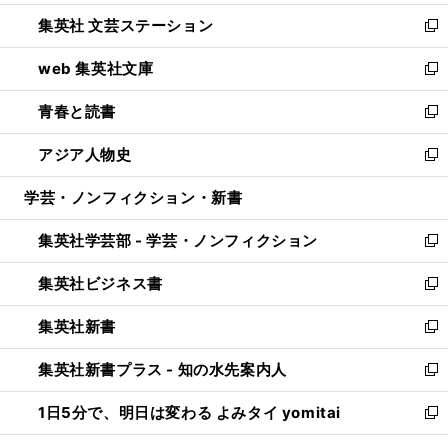
開
ウ
し
集英社 文芸ステーション
く
ィ
い
新
ン
ウ
し
web 集英社文庫
ド
ィ
い
新
ウ
ン
ウ
し
青春と読書
で
ド
ィ
い
新
開
ウ
ン
ウ
し
アジア人物史
く
で
ド
ィ
い
新
開
ウ
ン
ウ
し
学芸・ノンフィクション・新書
く
で
ド
ィ
い
開
ウ
ン
ウ
集英社学芸部 - 学芸・ノンフィクション
く
で
ド
ィ
新
開
ウ
ン
し
集英社ビジネス書
く
で
ド
い
新
開
ウ
ウ
し
集英社新書
く
で
ィ
い
新
開
ン
ウ
し
集英社新書プラス - 知の水先案内人
く
ド
ィ
い
新
ウ
ン
ウ
し
1日5分で、明日は変わる よみタイ yomitai
で
ド
ィ
い
新
開
ウ
ン
ウ
し