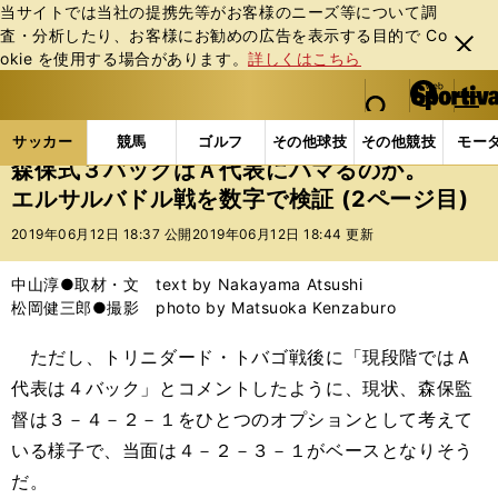
当サイトでは当社の提携先等がお客様のニーズ等について調
査・分析したり、お客様にお勧めの広告を表⽰する⽬的で Co
閉じ
okie を使⽤する場合があります。
詳しくはこちら
る
マイペ
web Sportiva (webスポルティーバ)
検索
メニュ
we
ー
サッカーの記事一覧
サッカー代表
日本代表
森
b
ジ
サッカー
競馬
ゴルフ
その他球技
その他競技
モー
ス
森保式３バックはＡ代表にハマるのか。
ポ
エルサルバドル戦を数字で検証 (2ページ目)
ル
テ
2019年06月12日 18:37 公開
2019年06月12日 18:44 更新
ィ
ー
中山淳●取材・文 text by Nakayama Atsushi
バ
松岡健三郎●撮影 photo by Matsuoka Kenzaburo
ただし、トリニダード・トバゴ戦後に「現段階ではＡ
代表は４バック」とコメントしたように、現状、森保監
督は３－４－２－１をひとつのオプションとして考えて
いる様子で、当面は４－２－３－１がベースとなりそう
だ。