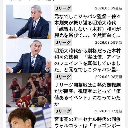
Jリーグ
2026.08.09更新
元なでしこジャパン監督・佐々
木則夫が振り返る明治大時代
「練習もしない（木村）和司が
脚光を浴びて...。全然面白くな
い４年間でした」
Jリーグ
2026.08.09更新
明治大時代から別格だった木村
和司の技術 「実は僕、アイツ
のフェイントを真似していまし
た」と元なでしこジャパン監
督・佐々木則夫
Jリーグ
2026.08.08更新
Ｊリーグ開幕戦は白熱の逆転劇
だが観客、視聴者にとって「価
値あるイベント」になっていた
か
Jリーグ
2026.08.07更新
宮市亮のアーセナル時代の同僚
ウォルコットは『ドラゴンボー