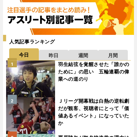
人気記事ランキング
今日
昨日
週間
月間
羽生結弦を覚醒させた「誰かの
1
ために」の思い 五輪連覇の偉
業への道のり
Ｊリーグ開幕戦は白熱の逆転劇
2
だが観客、視聴者にとって「価
値あるイベント」になっていた
か