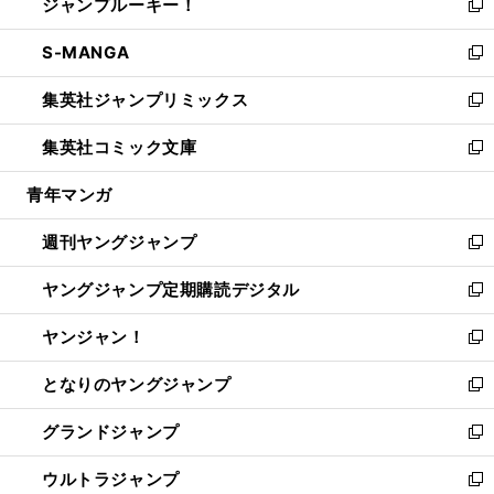
ジャンプルーキー！
く
で
ド
ィ
い
新
開
ウ
ン
ウ
し
S-MANGA
く
で
ド
ィ
い
新
開
ウ
ン
ウ
し
集英社ジャンプリミックス
く
で
ド
ィ
い
新
開
ウ
ン
ウ
し
集英社コミック文庫
く
で
ド
ィ
い
新
開
ウ
ン
ウ
し
青年マンガ
く
で
ド
ィ
い
開
ウ
ン
ウ
週刊ヤングジャンプ
く
で
ド
ィ
新
開
ウ
ン
し
ヤングジャンプ定期購読デジタル
く
で
ド
い
新
開
ウ
ウ
し
ヤンジャン！
く
で
ィ
い
新
開
ン
ウ
し
となりのヤングジャンプ
く
ド
ィ
い
新
ウ
ン
ウ
し
グランドジャンプ
で
ド
ィ
い
新
開
ウ
ン
ウ
し
ウルトラジャンプ
く
で
ド
ィ
い
新