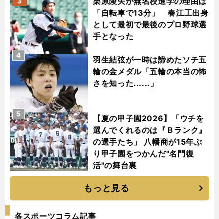
栗原陵矢が無名校進学の理由は
3
「自転車で13分」 春江工出身
として最初で最後のプロ野球選
手となった
4
羽生結弦が一時は諦めたソチ五
輪の金メダル「五輪の本当の怖
さを知った......」
5
【夏の甲子園2026】「ウチを
選んでくれるのは『Ｂランク』
の選手たち」 八幡商が15年ぶ
り甲子園をつかんだ"名門復
活"の舞台裏
もっと見る
各スポーツコラム記事