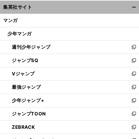
ウ
集英社サイト
ィ
開
ン
く/
マンガ
ド
閉
ウ
じ
少年マンガ
で
る
開
週刊少年ジャンプ
く
新
し
ジャンプSQ
い
新
ウ
し
Vジャンプ
ィ
い
新
ン
ウ
し
最強ジャンプ
ド
ィ
い
新
ウ
ン
ウ
し
少年ジャンプ+
で
ド
ィ
い
新
開
ウ
ン
ウ
し
ジャンプTOON
く
で
ド
ィ
い
新
開
ウ
ン
ウ
し
ZEBRACK
く
で
ド
ィ
い
新
開
ウ
ン
ウ
し