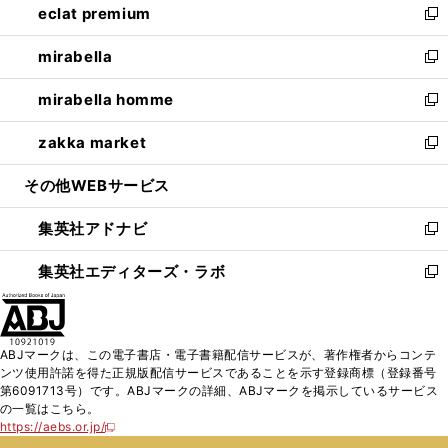
eclat premium
く
で
ド
ィ
い
新
開
ウ
ン
ウ
し
mirabella
く
で
ド
ィ
い
新
開
ウ
ン
ウ
し
mirabella homme
く
で
ド
ィ
い
新
開
ウ
ン
ウ
し
zakka market
く
で
ド
ィ
い
新
開
ウ
ン
ウ
し
その他WEBサービス
く
で
ド
ィ
い
開
ウ
ン
ウ
集英社アドナビ
く
で
ド
ィ
新
開
ウ
ン
し
集英社エディターズ・ラボ
く
で
ド
い
新
開
ウ
ウ
し
く
で
ィ
い
開
ン
ウ
ABJマークは、この電子書店・電子書籍配信サービスが、著作権者からコンテ
く
ド
ィ
ンツ使用許諾を得た正規版配信サービスであることを示す登録商標（登録番号
ウ
ン
第6091713号）です。ABJマークの詳細、ABJマークを掲示しているサービス
で
ド
の一覧はこちら。
開
ウ
https://aebs.or.jp/
新
く
で
し