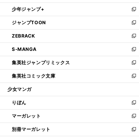
開
ウ
ン
ウ
し
少年ジャンプ+
く
で
ド
ィ
い
新
開
ウ
ン
ウ
し
ジャンプTOON
く
で
ド
ィ
い
新
開
ウ
ン
ウ
し
ZEBRACK
く
で
ド
ィ
い
新
開
ウ
ン
ウ
し
S-MANGA
く
で
ド
ィ
い
新
開
ウ
ン
ウ
し
集英社ジャンプリミックス
く
で
ド
ィ
い
新
開
ウ
ン
ウ
し
集英社コミック文庫
く
で
ド
ィ
い
新
開
ウ
ン
ウ
し
少女マンガ
く
で
ド
ィ
い
開
ウ
ン
ウ
りぼん
く
で
ド
ィ
新
開
ウ
ン
し
マーガレット
く
で
ド
い
新
開
ウ
ウ
し
別冊マーガレット
く
で
ィ
い
新
開
ン
ウ
し