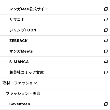
開
ン
ウ
し
マンガMee公式サイト
く
ド
ィ
い
新
ウ
ン
ウ
し
リマコミ
で
ド
ィ
い
新
開
ウ
ン
ウ
し
ジャンプTOON
く
で
ド
ィ
い
新
開
ウ
ン
ウ
し
ZEBRACK
く
で
ド
ィ
い
新
開
ウ
ン
ウ
し
マンガMeets
く
で
ド
ィ
い
新
開
ウ
ン
ウ
し
S-MANGA
く
で
ド
ィ
い
新
開
ウ
ン
ウ
し
集英社コミック文庫
く
で
ド
ィ
い
新
開
ウ
ン
ウ
し
取材・ファッション
く
で
ド
ィ
い
開
ウ
ン
ウ
ファッション・美容
く
で
ド
ィ
開
ウ
ン
Seventeen
く
で
ド
新
開
ウ