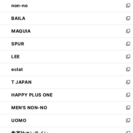
し
non-no
く
で
い
新
開
ウ
し
BAILA
く
ィ
い
新
ン
ウ
し
MAQUIA
ド
ィ
い
新
ウ
ン
ウ
し
SPUR
で
ド
ィ
い
新
開
ウ
ン
ウ
し
LEE
く
で
ド
ィ
い
新
開
ウ
ン
ウ
し
eclat
く
で
ド
ィ
い
新
開
ウ
ン
ウ
し
T JAPAN
く
で
ド
ィ
い
新
開
ウ
ン
ウ
し
HAPPY PLUS ONE
く
で
ド
ィ
い
新
開
ウ
ン
ウ
し
MEN'S NON-NO
く
で
ド
ィ
い
新
開
ウ
ン
ウ
し
UOMO
く
で
ド
ィ
い
新
開
ウ
ン
ウ
し
く