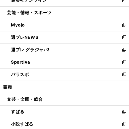
集英社オンライン
で
ド
ィ
い
新
開
ウ
ン
ウ
し
芸能・情報・スポーツ
く
で
ド
ィ
い
開
ウ
ン
ウ
Myojo
く
で
ド
ィ
新
開
ウ
ン
し
週プレNEWS
く
で
ド
い
新
開
ウ
ウ
し
週プレ グラジャパ!
く
で
ィ
い
新
開
ン
ウ
し
Sportiva
く
ド
ィ
い
新
ウ
ン
ウ
し
パラスポ
で
ド
ィ
い
新
開
ウ
ン
ウ
し
書籍
く
で
ド
ィ
い
開
ウ
ン
ウ
文芸・文庫・総合
く
で
ド
ィ
開
ウ
ン
すばる
く
で
ド
新
開
ウ
し
小説すばる
く
で
い
新