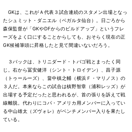
GKは、これがＡ代表３試合連続のスタメン出場となっ
たシュミット・ダニエル（ベガルタ仙台）。日ごろから
森保監督が「GKやDFからのビルドアップ」というフレ
ーズをよく口にすることからしても、おそらく現在の正
GK候補筆頭に昇格したと見て間違いないだろう。
３バックは、トリニダード・トバゴ戦とまったく同
じ。右から冨安健洋（シント・トロイデン）、昌子源
（トゥールーズ）、畠中槙之輔（横浜Ｆ・マリノス）の
３人だ。本来ならこの試合は槙野智章（浦和レッズ）が
出場する予定だったと思われるが、首の張りを訴えて戦
線離脱。代わりにコパ・アメリカ用メンバーに入ってい
る中山雄太（ズヴォレ）がベンチメンバー入りを果たし
ている。