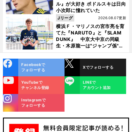
ル』が大好き ポドルスキは日向
小次郎に憧れていた
Jリーグ
2026.08.07更新
横浜Ｆ・マリノスの宮市亮を育
てた『NARUTO』と『SLAM
DUNK』 中京大中京の同級
生・木原龍一は"ジャンプ係"だ
った
cebo
X
Facebookで
Xでフォローする
ok
フォローする
uTube
LINE
YouTubeで
LINEで
チャンネル登録
アカウント追加
stagra
Instagramで
m
フォローする