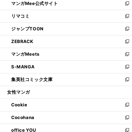
マンガMee公式サイト
く
ド
ィ
い
新
ウ
ン
ウ
し
リマコミ
で
ド
ィ
い
新
開
ウ
ン
ウ
し
ジャンプTOON
く
で
ド
ィ
い
新
開
ウ
ン
ウ
し
ZEBRACK
く
で
ド
ィ
い
新
開
ウ
ン
ウ
し
マンガMeets
く
で
ド
ィ
い
新
開
ウ
ン
ウ
し
S-MANGA
く
で
ド
ィ
い
新
開
ウ
ン
ウ
し
集英社コミック文庫
く
で
ド
ィ
い
新
開
ウ
ン
ウ
し
女性マンガ
く
で
ド
ィ
い
開
ウ
ン
ウ
Cookie
く
で
ド
ィ
新
開
ウ
ン
し
Cocohana
く
で
ド
い
新
開
ウ
ウ
し
office YOU
く
で
ィ
い
新