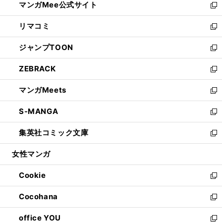
マンガMee公式サイト
く
ド
ィ
い
新
ウ
ン
ウ
し
リマコミ
で
ド
ィ
い
新
開
ウ
ン
ウ
し
ジャンプTOON
く
で
ド
ィ
い
新
開
ウ
ン
ウ
し
ZEBRACK
く
で
ド
ィ
い
新
開
ウ
ン
ウ
し
マンガMeets
く
で
ド
ィ
い
新
開
ウ
ン
ウ
し
S-MANGA
く
で
ド
ィ
い
新
開
ウ
ン
ウ
し
集英社コミック文庫
く
で
ド
ィ
い
新
開
ウ
ン
ウ
し
女性マンガ
く
で
ド
ィ
い
開
ウ
ン
ウ
Cookie
く
で
ド
ィ
新
開
ウ
ン
し
Cocohana
く
で
ド
い
新
開
ウ
ウ
し
office YOU
く
で
ィ
い
新