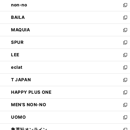
non-no
く
で
い
新
開
ウ
し
BAILA
く
ィ
い
新
ン
ウ
し
MAQUIA
ド
ィ
い
新
ウ
ン
ウ
し
SPUR
で
ド
ィ
い
新
開
ウ
ン
ウ
し
LEE
く
で
ド
ィ
い
新
開
ウ
ン
ウ
し
eclat
く
で
ド
ィ
い
新
開
ウ
ン
ウ
し
T JAPAN
く
で
ド
ィ
い
新
開
ウ
ン
ウ
し
HAPPY PLUS ONE
く
で
ド
ィ
い
新
開
ウ
ン
ウ
し
MEN'S NON-NO
く
で
ド
ィ
い
新
開
ウ
ン
ウ
し
UOMO
く
で
ド
ィ
い
新
開
ウ
ン
ウ
し
集英社オンライン
く
で