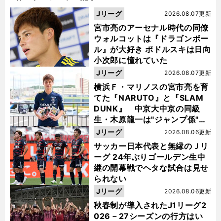
Jリーグ
2026.08.07更新
宮市亮のアーセナル時代の同僚
ウォルコットは『ドラゴンボー
ル』が大好き ポドルスキは日向
小次郎に憧れていた
Jリーグ
2026.08.07更新
横浜Ｆ・マリノスの宮市亮を育
てた『NARUTO』と『SLAM
DUNK』 中京大中京の同級
生・木原龍一は"ジャンプ係"だ
った
Jリーグ
2026.08.06更新
サッカー日本代表と無縁のＪリ
ーグ 24年ぶりゴールデン生中
継の開幕戦でヘタな試合は見せ
られない
Jリーグ
2026.08.06更新
秋春制が導入されたJ1リーグ2
026－27シーズンの行方はい