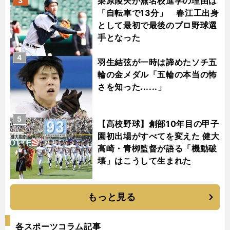
栗原陵矢が無名校進学の理由は
3
「自転車で13分」 春江工出身
として最初で最後のプロ野球選
手となった
4
羽生結弦が一時は諦めたソチ五
輪の金メダル「五輪の本当の怖
さを知った......」
5
【高校野球】創部10年目の甲子
園初出場がすべてを変えた 健大
高崎・青栁監督が語る「機動破
壊」はこうして生まれた
もっと見る
各スポーツコラム記事