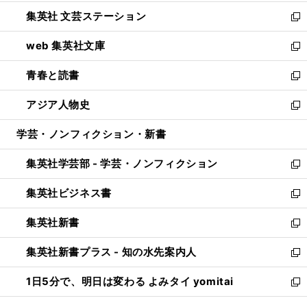
開
ウ
し
集英社 文芸ステーション
く
ィ
い
新
ン
ウ
し
web 集英社文庫
ド
ィ
い
新
ウ
ン
ウ
し
青春と読書
で
ド
ィ
い
新
開
ウ
ン
ウ
し
アジア人物史
く
で
ド
ィ
い
新
開
ウ
ン
ウ
し
学芸・ノンフィクション・新書
く
で
ド
ィ
い
開
ウ
ン
ウ
集英社学芸部 - 学芸・ノンフィクション
く
で
ド
ィ
新
開
ウ
ン
し
集英社ビジネス書
く
で
ド
い
新
開
ウ
ウ
し
集英社新書
く
で
ィ
い
新
開
ン
ウ
し
集英社新書プラス - 知の水先案内人
く
ド
ィ
い
新
ウ
ン
ウ
し
1日5分で、明日は変わる よみタイ yomitai
で
ド
ィ
い
新
開
ウ
ン
ウ
し