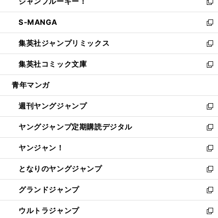
ジャンプルーキー！
く
で
ド
ィ
い
新
開
ウ
ン
ウ
し
S-MANGA
く
で
ド
ィ
い
新
開
ウ
ン
ウ
し
集英社ジャンプリミックス
く
で
ド
ィ
い
新
開
ウ
ン
ウ
し
集英社コミック文庫
く
で
ド
ィ
い
新
開
ウ
ン
ウ
し
青年マンガ
く
で
ド
ィ
い
開
ウ
ン
ウ
週刊ヤングジャンプ
く
で
ド
ィ
新
開
ウ
ン
し
ヤングジャンプ定期購読デジタル
く
で
ド
い
新
開
ウ
ウ
し
ヤンジャン！
く
で
ィ
い
新
開
ン
ウ
し
となりのヤングジャンプ
く
ド
ィ
い
新
ウ
ン
ウ
し
グランドジャンプ
で
ド
ィ
い
新
開
ウ
ン
ウ
し
ウルトラジャンプ
く
で
ド
ィ
い
新