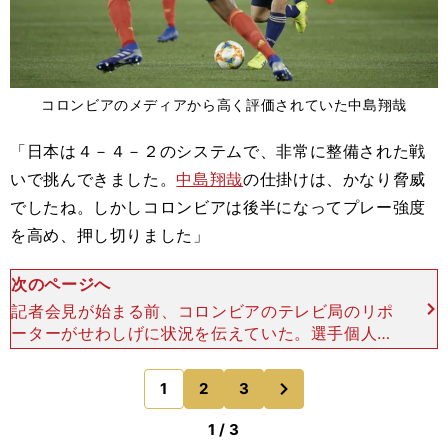
コロンビアのメディアから高く評価されていた中島翔哉
「日本は４－４－２のシステムで、非常に整備された戦
いで挑んできました。
中島翔哉
の仕掛けは、かなり脅威
でしたね。しかしコロンビアは後半になってプレー強度
を高め、押し切りました」
次のページへ
記者会見が始まる前、コロンビアのテレビ局のリポ
ーターがせわしげに状況を伝えていた。選手個人で
言えば、中島の評価が高いようだった。「日本のベ
ストプレーヤーは中島だった。あと一歩で同点にで
次
1
2
3
のページへ
きるプレーもあっ
1 / 3