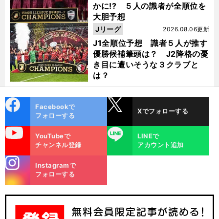
かに!? ５人の識者が全順位を
大胆予想
Jリーグ
2026.08.06更新
J1全順位予想 識者５人が推す
優勝候補筆頭は？ J2降格の憂
き目に遭いそうな３クラブと
は？
cebo
X
Facebookで
Xでフォローする
ok
フォローする
uTube
LINE
YouTubeで
LINEで
チャンネル登録
アカウント追加
stagra
Instagramで
m
フォローする