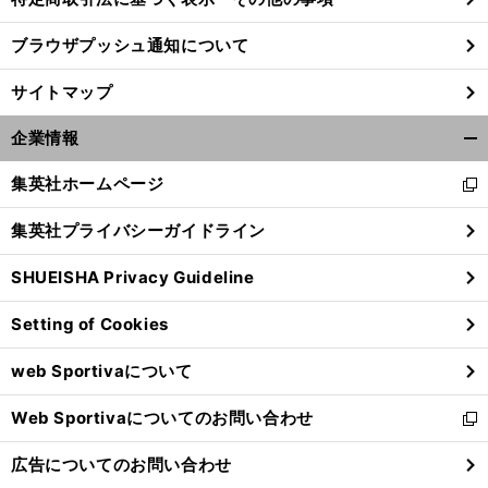
ブラウザプッシュ通知について
、
。
前
へ
サイトマップ
企業情報
開
く/
集英社ホームページ
新
閉
し
じ
集英社プライバシーガイドライン
い
る
ウ
SHUEISHA Privacy Guideline
ィ
ン
Setting of Cookies
ド
ウ
web Sportivaについて
で
開
Web Sportivaについてのお問い合わせ
く
新
し
広告についてのお問い合わせ
い