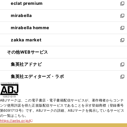
eclat premium
く
で
ド
ィ
い
新
開
ウ
ン
ウ
し
mirabella
く
で
ド
ィ
い
新
開
ウ
ン
ウ
し
mirabella homme
く
で
ド
ィ
い
新
開
ウ
ン
ウ
し
zakka market
く
で
ド
ィ
い
新
開
ウ
ン
ウ
し
その他WEBサービス
く
で
ド
ィ
い
開
ウ
ン
ウ
集英社アドナビ
く
で
ド
ィ
新
開
ウ
ン
し
集英社エディターズ・ラボ
く
で
ド
い
新
開
ウ
ウ
し
く
で
ィ
い
開
ン
ウ
ABJマークは、この電子書店・電子書籍配信サービスが、著作権者からコンテ
く
ド
ィ
ンツ使用許諾を得た正規版配信サービスであることを示す登録商標（登録番号
ウ
ン
第6091713号）です。ABJマークの詳細、ABJマークを掲示しているサービス
で
ド
の一覧はこちら。
開
ウ
https://aebs.or.jp/
新
く
で
し