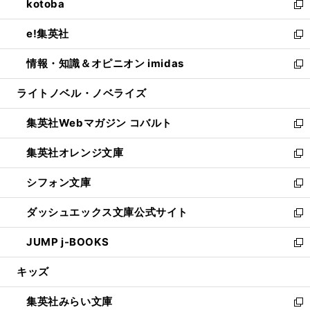
kotoba
く
で
ド
ィ
い
新
開
ウ
ン
ウ
し
e!集英社
く
で
ド
ィ
い
新
開
ウ
ン
ウ
し
情報・知識＆オピニオン imidas
く
で
ド
ィ
い
新
開
ウ
ン
ウ
し
ライトノベル・ノベライズ
く
で
ド
ィ
い
開
ウ
ン
ウ
集英社Webマガジン コバルト
く
で
ド
ィ
新
開
ウ
ン
し
集英社オレンジ文庫
く
で
ド
い
新
開
ウ
ウ
し
シフォン文庫
く
で
ィ
い
新
開
ン
ウ
し
ダッシュエックス文庫公式サイト
く
ド
ィ
い
新
ウ
ン
ウ
し
JUMP j-BOOKS
で
ド
ィ
い
新
開
ウ
ン
ウ
し
キッズ
く
で
ド
ィ
い
開
ウ
ン
ウ
集英社みらい文庫
く
で
ド
ィ
新