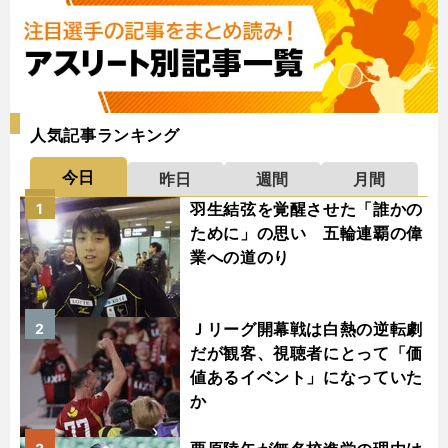
人気記事ランキング
今日
昨日
週間
月間
羽生結弦を覚醒させた「誰かの
1
ために」の思い 五輪連覇の偉
業への道のり
Ｊリーグ開幕戦は白熱の逆転劇
2
だが観客、視聴者にとって「価
値あるイベント」になっていた
か