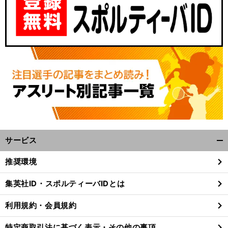
サービス
開
く/
推奨環境
閉
じ
集英社ID・スポルティーバIDとは
る
利用規約・会員規約
特定商取引法に基づく表示・その他の事項