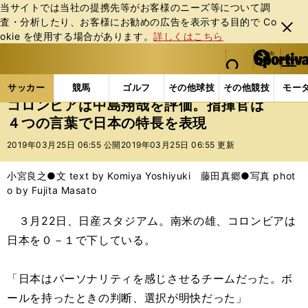
当サイトでは当社の提携先等がお客様のニーズ等について調
査・分析したり、お客様にお勧めの広告を表⽰する⽬的で Co
閉じ
okie を使⽤する場合があります。
詳しくはこちら
る
マイペ
web Sportiva (webスポルティーバ)
検索
メニュ
we
ー
サッカーの記事一覧
サッカー代表
日本代表
コ
b
ジ
サッカー
競馬
ゴルフ
その他球技
その他競技
モー
ス
コロンビアは中島翔哉を評価。指揮官は
ポ
４つの言葉で日本の特長を表現
ル
テ
2019年03月25日 06:55 公開
2019年03月25日 06:55 更新
ィ
ー
小宮良之●文 text by Komiya Yoshiyuki 藤田真郷●写真 phot
バ
o by Fujita Masato
３月22日、日産スタジアム。南米の雄、コロンビアは
日本を０－１で下している。
「日本はパーソナリティを感じさせるチームだった。ボ
ールを持ったときの判断、選択が明快だった」