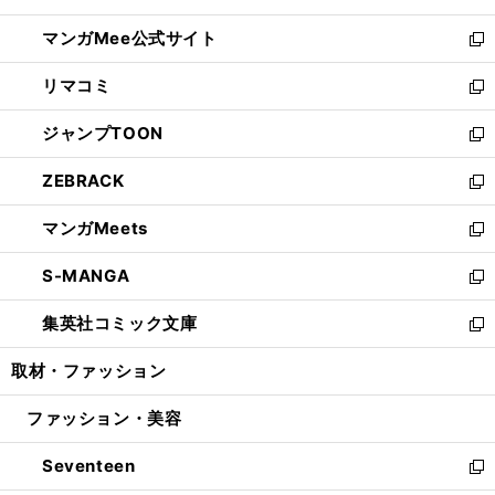
開
ン
ウ
し
マンガMee公式サイト
く
ド
ィ
い
新
ウ
ン
ウ
し
リマコミ
で
ド
ィ
い
新
開
ウ
ン
ウ
し
ジャンプTOON
く
で
ド
ィ
い
新
開
ウ
ン
ウ
し
ZEBRACK
く
で
ド
ィ
い
新
開
ウ
ン
ウ
し
マンガMeets
く
で
ド
ィ
い
新
開
ウ
ン
ウ
し
S-MANGA
く
で
ド
ィ
い
新
開
ウ
ン
ウ
し
集英社コミック文庫
く
で
ド
ィ
い
新
開
ウ
ン
ウ
し
取材・ファッション
く
で
ド
ィ
い
開
ウ
ン
ウ
ファッション・美容
く
で
ド
ィ
開
ウ
ン
Seventeen
く
で
ド
新
開
ウ
し