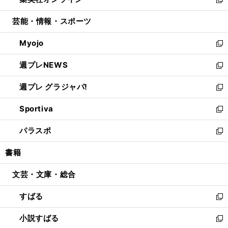
ド
ィ
い
新
開
ウ
ン
ウ
し
芸能・情報・スポーツ
く
で
ド
ィ
い
開
ウ
ン
ウ
Myojo
く
で
ド
ィ
新
開
ウ
ン
し
週プレNEWS
く
で
ド
い
新
開
ウ
ウ
し
週プレ グラジャパ!
く
で
ィ
い
新
開
ン
ウ
し
Sportiva
く
ド
ィ
い
新
ウ
ン
ウ
し
パラスポ
で
ド
ィ
い
新
開
ウ
ン
ウ
し
書籍
く
で
ド
ィ
い
開
ウ
ン
ウ
文芸・文庫・総合
く
で
ド
ィ
開
ウ
ン
すばる
く
で
ド
新
開
ウ
し
小説すばる
く
で
い
新