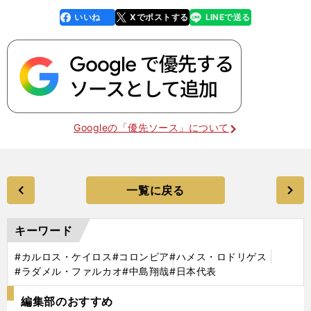
いいね
Xでポストする
LINEで送る
line
faceboo
x
k
Googleの「優先ソース」について
一覧に戻る
キーワード
#カルロス・ケイロス
#コロンビア
#ハメス・ロドリゲス
#ラダメル・ファルカオ
#中島翔哉
#日本代表
編集部のおすすめ