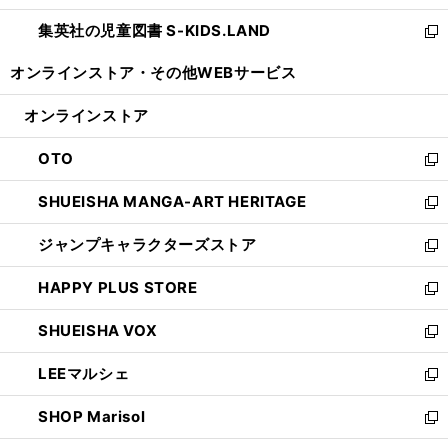
開
ウ
ン
し
集英社の児童図書 S-KIDS.LAND
く
で
ド
い
新
開
ウ
ウ
し
オンラインストア・
その他WEBサービス
く
で
ィ
い
開
ン
ウ
オンラインストア
く
ド
ィ
ウ
ン
OTO
で
ド
新
開
ウ
し
SHUEISHA MANGA-ART HERITAGE
く
で
い
新
開
ウ
し
ジャンプキャラクターズストア
く
ィ
い
新
ン
ウ
し
HAPPY PLUS STORE
ド
ィ
い
新
ウ
ン
ウ
し
SHUEISHA VOX
で
ド
ィ
い
新
開
ウ
ン
ウ
し
LEEマルシェ
く
で
ド
ィ
い
新
開
ウ
ン
ウ
し
SHOP Marisol
く
で
ド
ィ
い
新
開
ウ
ン
ウ
し