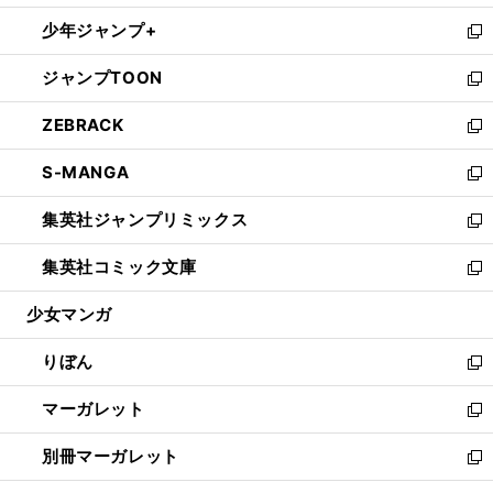
開
ウ
ン
ウ
し
少年ジャンプ+
く
で
ド
ィ
い
新
開
ウ
ン
ウ
し
ジャンプTOON
く
で
ド
ィ
い
新
開
ウ
ン
ウ
し
ZEBRACK
く
で
ド
ィ
い
新
開
ウ
ン
ウ
し
S-MANGA
く
で
ド
ィ
い
新
開
ウ
ン
ウ
し
集英社ジャンプリミックス
く
で
ド
ィ
い
新
開
ウ
ン
ウ
し
集英社コミック文庫
く
で
ド
ィ
い
新
開
ウ
ン
ウ
し
少女マンガ
く
で
ド
ィ
い
開
ウ
ン
ウ
りぼん
く
で
ド
ィ
新
開
ウ
ン
し
マーガレット
く
で
ド
い
新
開
ウ
ウ
し
別冊マーガレット
く
で
ィ
い
新
開
ン
ウ
し