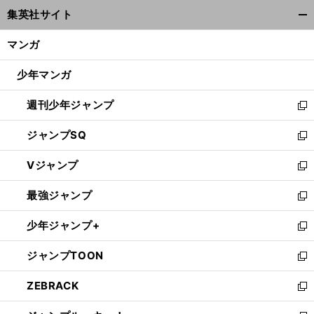
ウ
集英社サイト
ィ
開
ン
く/
マンガ
ド
閉
ウ
じ
少年マンガ
で
る
開
週刊少年ジャンプ
く
新
し
ジャンプSQ
い
新
ウ
し
Vジャンプ
ィ
い
新
ン
ウ
し
最強ジャンプ
ド
ィ
い
新
ウ
ン
ウ
し
少年ジャンプ+
で
ド
ィ
い
新
開
ウ
ン
ウ
し
ジャンプTOON
く
で
ド
ィ
い
新
開
ウ
ン
ウ
し
ZEBRACK
く
で
ド
ィ
い
新
開
ウ
ン
ウ
し