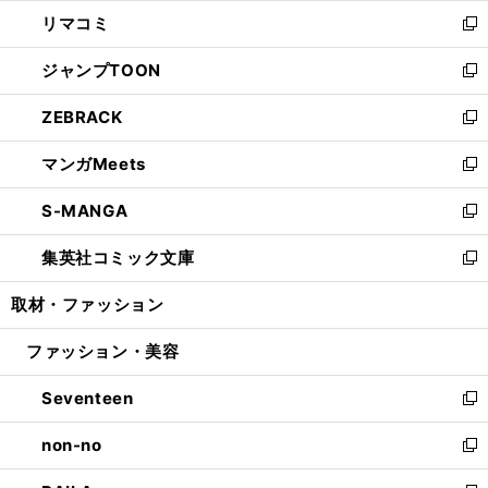
ウ
ン
ウ
し
リマコミ
で
ド
ィ
い
新
開
ウ
ン
ウ
し
ジャンプTOON
く
で
ド
ィ
い
新
開
ウ
ン
ウ
し
ZEBRACK
く
で
ド
ィ
い
新
開
ウ
ン
ウ
し
マンガMeets
く
で
ド
ィ
い
新
開
ウ
ン
ウ
し
S-MANGA
く
で
ド
ィ
い
新
開
ウ
ン
ウ
し
集英社コミック文庫
く
で
ド
ィ
い
新
開
ウ
ン
ウ
し
取材・ファッション
く
で
ド
ィ
い
開
ウ
ン
ウ
ファッション・美容
く
で
ド
ィ
開
ウ
ン
Seventeen
く
で
ド
新
開
ウ
し
non-no
く
で
い
新
開
ウ
し