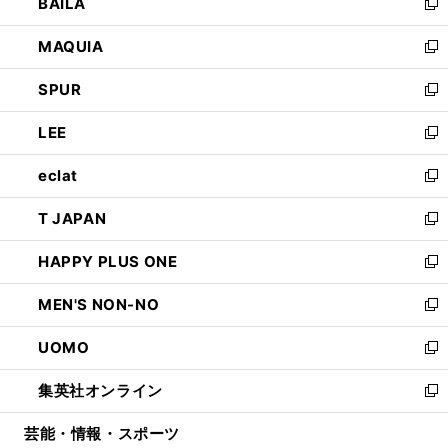
BAILA
く
ィ
い
新
ン
ウ
し
MAQUIA
ド
ィ
い
新
ウ
ン
ウ
し
SPUR
で
ド
ィ
い
新
開
ウ
ン
ウ
し
LEE
く
で
ド
ィ
い
新
開
ウ
ン
ウ
し
eclat
く
で
ド
ィ
い
新
開
ウ
ン
ウ
し
T JAPAN
く
で
ド
ィ
い
新
開
ウ
ン
ウ
し
HAPPY PLUS ONE
く
で
ド
ィ
い
新
開
ウ
ン
ウ
し
MEN'S NON-NO
く
で
ド
ィ
い
新
開
ウ
ン
ウ
し
UOMO
く
で
ド
ィ
い
新
開
ウ
ン
ウ
し
集英社オンライン
く
で
ド
ィ
い
新
開
ウ
ン
ウ
し
芸能・情報・スポーツ
く
で
ド
ィ
い