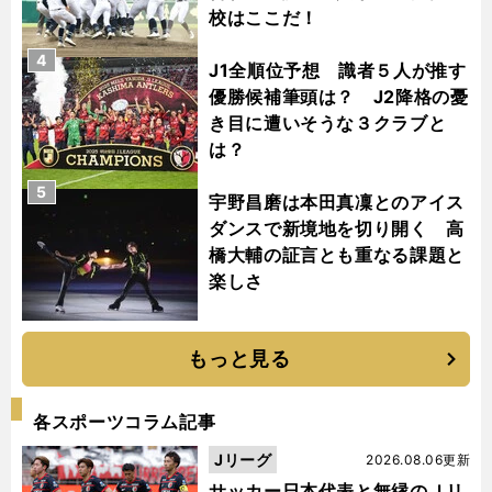
校はここだ！
4
J1全順位予想 識者５人が推す
優勝候補筆頭は？ J2降格の憂
き目に遭いそうな３クラブと
は？
5
宇野昌磨は本田真凜とのアイス
ダンスで新境地を切り開く 高
橋大輔の証言とも重なる課題と
楽しさ
もっと見る
各スポーツコラム記事
Jリーグ
2026.08.06更新
サッカー日本代表と無縁のＪリ