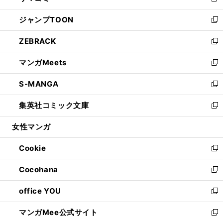
新
開
ウ
ン
ウ
し
ジャンプTOON
く
で
ド
ィ
い
新
開
ウ
ン
ウ
し
ZEBRACK
く
で
ド
ィ
い
新
開
ウ
ン
ウ
し
マンガMeets
く
で
ド
ィ
い
新
開
ウ
ン
ウ
し
S-MANGA
く
で
ド
ィ
い
新
開
ウ
ン
ウ
し
集英社コミック文庫
く
で
ド
ィ
い
新
開
ウ
ン
ウ
し
女性マンガ
く
で
ド
ィ
い
開
ウ
ン
ウ
Cookie
く
で
ド
ィ
新
開
ウ
ン
し
Cocohana
く
で
ド
い
新
開
ウ
ウ
し
office YOU
く
で
ィ
い
新
開
ン
ウ
し
マンガMee公式サイト
く
ド
ィ
い
新