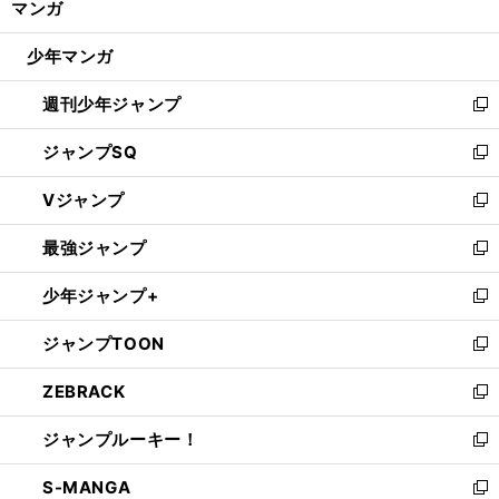
マンガ
ド
閉
ウ
じ
少年マンガ
で
る
開
週刊少年ジャンプ
く
新
し
ジャンプSQ
い
新
ウ
し
Vジャンプ
ィ
い
新
ン
ウ
し
最強ジャンプ
ド
ィ
い
新
ウ
ン
ウ
し
少年ジャンプ+
で
ド
ィ
い
新
開
ウ
ン
ウ
し
ジャンプTOON
く
で
ド
ィ
い
新
開
ウ
ン
ウ
し
ZEBRACK
く
で
ド
ィ
い
新
開
ウ
ン
ウ
し
ジャンプルーキー！
く
で
ド
ィ
い
新
開
ウ
ン
ウ
し
S-MANGA
く
で
ド
ィ
い
新