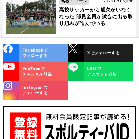
高校・ユース
2026.08.05更新
高校サッカーから補欠がいなく
なった 部員全員が試合に出る取
り組みが進んでいる
cebo
X
Facebookで
Xでフォローする
ok
フォローする
uTube
LINE
YouTubeで
LINEで
チャンネル登録
アカウント追加
stagra
Instagramで
m
フォローする