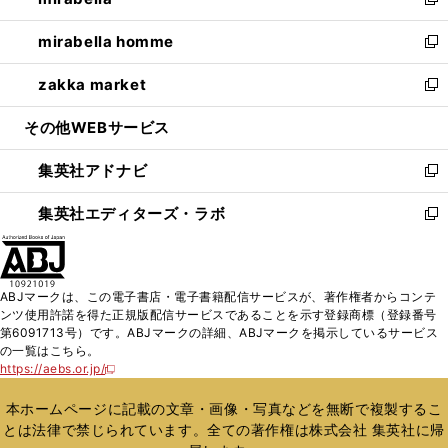
ィ
い
新
開
ウ
ン
ウ
し
mirabella homme
く
で
ド
ィ
い
新
開
ウ
ン
ウ
し
zakka market
く
で
ド
ィ
い
新
開
ウ
ン
ウ
し
その他WEBサービス
く
で
ド
ィ
い
開
ウ
ン
ウ
集英社アドナビ
く
で
ド
ィ
新
開
ウ
ン
し
集英社エディターズ・ラボ
く
で
ド
い
新
開
ウ
ウ
し
く
で
ィ
い
開
ン
ウ
ABJマークは、この電子書店・電子書籍配信サービスが、著作権者からコンテ
く
ド
ィ
ンツ使用許諾を得た正規版配信サービスであることを示す登録商標（登録番号
ウ
ン
第6091713号）です。ABJマークの詳細、ABJマークを掲示しているサービス
で
ド
の一覧はこちら。
開
ウ
https://aebs.or.jp/
新
く
で
し
い
開
本ホームページに記載の文章・画像・写真などを無断で複製するこ
ウ
く
とは法律で禁じられています。全ての著作権は株式会社 集英社に帰
ィ