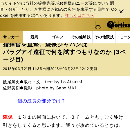
当サイトでは当社の提携先等がお客様のニーズ等について調
査・分析したり、お客様にお勧めの広告を表⽰する⽬的で Co
閉じ
okie を使⽤する場合があります。
詳しくはこちら
る
マイペ
web Sportiva (webスポルティーバ)
検索
メニュ
we
ー
サッカーの記事一覧
サッカー代表
日本代表
指
b
ジ
サッカー
競馬
ゴルフ
その他球技
その他競技
モー
ス
指揮官を直撃。森保ジャパンは
ポ
パラグアイ遠征で何を試すつもりなのか (3ペ
ル
ージ目)
テ
ィ
2018年03月21日 11:35 公開
2018年03月22日 12:12 更新
ー
バ
飯尾篤史●取材・文 text by Iio Atsushi
佐野美樹●撮影 photo by Sano Miki
―― 個の成長の部分では？
森保
１対１の局面において、３チームともすごく駆け
引きをしてくると思います。我々が攻めているときは、