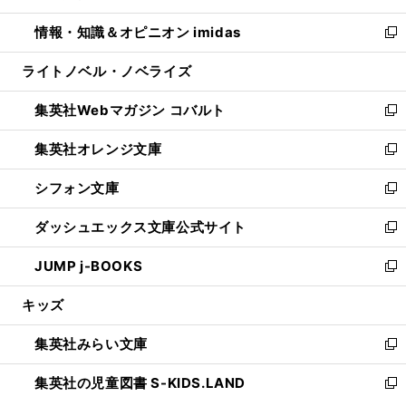
開
ウ
ン
ウ
し
情報・知識＆オピニオン imidas
く
で
ド
ィ
い
新
開
ウ
ン
ウ
し
ライトノベル・ノベライズ
く
で
ド
ィ
い
開
ウ
ン
ウ
集英社Webマガジン コバルト
く
で
ド
ィ
新
開
ウ
ン
し
集英社オレンジ文庫
く
で
ド
い
新
開
ウ
ウ
し
シフォン文庫
く
で
ィ
い
新
開
ン
ウ
し
ダッシュエックス文庫公式サイト
く
ド
ィ
い
新
ウ
ン
ウ
し
JUMP j-BOOKS
で
ド
ィ
い
新
開
ウ
ン
ウ
し
キッズ
く
で
ド
ィ
い
開
ウ
ン
ウ
集英社みらい文庫
く
で
ド
ィ
新
開
ウ
ン
し
集英社の児童図書 S-KIDS.LAND
く
で
ド
い
新
開
ウ
ウ
し