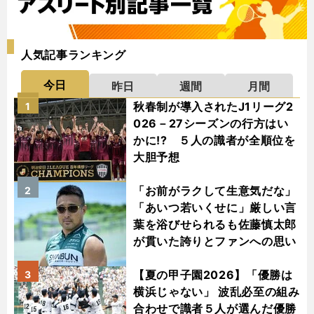
人気記事ランキング
今日
昨日
週間
月間
秋春制が導入されたJ1リーグ2
1
026－27シーズンの行方はい
かに!? ５人の識者が全順位を
大胆予想
「お前がラクして生意気だな」
2
「あいつ若いくせに」厳しい言
葉を浴びせられるも佐藤慎太郎
が貫いた誇りとファンへの思い
【夏の甲子園2026】「優勝は
3
横浜じゃない」 波乱必至の組み
合わせで識者５人が選んだ優勝