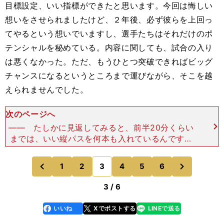
目標設定、いい指標ができたと思います。今回は悔しい
想いをさせられましたけど、２年後、必ず彼らを上回っ
てやるという想いでいますし、選手たちはそれだけのポ
テンシャルを秘めている。内容に関しても、試合の入り
は悪くなかった。ただ、もうひとつ突破できればビッグ
チャンスになるというところまで運びながら、そこを越
えられませんでした。
次のページへ
―― たしかに見返してみると、前半20分くらい
までは、いい縦パスを何本も入れているんですよ
ね。森保 そう言っていただけるとうれしいです
（笑）。あそこで縦パスを受けた選手が何かできれ
次
1
2
3
4
5
6
のページへ
のページへ
ば、試合はまったく変
前
3 / 6
いいね
Xでポストする
LINEで送る
line
faceboo
x
k