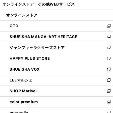
オンラインストア・
その他WEBサービス
く
で
ィ
い
開
ン
ウ
オンラインストア
く
ド
ィ
ウ
ン
OTO
で
ド
新
開
ウ
し
SHUEISHA MANGA-ART HERITAGE
く
で
い
新
開
ウ
し
ジャンプキャラクターズストア
く
ィ
い
新
ン
ウ
し
HAPPY PLUS STORE
ド
ィ
い
新
ウ
ン
ウ
し
SHUEISHA VOX
で
ド
ィ
い
新
開
ウ
ン
ウ
し
LEEマルシェ
く
で
ド
ィ
い
新
開
ウ
ン
ウ
し
SHOP Marisol
く
で
ド
ィ
い
新
開
ウ
ン
ウ
し
eclat premium
く
で
ド
ィ
い
新
開
ウ
ン
ウ
し
mirabella
く
で
ド