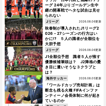
ーグ 24年ぶりゴールデン生中
継の開幕戦でヘタな試合は見せ
られない
Jリーグ
2026.08.06更新
秋春制が導入されたJ1リーグ2
026－27シーズンの行方はい
かに!? ５人の識者が全順位を
大胆予想
Jリーグ
2026.08.06更新
J1全順位予想 識者５人が推す
優勝候補筆頭は？ J2降格の憂
き目に遭いそうな３クラブと
は？
海外サッカー
2026.08.05更新
「ワールドカップ売却計画」は
断念も残る火種 FIFAインファ
ンティーノ会長体制に何が起き
ているのか