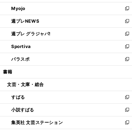
開
ウ
ン
ウ
Myojo
く
で
ド
ィ
新
開
ウ
ン
し
週プレNEWS
く
で
ド
い
新
開
ウ
ウ
し
週プレ グラジャパ!
く
で
ィ
い
新
開
ン
ウ
し
Sportiva
く
ド
ィ
い
新
ウ
ン
ウ
し
パラスポ
で
ド
ィ
い
新
開
ウ
ン
ウ
し
書籍
く
で
ド
ィ
い
開
ウ
ン
ウ
文芸・文庫・総合
く
で
ド
ィ
開
ウ
ン
すばる
く
で
ド
新
開
ウ
し
小説すばる
く
で
い
新
開
ウ
し
集英社 文芸ステーション
く
ィ
い
新
ン
ウ
し