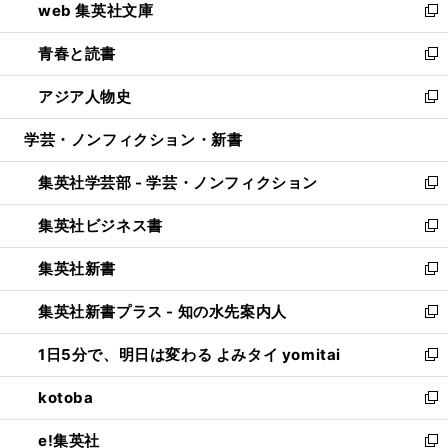
web 集英社文庫
ド
ィ
い
新
ウ
ン
ウ
し
青春と読書
で
ド
ィ
い
新
開
ウ
ン
ウ
し
アジア人物史
く
で
ド
ィ
い
新
開
ウ
ン
ウ
し
学芸・ノンフィクション・新書
く
で
ド
ィ
い
開
ウ
ン
ウ
集英社学芸部 - 学芸・ノンフィクション
く
で
ド
ィ
新
開
ウ
ン
し
集英社ビジネス書
く
で
ド
い
新
開
ウ
ウ
し
集英社新書
く
で
ィ
い
新
開
ン
ウ
し
集英社新書プラス - 知の水先案内人
く
ド
ィ
い
新
ウ
ン
ウ
し
1日5分で、明日は変わる よみタイ yomitai
で
ド
ィ
い
新
開
ウ
ン
ウ
し
kotoba
く
で
ド
ィ
い
新
開
ウ
ン
ウ
し
e!集英社
く
で
ド
ィ
い
新