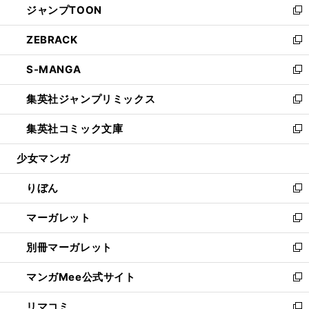
ジャンプTOON
く
で
ド
ィ
い
新
開
ウ
ン
ウ
し
ZEBRACK
く
で
ド
ィ
い
新
開
ウ
ン
ウ
し
S-MANGA
く
で
ド
ィ
い
新
開
ウ
ン
ウ
し
集英社ジャンプリミックス
く
で
ド
ィ
い
新
開
ウ
ン
ウ
し
集英社コミック文庫
く
で
ド
ィ
い
新
開
ウ
ン
ウ
し
少女マンガ
く
で
ド
ィ
い
開
ウ
ン
ウ
りぼん
く
で
ド
ィ
新
開
ウ
ン
し
マーガレット
く
で
ド
い
新
開
ウ
ウ
し
別冊マーガレット
く
で
ィ
い
新
開
ン
ウ
し
マンガMee公式サイト
く
ド
ィ
い
新
ウ
ン
ウ
し
リマコミ
で
ド
ィ
い