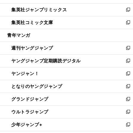
開
ウ
ン
ウ
し
集英社ジャンプリミックス
く
で
ド
ィ
い
新
開
ウ
ン
ウ
し
集英社コミック文庫
く
で
ド
ィ
い
新
開
ウ
ン
ウ
し
青年マンガ
く
で
ド
ィ
い
開
ウ
ン
ウ
週刊ヤングジャンプ
く
で
ド
ィ
新
開
ウ
ン
し
ヤングジャンプ定期購読デジタル
く
で
ド
い
新
開
ウ
ウ
し
ヤンジャン！
く
で
ィ
い
新
開
ン
ウ
し
となりのヤングジャンプ
く
ド
ィ
い
新
ウ
ン
ウ
し
グランドジャンプ
で
ド
ィ
い
新
開
ウ
ン
ウ
し
ウルトラジャンプ
く
で
ド
ィ
い
新
開
ウ
ン
ウ
し
少年ジャンプ+
く
で
ド
ィ
い
新
開
ウ
ン
ウ
し