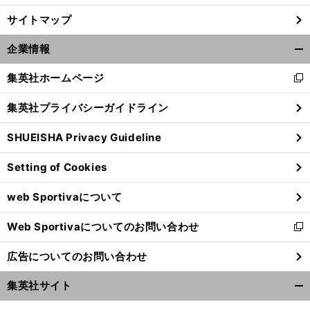
サイトマップ
前
へ
企業情報
開
く/
集英社ホームページ
新
閉
し
じ
集英社プライバシーガイドライン
い
る
ウ
SHUEISHA Privacy Guideline
ィ
ン
Setting of Cookies
ド
ウ
web Sportivaについて
で
開
Web Sportivaについてのお問い合わせ
く
新
し
広告についてのお問い合わせ
い
ウ
集英社サイト
ィ
開
ン
く/