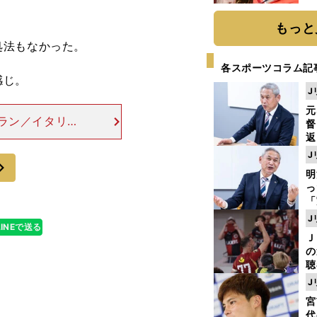
もっと
処法もなかった。
各スポーツコラム記
感じ。
J
元
ラン／イタリ
督
で取り上げなき
返
も
。選手が優勝し
J
次
が
明
然
し
「
ェ
J
LINEで送る
ま
Ｊ
ジ
の
則
聴
る
J
い
宮
代