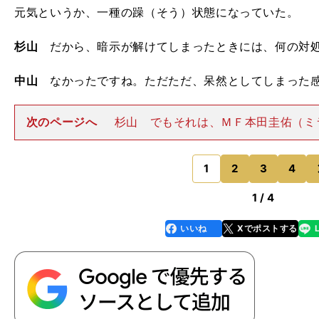
元気というか、一種の躁（そう）状態になっていた。
杉山
だから、暗示が解けてしまったときには、何の対
中山
なかったですね。ただただ、呆然としてしまった
次のページへ
杉山 でもそれは、ＭＦ本田圭佑（ミ
ア）が「Ｗ杯で優勝する」と言っても、メディアが本気
ゃ、大した問題にもならなかったと思うよ。中山 そう
たいって言うのは勝手。最
1
2
3
4
のページへ
1 / 4
いいね
Xでポストする
line
faceboo
x
k