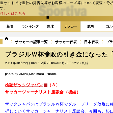
当サイトでは当社の提携先等がお客様のニーズ等について調査・分析し
web Sportiva (webスポルティーバ)
す。
詳しくはこちら
新着
ランキング
野球
サッカー
競馬
ゴル
we
サッカーの記事一覧
サッカー代表
日本代表
ブ
b
ス
ブラジルＷ杯惨敗の引き金になった
ポ
ル
2014年08月22日 06:15 公開
2018年03月29日 12:23 更新
テ
ィ
photo by JMPA,Kishimoto Tsutomu
ー
バ
検証ザックジャパン
（３）
サッカージャーナリスト座談会（後編）
ザックジャパンはブラジルＷ杯でグループリーグ敗退に
析していくサッカージャーナリスト座談会。今回も、杉