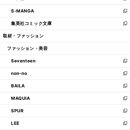
開
ウ
ン
ウ
し
S-MANGA
く
で
ド
ィ
い
新
開
ウ
ン
ウ
し
集英社コミック文庫
く
で
ド
ィ
い
新
開
ウ
ン
ウ
し
取材・ファッション
く
で
ド
ィ
い
開
ウ
ン
ウ
ファッション・美容
く
で
ド
ィ
開
ウ
ン
Seventeen
く
で
ド
新
開
ウ
し
non-no
く
で
い
新
開
ウ
し
BAILA
く
ィ
い
新
ン
ウ
し
MAQUIA
ド
ィ
い
新
ウ
ン
ウ
し
SPUR
で
ド
ィ
い
新
開
ウ
ン
ウ
し
LEE
く
で
ド
ィ
い
新
開
ウ
ン