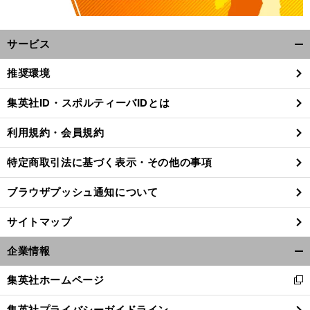
サービス
開
く/
推奨環境
閉
じ
集英社ID・スポルティーバIDとは
る
利用規約・会員規約
特定商取引法に基づく表示・その他の事項
ブラウザプッシュ通知について
サイトマップ
企業情報
開
く/
前
集英社ホームページ
新
閉
へ
し
じ
集英社プライバシーガイドライン