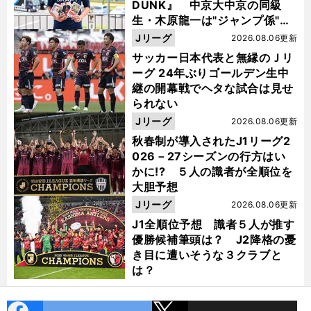
DUNK』 中京大中京の同級
生・木原龍一は"ジャンプ係"だ
った
Jリーグ
2026.08.06更新
サッカー日本代表と無縁のＪリ
ーグ 24年ぶりゴールデン生中
継の開幕戦でヘタな試合は見せ
られない
Jリーグ
2026.08.06更新
秋春制が導入されたJ1リーグ2
026－27シーズンの行方はい
かに!? ５人の識者が全順位を
大胆予想
Jリーグ
2026.08.06更新
J1全順位予想 識者５人が推す
優勝候補筆頭は？ J2降格の憂
き目に遭いそうな３クラブと
は？
cebo
X