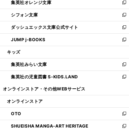
集英社オレンジ文庫
く
で
ド
い
新
開
ウ
ウ
し
シフォン文庫
く
で
ィ
い
新
開
ン
ウ
し
ダッシュエックス文庫公式サイト
く
ド
ィ
い
新
ウ
ン
ウ
し
JUMP j-BOOKS
で
ド
ィ
い
新
開
ウ
ン
ウ
し
キッズ
く
で
ド
ィ
い
開
ウ
ン
ウ
集英社みらい文庫
く
で
ド
ィ
新
開
ウ
ン
し
集英社の児童図書 S-KIDS.LAND
く
で
ド
い
新
開
ウ
ウ
し
オンラインストア・
その他WEBサービス
く
で
ィ
い
開
ン
ウ
オンラインストア
く
ド
ィ
ウ
ン
OTO
で
ド
新
開
ウ
し
SHUEISHA MANGA-ART HERITAGE
く
で
い
新