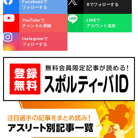
Facebookで
Xでフォローする
ok
フォローする
uTube
LINE
YouTubeで
LINEで
チャンネル登録
アカウント追加
stagra
Instagramで
m
フォローする