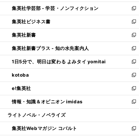
開
ウ
ン
ウ
集英社学芸部 - 学芸・ノンフィクション
く
で
ド
ィ
新
開
ウ
ン
し
集英社ビジネス書
く
で
ド
い
新
開
ウ
ウ
し
集英社新書
く
で
ィ
い
新
開
ン
ウ
し
集英社新書プラス - 知の水先案内人
く
ド
ィ
い
新
ウ
ン
ウ
し
1日5分で、明日は変わる よみタイ yomitai
で
ド
ィ
い
新
開
ウ
ン
ウ
し
kotoba
く
で
ド
ィ
い
新
開
ウ
ン
ウ
し
e!集英社
く
で
ド
ィ
い
新
開
ウ
ン
ウ
し
情報・知識＆オピニオン imidas
く
で
ド
ィ
い
新
開
ウ
ン
ウ
し
ライトノベル・ノベライズ
く
で
ド
ィ
い
開
ウ
ン
ウ
集英社Webマガジン コバルト
く
で
ド
ィ
新
開
ウ
ン
し