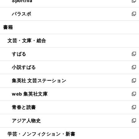
Sportiva
く
ド
ィ
い
新
ウ
ン
ウ
し
パラスポ
で
ド
ィ
い
新
開
ウ
ン
ウ
し
書籍
く
で
ド
ィ
い
開
ウ
ン
ウ
文芸・文庫・総合
く
で
ド
ィ
開
ウ
ン
すばる
く
で
ド
新
開
ウ
し
小説すばる
く
で
い
新
開
ウ
し
集英社 文芸ステーション
く
ィ
い
新
ン
ウ
し
web 集英社文庫
ド
ィ
い
新
ウ
ン
ウ
し
青春と読書
で
ド
ィ
い
新
開
ウ
ン
ウ
し
アジア人物史
く
で
ド
ィ
い
新
開
ウ
ン
ウ
し
学芸・ノンフィクション・新書
く
で
ド
ィ
い