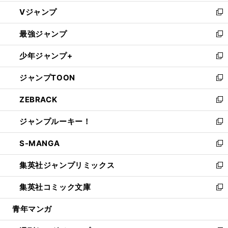
ウ
し
Vジャンプ
ィ
い
新
ン
ウ
し
最強ジャンプ
ド
ィ
い
新
ウ
ン
ウ
し
少年ジャンプ+
で
ド
ィ
い
新
開
ウ
ン
ウ
し
ジャンプTOON
く
で
ド
ィ
い
新
開
ウ
ン
ウ
し
ZEBRACK
く
で
ド
ィ
い
新
開
ウ
ン
ウ
し
ジャンプルーキー！
く
で
ド
ィ
い
新
開
ウ
ン
ウ
し
S-MANGA
く
で
ド
ィ
い
新
開
ウ
ン
ウ
し
集英社ジャンプリミックス
く
で
ド
ィ
い
新
開
ウ
ン
ウ
し
集英社コミック文庫
く
で
ド
ィ
い
新
開
ウ
ン
ウ
し
青年マンガ
く
で
ド
ィ
い
開
ウ
ン
ウ