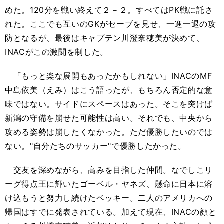
めた。120分を戦い終えて２－２。すべてはPK戦に託さ
れた。ここでも互いのGKがセーブを見せ、一進一退の攻
防となるが、最後はキャプテン川澄奈穂美が決めて、
INACがこの激闘を制した。
「もっと楽な展開もあったかもしれない」INACのMF
中島依美（えみ）はこう語ったが、もちろん否定的な意
味ではない。サイドにスペースはあった。そこを突けば
新潟の守備を崩せた可能性は高い。それでも、中央から
攻める姿勢は崩したくなかった。ただ優勝したいのでは
ない。"自分たちのサッカー"で優勝したかった。
交友を深めながら、高みを目指した仲間。なでしこリ
ーグ得点王に輝いたゴーベル・ヤネズ、懸命に日本に溶
け込もうと努力し続けたベッキー。二人のアメリカへの
帰国はすでに発表されている。加えて現在、INACの顔と