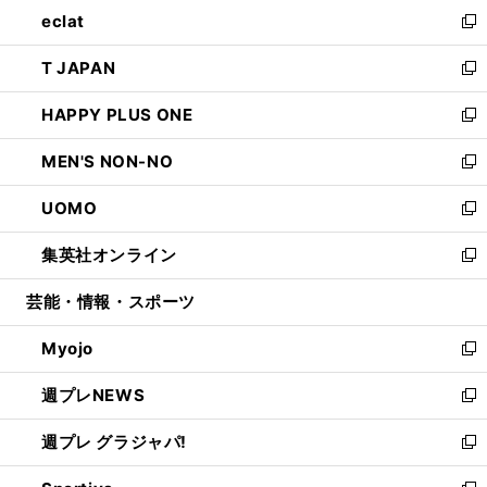
ウ
し
eclat
く
で
ド
ィ
い
新
開
ウ
ン
ウ
し
T JAPAN
く
で
ド
ィ
い
新
開
ウ
ン
ウ
し
HAPPY PLUS ONE
く
で
ド
ィ
い
新
開
ウ
ン
ウ
し
MEN'S NON-NO
く
で
ド
ィ
い
新
開
ウ
ン
ウ
し
UOMO
く
で
ド
ィ
い
新
開
ウ
ン
ウ
し
集英社オンライン
く
で
ド
ィ
い
新
開
ウ
ン
ウ
し
芸能・情報・スポーツ
く
で
ド
ィ
い
開
ウ
ン
ウ
Myojo
く
で
ド
ィ
新
開
ウ
ン
し
週プレNEWS
く
で
ド
い
新
開
ウ
ウ
し
週プレ グラジャパ!
く
で
ィ
い
新
開
ン
ウ
し