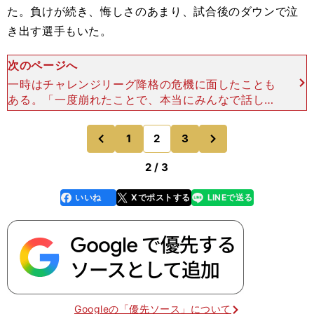
た。負けが続き、悔しさのあまり、試合後のダウンで泣
き出す選手もいた。
次のページへ
一時はチャレンジリーグ降格の危機に面したことも
ある。「一度崩れたことで、本当にみんなで話し合
った。あれを乗り切れたことが大きい」（山崎）と
メンタル面での成長が皇后杯決勝という大舞台での
次
1
2
3
のページへ
のページへ
善戦につながった
前
2 / 3
いいね
Xでポストする
LINEで送る
line
faceboo
x
k
Googleの「優先ソース」について