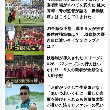
園初出場がすべてを変えた 健大
高崎・青栁監督が語る「機動破
壊」はこうして生まれた
J1全順位予想 識者５人が推す
2
優勝候補筆頭は？ J2降格の憂
き目に遭いそうな３クラブと
は？
秋春制が導入されたJ1リーグ2
3
026－27シーズンの行方はい
かに!? ５人の識者が全順位を
大胆予想
4
「お前がラクして生意気だな」
「あいつ若いくせに」厳しい言
葉を浴びせられるも佐藤慎太郎
が貫いた誇りとファンへの思い