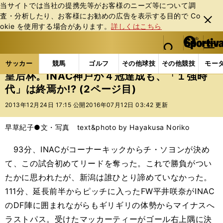
当サイトでは当社の提携先等がお客様のニーズ等について調
査・分析したり、お客様にお勧めの広告を表⽰する⽬的で Co
閉じ
okie を使⽤する場合があります。
詳しくはこちら
る
マイペ
web Sportiva (webスポルティーバ)
検索
メニュ
we
ー
サッカーの記事一覧
サッカー代表
なでしこジャパ
b
ジ
サッカー
競馬
ゴルフ
その他球技
その他競技
モー
ス
皇后杯。INAC神戸が４冠達成も、「１強時
ポ
代」は終焉か!? (2ページ目)
ル
テ
2013年12月24日 17:15 公開
2016年07月12日 03:42 更新
ィ
ー
早草紀子●文・写真 text&photo by Hayakusa Noriko
バ
93分、INACがコーナーキックからチ・ソヨンが決め
て、この試合初めてリードを奪った。これで勝負がつい
たかに思われたが、新潟は誰ひとり諦めていなかった。
111分、延長前半からピッチに入ったFW平井咲奈がINAC
のDF陣に囲まれながらもギリギリの体勢からマイナスへ
ラストパス。受けたマッカーティーがゴール右上隅に決