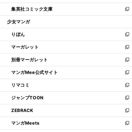
開
ウ
ン
ウ
し
集英社コミック文庫
く
で
ド
ィ
い
新
開
ウ
ン
ウ
し
少女マンガ
く
で
ド
ィ
い
開
ウ
ン
ウ
りぼん
く
で
ド
ィ
新
開
ウ
ン
し
マーガレット
く
で
ド
い
新
開
ウ
ウ
し
別冊マーガレット
く
で
ィ
い
新
開
ン
ウ
し
マンガMee公式サイト
く
ド
ィ
い
新
ウ
ン
ウ
し
リマコミ
で
ド
ィ
い
新
開
ウ
ン
ウ
し
ジャンプTOON
く
で
ド
ィ
い
新
開
ウ
ン
ウ
し
ZEBRACK
く
で
ド
ィ
い
新
開
ウ
ン
ウ
し
マンガMeets
く
で
ド
ィ
い
新
開
ウ
ン
ウ
し