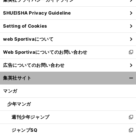
い
る
ウ
SHUEISHA Privacy Guideline
ィ
ン
Setting of Cookies
ド
ウ
web Sportivaについて
で
開
Web Sportivaについてのお問い合わせ
く
新
し
広告についてのお問い合わせ
い
ウ
集英社サイト
ィ
開
ン
く/
マンガ
ド
閉
ウ
じ
少年マンガ
で
る
開
週刊少年ジャンプ
く
新
し
ジャンプSQ
い
新