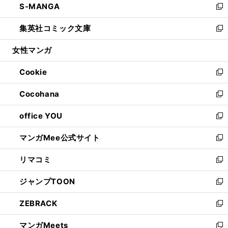
S-MANGA
く
で
ド
ィ
い
新
開
ウ
ン
ウ
し
集英社コミック文庫
く
で
ド
ィ
い
新
開
ウ
ン
ウ
し
女性マンガ
く
で
ド
ィ
い
開
ウ
ン
ウ
Cookie
く
で
ド
ィ
新
開
ウ
ン
し
Cocohana
く
で
ド
い
新
開
ウ
ウ
し
office YOU
く
で
ィ
い
新
開
ン
ウ
し
マンガMee公式サイト
く
ド
ィ
い
新
ウ
ン
ウ
し
リマコミ
で
ド
ィ
い
新
開
ウ
ン
ウ
し
ジャンプTOON
く
で
ド
ィ
い
新
開
ウ
ン
ウ
し
ZEBRACK
く
で
ド
ィ
い
新
開
ウ
ン
ウ
し
マンガMeets
く
で
ド
ィ
い
新