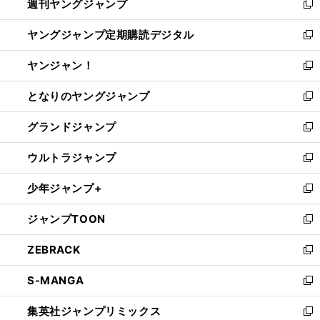
週刊ヤングジャンプ
く
で
ド
ィ
新
開
ウ
ン
し
ヤングジャンプ定期購読デジタル
く
で
ド
い
新
開
ウ
ウ
し
ヤンジャン！
く
で
ィ
い
新
開
ン
ウ
し
となりのヤングジャンプ
く
ド
ィ
い
新
ウ
ン
ウ
し
グランドジャンプ
で
ド
ィ
い
新
開
ウ
ン
ウ
し
ウルトラジャンプ
く
で
ド
ィ
い
新
開
ウ
ン
ウ
し
少年ジャンプ+
く
で
ド
ィ
い
新
開
ウ
ン
ウ
し
ジャンプTOON
く
で
ド
ィ
い
新
開
ウ
ン
ウ
し
ZEBRACK
く
で
ド
ィ
い
新
開
ウ
ン
ウ
し
S-MANGA
く
で
ド
ィ
い
新
開
ウ
ン
ウ
し
集英社ジャンプリミックス
く
で
ド
ィ
い
新