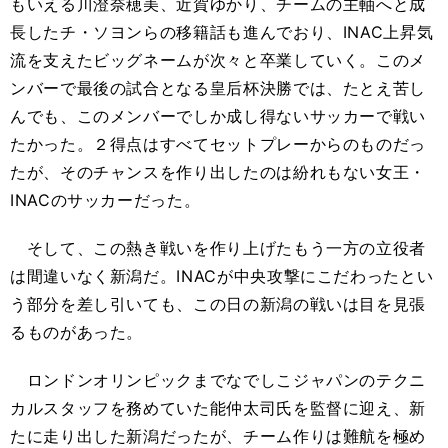
もいえる川澄奈穂美、近賀ゆかり、チームの主軸へと成
長したチ・ソヨンらの移籍話も進んでおり、INAC上昇気
流を支えたビッグネームが次々と卒業していく。このメ
ンバーで最後の試合となる皇后杯決勝では、たとえ苦し
んでも、このメンバーでしか成し得ないサッカーで戦い
たかった。２得点はすべてセットプレーからのものだっ
たが、そのチャンスを作り出したのは紛れもない女王・
INACのサッカーだった。
そして、この熱き戦いを作り上げたもう一方の立役者
は間違いなく新潟だ。INACが中央攻撃にこだわったとい
う部分を差し引いても、この日の新潟の戦いは目を見張
るものがあった。
ロンドンオリンピックまでなでしこジャパンのテクニ
カルスタッフを務めていた能仲太司氏を監督に迎え、新
たに走り出した新潟だったが、チーム作りは難航を極め