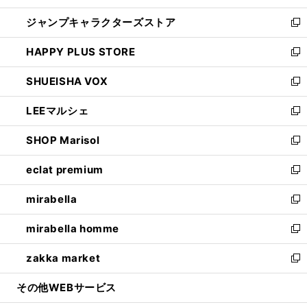
開
ウ
し
ジャンプキャラクターズストア
く
ィ
い
新
ン
ウ
し
HAPPY PLUS STORE
ド
ィ
い
新
ウ
ン
ウ
し
SHUEISHA VOX
で
ド
ィ
い
新
開
ウ
ン
ウ
し
LEEマルシェ
く
で
ド
ィ
い
新
開
ウ
ン
ウ
し
SHOP Marisol
く
で
ド
ィ
い
新
開
ウ
ン
ウ
し
eclat premium
く
で
ド
ィ
い
新
開
ウ
ン
ウ
し
mirabella
く
で
ド
ィ
い
新
開
ウ
ン
ウ
し
mirabella homme
く
で
ド
ィ
い
新
開
ウ
ン
ウ
し
zakka market
く
で
ド
ィ
い
新
開
ウ
ン
ウ
し
その他WEBサービス
く
で
ド
ィ
い
開
ウ
ン
ウ