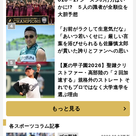
かに!? ５人の識者が全順位を
大胆予想
4
「お前がラクして生意気だな」
「あいつ若いくせに」厳しい言
葉を浴びせられるも佐藤慎太郎
が貫いた誇りとファンへの思い
5
【夏の甲子園2026】聖隷クリ
ストファー・高部陸の「２回加
速する」規格外のストレート そ
れでもプロではなく大学進学を
選ぶ理由
もっと見る
各スポーツコラム記事