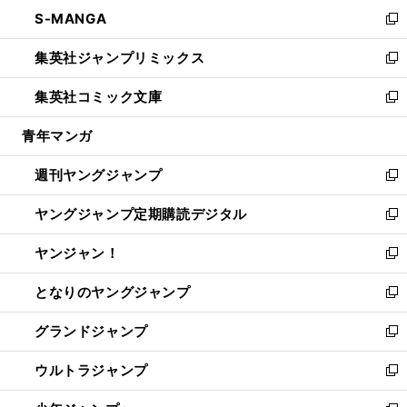
ン
ウ
し
S-MANGA
く
で
ド
ィ
い
新
開
ウ
ン
ウ
し
集英社ジャンプリミックス
く
で
ド
ィ
い
新
開
ウ
ン
ウ
し
集英社コミック文庫
く
で
ド
ィ
い
新
開
ウ
ン
ウ
し
青年マンガ
く
で
ド
ィ
い
開
ウ
ン
ウ
週刊ヤングジャンプ
く
で
ド
ィ
新
開
ウ
ン
し
ヤングジャンプ定期購読デジタル
く
で
ド
い
新
開
ウ
ウ
し
ヤンジャン！
く
で
ィ
い
新
開
ン
ウ
し
となりのヤングジャンプ
く
ド
ィ
い
新
ウ
ン
ウ
し
グランドジャンプ
で
ド
ィ
い
新
開
ウ
ン
ウ
し
ウルトラジャンプ
く
で
ド
ィ
い
新
開
ウ
ン
ウ
し