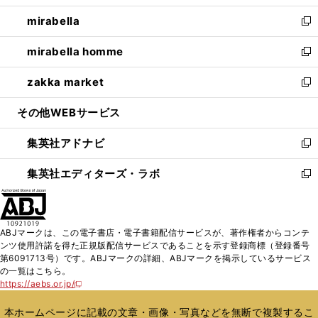
開
ウ
ン
ウ
し
mirabella
く
で
ド
ィ
い
新
開
ウ
ン
ウ
し
mirabella homme
く
で
ド
ィ
い
新
開
ウ
ン
ウ
し
zakka market
く
で
ド
ィ
い
新
開
ウ
ン
ウ
し
その他WEBサービス
く
で
ド
ィ
い
開
ウ
ン
ウ
集英社アドナビ
く
で
ド
ィ
新
開
ウ
ン
し
集英社エディターズ・ラボ
く
で
ド
い
新
開
ウ
ウ
し
く
で
ィ
い
開
ン
ウ
ABJマークは、この電子書店・電子書籍配信サービスが、著作権者からコンテ
く
ド
ィ
ンツ使用許諾を得た正規版配信サービスであることを示す登録商標（登録番号
ウ
ン
第6091713号）です。ABJマークの詳細、ABJマークを掲示しているサービス
で
ド
の一覧はこちら。
開
ウ
https://aebs.or.jp/
新
く
で
し
い
開
本ホームページに記載の文章・画像・写真などを無断で複製するこ