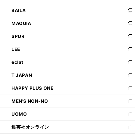
開
ウ
し
BAILA
く
ィ
い
新
ン
ウ
し
MAQUIA
ド
ィ
い
新
ウ
ン
ウ
し
SPUR
で
ド
ィ
い
新
開
ウ
ン
ウ
し
LEE
く
で
ド
ィ
い
新
開
ウ
ン
ウ
し
eclat
く
で
ド
ィ
い
新
開
ウ
ン
ウ
し
T JAPAN
く
で
ド
ィ
い
新
開
ウ
ン
ウ
し
HAPPY PLUS ONE
く
で
ド
ィ
い
新
開
ウ
ン
ウ
し
MEN'S NON-NO
く
で
ド
ィ
い
新
開
ウ
ン
ウ
し
UOMO
く
で
ド
ィ
い
新
開
ウ
ン
ウ
し
集英社オンライン
く
で
ド
ィ
い
新
開
ウ
ン
ウ
し