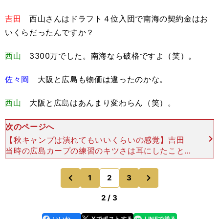
吉田
西山さんはドラフト４位入団で南海の契約金はお
いくらだったんですか？
西山
3300万でした。南海なら破格ですよ（笑）。
佐々岡
大阪と広島も物価は違ったのかな。
西山
大阪と広島はあんまり変わらん（笑）。
次のページへ
【秋キャンプは潰れてもいいくらいの感覚】吉田
当時の広島カープの練習のキツさは耳にしたことが
ありますが、振り返ってみていかがですか？西山
ササが入ってきた最初のキャンプは、すごくキツか
次
1
2
3
のページへ
のページへ
った。鬼軍曹
前
2 / 3
いいね
Xでポストする
LINEで送る
line
faceboo
x