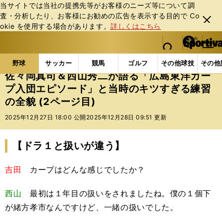
当サイトでは当社の提携先等がお客様のニーズ等について調
査・分析したり、お客様にお勧めの広告を表⽰する⽬的で Co
閉じ
okie を使⽤する場合があります。
詳しくはこちら
る
マイペ
web Sportiva (webスポルティーバ)
検索
メニュ
we
ー
野球の記事一覧
プロ野球
佐々岡真司＆西山秀二が
b
ジ
野球
サッカー
競馬
ゴルフ
その他球技
その他
ス
佐々岡真司＆西山秀二が語る「広島東洋カー
ポ
プ入団エピソード」と当時のキツすぎる練習
ル
の全貌 (2ページ目)
テ
ィ
2025年12月27日 18:00 公開
2025年12月28日 09:51 更新
ー
バ
【ドラ１と扱いが違う】
吉田
カープはどんな感じでしたか？
西山
最初は１年目の扱いをされましたね。僕の１個下
が緒方孝市なんですけど、一緒の扱いでした。