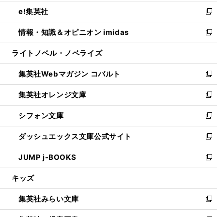
開
ウ
ン
ウ
し
e!集英社
く
で
ド
ィ
い
新
開
ウ
ン
ウ
し
情報・知識＆オピニオン imidas
く
で
ド
ィ
い
新
開
ウ
ン
ウ
し
ライトノベル・ノベライズ
く
で
ド
ィ
い
開
ウ
ン
ウ
集英社Webマガジン コバルト
く
で
ド
ィ
新
開
ウ
ン
し
集英社オレンジ文庫
く
で
ド
い
新
開
ウ
ウ
し
シフォン文庫
く
で
ィ
い
新
開
ン
ウ
し
ダッシュエックス文庫公式サイト
く
ド
ィ
い
新
ウ
ン
ウ
し
JUMP j-BOOKS
で
ド
ィ
い
新
開
ウ
ン
ウ
し
キッズ
く
で
ド
ィ
い
開
ウ
ン
ウ
集英社みらい文庫
く
で
ド
ィ
新
開
ウ
ン
し