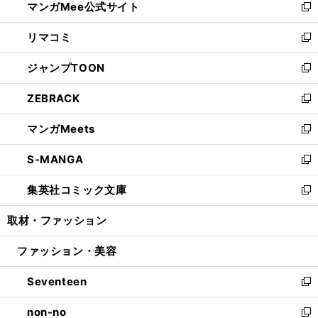
マンガMee公式サイト
く
ド
ィ
い
新
ウ
ン
ウ
し
リマコミ
で
ド
ィ
い
新
開
ウ
ン
ウ
し
ジャンプTOON
く
で
ド
ィ
い
新
開
ウ
ン
ウ
し
ZEBRACK
く
で
ド
ィ
い
新
開
ウ
ン
ウ
し
マンガMeets
く
で
ド
ィ
い
新
開
ウ
ン
ウ
し
S-MANGA
く
で
ド
ィ
い
新
開
ウ
ン
ウ
し
集英社コミック文庫
く
で
ド
ィ
い
新
開
ウ
ン
ウ
し
取材・ファッション
く
で
ド
ィ
い
開
ウ
ン
ウ
ファッション・美容
く
で
ド
ィ
開
ウ
ン
Seventeen
く
で
ド
新
開
ウ
し
non-no
く
で
い
新