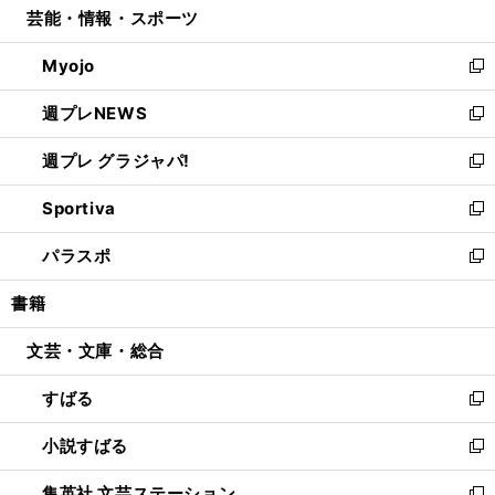
芸能・情報・スポーツ
く
で
ド
ィ
い
開
ウ
ン
ウ
Myojo
く
で
ド
ィ
新
開
ウ
ン
し
週プレNEWS
く
で
ド
い
新
開
ウ
ウ
し
週プレ グラジャパ!
く
で
ィ
い
新
開
ン
ウ
し
Sportiva
く
ド
ィ
い
新
ウ
ン
ウ
し
パラスポ
で
ド
ィ
い
新
開
ウ
ン
ウ
し
書籍
く
で
ド
ィ
い
開
ウ
ン
ウ
文芸・文庫・総合
く
で
ド
ィ
開
ウ
ン
すばる
く
で
ド
新
開
ウ
し
小説すばる
く
で
い
新
開
ウ
し
集英社 文芸ステーション
く