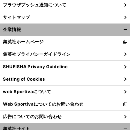
ブラウザプッシュ通知について
サイトマップ
企業情報
開
く/
集英社ホームページ
新
閉
し
じ
集英社プライバシーガイドライン
い
る
ウ
SHUEISHA Privacy Guideline
ィ
ン
Setting of Cookies
ド
ウ
web Sportivaについて
で
開
Web Sportivaについてのお問い合わせ
く
新
し
広告についてのお問い合わせ
い
ウ
集英社サイト
ィ