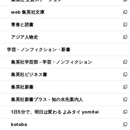
ィ
い
新
ン
ウ
し
web 集英社文庫
ド
ィ
い
新
ウ
ン
ウ
し
青春と読書
で
ド
ィ
い
新
開
ウ
ン
ウ
し
アジア人物史
く
で
ド
ィ
い
新
開
ウ
ン
ウ
し
学芸・ノンフィクション・新書
く
で
ド
ィ
い
開
ウ
ン
ウ
集英社学芸部 - 学芸・ノンフィクション
く
で
ド
ィ
新
開
ウ
ン
し
集英社ビジネス書
く
で
ド
い
新
開
ウ
ウ
し
集英社新書
く
で
ィ
い
新
開
ン
ウ
し
集英社新書プラス - 知の水先案内人
く
ド
ィ
い
新
ウ
ン
ウ
し
1日5分で、明日は変わる よみタイ yomitai
で
ド
ィ
い
新
開
ウ
ン
ウ
し
kotoba
く
で
ド
ィ
い
新