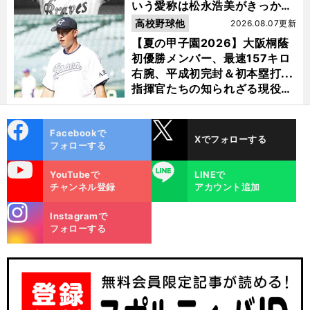
いう愛称は松永浩美がきっか
け？
高校野球他
2026.08.07更新
【夏の甲子園2026】大阪桐蔭
初優勝メンバー、最速157キロ
右腕、平成初完封＆初本塁打...
指揮官たちの知られざる現役時
代
cebo
X
Facebookで
Xでフォローする
ok
フォローする
uTube
LINE
YouTubeで
LINEで
チャンネル登録
アカウント追加
stagra
Instagramで
m
フォローする