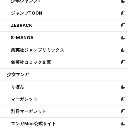
少年ジャンプ+
く
で
ド
ィ
い
新
開
ウ
ン
ウ
し
ジャンプTOON
く
で
ド
ィ
い
新
開
ウ
ン
ウ
し
ZEBRACK
く
で
ド
ィ
い
新
開
ウ
ン
ウ
し
S-MANGA
く
で
ド
ィ
い
新
開
ウ
ン
ウ
し
集英社ジャンプリミックス
く
で
ド
ィ
い
新
開
ウ
ン
ウ
し
集英社コミック文庫
く
で
ド
ィ
い
新
開
ウ
ン
ウ
し
少女マンガ
く
で
ド
ィ
い
開
ウ
ン
ウ
りぼん
く
で
ド
ィ
新
開
ウ
ン
し
マーガレット
く
で
ド
い
新
開
ウ
ウ
し
別冊マーガレット
く
で
ィ
い
新
開
ン
ウ
し
マンガMee公式サイト
く
ド
ィ
い
新