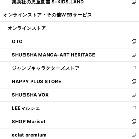
集英社の児童図書 S-KIDS.LAND
く
で
ド
い
新
開
ウ
ウ
し
オンラインストア・
その他WEBサービス
く
で
ィ
い
開
ン
ウ
オンラインストア
く
ド
ィ
ウ
ン
OTO
で
ド
新
開
ウ
し
SHUEISHA MANGA-ART HERITAGE
く
で
い
新
開
ウ
し
ジャンプキャラクターズストア
く
ィ
い
新
ン
ウ
し
HAPPY PLUS STORE
ド
ィ
い
新
ウ
ン
ウ
し
SHUEISHA VOX
で
ド
ィ
い
新
開
ウ
ン
ウ
し
LEEマルシェ
く
で
ド
ィ
い
新
開
ウ
ン
ウ
し
SHOP Marisol
く
で
ド
ィ
い
新
開
ウ
ン
ウ
し
eclat premium
く
で
ド
ィ
い
新