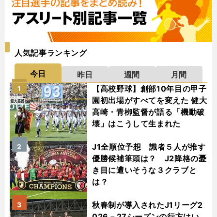
人気記事ランキング
今日
昨日
週間
月間
【高校野球】創部10年目の甲子
1
園初出場がすべてを変えた 健大
高崎・青栁監督が語る「機動破
壊」はこうして生まれた
J1全順位予想 識者５人が推す
2
優勝候補筆頭は？ J2降格の憂
き目に遭いそうな３クラブと
は？
秋春制が導入されたJ1リーグ2
3
026－27シーズンの行方はい