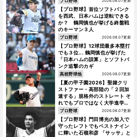
プロ野球
2026.08.07更新
【プロ野球】首位ソフトバンク
を西武、日本ハムは逆転できる
か？ 鶴岡慎也が挙げる終盤戦
のキーマン３人
プロ野球
2026.08.07更新
【プロ野球】12球団最多本塁打
でも３位... 鶴岡慎也が挙げた
「日本ハムの誤算」とソフトバ
ンク追撃のカギ
高校野球他
2026.08.07更新
【夏の甲子園2026】聖隷クリ
ストファー・高部陸の「２回加
速する」規格外のストレート そ
れでもプロではなく大学進学を
選ぶ理由
プロ野球
2026.08.07更新
【プロ野球】門田博光の加入で
守ったレフトでもベストナイン
に輝いた石嶺和彦 「サッサ」と