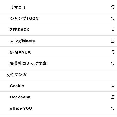
ウ
ン
ウ
し
リマコミ
で
ド
ィ
い
新
開
ウ
ン
ウ
し
ジャンプTOON
く
で
ド
ィ
い
新
開
ウ
ン
ウ
し
ZEBRACK
く
で
ド
ィ
い
新
開
ウ
ン
ウ
し
マンガMeets
く
で
ド
ィ
い
新
開
ウ
ン
ウ
し
S-MANGA
く
で
ド
ィ
い
新
開
ウ
ン
ウ
し
集英社コミック文庫
く
で
ド
ィ
い
新
開
ウ
ン
ウ
し
女性マンガ
く
で
ド
ィ
い
開
ウ
ン
ウ
Cookie
く
で
ド
ィ
新
開
ウ
ン
し
Cocohana
く
で
ド
い
新
開
ウ
ウ
し
office YOU
く
で
ィ
い
新
開
ン
ウ
し