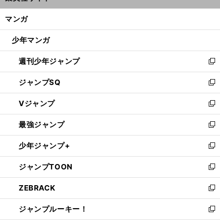
開
ン
く/
マンガ
ド
閉
ウ
じ
少年マンガ
で
る
開
週刊少年ジャンプ
く
新
し
ジャンプSQ
い
新
ウ
し
Vジャンプ
ィ
い
新
ン
ウ
し
最強ジャンプ
ド
ィ
い
新
ウ
ン
ウ
し
少年ジャンプ+
で
ド
ィ
い
新
開
ウ
ン
ウ
し
ジャンプTOON
く
で
ド
ィ
い
新
開
ウ
ン
ウ
し
ZEBRACK
く
で
ド
ィ
い
新
開
ウ
ン
ウ
し
ジャンプルーキー！
く
で
ド
ィ
い
新
開
ウ