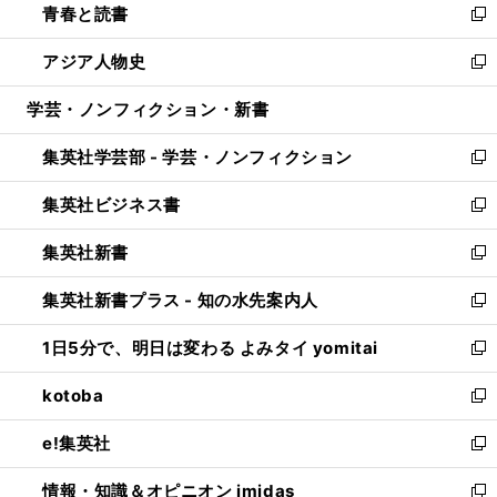
青春と読書
で
ド
ィ
い
新
開
ウ
ン
ウ
し
アジア人物史
く
で
ド
ィ
い
新
開
ウ
ン
ウ
し
学芸・ノンフィクション・新書
く
で
ド
ィ
い
開
ウ
ン
ウ
集英社学芸部 - 学芸・ノンフィクション
く
で
ド
ィ
新
開
ウ
ン
し
集英社ビジネス書
く
で
ド
い
新
開
ウ
ウ
し
集英社新書
く
で
ィ
い
新
開
ン
ウ
し
集英社新書プラス - 知の水先案内人
く
ド
ィ
い
新
ウ
ン
ウ
し
1日5分で、明日は変わる よみタイ yomitai
で
ド
ィ
い
新
開
ウ
ン
ウ
し
kotoba
く
で
ド
ィ
い
新
開
ウ
ン
ウ
し
e!集英社
く
で
ド
ィ
い
新
開
ウ
ン
ウ
し
情報・知識＆オピニオン imidas
く
で
ド
ィ
い
新