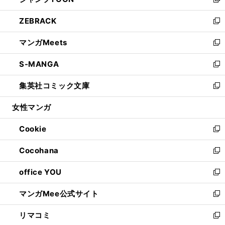
ィ
い
新
開
ウ
ン
ウ
し
ZEBRACK
く
で
ド
ィ
い
新
開
ウ
ン
ウ
し
マンガMeets
く
で
ド
ィ
い
新
開
ウ
ン
ウ
し
S-MANGA
く
で
ド
ィ
い
新
開
ウ
ン
ウ
し
集英社コミック文庫
く
で
ド
ィ
い
新
開
ウ
ン
ウ
し
女性マンガ
く
で
ド
ィ
い
開
ウ
ン
ウ
Cookie
く
で
ド
ィ
新
開
ウ
ン
し
Cocohana
く
で
ド
い
新
開
ウ
ウ
し
office YOU
く
で
ィ
い
新
開
ン
ウ
し
マンガMee公式サイト
く
ド
ィ
い
新
ウ
ン
ウ
し
リマコミ
で
ド
ィ
い
新