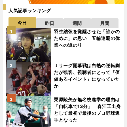
人気記事ランキング
今日
昨日
週間
月間
羽生結弦を覚醒させた「誰かの
1
ために」の思い 五輪連覇の偉
業への道のり
Ｊリーグ開幕戦は白熱の逆転劇
2
だが観客、視聴者にとって「価
値あるイベント」になっていた
か
栗原陵矢が無名校進学の理由は
3
「自転車で13分」 春江工出身
として最初で最後のプロ野球選
手となった