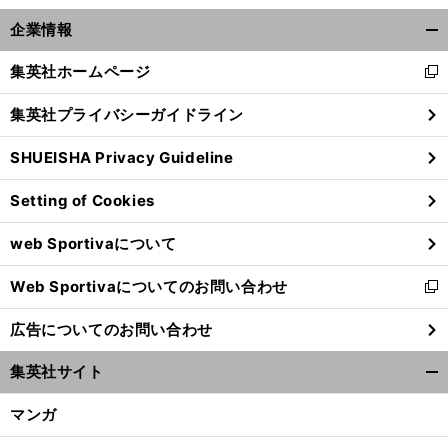
前
へ
企業情報
開
く/
集英社ホームページ
新
閉
し
じ
集英社プライバシーガイドライン
い
る
ウ
SHUEISHA Privacy Guideline
ィ
ン
Setting of Cookies
ド
ウ
web Sportivaについて
で
開
Web Sportivaについてのお問い合わせ
く
新
し
広告についてのお問い合わせ
い
ウ
集英社サイト
ィ
開
ン
く/
マンガ
ド
閉
ウ
じ