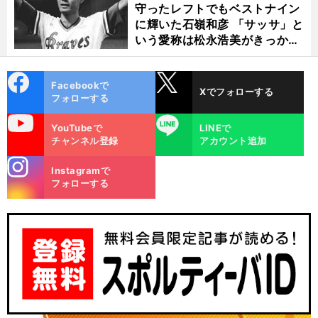
守ったレフトでもベストナイン
に輝いた石嶺和彦 「サッサ」と
いう愛称は松永浩美がきっか
け？
cebo
X
Facebookで
Xでフォローする
ok
フォローする
uTube
LINE
YouTubeで
LINEで
チャンネル登録
アカウント追加
stagra
Instagramで
m
フォローする