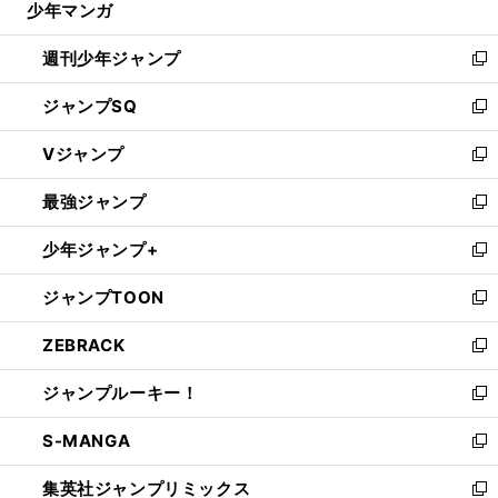
少年マンガ
で
る
開
週刊少年ジャンプ
く
新
し
ジャンプSQ
い
新
ウ
し
Vジャンプ
ィ
い
新
ン
ウ
し
最強ジャンプ
ド
ィ
い
新
ウ
ン
ウ
し
少年ジャンプ+
で
ド
ィ
い
新
開
ウ
ン
ウ
し
ジャンプTOON
く
で
ド
ィ
い
新
開
ウ
ン
ウ
し
ZEBRACK
く
で
ド
ィ
い
新
開
ウ
ン
ウ
し
ジャンプルーキー！
く
で
ド
ィ
い
新
開
ウ
ン
ウ
し
S-MANGA
く
で
ド
ィ
い
新
開
ウ
ン
ウ
し
集英社ジャンプリミックス
く
で
ド
ィ
い
新