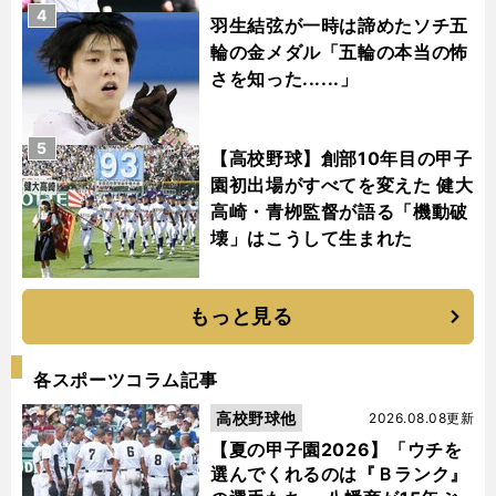
4
羽生結弦が一時は諦めたソチ五
輪の金メダル「五輪の本当の怖
さを知った......」
5
【高校野球】創部10年目の甲子
園初出場がすべてを変えた 健大
高崎・青栁監督が語る「機動破
壊」はこうして生まれた
もっと見る
各スポーツコラム記事
高校野球他
2026.08.08更新
【夏の甲子園2026】「ウチを
選んでくれるのは『Ｂランク』