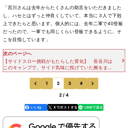
「宮川さんは去年からたくさんの助言をいただきました
し、ハセとはずっと仲良くしていて、本当に３人で下剋
上できたらと思います。個人的には、去年二軍で40登板
だったので、一軍でも同じくらい登板できるように。そ
こを目指しています」
次のページへ
【サイドスロー挑戦がもたらした変化】 長谷川は
このキャンプで、サイド気味に投げていた腕をまた
少しだけ上げた。ソフトバンクから移籍してきた2
020年は44試合に登板するも、「９年目でこれじ
次
1
2
3
4
のページへ
のページへ
ゃまずいとい
前
2 / 4
いいね
Xでポストする
LINEで送る
line
faceboo
x
k