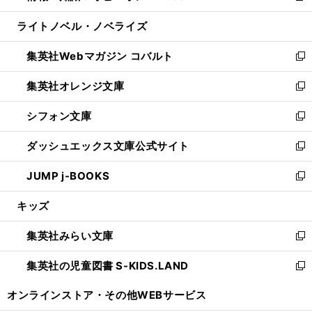
開
ウ
ン
ウ
し
ライトノベル・ノベライズ
く
で
ド
ィ
い
開
ウ
ン
ウ
集英社Webマガジン コバルト
く
で
ド
ィ
新
開
ウ
ン
し
集英社オレンジ文庫
く
で
ド
い
新
開
ウ
ウ
し
シフォン文庫
く
で
ィ
い
新
開
ン
ウ
し
ダッシュエックス文庫公式サイト
く
ド
ィ
い
新
ウ
ン
ウ
し
JUMP j-BOOKS
で
ド
ィ
い
新
開
ウ
ン
ウ
し
キッズ
く
で
ド
ィ
い
開
ウ
ン
ウ
集英社みらい文庫
く
で
ド
ィ
新
開
ウ
ン
し
集英社の児童図書 S-KIDS.LAND
く
で
ド
い
新
開
ウ
ウ
し
オンラインストア・
その他WEBサービス
く
で
ィ
い
開
ン