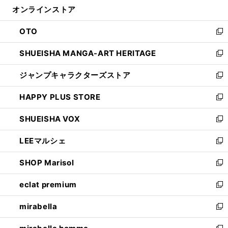
ウ
オンラインストア
く
ド
ィ
ウ
ン
OTO
で
ド
新
開
ウ
し
SHUEISHA MANGA-ART HERITAGE
く
で
い
新
開
ウ
し
ジャンプキャラクターズストア
く
ィ
い
新
ン
ウ
し
HAPPY PLUS STORE
ド
ィ
い
新
ウ
ン
ウ
し
SHUEISHA VOX
で
ド
ィ
い
新
開
ウ
ン
ウ
し
LEEマルシェ
く
で
ド
ィ
い
新
開
ウ
ン
ウ
し
SHOP Marisol
く
で
ド
ィ
い
新
開
ウ
ン
ウ
し
eclat premium
く
で
ド
ィ
い
新
開
ウ
ン
ウ
し
mirabella
く
で
ド
ィ
い
新
開
ウ
ン
ウ
し
く