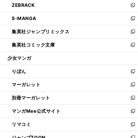
ZEBRACK
く
で
ド
ィ
い
新
開
ウ
ン
ウ
し
S-MANGA
く
で
ド
ィ
い
新
開
ウ
ン
ウ
し
集英社ジャンプリミックス
く
で
ド
ィ
い
新
開
ウ
ン
ウ
し
集英社コミック文庫
く
で
ド
ィ
い
新
開
ウ
ン
ウ
し
少女マンガ
く
で
ド
ィ
い
開
ウ
ン
ウ
りぼん
く
で
ド
ィ
新
開
ウ
ン
し
マーガレット
く
で
ド
い
新
開
ウ
ウ
し
別冊マーガレット
く
で
ィ
い
新
開
ン
ウ
し
マンガMee公式サイト
く
ド
ィ
い
新
ウ
ン
ウ
し
リマコミ
で
ド
ィ
い
新
開
ウ
ン
ウ
し
ジャンプTOON
く
で
ド