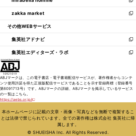
mirabella homme
で
ド
ィ
い
新
開
ウ
ン
ウ
し
zakka market
く
で
ド
ィ
い
新
開
ウ
ン
ウ
し
その他WEBサービス
く
で
ド
ィ
い
開
ウ
ン
ウ
集英社アドナビ
く
で
ド
ィ
新
開
ウ
ン
し
集英社エディターズ・ラボ
く
で
ド
い
新
開
ウ
ウ
し
く
で
ィ
い
開
ン
ウ
ABJマークは、この電子書店・電子書籍配信サービスが、著作権者からコンテ
く
ド
ィ
ンツ使用許諾を得た正規版配信サービスであることを示す登録商標（登録番号
ウ
ン
第6091713号）です。ABJマークの詳細、ABJマークを掲示しているサービス
で
ド
の一覧はこちら。
開
ウ
https://aebs.or.jp/
新
く
で
し
い
開
本ホームページに記載の文章・画像・写真などを無断で複製するこ
ウ
く
とは法律で禁じられています。全ての著作権は株式会社 集英社に帰
ィ
属します。
ン
ド
© SHUEISHA Inc. All Rights Reserved.
ウ