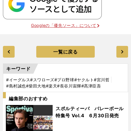
Googleの「優先ソース」について
一覧に戻る
キーワード
#イーグルス
#スワローズ
#プロ野球
#ヤクルト
#宮川哲
#島村誠也
#柴田大地
#楽天
#長谷川宙輝
#髙津臣吾
編集部のおすすめ
スポルティーバ バレーボール
特集号 Vol.4 6月30日発売