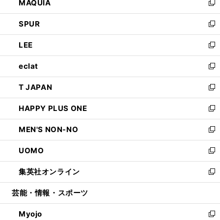
MAQUIA
ド
ィ
い
新
ウ
ン
ウ
し
SPUR
で
ド
ィ
い
新
開
ウ
ン
ウ
し
LEE
く
で
ド
ィ
い
新
開
ウ
ン
ウ
し
eclat
く
で
ド
ィ
い
新
開
ウ
ン
ウ
し
T JAPAN
く
で
ド
ィ
い
新
開
ウ
ン
ウ
し
HAPPY PLUS ONE
く
で
ド
ィ
い
新
開
ウ
ン
ウ
し
MEN'S NON-NO
く
で
ド
ィ
い
新
開
ウ
ン
ウ
し
UOMO
く
で
ド
ィ
い
新
開
ウ
ン
ウ
し
集英社オンライン
く
で
ド
ィ
い
新
開
ウ
ン
ウ
し
芸能・情報・スポーツ
く
で
ド
ィ
い
開
ウ
ン
ウ
Myojo
く
で
ド
ィ
新