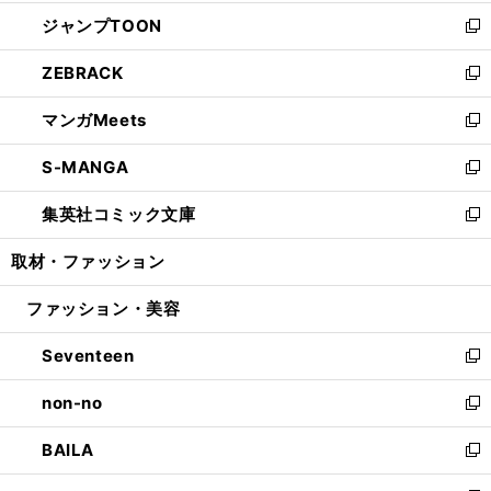
開
ウ
ン
ウ
し
ジャンプTOON
く
で
ド
ィ
い
新
開
ウ
ン
ウ
し
ZEBRACK
く
で
ド
ィ
い
新
開
ウ
ン
ウ
し
マンガMeets
く
で
ド
ィ
い
新
開
ウ
ン
ウ
し
S-MANGA
く
で
ド
ィ
い
新
開
ウ
ン
ウ
し
集英社コミック文庫
く
で
ド
ィ
い
新
開
ウ
ン
ウ
し
取材・ファッション
く
で
ド
ィ
い
開
ウ
ン
ウ
ファッション・美容
く
で
ド
ィ
開
ウ
ン
Seventeen
く
で
ド
新
開
ウ
し
non-no
く
で
い
新
開
ウ
し
BAILA
く
ィ
い
新
ン
ウ
し