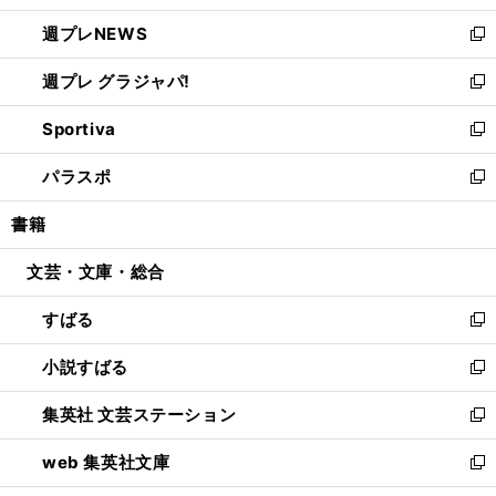
開
ウ
ン
し
週プレNEWS
く
で
ド
い
新
開
ウ
ウ
し
週プレ グラジャパ!
く
で
ィ
い
新
開
ン
ウ
し
Sportiva
く
ド
ィ
い
新
ウ
ン
ウ
し
パラスポ
で
ド
ィ
い
新
開
ウ
ン
ウ
し
書籍
く
で
ド
ィ
い
開
ウ
ン
ウ
文芸・文庫・総合
く
で
ド
ィ
開
ウ
ン
すばる
く
で
ド
新
開
ウ
し
小説すばる
く
で
い
新
開
ウ
し
集英社 文芸ステーション
く
ィ
い
新
ン
ウ
し
web 集英社文庫
ド
ィ
い
新
ウ
ン
ウ
し