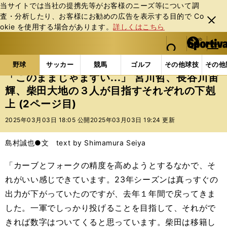
当サイトでは当社の提携先等がお客様のニーズ等について調
査・分析したり、お客様にお勧めの広告を表⽰する⽬的で Co
閉じ
okie を使⽤する場合があります。
詳しくはこちら
る
マイペ
web Sportiva (webスポルティーバ)
検索
メニュ
we
ー
野球の記事一覧
プロ野球
「このままじゃまずい..
b
ジ
野球
サッカー
競馬
ゴルフ
その他球技
その他
ス
「このままじゃまずい...」 宮川哲、長谷川宙
ポ
輝、柴田大地の３人が目指すそれぞれの下剋
ル
上 (2ページ目)
テ
ィ
2025年03月03日 18:05 公開
2025年03月03日 19:24 更新
ー
バ
島村誠也●文 text by Shimamura Seiya
「カーブとフォークの精度を高めようとするなかで、そ
れがいい感じできています。23年シーズンは真っすぐの
出力が下がっていたのですが、去年１年間で戻ってきま
した。一軍でしっかり投げることを目指して、それがで
きれば数字はついてくると思っています。柴田は移籍し