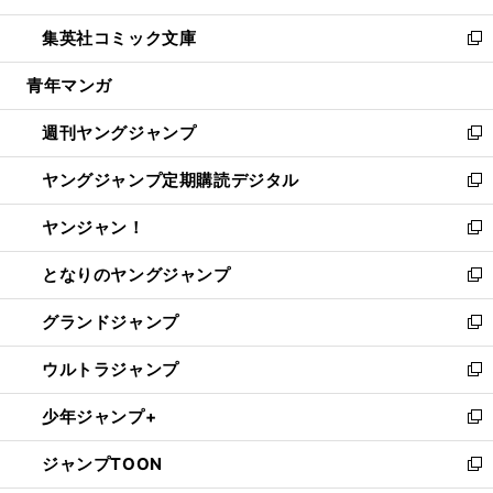
開
ウ
ン
ウ
し
集英社コミック文庫
く
で
ド
ィ
い
新
開
ウ
ン
ウ
し
青年マンガ
く
で
ド
ィ
い
開
ウ
ン
ウ
週刊ヤングジャンプ
く
で
ド
ィ
新
開
ウ
ン
し
ヤングジャンプ定期購読デジタル
く
で
ド
い
新
開
ウ
ウ
し
ヤンジャン！
く
で
ィ
い
新
開
ン
ウ
し
となりのヤングジャンプ
く
ド
ィ
い
新
ウ
ン
ウ
し
グランドジャンプ
で
ド
ィ
い
新
開
ウ
ン
ウ
し
ウルトラジャンプ
く
で
ド
ィ
い
新
開
ウ
ン
ウ
し
少年ジャンプ+
く
で
ド
ィ
い
新
開
ウ
ン
ウ
し
ジャンプTOON
く
で
ド
ィ
い
新
開
ウ
ン
ウ
し