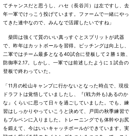
てチャンスだと思うし、ハセ（長谷川）は左ですし、去
年一軍でけっこう投げています。ファームで一緒にやっ
てきた連中なので、みんなで活躍したいですね」
柴田は強くて質のいい真っすぐとスプリットが武器
で、昨年はカットボールを習得。ピッチングは向上し、
二軍ではチーム最多となる40試合に登板して２勝１敗、
防御率2.17。しかし、一軍では前述したように１試合の
登板で終わっていた。
「11月の松山キャンプに行かないとなった時点で、現役
ドラフトは覚悟していましたし、『(戦力外も)あるのか
な』くらいに思って日々を過ごしていました。でも、練
習はしっかりやっていこうと決めて、戸田の秋季練習で
もブルペンに入りました。トレーニングでも体幹やお尻
を鍛えて、今はいいキャッチボールができています。実