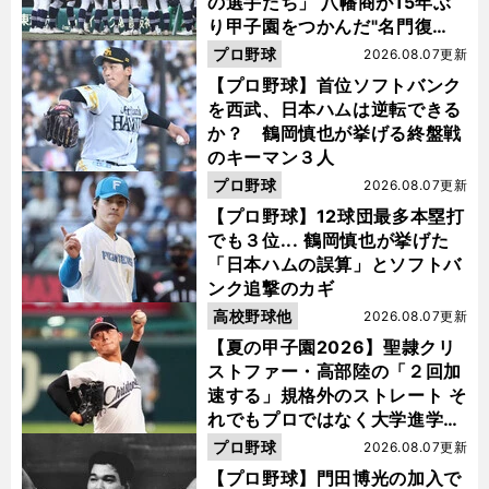
の選手たち」 八幡商が15年ぶ
り甲子園をつかんだ"名門復
活"の舞台裏
プロ野球
2026.08.07更新
【プロ野球】首位ソフトバンク
を西武、日本ハムは逆転できる
か？ 鶴岡慎也が挙げる終盤戦
のキーマン３人
プロ野球
2026.08.07更新
【プロ野球】12球団最多本塁打
でも３位... 鶴岡慎也が挙げた
「日本ハムの誤算」とソフトバ
ンク追撃のカギ
高校野球他
2026.08.07更新
【夏の甲子園2026】聖隷クリ
ストファー・高部陸の「２回加
速する」規格外のストレート そ
れでもプロではなく大学進学を
選ぶ理由
プロ野球
2026.08.07更新
【プロ野球】門田博光の加入で