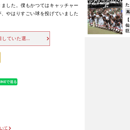
た
きました。僕もかつてはキャッチャー
控
高
が、やはりすごい球を投げていました
ず
【
で
仙
受
巨
恩
目していた選手
交
）は、やはりと
、独特の世界を
LINEで送る
和田一浩が伝えたアドバイスの中身
ついて