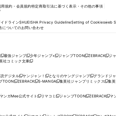
利用規約・会員規約
特定商取引法に基づく表示・その他の事項
プ
ガイドライン
SHUEISHA Privacy Guideline
Setting of Cookies
web 
告についてのお問い合わせ
プ
最強ジャンプ
少年ジャンプ+
ジャンプTOON
ZEBRACK
ジ
新
新
新
新
新
英社コミック文庫
し
新
し
し
し
し
い
い
し
い
い
い
ウ
ウ
い
ウ
ウ
ウ
購読デジタル
ヤンジャン！
となりのヤングジャンプ
グランドジ
新
新
新
ィ
ィ
ウ
ィ
ィ
ィ
プTOON
ZEBRACK
S-MANGA
集英社ジャンプリミックス
集英
新
し
新
し
新
し
新
ン
ン
ィ
ン
ン
ン
し
い
し
い
し
い
し
ド
ド
ン
ド
ド
ド
い
ウ
い
ウ
い
ウ
い
ウ
ウ
ド
ウ
ウ
ウ
マンガMee公式サイト
リマコミ
ジャンプTOON
ZEBRACK
マン
新
新
新
新
ウ
ィ
ウ
ィ
ウ
ィ
ウ
で
で
ウ
で
で
で
し
し
し
し
し
ィ
ン
ィ
ン
ィ
ン
ィ
開
開
で
開
開
開
い
い
い
い
い
ン
ド
ン
ド
ン
ド
ン
く
く
開
く
く
く
ウ
ウ
ウ
ウ
ウ
ド
ウ
ド
ウ
ド
ウ
ド