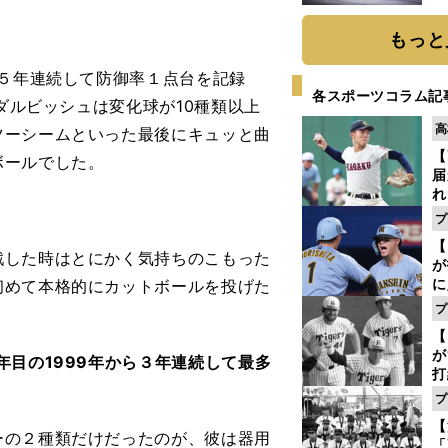
題
もっと
５年連続して防御率１点台を記録
各スポーツコラム記
。ダルビッシュは変化球が10種類以上
高
ツーシームといった最後にキュッと曲
【
ボールでした。
届
れ
巡
プ
ス
【
した時はとにかく気持ちのこもった
が
に
初めて本格的にカットボールを投げた
5
プ
な
【
が
年目の1999年から３年連続して最多
打
ー
プ
の
【
っ
の２種類だけだったのが、彼は器用
「