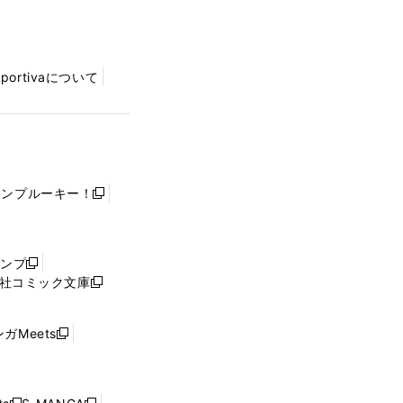
Sportivaについて
ャンプルーキー！
新
し
い
ウ
ャンプ
新
ィ
社コミック文庫
し
新
ン
い
し
ド
ウ
い
ウ
ガMeets
新
ィ
ウ
で
し
ン
ィ
開
い
ド
ン
く
ウ
ウ
ド