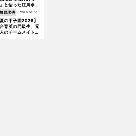
」と悟った江川卓の
え投手は、公式戦わ
校野球他
2026.08.05更
か16イニングの登板
夏の甲子園2026】
新
大洋から２位指名を
台育英の同級生、元
けた
人のチームメイト、
師と教え子...聖地で
差する運命の再会
前
へ