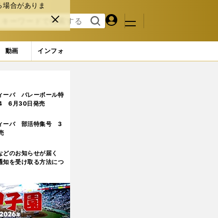
る場合がありま
マイペ
閉じ
検索
メニュ
ー
る
す
ジ
る
動画
インフォ
がない」
ィーバ バレーボール特
.4 6月30日発売
ィーバ 部活特集号 3
売
などのお知らせが届く
通知を受け取る方法につ