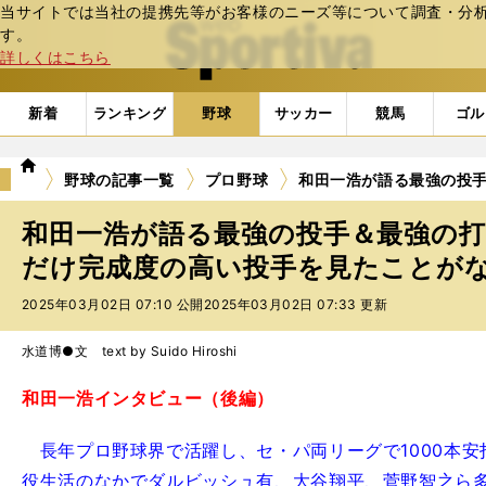
当サイトでは当社の提携先等がお客様のニーズ等について調査・分析し
web Sportiva (webスポルティーバ)
す。
詳しくはこちら
新着
ランキング
野球
サッカー
競馬
ゴル
we
野球の記事一覧
プロ野球
和田一浩が語る最強の投手
b
ス
和田一浩が語る最強の投手＆最強の打
ポ
ル
だけ完成度の高い投手を見たことが
テ
2025年03月02日 07:10 公開
2025年03月02日 07:33 更新
ィ
ー
バ
水道博●文 text by Suido Hiroshi
和田一浩インタビュー（後編）
長年プロ野球界で活躍し、セ・パ両リーグで1000本安
役生活のなかでダルビッシュ有、大谷翔平、菅野智之ら