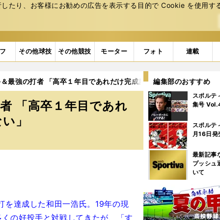
たり、お客様にお勧めの広告を表⽰する⽬的で Cookie を使⽤す
フ
その他球技
その他競技
モーター
フォト
連載
＆最強の打者 「高卒１年目であれだけ完成度の高い投手を見たこと
編集部のおすすめ
スポルテ
者 「高卒１年目であれ
集号 Vol
ない」
スポルテ
月16日発
最新記事
プッシュ
いて
打を達成した和田一浩氏。19年の現
多くの好投手と対戦してきたが、「す