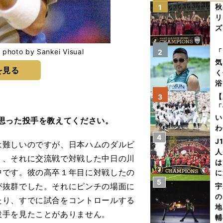
秋
1
リ
ズ
を
by Sankei Visual
「
2
気
を見る
く
浴
太
【
3
ァ
「
い
思った投手を教えてください。
わ
4
だ
J
難しいのですが、日本ハムのダルビ
人
）、それに交流戦で対戦した中日の川
は
中です。彼の高卒１年目に対戦したの
に
5
と
が抜群でした。それにピンチの場面に
宇
の
たり、すでに試合をコントロールする
地
投手を見たことがありません。
輔