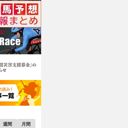
週間
月間