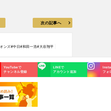
次の記事へ
イオンズ
#中日
#和田一浩
#大谷翔平
Instagra
LINE
YouTubeで
LINEで
Inst
m
チャンネル登録
アカウント追加
フォ