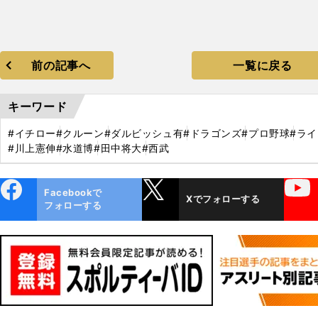
前の記事へ
一覧に戻る
キーワード
#イチロー
#クルーン
#ダルビッシュ有
#ドラゴンズ
#プロ野球
#ラ
#川上憲伸
#水道博
#田中将大
#西武
ebo
X
YouTube
Facebookで
Xでフォローする
ok
フォローする