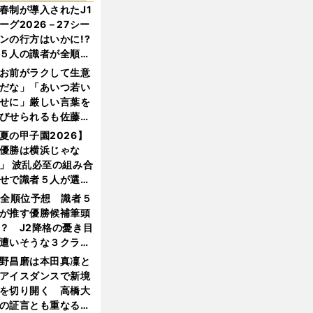
春制が導入されたJ1
ーグ2026－27シー
ンの行方はいかに!?
５人の識者が全順位
大胆予想
お前がラクして生意
だな」「あいつ若い
せに」厳しい言葉を
びせられるも佐藤慎
郎が貫いた誇りとフ
夏の甲子園2026】
ンへの思い
優勝は横浜じゃな
」 波乱必至の組み合
せで識者５人が選ん
優勝校はここだ！
1全順位予想 識者５
が推す優勝候補筆頭
？ J2降格の憂き目
遭いそうな３クラブ
は？
野昌磨は本田真凜と
アイスダンスで新境
を切り開く 高橋大
の証言とも重なる課