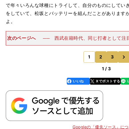
で年々いろんな球種にトライして、自分のものにしてい
をしていて、松坂とバッテリーを組んだことがあります
よ。
次のページへ
── 西武在籍時代、同じ打者として注
は誰ですか。和田 １歳下のイチロー（当時オリックス
んでもない選手でした。彼はヒットを打つ能力に関して
次
持っているように感じ
1
2
3
のページへ
1 / 3
いいね
Xでポストする
line
faceboo
x
k
？
Googleの「優先ソース」に