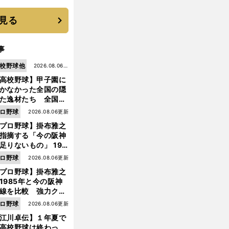
と楽しさ
見る
事
校野球他
2026.08.06更
高校野球】甲子園に
新
かなかった全国の隠
た逸材たち 全国を
って見つけた"幻の
ロ野球
2026.08.06更新
ター候補"たち
プロ野球】掛布雅之
指摘する「今の阪神
足りないもの」 198
年のチームよりもつ
ロ野球
2026.08.06更新
がりを感じない
プロ野球】掛布雅之
1985年と今の阪神
線を比較 強力クリ
ンナップと、チーム
ロ野球
2026.08.06更新
「大きな違い」を語
江川卓伝】１年夏で
た
高校野球は終わっ