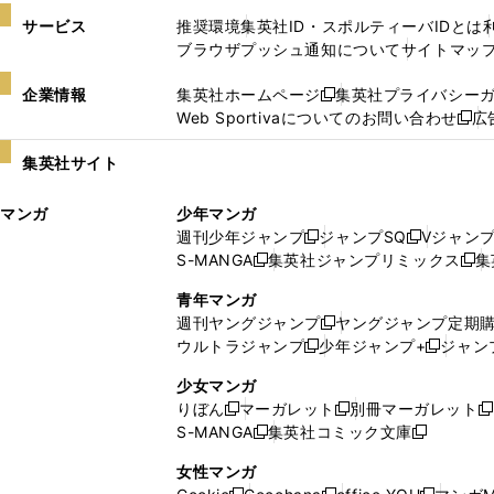
サービス
推奨環境
集英社ID・スポルティーバIDとは
ブラウザプッシュ通知について
サイトマッ
企業情報
集英社ホームページ
集英社プライバシー
新
Web Sportivaについてのお問い合わせ
広
し
新
い
し
集英社サイト
ウ
い
ィ
ウ
マンガ
少年マンガ
ン
ィ
週刊少年ジャンプ
ジャンプSQ
Vジャン
ド
ン
新
新
S-MANGA
集英社ジャンプリミックス
集
ウ
ド
新
し
し
新
で
ウ
し
い
い
し
青年マンガ
開
で
い
ウ
ウ
い
週刊ヤングジャンプ
ヤングジャンプ定期
新
く
開
ウ
ィ
ィ
ウ
ウルトラジャンプ
少年ジャンプ+
ジャン
新
し
新
く
ィ
ン
ン
ィ
し
い
し
ン
ド
ド
ン
少女マンガ
い
ウ
い
ド
ウ
ウ
ド
りぼん
マーガレット
別冊マーガレット
新
新
新
ウ
ィ
ウ
ウ
で
で
ウ
S-MANGA
集英社コミック文庫
し
新
し
新
ィ
ン
ィ
で
開
開
で
い
し
い
し
ン
ド
ン
女性マンガ
開
く
く
開
ウ
い
ウ
い
ド
ウ
ド