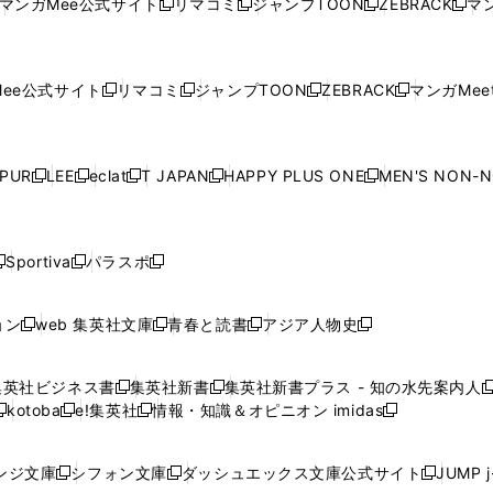
マンガMee公式サイト
リマコミ
ジャンプTOON
ZEBRACK
マン
新
新
新
新
ウ
ィ
ウ
ィ
ウ
ィ
ウ
で
で
ウ
で
で
で
し
し
し
し
し
ィ
ン
ィ
ン
ィ
ン
ィ
開
開
で
開
開
開
い
い
い
い
い
ン
ド
ン
ド
ン
ド
ン
く
く
開
く
く
く
ウ
ウ
ウ
ウ
ウ
ド
ウ
ド
ウ
ド
ウ
ド
ee公式サイト
リマコミ
ジャンプTOON
ZEBRACK
マンガMeet
く
新
新
新
新
ィ
ィ
ィ
ィ
ィ
ウ
で
ウ
で
ウ
で
ウ
し
し
し
し
ン
ン
ン
ン
ン
で
開
で
開
で
開
で
い
い
い
い
ド
ド
ド
ド
ド
開
く
開
く
開
く
開
ウ
ウ
ウ
ウ
ウ
ウ
ウ
ウ
ウ
PUR
LEE
eclat
T JAPAN
HAPPY PLUS ONE
MEN'S NON-
く
く
く
く
新
新
新
新
新
ィ
ィ
ィ
ィ
で
で
で
で
で
し
し
し
し
し
ン
ン
ン
ン
開
開
開
開
開
い
い
い
い
い
ド
ド
ド
ド
く
く
く
く
く
ウ
ウ
ウ
ウ
ウ
ウ
ウ
ウ
ウ
Sportiva
パラスポ
新
新
ィ
ィ
ィ
ィ
ィ
で
で
で
で
し
し
し
ン
ン
ン
ン
ン
開
開
開
開
い
い
い
ド
ド
ド
ド
ド
ョン
web 集英社文庫
青春と読書
アジア人物史
く
く
く
く
新
新
新
新
ウ
ウ
ウ
ウ
ウ
ウ
ウ
ウ
し
し
し
し
ィ
ィ
ィ
で
で
で
で
で
い
い
い
い
ン
ン
ン
集英社ビジネス書
集英社新書
集英社新書プラス - 知の水先案内人
開
開
開
開
開
新
新
新
ウ
ウ
ウ
ウ
ド
ド
ド
kotoba
e!集英社
情報・知識＆オピニオン imidas
く
く
く
く
く
新
し
新
し
新
ィ
ィ
ィ
ィ
ウ
ウ
ウ
し
し
い
し
い
し
ン
ン
ン
ン
で
で
で
い
い
ウ
い
ウ
い
ド
ド
ド
ド
ンジ文庫
シフォン文庫
ダッシュエックス文庫公式サイト
JUMP 
開
開
開
新
新
新
ウ
ウ
ィ
ウ
ィ
ウ
ウ
ウ
ウ
ウ