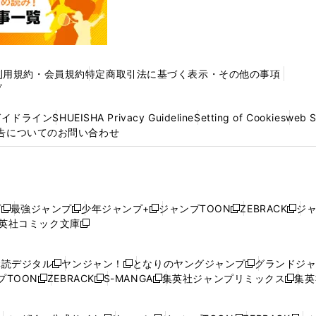
利用規約・会員規約
特定商取引法に基づく表示・その他の事項
プ
ガイドライン
SHUEISHA Privacy Guideline
Setting of Cookies
web 
告についてのお問い合わせ
プ
最強ジャンプ
少年ジャンプ+
ジャンプTOON
ZEBRACK
ジ
新
新
新
新
新
英社コミック文庫
し
新
し
し
し
し
い
い
し
い
い
い
ウ
ウ
い
ウ
ウ
ウ
購読デジタル
ヤンジャン！
となりのヤングジャンプ
グランドジ
新
新
新
ィ
ィ
ウ
ィ
ィ
ィ
プTOON
ZEBRACK
S-MANGA
集英社ジャンプリミックス
集英
新
し
新
し
新
し
新
ン
ン
ィ
ン
ン
ン
し
い
し
い
し
い
し
ド
ド
ン
ド
ド
ド
い
ウ
い
ウ
い
ウ
い
ウ
ウ
ド
ウ
ウ
ウ