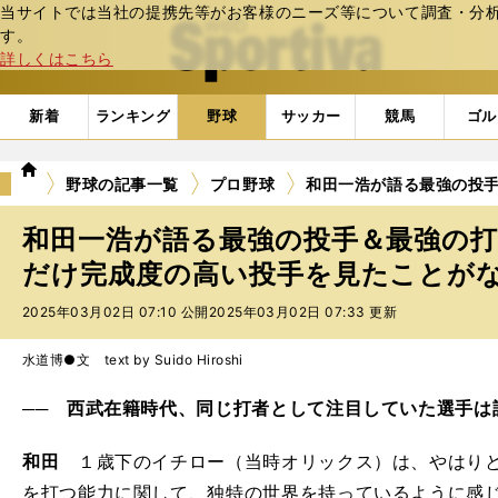
当サイトでは当社の提携先等がお客様のニーズ等について調査・分析し
web Sportiva (webスポルティーバ)
す。
詳しくはこちら
新着
ランキング
野球
サッカー
競馬
ゴル
we
野球の記事一覧
プロ野球
和田一浩が語る最強の投手
b
ス
和田一浩が語る最強の投手＆最強の打
ポ
ル
だけ完成度の高い投手を見たことがない
テ
2025年03月02日 07:10 公開
2025年03月02日 07:33 更新
ィ
ー
バ
水道博●文 text by Suido Hiroshi
── 西武在籍時代、同じ打者として注目していた選手は
和田
１歳下のイチロー（当時オリックス）は、やはりと
を打つ能力に関して、独特の世界を持っているように感じ