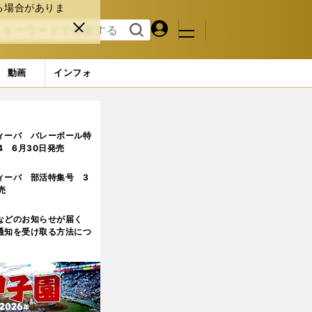
る場合がありま
マイペ
閉じ
検索
メニュ
ー
る
す
ジ
る
動画
インフォ
がない」
2ページ目
ィーバ バレーボール特
.4 6月30日発売
ィーバ 部活特集号 3
売
などのお知らせが届く
通知を受け取る方法につ