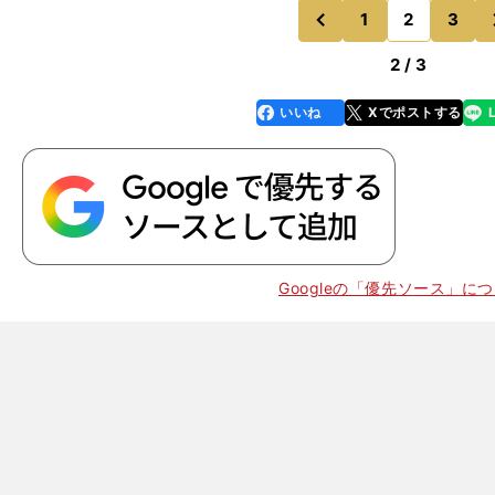
なんてとんでもないと
1
2
3
のページへ
のページへ
前
2 / 3
いいね
Xでポストする
line
faceboo
x
k
Googleの「優先ソース」に