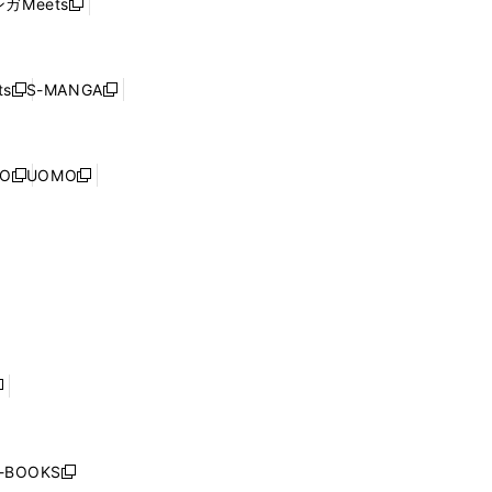
ガMeets
新
ィ
ウ
で
し
ン
ィ
開
い
ド
ン
く
ウ
ウ
ド
s
S-MANGA
新
新
ィ
で
ウ
し
し
ン
開
で
い
い
ド
く
開
ウ
ウ
ウ
NO
UOMO
く
新
新
ィ
ィ
で
し
し
ン
ン
開
い
い
ド
ド
く
ウ
ウ
ウ
ウ
ィ
ィ
で
で
ン
ン
開
開
ド
ド
く
く
ウ
ウ
で
で
開
開
く
く
し
い
ウ
j-BOOKS
新
ィ