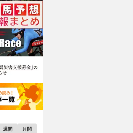
週間
月間