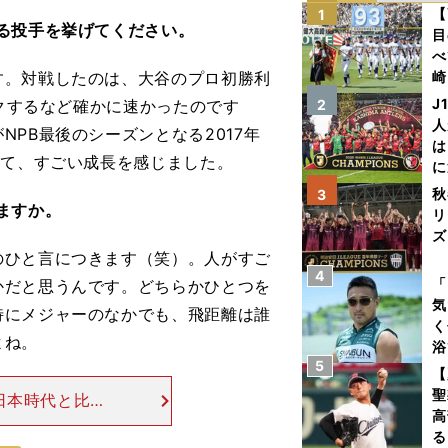
【
1
る投手を挙げてください。
目
べ
。対戦したのは、大谷のプロ初勝利
崎
「
J
ークするなど確かに速かったのです
2
て
人
PB最後のシーズンとなる2017年
は
って、すごい成長を感じました。
に
と
秋
3
ますか。
リ
ズ
ひと言につきます（笑）。人がすご
4
を
「
かだと思うんです。どちらかひとつを
気
特にメジャーのなかでも、飛距離は誰
く
よね。
浴
5
太
【
ァ
聖
日本時代と比較
高
技術もあるとい
る
で筋肉をつける