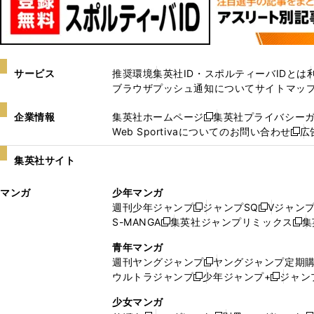
サービス
推奨環境
集英社ID・スポルティーバIDとは
ブラウザプッシュ通知について
サイトマッ
企業情報
集英社ホームページ
集英社プライバシー
新
Web Sportivaについてのお問い合わせ
広
し
新
い
し
集英社サイト
ウ
い
ィ
ウ
マンガ
少年マンガ
ン
ィ
週刊少年ジャンプ
ジャンプSQ
Vジャン
ド
ン
新
新
S-MANGA
集英社ジャンプリミックス
集
ウ
ド
新
し
し
新
で
ウ
し
い
い
し
青年マンガ
開
で
い
ウ
ウ
い
週刊ヤングジャンプ
ヤングジャンプ定期
新
く
開
ウ
ィ
ィ
ウ
ウルトラジャンプ
少年ジャンプ+
ジャン
新
し
新
く
ィ
ン
ン
ィ
し
い
し
ン
ド
ド
ン
少女マンガ
い
ウ
い
ド
ウ
ウ
ド