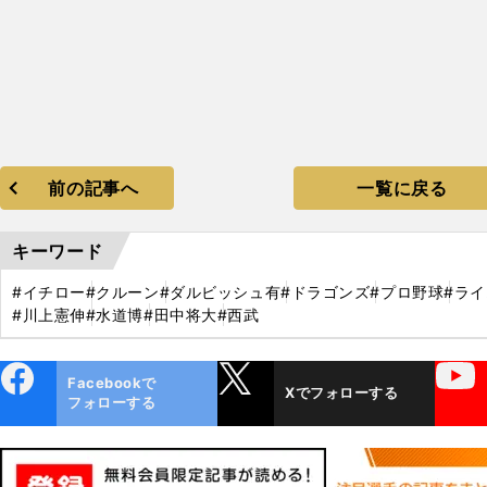
前の記事へ
一覧に戻る
キーワード
#イチロー
#クルーン
#ダルビッシュ有
#ドラゴンズ
#プロ野球
#ラ
#川上憲伸
#水道博
#田中将大
#西武
ebo
X
YouTube
Facebookで
Xでフォローする
ok
フォローする