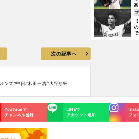
高
る
プ
ト
【
く
の
で
い
サ
浩
次の記事へ
イオンズ
#中日
#和田一浩
#大谷翔平
Instagra
LINE
YouTubeで
LINEで
Inst
m
チャンネル登録
アカウント追加
フォ