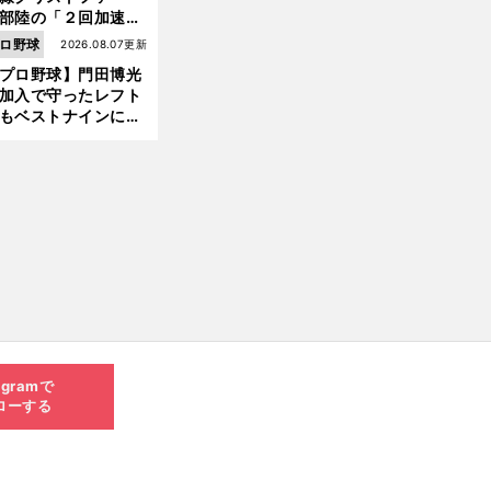
部陸の「２回加速す
」規格外のストレー
ロ野球
2026.08.07更新
 それでもプロではな
プロ野球】門田博光
大学進学を選ぶ理由
加入で守ったレフト
もベストナインに輝
た石嶺和彦 「サッ
」という愛称は松永
美がきっかけ？
agramで
ローする