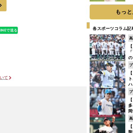
次
ト
く
もっと
各スポーツコラム記
LINEで送る
高
【
「
の
手
プ
年
【
だ
ついて
ト
ハ
プ
盤
【
多
岡
ハ
高
バ
【
聖