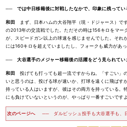
── では中日移籍後に対戦したなかで、印象に残ってい
和田
まず、日本ハムの大谷翔平（現・ドジャース）です
の2013年の交流戦でした。ただその時は156キロをマ
が、スピードガン以上の球速を感じませんでした。それがN
には160キロを超えていましたし、フォークも威力があ
── 大谷選手のメジャー移籍後の活躍をどう見られてい
和田
投げても打っても超一流ですからね。「すごい」の
いと思うのは、投げる球が速いか、打球を遠くに飛ばす
持っている人はいますが、彼はその両方を持っている。
にも負けていないというのが、やっぱり一番すごいです
次のページへ
── ダルビッシュ投手も大谷選手も、
してかなりビルドアップしました。パワーから生まれる
うことですね。和田 昔は投手がウエイトトレーニング