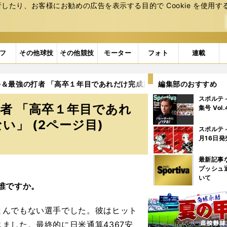
たり、お客様にお勧めの広告を表⽰する⽬的で Cookie を使⽤す
フ
その他球技
その他競技
モーター
フォト
連載
＆最強の打者 「高卒１年目であれだけ完成度の高い投手を見たこと
編集部のおすすめ
スポルテ
者 「高卒１年目であれ
集号 Vol
」 (2ページ目)
スポルテ
月16日発
最新記事
プッシュ
いて
誰ですか。
んでもない選手でした。彼はヒット
ました。最終的に日米通算4367安