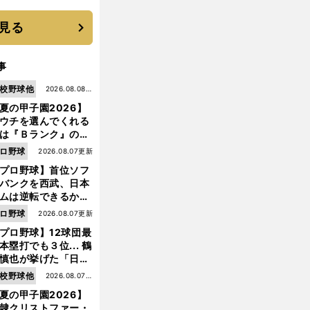
 それでもプロではな
大学進学を選ぶ理由
見る
事
校野球他
2026.08.08更
夏の甲子園2026】
新
ウチを選んでくれる
は『Ｂランク』の選
たち」 八幡商が15
ロ野球
2026.08.07更新
ぶり甲子園をつかん
プロ野球】首位ソフ
"名門復活"の舞台裏
バンクを西武、日本
ムは逆転できるか？
鶴岡慎也が挙げる終
ロ野球
2026.08.07更新
戦のキーマン３人
プロ野球】12球団最
本塁打でも３位... 鶴
慎也が挙げた「日本
ムの誤算」とソフト
前
校野球他
2026.08.07更
へ
ンク追撃のカギ
夏の甲子園2026】
新
隷クリストファー・