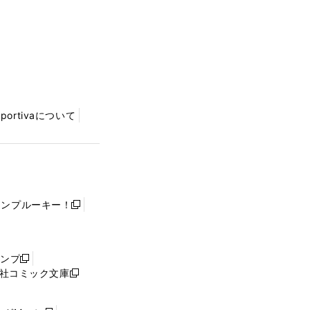
Sportivaについて
ャンプルーキー！
新
し
い
ウ
ャンプ
新
ィ
社コミック文庫
し
新
ン
い
し
ド
ウ
い
ウ