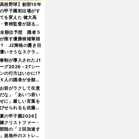
高校野球】創部10年
の甲子園初出場がす
てを変えた 健大高
・青栁監督が語る
機動破壊」はこうし
1全順位予想 識者５
生まれた
が推す優勝候補筆頭
？ J2降格の憂き目
遭いそうな３クラブ
は？
春制が導入されたJ1
ーグ2026－27シー
ンの行方はいかに!?
５人の識者が全順位
大胆予想
お前がラクして生意
だな」「あいつ若い
せに」厳しい言葉を
びせられるも佐藤慎
郎が貫いた誇りとフ
夏の甲子園2026】
ンへの思い
隷クリストファー・
部陸の「２回加速す
」規格外のストレー