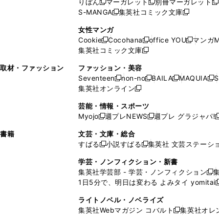
りぼん
マーガレット
別冊マーガレット
新
新
新
ウ
ィ
ウ
ウ
で
で
ウ
S-MANGA
集英社コミック文庫
し
新
し
新
ィ
ン
ィ
で
開
開
で
い
し
い
し
ン
ド
ン
女性マンガ
開
く
く
開
ウ
い
ウ
い
ド
ウ
ド
Cookie
Cocohana
office YOU
マンガM
く
く
新
新
新
ィ
ウ
ィ
ウ
ウ
で
ウ
集英社コミック文庫
し
新
し
し
ン
ィ
ン
ィ
で
開
で
い
し
い
い
ド
ン
ド
ン
取材・ファッション
ファッション・美容
開
く
開
ウ
い
ウ
ウ
ウ
ド
ウ
ド
Seventeen
non-no
BAILA
MAQUIA
S
く
く
新
新
新
新
ィ
ウ
ィ
ィ
で
ウ
で
ウ
集英社オンライン
し
新
し
し
し
ン
ィ
ン
ン
開
で
開
で
い
し
い
い
い
ド
ン
ド
ド
芸能・情報・スポーツ
く
開
く
開
ウ
い
ウ
ウ
ウ
ウ
ド
ウ
ウ
Myojo
週プレNEWS
週プレ グラジャパ!
く
く
新
新
新
ィ
ウ
ィ
ィ
ィ
で
ウ
で
で
し
し
ン
ィ
ン
ン
ン
書籍
文芸・文庫・総合
開
で
開
開
い
い
ド
ン
ド
ド
ド
すばる
小説すばる
集英社 文芸ステーシ
く
開
く
く
新
新
ウ
ウ
ウ
ド
ウ
ウ
ウ
く
し
し
ィ
ィ
学芸・ノンフィクション・新書
で
ウ
で
で
で
い
い
ン
ン
集英社学芸部 - 学芸・ノンフィクション
開
で
開
開
開
新
ウ
ウ
ド
ド
1日5分で、明日は変わる よみタイ yomitai
く
開
く
く
く
し
新
ィ
ィ
ウ
ウ
く
い
ン
ン
ライトノベル・ノベライズ
で
で
ウ
ド
ド
集英社Webマガジン コバルト
集英社オレ
開
開
新
ィ
ウ
ウ