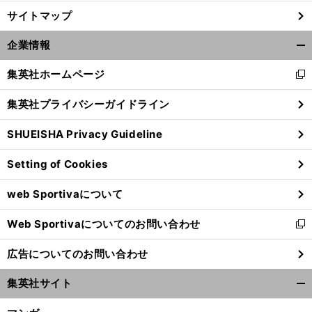
サイトマップ
企業情報
開
く/
集英社ホームページ
新
閉
し
じ
集英社プライバシーガイドライン
い
る
ウ
SHUEISHA Privacy Guideline
ィ
ン
Setting of Cookies
ド
ウ
web Sportivaについて
で
開
Web Sportivaについてのお問い合わせ
く
新
し
広告についてのお問い合わせ
い
ウ
集英社サイト
ィ
開
ン
く/