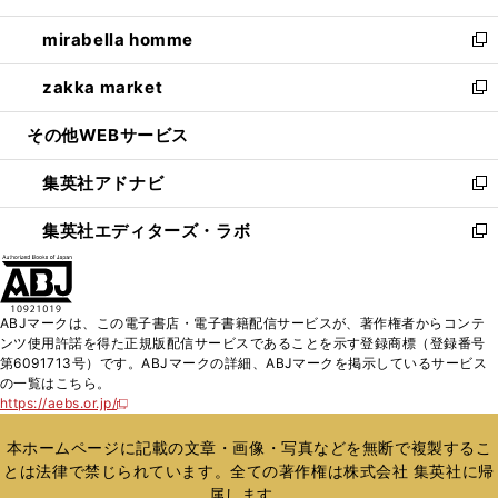
開
ウ
ン
ウ
し
mirabella homme
く
で
ド
ィ
い
新
開
ウ
ン
ウ
し
zakka market
く
で
ド
ィ
い
新
開
ウ
ン
ウ
し
その他WEBサービス
く
で
ド
ィ
い
開
ウ
ン
ウ
集英社アドナビ
く
で
ド
ィ
新
開
ウ
ン
し
集英社エディターズ・ラボ
く
で
ド
い
新
開
ウ
ウ
し
く
で
ィ
い
開
ン
ウ
ABJマークは、この電子書店・電子書籍配信サービスが、著作権者からコンテ
く
ド
ィ
ンツ使用許諾を得た正規版配信サービスであることを示す登録商標（登録番号
ウ
ン
第6091713号）です。ABJマークの詳細、ABJマークを掲示しているサービス
で
ド
の一覧はこちら。
開
ウ
https://aebs.or.jp/
新
く
で
し
い
開
本ホームページに記載の文章・画像・写真などを無断で複製するこ
ウ
く
とは法律で禁じられています。全ての著作権は株式会社 集英社に帰
ィ
属します。
ン