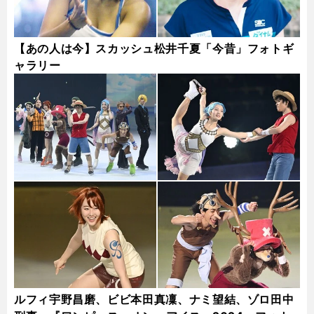
【あの人は今】スカッシュ松井千夏「今昔」フォトギ
ャラリー
ルフィ宇野昌磨、ビビ本田真凜、ナミ望結、ゾロ田中