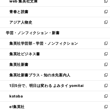
web 集英社文庫
ド
ィ
い
新
ウ
ン
ウ
し
青春と読書
で
ド
ィ
い
新
開
ウ
ン
ウ
し
アジア人物史
く
で
ド
ィ
い
新
開
ウ
ン
ウ
し
学芸・ノンフィクション・新書
く
で
ド
ィ
い
開
ウ
ン
ウ
集英社学芸部 - 学芸・ノンフィクション
く
で
ド
ィ
新
開
ウ
ン
し
集英社ビジネス書
く
で
ド
い
新
開
ウ
ウ
し
集英社新書
く
で
ィ
い
新
開
ン
ウ
し
集英社新書プラス - 知の水先案内人
く
ド
ィ
い
新
ウ
ン
ウ
し
1日5分で、明日は変わる よみタイ yomitai
で
ド
ィ
い
新
開
ウ
ン
ウ
し
kotoba
く
で
ド
ィ
い
新
開
ウ
ン
ウ
し
e!集英社
く
で
ド
ィ
い
新