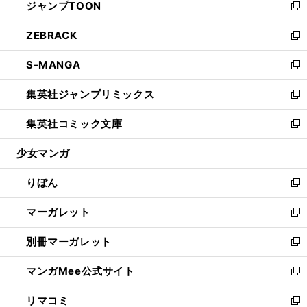
ジャンプTOON
く
で
ド
ィ
い
新
開
ウ
ン
ウ
し
ZEBRACK
く
で
ド
ィ
い
新
開
ウ
ン
ウ
し
S-MANGA
く
で
ド
ィ
い
新
開
ウ
ン
ウ
し
集英社ジャンプリミックス
く
で
ド
ィ
い
新
開
ウ
ン
ウ
し
集英社コミック文庫
く
で
ド
ィ
い
新
開
ウ
ン
ウ
し
少女マンガ
く
で
ド
ィ
い
開
ウ
ン
ウ
りぼん
く
で
ド
ィ
新
開
ウ
ン
し
マーガレット
く
で
ド
い
新
開
ウ
ウ
し
別冊マーガレット
く
で
ィ
い
新
開
ン
ウ
し
マンガMee公式サイト
く
ド
ィ
い
新
ウ
ン
ウ
し
リマコミ
で
ド
ィ
い
新