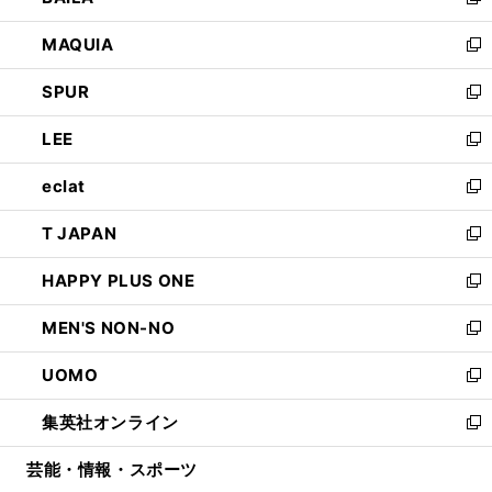
い
新
ン
ウ
し
MAQUIA
ド
ィ
い
新
ウ
ン
ウ
し
SPUR
で
ド
ィ
い
新
開
ウ
ン
ウ
し
LEE
く
で
ド
ィ
い
新
開
ウ
ン
ウ
し
eclat
く
で
ド
ィ
い
新
開
ウ
ン
ウ
し
T JAPAN
く
で
ド
ィ
い
新
開
ウ
ン
ウ
し
HAPPY PLUS ONE
く
で
ド
ィ
い
新
開
ウ
ン
ウ
し
MEN'S NON-NO
く
で
ド
ィ
い
新
開
ウ
ン
ウ
し
UOMO
く
で
ド
ィ
い
新
開
ウ
ン
ウ
し
集英社オンライン
く
で
ド
ィ
い
新
開
ウ
ン
ウ
し
芸能・情報・スポーツ
く
で
ド
ィ
い