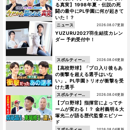
る真実】1998年夏・伝説の死
闘の最中にPL学園に何が起きて
いた！？
ニュース
2026.08.07更新
YUZURU2027羽生結弦カレン
ダー 予約受付中！
スポルティーバ
2026.08.06更新
動画
【高校野球】「プロ入り後もあ
の衝撃を超える選手はいな
い」。PL学園トリオが衝撃を受
けた選手
スポルティーバ
2026.08.06更新
動画
【プロ野球】指揮官によってチ
ームが変わる！？ 金村義明＆大
塚光二が語る歴代監督エピソー
ド
スポルティーバ
2026.08.06更新