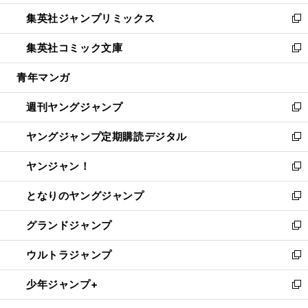
開
ウ
ン
ウ
し
集英社ジャンプリミックス
く
で
ド
ィ
い
新
開
ウ
ン
ウ
し
集英社コミック文庫
く
で
ド
ィ
い
新
開
ウ
ン
ウ
し
青年マンガ
く
で
ド
ィ
い
開
ウ
ン
ウ
週刊ヤングジャンプ
く
で
ド
ィ
新
開
ウ
ン
し
ヤングジャンプ定期購読デジタル
く
で
ド
い
新
開
ウ
ウ
し
ヤンジャン！
く
で
ィ
い
新
開
ン
ウ
し
となりのヤングジャンプ
く
ド
ィ
い
新
ウ
ン
ウ
し
グランドジャンプ
で
ド
ィ
い
新
開
ウ
ン
ウ
し
ウルトラジャンプ
く
で
ド
ィ
い
新
開
ウ
ン
ウ
し
少年ジャンプ+
く
で
ド
ィ
い
新
開
ウ
ン
ウ
し