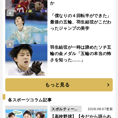
か
4
「僕なりの４回転半ができた」
最後の五輪、羽生結弦がこだわ
ったジャンプの美学
5
羽生結弦が一時は諦めたソチ五
輪の金メダル「五輪の本当の怖
さを知った......」
もっと見る
各スポーツコラム記事
スポルティーバ
2026.08.07更新
動画
【高校野球】【今だから語られ