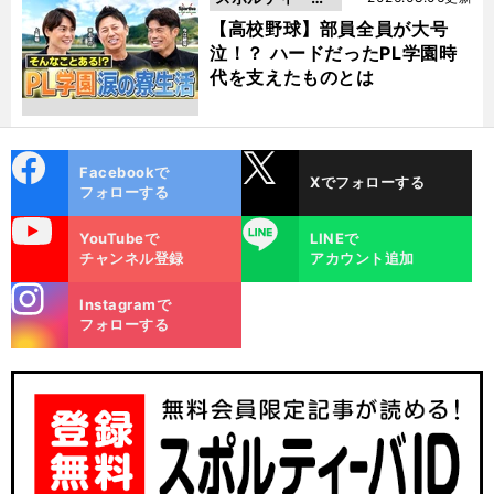
動画
【高校野球】部員全員が大号
泣！？ ハードだったPL学園時
代を支えたものとは
cebo
X
Facebookで
Xでフォローする
ok
フォローする
uTube
LINE
YouTubeで
LINEで
チャンネル登録
アカウント追加
stagra
Instagramで
m
フォローする