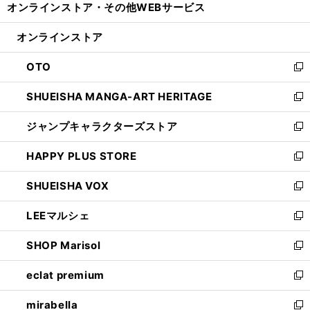
オンラインストア・
その他WEBサービス
く
で
ィ
い
開
ン
ウ
オンラインストア
く
ド
ィ
ウ
ン
OTO
で
ド
新
開
ウ
し
SHUEISHA MANGA-ART HERITAGE
く
で
い
新
開
ウ
し
ジャンプキャラクターズストア
く
ィ
い
新
ン
ウ
し
HAPPY PLUS STORE
ド
ィ
い
新
ウ
ン
ウ
し
SHUEISHA VOX
で
ド
ィ
い
新
開
ウ
ン
ウ
し
LEEマルシェ
く
で
ド
ィ
い
新
開
ウ
ン
ウ
し
SHOP Marisol
く
で
ド
ィ
い
新
開
ウ
ン
ウ
し
eclat premium
く
で
ド
ィ
い
新
開
ウ
ン
ウ
し
mirabella
く
で
ド
ィ
い
新