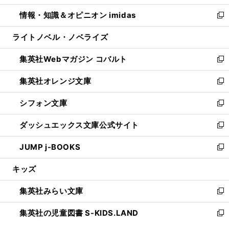
開
ウ
ン
ウ
し
情報・知識＆オピニオン imidas
く
で
ド
ィ
い
新
開
ウ
ン
ウ
し
ライトノベル・ノベライズ
く
で
ド
ィ
い
開
ウ
ン
ウ
集英社Webマガジン コバルト
く
で
ド
ィ
新
開
ウ
ン
し
集英社オレンジ文庫
く
で
ド
い
新
開
ウ
ウ
し
シフォン文庫
く
で
ィ
い
新
開
ン
ウ
し
ダッシュエックス文庫公式サイト
く
ド
ィ
い
新
ウ
ン
ウ
し
JUMP j-BOOKS
で
ド
ィ
い
新
開
ウ
ン
ウ
し
キッズ
く
で
ド
ィ
い
開
ウ
ン
ウ
集英社みらい文庫
く
で
ド
ィ
新
開
ウ
ン
し
集英社の児童図書 S-KIDS.LAND
く
で
ド
い
新
開
ウ
ウ
し