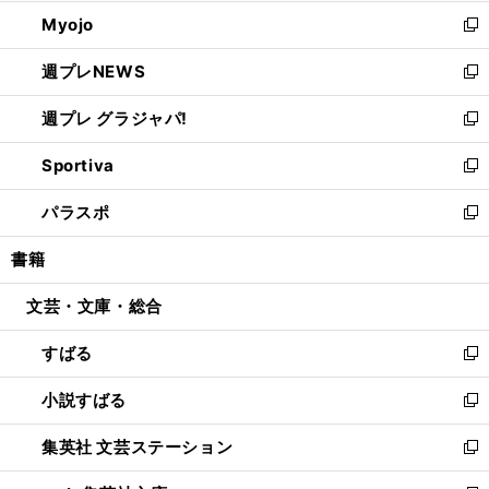
開
ウ
ン
ウ
Myojo
く
で
ド
ィ
新
開
ウ
ン
し
週プレNEWS
く
で
ド
い
新
開
ウ
ウ
し
週プレ グラジャパ!
く
で
ィ
い
新
開
ン
ウ
し
Sportiva
く
ド
ィ
い
新
ウ
ン
ウ
し
パラスポ
で
ド
ィ
い
新
開
ウ
ン
ウ
し
書籍
く
で
ド
ィ
い
開
ウ
ン
ウ
文芸・文庫・総合
く
で
ド
ィ
開
ウ
ン
すばる
く
で
ド
新
開
ウ
し
小説すばる
く
で
い
新
開
ウ
し
集英社 文芸ステーション
く
ィ
い
新
ン
ウ
し