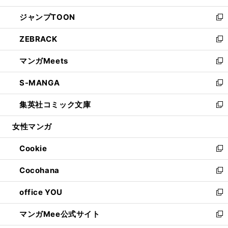
開
ウ
ン
ウ
し
ジャンプTOON
く
で
ド
ィ
い
新
開
ウ
ン
ウ
し
ZEBRACK
く
で
ド
ィ
い
新
開
ウ
ン
ウ
し
マンガMeets
く
で
ド
ィ
い
新
開
ウ
ン
ウ
し
S-MANGA
く
で
ド
ィ
い
新
開
ウ
ン
ウ
し
集英社コミック文庫
く
で
ド
ィ
い
新
開
ウ
ン
ウ
し
女性マンガ
く
で
ド
ィ
い
開
ウ
ン
ウ
Cookie
く
で
ド
ィ
新
開
ウ
ン
し
Cocohana
く
で
ド
い
新
開
ウ
ウ
し
office YOU
く
で
ィ
い
新
開
ン
ウ
し
マンガMee公式サイト
く
ド
ィ
い
新
ウ
ン
ウ
し