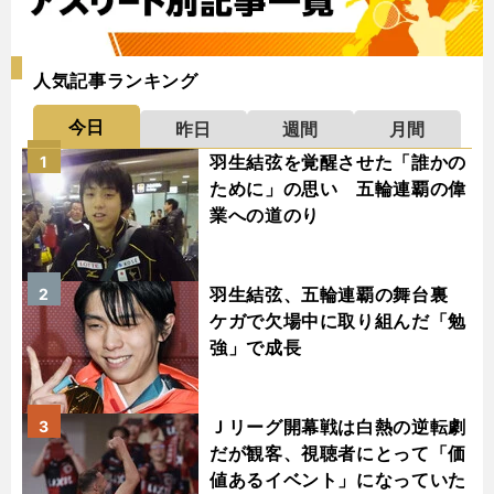
人気記事ランキング
今日
昨日
週間
月間
羽生結弦を覚醒させた「誰かの
1
ために」の思い 五輪連覇の偉
業への道のり
羽生結弦、五輪連覇の舞台裏
2
ケガで欠場中に取り組んだ「勉
強」で成長
Ｊリーグ開幕戦は白熱の逆転劇
3
だが観客、視聴者にとって「価
値あるイベント」になっていた