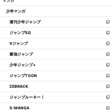
マンガ
ド
閉
ウ
じ
少年マンガ
で
る
開
週刊少年ジャンプ
く
新
し
ジャンプSQ
い
新
ウ
し
Vジャンプ
ィ
い
新
ン
ウ
し
最強ジャンプ
ド
ィ
い
新
ウ
ン
ウ
し
少年ジャンプ+
で
ド
ィ
い
新
開
ウ
ン
ウ
し
ジャンプTOON
く
で
ド
ィ
い
新
開
ウ
ン
ウ
し
ZEBRACK
く
で
ド
ィ
い
新
開
ウ
ン
ウ
し
ジャンプルーキー！
く
で
ド
ィ
い
新
開
ウ
ン
ウ
し
S-MANGA
く
で
ド
ィ
い
新