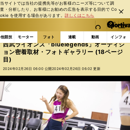
当サイトでは当社の提携先等がお客様のニーズ等について調
査・分析したり、お客様にお勧めの広告を表⽰する⽬的で Co
閉じ
okie を使⽤する場合があります。
詳しくはこちら
る
マイペ
web Sportiva (webスポルティーバ)
検索
メニュ
we
ー
フォトギャラリー
西武ライオンズ「bluelegends
b
ジ
の他競技
モーター
フォト
連載
動画
インフォ
ス
西武ライオンズ「bluelegends」オーディシ
ポ
ョン密着取材・フォトギャラリー (18ページ
ル
目)
テ
ィ
2024年02月26日 06:00 公開
2024年02月26日 06:02 更新
ー
バ
次へ