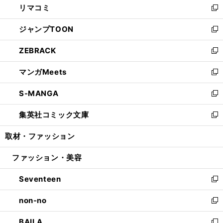
リマコミ
で
ド
ィ
い
新
開
ウ
ン
ウ
し
ジャンプTOON
く
で
ド
ィ
い
新
開
ウ
ン
ウ
し
ZEBRACK
く
で
ド
ィ
い
新
開
ウ
ン
ウ
し
マンガMeets
く
で
ド
ィ
い
新
開
ウ
ン
ウ
し
S-MANGA
く
で
ド
ィ
い
新
開
ウ
ン
ウ
し
集英社コミック文庫
く
で
ド
ィ
い
新
開
ウ
ン
ウ
し
取材・ファッション
く
で
ド
ィ
い
開
ウ
ン
ウ
ファッション・美容
く
で
ド
ィ
開
ウ
ン
Seventeen
く
で
ド
新
開
ウ
し
non-no
く
で
い
新
開
ウ
し
BAILA
く
ィ