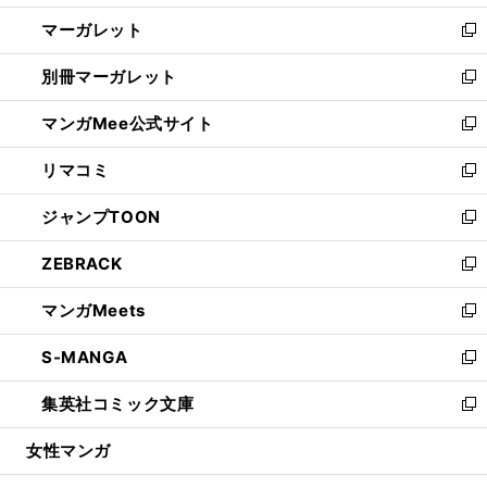
開
ウ
ン
し
マーガレット
く
で
ド
い
新
開
ウ
ウ
し
別冊マーガレット
く
で
ィ
い
新
開
ン
ウ
し
マンガMee公式サイト
く
ド
ィ
い
新
ウ
ン
ウ
し
リマコミ
で
ド
ィ
い
新
開
ウ
ン
ウ
し
ジャンプTOON
く
で
ド
ィ
い
新
開
ウ
ン
ウ
し
ZEBRACK
く
で
ド
ィ
い
新
開
ウ
ン
ウ
し
マンガMeets
く
で
ド
ィ
い
新
開
ウ
ン
ウ
し
S-MANGA
く
で
ド
ィ
い
新
開
ウ
ン
ウ
し
集英社コミック文庫
く
で
ド
ィ
い
新
開
ウ
ン
ウ
し
女性マンガ
く
で
ド
ィ
い
開
ウ
ン
ウ