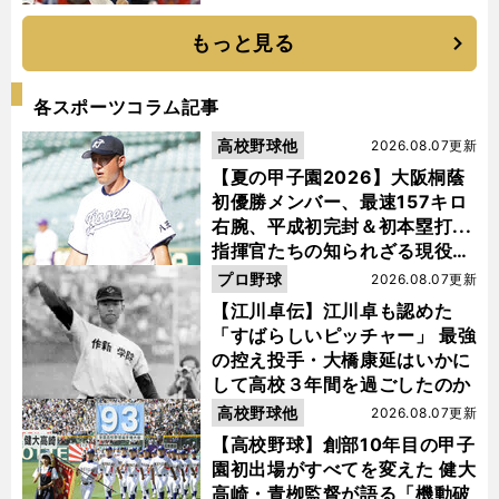
もっと見る
各スポーツコラム記事
高校野球他
2026.08.07更新
【夏の甲子園2026】大阪桐蔭
初優勝メンバー、最速157キロ
右腕、平成初完封＆初本塁打...
指揮官たちの知られざる現役時
代
プロ野球
2026.08.07更新
【江川卓伝】江川卓も認めた
「すばらしいピッチャー」 最強
の控え投手・大橋康延はいかに
して高校３年間を過ごしたのか
高校野球他
2026.08.07更新
【高校野球】創部10年目の甲子
園初出場がすべてを変えた 健大
高崎・青栁監督が語る「機動破