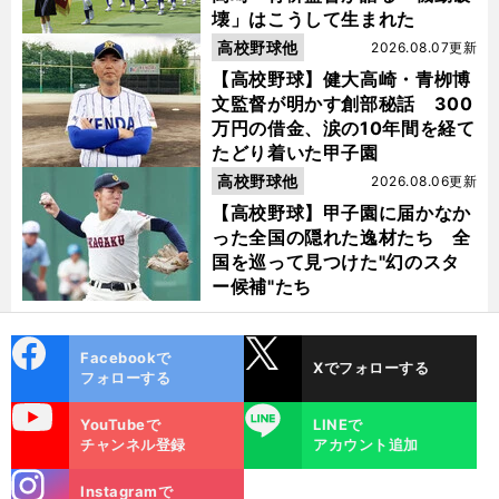
壊」はこうして生まれた
高校野球他
2026.08.07更新
【高校野球】健大高崎・青栁博
文監督が明かす創部秘話 300
万円の借金、涙の10年間を経て
たどり着いた甲子園
高校野球他
2026.08.06更新
【高校野球】甲子園に届かなか
った全国の隠れた逸材たち 全
国を巡って見つけた"幻のスタ
ー候補"たち
cebo
X
Facebookで
Xでフォローする
ok
フォローする
uTube
LINE
YouTubeで
LINEで
チャンネル登録
アカウント追加
stagra
Instagramで