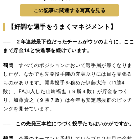
この記事に関連する写真を見る
【好調な選手をうまくマネジメント】
── ２年連続最下位だったチームがウソのように、ここ
まで貯金14と快進撃を続けています。
鶴岡
すべてのポジションにおいて選手層が厚くなりま
したが、なかでも先発投手陣の充実ぶりには目を見張る
ものがあります。開幕投手を務めた伊藤大海（11勝4
敗）、FA加入した山﨑福也（９勝４敗）が貯金をつく
り、加藤貴之（９勝７敗）は今年も安定感抜群のピッチ
ングを見せています。
── この先発三本柱につづく投手たちはいかがですか。
鶴岡
今季のキーマンと予想していたプロ２年目の金村