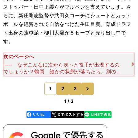
ストッパー・田中正義らがブルペンを支えています。さ
らに、新庄剛志監督や武田久コーチにシュートとカット
ボールを絶賛されて自信をつけた生田目翼、育成ドラフ
ト出身の速球派・柳川大晟が８セーブと売り出し中で
す。
次のページへ
── なぜこんなに次から次へと投手が出現するの
でしょうか？鶴岡 誰かの状態が落ちたら、別の投
手が上がってきて結果を出す。ものすごくいいサイ
クルで回っています。チームの合計ホールド数は、
次
1
2
3
のページへ
パ・リーグ１位
1 / 3
いいね
Xでポストする
LINEで送る
line
faceboo
x
k