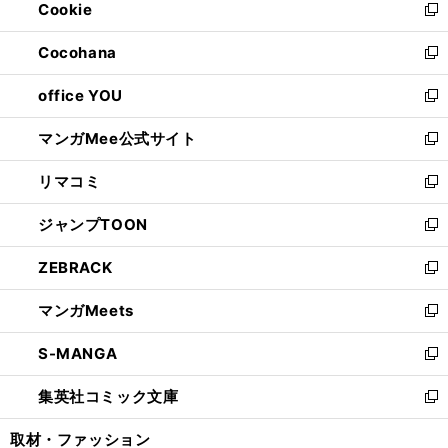
Cookie
く
で
ド
ィ
新
開
ウ
ン
し
Cocohana
く
で
ド
い
新
開
ウ
ウ
し
office YOU
く
で
ィ
い
新
開
ン
ウ
し
マンガMee公式サイト
く
ド
ィ
い
新
ウ
ン
ウ
し
リマコミ
で
ド
ィ
い
新
開
ウ
ン
ウ
し
ジャンプTOON
く
で
ド
ィ
い
新
開
ウ
ン
ウ
し
ZEBRACK
く
で
ド
ィ
い
新
開
ウ
ン
ウ
し
マンガMeets
く
で
ド
ィ
い
新
開
ウ
ン
ウ
し
S-MANGA
く
で
ド
ィ
い
新
開
ウ
ン
ウ
し
集英社コミック文庫
く
で
ド
ィ
い
新
開
ウ
ン
ウ
し
取材・ファッション
く
で
ド
ィ
い