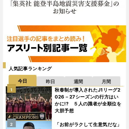
人気記事ランキング
今日
昨日
週間
月間
秋春制が導入されたJ1リーグ2
1
026－27シーズンの行方はい
かに!? ５人の識者が全順位を
大胆予想
「お前がラクして生意気だな」
2