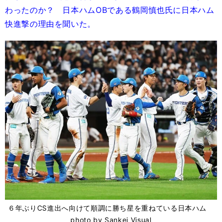
わったのか？ 日本ハムOBである鶴岡慎也氏に日本ハム
快進撃の理由を聞いた。
６年ぶりCS進出へ向けて順調に勝ち星を重ねている日本ハム
photo by Sankei Visual