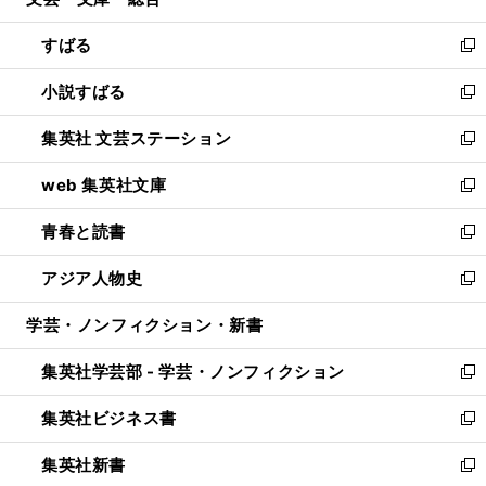
ィ
開
ウ
ン
すばる
く
で
ド
新
開
ウ
し
小説すばる
く
で
い
新
開
ウ
し
集英社 文芸ステーション
く
ィ
い
新
ン
ウ
し
web 集英社文庫
ド
ィ
い
新
ウ
ン
ウ
し
青春と読書
で
ド
ィ
い
新
開
ウ
ン
ウ
し
アジア人物史
く
で
ド
ィ
い
新
開
ウ
ン
ウ
し
学芸・ノンフィクション・新書
く
で
ド
ィ
い
開
ウ
ン
ウ
集英社学芸部 - 学芸・ノンフィクション
く
で
ド
ィ
新
開
ウ
ン
し
集英社ビジネス書
く
で
ド
い
新
開
ウ
ウ
し
集英社新書
く
で
ィ
い
新