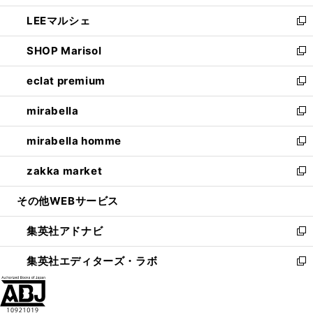
開
ウ
ン
ウ
し
LEEマルシェ
く
で
ド
ィ
い
新
開
ウ
ン
ウ
し
SHOP Marisol
く
で
ド
ィ
い
新
開
ウ
ン
ウ
し
eclat premium
く
で
ド
ィ
い
新
開
ウ
ン
ウ
し
mirabella
く
で
ド
ィ
い
新
開
ウ
ン
ウ
し
mirabella homme
く
で
ド
ィ
い
新
開
ウ
ン
ウ
し
zakka market
く
で
ド
ィ
い
新
開
ウ
ン
ウ
し
その他WEBサービス
く
で
ド
ィ
い
開
ウ
ン
ウ
集英社アドナビ
く
で
ド
ィ
新
開
ウ
ン
し
集英社エディターズ・ラボ
く
で
ド
い
新
開
ウ
ウ
し
く
で
ィ
い
開
ン
ウ