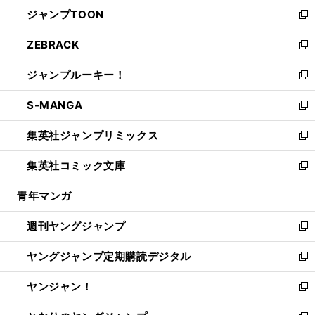
ン
ウ
し
ジャンプTOON
く
で
ド
ィ
い
新
開
ウ
ン
ウ
し
ZEBRACK
く
で
ド
ィ
い
新
開
ウ
ン
ウ
し
ジャンプルーキー！
く
で
ド
ィ
い
新
開
ウ
ン
ウ
し
S-MANGA
く
で
ド
ィ
い
新
開
ウ
ン
ウ
し
集英社ジャンプリミックス
く
で
ド
ィ
い
新
開
ウ
ン
ウ
し
集英社コミック文庫
く
で
ド
ィ
い
新
開
ウ
ン
ウ
し
青年マンガ
く
で
ド
ィ
い
開
ウ
ン
ウ
週刊ヤングジャンプ
く
で
ド
ィ
新
開
ウ
ン
し
ヤングジャンプ定期購読デジタル
く
で
ド
い
新
開
ウ
ウ
し
ヤンジャン！
く
で
ィ
い
新
開
ン
ウ
し