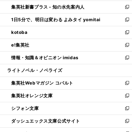
開
ン
ウ
し
集英社新書プラス - 知の水先案内人
く
ド
ィ
い
新
ウ
ン
ウ
し
1日5分で、明日は変わる よみタイ yomitai
で
ド
ィ
い
新
開
ウ
ン
ウ
し
kotoba
く
で
ド
ィ
い
新
開
ウ
ン
ウ
し
e!集英社
く
で
ド
ィ
い
新
開
ウ
ン
ウ
し
情報・知識＆オピニオン imidas
く
で
ド
ィ
い
新
開
ウ
ン
ウ
し
ライトノベル・ノベライズ
く
で
ド
ィ
い
開
ウ
ン
ウ
集英社Webマガジン コバルト
く
で
ド
ィ
新
開
ウ
ン
し
集英社オレンジ文庫
く
で
ド
い
新
開
ウ
ウ
し
シフォン文庫
く
で
ィ
い
新
開
ン
ウ
し
ダッシュエックス文庫公式サイト
く
ド
ィ
い
新
ウ
ン
ウ
し