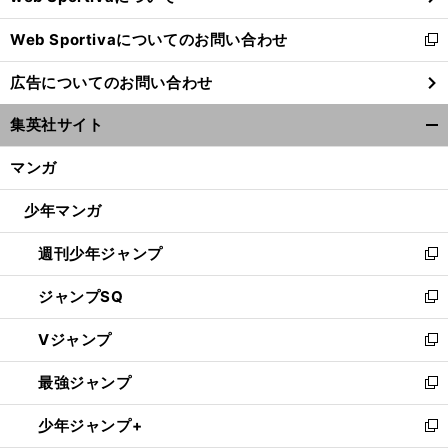
開
Web Sportivaについてのお問い合わせ
く
新
し
広告についてのお問い合わせ
い
ウ
集英社サイト
ィ
開
ン
く/
マンガ
ド
閉
ウ
じ
少年マンガ
で
る
開
週刊少年ジャンプ
く
新
し
ジャンプSQ
い
新
ウ
し
Vジャンプ
ィ
い
新
ン
ウ
し
最強ジャンプ
ド
ィ
い
新
ウ
ン
ウ
し
少年ジャンプ+
で
ド
ィ
い
新
開
ウ