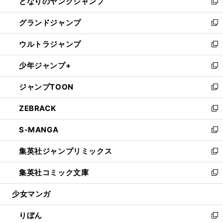
となりのヤングジャンプ
く
ド
ィ
い
新
ウ
ン
ウ
し
グランドジャンプ
で
ド
ィ
い
新
開
ウ
ン
ウ
し
ウルトラジャンプ
く
で
ド
ィ
い
新
開
ウ
ン
ウ
し
少年ジャンプ+
く
で
ド
ィ
い
新
開
ウ
ン
ウ
し
ジャンプTOON
く
で
ド
ィ
い
新
開
ウ
ン
ウ
し
ZEBRACK
く
で
ド
ィ
い
新
開
ウ
ン
ウ
し
S-MANGA
く
で
ド
ィ
い
新
開
ウ
ン
ウ
し
集英社ジャンプリミックス
く
で
ド
ィ
い
新
開
ウ
ン
ウ
し
集英社コミック文庫
く
で
ド
ィ
い
新
開
ウ
ン
ウ
し
少女マンガ
く
で
ド
ィ
い
開
ウ
ン
ウ
りぼん
く
で
ド
ィ
新