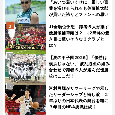
「あいつ若いくせに」厳しい言
葉を浴びせられるも佐藤慎太郎
が貫いた誇りとファンへの思い
J1全順位予想 識者５人が推す
3
優勝候補筆頭は？ J2降格の憂
き目に遭いそうな３クラブと
は？
4
【夏の甲子園2026】「優勝は
横浜じゃない」 波乱必至の組み
合わせで識者５人が選んだ優勝
校はここだ！
5
河村勇輝がサマーリーグで示し
たリーダーシップと悔し涙 ２
年ぶりの日本代表の舞台を糧に
３年目のNBA挑戦は続く