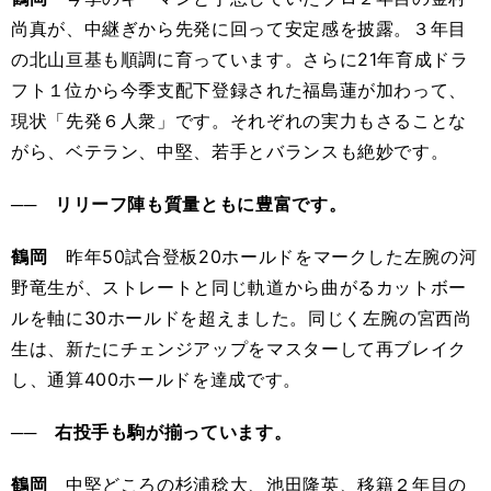
尚真が、中継ぎから先発に回って安定感を披露。３年目
の北山亘基も順調に育っています。さらに21年育成ドラ
フト１位から今季支配下登録された福島蓮が加わって、
現状「先発６人衆」です。それぞれの実力もさることな
がら、ベテラン、中堅、若手とバランスも絶妙です。
── リリーフ陣も質量ともに豊富です。
鶴岡
昨年50試合登板20ホールドをマークした左腕の河
野竜生が、ストレートと同じ軌道から曲がるカットボー
ルを軸に30ホールドを超えました。同じく左腕の宮西尚
生は、新たにチェンジアップをマスターして再ブレイク
し、通算400ホールドを達成です。
── 右投手も駒が揃っています。
鶴岡
中堅どころの杉浦稔大、池田隆英、移籍２年目の