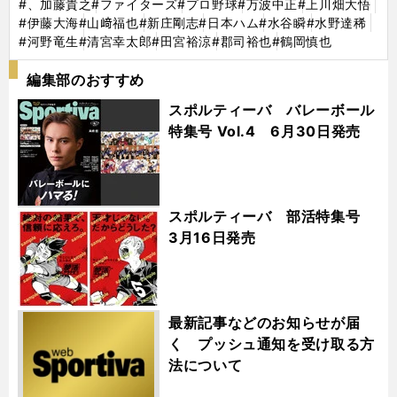
#、加藤貴之
#ファイターズ
#プロ野球
#万波中正
#上川畑大悟
#伊藤大海
#山﨑福也
#新庄剛志
#日本ハム
#水谷瞬
#水野達稀
#河野竜生
#清宮幸太郎
#田宮裕涼
#郡司裕也
#鶴岡慎也
編集部のおすすめ
スポルティーバ バレーボール
特集号 Vol.4 6月30日発売
スポルティーバ 部活特集号
3月16日発売
最新記事などのお知らせが届
く プッシュ通知を受け取る方
法について