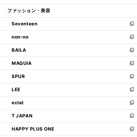
開
ウ
ン
ウ
ファッション・美容
く
で
ド
ィ
開
ウ
ン
Seventeen
く
で
ド
新
開
ウ
し
non-no
く
で
い
新
開
ウ
し
BAILA
く
ィ
い
新
ン
ウ
し
MAQUIA
ド
ィ
い
新
ウ
ン
ウ
し
SPUR
で
ド
ィ
い
新
開
ウ
ン
ウ
し
LEE
く
で
ド
ィ
い
新
開
ウ
ン
ウ
し
eclat
く
で
ド
ィ
い
新
開
ウ
ン
ウ
し
T JAPAN
く
で
ド
ィ
い
新
開
ウ
ン
ウ
し
HAPPY PLUS ONE
く
で
ド
ィ
い
新
開
ウ
ン
ウ
し