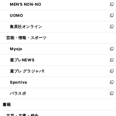
MEN'S NON-NO
く
で
ド
ィ
い
新
開
ウ
ン
ウ
し
UOMO
く
で
ド
ィ
い
新
開
ウ
ン
ウ
し
集英社オンライン
く
で
ド
ィ
い
新
開
ウ
ン
ウ
し
芸能・情報・スポーツ
く
で
ド
ィ
い
開
ウ
ン
ウ
Myojo
く
で
ド
ィ
新
開
ウ
ン
し
週プレNEWS
く
で
ド
い
新
開
ウ
ウ
し
週プレ グラジャパ!
く
で
ィ
い
新
開
ン
ウ
し
Sportiva
く
ド
ィ
い
新
ウ
ン
ウ
し
パラスポ
で
ド
ィ
い
新
開
ウ
ン
ウ
し
書籍
く
で
ド
ィ
い
開
ウ
ン
ウ
文芸・文庫・総合
く
で
ド