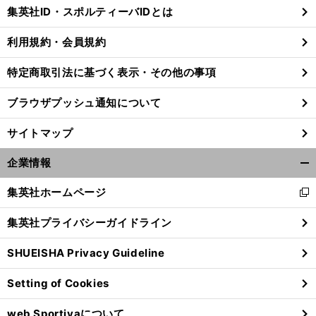
じ
集英社ID・スポルティーバIDとは
る
利用規約・会員規約
特定商取引法に基づく表示・その他の事項
ブラウザプッシュ通知について
サイトマップ
企業情報
開
く/
集英社ホームページ
新
閉
し
じ
集英社プライバシーガイドライン
い
る
ウ
SHUEISHA Privacy Guideline
ィ
ン
Setting of Cookies
ド
ウ
web Sportivaについて
で