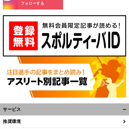
m
フォローする
、
？
前
へ
CS
サービス
開
く/
推奨環境
閉