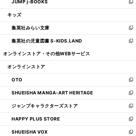
JUMP j-BOOKS
で
ド
ィ
い
新
開
ウ
ン
ウ
し
キッズ
く
で
ド
ィ
い
開
ウ
ン
ウ
集英社みらい文庫
く
で
ド
ィ
新
開
ウ
ン
し
集英社の児童図書 S-KIDS.LAND
く
で
ド
い
新
開
ウ
ウ
し
オンラインストア・
その他WEBサービス
く
で
ィ
い
開
ン
ウ
オンラインストア
く
ド
ィ
ウ
ン
OTO
で
ド
新
開
ウ
し
SHUEISHA MANGA-ART HERITAGE
く
で
い
新
開
ウ
し
ジャンプキャラクターズストア
く
ィ
い
新
ン
ウ
し
HAPPY PLUS STORE
ド
ィ
い
新
ウ
ン
ウ
し
SHUEISHA VOX
で
ド
ィ
い
新