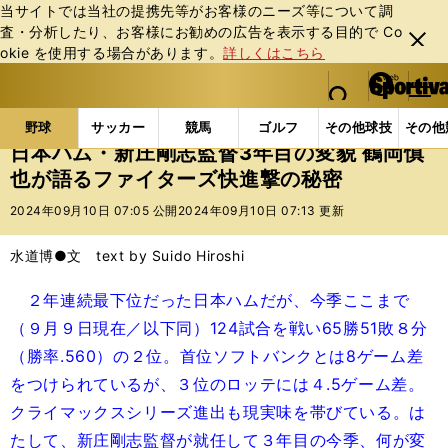
当サイトでは当社の提携先等がお客様のニーズ等について調
査・分析したり、お客様にお勧めの広告を表⽰する⽬的で Co
閉じ
okie を使⽤する場合があります。
詳しくはこちら
る
マイペ
web Sportiva (webスポルティーバ)
検索
メニュ
we
ー
野球の記事一覧
プロ野球
日本ハム・新庄剛志監督3
b
ジ
野球
サッカー
競馬
ゴルフ
その他球技
その他
ス
日本ハム・新庄剛志監督3年目の変貌 鶴岡慎
ポ
也が語るファイターズ快進撃の秘密
ル
テ
2024年09月10日 07:05 公開
2024年09月10日 07:13 更新
ィ
ー
水道博●文 text by Suido Hiroshi
バ
２年連続最下位だった日本ハムだが、今季ここまで
（９月９日現在／以下同）124試合を戦い65勝51敗８分
（勝率.560）の２位。首位ソフトバンクとは8ゲーム差
をつけられているが、３位のロッテには４.5ゲーム差。
クライマックスシリーズ進出も現実味を帯びている。は
たして、新庄剛志監督が就任して３年目の今季、何が変