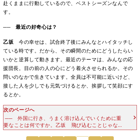
赴くままに行動しているので、ベストシーズンなんで
す。
── 最近の好奇心は？
乙坂
今の幸せは、試合終了後にみんなとハイタッチし
ている時です。だから、その瞬間のためにどうしたらい
いかと逆算して動きます。最近のテーマは、みんなの応
援団長。目の前の人の心にどう着火させられるか。その
問いのなかで生きています。全員は不可能に近いけど、
接した人を少しでも元気づけるとか、挨拶して笑顔にす
るとか。
次のページへ
── 外国に行き、うまく溶け込んでいくために重
要なことは何ですか。乙坂 飛び込むことじゃない
ですか。こういう言い方はあまりよくないですけ
ど、日本人の国民性としてあまり主張しないじゃな
次