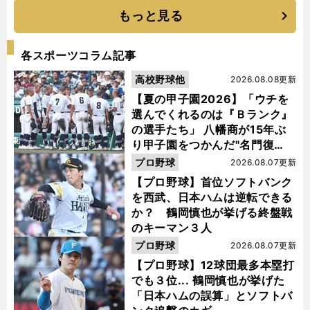
もっと見る
各スポーツコラム記事
高校野球他
2026.08.08更新
【夏の甲子園2026】「ウチを
選んでくれるのは『Ｂランク』
の選手たち」 八幡商が15年ぶ
り甲子園をつかんだ"名門復
活"の舞台裏
プロ野球
2026.08.07更新
【プロ野球】首位ソフトバンク
を西武、日本ハムは逆転できる
か？ 鶴岡慎也が挙げる終盤戦
のキーマン３人
プロ野球
2026.08.07更新
【プロ野球】12球団最多本塁打
でも３位... 鶴岡慎也が挙げた
「日本ハムの誤算」とソフトバ