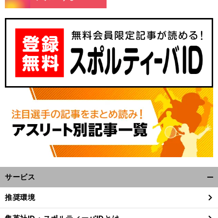
前
へ
サービス
開
く/
推奨環境
閉
じ