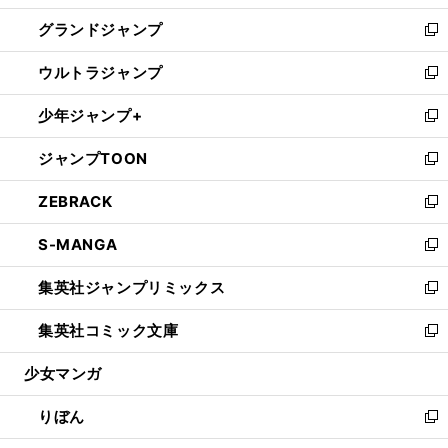
ウ
ン
ウ
し
グランドジャンプ
で
ド
ィ
い
新
開
ウ
ン
ウ
し
ウルトラジャンプ
く
で
ド
ィ
い
新
開
ウ
ン
ウ
し
少年ジャンプ+
く
で
ド
ィ
い
新
開
ウ
ン
ウ
し
ジャンプTOON
く
で
ド
ィ
い
新
開
ウ
ン
ウ
し
ZEBRACK
く
で
ド
ィ
い
新
開
ウ
ン
ウ
し
S-MANGA
く
で
ド
ィ
い
新
開
ウ
ン
ウ
し
集英社ジャンプリミックス
く
で
ド
ィ
い
新
開
ウ
ン
ウ
し
集英社コミック文庫
く
で
ド
ィ
い
新
開
ウ
ン
ウ
し
少女マンガ
く
で
ド
ィ
い
開
ウ
ン
ウ
りぼん
く
で
ド
ィ
新
開
ウ
ン
し