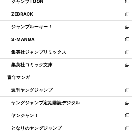
ジャンプTOON
く
で
ド
ィ
い
新
開
ウ
ン
ウ
し
ZEBRACK
く
で
ド
ィ
い
新
開
ウ
ン
ウ
し
ジャンプルーキー！
く
で
ド
ィ
い
新
開
ウ
ン
ウ
し
S-MANGA
く
で
ド
ィ
い
新
開
ウ
ン
ウ
し
集英社ジャンプリミックス
く
で
ド
ィ
い
新
開
ウ
ン
ウ
し
集英社コミック文庫
く
で
ド
ィ
い
新
開
ウ
ン
ウ
し
青年マンガ
く
で
ド
ィ
い
開
ウ
ン
ウ
週刊ヤングジャンプ
く
で
ド
ィ
新
開
ウ
ン
し
ヤングジャンプ定期購読デジタル
く
で
ド
い
新
開
ウ
ウ
し
ヤンジャン！
く
で
ィ
い
新
開
ン
ウ
し
となりのヤングジャンプ
く
ド
ィ
い
新