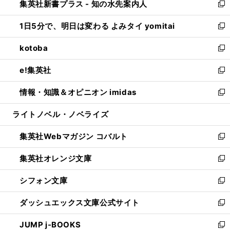
集英社新書プラス - 知の水先案内人
く
ド
ィ
い
新
ウ
ン
ウ
し
1日5分で、明日は変わる よみタイ yomitai
で
ド
ィ
い
新
開
ウ
ン
ウ
し
kotoba
く
で
ド
ィ
い
新
開
ウ
ン
ウ
し
e!集英社
く
で
ド
ィ
い
新
開
ウ
ン
ウ
し
情報・知識＆オピニオン imidas
く
で
ド
ィ
い
新
開
ウ
ン
ウ
し
ライトノベル・ノベライズ
く
で
ド
ィ
い
開
ウ
ン
ウ
集英社Webマガジン コバルト
く
で
ド
ィ
新
開
ウ
ン
し
集英社オレンジ文庫
く
で
ド
い
新
開
ウ
ウ
し
シフォン文庫
く
で
ィ
い
新
開
ン
ウ
し
ダッシュエックス文庫公式サイト
く
ド
ィ
い
新
ウ
ン
ウ
し
JUMP j-BOOKS
で
ド
ィ
い
新