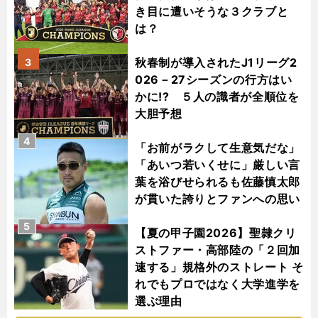
き目に遭いそうな３クラブと
は？
秋春制が導入されたJ1リーグ2
3
026－27シーズンの行方はい
かに!? ５人の識者が全順位を
大胆予想
4
「お前がラクして生意気だな」
「あいつ若いくせに」厳しい言
葉を浴びせられるも佐藤慎太郎
が貫いた誇りとファンへの思い
5
【夏の甲子園2026】聖隷クリ
ストファー・高部陸の「２回加
速する」規格外のストレート そ
れでもプロではなく大学進学を
選ぶ理由