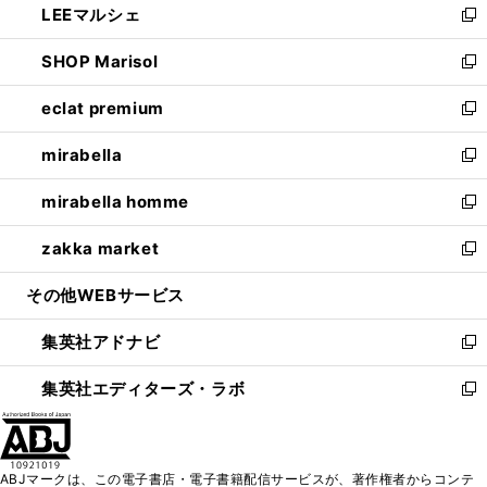
LEEマルシェ
く
で
ド
ィ
い
新
開
ウ
ン
ウ
し
SHOP Marisol
く
で
ド
ィ
い
新
開
ウ
ン
ウ
し
eclat premium
く
で
ド
ィ
い
新
開
ウ
ン
ウ
し
mirabella
く
で
ド
ィ
い
新
開
ウ
ン
ウ
し
mirabella homme
く
で
ド
ィ
い
新
開
ウ
ン
ウ
し
zakka market
く
で
ド
ィ
い
新
開
ウ
ン
ウ
し
その他WEBサービス
く
で
ド
ィ
い
開
ウ
ン
ウ
集英社アドナビ
く
で
ド
ィ
新
開
ウ
ン
し
集英社エディターズ・ラボ
く
で
ド
い
新
開
ウ
ウ
し
く
で
ィ
い
開
ン
ウ
ABJマークは、この電子書店・電子書籍配信サービスが、著作権者からコンテ
く
ド
ィ