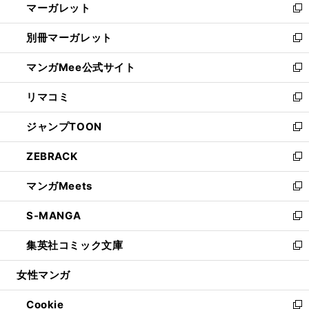
マーガレット
く
で
ド
い
新
開
ウ
ウ
し
別冊マーガレット
く
で
ィ
い
新
開
ン
ウ
し
マンガMee公式サイト
く
ド
ィ
い
新
ウ
ン
ウ
し
リマコミ
で
ド
ィ
い
新
開
ウ
ン
ウ
し
ジャンプTOON
く
で
ド
ィ
い
新
開
ウ
ン
ウ
し
ZEBRACK
く
で
ド
ィ
い
新
開
ウ
ン
ウ
し
マンガMeets
く
で
ド
ィ
い
新
開
ウ
ン
ウ
し
S-MANGA
く
で
ド
ィ
い
新
開
ウ
ン
ウ
し
集英社コミック文庫
く
で
ド
ィ
い
新
開
ウ
ン
ウ
し
女性マンガ
く
で
ド
ィ
い
開
ウ
ン
ウ
Cookie
く
で
ド
ィ
新