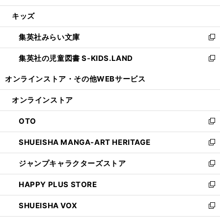
開
ウ
ン
ウ
し
キッズ
く
で
ド
ィ
い
開
ウ
ン
ウ
集英社みらい文庫
く
で
ド
ィ
新
開
ウ
ン
し
集英社の児童図書 S-KIDS.LAND
く
で
ド
い
新
開
ウ
ウ
し
オンラインストア・
その他WEBサービス
く
で
ィ
い
開
ン
ウ
オンラインストア
く
ド
ィ
ウ
ン
OTO
で
ド
新
開
ウ
し
SHUEISHA MANGA-ART HERITAGE
く
で
い
新
開
ウ
し
ジャンプキャラクターズストア
く
ィ
い
新
ン
ウ
し
HAPPY PLUS STORE
ド
ィ
い
新
ウ
ン
ウ
し
SHUEISHA VOX
で
ド
ィ
い
新
開
ウ
ン
ウ
し