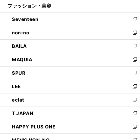
ファッション・美容
く
で
ド
ィ
開
ウ
ン
Seventeen
く
で
ド
新
開
ウ
し
non-no
く
で
い
新
開
ウ
し
BAILA
く
ィ
い
新
ン
ウ
し
MAQUIA
ド
ィ
い
新
ウ
ン
ウ
し
SPUR
で
ド
ィ
い
新
開
ウ
ン
ウ
し
LEE
く
で
ド
ィ
い
新
開
ウ
ン
ウ
し
eclat
く
で
ド
ィ
い
新
開
ウ
ン
ウ
し
T JAPAN
く
で
ド
ィ
い
新
開
ウ
ン
ウ
し
HAPPY PLUS ONE
く
で
ド
ィ
い
新
開
ウ
ン
ウ
し
く