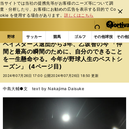
当サイトでは当社の提携先等がお客様のニーズ等について調
査・分析したり、お客様にお勧めの広告を表⽰する⽬的で Co
閉じ
okie を使⽤する場合があります。
詳しくはこちら
る
マイペ
web Sportiva (webスポルティーバ)
検索
メニュ
we
ー
野球の記事一覧
プロ野球
ベイスターズ退団から3年
b
ジ
野球
サッカー
競馬
ゴルフ
その他球技
その他
ス
ベイスターズ退団から3年、乙坂智の今 「仲
ポ
間と最高の瞬間のために、自分のできること
ル
を一生懸命やる。今年が野球人生のベストシ
テ
ィ
ーズン」 (4ページ目)
ー
2024年07月26日 17:00 公開
2024年07月26日 18:50 更新
バ
中島大輔●文 text by Nakajima Daisuke