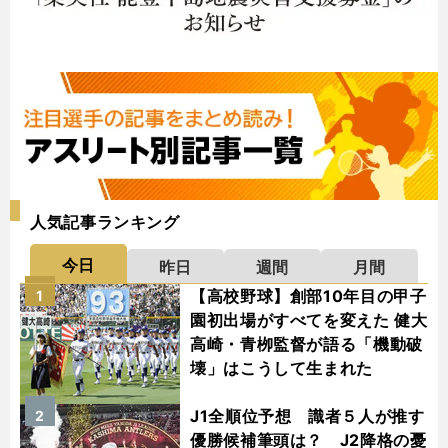
人気記事ランキング
今日
昨日
週間
月間
【高校野球】創部10年目の甲子
1
園初出場がすべてを変えた 健大
高崎・青栁監督が語る「機動破
壊」はこうして生まれた
J1全順位予想 識者５人が推す
2
優勝候補筆頭は？ J2降格の憂