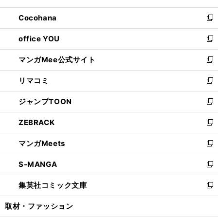
開
ウ
ン
し
Cocohana
く
で
ド
い
新
開
ウ
ウ
し
office YOU
く
で
ィ
い
新
開
ン
ウ
し
マンガMee公式サイト
く
ド
ィ
い
新
ウ
ン
ウ
し
リマコミ
で
ド
ィ
い
新
開
ウ
ン
ウ
し
ジャンプTOON
く
で
ド
ィ
い
新
開
ウ
ン
ウ
し
ZEBRACK
く
で
ド
ィ
い
新
開
ウ
ン
ウ
し
マンガMeets
く
で
ド
ィ
い
新
開
ウ
ン
ウ
し
S-MANGA
く
で
ド
ィ
い
新
開
ウ
ン
ウ
し
集英社コミック文庫
く
で
ド
ィ
い
新
開
ウ
ン
ウ
し
取材・ファッション
く
で
ド
ィ
い
開
ウ
ン
ウ