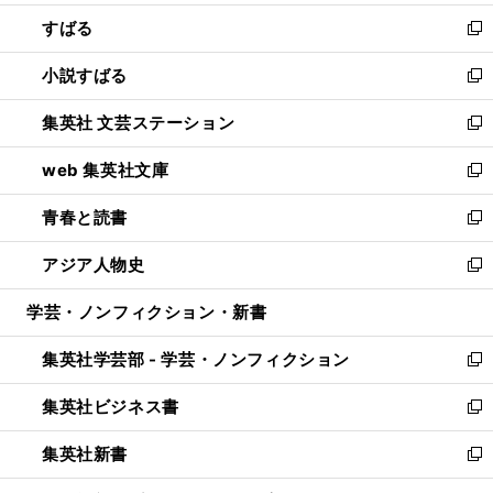
開
ウ
ン
すばる
く
で
ド
新
開
ウ
し
小説すばる
く
で
い
新
開
ウ
し
集英社 文芸ステーション
く
ィ
い
新
ン
ウ
し
web 集英社文庫
ド
ィ
い
新
ウ
ン
ウ
し
青春と読書
で
ド
ィ
い
新
開
ウ
ン
ウ
し
アジア人物史
く
で
ド
ィ
い
新
開
ウ
ン
ウ
し
学芸・ノンフィクション・新書
く
で
ド
ィ
い
開
ウ
ン
ウ
集英社学芸部 - 学芸・ノンフィクション
く
で
ド
ィ
新
開
ウ
ン
し
集英社ビジネス書
く
で
ド
い
新
開
ウ
ウ
し
集英社新書
く
で
ィ
い
新
開
ン
ウ
し