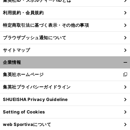
集英社ID・スポルティーバIDとは
る
利用規約・会員規約
特定商取引法に基づく表示・その他の事項
ブラウザプッシュ通知について
サイトマップ
企業情報
開
く/
集英社ホームページ
新
閉
し
じ
集英社プライバシーガイドライン
い
る
ウ
SHUEISHA Privacy Guideline
ィ
ン
Setting of Cookies
ド
ウ
web Sportivaについて
で