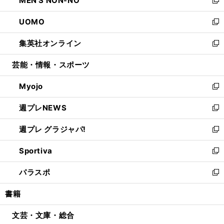
MEN'S NON-NO
で
ド
ィ
い
新
開
ウ
ン
ウ
し
UOMO
く
で
ド
ィ
い
新
開
ウ
ン
ウ
し
集英社オンライン
く
で
ド
ィ
い
新
開
ウ
ン
ウ
し
芸能・情報・スポーツ
く
で
ド
ィ
い
開
ウ
ン
ウ
Myojo
く
で
ド
ィ
新
開
ウ
ン
し
週プレNEWS
く
で
ド
い
新
開
ウ
ウ
し
週プレ グラジャパ!
く
で
ィ
い
新
開
ン
ウ
し
Sportiva
く
ド
ィ
い
新
ウ
ン
ウ
し
パラスポ
で
ド
ィ
い
新
開
ウ
ン
ウ
し
書籍
く
で
ド
ィ
い
開
ウ
ン
ウ
文芸・文庫・総合
く
で
ド
ィ