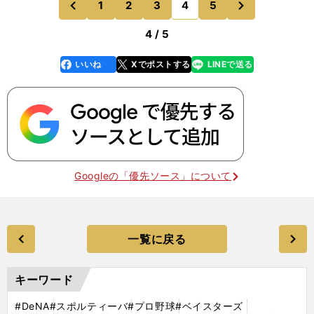
1
2
3
4
5
のページへ
のページへ
いですか。でも、
前
4 / 5
いいね
Xでポストする
LINEで送る
line
faceboo
x
k
Googleの「優先ソース」について
一覧に戻る
キーワード
#DeNA
#スポルティーバ
#プロ野球
#ベイスターズ