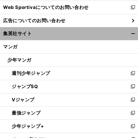
開
Web Sportivaについてのお問い合わせ
く
新
し
広告についてのお問い合わせ
い
ウ
集英社サイト
ィ
開
ン
く/
マンガ
ド
閉
ウ
じ
少年マンガ
で
る
開
週刊少年ジャンプ
く
新
し
ジャンプSQ
い
新
ウ
し
Vジャンプ
ィ
い
新
ン
ウ
し
最強ジャンプ
ド
ィ
い
新
ウ
ン
ウ
し
少年ジャンプ+
で
ド
ィ
い
新
開
ウ
ン
ウ
し