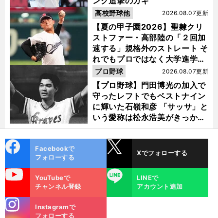
ンク追撃のカギ
高校野球他
2026.08.07更新
【夏の甲子園2026】聖隷クリ
ストファー・高部陸の「２回加
速する」規格外のストレート そ
れでもプロではなく大学進学を
選ぶ理由
プロ野球
2026.08.07更新
【プロ野球】門田博光の加入で
守ったレフトでもベストナイン
に輝いた石嶺和彦 「サッサ」と
いう愛称は松永浩美がきっか
け？
cebo
X
Facebookで
Xでフォローする
ok
フォローする
uTube
LINE
YouTubeで
LINEで
チャンネル登録
アカウント追加
stagra
Instagramで
m
フォローする