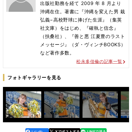
出版社勤務を経て 2009 年 8 月より
沖縄在住。著書に『沖縄を変えた男 栽
弘義−高校野球に捧げた生涯』（集英
社文庫）をはじめ、『確執と信念』
（扶桑社）、『善と悪 江夏豊のラスト
メッセージ』（ダ・ヴィンチBOOKS）
など著作多数。
松永多佳倫の記事一覧
フォトギャラリーを見る
いいね
Xでポストする
LINEで送る
line
faceboo
x