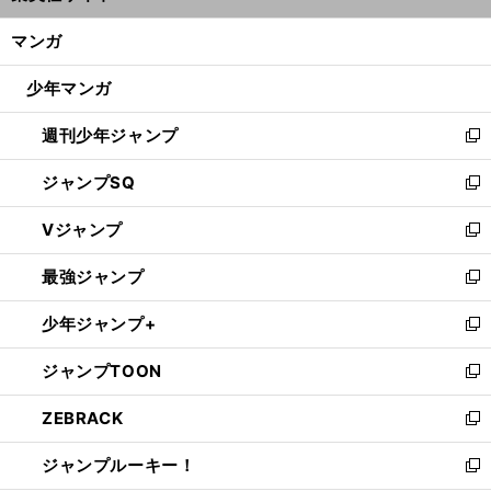
開
ン
く/
マンガ
ド
閉
ウ
じ
少年マンガ
で
る
開
週刊少年ジャンプ
く
新
し
ジャンプSQ
い
新
ウ
し
Vジャンプ
ィ
い
新
ン
ウ
し
最強ジャンプ
ド
ィ
い
新
ウ
ン
ウ
し
少年ジャンプ+
で
ド
ィ
い
新
開
ウ
ン
ウ
し
ジャンプTOON
く
で
ド
ィ
い
新
開
ウ
ン
ウ
し
ZEBRACK
く
で
ド
ィ
い
新
開
ウ
ン
ウ
し
ジャンプルーキー！
く
で
ド
ィ
い
新
開
ウ
ン