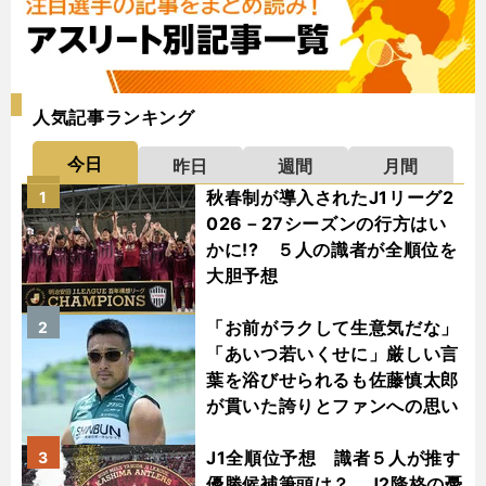
人気記事ランキング
今日
昨日
週間
月間
秋春制が導入されたJ1リーグ2
1
026－27シーズンの行方はい
かに!? ５人の識者が全順位を
大胆予想
「お前がラクして生意気だな」
2
「あいつ若いくせに」厳しい言
葉を浴びせられるも佐藤慎太郎
が貫いた誇りとファンへの思い
J1全順位予想 識者５人が推す
3
優勝候補筆頭は？ J2降格の憂