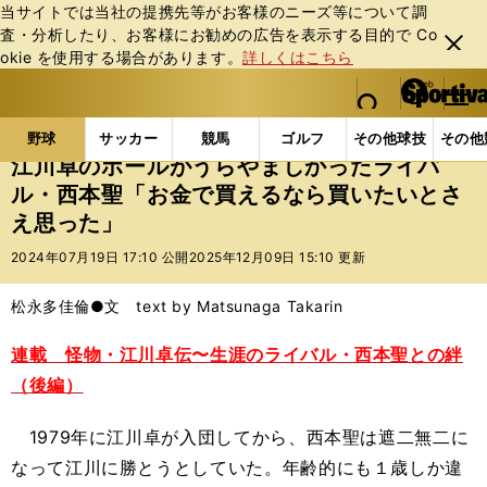
当サイトでは当社の提携先等がお客様のニーズ等について調
査・分析したり、お客様にお勧めの広告を表⽰する⽬的で Co
閉じ
okie を使⽤する場合があります。
詳しくはこちら
る
マイペ
web Sportiva (webスポルティーバ)
検索
メニュ
we
ー
野球の記事一覧
プロ野球
江川卓のボールがうらや
b
ジ
野球
サッカー
競馬
ゴルフ
その他球技
その他
ス
江川卓のボールがうらやましかったライバ
ポ
ル・西本聖「お金で買えるなら買いたいとさ
ル
え思った」
テ
ィ
2024年07月19日 17:10 公開
2025年12月09日 15:10 更新
ー
バ
松永多佳倫●文 text by Matsunaga Takarin
連載 怪物・江川卓伝〜生涯のライバル・西本聖との絆
（後編）
1979年に江川卓が入団してから、西本聖は遮二無二に
なって江川に勝とうとしていた。年齢的にも１歳しか違