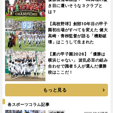
き目に遭いそうな３クラブと
は？
4
【高校野球】創部10年目の甲子
園初出場がすべてを変えた 健大
高崎・青栁監督が語る「機動破
壊」はこうして生まれた
5
【夏の甲子園2026】「優勝は
横浜じゃない」 波乱必至の組み
合わせで識者５人が選んだ優勝
校はここだ！
もっと見る
各スポーツコラム記事