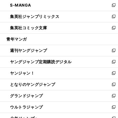
ウ
し
S-MANGA
く
で
ド
ィ
い
新
開
ウ
ン
ウ
し
集英社ジャンプリミックス
く
で
ド
ィ
い
新
開
ウ
ン
ウ
し
集英社コミック文庫
く
で
ド
ィ
い
新
開
ウ
ン
ウ
し
青年マンガ
く
で
ド
ィ
い
開
ウ
ン
ウ
週刊ヤングジャンプ
く
で
ド
ィ
新
開
ウ
ン
し
ヤングジャンプ定期購読デジタル
く
で
ド
い
新
開
ウ
ウ
し
ヤンジャン！
く
で
ィ
い
新
開
ン
ウ
し
となりのヤングジャンプ
く
ド
ィ
い
新
ウ
ン
ウ
し
グランドジャンプ
で
ド
ィ
い
新
開
ウ
ン
ウ
し
ウルトラジャンプ
く
で
ド
ィ
い
新
開
ウ
ン
ウ
し