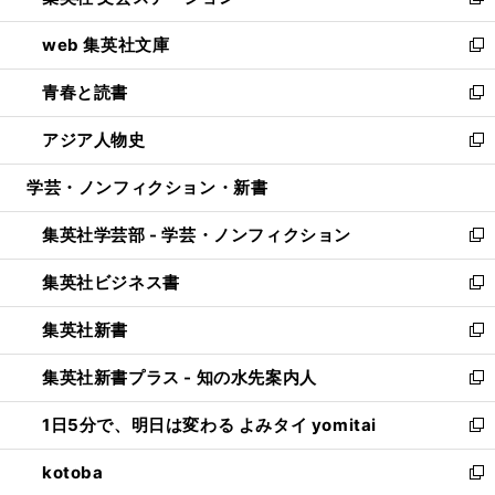
い
新
ン
ウ
し
web 集英社文庫
ド
ィ
い
新
ウ
ン
ウ
し
青春と読書
で
ド
ィ
い
新
開
ウ
ン
ウ
し
アジア人物史
く
で
ド
ィ
い
新
開
ウ
ン
ウ
し
学芸・ノンフィクション・新書
く
で
ド
ィ
い
開
ウ
ン
ウ
集英社学芸部 - 学芸・ノンフィクション
く
で
ド
ィ
新
開
ウ
ン
し
集英社ビジネス書
く
で
ド
い
新
開
ウ
ウ
し
集英社新書
く
で
ィ
い
新
開
ン
ウ
し
集英社新書プラス - 知の水先案内人
く
ド
ィ
い
新
ウ
ン
ウ
し
1日5分で、明日は変わる よみタイ yomitai
で
ド
ィ
い
新
開
ウ
ン
ウ
し
kotoba
く
で
ド
ィ
い
新