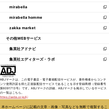
開
ウ
ン
ウ
し
mirabella
く
で
ド
ィ
い
新
開
ウ
ン
ウ
し
mirabella homme
く
で
ド
ィ
い
新
開
ウ
ン
ウ
し
zakka market
く
で
ド
ィ
い
新
開
ウ
ン
ウ
し
その他WEBサービス
く
で
ド
ィ
い
開
ウ
ン
ウ
集英社アドナビ
く
で
ド
ィ
新
開
ウ
ン
し
集英社エディターズ・ラボ
く
で
ド
い
新
開
ウ
ウ
し
く
で
ィ
い
開
ン
ウ
ABJマークは、この電子書店・電子書籍配信サービスが、著作権者からコンテ
く
ド
ィ
ンツ使用許諾を得た正規版配信サービスであることを示す登録商標（登録番号
ウ
ン
第6091713号）です。ABJマークの詳細、ABJマークを掲示しているサービス
で
ド
の一覧はこちら。
開
ウ
https://aebs.or.jp/
新
く
で
し
い
開
本ホームページに記載の文章・画像・写真などを無断で複製するこ