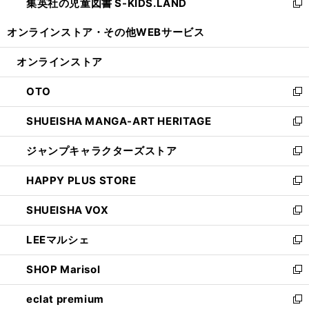
集英社の児童図書 S-KIDS.LAND
く
で
ド
い
新
開
ウ
ウ
し
オンラインストア・
その他WEBサービス
く
で
ィ
い
開
ン
ウ
オンラインストア
く
ド
ィ
ウ
ン
OTO
で
ド
新
開
ウ
し
SHUEISHA MANGA-ART HERITAGE
く
で
い
新
開
ウ
し
ジャンプキャラクターズストア
く
ィ
い
新
ン
ウ
し
HAPPY PLUS STORE
ド
ィ
い
新
ウ
ン
ウ
し
SHUEISHA VOX
で
ド
ィ
い
新
開
ウ
ン
ウ
し
LEEマルシェ
く
で
ド
ィ
い
新
開
ウ
ン
ウ
し
SHOP Marisol
く
で
ド
ィ
い
新
開
ウ
ン
ウ
し
eclat premium
く
で
ド
ィ
い
新