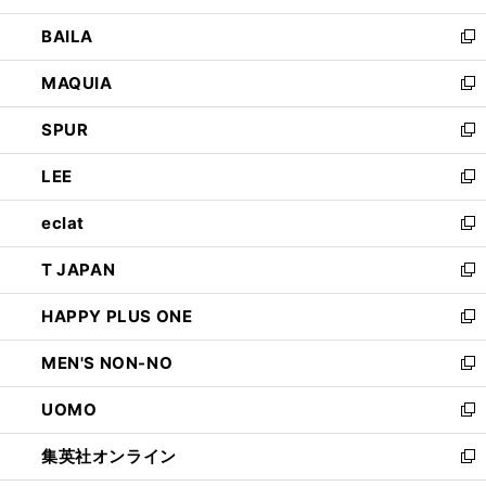
開
ウ
し
BAILA
く
ィ
い
新
ン
ウ
し
MAQUIA
ド
ィ
い
新
ウ
ン
ウ
し
SPUR
で
ド
ィ
い
新
開
ウ
ン
ウ
し
LEE
く
で
ド
ィ
い
新
開
ウ
ン
ウ
し
eclat
く
で
ド
ィ
い
新
開
ウ
ン
ウ
し
T JAPAN
く
で
ド
ィ
い
新
開
ウ
ン
ウ
し
HAPPY PLUS ONE
く
で
ド
ィ
い
新
開
ウ
ン
ウ
し
MEN'S NON-NO
く
で
ド
ィ
い
新
開
ウ
ン
ウ
し
UOMO
く
で
ド
ィ
い
新
開
ウ
ン
ウ
し
集英社オンライン
く
で
ド
ィ
い
新
開
ウ
ン
ウ
し