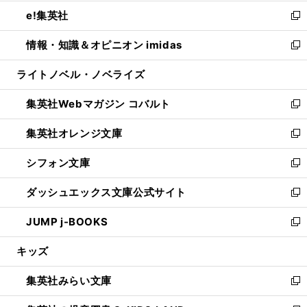
開
ウ
ン
ウ
し
e!集英社
く
で
ド
ィ
い
新
開
ウ
ン
ウ
し
情報・知識＆オピニオン imidas
く
で
ド
ィ
い
新
開
ウ
ン
ウ
し
ライトノベル・ノベライズ
く
で
ド
ィ
い
開
ウ
ン
ウ
集英社Webマガジン コバルト
く
で
ド
ィ
新
開
ウ
ン
し
集英社オレンジ文庫
く
で
ド
い
新
開
ウ
ウ
し
シフォン文庫
く
で
ィ
い
新
開
ン
ウ
し
ダッシュエックス文庫公式サイト
く
ド
ィ
い
新
ウ
ン
ウ
し
JUMP j-BOOKS
で
ド
ィ
い
新
開
ウ
ン
ウ
し
キッズ
く
で
ド
ィ
い
開
ウ
ン
ウ
集英社みらい文庫
く
で
ド
ィ
新
開
ウ
ン
し