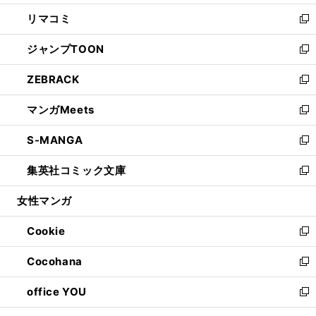
ウ
ン
ウ
し
リマコミ
で
ド
ィ
い
新
開
ウ
ン
ウ
し
ジャンプTOON
く
で
ド
ィ
い
新
開
ウ
ン
ウ
し
ZEBRACK
く
で
ド
ィ
い
新
開
ウ
ン
ウ
し
マンガMeets
く
で
ド
ィ
い
新
開
ウ
ン
ウ
し
S-MANGA
く
で
ド
ィ
い
新
開
ウ
ン
ウ
し
集英社コミック文庫
く
で
ド
ィ
い
新
開
ウ
ン
ウ
し
女性マンガ
く
で
ド
ィ
い
開
ウ
ン
ウ
Cookie
く
で
ド
ィ
新
開
ウ
ン
し
Cocohana
く
で
ド
い
新
開
ウ
ウ
し
office YOU
く
で
ィ
い
新
開
ン
ウ
し