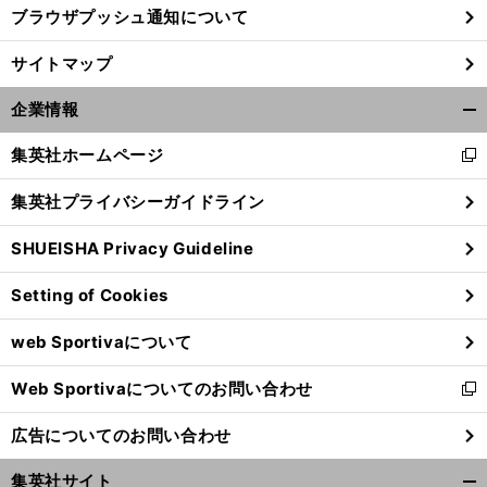
ブラウザプッシュ通知について
サイトマップ
企業情報
開
く/
集英社ホームページ
新
閉
し
じ
集英社プライバシーガイドライン
い
る
ウ
SHUEISHA Privacy Guideline
ィ
ン
Setting of Cookies
ド
ウ
web Sportivaについて
で
開
Web Sportivaについてのお問い合わせ
く
新
し
広告についてのお問い合わせ
い
ウ
集英社サイト
ィ