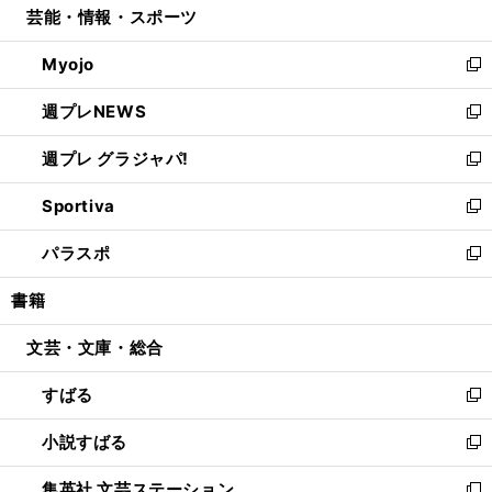
芸能・情報・スポーツ
く
で
ド
ィ
い
開
ウ
ン
ウ
Myojo
く
で
ド
ィ
新
開
ウ
ン
し
週プレNEWS
く
で
ド
い
新
開
ウ
ウ
し
週プレ グラジャパ!
く
で
ィ
い
新
開
ン
ウ
し
Sportiva
く
ド
ィ
い
新
ウ
ン
ウ
し
パラスポ
で
ド
ィ
い
新
開
ウ
ン
ウ
し
書籍
く
で
ド
ィ
い
開
ウ
ン
ウ
文芸・文庫・総合
く
で
ド
ィ
開
ウ
ン
すばる
く
で
ド
新
開
ウ
し
小説すばる
く
で
い
新
開
ウ
し
集英社 文芸ステーション
く
ィ