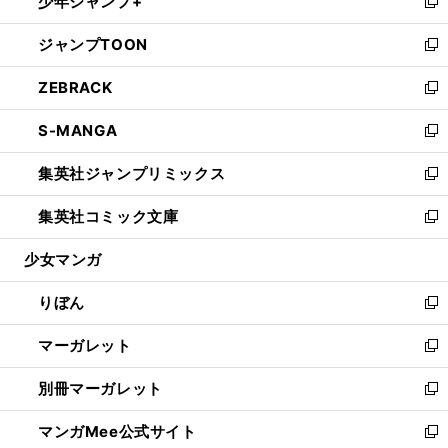
少年ジャンプ+
く
で
ド
ィ
い
新
開
ウ
ン
ウ
し
ジャンプTOON
く
で
ド
ィ
い
新
開
ウ
ン
ウ
し
ZEBRACK
く
で
ド
ィ
い
新
開
ウ
ン
ウ
し
S-MANGA
く
で
ド
ィ
い
新
開
ウ
ン
ウ
し
集英社ジャンプリミックス
く
で
ド
ィ
い
新
開
ウ
ン
ウ
し
集英社コミック文庫
く
で
ド
ィ
い
新
開
ウ
ン
ウ
し
少女マンガ
く
で
ド
ィ
い
開
ウ
ン
ウ
りぼん
く
で
ド
ィ
新
開
ウ
ン
し
マーガレット
く
で
ド
い
新
開
ウ
ウ
し
別冊マーガレット
く
で
ィ
い
新
開
ン
ウ
し
マンガMee公式サイト
く
ド
ィ
い
新