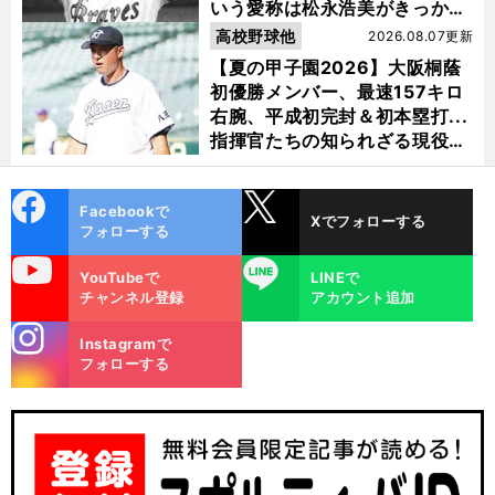
いう愛称は松永浩美がきっか
け？
高校野球他
2026.08.07更新
【夏の甲子園2026】大阪桐蔭
初優勝メンバー、最速157キロ
右腕、平成初完封＆初本塁打...
指揮官たちの知られざる現役時
代
cebo
X
Facebookで
Xでフォローする
ok
フォローする
uTube
LINE
YouTubeで
LINEで
チャンネル登録
アカウント追加
プ
・
投
」
？
ロ野球
外国人選手の「
高打低
はなぜ起きた
薮田安彦が助っ人事情を解説
stagra
Instagramで
m
フォローする