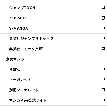
開
ウ
ン
ウ
し
ジャンプTOON
く
で
ド
ィ
い
新
開
ウ
ン
ウ
し
ZEBRACK
く
で
ド
ィ
い
新
開
ウ
ン
ウ
し
S-MANGA
く
で
ド
ィ
い
新
開
ウ
ン
ウ
し
集英社ジャンプリミックス
く
で
ド
ィ
い
新
開
ウ
ン
ウ
し
集英社コミック文庫
く
で
ド
ィ
い
新
開
ウ
ン
ウ
し
少女マンガ
く
で
ド
ィ
い
開
ウ
ン
ウ
りぼん
く
で
ド
ィ
新
開
ウ
ン
し
マーガレット
く
で
ド
い
新
開
ウ
ウ
し
別冊マーガレット
く
で
ィ
い
新
開
ン
ウ
し
マンガMee公式サイト
く
ド
ィ
い
新
ウ
ン
ウ
し