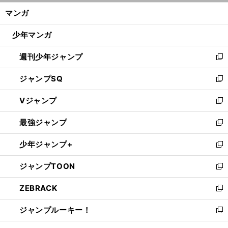
ン
く/
マンガ
ド
閉
ウ
じ
少年マンガ
で
る
開
週刊少年ジャンプ
く
新
し
ジャンプSQ
い
新
ウ
し
Vジャンプ
ィ
い
新
ン
ウ
し
最強ジャンプ
ド
ィ
い
新
ウ
ン
ウ
し
少年ジャンプ+
で
ド
ィ
い
新
開
ウ
ン
ウ
し
ジャンプTOON
く
で
ド
ィ
い
新
開
ウ
ン
ウ
し
ZEBRACK
く
で
ド
ィ
い
新
開
ウ
ン
ウ
し
ジャンプルーキー！
く
で
ド
ィ
い
新
開
ウ
ン
ウ
し