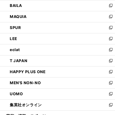
ウ
し
BAILA
く
ィ
い
新
ン
ウ
し
MAQUIA
ド
ィ
い
新
ウ
ン
ウ
し
SPUR
で
ド
ィ
い
新
開
ウ
ン
ウ
し
LEE
く
で
ド
ィ
い
新
開
ウ
ン
ウ
し
eclat
く
で
ド
ィ
い
新
開
ウ
ン
ウ
し
T JAPAN
く
で
ド
ィ
い
新
開
ウ
ン
ウ
し
HAPPY PLUS ONE
く
で
ド
ィ
い
新
開
ウ
ン
ウ
し
MEN'S NON-NO
く
で
ド
ィ
い
新
開
ウ
ン
ウ
し
UOMO
く
で
ド
ィ
い
新
開
ウ
ン
ウ
し
集英社オンライン
く
で
ド
ィ
い
新
開
ウ
ン
ウ
し