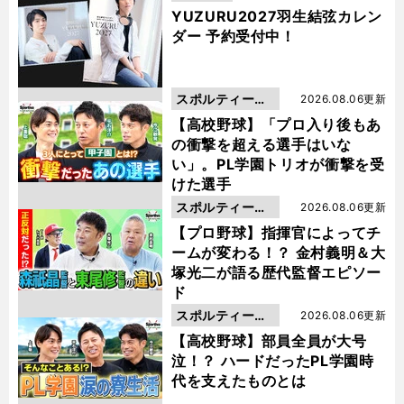
YUZURU2027羽生結弦カレン
ダー 予約受付中！
スポルティーバ
2026.08.06更新
動画
【高校野球】「プロ入り後もあ
の衝撃を超える選手はいな
い」。PL学園トリオが衝撃を受
けた選手
スポルティーバ
2026.08.06更新
動画
【プロ野球】指揮官によってチ
ームが変わる！？ 金村義明＆大
塚光二が語る歴代監督エピソー
ド
スポルティーバ
2026.08.06更新
動画
【高校野球】部員全員が大号
泣！？ ハードだったPL学園時
代を支えたものとは