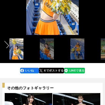
岡本桃花
インタビュー記事＞＞
インタビュー記事＞＞
前へ
photo by Takana Wataru
赤堀佑夏
高橋ひかる
村上結萌
山本夏鈴
上野華菜
土原一花
村松理子
結城 萌
新井みゆき
鈴木絵里奈
山口ちか
photo by Takana Wataru
いいね
Xでポストする
LINEで送る
line
faceboo
x
k
その他のフォトギャラリー