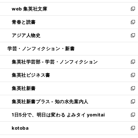
ン
ウ
し
web 集英社文庫
ド
ィ
い
新
ウ
ン
ウ
し
青春と読書
で
ド
ィ
い
新
開
ウ
ン
ウ
し
アジア人物史
く
で
ド
ィ
い
新
開
ウ
ン
ウ
し
学芸・ノンフィクション・新書
く
で
ド
ィ
い
開
ウ
ン
ウ
集英社学芸部 - 学芸・ノンフィクション
く
で
ド
ィ
新
開
ウ
ン
し
集英社ビジネス書
く
で
ド
い
新
開
ウ
ウ
し
集英社新書
く
で
ィ
い
新
開
ン
ウ
し
集英社新書プラス - 知の水先案内人
く
ド
ィ
い
新
ウ
ン
ウ
し
1日5分で、明日は変わる よみタイ yomitai
で
ド
ィ
い
新
開
ウ
ン
ウ
し
kotoba
く
で
ド
ィ
い
新
開
ウ
ン
ウ
し