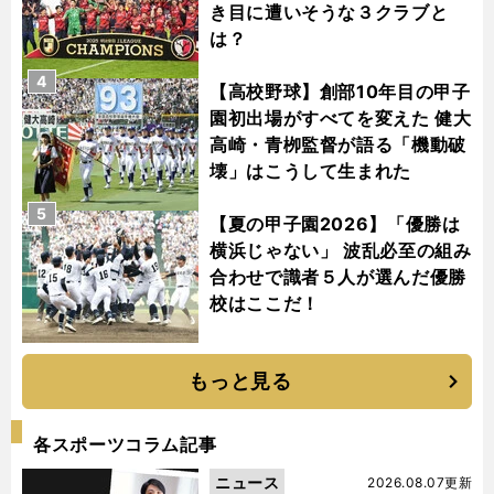
き目に遭いそうな３クラブと
は？
4
【高校野球】創部10年目の甲子
園初出場がすべてを変えた 健大
高崎・青栁監督が語る「機動破
壊」はこうして生まれた
5
【夏の甲子園2026】「優勝は
横浜じゃない」 波乱必至の組み
合わせで識者５人が選んだ優勝
校はここだ！
もっと見る
各スポーツコラム記事
ニュース
2026.08.07更新