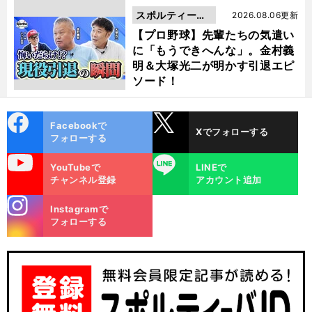
スポルティーバ
2026.08.06更新
動画
【プロ野球】先輩たちの気遣い
に「もうできへんな」。金村義
明＆大塚光二が明かす引退エピ
ソード！
cebo
X
Facebookで
Xでフォローする
ok
フォローする
uTube
LINE
YouTubeで
LINEで
チャンネル登録
アカウント追加
stagra
Instagramで
m
フォローする