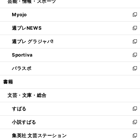
芸能・情報・スポーツ
く
で
ド
ィ
い
開
ウ
ン
ウ
Myojo
く
で
ド
ィ
新
開
ウ
ン
し
週プレNEWS
く
で
ド
い
新
開
ウ
ウ
し
週プレ グラジャパ!
く
で
ィ
い
新
開
ン
ウ
し
Sportiva
く
ド
ィ
い
新
ウ
ン
ウ
し
パラスポ
で
ド
ィ
い
新
開
ウ
ン
ウ
し
書籍
く
で
ド
ィ
い
開
ウ
ン
ウ
文芸・文庫・総合
く
で
ド
ィ
開
ウ
ン
すばる
く
で
ド
新
開
ウ
し
小説すばる
く
で
い
新
開
ウ
し
集英社 文芸ステーション
く
ィ
い
新