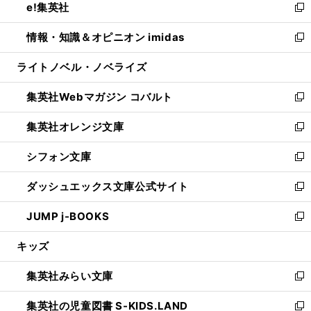
e!集英社
く
で
ド
ィ
い
新
開
ウ
ン
ウ
し
情報・知識＆オピニオン imidas
く
で
ド
ィ
い
新
開
ウ
ン
ウ
し
ライトノベル・ノベライズ
く
で
ド
ィ
い
開
ウ
ン
ウ
集英社Webマガジン コバルト
く
で
ド
ィ
新
開
ウ
ン
し
集英社オレンジ文庫
く
で
ド
い
新
開
ウ
ウ
し
シフォン文庫
く
で
ィ
い
新
開
ン
ウ
し
ダッシュエックス文庫公式サイト
く
ド
ィ
い
新
ウ
ン
ウ
し
JUMP j-BOOKS
で
ド
ィ
い
新
開
ウ
ン
ウ
し
キッズ
く
で
ド
ィ
い
開
ウ
ン
ウ
集英社みらい文庫
く
で
ド
ィ
新
開
ウ
ン
し
集英社の児童図書 S-KIDS.LAND
く
で
ド
い
新