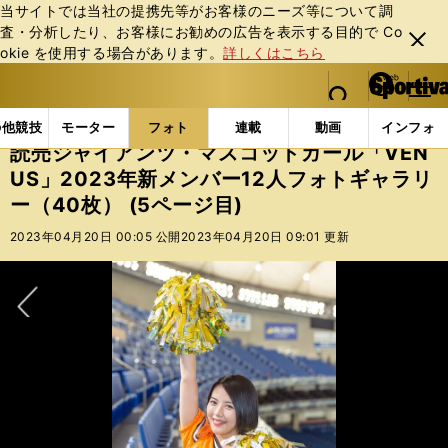
当サイトでは当社の提携先等がお客様のニーズ等について調
査・分析したり、お客様にお勧めの広告を表⽰する⽬的で Co
閉じ
okie を使⽤する場合があります。
詳しくはこちら
る
マイペ
web Sportiva (webスポルティーバ)
検索
メニュ
we
ー
フォトギャラリー
読売ジャイアンツ・マスコットガール「
b
ジ
の他競技
モーター
フォト
連載
動画
インフォ
ス
読売ジャイアンツ・マスコットガール「VEN
ポ
US」2023年新メンバー12人フォトギャラリ
ル
ー（40枚） (5ページ目)
テ
ィ
2023年04月20日 00:05 公開
2023年04月20日 09:01 更新
ー
バ
次へ