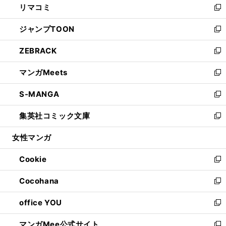
リマコミ
で
ド
ィ
い
新
開
ウ
ン
ウ
し
ジャンプTOON
く
で
ド
ィ
い
新
開
ウ
ン
ウ
し
ZEBRACK
く
で
ド
ィ
い
新
開
ウ
ン
ウ
し
マンガMeets
く
で
ド
ィ
い
新
開
ウ
ン
ウ
し
S-MANGA
く
で
ド
ィ
い
新
開
ウ
ン
ウ
し
集英社コミック文庫
く
で
ド
ィ
い
新
開
ウ
ン
ウ
し
女性マンガ
く
で
ド
ィ
い
開
ウ
ン
ウ
Cookie
く
で
ド
ィ
新
開
ウ
ン
し
Cocohana
く
で
ド
い
新
開
ウ
ウ
し
office YOU
く
で
ィ
い
新
開
ン
ウ
し
マンガMee公式サイト
く
ド
ィ
い