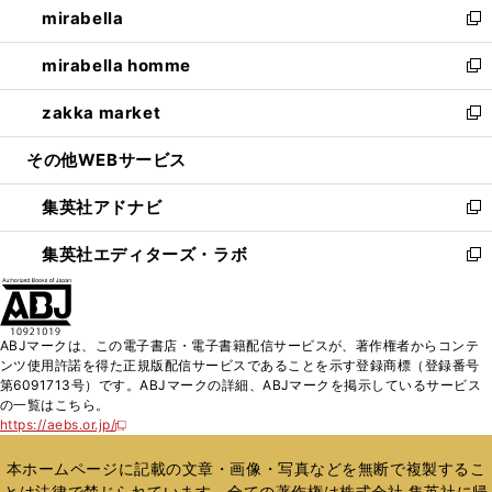
mirabella
く
で
ド
ィ
い
新
開
ウ
ン
ウ
し
mirabella homme
く
で
ド
ィ
い
新
開
ウ
ン
ウ
し
zakka market
く
で
ド
ィ
い
新
開
ウ
ン
ウ
し
その他WEBサービス
く
で
ド
ィ
い
開
ウ
ン
ウ
集英社アドナビ
く
で
ド
ィ
新
開
ウ
ン
し
集英社エディターズ・ラボ
く
で
ド
い
新
開
ウ
ウ
し
く
で
ィ
い
開
ン
ウ
ABJマークは、この電子書店・電子書籍配信サービスが、著作権者からコンテ
く
ド
ィ
ンツ使用許諾を得た正規版配信サービスであることを示す登録商標（登録番号
ウ
ン
第6091713号）です。ABJマークの詳細、ABJマークを掲示しているサービス
で
ド
の一覧はこちら。
開
ウ
https://aebs.or.jp/
新
く
で
し
い
開
本ホームページに記載の文章・画像・写真などを無断で複製するこ
ウ
く
とは法律で禁じられています。全ての著作権は株式会社 集英社に帰