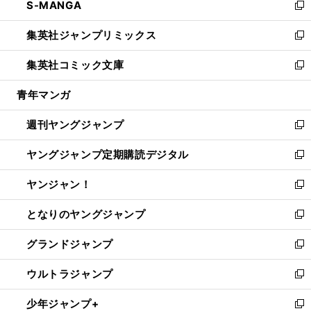
S-MANGA
く
で
ド
ィ
い
新
開
ウ
ン
ウ
し
集英社ジャンプリミックス
く
で
ド
ィ
い
新
開
ウ
ン
ウ
し
集英社コミック文庫
く
で
ド
ィ
い
新
開
ウ
ン
ウ
し
青年マンガ
く
で
ド
ィ
い
開
ウ
ン
ウ
週刊ヤングジャンプ
く
で
ド
ィ
新
開
ウ
ン
し
ヤングジャンプ定期購読デジタル
く
で
ド
い
新
開
ウ
ウ
し
ヤンジャン！
く
で
ィ
い
新
開
ン
ウ
し
となりのヤングジャンプ
く
ド
ィ
い
新
ウ
ン
ウ
し
グランドジャンプ
で
ド
ィ
い
新
開
ウ
ン
ウ
し
ウルトラジャンプ
く
で
ド
ィ
い
新
開
ウ
ン
ウ
し
少年ジャンプ+
く
で
ド
ィ
い
新