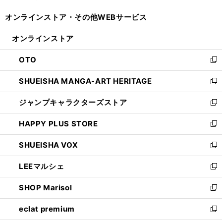
開
ウ
ウ
し
オンラインストア・
その他WEBサービス
く
で
ィ
い
開
ン
ウ
オンラインストア
く
ド
ィ
ウ
ン
OTO
で
ド
新
開
ウ
し
SHUEISHA MANGA-ART HERITAGE
く
で
い
新
開
ウ
し
ジャンプキャラクターズストア
く
ィ
い
新
ン
ウ
し
HAPPY PLUS STORE
ド
ィ
い
新
ウ
ン
ウ
し
SHUEISHA VOX
で
ド
ィ
い
新
開
ウ
ン
ウ
し
LEEマルシェ
く
で
ド
ィ
い
新
開
ウ
ン
ウ
し
SHOP Marisol
く
で
ド
ィ
い
新
開
ウ
ン
ウ
し
eclat premium
く
で
ド
ィ
い
新
開
ウ
ン
ウ
し