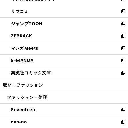
新
ウ
ン
ウ
し
リマコミ
で
ド
ィ
い
新
開
ウ
ン
ウ
し
ジャンプTOON
く
で
ド
ィ
い
新
開
ウ
ン
ウ
し
ZEBRACK
く
で
ド
ィ
い
新
開
ウ
ン
ウ
し
マンガMeets
く
で
ド
ィ
い
新
開
ウ
ン
ウ
し
S-MANGA
く
で
ド
ィ
い
新
開
ウ
ン
ウ
し
集英社コミック文庫
く
で
ド
ィ
い
新
開
ウ
ン
ウ
し
取材・ファッション
く
で
ド
ィ
い
開
ウ
ン
ウ
ファッション・美容
く
で
ド
ィ
開
ウ
ン
Seventeen
く
で
ド
新
開
ウ
し
non-no
く
で
い
新
開