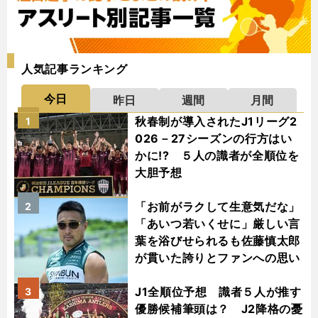
人気記事ランキング
今日
昨日
週間
月間
秋春制が導入されたJ1リーグ2
1
026－27シーズンの行方はい
かに!? ５人の識者が全順位を
大胆予想
「お前がラクして生意気だな」
2
「あいつ若いくせに」厳しい言
葉を浴びせられるも佐藤慎太郎
が貫いた誇りとファンへの思い
J1全順位予想 識者５人が推す
3
優勝候補筆頭は？ J2降格の憂