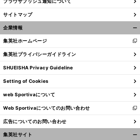
ブラウザプッシュ通知について
サイトマップ
企業情報
開
く/
集英社ホームページ
新
閉
し
じ
集英社プライバシーガイドライン
い
る
ウ
SHUEISHA Privacy Guideline
ィ
ン
Setting of Cookies
ド
ウ
web Sportivaについて
で
開
Web Sportivaについてのお問い合わせ
く
新
し
広告についてのお問い合わせ
い
ウ
集英社サイト
ィ
開