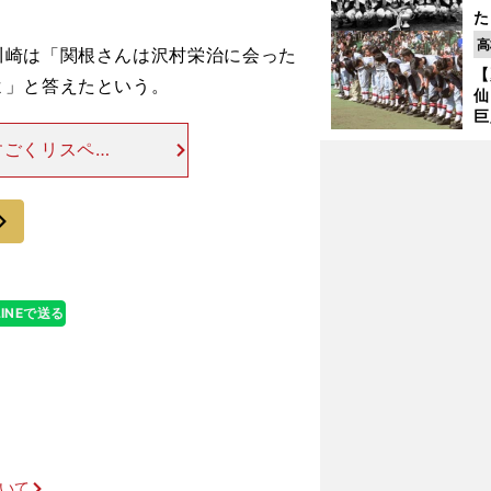
た
控
高
崎は「関根さんは沢村栄治に会った
ず
【
で
よ」と答えたという。
仙
受
巨
恩
すごくリスペク
交
リと『あるよ』
たら、たまたま
次
LINEで送る
ついて