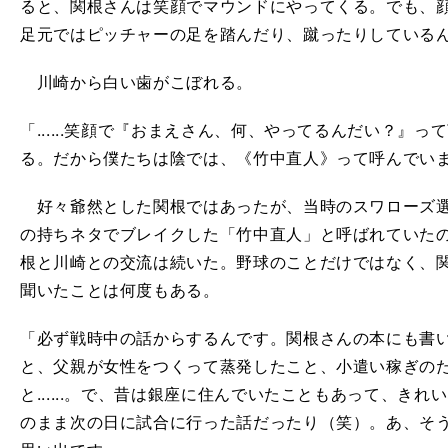
ると、関根さんは笑顔でマウンドにやってくる。でも、
足元ではピッチャーの足を踏んだり、蹴ったりしている
川崎から白い歯がこぼれる。
「......笑顔で『おまえさん、何、やってるんだい？』
る。だから僕たちは陰では、《竹中直人》って呼んでい
好々爺然とした関根ではあったが、当時のスワローズ選
の持ちネタでブレイクした「竹中直人」と呼ばれていた
根と川崎との交流は続いた。野球のことだけではなく、
聞いたことは何度もある。
「必ず戦時中の話からするんです。関根さんの本にも書
と、父親が女性をつくって蒸発したこと、小遣い稼ぎの
と......。で、昔は銀座に住んでいたこともあって、き
のまま次の日に試合に行った話だったり（笑）。あ、そ