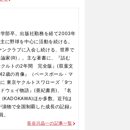
試合を捨てる覚悟でプロ初先発のマウンドに送った
商学部卒。出版社勤務を経て2003年
、主に野球を中心に活動を続ける。
ファンクラブに入会し続ける、世界で
論家(R)」。主な著書に、『詰む
・ヤクルトの2年間 完全版』(双葉文
規42歳の肖像』（ベースボール・マ
に 東京ヤクルトスワローズ「9つ
ドウェイ物語』(亜紀書房)、『名
KADOKAWA)ほか多数。近刊は
が漬物で全国制覇した成長の記録』
員。
長谷川晶一の記事一覧