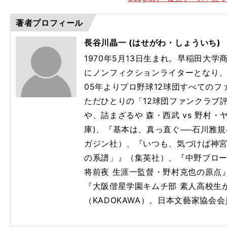
著者プロフィール
長谷川晶一 (はせがわ・しょういち)
1970年5月13日生まれ。早稲田大学
にノンフィクションライターとなり
05年よりプロ野球12球団すべての
ただひとりの「12球団ファンクラブ評
や、詰まざるや 森・西武 vs 野村
庫)、『基本は、真っ直ぐ──石川雅
ガジン社）、『いつも、気づけば神宮
の系譜」』（集英社）、『中野ブロー
将前夜 生涯一監督・野村克也の原点』(
『大阪偕星学園キムチ部 素人高校生
（KADOKAWA）。日本文藝家協会会