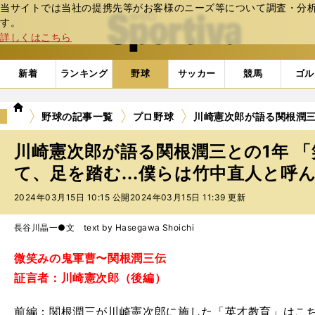
当サイトでは当社の提携先等がお客様のニーズ等について調査・分析し
web Sportiva (webスポルティーバ)
す。
詳しくはこちら
新着
ランキング
野球
サッカー
競馬
ゴル
we
野球の記事一覧
プロ野球
川崎憲次郎が語る関根潤三
b
ス
川崎憲次郎が語る関根潤三との1年 
ポ
ル
て、足を踏む...僕らは竹中直人と呼
テ
2024年03月15日 10:15 公開
2024年03月15日 11:39 更新
ィ
ー
バ
長谷川晶一●文 text by Hasegawa Shoichi
微笑みの鬼軍曹〜関根潤三伝
証言者：川崎憲次郎（後編）
前編：関根潤三が川崎憲次郎に施した「英才教育」はこ