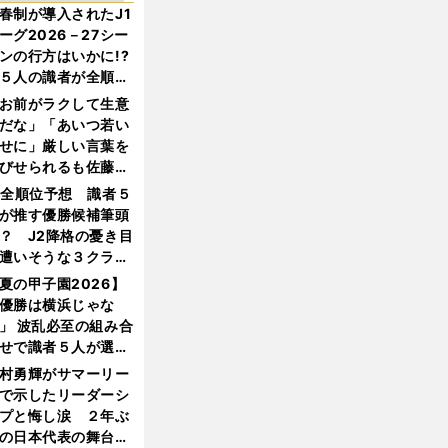
春制が導入されたJ1
ーグ2026－27シー
ンの行方はいかに!?
５人の識者が全順位
大胆予想
お前がラクして生意
だな」「あいつ若い
せに」厳しい言葉を
びせられるも佐藤慎
郎が貫いた誇りとフ
1全順位予想 識者５
ンへの思い
が推す優勝候補筆頭
？ J2降格の憂き目
遭いそうな３クラブ
は？
夏の甲子園2026】
優勝は横浜じゃな
」 波乱必至の組み合
せで識者５人が選ん
優勝校はここだ！
村勇輝がサマーリー
で示したリーダーシ
プと悔し涙 ２年ぶ
の日本代表の舞台を