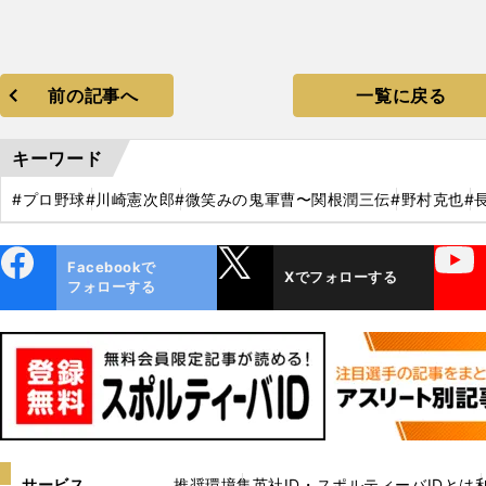
前の記事へ
一覧に戻る
キーワード
#プロ野球
#川崎憲次郎
#微笑みの鬼軍曹〜関根潤三伝
#野村克也
#
ebo
X
YouTube
Facebookで
Xでフォローする
ok
フォローする
サービス
推奨環境
集英社ID・スポルティーバIDとは