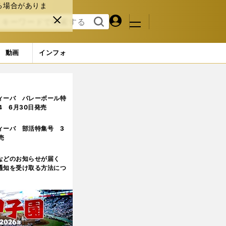
る場合がありま
マイペ
閉じ
検索
メニュ
ー
る
す
ジ
る
動画
インフォ
んでました（笑）」
ィーバ バレーボール特
.4 6月30日発売
ィーバ 部活特集号 3
売
などのお知らせが届く
通知を受け取る方法につ