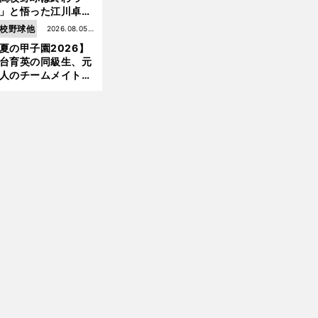
」と悟った江川卓の
え投手は、公式戦わ
校野球他
2026.08.05更
か16イニングの登板
夏の甲子園2026】
新
大洋から２位指名を
台育英の同級生、元
けた
人のチームメイト、
師と教え子...聖地で
差する運命の再会
前