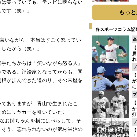
顔は笑っていても、テレビに映らない
糧
は
んです（笑）」
もっと
各スポーツコラム記
って言いながら、本当はすごく怒ってい
高
【
ましたから（笑）」
届
れ
手たちからは「笑いながら怒る人」
巡
プ
ス
のである。評論家となってからも、関
【
関根が歩んできた道のり、その来歴を
が
に
5
プ
な
【
いてありますが、青山で生まれたこ
が
ためにリヤカーを引いていたこ
打
れいなお姉ちゃんを横にはべらして、そ
ー
プ
の
うそう、忘れられないのが沢村栄治の
【
っ
「