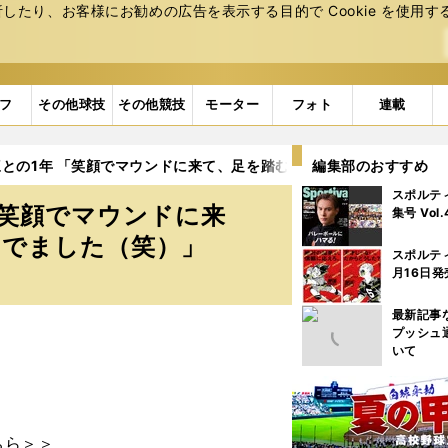
たり、お客様にお勧めの広告を表⽰する⽬的で Cookie を使⽤す
フ
その他球技
その他競技
モーター
フォト
連載
との1年 「笑顔でマウンドに来て、足を踏む...僕らは竹中直人と呼
編集部のおすすめ
スポルテ
「笑顔でマウンドに来
集号 Vol
んでました（笑）」
スポルテ
月16日発
最新記事
プッシュ
いて
ちら＞＞