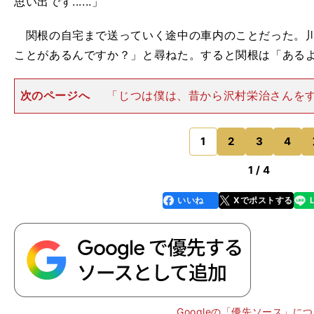
思い出です......」
関根の自宅まで送っていく途中の車内のことだった。川
ことがあるんですか？」と尋ねた。すると関根は「ある
次のページへ
「じつは僕は、昔から沢村栄治さんを
トしているんです。それで関根さんに尋ねたら、アッサ
って（笑）。関根さんが小さい頃、多摩川で練習してい
ジャイアンツ時代の沢村さ
1
2
3
4
のページへ
1 / 4
いいね
Xでポストする
line
faceboo
x
k
英
」
Googleの「優先ソース」に