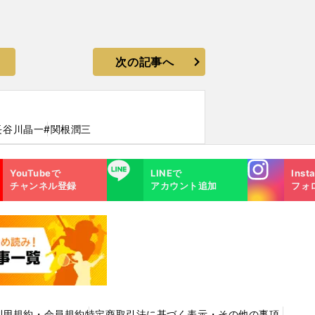
次の記事へ
長谷川晶一
#関根潤三
Instagra
LINE
YouTubeで
LINEで
Inst
m
チャンネル登録
アカウント追加
フォ
利用規約・会員規約
特定商取引法に基づく表示・その他の事項