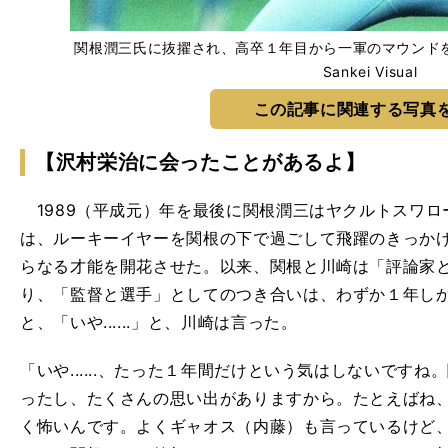
関根潤三氏に抜擢され、高卒１年目から一軍のマウンドを踏
Sankei Visual
この記事に関連する写真
【沢村栄治に会ったことがあるよ】
1989（平成元）年を最後に関根潤三はヤクルトスワロ
は、ルーキーイヤーを関根の下で過ごして飛躍のきっか
らなる才能を開花させた。以来、関根と川崎は「評論家
り、「監督と選手」としてのつき合いは、わずか１年し
と、「いや......」と、川崎は言った。
「いや......、たった１年間だけという気はしないです
ったし、たくさんの思い出がありますから。たとえばね
く怖いんです。よくギャオス（内藤）も言っているけど