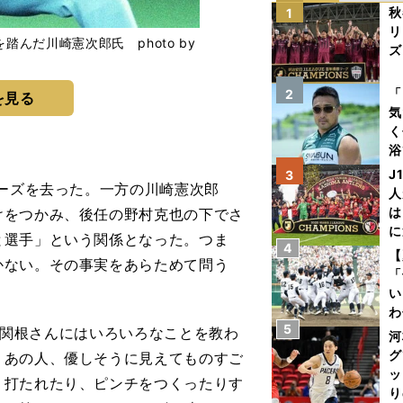
秋
1
リ
んだ川崎憲次郎氏 photo by
ズ
を
「
2
を見る
気
く
浴
太
J
3
ーズを去った。一方の川崎憲次郎
ァ
人
は
けをつかみ、後任の野村克也の下でさ
に
と選手」という関係となった。つま
4
と
【
かない。その事実をあらためて問う
「
い
わ
5
だ
ね。関根さんにはいろいろなことを教わ
河
グ
、あの人、優しそうに見えてものすご
ッ
、打たれたり、ピンチをつくったりす
り