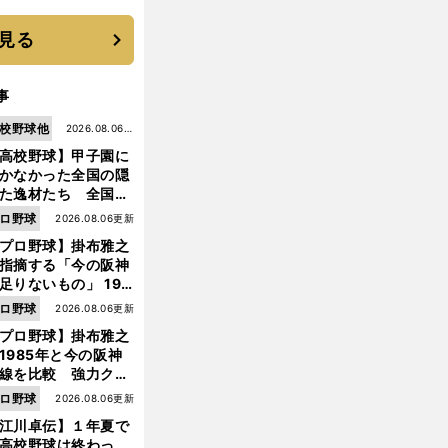
に３年目のNBA挑戦
続く
見る
事
校野球他
2026.08.06更
高校野球】甲子園に
新
かなかった全国の隠
た逸材たち 全国を
って見つけた"幻の
ロ野球
2026.08.06更新
ター候補"たち
プロ野球】掛布雅之
指摘する「今の阪神
足りないもの」 198
年のチームよりもつ
ロ野球
2026.08.06更新
がりを感じない
プロ野球】掛布雅之
1985年と今の阪神
線を比較 強力クリ
ンナップと、チーム
ロ野球
2026.08.06更新
「大きな違い」を語
江川卓伝】１年夏で
た
高校野球は終わっ