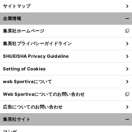
サイトマップ
企業情報
開
く/
集英社ホームページ
新
閉
し
じ
集英社プライバシーガイドライン
い
る
ウ
SHUEISHA Privacy Guideline
ィ
ン
Setting of Cookies
ド
ウ
web Sportivaについて
で
開
Web Sportivaについてのお問い合わせ
く
新
し
広告についてのお問い合わせ
い
ウ
集英社サイト
ィ
開
ン
く/
マンガ