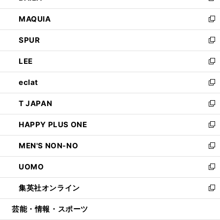
ン
ウ
し
MAQUIA
ド
ィ
い
新
ウ
ン
ウ
し
SPUR
で
ド
ィ
い
新
開
ウ
ン
ウ
し
LEE
く
で
ド
ィ
い
新
開
ウ
ン
ウ
し
eclat
く
で
ド
ィ
い
新
開
ウ
ン
ウ
し
T JAPAN
く
で
ド
ィ
い
新
開
ウ
ン
ウ
し
HAPPY PLUS ONE
く
で
ド
ィ
い
新
開
ウ
ン
ウ
し
MEN'S NON-NO
く
で
ド
ィ
い
新
開
ウ
ン
ウ
し
UOMO
く
で
ド
ィ
い
新
開
ウ
ン
ウ
し
集英社オンライン
く
で
ド
ィ
い
新
開
ウ
ン
ウ
し
芸能・情報・スポーツ
く
で
ド
ィ
い
開
ウ