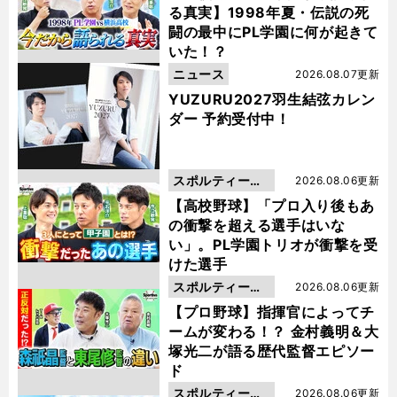
る真実】1998年夏・伝説の死
闘の最中にPL学園に何が起きて
いた！？
ニュース
2026.08.07更新
YUZURU2027羽生結弦カレン
ダー 予約受付中！
スポルティーバ
2026.08.06更新
動画
【高校野球】「プロ入り後もあ
の衝撃を超える選手はいな
い」。PL学園トリオが衝撃を受
けた選手
スポルティーバ
2026.08.06更新
動画
【プロ野球】指揮官によってチ
ームが変わる！？ 金村義明＆大
塚光二が語る歴代監督エピソー
ド
スポルティーバ
2026.08.06更新