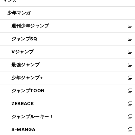
ド
閉
ウ
じ
少年マンガ
で
る
開
週刊少年ジャンプ
く
新
し
ジャンプSQ
い
新
ウ
し
Vジャンプ
ィ
い
新
ン
ウ
し
最強ジャンプ
ド
ィ
い
新
ウ
ン
ウ
し
少年ジャンプ+
で
ド
ィ
い
新
開
ウ
ン
ウ
し
ジャンプTOON
く
で
ド
ィ
い
新
開
ウ
ン
ウ
し
ZEBRACK
く
で
ド
ィ
い
新
開
ウ
ン
ウ
し
ジャンプルーキー！
く
で
ド
ィ
い
新
開
ウ
ン
ウ
し
S-MANGA
く
で
ド
ィ
い
新