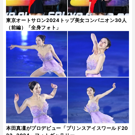
東京オートサロン2024トップ美女コンパニオン30人
（前編）「全身フォト」
本田真凜がプロデビュー「プリンスアイスワールド20