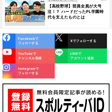
動画
【高校野球】部員全員が大号
泣！？ ハードだったPL学園時
代を支えたものとは
cebo
X
Facebookで
Xでフォローする
ok
フォローする
uTube
LINE
YouTubeで
LINEで
チャンネル登録
アカウント追加
stagra
Instagramで
m
フォローする