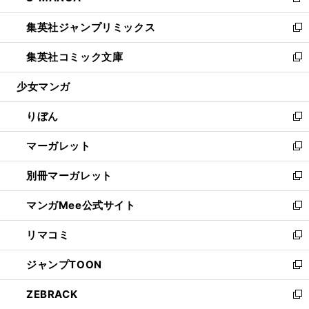
新
開
ウ
ン
ウ
し
集英社ジャンプリミックス
く
で
ド
ィ
い
新
開
ウ
ン
ウ
し
集英社コミック文庫
く
で
ド
ィ
い
新
開
ウ
ン
ウ
し
少女マンガ
く
で
ド
ィ
い
開
ウ
ン
ウ
りぼん
く
で
ド
ィ
新
開
ウ
ン
し
マーガレット
く
で
ド
い
新
開
ウ
ウ
し
別冊マーガレット
く
で
ィ
い
新
開
ン
ウ
し
マンガMee公式サイト
く
ド
ィ
い
新
ウ
ン
ウ
し
リマコミ
で
ド
ィ
い
新
開
ウ
ン
ウ
し
ジャンプTOON
く
で
ド
ィ
い
新
開
ウ
ン
ウ
し
ZEBRACK
く
で
ド
ィ
い
新
開