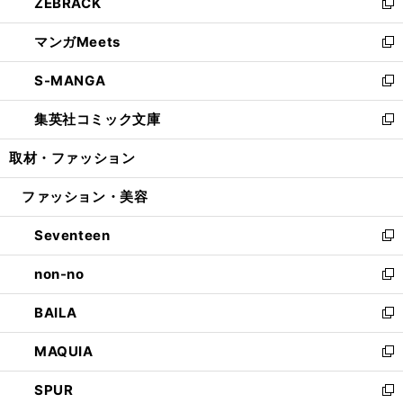
ZEBRACK
く
で
ド
ィ
い
新
開
ウ
ン
ウ
し
マンガMeets
く
で
ド
ィ
い
新
開
ウ
ン
ウ
し
S-MANGA
く
で
ド
ィ
い
新
開
ウ
ン
ウ
し
集英社コミック文庫
く
で
ド
ィ
い
新
開
ウ
ン
ウ
し
取材・ファッション
く
で
ド
ィ
い
開
ウ
ン
ウ
ファッション・美容
く
で
ド
ィ
開
ウ
ン
Seventeen
く
で
ド
新
開
ウ
し
non-no
く
で
い
新
開
ウ
し
BAILA
く
ィ
い
新
ン
ウ
し
MAQUIA
ド
ィ
い
新
ウ
ン
ウ
し
SPUR
で
ド
ィ
い
新