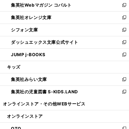
集英社Webマガジン コバルト
く
で
ド
ィ
新
開
ウ
ン
し
集英社オレンジ文庫
く
で
ド
い
新
開
ウ
ウ
し
シフォン文庫
く
で
ィ
い
新
開
ン
ウ
し
ダッシュエックス文庫公式サイト
く
ド
ィ
い
新
ウ
ン
ウ
し
JUMP j-BOOKS
で
ド
ィ
い
新
開
ウ
ン
ウ
し
キッズ
く
で
ド
ィ
い
開
ウ
ン
ウ
集英社みらい文庫
く
で
ド
ィ
新
開
ウ
ン
し
集英社の児童図書 S-KIDS.LAND
く
で
ド
い
新
開
ウ
ウ
し
オンラインストア・
その他WEBサービス
く
で
ィ
い
開
ン
ウ
オンラインストア
く
ド
ィ
ウ
ン
OTO
で