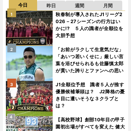
今日
昨日
週間
月間
秋春制が導入されたJ1リーグ2
1
026－27シーズンの行方はい
かに!? ５人の識者が全順位を
大胆予想
「お前がラクして生意気だな」
2
「あいつ若いくせに」厳しい言
葉を浴びせられるも佐藤慎太郎
が貫いた誇りとファンへの思い
J1全順位予想 識者５人が推す
3
優勝候補筆頭は？ J2降格の憂
き目に遭いそうな３クラブと
は？
4
【高校野球】創部10年目の甲子
園初出場がすべてを変えた 健大