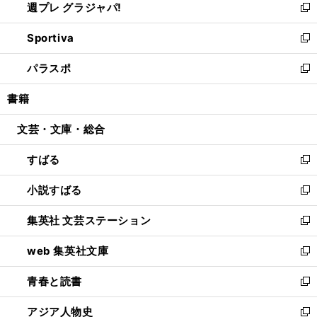
週プレ グラジャパ!
く
で
ィ
い
新
開
ン
ウ
し
Sportiva
く
ド
ィ
い
新
ウ
ン
ウ
し
パラスポ
で
ド
ィ
い
新
開
ウ
ン
ウ
し
書籍
く
で
ド
ィ
い
開
ウ
ン
ウ
文芸・文庫・総合
く
で
ド
ィ
開
ウ
ン
すばる
く
で
ド
新
開
ウ
し
小説すばる
く
で
い
新
開
ウ
し
集英社 文芸ステーション
く
ィ
い
新
ン
ウ
し
web 集英社文庫
ド
ィ
い
新
ウ
ン
ウ
し
青春と読書
で
ド
ィ
い
新
開
ウ
ン
ウ
し
アジア人物史
く
で
ド
ィ
い
新