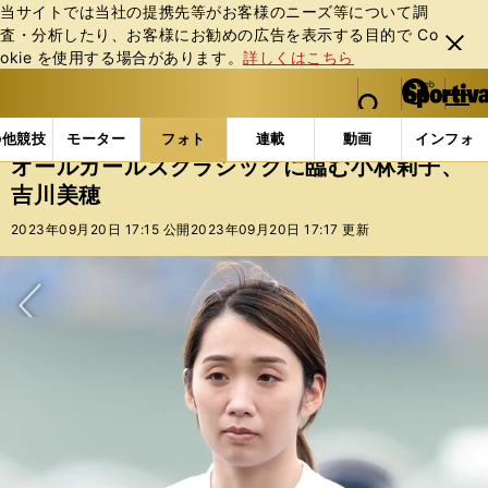
当サイトでは当社の提携先等がお客様のニーズ等について調
査・分析したり、お客様にお勧めの広告を表⽰する⽬的で Co
閉じ
okie を使⽤する場合があります。
詳しくはこちら
る
マイペ
web Sportiva (webスポルティーバ)
検索
メニュ
we
ー
フォトギャラリー
コラムフォト
オールガールズク
b
ジ
の他競技
モーター
フォト
連載
動画
インフォ
ス
オールガールズクラシックに臨む小林莉子、
ポ
吉川美穂
ル
テ
2023年09月20日 17:15 公開
2023年09月20日 17:17 更新
ィ
ー
バ
次へ