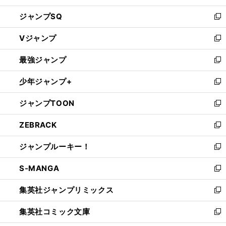
し
ジャンプSQ
い
新
ウ
し
Vジャンプ
ィ
い
新
ン
ウ
し
最強ジャンプ
ド
ィ
い
新
ウ
ン
ウ
し
少年ジャンプ+
で
ド
ィ
い
新
開
ウ
ン
ウ
し
ジャンプTOON
く
で
ド
ィ
い
新
開
ウ
ン
ウ
し
ZEBRACK
く
で
ド
ィ
い
新
開
ウ
ン
ウ
し
ジャンプルーキー！
く
で
ド
ィ
い
新
開
ウ
ン
ウ
し
S-MANGA
く
で
ド
ィ
い
新
開
ウ
ン
ウ
し
集英社ジャンプリミックス
く
で
ド
ィ
い
新
開
ウ
ン
ウ
し
集英社コミック文庫
く
で
ド
ィ
い
新
開
ウ
ン
ウ
し