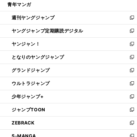
青年マンガ
く
で
ド
ィ
い
開
ウ
ン
ウ
週刊ヤングジャンプ
く
で
ド
ィ
新
開
ウ
ン
し
ヤングジャンプ定期購読デジタル
く
で
ド
い
新
開
ウ
ウ
し
ヤンジャン！
く
で
ィ
い
新
開
ン
ウ
し
となりのヤングジャンプ
く
ド
ィ
い
新
ウ
ン
ウ
し
グランドジャンプ
で
ド
ィ
い
新
開
ウ
ン
ウ
し
ウルトラジャンプ
く
で
ド
ィ
い
新
開
ウ
ン
ウ
し
少年ジャンプ+
く
で
ド
ィ
い
新
開
ウ
ン
ウ
し
ジャンプTOON
く
で
ド
ィ
い
新
開
ウ
ン
ウ
し
ZEBRACK
く
で
ド
ィ
い
新
開
ウ
ン
ウ
し
S-MANGA
く
で
ド
ィ
い