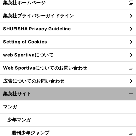
集英社ホームページ
新
閉
し
じ
集英社プライバシーガイドライン
い
る
ウ
SHUEISHA Privacy Guideline
ィ
ン
Setting of Cookies
ド
ウ
web Sportivaについて
で
開
Web Sportivaについてのお問い合わせ
く
新
し
広告についてのお問い合わせ
い
ウ
集英社サイト
ィ
開
ン
く/
マンガ
ド
閉
ウ
じ
少年マンガ
で
る
開
週刊少年ジャンプ
く
新