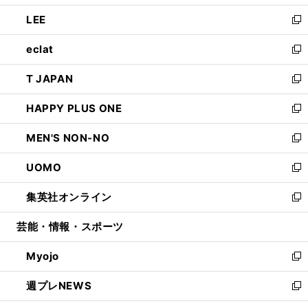
開
ウ
ン
ウ
し
LEE
く
で
ド
ィ
い
新
開
ウ
ン
ウ
し
eclat
く
で
ド
ィ
い
新
開
ウ
ン
ウ
し
T JAPAN
く
で
ド
ィ
い
新
開
ウ
ン
ウ
し
HAPPY PLUS ONE
く
で
ド
ィ
い
新
開
ウ
ン
ウ
し
MEN'S NON-NO
く
で
ド
ィ
い
新
開
ウ
ン
ウ
し
UOMO
く
で
ド
ィ
い
新
開
ウ
ン
ウ
し
集英社オンライン
く
で
ド
ィ
い
新
開
ウ
ン
ウ
し
芸能・情報・スポーツ
く
で
ド
ィ
い
開
ウ
ン
ウ
Myojo
く
で
ド
ィ
新
開
ウ
ン
し
週プレNEWS
く
で
ド
い
新
開
ウ
ウ
し