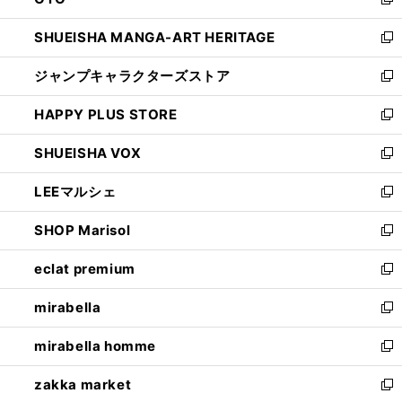
ド
新
開
ウ
し
SHUEISHA MANGA-ART HERITAGE
く
で
い
新
開
ウ
し
ジャンプキャラクターズストア
く
ィ
い
新
ン
ウ
し
HAPPY PLUS STORE
ド
ィ
い
新
ウ
ン
ウ
し
SHUEISHA VOX
で
ド
ィ
い
新
開
ウ
ン
ウ
し
LEEマルシェ
く
で
ド
ィ
い
新
開
ウ
ン
ウ
し
SHOP Marisol
く
で
ド
ィ
い
新
開
ウ
ン
ウ
し
eclat premium
く
で
ド
ィ
い
新
開
ウ
ン
ウ
し
mirabella
く
で
ド
ィ
い
新
開
ウ
ン
ウ
し
mirabella homme
く
で
ド
ィ
い
新
開
ウ
ン
ウ
し
zakka market
く
で
ド
ィ
い
新