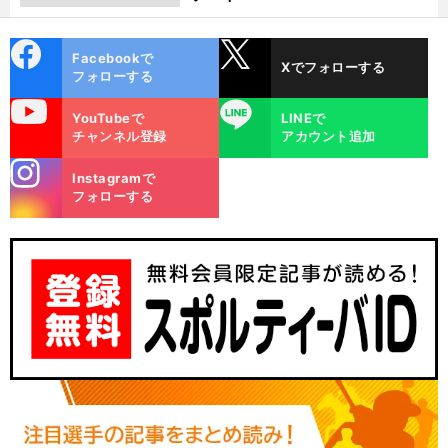
cebo
X
Facebookで
Xでフォローする
ok
フォローする
uTube
LINE
YouTubeで
LINEで
チャンネル登録
アカウント追加
stagra
Instagramで
m
フォローする