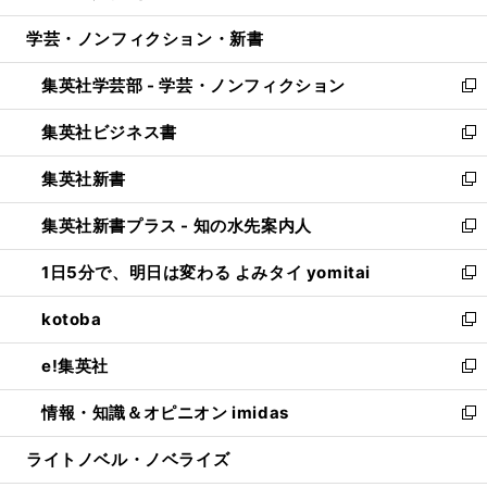
開
ウ
ン
ウ
し
学芸・ノンフィクション・新書
く
で
ド
ィ
い
開
ウ
ン
ウ
集英社学芸部 - 学芸・ノンフィクション
く
で
ド
ィ
新
開
ウ
ン
し
集英社ビジネス書
く
で
ド
い
新
開
ウ
ウ
し
集英社新書
く
で
ィ
い
新
開
ン
ウ
し
集英社新書プラス - 知の水先案内人
く
ド
ィ
い
新
ウ
ン
ウ
し
1日5分で、明日は変わる よみタイ yomitai
で
ド
ィ
い
新
開
ウ
ン
ウ
し
kotoba
く
で
ド
ィ
い
新
開
ウ
ン
ウ
し
e!集英社
く
で
ド
ィ
い
新
開
ウ
ン
ウ
し
情報・知識＆オピニオン imidas
く
で
ド
ィ
い
新
開
ウ
ン
ウ
し
ライトノベル・ノベライズ
く
で
ド
ィ
い
開
ウ
ン
ウ