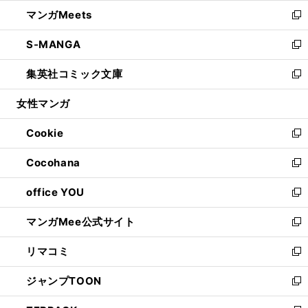
ウ
ン
ウ
し
マンガMeets
く
で
ド
ィ
い
新
開
ウ
ン
ウ
し
S-MANGA
く
で
ド
ィ
い
新
開
ウ
ン
ウ
し
集英社コミック文庫
く
で
ド
ィ
い
新
開
ウ
ン
ウ
し
女性マンガ
く
で
ド
ィ
い
開
ウ
ン
ウ
Cookie
く
で
ド
ィ
新
開
ウ
ン
し
Cocohana
く
で
ド
い
新
開
ウ
ウ
し
office YOU
く
で
ィ
い
新
開
ン
ウ
し
マンガMee公式サイト
く
ド
ィ
い
新
ウ
ン
ウ
し
リマコミ
で
ド
ィ
い
新
開
ウ
ン
ウ
し
ジャンプTOON
く
で
ド
ィ
い
新
開
ウ
ン
ウ
し