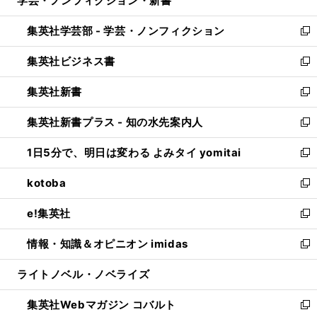
学芸・ノンフィクション・新書
で
ド
ィ
い
開
ウ
ン
ウ
集英社学芸部 - 学芸・ノンフィクション
く
で
ド
ィ
新
開
ウ
ン
し
集英社ビジネス書
く
で
ド
い
新
開
ウ
ウ
し
集英社新書
く
で
ィ
い
新
開
ン
ウ
し
集英社新書プラス - 知の水先案内人
く
ド
ィ
い
新
ウ
ン
ウ
し
1日5分で、明日は変わる よみタイ yomitai
で
ド
ィ
い
新
開
ウ
ン
ウ
し
kotoba
く
で
ド
ィ
い
新
開
ウ
ン
ウ
し
e!集英社
く
で
ド
ィ
い
新
開
ウ
ン
ウ
し
情報・知識＆オピニオン imidas
く
で
ド
ィ
い
新
開
ウ
ン
ウ
し
ライトノベル・ノベライズ
く
で
ド
ィ
い
開
ウ
ン
ウ
集英社Webマガジン コバルト
く
で
ド
ィ
新