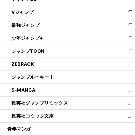
い
新
ウ
し
Vジャンプ
ィ
い
新
ン
ウ
し
最強ジャンプ
ド
ィ
い
新
ウ
ン
ウ
し
少年ジャンプ+
で
ド
ィ
い
新
開
ウ
ン
ウ
し
ジャンプTOON
く
で
ド
ィ
い
新
開
ウ
ン
ウ
し
ZEBRACK
く
で
ド
ィ
い
新
開
ウ
ン
ウ
し
ジャンプルーキー！
く
で
ド
ィ
い
新
開
ウ
ン
ウ
し
S-MANGA
く
で
ド
ィ
い
新
開
ウ
ン
ウ
し
集英社ジャンプリミックス
く
で
ド
ィ
い
新
開
ウ
ン
ウ
し
集英社コミック文庫
く
で
ド
ィ
い
新
開
ウ
ン
ウ
し
青年マンガ
く
で
ド
ィ
い