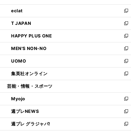
開
ウ
ン
ウ
し
eclat
く
で
ド
ィ
い
新
開
ウ
ン
ウ
し
T JAPAN
く
で
ド
ィ
い
新
開
ウ
ン
ウ
し
HAPPY PLUS ONE
く
で
ド
ィ
い
新
開
ウ
ン
ウ
し
MEN'S NON-NO
く
で
ド
ィ
い
新
開
ウ
ン
ウ
し
UOMO
く
で
ド
ィ
い
新
開
ウ
ン
ウ
し
集英社オンライン
く
で
ド
ィ
い
新
開
ウ
ン
ウ
し
芸能・情報・スポーツ
く
で
ド
ィ
い
開
ウ
ン
ウ
Myojo
く
で
ド
ィ
新
開
ウ
ン
し
週プレNEWS
く
で
ド
い
新
開
ウ
ウ
し
週プレ グラジャパ!
く
で
ィ
い
新
開
ン
ウ