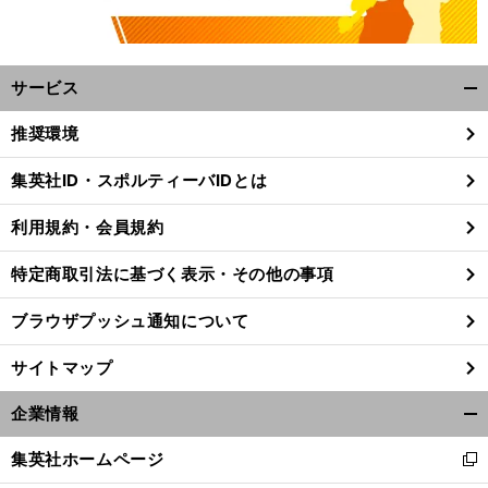
サービス
開
く/
推奨環境
閉
じ
集英社ID・スポルティーバIDとは
る
前
へ
利用規約・会員規約
特定商取引法に基づく表示・その他の事項
ブラウザプッシュ通知について
サイトマップ
企業情報
開
く/
集英社ホームページ
新
閉
し