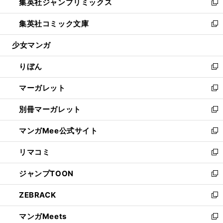
集英社ジャンプリミックス
く
で
ド
ィ
い
新
開
ウ
ン
ウ
し
集英社コミック文庫
く
で
ド
ィ
い
新
開
ウ
ン
ウ
し
少女マンガ
く
で
ド
ィ
い
開
ウ
ン
ウ
りぼん
く
で
ド
ィ
新
開
ウ
ン
し
マーガレット
く
で
ド
い
新
開
ウ
ウ
し
別冊マーガレット
く
で
ィ
い
新
開
ン
ウ
し
マンガMee公式サイト
く
ド
ィ
い
新
ウ
ン
ウ
し
リマコミ
で
ド
ィ
い
新
開
ウ
ン
ウ
し
ジャンプTOON
く
で
ド
ィ
い
新
開
ウ
ン
ウ
し
ZEBRACK
く
で
ド
ィ
い
新
開
ウ
ン
ウ
し
マンガMeets
く
で
ド
ィ
い
新