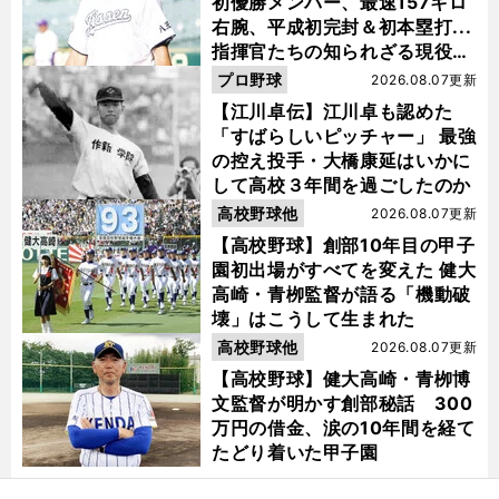
初優勝メンバー、最速157キロ
右腕、平成初完封＆初本塁打...
指揮官たちの知られざる現役時
代
プロ野球
2026.08.07更新
【江川卓伝】江川卓も認めた
「すばらしいピッチャー」 最強
の控え投手・大橋康延はいかに
して高校３年間を過ごしたのか
高校野球他
2026.08.07更新
【高校野球】創部10年目の甲子
園初出場がすべてを変えた 健大
高崎・青栁監督が語る「機動破
壊」はこうして生まれた
高校野球他
2026.08.07更新
【高校野球】健大高崎・青栁博
文監督が明かす創部秘話 300
万円の借金、涙の10年間を経て
たどり着いた甲子園