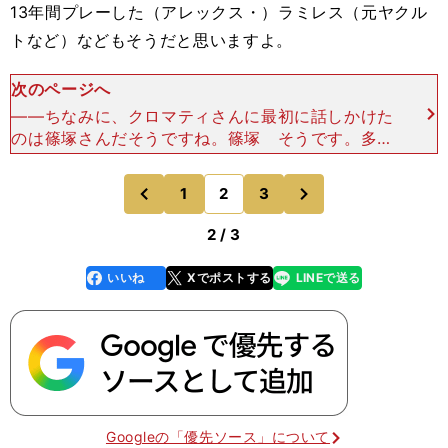
13年間プレーした（アレックス・）ラミレス（元ヤクル
トなど）などもそうだと思いますよ。
次のページへ
――ちなみに、クロマティさんに最初に話しかけた
のは篠塚さんだそうですね。篠塚 そうです。多摩
川の練習グラウンドだったのですが、クロウがポツ
ンとしていたので、声をかけて一緒にランニングな
次
1
2
3
のページへ
のページへ
どをしました。
前
2 / 3
いいね
Xでポストする
LINEで送る
line
faceboo
x
k
Googleの「優先ソース」について