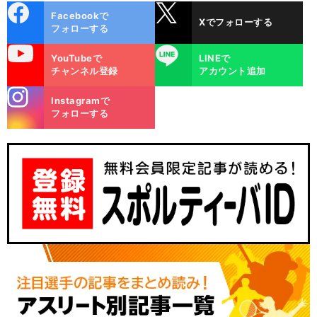
cebo
X
Facebookで
Xでフォローする
ok
フォローする
uTube
LINE
YouTubeで
LINEで
チャンネル登録
アカウント追加
stagra
Instagramで
m
フォローする