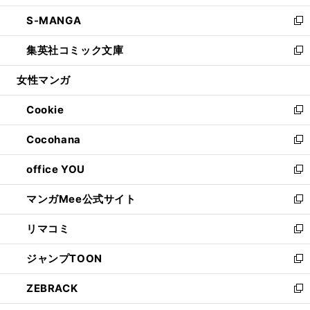
開
ウ
ン
ウ
し
S-MANGA
く
で
ド
ィ
い
新
開
ウ
ン
ウ
し
集英社コミック文庫
く
で
ド
ィ
い
新
開
ウ
ン
ウ
し
女性マンガ
く
で
ド
ィ
い
開
ウ
ン
ウ
Cookie
く
で
ド
ィ
新
開
ウ
ン
し
Cocohana
く
で
ド
い
新
開
ウ
ウ
し
office YOU
く
で
ィ
い
新
開
ン
ウ
し
マンガMee公式サイト
く
ド
ィ
い
新
ウ
ン
ウ
し
リマコミ
で
ド
ィ
い
新
開
ウ
ン
ウ
し
ジャンプTOON
く
で
ド
ィ
い
新
開
ウ
ン
ウ
し
ZEBRACK
く
で
ド
ィ
い
新
開
ウ
ン
ウ
し