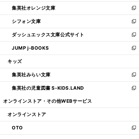
開
ウ
ン
し
集英社オレンジ文庫
く
で
ド
い
新
開
ウ
ウ
し
シフォン文庫
く
で
ィ
い
新
開
ン
ウ
し
ダッシュエックス文庫公式サイト
く
ド
ィ
い
新
ウ
ン
ウ
し
JUMP j-BOOKS
で
ド
ィ
い
新
開
ウ
ン
ウ
し
キッズ
く
で
ド
ィ
い
開
ウ
ン
ウ
集英社みらい文庫
く
で
ド
ィ
新
開
ウ
ン
し
集英社の児童図書 S-KIDS.LAND
く
で
ド
い
新
開
ウ
ウ
し
オンラインストア・
その他WEBサービス
く
で
ィ
い
開
ン
ウ
オンラインストア
く
ド
ィ
ウ
ン
OTO
で
ド
新
開
ウ
し