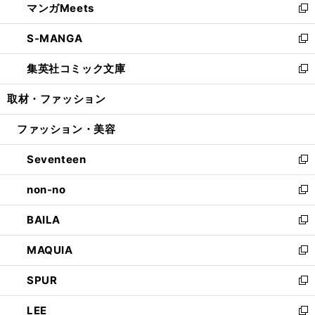
マンガMeets
く
で
ド
ィ
い
新
開
ウ
ン
ウ
し
S-MANGA
く
で
ド
ィ
い
新
開
ウ
ン
ウ
し
集英社コミック文庫
く
で
ド
ィ
い
新
開
ウ
ン
ウ
し
取材・ファッション
く
で
ド
ィ
い
開
ウ
ン
ウ
ファッション・美容
く
で
ド
ィ
開
ウ
ン
Seventeen
く
で
ド
新
開
ウ
し
non-no
く
で
い
新
開
ウ
し
BAILA
く
ィ
い
新
ン
ウ
し
MAQUIA
ド
ィ
い
新
ウ
ン
ウ
し
SPUR
で
ド
ィ
い
新
開
ウ
ン
ウ
し
LEE
く
で
ド
ィ
い
新