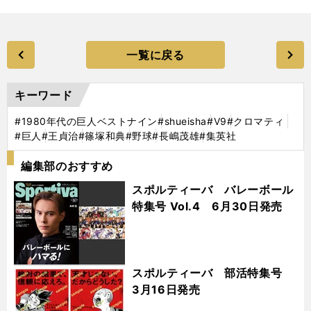
一覧に戻る
キーワード
#1980年代の巨人ベストナイン
#shueisha
#V9
#クロマティ
#巨人
#王貞治
#篠塚和典
#野球
#長嶋茂雄
#集英社
編集部のおすすめ
スポルティーバ バレーボール
特集号 Vol.4 6月30日発売
スポルティーバ 部活特集号
3月16日発売