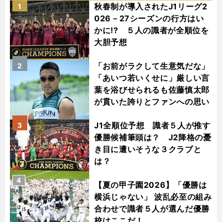
秋春制が導入されたJ1リーグ2
1
026－27シーズンの行方はい
かに!? ５人の識者が全順位を
大胆予想
「お前がラクして生意気だな」
2
「あいつ若いくせに」厳しい言
葉を浴びせられるも佐藤慎太郎
が貫いた誇りとファンへの思い
J1全順位予想 識者５人が推す
3
優勝候補筆頭は？ J2降格の憂
き目に遭いそうな３クラブと
は？
4
【夏の甲子園2026】「優勝は
横浜じゃない」 波乱必至の組み
合わせで識者５人が選んだ優勝
校はここだ！