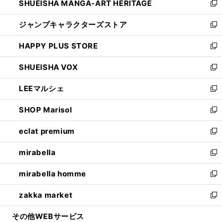
SHUEISHA MANGA-ART HERITAGE
く
で
い
新
開
ウ
し
ジャンプキャラクターズストア
く
ィ
い
新
ン
ウ
し
HAPPY PLUS STORE
ド
ィ
い
新
ウ
ン
ウ
し
SHUEISHA VOX
で
ド
ィ
い
新
開
ウ
ン
ウ
し
LEEマルシェ
く
で
ド
ィ
い
新
開
ウ
ン
ウ
し
SHOP Marisol
く
で
ド
ィ
い
新
開
ウ
ン
ウ
し
eclat premium
く
で
ド
ィ
い
新
開
ウ
ン
ウ
し
mirabella
く
で
ド
ィ
い
新
開
ウ
ン
ウ
し
mirabella homme
く
で
ド
ィ
い
新
開
ウ
ン
ウ
し
zakka market
く
で
ド
ィ
い
新
開
ウ
ン
ウ
し
その他WEBサービス
く
で
ド
ィ
い