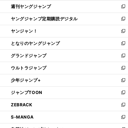
開
ウ
ン
ウ
週刊ヤングジャンプ
く
で
ド
ィ
新
開
ウ
ン
し
ヤングジャンプ定期購読デジタル
く
で
ド
い
新
開
ウ
ウ
し
ヤンジャン！
く
で
ィ
い
新
開
ン
ウ
し
となりのヤングジャンプ
く
ド
ィ
い
新
ウ
ン
ウ
し
グランドジャンプ
で
ド
ィ
い
新
開
ウ
ン
ウ
し
ウルトラジャンプ
く
で
ド
ィ
い
新
開
ウ
ン
ウ
し
少年ジャンプ+
く
で
ド
ィ
い
新
開
ウ
ン
ウ
し
ジャンプTOON
く
で
ド
ィ
い
新
開
ウ
ン
ウ
し
ZEBRACK
く
で
ド
ィ
い
新
開
ウ
ン
ウ
し
S-MANGA
く
で
ド
ィ
い
新
開
ウ
ン
ウ
し