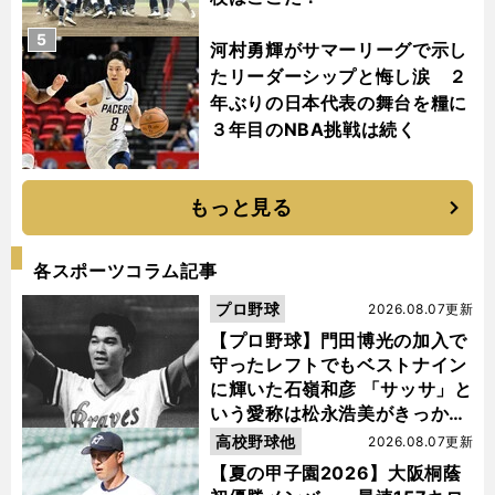
5
河村勇輝がサマーリーグで示し
たリーダーシップと悔し涙 ２
年ぶりの日本代表の舞台を糧に
３年目のNBA挑戦は続く
もっと見る
各スポーツコラム記事
プロ野球
2026.08.07更新
【プロ野球】門田博光の加入で
守ったレフトでもベストナイン
に輝いた石嶺和彦 「サッサ」と
いう愛称は松永浩美がきっか
け？
高校野球他
2026.08.07更新
【夏の甲子園2026】大阪桐蔭