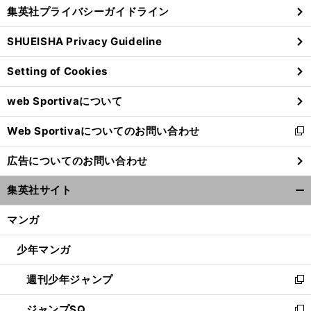
じ
集英社プライバシーガイドライン
い
る
ウ
SHUEISHA Privacy Guideline
ィ
ン
Setting of Cookies
ド
ウ
web Sportivaについて
で
開
Web Sportivaについてのお問い合わせ
く
新
し
広告についてのお問い合わせ
い
ウ
集英社サイト
ィ
開
ン
く/
マンガ
ド
閉
ウ
じ
少年マンガ
で
る
開
週刊少年ジャンプ
く
新
し
ジャンプSQ