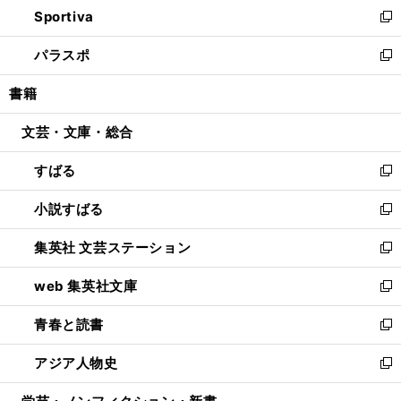
し
Sportiva
く
ド
ィ
い
新
ウ
ン
ウ
し
パラスポ
で
ド
ィ
い
新
開
ウ
ン
ウ
し
書籍
く
で
ド
ィ
い
開
ウ
ン
ウ
文芸・文庫・総合
く
で
ド
ィ
開
ウ
ン
すばる
く
で
ド
新
開
ウ
し
小説すばる
く
で
い
新
開
ウ
し
集英社 文芸ステーション
く
ィ
い
新
ン
ウ
し
web 集英社文庫
ド
ィ
い
新
ウ
ン
ウ
し
青春と読書
で
ド
ィ
い
新
開
ウ
ン
ウ
し
アジア人物史
く
で
ド
ィ
い
新
開
ウ
ン
ウ
し
く