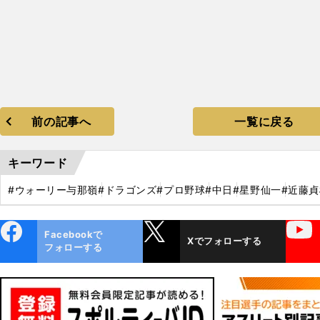
前の記事へ
一覧に戻る
キーワード
#ウォーリー与那嶺
#ドラゴンズ
#プロ野球
#中日
#星野仙一
#近藤貞
ebo
X
YouTube
Facebookで
Xでフォローする
ok
フォローする