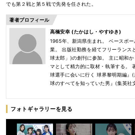
でも第２戦と第５戦で先発を任された。
著者プロフィール
高橋安幸 (たかはし・やすゆき)
1965年、新潟県生まれ。 ベースボ
業。 出版社勤務を経てフリーランス
球太郎」)の創刊に参加。 主に昭和
マとして精力的に取材・執筆する。 
球選手に会いに行く 球界黎明期編』(
球のすべてを知っていた男』(集英社
フォトギャラリーを見る
】
肩
」