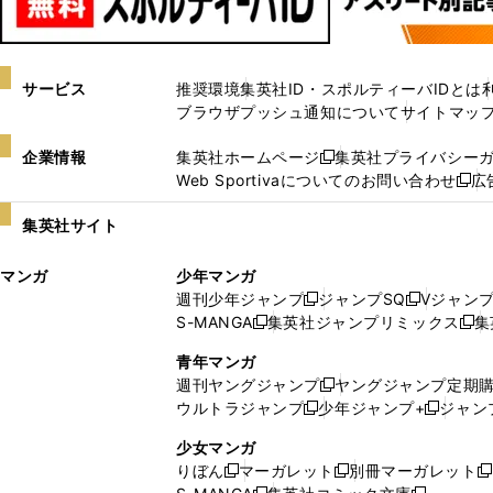
サービス
推奨環境
集英社ID・スポルティーバIDとは
ブラウザプッシュ通知について
サイトマッ
企業情報
集英社ホームページ
集英社プライバシー
新
Web Sportivaについてのお問い合わせ
広
し
新
い
し
集英社サイト
ウ
い
ィ
ウ
マンガ
少年マンガ
ン
ィ
週刊少年ジャンプ
ジャンプSQ
Vジャン
ド
ン
新
新
S-MANGA
集英社ジャンプリミックス
集
ウ
ド
新
し
し
新
で
ウ
し
い
い
し
青年マンガ
開
で
い
ウ
ウ
い
週刊ヤングジャンプ
ヤングジャンプ定期
新
く
開
ウ
ィ
ィ
ウ
ウルトラジャンプ
少年ジャンプ+
ジャン
新
し
新
く
ィ
ン
ン
ィ
し
い
し
ン
ド
ド
ン
少女マンガ
い
ウ
い
ド
ウ
ウ
ド
りぼん
マーガレット
別冊マーガレット
新
新
新
ウ
ィ
ウ
ウ
で
で
ウ