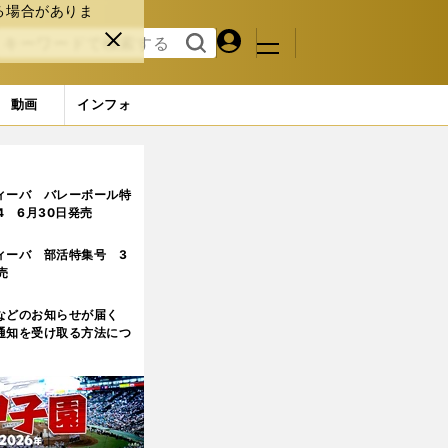
る場合がありま
マイペ
閉じ
検索
メニュ
ー
る
す
ジ
る
動画
インフォ
木孝政をセーブ王に育てた近藤貞雄の流儀
ィーバ バレーボール特
.4 6月30日発売
ィーバ 部活特集号 3
売
などのお知らせが届く
通知を受け取る方法につ