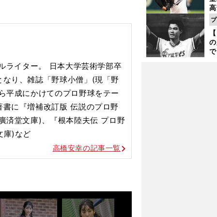
高
る
プ
ト
【
く
の
で
い
ールライター。 日本大学芸術学部卒
サ
となり、雑誌「野球小僧」(現「野
浩
から平成にかけてのプロ野球をテー
著書に『増補改訂版 伝説のプロ野
廣済堂文庫)、『根本陸夫伝 プロ野
文庫)など
高橋安幸の記事一覧
前