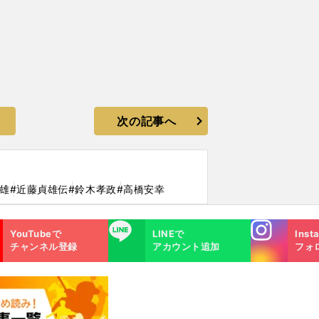
次の記事へ
雄
#近藤貞雄伝
#鈴木孝政
#高橋安幸
Instagra
LINE
YouTubeで
LINEで
Inst
m
チャンネル登録
アカウント追加
フォ