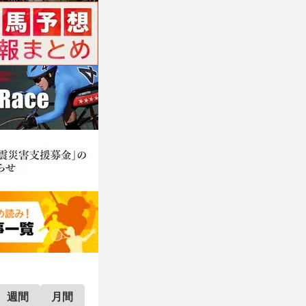
週間
月間