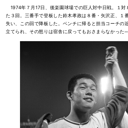
1974年７月17日、後楽園球場での巨人対中日戦。１
た３回。三番手で登板した鈴木孝政は８番・矢沢正、１
失い、この回で降板した。ベンチに帰ると担当コーチの
立てられ、その怒りは宿舎に戻ってもおさまらなかった─