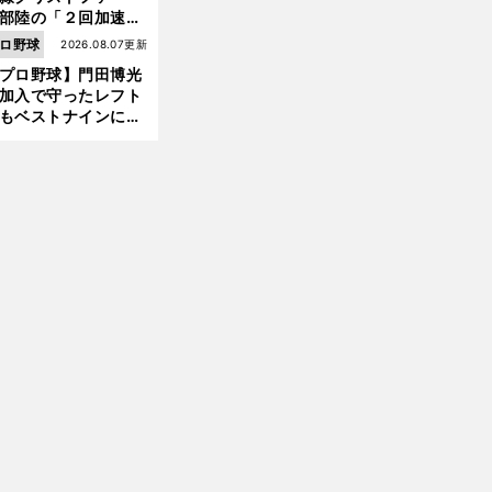
部陸の「２回加速す
」規格外のストレー
ロ野球
2026.08.07更新
 それでもプロではな
プロ野球】門田博光
大学進学を選ぶ理由
加入で守ったレフト
もベストナインに輝
た石嶺和彦 「サッ
」という愛称は松永
美がきっかけ？
【
昭
】
現
」
明治大進学の鈴木孝政を獲得した伝説の説得術
和プロ野球の仕事人
コンニャク投法サウスポー佐藤政夫は「
役ドラフト
で巨人から放出