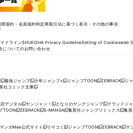
利用規約・会員規約
特定商取引法に基づく表示・その他の事項
プ
ガイドライン
SHUEISHA Privacy Guideline
Setting of Cookies
web 
告についてのお問い合わせ
プ
最強ジャンプ
少年ジャンプ+
ジャンプTOON
ZEBRACK
ジ
新
新
新
新
新
英社コミック文庫
し
新
し
し
し
し
い
い
し
い
い
い
ウ
ウ
い
ウ
ウ
ウ
購読デジタル
ヤンジャン！
となりのヤングジャンプ
グランドジ
新
新
新
ィ
ィ
ウ
ィ
ィ
ィ
プTOON
ZEBRACK
S-MANGA
集英社ジャンプリミックス
集英
新
し
新
し
新
し
新
ン
ン
ィ
ン
ン
ン
し
い
し
い
し
い
し
ド
ド
ン
ド
ド
ド
い
ウ
い
ウ
い
ウ
い
ウ
ウ
ド
ウ
ウ
ウ
マンガMee公式サイト
リマコミ
ジャンプTOON
ZEBRACK
マン
新
新
新
新
ウ
ィ
ウ
ィ
ウ
ィ
ウ
で
で
ウ
で
で
で