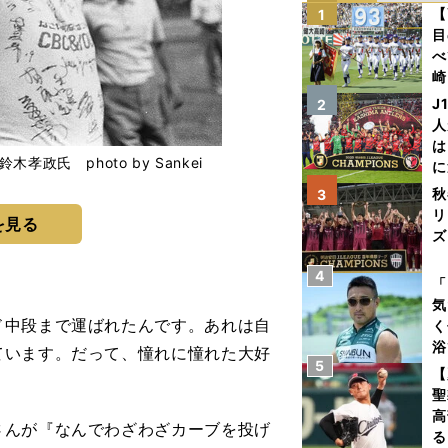
【
1
目
べ
崎
「
J
2
て
人
は
氏 photo by Sankei
に
と
秋
3
リ
を見る
ズ
4
を
「
気
ド中段まで運ばれたんです。あれは自
く
浴
ています。だって、憧れに憧れた大好
5
太
【
ァ
聖
高
んが『なんでわざわざカーブを投げ
る