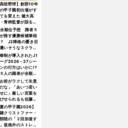
高校野球】創部10年
の甲子園初出場がす
てを変えた 健大高
・青栁監督が語る
機動破壊」はこうし
1全順位予想 識者５
生まれた
が推す優勝候補筆頭
？ J2降格の憂き目
遭いそうな３クラブ
は？
春制が導入されたJ1
ーグ2026－27シー
ンの行方はいかに!?
５人の識者が全順位
大胆予想
お前がラクして生意
だな」「あいつ若い
せに」厳しい言葉を
びせられるも佐藤慎
郎が貫いた誇りとフ
夏の甲子園2026】
ンへの思い
隷クリストファー・
部陸の「２回加速す
」規格外のストレー