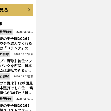
 それでもプロではな
大学進学を選ぶ理由
見る
事
校野球他
2026.08.08更
夏の甲子園2026】
新
ウチを選んでくれる
は『Ｂランク』の選
たち」 八幡商が15
ロ野球
2026.08.07更新
ぶり甲子園をつかん
プロ野球】首位ソフ
"名門復活"の舞台裏
バンクを西武、日本
ムは逆転できるか？
鶴岡慎也が挙げる終
ロ野球
2026.08.07更新
戦のキーマン３人
プロ野球】12球団最
本塁打でも３位... 鶴
慎也が挙げた「日本
ムの誤算」とソフト
校野球他
2026.08.07更
ンク追撃のカギ
夏の甲子園2026】
新
隷クリストファー・