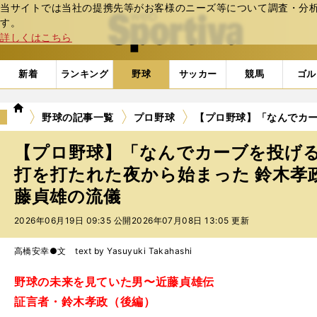
当サイトでは当社の提携先等がお客様のニーズ等について調査・分析し
web Sportiva (webスポルティーバ)
す。
詳しくはこちら
新着
ランキング
野球
サッカー
競馬
ゴル
we
野球の記事一覧
プロ野球
【プロ野球】「なんでカー
b
ス
【プロ野球】「なんでカーブを投げる
ポ
ル
打を打たれた夜から始まった 鈴木孝
テ
藤貞雄の流儀
ィ
ー
2026年06月19日 09:35 公開
2026年07月08日 13:05 更新
バ
高橋安幸●文 text by Yasuyuki Takahashi
野球の未来を見ていた男〜近藤貞雄伝
証言者・鈴木孝政（後編）