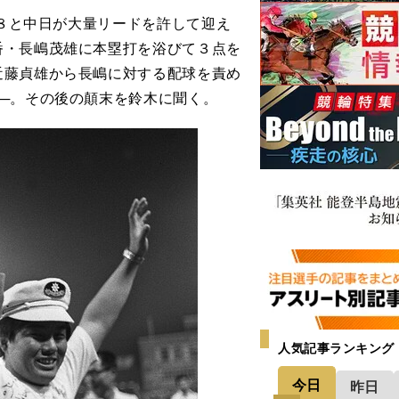
対８と中日が大量リードを許して迎え
番・長嶋茂雄に本塁打を浴びて３点を
近藤貞雄から長嶋に対する配球を責め
─。その後の顛末を鈴木に聞く。
人気記事ランキング
今日
昨日