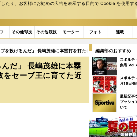
たり、お客様にお勧めの広告を表⽰する⽬的で Cookie を使⽤す
フ
その他球技
その他競技
モーター
フォト
連載
ブを投げるんだ」 長嶋茂雄に本塁打を打たれた夜から始まった 鈴
編集部のおすすめ
スポルテ
んだ」 長嶋茂雄に本塁
集号 Vol
政をセーブ王に育てた近
スポルテ
月16日発
最新記事
プッシュ
いて