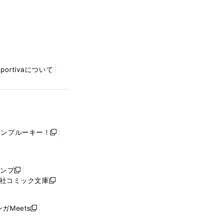
Sportivaについて
ャンプルーキー！
新
し
い
ウ
ャンプ
新
ィ
社コミック文庫
し
新
ン
い
し
ド
ウ
い
ウ
ガMeets
新
ィ
ウ
で