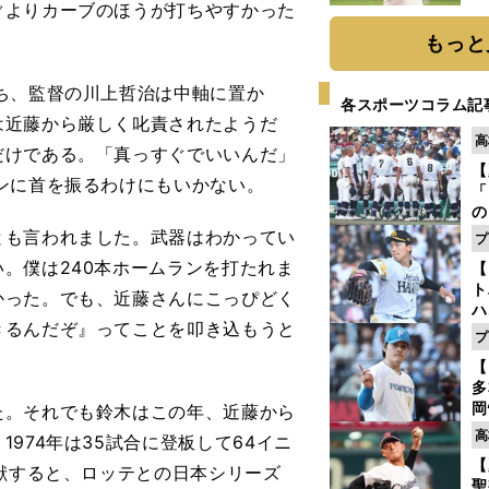
ぐよりカーブのほうが打ちやすかった
ト
く
もっと
ち、監督の川上哲治は中軸に置か
各スポーツコラム記
は近藤から厳しく叱責されたようだ
高
だけである。「真っすぐでいいんだ」
【
ンに首を振るわけにもいかない。
「
の
手
とも言われました。武器はわかってい
プ
年
。僕は240本ホームランを打たれま
【
だ
ト
かった。でも、近藤さんにこっぴどく
ハ
きるんだぞ』ってことを叩き込もうと
プ
盤
【
多
岡
。それでも鈴木はこの年、近藤から
ハ
高
974年は35試合に登板して64イニ
バ
【
貢献すると、ロッテとの日本シリーズ
聖