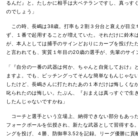
るんだ』と。たしかに相手は大ベテランですし、真っす
のでしょう」
この時、長嶋は38歳。打率も２割３分台と衰えが目立
ず、１番で起用することが増えていた。それだけに鈴木
が、本人としては捕手のサインどおりにカーブを投げた
と言われても、実質１年目の20歳の選手が、先輩のサイ
「『自分の一番の武器は何か、ちゃんと自覚しておけ』
ますよ。でも、ピッチングってそんな簡単なもんじゃない
したけど、長嶋さんに打たれたあの１本だけは悔しくな
叱られたのは悔しい。たぶん、『おまえは真っすぐで生
したんじゃないですかね」
コーチと選手という立場上、納得できない部分もあった
フォークボールを伝授され、新たな武器として習得する。1
ングを投げ、４勝、防御率3.52を記録。リーグ優勝に