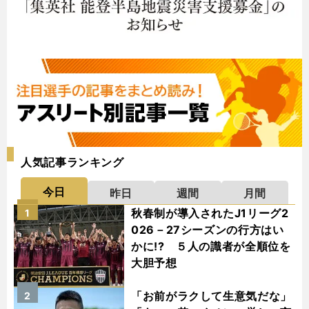
人気記事ランキング
今日
昨日
週間
月間
秋春制が導入されたJ1リーグ2
1
026－27シーズンの行方はい
かに!? ５人の識者が全順位を
大胆予想
「お前がラクして生意気だな」
2