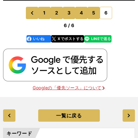
1
2
3
4
5
6
のページへ
前
6 / 6
いいね
Xでポストする
LINEで送る
line
faceboo
x
k
Googleの「優先ソース」について
一覧に戻る
キーワード