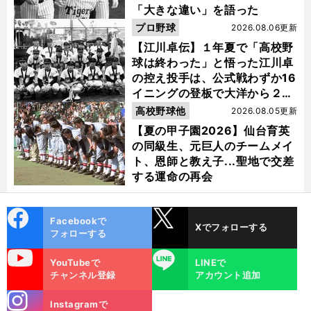
「大きな違い」を語った
プロ野球
2026.08.06更新
【江川卓伝】１年夏で「高校野
球は終わった」と悟った江川卓
の控え投手は、公式戦わずか16
イニングの登板で大洋から２位
指名を受けた
高校野球他
2026.08.05更新
【夏の甲子園2026】仙台育英
の同級生、元巨人のチームメイ
ト、恩師と教え子...聖地で交差
する運命の再会
cebo
X
Facebookで
Xでフォローする
ok
フォローする
uTube
LINE
YouTubeで
LINEで
チャンネル登録
アカウント追加
stagra
Instagramで