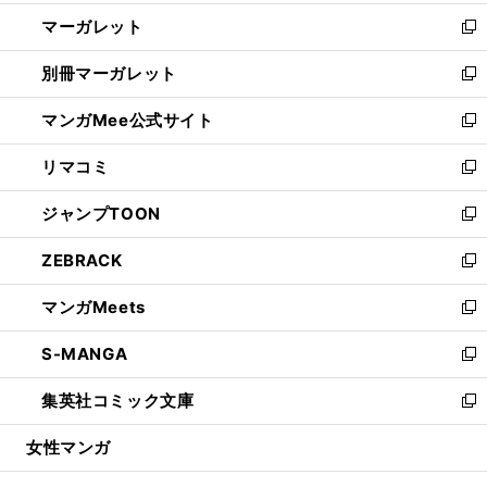
開
ウ
ン
し
マーガレット
く
で
ド
い
新
開
ウ
ウ
し
別冊マーガレット
く
で
ィ
い
新
開
ン
ウ
し
マンガMee公式サイト
く
ド
ィ
い
新
ウ
ン
ウ
し
リマコミ
で
ド
ィ
い
新
開
ウ
ン
ウ
し
ジャンプTOON
く
で
ド
ィ
い
新
開
ウ
ン
ウ
し
ZEBRACK
く
で
ド
ィ
い
新
開
ウ
ン
ウ
し
マンガMeets
く
で
ド
ィ
い
新
開
ウ
ン
ウ
し
S-MANGA
く
で
ド
ィ
い
新
開
ウ
ン
ウ
し
集英社コミック文庫
く
で
ド
ィ
い
新
開
ウ
ン
ウ
し
女性マンガ
く
で
ド
ィ
い
開
ウ
ン
ウ