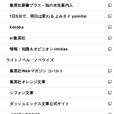
ン
ウ
し
集英社新書プラス - 知の水先案内人
く
ド
ィ
い
新
ウ
ン
ウ
し
1日5分で、明日は変わる よみタイ yomitai
で
ド
ィ
い
新
開
ウ
ン
ウ
し
kotoba
く
で
ド
ィ
い
新
開
ウ
ン
ウ
し
e!集英社
く
で
ド
ィ
い
新
開
ウ
ン
ウ
し
情報・知識＆オピニオン imidas
く
で
ド
ィ
い
新
開
ウ
ン
ウ
し
ライトノベル・ノベライズ
く
で
ド
ィ
い
開
ウ
ン
ウ
集英社Webマガジン コバルト
く
で
ド
ィ
新
開
ウ
ン
し
集英社オレンジ文庫
く
で
ド
い
新
開
ウ
ウ
し
シフォン文庫
く
で
ィ
い
新
開
ン
ウ
し
ダッシュエックス文庫公式サイト
く
ド
ィ
い
新
ウ
ン
ウ
し