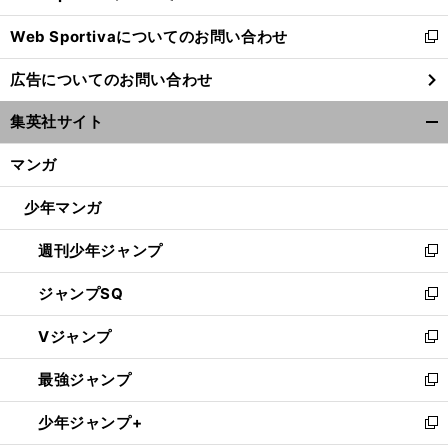
開
Web Sportivaについてのお問い合わせ
く
新
し
広告についてのお問い合わせ
い
ウ
集英社サイト
ィ
開
ン
く/
マンガ
ド
閉
ウ
じ
少年マンガ
で
る
開
週刊少年ジャンプ
く
新
し
ジャンプSQ
い
新
ウ
し
Vジャンプ
ィ
い
新
ン
ウ
し
最強ジャンプ
ド
ィ
い
新
ウ
ン
ウ
し
少年ジャンプ+
で
ド
ィ
い
新
開
ウ
ン
ウ
し