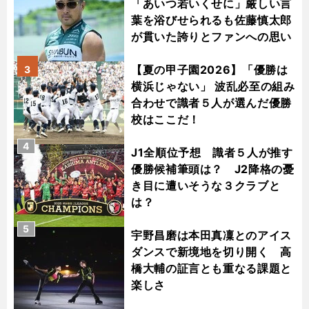
「あいつ若いくせに」厳しい言
葉を浴びせられるも佐藤慎太郎
が貫いた誇りとファンへの思い
【夏の甲子園2026】「優勝は
3
横浜じゃない」 波乱必至の組み
合わせで識者５人が選んだ優勝
校はここだ！
4
J1全順位予想 識者５人が推す
優勝候補筆頭は？ J2降格の憂
き目に遭いそうな３クラブと
は？
5
宇野昌磨は本田真凜とのアイス
ダンスで新境地を切り開く 高
橋大輔の証言とも重なる課題と
楽しさ