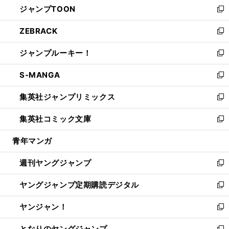
ジャンプTOON
く
で
ド
ィ
い
新
開
ウ
ン
ウ
し
ZEBRACK
く
で
ド
ィ
い
新
開
ウ
ン
ウ
し
ジャンプルーキー！
く
で
ド
ィ
い
新
開
ウ
ン
ウ
し
S-MANGA
く
で
ド
ィ
い
新
開
ウ
ン
ウ
し
集英社ジャンプリミックス
く
で
ド
ィ
い
新
開
ウ
ン
ウ
し
集英社コミック文庫
く
で
ド
ィ
い
新
開
ウ
ン
ウ
し
青年マンガ
く
で
ド
ィ
い
開
ウ
ン
ウ
週刊ヤングジャンプ
く
で
ド
ィ
新
開
ウ
ン
し
ヤングジャンプ定期購読デジタル
く
で
ド
い
新
開
ウ
ウ
し
ヤンジャン！
く
で
ィ
い
新
開
ン
ウ
し
となりのヤングジャンプ
く