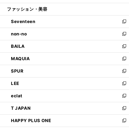
開
ウ
ン
ウ
ファッション・美容
く
で
ド
ィ
開
ウ
ン
Seventeen
く
で
ド
新
開
ウ
し
non-no
く
で
い
新
開
ウ
し
BAILA
く
ィ
い
新
ン
ウ
し
MAQUIA
ド
ィ
い
新
ウ
ン
ウ
し
SPUR
で
ド
ィ
い
新
開
ウ
ン
ウ
し
LEE
く
で
ド
ィ
い
新
開
ウ
ン
ウ
し
eclat
く
で
ド
ィ
い
新
開
ウ
ン
ウ
し
T JAPAN
く
で
ド
ィ
い
新
開
ウ
ン
ウ
し
HAPPY PLUS ONE
く
で
ド
ィ
い
新
開
ウ
ン
ウ
し