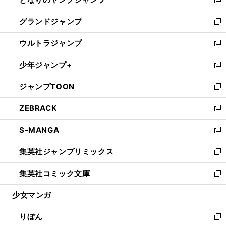
ド
ィ
い
新
ウ
ン
ウ
し
グランドジャンプ
で
ド
ィ
い
新
開
ウ
ン
ウ
し
ウルトラジャンプ
く
で
ド
ィ
い
新
開
ウ
ン
ウ
し
少年ジャンプ+
く
で
ド
ィ
い
新
開
ウ
ン
ウ
し
ジャンプTOON
く
で
ド
ィ
い
新
開
ウ
ン
ウ
し
ZEBRACK
く
で
ド
ィ
い
新
開
ウ
ン
ウ
し
S-MANGA
く
で
ド
ィ
い
新
開
ウ
ン
ウ
し
集英社ジャンプリミックス
く
で
ド
ィ
い
新
開
ウ
ン
ウ
し
集英社コミック文庫
く
で
ド
ィ
い
新
開
ウ
ン
ウ
し
少女マンガ
く
で
ド
ィ
い
開
ウ
ン
ウ
りぼん
く
で
ド
ィ
新