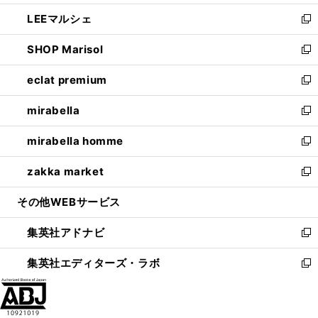
開
ウ
ン
ウ
し
LEEマルシェ
く
で
ド
ィ
い
新
開
ウ
ン
ウ
し
SHOP Marisol
く
で
ド
ィ
い
新
開
ウ
ン
ウ
し
eclat premium
く
で
ド
ィ
い
新
開
ウ
ン
ウ
し
mirabella
く
で
ド
ィ
い
新
開
ウ
ン
ウ
し
mirabella homme
く
で
ド
ィ
い
新
開
ウ
ン
ウ
し
zakka market
く
で
ド
ィ
い
新
開
ウ
ン
ウ
し
その他WEBサービス
く
で
ド
ィ
い
開
ウ
ン
ウ
集英社アドナビ
く
で
ド
ィ
新
開
ウ
ン
し
集英社エディターズ・ラボ
く
で
ド
い
新
開
ウ
ウ
し
く
で
ィ
い
開
ン
ウ