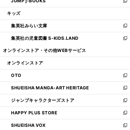
JUMP j-BOOKS
で
ド
ィ
い
新
開
ウ
ン
ウ
し
キッズ
く
で
ド
ィ
い
開
ウ
ン
ウ
集英社みらい文庫
く
で
ド
ィ
新
開
ウ
ン
し
集英社の児童図書 S-KIDS.LAND
く
で
ド
い
新
開
ウ
ウ
し
オンラインストア・
その他WEBサービス
く
で
ィ
い
開
ン
ウ
オンラインストア
く
ド
ィ
ウ
ン
OTO
で
ド
新
開
ウ
し
SHUEISHA MANGA-ART HERITAGE
く
で
い
新
開
ウ
し
ジャンプキャラクターズストア
く
ィ
い
新
ン
ウ
し
HAPPY PLUS STORE
ド
ィ
い
新
ウ
ン
ウ
し
SHUEISHA VOX
で
ド
ィ
い
新