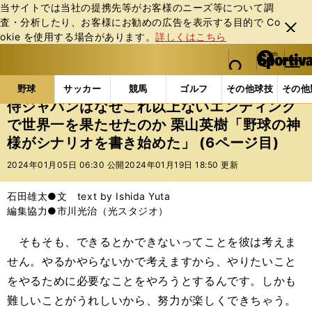
当サイトでは当社の提携先等がお客様のニーズ等について調
査・分析したり、お客様にお勧めの広告を表⽰する⽬的で Co
閉じ
okie を使⽤する場合があります。
詳しくはこちら
る
マイペ
web Sportiva (webスポルティーバ)
検索
メニュ
we
ー
野球の記事一覧
プロ野球
侍ジャパンはなぜこれ以上
b
ジ
野球
サッカー
競馬
ゴルフ
その他球技
その他
ス
侍ジャパンはなぜこれ以上ないエンディング
ポ
で世界一を果たせたのか 栗山英樹「野球の神
ル
様がシナリオを書き始めた」 (6ページ目)
テ
ィ
2024年01月05日 06:30 公開
2024年01月19日 18:50 更新
ー
バ
石田雄太●文 text by Ishida Yuta
編集協力●市川光治（光スタジオ）
そもそも、できるとかできないってことを彼は考えま
せん。やるかやらないかで考えますから、やりたいこと
をやるために必要なことをやろうとするんです。しかも
難しいことがうれしいから、努力が楽しくできちゃう。