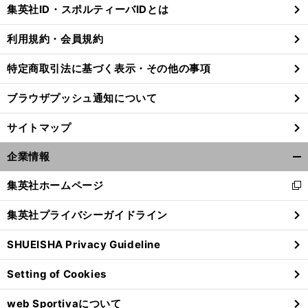
じ
集英社ID・スポルティーバIDとは
る
利用規約・会員規約
特定商取引法に基づく表示・その他の事項
阪
・
・
神
村上頌樹を変えた巨人
岡本和真から奪った三振
クビ覚悟で挑んだプロ３年目に何が起きていたのか
ブラウザプッシュ通知について
サイトマップ
企業情報
開
く/
集英社ホームページ
新
閉
し
じ
集英社プライバシーガイドライン
い
る
ウ
SHUEISHA Privacy Guideline
ィ
ン
Setting of Cookies
ド
ウ
web Sportivaについて
で