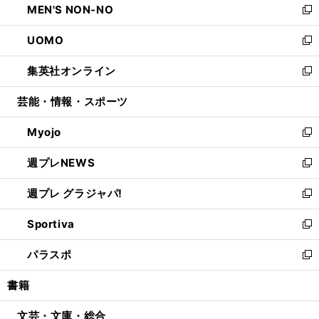
MEN'S NON-NO
く
で
ド
ィ
い
新
開
ウ
ン
ウ
し
UOMO
く
で
ド
ィ
い
新
開
ウ
ン
ウ
し
集英社オンライン
く
で
ド
ィ
い
新
開
ウ
ン
ウ
し
芸能・情報・スポーツ
く
で
ド
ィ
い
開
ウ
ン
ウ
Myojo
く
で
ド
ィ
新
開
ウ
ン
し
週プレNEWS
く
で
ド
い
新
開
ウ
ウ
し
週プレ グラジャパ!
く
で
ィ
い
新
開
ン
ウ
し
Sportiva
く
ド
ィ
い
新
ウ
ン
ウ
し
パラスポ
で
ド
ィ
い
新
開
ウ
ン
ウ
し
書籍
く
で
ド
ィ
い
開
ウ
ン
ウ
文芸・文庫・総合
く
で
ド
ィ