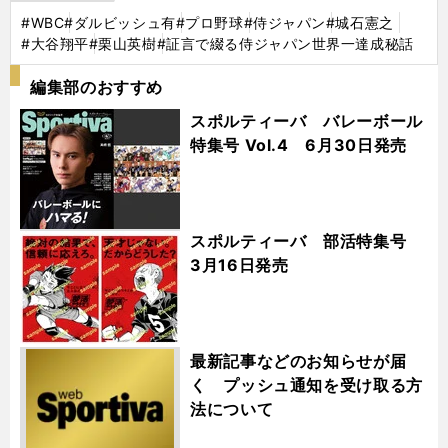
#WBC
#ダルビッシュ有
#プロ野球
#侍ジャパン
#城石憲之
#大谷翔平
#栗山英樹
#証言で綴る侍ジャパン世界一達成秘話
編集部のおすすめ
スポルティーバ バレーボール
特集号 Vol.4 6月30日発売
スポルティーバ 部活特集号
3月16日発売
最新記事などのお知らせが届
く プッシュ通知を受け取る方
法について