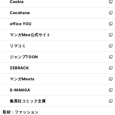
Cookie
く
で
ド
ィ
新
開
ウ
ン
し
Cocohana
く
で
ド
い
新
開
ウ
ウ
し
office YOU
く
で
ィ
い
新
開
ン
ウ
し
マンガMee公式サイト
く
ド
ィ
い
新
ウ
ン
ウ
し
リマコミ
で
ド
ィ
い
新
開
ウ
ン
ウ
し
ジャンプTOON
く
で
ド
ィ
い
新
開
ウ
ン
ウ
し
ZEBRACK
く
で
ド
ィ
い
新
開
ウ
ン
ウ
し
マンガMeets
く
で
ド
ィ
い
新
開
ウ
ン
ウ
し
S-MANGA
く
で
ド
ィ
い
新
開
ウ
ン
ウ
し
集英社コミック文庫
く
で
ド
ィ
い
新
開
ウ
ン
ウ
し
取材・ファッション
く
で
ド
ィ
い