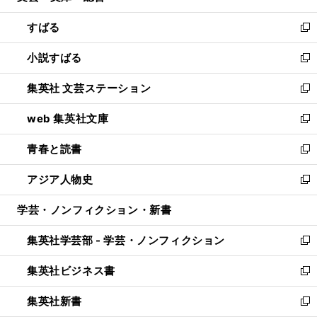
開
ウ
ン
すばる
く
で
ド
新
開
ウ
し
小説すばる
く
で
い
新
開
ウ
し
集英社 文芸ステーション
く
ィ
い
新
ン
ウ
し
web 集英社文庫
ド
ィ
い
新
ウ
ン
ウ
し
青春と読書
で
ド
ィ
い
新
開
ウ
ン
ウ
し
アジア人物史
く
で
ド
ィ
い
新
開
ウ
ン
ウ
し
学芸・ノンフィクション・新書
く
で
ド
ィ
い
開
ウ
ン
ウ
集英社学芸部 - 学芸・ノンフィクション
く
で
ド
ィ
新
開
ウ
ン
し
集英社ビジネス書
く
で
ド
い
新
開
ウ
ウ
し
集英社新書
く
で
ィ
い
新
開