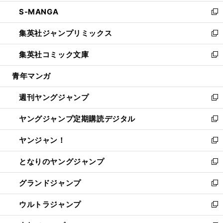
開
ウ
ン
ウ
し
S-MANGA
く
で
ド
ィ
い
新
開
ウ
ン
ウ
し
集英社ジャンプリミックス
く
で
ド
ィ
い
新
開
ウ
ン
ウ
し
集英社コミック文庫
く
で
ド
ィ
い
新
開
ウ
ン
ウ
し
青年マンガ
く
で
ド
ィ
い
開
ウ
ン
ウ
週刊ヤングジャンプ
く
で
ド
ィ
新
開
ウ
ン
し
ヤングジャンプ定期購読デジタル
く
で
ド
い
新
開
ウ
ウ
し
ヤンジャン！
く
で
ィ
い
新
開
ン
ウ
し
となりのヤングジャンプ
く
ド
ィ
い
新
ウ
ン
ウ
し
グランドジャンプ
で
ド
ィ
い
新
開
ウ
ン
ウ
し
ウルトラジャンプ
く
で
ド
ィ
い
新
開
ウ
ン
ウ
し