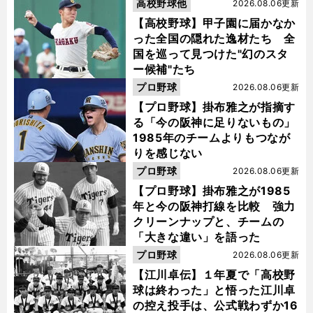
高校野球他
2026.08.06更新
【高校野球】甲子園に届かなか
った全国の隠れた逸材たち 全
国を巡って見つけた"幻のスタ
ー候補"たち
プロ野球
2026.08.06更新
【プロ野球】掛布雅之が指摘す
る「今の阪神に足りないもの」
1985年のチームよりもつなが
りを感じない
プロ野球
2026.08.06更新
【プロ野球】掛布雅之が1985
年と今の阪神打線を比較 強力
クリーンナップと、チームの
「大きな違い」を語った
プロ野球
2026.08.06更新
【江川卓伝】１年夏で「高校野
球は終わった」と悟った江川卓
の控え投手は、公式戦わずか16