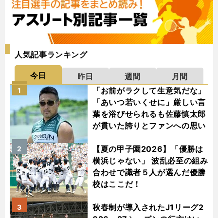
人気記事ランキング
今日
昨日
週間
月間
「お前がラクして生意気だな」
1
「あいつ若いくせに」厳しい言
葉を浴びせられるも佐藤慎太郎
が貫いた誇りとファンへの思い
【夏の甲子園2026】「優勝は
2
横浜じゃない」 波乱必至の組み
合わせで識者５人が選んだ優勝
校はここだ！
秋春制が導入されたJ1リーグ2
3