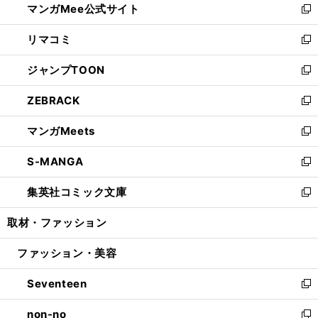
マンガMee公式サイト
く
ド
ィ
い
新
ウ
ン
ウ
し
リマコミ
で
ド
ィ
い
新
開
ウ
ン
ウ
し
ジャンプTOON
く
で
ド
ィ
い
新
開
ウ
ン
ウ
し
ZEBRACK
く
で
ド
ィ
い
新
開
ウ
ン
ウ
し
マンガMeets
く
で
ド
ィ
い
新
開
ウ
ン
ウ
し
S-MANGA
く
で
ド
ィ
い
新
開
ウ
ン
ウ
し
集英社コミック文庫
く
で
ド
ィ
い
新
開
ウ
ン
ウ
し
取材・ファッション
く
で
ド
ィ
い
開
ウ
ン
ウ
ファッション・美容
く
で
ド
ィ
開
ウ
ン
Seventeen
く
で
ド
新
開
ウ
し
non-no
く
で
い
新