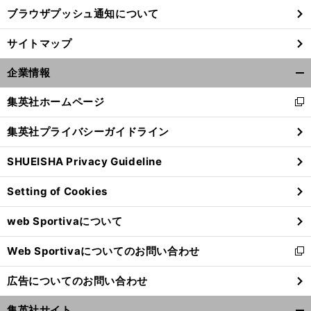
ブラウザプッシュ通知について
前
サイトマップ
へ
企業情報
開
く/
集英社ホームページ
新
閉
し
じ
集英社プライバシーガイドライン
い
る
ウ
SHUEISHA Privacy Guideline
ィ
ン
Setting of Cookies
ド
ウ
web Sportivaについて
で
開
Web Sportivaについてのお問い合わせ
く
新
し
広告についてのお問い合わせ
い
ウ
集英社サイト