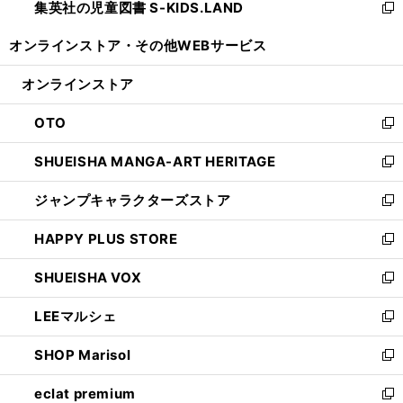
集英社の児童図書 S-KIDS.LAND
く
で
ド
い
新
開
ウ
ウ
し
オンラインストア・
その他WEBサービス
く
で
ィ
い
開
ン
ウ
オンラインストア
く
ド
ィ
ウ
ン
OTO
で
ド
新
開
ウ
し
SHUEISHA MANGA-ART HERITAGE
く
で
い
新
開
ウ
し
ジャンプキャラクターズストア
く
ィ
い
新
ン
ウ
し
HAPPY PLUS STORE
ド
ィ
い
新
ウ
ン
ウ
し
SHUEISHA VOX
で
ド
ィ
い
新
開
ウ
ン
ウ
し
LEEマルシェ
く
で
ド
ィ
い
新
開
ウ
ン
ウ
し
SHOP Marisol
く
で
ド
ィ
い
新
開
ウ
ン
ウ
し
eclat premium
く
で
ド
ィ
い
新