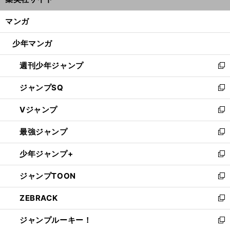
ィ
開
ン
く/
マンガ
ド
閉
ウ
じ
少年マンガ
で
る
開
週刊少年ジャンプ
く
新
し
ジャンプSQ
い
新
ウ
し
Vジャンプ
ィ
い
新
ン
ウ
し
最強ジャンプ
ド
ィ
い
新
ウ
ン
ウ
し
少年ジャンプ+
で
ド
ィ
い
新
開
ウ
ン
ウ
し
ジャンプTOON
く
で
ド
ィ
い
新
開
ウ
ン
ウ
し
ZEBRACK
く
で
ド
ィ
い
新
開
ウ
ン
ウ
し
ジャンプルーキー！
く
で
ド
ィ
い
新