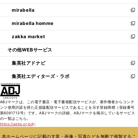
開
ウ
ン
ウ
し
mirabella
く
で
ド
ィ
い
新
開
ウ
ン
ウ
し
mirabella homme
く
で
ド
ィ
い
新
開
ウ
ン
ウ
し
zakka market
く
で
ド
ィ
い
新
開
ウ
ン
ウ
し
その他WEBサービス
く
で
ド
ィ
い
開
ウ
ン
ウ
集英社アドナビ
く
で
ド
ィ
新
開
ウ
ン
し
集英社エディターズ・ラボ
く
で
ド
い
新
開
ウ
ウ
し
く
で
ィ
い
開
ン
ウ
ABJマークは、この電子書店・電子書籍配信サービスが、著作権者からコンテ
く
ド
ィ
ンツ使用許諾を得た正規版配信サービスであることを示す登録商標（登録番号
ウ
ン
第6091713号）です。ABJマークの詳細、ABJマークを掲示しているサービス
で
ド
の一覧はこちら。
開
ウ
https://aebs.or.jp/
新
く
で
し
い
開
本ホームページに記載の文章・画像・写真などを無断で複製するこ