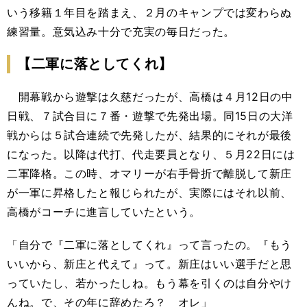
いう移籍１年目を踏まえ、２月のキャンプでは変わらぬ
練習量。意気込み十分で充実の毎日だった。
【二軍に落としてくれ】
開幕戦から遊撃は久慈だったが、高橋は４月12日の中
日戦、７試合目に７番・遊撃で先発出場。同15日の大洋
戦からは５試合連続で先発したが、結果的にそれが最後
になった。以降は代打、代走要員となり、５月22日には
二軍降格。この時、オマリーが右手骨折で離脱して新庄
が一軍に昇格したと報じられたが、実際にはそれ以前、
高橋がコーチに進言していたという。
「自分で『二軍に落としてくれ』って言ったの。『もう
いいから、新庄と代えて』って。新庄はいい選手だと思
っていたし、若かったしね。もう幕を引くのは自分やけ
んね。で、その年に辞めたろ？ オレ」