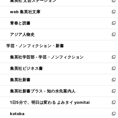
集英社 文芸ステーション
く
ィ
い
新
ン
ウ
し
web 集英社文庫
ド
ィ
い
新
ウ
ン
ウ
し
青春と読書
で
ド
ィ
い
新
開
ウ
ン
ウ
し
アジア人物史
く
で
ド
ィ
い
新
開
ウ
ン
ウ
し
学芸・ノンフィクション・新書
く
で
ド
ィ
い
開
ウ
ン
ウ
集英社学芸部 - 学芸・ノンフィクション
く
で
ド
ィ
新
開
ウ
ン
し
集英社ビジネス書
く
で
ド
い
新
開
ウ
ウ
し
集英社新書
く
で
ィ
い
新
開
ン
ウ
し
集英社新書プラス - 知の水先案内人
く
ド
ィ
い
新
ウ
ン
ウ
し
1日5分で、明日は変わる よみタイ yomitai
で
ド
ィ
い
新
開
ウ
ン
ウ
し
kotoba
く
で
ド
ィ
い
新