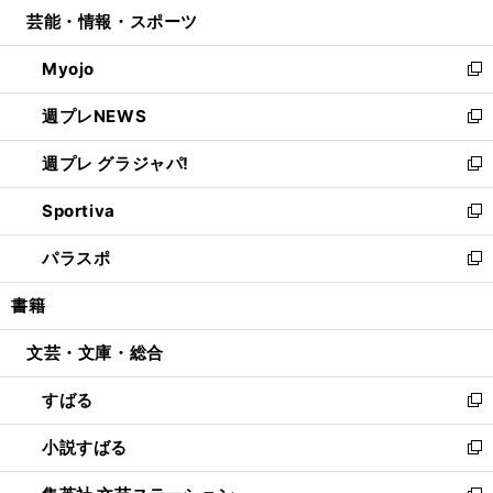
ウ
し
芸能・情報・スポーツ
く
で
ド
ィ
い
開
ウ
ン
ウ
Myojo
く
で
ド
ィ
新
開
ウ
ン
し
週プレNEWS
く
で
ド
い
新
開
ウ
ウ
し
週プレ グラジャパ!
く
で
ィ
い
新
開
ン
ウ
し
Sportiva
く
ド
ィ
い
新
ウ
ン
ウ
し
パラスポ
で
ド
ィ
い
新
開
ウ
ン
ウ
し
書籍
く
で
ド
ィ
い
開
ウ
ン
ウ
文芸・文庫・総合
く
で
ド
ィ
開
ウ
ン
すばる
く
で
ド
新
開
ウ
し
小説すばる
く
で
い
新
開
ウ
し