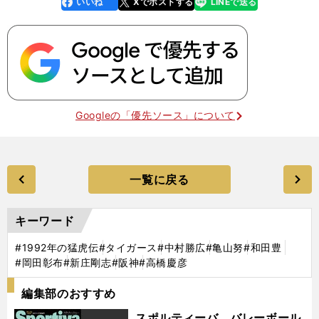
いいね
Xでポストする
LINEで送る
line
faceboo
x
k
Googleの「優先ソース」について
一覧に戻る
キーワード
#1992年の猛虎伝
#タイガース
#中村勝広
#亀山努
#和田豊
#岡田彰布
#新庄剛志
#阪神
#高橋慶彦
編集部のおすすめ
スポルティーバ バレーボール