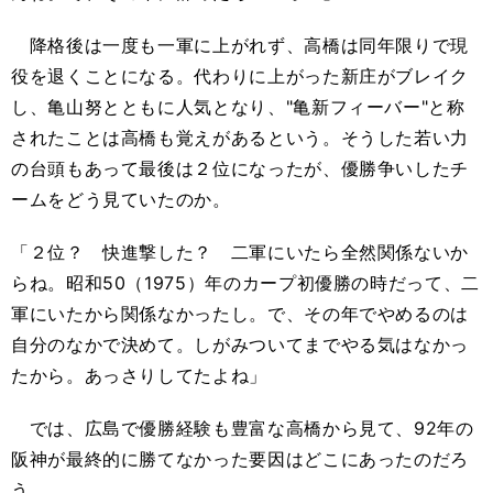
降格後は一度も一軍に上がれず、高橋は同年限りで現
役を退くことになる。代わりに上がった新庄がブレイク
し、亀山努とともに人気となり、"亀新フィーバー"と称
されたことは高橋も覚えがあるという。そうした若い力
の台頭もあって最後は２位になったが、優勝争いしたチ
ームをどう見ていたのか。
「２位？ 快進撃した？ 二軍にいたら全然関係ないか
らね。昭和50（1975）年のカープ初優勝の時だって、二
軍にいたから関係なかったし。で、その年でやめるのは
自分のなかで決めて。しがみついてまでやる気はなかっ
たから。あっさりしてたよね」
では、広島で優勝経験も豊富な高橋から見て、92年の
阪神が最終的に勝てなかった要因はどこにあったのだろ
う。