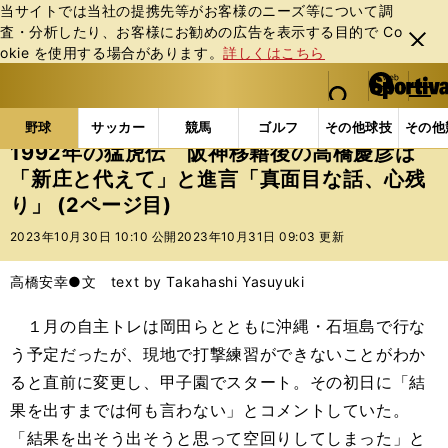
当サイトでは当社の提携先等がお客様のニーズ等について調
査・分析したり、お客様にお勧めの広告を表⽰する⽬的で Co
閉じ
okie を使⽤する場合があります。
詳しくはこちら
る
マイペ
web Sportiva (webスポルティーバ)
検索
メニュ
we
ー
野球の記事一覧
プロ野球
1992年の猛虎伝 阪神
b
ジ
野球
サッカー
競馬
ゴルフ
その他球技
その他
ス
1992年の猛虎伝 阪神移籍後の高橋慶彦は
ポ
「新庄と代えて」と進言「真面目な話、心残
ル
り」 (2ページ目)
テ
ィ
2023年10月30日 10:10 公開
2023年10月31日 09:03 更新
ー
バ
高橋安幸●文 text by Takahashi Yasuyuki
１月の自主トレは岡田らとともに沖縄・石垣島で行な
う予定だったが、現地で打撃練習ができないことがわか
ると直前に変更し、甲子園でスタート。その初日に「結
果を出すまでは何も言わない」とコメントしていた。
「結果を出そう出そうと思って空回りしてしまった」と