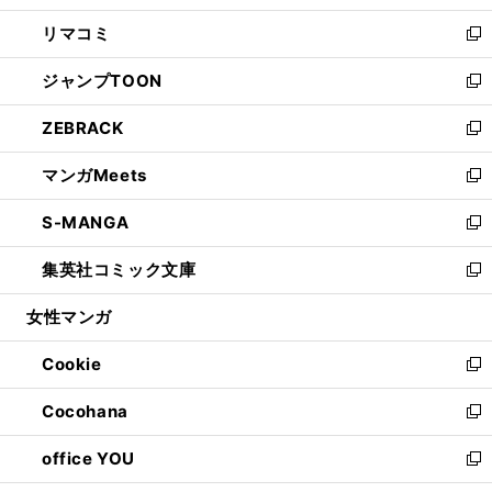
ウ
ン
ウ
し
リマコミ
で
ド
ィ
い
新
開
ウ
ン
ウ
し
ジャンプTOON
く
で
ド
ィ
い
新
開
ウ
ン
ウ
し
ZEBRACK
く
で
ド
ィ
い
新
開
ウ
ン
ウ
し
マンガMeets
く
で
ド
ィ
い
新
開
ウ
ン
ウ
し
S-MANGA
く
で
ド
ィ
い
新
開
ウ
ン
ウ
し
集英社コミック文庫
く
で
ド
ィ
い
新
開
ウ
ン
ウ
し
女性マンガ
く
で
ド
ィ
い
開
ウ
ン
ウ
Cookie
く
で
ド
ィ
新
開
ウ
ン
し
Cocohana
く
で
ド
い
新
開
ウ
ウ
し
office YOU
く
で
ィ
い
新
開
ン
ウ
し