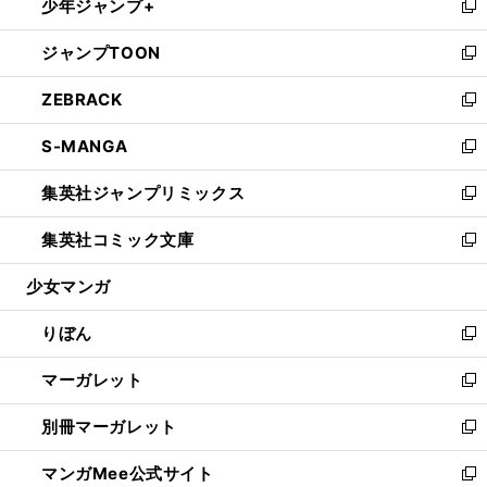
少年ジャンプ+
く
で
ド
ィ
い
新
開
ウ
ン
ウ
し
ジャンプTOON
く
で
ド
ィ
い
新
開
ウ
ン
ウ
し
ZEBRACK
く
で
ド
ィ
い
新
開
ウ
ン
ウ
し
S-MANGA
く
で
ド
ィ
い
新
開
ウ
ン
ウ
し
集英社ジャンプリミックス
く
で
ド
ィ
い
新
開
ウ
ン
ウ
し
集英社コミック文庫
く
で
ド
ィ
い
新
開
ウ
ン
ウ
し
少女マンガ
く
で
ド
ィ
い
開
ウ
ン
ウ
りぼん
く
で
ド
ィ
新
開
ウ
ン
し
マーガレット
く
で
ド
い
新
開
ウ
ウ
し
別冊マーガレット
く
で
ィ
い
新
開
ン
ウ
し
マンガMee公式サイト
く
ド
ィ
い
新