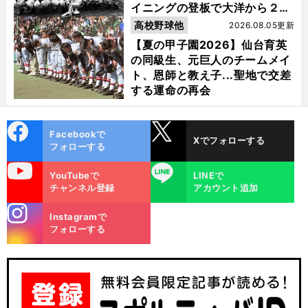
イニングの登板で大洋から２位
指名を受けた
高校野球他
2026.08.05更新
【夏の甲子園2026】仙台育英
の同級生、元巨人のチームメイ
ト、恩師と教え子...聖地で交差
する運命の再会
cebo
X
Facebookで
Xでフォローする
ok
フォローする
uTube
LINE
YouTubeで
LINEで
チャンネル登録
アカウント追加
stagra
Instagramで
m
フォローする