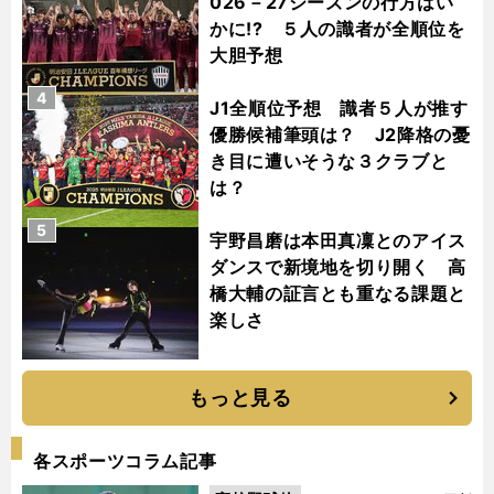
026－27シーズンの行方はい
かに!? ５人の識者が全順位を
大胆予想
4
J1全順位予想 識者５人が推す
優勝候補筆頭は？ J2降格の憂
き目に遭いそうな３クラブと
は？
5
宇野昌磨は本田真凜とのアイス
ダンスで新境地を切り開く 高
橋大輔の証言とも重なる課題と
楽しさ
もっと見る
各スポーツコラム記事