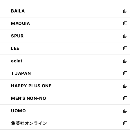
開
ウ
し
BAILA
く
ィ
い
新
ン
ウ
し
MAQUIA
ド
ィ
い
新
ウ
ン
ウ
し
SPUR
で
ド
ィ
い
新
開
ウ
ン
ウ
し
LEE
く
で
ド
ィ
い
新
開
ウ
ン
ウ
し
eclat
く
で
ド
ィ
い
新
開
ウ
ン
ウ
し
T JAPAN
く
で
ド
ィ
い
新
開
ウ
ン
ウ
し
HAPPY PLUS ONE
く
で
ド
ィ
い
新
開
ウ
ン
ウ
し
MEN'S NON-NO
く
で
ド
ィ
い
新
開
ウ
ン
ウ
し
UOMO
く
で
ド
ィ
い
新
開
ウ
ン
ウ
し
集英社オンライン
く
で
ド
ィ
い
新
開
ウ
ン