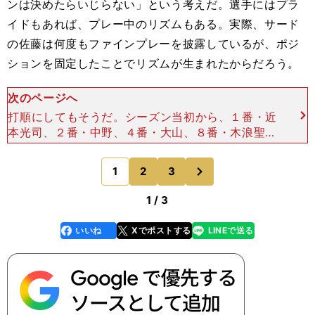
ンは決めたらいじらない」という考えだ。選手にはプラ
イドもあれば、プレー中のリズムもある。実際、サード
の佐藤は何度もファインプレーを披露しているが、ポジ
ションを固定したことでリズムが生まれたからだろう。
次のページへ
打順にしてもそうだ。シーズン当初から、１番・近
本光司、２番・中野、４番・大山、８番・木浪聖也
はほぼ不動だ。なかでも、一時はチームトップクラ
スの打率を残していた木浪だが、並の監督なら打順
次
1
2
3
のページへ
を上げたくなると
1 / 3
いいね
Xでポストする
LINEで送る
line
faceboo
x
k