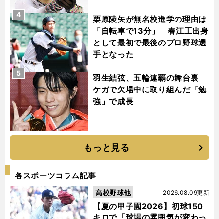
4
栗原陵矢が無名校進学の理由は
「自転車で13分」 春江工出身
として最初で最後のプロ野球選
手となった
5
羽生結弦、五輪連覇の舞台裏
ケガで欠場中に取り組んだ「勉
強」で成長
もっと見る
各スポーツコラム記事
高校野球他
2026.08.09更新
【夏の甲子園2026】初球150
キロで「球場の雰囲気が変わっ