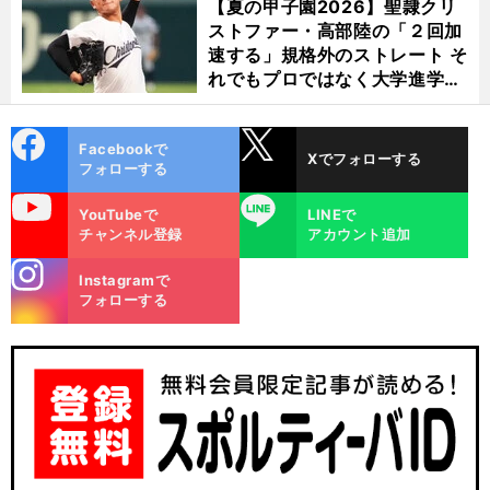
【夏の甲子園2026】聖隷クリ
ストファー・高部陸の「２回加
速する」規格外のストレート そ
れでもプロではなく大学進学を
選ぶ理由
cebo
X
Facebookで
Xでフォローする
ok
フォローする
uTube
LINE
YouTubeで
LINEで
チャンネル登録
アカウント追加
stagra
Instagramで
m
フォローする