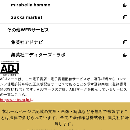
mirabella homme
く
で
ド
ィ
い
新
開
ウ
ン
ウ
し
zakka market
く
で
ド
ィ
い
新
開
ウ
ン
ウ
し
その他WEBサービス
く
で
ド
ィ
い
開
ウ
ン
ウ
集英社アドナビ
く
で
ド
ィ
新
開
ウ
ン
し
集英社エディターズ・ラボ
く
で
ド
い
新
開
ウ
ウ
し
く
で
ィ
い
開
ン
ウ
ABJマークは、この電子書店・電子書籍配信サービスが、著作権者からコンテ
く
ド
ィ
ンツ使用許諾を得た正規版配信サービスであることを示す登録商標（登録番号
ウ
ン
第6091713号）です。ABJマークの詳細、ABJマークを掲示しているサービス
で
ド
の一覧はこちら。
開
ウ
https://aebs.or.jp/
新
く
で
し
い
開
本ホームページに記載の文章・画像・写真などを無断で複製するこ
ウ
く
とは法律で禁じられています。全ての著作権は株式会社 集英社に帰
ィ
属します。
ン
ド