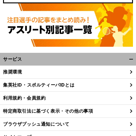
全
」
前
へ
サービス
開
く/
推奨環境
閉
じ
集英社ID・スポルティーバIDとは
る
利用規約・会員規約
特定商取引法に基づく表示・その他の事項
ブラウザプッシュ通知について