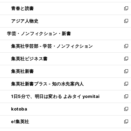
ウ
ン
ウ
し
青春と読書
で
ド
ィ
い
新
開
ウ
ン
ウ
し
アジア人物史
く
で
ド
ィ
い
新
開
ウ
ン
ウ
し
学芸・ノンフィクション・新書
く
で
ド
ィ
い
開
ウ
ン
ウ
集英社学芸部 - 学芸・ノンフィクション
く
で
ド
ィ
新
開
ウ
ン
し
集英社ビジネス書
く
で
ド
い
新
開
ウ
ウ
し
集英社新書
く
で
ィ
い
新
開
ン
ウ
し
集英社新書プラス - 知の水先案内人
く
ド
ィ
い
新
ウ
ン
ウ
し
1日5分で、明日は変わる よみタイ yomitai
で
ド
ィ
い
新
開
ウ
ン
ウ
し
kotoba
く
で
ド
ィ
い
新
開
ウ
ン
ウ
し
e!集英社
く
で
ド
ィ
い
新
開
ウ
ン
ウ
し