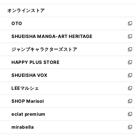
開
ン
ウ
オンラインストア
く
ド
ィ
ウ
ン
OTO
で
ド
新
開
ウ
し
SHUEISHA MANGA-ART HERITAGE
く
で
い
新
開
ウ
し
ジャンプキャラクターズストア
く
ィ
い
新
ン
ウ
し
HAPPY PLUS STORE
ド
ィ
い
新
ウ
ン
ウ
し
SHUEISHA VOX
で
ド
ィ
い
新
開
ウ
ン
ウ
し
LEEマルシェ
く
で
ド
ィ
い
新
開
ウ
ン
ウ
し
SHOP Marisol
く
で
ド
ィ
い
新
開
ウ
ン
ウ
し
eclat premium
く
で
ド
ィ
い
新
開
ウ
ン
ウ
し
mirabella
く
で
ド
ィ
い
新
開
ウ
ン
ウ
し