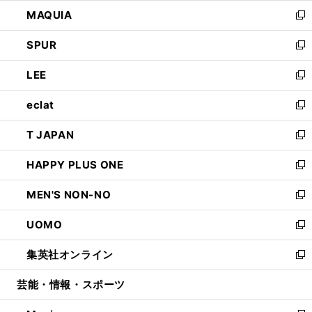
ン
ウ
し
MAQUIA
ド
ィ
い
新
ウ
ン
ウ
し
SPUR
で
ド
ィ
い
新
開
ウ
ン
ウ
し
LEE
く
で
ド
ィ
い
新
開
ウ
ン
ウ
し
eclat
く
で
ド
ィ
い
新
開
ウ
ン
ウ
し
T JAPAN
く
で
ド
ィ
い
新
開
ウ
ン
ウ
し
HAPPY PLUS ONE
く
で
ド
ィ
い
新
開
ウ
ン
ウ
し
MEN'S NON-NO
く
で
ド
ィ
い
新
開
ウ
ン
ウ
し
UOMO
く
で
ド
ィ
い
新
開
ウ
ン
ウ
し
集英社オンライン
く
で
ド
ィ
い
新
開
ウ
ン
ウ
し
芸能・情報・スポーツ
く
で
ド
ィ
い
開
ウ
ン
ウ