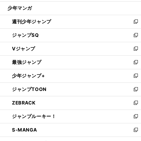
ウ
じ
少年マンガ
で
る
開
週刊少年ジャンプ
く
新
し
ジャンプSQ
い
新
ウ
し
Vジャンプ
ィ
い
新
ン
ウ
し
最強ジャンプ
ド
ィ
い
新
ウ
ン
ウ
し
少年ジャンプ+
で
ド
ィ
い
新
開
ウ
ン
ウ
し
ジャンプTOON
く
で
ド
ィ
い
新
開
ウ
ン
ウ
し
ZEBRACK
く
で
ド
ィ
い
新
開
ウ
ン
ウ
し
ジャンプルーキー！
く
で
ド
ィ
い
新
開
ウ
ン
ウ
し
S-MANGA
く
で
ド
ィ
い
新
開
ウ
ン
ウ
し