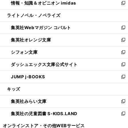
情報・知識＆オピニオン imidas
く
で
ド
ィ
い
新
開
ウ
ン
ウ
し
ライトノベル・ノベライズ
く
で
ド
ィ
い
開
ウ
ン
ウ
集英社Webマガジン コバルト
く
で
ド
ィ
新
開
ウ
ン
し
集英社オレンジ文庫
く
で
ド
い
新
開
ウ
ウ
し
シフォン文庫
く
で
ィ
い
新
開
ン
ウ
し
ダッシュエックス文庫公式サイト
く
ド
ィ
い
新
ウ
ン
ウ
し
JUMP j-BOOKS
で
ド
ィ
い
新
開
ウ
ン
ウ
し
キッズ
く
で
ド
ィ
い
開
ウ
ン
ウ
集英社みらい文庫
く
で
ド
ィ
新
開
ウ
ン
し
集英社の児童図書 S-KIDS.LAND
く
で
ド
い
新
開
ウ
ウ
し
オンラインストア・
その他WEBサービス
く
で
ィ
い