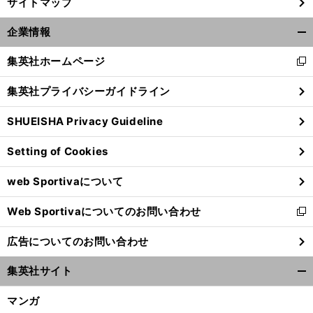
サイトマップ
企業情報
開
く/
集英社ホームページ
新
閉
し
じ
集英社プライバシーガイドライン
い
る
ウ
SHUEISHA Privacy Guideline
ィ
ン
Setting of Cookies
ド
ウ
web Sportivaについて
で
開
Web Sportivaについてのお問い合わせ
く
新
し
広告についてのお問い合わせ
い
ウ
集英社サイト
ィ
開
ン
く/
マンガ
ド
閉