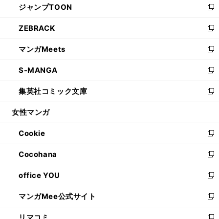
ジャンプTOON
く
で
ド
ィ
い
新
開
ウ
ン
ウ
し
ZEBRACK
く
で
ド
ィ
い
新
開
ウ
ン
ウ
し
マンガMeets
く
で
ド
ィ
い
新
開
ウ
ン
ウ
し
S-MANGA
く
で
ド
ィ
い
新
開
ウ
ン
ウ
し
集英社コミック文庫
く
で
ド
ィ
い
新
開
ウ
ン
ウ
し
女性マンガ
く
で
ド
ィ
い
開
ウ
ン
ウ
Cookie
く
で
ド
ィ
新
開
ウ
ン
し
Cocohana
く
で
ド
い
新
開
ウ
ウ
し
office YOU
く
で
ィ
い
新
開
ン
ウ
し
マンガMee公式サイト
く
ド
ィ
い
新
ウ
ン
ウ
し
リマコミ
で
ド
ィ
い