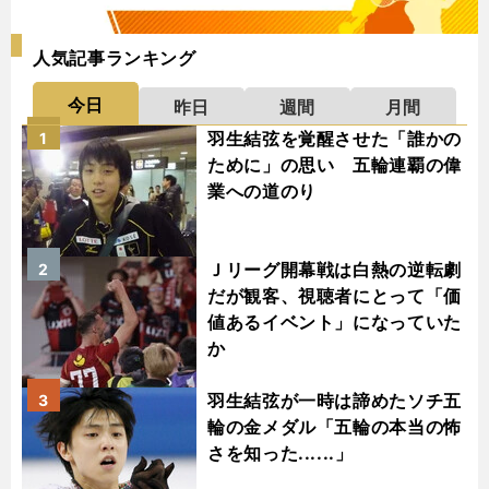
人気記事ランキング
今日
昨日
週間
月間
羽生結弦を覚醒させた「誰かの
1
ために」の思い 五輪連覇の偉
業への道のり
Ｊリーグ開幕戦は白熱の逆転劇
2
だが観客、視聴者にとって「価
値あるイベント」になっていた
か
羽生結弦が一時は諦めたソチ五
3
輪の金メダル「五輪の本当の怖
さを知った......」