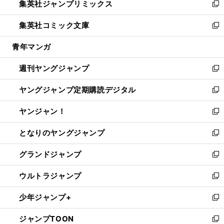
集英社ジャンプリミックス
く
で
ド
ィ
い
新
開
ウ
ン
ウ
し
集英社コミック文庫
く
で
ド
ィ
い
新
開
ウ
ン
ウ
し
青年マンガ
く
で
ド
ィ
い
開
ウ
ン
ウ
週刊ヤングジャンプ
く
で
ド
ィ
新
開
ウ
ン
し
ヤングジャンプ定期購読デジタル
く
で
ド
い
新
開
ウ
ウ
し
ヤンジャン！
く
で
ィ
い
新
開
ン
ウ
し
となりのヤングジャンプ
く
ド
ィ
い
新
ウ
ン
ウ
し
グランドジャンプ
で
ド
ィ
い
新
開
ウ
ン
ウ
し
ウルトラジャンプ
く
で
ド
ィ
い
新
開
ウ
ン
ウ
し
少年ジャンプ+
く
で
ド
ィ
い
新
開
ウ
ン
ウ
し
ジャンプTOON
く
で
ド
ィ
い
新