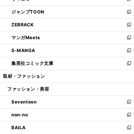
新
開
ウ
ン
ウ
し
ジャンプTOON
く
で
ド
ィ
い
新
開
ウ
ン
ウ
し
ZEBRACK
く
で
ド
ィ
い
新
開
ウ
ン
ウ
し
マンガMeets
く
で
ド
ィ
い
新
開
ウ
ン
ウ
し
S-MANGA
く
で
ド
ィ
い
新
開
ウ
ン
ウ
し
集英社コミック文庫
く
で
ド
ィ
い
新
開
ウ
ン
ウ
し
取材・ファッション
く
で
ド
ィ
い
開
ウ
ン
ウ
ファッション・美容
く
で
ド
ィ
開
ウ
ン
Seventeen
く
で
ド
新
開
ウ
し
non-no
く
で
い
新
開
ウ
し
BAILA
く
ィ
い
新