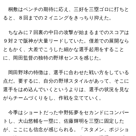
桐敷はベンチの期待に応え、三好を三塁ゴロに打ちと
ると、８回までの２イニングをきっちり抑えた。
ちなみに７回裏の中日の攻撃が始まるまでのスコアは
９対２で阪神が大量リードしていた。僅差での展開なら
ともかく、大差でこうした細かな選手起用をすること
に、岡田監督の独特の野球センスを感じた。
岡田野球の特徴は、選手に合わせた戦い方をしている
点だ。要するに、自分の野球スタイルがあって、そこに
選手をはめ込んでいくというよりは、選手の状況を見な
がらチームづくりをし、作戦を立てていく。
今季はショートだった中野拓夢をセカンドにコンバー
トし、大山悠輔を一塁に、佐藤輝明を三塁に固定した
が、ここにも信念が感じられる。「スタメン、ポジショ