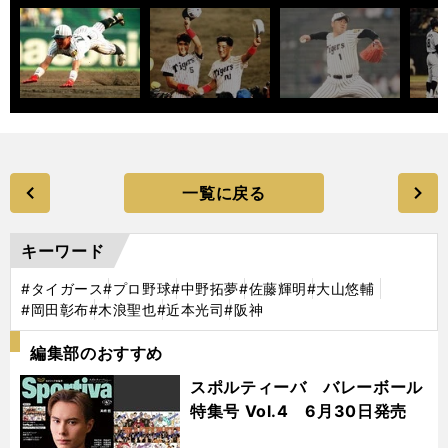
一覧に戻る
キーワード
#タイガース
#プロ野球
#中野拓夢
#佐藤輝明
#大山悠輔
#岡田彰布
#木浪聖也
#近本光司
#阪神
編集部のおすすめ
スポルティーバ バレーボール
特集号 Vol.4 6月30日発売