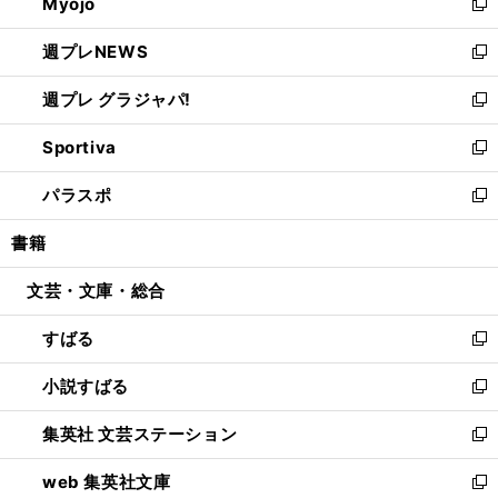
Myojo
く
で
ド
ィ
新
開
ウ
ン
し
週プレNEWS
く
で
ド
い
新
開
ウ
ウ
し
週プレ グラジャパ!
く
で
ィ
い
新
開
ン
ウ
し
Sportiva
く
ド
ィ
い
新
ウ
ン
ウ
し
パラスポ
で
ド
ィ
い
新
開
ウ
ン
ウ
し
書籍
く
で
ド
ィ
い
開
ウ
ン
ウ
文芸・文庫・総合
く
で
ド
ィ
開
ウ
ン
すばる
く
で
ド
新
開
ウ
し
小説すばる
く
で
い
新
開
ウ
し
集英社 文芸ステーション
く
ィ
い
新
ン
ウ
し
web 集英社文庫
ド
ィ
い
新