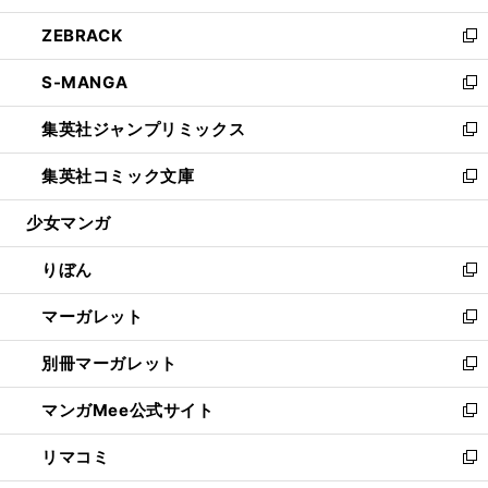
開
ウ
ン
ウ
し
ZEBRACK
く
で
ド
ィ
い
新
開
ウ
ン
ウ
し
S-MANGA
く
で
ド
ィ
い
新
開
ウ
ン
ウ
し
集英社ジャンプリミックス
く
で
ド
ィ
い
新
開
ウ
ン
ウ
し
集英社コミック文庫
く
で
ド
ィ
い
新
開
ウ
ン
ウ
し
少女マンガ
く
で
ド
ィ
い
開
ウ
ン
ウ
りぼん
く
で
ド
ィ
新
開
ウ
ン
し
マーガレット
く
で
ド
い
新
開
ウ
ウ
し
別冊マーガレット
く
で
ィ
い
新
開
ン
ウ
し
マンガMee公式サイト
く
ド
ィ
い
新
ウ
ン
ウ
し
リマコミ
で
ド
ィ
い
新
開
ウ
ン
ウ
し