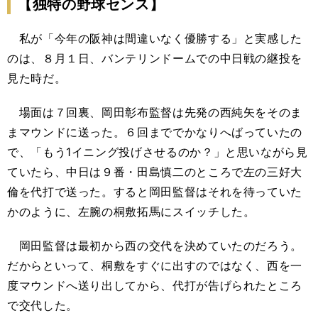
【独特の野球センス】
私が「今年の阪神は間違いなく優勝する」と実感した
のは、８月１日、バンテリンドームでの中日戦の継投を
見た時だ。
場面は７回裏、岡田彰布監督は先発の西純矢をそのま
まマウンドに送った。６回まででかなりへばっていたの
で、「もう1イニング投げさせるのか？」と思いながら見
ていたら、中日は９番・田島慎二のところで左の三好大
倫を代打で送った。すると岡田監督はそれを待っていた
かのように、左腕の桐敷拓馬にスイッチした。
岡田監督は最初から西の交代を決めていたのだろう。
だからといって、桐敷をすぐに出すのではなく、西を一
度マウンドへ送り出してから、代打が告げられたところ
で交代した。