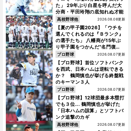
た」 29年ぶり白星を呼んだ大
分商・平田玲翔の底知れぬ才能
高校野球他
2026.08.08更新
【夏の甲子園2026】「ウチを
選んでくれるのは『Ｂランク』
の選手たち」 八幡商が15年ぶ
り甲子園をつかんだ"名門復
活"の舞台裏
プロ野球
2026.08.07更新
【プロ野球】首位ソフトバンク
を西武、日本ハムは逆転できる
か？ 鶴岡慎也が挙げる終盤戦
のキーマン３人
プロ野球
2026.08.07更新
【プロ野球】12球団最多本塁打
でも３位... 鶴岡慎也が挙げた
「日本ハムの誤算」とソフトバ
ンク追撃のカギ
高校野球他
2026.08.07更新