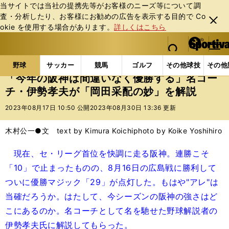
当サイトでは当社の提携先等がお客様のニーズ等について調
査・分析したり、お客様にお勧めの広告を表⽰する⽬的で Co
閉じ
okie を使⽤する場合があります。
詳しくはこちら
る
マイペ
web Sportiva (webスポルティーバ)
検索
メニュ
we
ー
野球の記事一覧
プロ野球
「今年の阪神は間違いな
b
ジ
野球
サッカー
競馬
ゴルフ
その他球技
その他
ス
「今年の阪神は間違いなく優勝する」名コー
ポ
チ・伊勢孝夫が「岡田采配の妙」を解説
ル
テ
2023年08月17日 10:50 公開
2023年08月30日 13:36 更新
ィ
ー
木村公一●文 text by Kimura Koichi
photo by Koike Yoshihiro
バ
現在、セ・リーグ首位を快調に走る阪神。連勝こそ
「10」で止まったものの、8月16日の広島戦に勝利して
ついに優勝マジック「29」が点灯した。もはや"アレ"は
当確だろうか。はたして、今シーズンの阪神の強さはど
こにあるのか。名コーチとして名を馳せた野球解説者の
伊勢孝夫氏に解説してもらった。