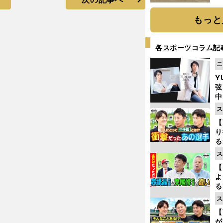
だ
もっと
各スポーツコラム記
ニ
Y
弦
中
ス
【
り
る
学
ス
け
【
よ
る
光
ス
ピ
【
が