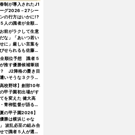
春制が導入されたJ1
ーグ2026－27シー
ンの行方はいかに!?
５人の識者が全順位
大胆予想
お前がラクして生意
だな」「あいつ若い
せに」厳しい言葉を
びせられるも佐藤慎
郎が貫いた誇りとフ
1全順位予想 識者５
ンへの思い
が推す優勝候補筆頭
？ J2降格の憂き目
遭いそうな３クラブ
は？
高校野球】創部10年
の甲子園初出場がす
てを変えた 健大高
・青栁監督が語る
機動破壊」はこうし
夏の甲子園2026】
生まれた
優勝は横浜じゃな
」 波乱必至の組み合
せで識者５人が選ん