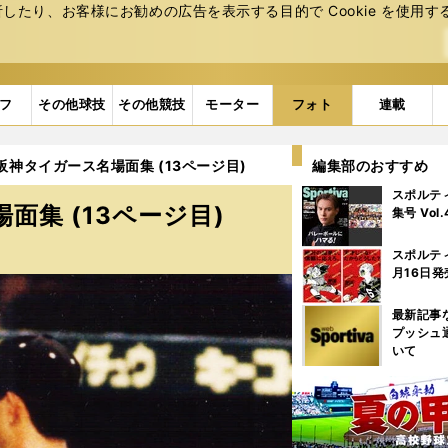
たり、お客様にお勧めの広告を表⽰する⽬的で Cookie を使⽤す
フ
その他球技
その他競技
モーター
フォト
連載
阪神タイガース名場面集 (13ページ目)
編集部のおすすめ
スポルテ
面集 (13ページ目)
集号 Vol
スポルテ
月16日発
最新記事
プッシュ
いて