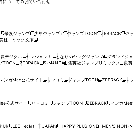
告についてのお問い合わせ
プ
最強ジャンプ
少年ジャンプ+
ジャンプTOON
ZEBRACK
ジ
新
新
新
新
新
英社コミック文庫
し
新
し
し
し
し
い
い
し
い
い
い
ウ
ウ
い
ウ
ウ
ウ
購読デジタル
ヤンジャン！
となりのヤングジャンプ
グランドジ
新
新
新
ィ
ィ
ウ
ィ
ィ
ィ
プTOON
ZEBRACK
S-MANGA
集英社ジャンプリミックス
集英
新
し
新
し
新
し
新
ン
ン
ィ
ン
ン
ン
し
い
し
い
し
い
し
ド
ド
ン
ド
ド
ド
い
ウ
い
ウ
い
ウ
い
ウ
ウ
ド
ウ
ウ
ウ
マンガMee公式サイト
リマコミ
ジャンプTOON
ZEBRACK
マン
新
新
新
新
ウ
ィ
ウ
ィ
ウ
ィ
ウ
で
で
ウ
で
で
で
し
し
し
し
し
ィ
ン
ィ
ン
ィ
ン
ィ
開
開
で
開
開
開
い
い
い
い
い
ン
ド
ン
ド
ン
ド
ン
く
く
開
く
く
く
ウ
ウ
ウ
ウ
ウ
ド
ウ
ド
ウ
ド
ウ
ド
ee公式サイト
リマコミ
ジャンプTOON
ZEBRACK
マンガMeet
く
新
新
新
新
ィ
ィ
ィ
ィ
ィ
ウ
で
ウ
で
ウ
で
ウ
し
し
し
し
ン
ン
ン
ン
ン
で
開
で
開
で
開
で
い
い
い
い
ド
ド
ド
ド
ド
開
く
開
く
開
く
開
ウ
ウ
ウ
ウ
ウ
ウ
ウ
ウ
ウ
PUR
LEE
eclat
T JAPAN
HAPPY PLUS ONE
MEN'S NON-
く
く
く
く
新
新
新
新
新
ィ
ィ
ィ
ィ
で
で
で
で
で