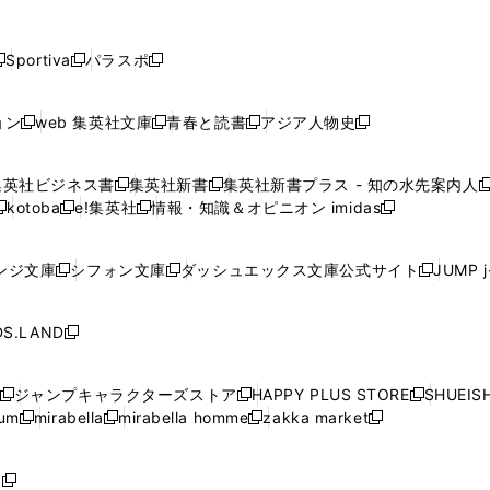
し
し
し
し
し
ン
ン
ン
ン
開
開
開
開
開
い
い
い
い
い
ド
ド
ド
ド
く
く
く
く
く
ウ
ウ
ウ
ウ
ウ
ウ
ウ
ウ
ウ
Sportiva
パラスポ
新
新
ィ
ィ
ィ
ィ
ィ
で
で
で
で
し
し
し
ン
ン
ン
ン
ン
開
開
開
開
い
い
い
ド
ド
ド
ド
ド
ョン
web 集英社文庫
青春と読書
アジア人物史
く
く
く
く
新
新
新
新
ウ
ウ
ウ
ウ
ウ
ウ
ウ
ウ
し
し
し
し
ィ
ィ
ィ
で
で
で
で
で
い
い
い
い
ン
ン
ン
集英社ビジネス書
集英社新書
集英社新書プラス - 知の水先案内人
開
開
開
開
開
新
新
新
ウ
ウ
ウ
ウ
ド
ド
ド
kotoba
e!集英社
情報・知識＆オピニオン imidas
く
く
く
く
く
新
し
新
し
新
ィ
ィ
ィ
ィ
ウ
ウ
ウ
し
し
い
し
い
し
ン
ン
ン
ン
で
で
で
い
い
ウ
い
ウ
い
ド
ド
ド
ド
ンジ文庫
シフォン文庫
ダッシュエックス文庫公式サイト
JUMP 
開
開
開
新
新
新
ウ
ウ
ィ
ウ
ィ
ウ
ウ
ウ
ウ
ウ
く
く
く
し
し
し
ィ
ィ
ン
ィ
ン
ィ
で
で
で
で
い
い
い
ン
ン
ド
ン
ド
ン
S.LAND
開
開
開
開
新
ウ
ウ
ウ
ド
ド
ウ
ド
ウ
ド
く
く
く
く
し
ィ
ィ
ィ
ウ
ウ
で
ウ
で
ウ
い
ン
ン
ン
ジャンプキャラクターズストア
HAPPY PLUS STORE
SHUEIS
で
で
開
で
開
で
新
新
新
ウ
ド
ド
ド
ium
mirabella
mirabella homme
zakka market
開
開
く
開
く
開
し
新
新
新
し
新
し
ィ
ウ
ウ
ウ
く
く
く
く
い
し
し
い
し
し
い
ン
で
で
で
ウ
い
い
ウ
い
い
ウ
ド
ボ
開
開
開
新