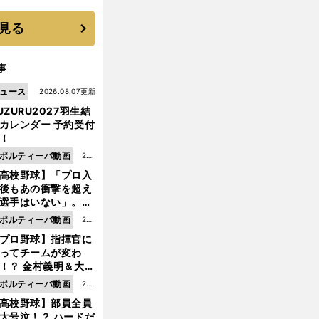
優勝校はここだ！
見る
事
ュース
2026.08.07更新
UZURU2027羽生結
カレンダー 予約受付
！
ポルティーバ動画
202
高校野球】「プロ入
6.0
後もあの衝撃を超え
8.0
選手はいない」。PL
6更
園トリオが衝撃を受
ポルティーバ動画
202
新
た選手
プロ野球】指揮官に
6.0
ってチームが変わ
8.0
！？ 金村義明＆大塚
6更
二が語る歴代監督エ
ポルティーバ動画
202
新
ソード
高校野球】部員全員
6.0
大号泣！？ ハードだ