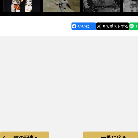
いいね
Xでポストする
line
faceboo
x
k
前の記事へ
一覧に戻る