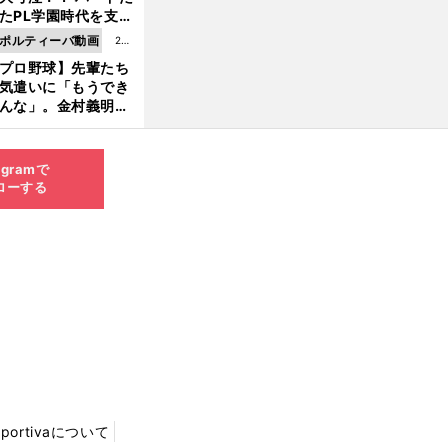
8.0
たPL学園時代を支え
6更
ものとは
ポルティーバ動画
202
新
プロ野球】先輩たち
6.0
気遣いに「もうでき
8.0
んな」。金村義明＆
6更
塚光二が明かす引退
新
ピソード！
agramで
ローする
Sportivaについて