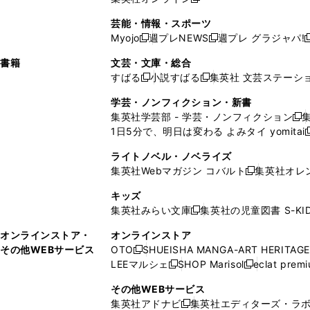
し
新
し
し
し
ン
ィ
ン
ン
開
で
開
で
い
し
い
い
い
ド
ン
ド
ド
芸能・情報・スポーツ
く
開
く
開
ウ
い
ウ
ウ
ウ
ウ
ド
ウ
ウ
Myojo
週プレNEWS
週プレ グラジャパ!
く
く
新
新
新
ィ
ウ
ィ
ィ
ィ
で
ウ
で
で
し
し
ン
ィ
ン
ン
ン
書籍
文芸・文庫・総合
開
で
開
開
い
い
ド
ン
ド
ド
ド
すばる
小説すばる
集英社 文芸ステーシ
く
開
く
く
新
新
ウ
ウ
ウ
ド
ウ
ウ
ウ
く
し
し
ィ
ィ
学芸・ノンフィクション・新書
で
ウ
で
で
で
い
い
ン
ン
集英社学芸部 - 学芸・ノンフィクション
開
で
開
開
開
新
ウ
ウ
ド
ド
1日5分で、明日は変わる よみタイ yomitai
く
開
く
く
く
し
新
ィ
ィ
ウ
ウ
く
い
ン
ン
ライトノベル・ノベライズ
で
で
ウ
ド
ド
集英社Webマガジン コバルト
集英社オレ
開
開
新
ィ
ウ
ウ
く
く
し
ン
キッズ
で
で
い
ド
集英社みらい文庫
集英社の児童図書 S-KID
開
開
新
ウ
ウ
く
く
し
ィ
オンラインストア・
オンラインストア
で
い
ン
その他WEBサービス
OTO
SHUEISHA MANGA-ART HERITAGE
開
新
ウ
ド
LEEマルシェ
SHOP Marisol
eclat prem
く
し
新
新
ィ
ウ
い
し
し
ン
その他WEBサービス
で
ウ
い
い
ド
集英社アドナビ
集英社エディターズ・ラ
開
新