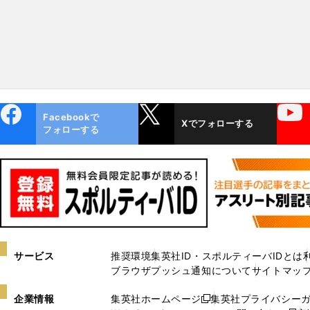
ebo
X
YouTube
Facebookで
Xでフォローする
ok
フォローする
サービス
推奨環境
集英社ID・スポルティーバIDとは
ブラウザプッシュ通知について
サイトマッ
企業情報
集英社ホームページ
集英社プライバシー
新