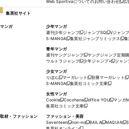
Web Sportivaについてのお問い合わせ
広
し
新
い
し
集英社サイト
ウ
い
ィ
ウ
マンガ
少年マンガ
ン
ィ
週刊少年ジャンプ
ジャンプSQ
Vジャン
ド
ン
新
新
S-MANGA
集英社ジャンプリミックス
集
ウ
ド
新
し
し
新
で
ウ
し
い
い
し
青年マンガ
開
で
い
ウ
ウ
い
週刊ヤングジャンプ
ヤングジャンプ定期
新
く
開
ウ
ィ
ィ
ウ
ウルトラジャンプ
少年ジャンプ+
ジャン
新
し
新
く
ィ
ン
ン
ィ
し
い
し
ン
ド
ド
ン
少女マンガ
い
ウ
い
ド
ウ
ウ
ド
りぼん
マーガレット
別冊マーガレット
新
新
新
ウ
ィ
ウ
ウ
で
で
ウ
S-MANGA
集英社コミック文庫
し
新
し
新
ィ
ン
ィ
で
開
開
で
い
し
い
し
ン
ド
ン
女性マンガ
開
く
く
開
ウ
い
ウ
い
ド
ウ
ド
Cookie
Cocohana
office YOU
マンガM
く
く
新
新
新
ィ
ウ
ィ
ウ
ウ
で
ウ
集英社コミック文庫
し
新
し
し
ン
ィ
ン
ィ
で
開
で
い
し
い
い
ド
ン
ド
ン
取材・ファッション
ファッション・美容
開
く
開
ウ
い
ウ
ウ
ウ
ド
ウ
ド
Seventeen
non-no
BAILA
MAQUIA
S
く
く
新
新
新
新
ィ
ウ
ィ
ィ
で
ウ
で
ウ
集英社オンライン