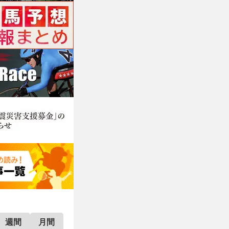
週間
月間