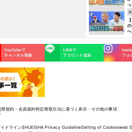
っ
た
ス
【
の
へ
大
エ
Instagra
LINE
YouTubeで
LINEで
Inst
m
チャンネル登録
アカウント追加
フォ
利用規約・会員規約
特定商取引法に基づく表示・その他の事項
プ
ガイドライン
SHUEISHA Privacy Guideline
Setting of Cookies
web 