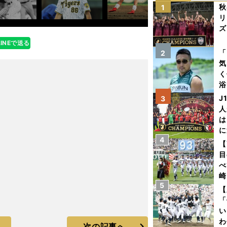
秋
1
リ
ズ
LINEで送る
を
「
2
気
く
浴
太
J
3
ァ
人
は
に
4
と
【
目
べ
崎
5
「
【
て
「
い
わ
次の記事へ