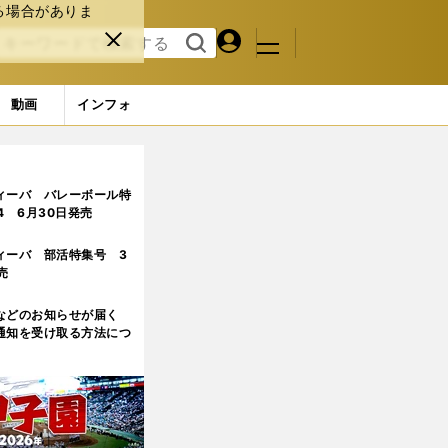
る場合がありま
マイペ
閉じ
検索
メニュ
ー
る
す
ジ
る
動画
インフォ
ィーバ バレーボール特
.4 6月30日発売
ィーバ 部活特集号 3
売
などのお知らせが届く
通知を受け取る方法につ