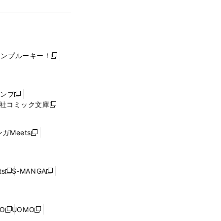
ャンプルーキー！
新
し
い
ウ
ャンプ
新
ィ
社コミック文庫
し
新
ン
い
し
ド
ウ
い
ウ
ガMeets
新
ィ
ウ
で
し
ン
ィ
開
い
ド
ン
く
ウ
ウ
ド
s
S-MANGA
新
新
ィ
で
ウ
し
し
ン
開
で
い
い
ド
く
開
ウ
ウ
ウ
NO
UOMO
く
新
新
ィ
ィ
で