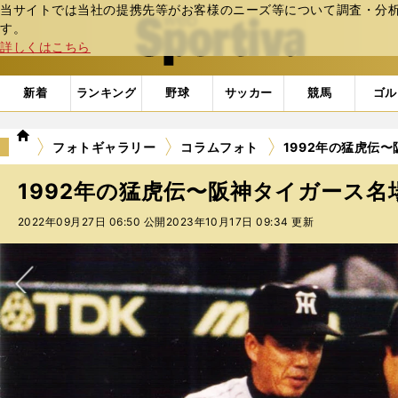
当サイトでは当社の提携先等がお客様のニーズ等について調査・分析し
web Sportiva (webスポルティーバ)
す。
詳しくはこちら
新着
ランキング
野球
サッカー
競馬
ゴル
we
フォトギャラリー
コラムフォト
1992年の猛虎伝〜
b
ス
1992年の猛虎伝〜阪神タイガース名場
ポ
ル
2022年09月27日 06:50 公開
2023年10月17日 09:34 更新
テ
ィ
ー
バ
次へ