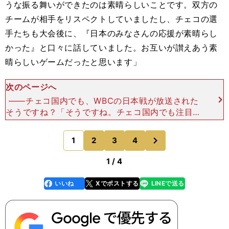
うな振る舞いができたのは素晴らしいことです。双方の
チームが相手をリスペクトしていましたし、チェコの選
手たちも大会後に、『日本のみなさんの応援が素晴らし
かった』と口々に話していました。お互いが讃えあう素
晴らしいゲームだったと思います」
次のページへ
――チェコ国内でも、WBCの日本戦が放送された
そうですね？「そうですね。チェコ国内でも注目を
集めました。チェコの人口は約1051万人ですが、
試合の生中継を観た人は約25万人。別の方法で試
次
1
2
3
4
のページへ
合を見た人が約
1 / 4
いいね
Xでポストする
LINEで送る
line
faceboo
x
k