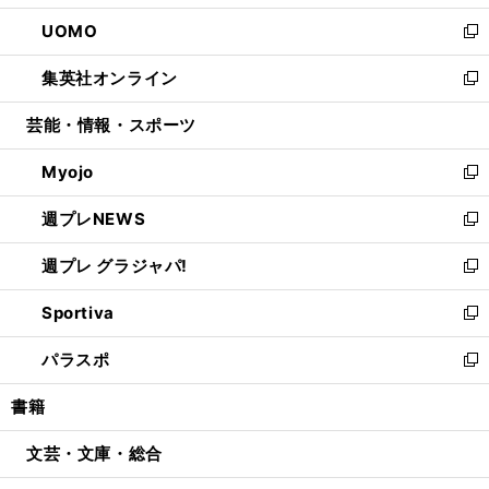
開
ウ
ン
ウ
し
UOMO
く
で
ド
ィ
い
新
開
ウ
ン
ウ
し
集英社オンライン
く
で
ド
ィ
い
新
開
ウ
ン
ウ
し
芸能・情報・スポーツ
く
で
ド
ィ
い
開
ウ
ン
ウ
Myojo
く
で
ド
ィ
新
開
ウ
ン
し
週プレNEWS
く
で
ド
い
新
開
ウ
ウ
し
週プレ グラジャパ!
く
で
ィ
い
新
開
ン
ウ
し
Sportiva
く
ド
ィ
い
新
ウ
ン
ウ
し
パラスポ
で
ド
ィ
い
新
開
ウ
ン
ウ
し
書籍
く
で
ド
ィ
い
開
ウ
ン
ウ
文芸・文庫・総合
く
で
ド
ィ
開
ウ
ン