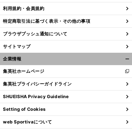
利用規約・会員規約
特定商取引法に基づく表示・その他の事項
ブラウザプッシュ通知について
サイトマップ
企業情報
開
く/
集英社ホームページ
新
閉
し
じ
集英社プライバシーガイドライン
い
る
ウ
SHUEISHA Privacy Guideline
ィ
ン
Setting of Cookies
ド
ウ
web Sportivaについて
で
開