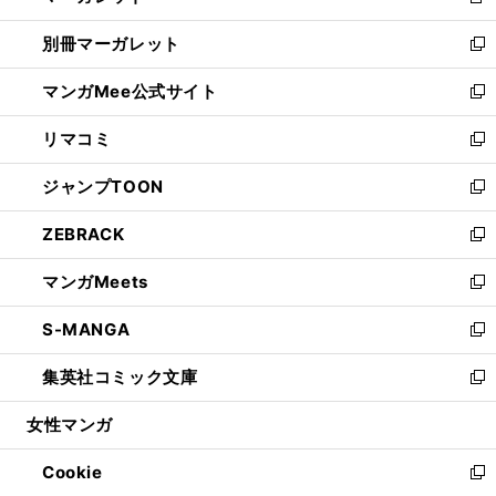
新
開
ウ
ウ
し
別冊マーガレット
く
で
ィ
い
新
開
ン
ウ
し
マンガMee公式サイト
く
ド
ィ
い
新
ウ
ン
ウ
し
リマコミ
で
ド
ィ
い
新
開
ウ
ン
ウ
し
ジャンプTOON
く
で
ド
ィ
い
新
開
ウ
ン
ウ
し
ZEBRACK
く
で
ド
ィ
い
新
開
ウ
ン
ウ
し
マンガMeets
く
で
ド
ィ
い
新
開
ウ
ン
ウ
し
S-MANGA
く
で
ド
ィ
い
新
開
ウ
ン
ウ
し
集英社コミック文庫
く
で
ド
ィ
い
新
開
ウ
ン
ウ
し
女性マンガ
く
で
ド
ィ
い
開
ウ
ン
ウ
Cookie
く
で
ド
ィ
新
開