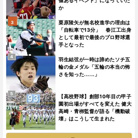
値あるイベント」になっていた
か
栗原陵矢が無名校進学の理由は
3
「自転車で13分」 春江工出身
として最初で最後のプロ野球選
手となった
4
羽生結弦が一時は諦めたソチ五
輪の金メダル「五輪の本当の怖
さを知った......」
5
【高校野球】創部10年目の甲子
園初出場がすべてを変えた 健大
高崎・青栁監督が語る「機動破
壊」はこうして生まれた