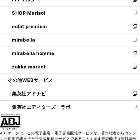
ィ
い
新
開
ウ
ン
ウ
し
SHOP Marisol
く
で
ド
ィ
い
新
開
ウ
ン
ウ
し
eclat premium
く
で
ド
ィ
い
新
開
ウ
ン
ウ
し
mirabella
く
で
ド
ィ
い
新
開
ウ
ン
ウ
し
mirabella homme
く
で
ド
ィ
い
新
開
ウ
ン
ウ
し
zakka market
く
で
ド
ィ
い
新
開
ウ
ン
ウ
し
その他WEBサービス
く
で
ド
ィ
い
開
ウ
ン
ウ
集英社アドナビ
く
で
ド
ィ
新
開
ウ
ン
し
集英社エディターズ・ラボ
く
で
ド
い
新
開
ウ
ウ
し
く
で
ィ
い
開
ン
ウ
ABJマークは、この電子書店・電子書籍配信サービスが、著作権者からコンテ
く
ド
ィ
ンツ使用許諾を得た正規版配信サービスであることを示す登録商標（登録番号