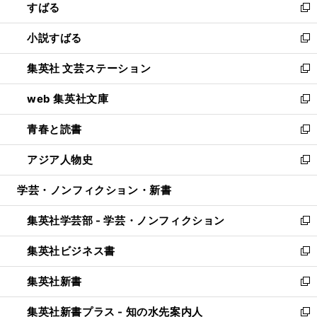
すばる
く
で
ド
新
開
ウ
し
小説すばる
く
で
い
新
開
ウ
し
集英社 文芸ステーション
く
ィ
い
新
ン
ウ
し
web 集英社文庫
ド
ィ
い
新
ウ
ン
ウ
し
青春と読書
で
ド
ィ
い
新
開
ウ
ン
ウ
し
アジア人物史
く
で
ド
ィ
い
新
開
ウ
ン
ウ
し
学芸・ノンフィクション・新書
く
で
ド
ィ
い
開
ウ
ン
ウ
集英社学芸部 - 学芸・ノンフィクション
く
で
ド
ィ
新
開
ウ
ン
し
集英社ビジネス書
く
で
ド
い
新
開
ウ
ウ
し
集英社新書
く
で
ィ
い
新
開
ン
ウ
し
集英社新書プラス - 知の水先案内人
く
ド
ィ
い
新