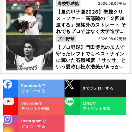
高校野球他
2026.08.07更新
【夏の甲子園2026】聖隷クリ
ストファー・高部陸の「２回加
速する」規格外のストレート そ
れでもプロではなく大学進学を
選ぶ理由
プロ野球
2026.08.07更新
【プロ野球】門田博光の加入で
守ったレフトでもベストナイン
に輝いた石嶺和彦 「サッサ」と
いう愛称は松永浩美がきっか
け？
cebo
X
Facebookで
Xでフォローする
ok
フォローする
uTube
LINE
YouTubeで
LINEで
チャンネル登録
アカウント追加
stagra
Instagramで
m
フォローする