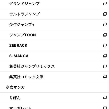
グランドジャンプ
で
ド
ィ
い
新
開
ウ
ン
ウ
し
ウルトラジャンプ
く
で
ド
ィ
い
新
開
ウ
ン
ウ
し
少年ジャンプ+
く
で
ド
ィ
い
新
開
ウ
ン
ウ
し
ジャンプTOON
く
で
ド
ィ
い
新
開
ウ
ン
ウ
し
ZEBRACK
く
で
ド
ィ
い
新
開
ウ
ン
ウ
し
S-MANGA
く
で
ド
ィ
い
新
開
ウ
ン
ウ
し
集英社ジャンプリミックス
く
で
ド
ィ
い
新
開
ウ
ン
ウ
し
集英社コミック文庫
く
で
ド
ィ
い
新
開
ウ
ン
ウ
し
少女マンガ
く
で
ド
ィ
い
開
ウ
ン
ウ
りぼん
く
で
ド
ィ
新
開
ウ
ン
し
マーガレット
く
で
ド
い