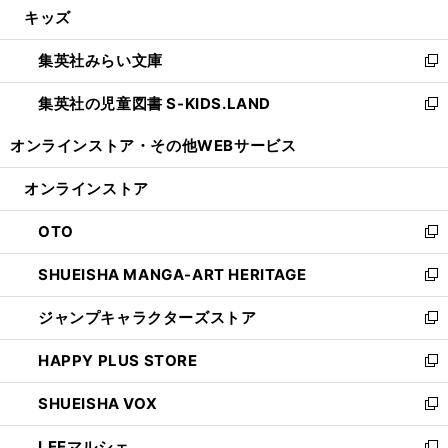
キッズ
く
で
ド
ィ
い
開
ウ
ン
ウ
集英社みらい文庫
く
で
ド
ィ
新
開
ウ
ン
し
集英社の児童図書 S-KIDS.LAND
く
で
ド
い
新
開
ウ
ウ
し
オンラインストア・
その他WEBサービス
く
で
ィ
い
開
ン
ウ
オンラインストア
く
ド
ィ
ウ
ン
OTO
で
ド
新
開
ウ
し
SHUEISHA MANGA-ART HERITAGE
く
で
い
新
開
ウ
し
ジャンプキャラクターズストア
く
ィ
い
新
ン
ウ
し
HAPPY PLUS STORE
ド
ィ
い
新
ウ
ン
ウ
し
SHUEISHA VOX
で
ド
ィ
い
新
開
ウ
ン
ウ
し
LEEマルシェ
く
で
ド