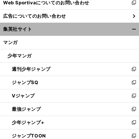
Web Sportivaについてのお問い合わせ
く
新
し
広告についてのお問い合わせ
い
ウ
集英社サイト
ィ
開
ン
く/
マンガ
ド
閉
ウ
じ
少年マンガ
で
る
開
週刊少年ジャンプ
く
新
し
ジャンプSQ
い
新
ウ
し
Vジャンプ
ィ
い
新
ン
ウ
し
最強ジャンプ
ド
ィ
い
新
ウ
ン
ウ
し
少年ジャンプ+
で
ド
ィ
い
新
開
ウ
ン
ウ
し
ジャンプTOON
く
で
ド
ィ
い
新