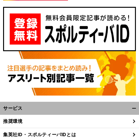
、
？
文
」
期
」
前
へ
22
サービス
開
く/
推奨環境
閉
じ
集英社ID・スポルティーバIDとは
る