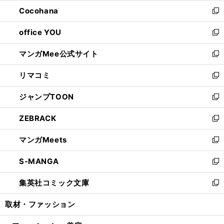
ウ
ン
し
Cocohana
く
で
ド
い
新
開
ウ
ウ
し
office YOU
く
で
ィ
い
新
開
ン
ウ
し
マンガMee公式サイト
く
ド
ィ
い
新
ウ
ン
ウ
し
リマコミ
で
ド
ィ
い
新
開
ウ
ン
ウ
し
ジャンプTOON
く
で
ド
ィ
い
新
開
ウ
ン
ウ
し
ZEBRACK
く
で
ド
ィ
い
新
開
ウ
ン
ウ
し
マンガMeets
く
で
ド
ィ
い
新
開
ウ
ン
ウ
し
S-MANGA
く
で
ド
ィ
い
新
開
ウ
ン
ウ
し
集英社コミック文庫
く
で
ド
ィ
い
新
開
ウ
ン
ウ
し
取材・ファッション
く
で
ド
ィ
い
開
ウ
ン
ウ