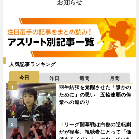
人気記事ランキング
今日
昨日
週間
月間
羽生結弦を覚醒させた「誰かの
1
ために」の思い 五輪連覇の偉
業への道のり
Ｊリーグ開幕戦は白熱の逆転劇
2
だが観客、視聴者にとって「価