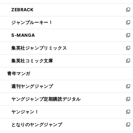
開
ウ
ン
ウ
し
ZEBRACK
く
で
ド
ィ
い
新
開
ウ
ン
ウ
し
ジャンプルーキー！
く
で
ド
ィ
い
新
開
ウ
ン
ウ
し
S-MANGA
く
で
ド
ィ
い
新
開
ウ
ン
ウ
し
集英社ジャンプリミックス
く
で
ド
ィ
い
新
開
ウ
ン
ウ
し
集英社コミック文庫
く
で
ド
ィ
い
新
開
ウ
ン
ウ
し
青年マンガ
く
で
ド
ィ
い
開
ウ
ン
ウ
週刊ヤングジャンプ
く
で
ド
ィ
新
開
ウ
ン
し
ヤングジャンプ定期購読デジタル
く
で
ド
い
新
開
ウ
ウ
し
ヤンジャン！
く
で
ィ
い
新
開
ン
ウ
し
となりのヤングジャンプ
く
ド
ィ
い
新
ウ
ン
ウ
し