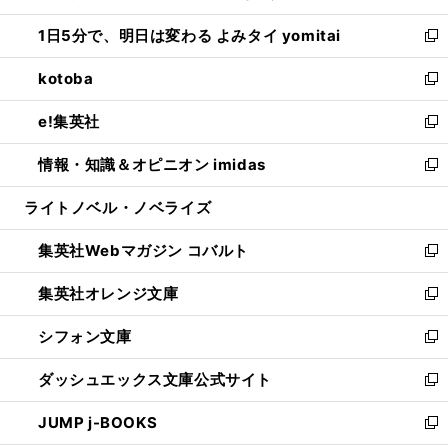
ウ
ン
ウ
し
1日5分で、明日は変わる よみタイ yomitai
で
ド
ィ
い
新
開
ウ
ン
ウ
し
kotoba
く
で
ド
ィ
い
新
開
ウ
ン
ウ
し
e!集英社
く
で
ド
ィ
い
新
開
ウ
ン
ウ
し
情報・知識＆オピニオン imidas
く
で
ド
ィ
い
新
開
ウ
ン
ウ
し
ライトノベル・ノベライズ
く
で
ド
ィ
い
開
ウ
ン
ウ
集英社Webマガジン コバルト
く
で
ド
ィ
新
開
ウ
ン
し
集英社オレンジ文庫
く
で
ド
い
新
開
ウ
ウ
し
シフォン文庫
く
で
ィ
い
新
開
ン
ウ
し
ダッシュエックス文庫公式サイト
く
ド
ィ
い
新
ウ
ン
ウ
し
JUMP j-BOOKS
で
ド
ィ
い
新
開
ウ
ン
ウ
し