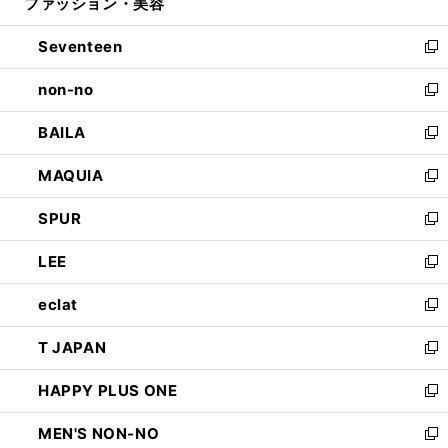
ファッション・美容
く
で
ド
ィ
開
ウ
ン
Seventeen
く
で
ド
新
開
ウ
し
non-no
く
で
い
新
開
ウ
し
BAILA
く
ィ
い
新
ン
ウ
し
MAQUIA
ド
ィ
い
新
ウ
ン
ウ
し
SPUR
で
ド
ィ
い
新
開
ウ
ン
ウ
し
LEE
く
で
ド
ィ
い
新
開
ウ
ン
ウ
し
eclat
く
で
ド
ィ
い
新
開
ウ
ン
ウ
し
T JAPAN
く
で
ド
ィ
い
新
開
ウ
ン
ウ
し
HAPPY PLUS ONE
く
で
ド
ィ
い
新
開
ウ
ン
ウ
し
MEN'S NON-NO
く
で
ド
ィ
い
新