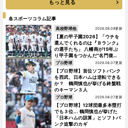
もっと見る
各スポーツコラム記事
高校野球他
2026.08.08更新
【夏の甲子園2026】「ウチを
選んでくれるのは『Ｂランク』
の選手たち」 八幡商が15年ぶ
り甲子園をつかんだ"名門復
活"の舞台裏
プロ野球
2026.08.07更新
【プロ野球】首位ソフトバンク
を西武、日本ハムは逆転できる
か？ 鶴岡慎也が挙げる終盤戦
のキーマン３人
プロ野球
2026.08.07更新
【プロ野球】12球団最多本塁打
でも３位... 鶴岡慎也が挙げた
「日本ハムの誤算」とソフトバ
ンク追撃のカギ