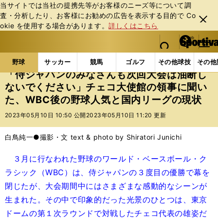
当サイトでは当社の提携先等がお客様のニーズ等について調
査・分析したり、お客様にお勧めの広告を表⽰する⽬的で Co
閉じ
okie を使⽤する場合があります。
詳しくはこちら
る
マイペ
web Sportiva (webスポルティーバ)
検索
メニュ
we
ー
野球の記事一覧
プロ野球
「侍ジャパンのみなさん
b
ジ
野球
サッカー
競馬
ゴルフ
その他球技
その他
ス
「侍ジャパンのみなさんも次回大会は油断し
ポ
ないでください」チェコ大使館の領事に聞い
ル
た、WBC後の野球人気と国内リーグの現状
テ
ィ
2023年05月10日 10:50 公開
2023年05月10日 11:20 更新
ー
バ
白鳥純一●撮影・文 text & photo by Shiratori Junichi
３月に行なわれた野球のワールド・ベースボール・ク
ラシック（WBC）は、侍ジャパンの３度目の優勝で幕を
閉じたが、大会期間中にはさまざまな感動的なシーンが
生まれた。その中で印象的だった光景のひとつは、東京
ドームの第１次ラウンドで対戦したチェコ代表の雄姿だ