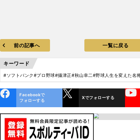
前の記事へ
一覧に戻る
キーワード
#ソフトバンク
#プロ野球
#攝津正
#秋山幸二
#野球人生を変えた名
ebo
X
YouTube
Facebookで
Xでフォローする
ok
フォローする