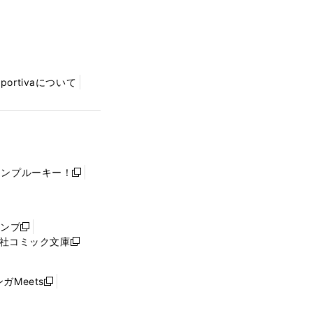
Sportivaについて
ャンプルーキー！
新
し
い
ウ
ャンプ
新
ィ
社コミック文庫
し
新
ン
い
し
ド
ウ
い
ウ
ガMeets
新
ィ
ウ
で
し
ン
ィ
開