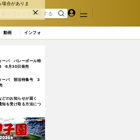
る場合がありま
マイペ
閉じ
検索
メニュ
ー
る
す
ジ
る
動画
インフォ
どのように育てられたのか
3ページ目
ィーバ バレーボール特
.4 6月30日発売
ィーバ 部活特集号 3
売
などのお知らせが届く
通知を受け取る方法につ