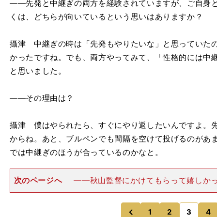
――先発と中継ぎの両方を経験されていますが、ご自身
くは、どちらが向いているという思いはありますか？
攝津 中継ぎの時は「先発もやりたいな」と思っていた
かったですね。でも、両方やってみて、「性格的には中
と思いました。
――その理由は？
攝津 僕はやられたら、すぐにやり返したいんですよ。
からね。あと、ブルペンでも間隔を空けて投げるのがあ
では中継ぎのほうが合っているのかなと。
次のページへ
――秋山監督にかけてもらって嬉しか
に残っている言葉などはありますか？攝津 先ほどもお
時の"時間の使い方"ですね。それまでも時間を無駄にし
ありませんでしたが、秋
1
2
3
4
のページへ
のページへ