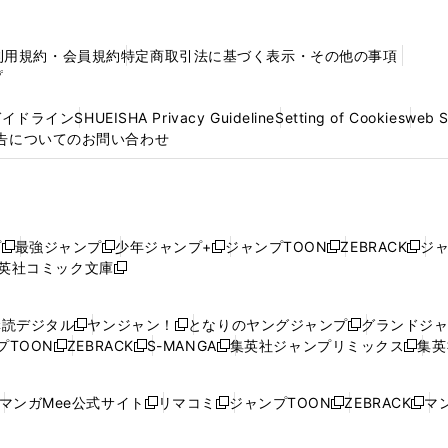
利用規約・会員規約
特定商取引法に基づく表示・その他の事項
プ
ガイドライン
SHUEISHA Privacy Guideline
Setting of Cookies
web 
告についてのお問い合わせ
プ
最強ジャンプ
少年ジャンプ+
ジャンプTOON
ZEBRACK
ジ
新
新
新
新
新
英社コミック文庫
し
新
し
し
し
し
い
い
し
い
い
い
ウ
ウ
い
ウ
ウ
ウ
購読デジタル
ヤンジャン！
となりのヤングジャンプ
グランドジ
新
新
新
ィ
ィ
ウ
ィ
ィ
ィ
プTOON
ZEBRACK
S-MANGA
集英社ジャンプリミックス
集英
新
し
新
し
新
し
新
ン
ン
ィ
ン
ン
ン
し
い
し
い
し
い
し
ド
ド
ン
ド
ド
ド
い
ウ
い
ウ
い
ウ
い
ウ
ウ
ド
ウ
ウ
ウ
マンガMee公式サイト
リマコミ
ジャンプTOON
ZEBRACK
マン
新
新
新
新
ウ
ィ
ウ
ィ
ウ
ィ
ウ
で
で
ウ
で
で
で
し
し
し
し
し
ィ
ン
ィ
ン
ィ
ン
ィ
開
開
で
開
開
開