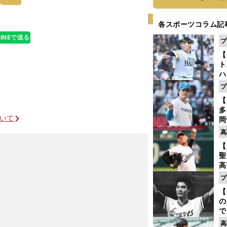
各スポーツコラム記
LINEで送る
プ
【
ト
ハ
プ
盤
【
多
ついて
岡
ハ
高
バ
【
聖
高
る
プ
ト
【
く
の
で
い
高