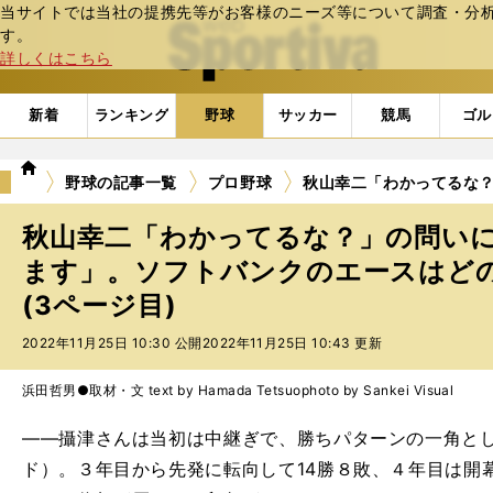
当サイトでは当社の提携先等がお客様のニーズ等について調査・分析し
web Sportiva (webスポルティーバ)
す。
詳しくはこちら
新着
ランキング
野球
サッカー
競馬
ゴル
we
野球の記事一覧
プロ野球
秋山幸二「わかってるな
b
ス
秋山幸二「わかってるな？」の問い
ポ
ル
ます」。ソフトバンクのエースはど
テ
(3ページ目)
ィ
ー
2022年11月25日 10:30 公開
2022年11月25日 10:43 更新
バ
浜田哲男●取材・文 text by Hamada Tetsuo
photo by Sankei Visual
――攝津さんは当初は中継ぎで、勝ちパターンの一角とし
ド）。３年目から先発に転向して14勝８敗、４年目は開