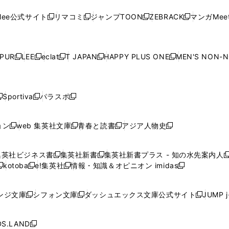
い
い
い
い
い
ン
ド
ン
ド
ン
ド
ン
く
く
開
く
く
く
ウ
ウ
ウ
ウ
ウ
ド
ウ
ド
ウ
ド
ウ
ド
ee公式サイト
リマコミ
ジャンプTOON
ZEBRACK
マンガMeet
く
新
新
新
新
ィ
ィ
ィ
ィ
ィ
ウ
で
ウ
で
ウ
で
ウ
し
し
し
し
ン
ン
ン
ン
ン
で
開
で
開
で
開
で
い
い
い
い
ド
ド
ド
ド
ド
開
く
開
く
開
く
開
ウ
ウ
ウ
ウ
ウ
ウ
ウ
ウ
ウ
PUR
LEE
eclat
T JAPAN
HAPPY PLUS ONE
MEN'S NON-
く
く
く
く
新
新
新
新
新
ィ
ィ
ィ
ィ
で
で
で
で
で
し
し
し
し
し
ン
ン
ン
ン
開
開
開
開
開
い
い
い
い
い
ド
ド
ド
ド
く
く
く
く
く
ウ
ウ
ウ
ウ
ウ
ウ
ウ
ウ
ウ
Sportiva
パラスポ
新
新
ィ
ィ
ィ
ィ
ィ
で
で
で
で
し
し
し
ン
ン
ン
ン
ン
開
開
開
開
い
い
い
ド
ド
ド
ド
ド
ョン
web 集英社文庫
青春と読書
アジア人物史
く
く
く
く
新
新
新
新
ウ
ウ
ウ
ウ
ウ
ウ
ウ
ウ
し
し
し
し
ィ
ィ
ィ
で
で
で
で
で
い
い
い
い
ン
ン
ン
集英社ビジネス書
集英社新書
集英社新書プラス - 知の水先案内人
開
開
開
開
開
新
新
新
ウ
ウ
ウ
ウ
ド
ド
ド
kotoba
e!集英社
情報・知識＆オピニオン imidas
く
く
く
く
く
新
し
新
し
新
ィ
ィ
ィ
ィ
ウ
ウ
ウ
し
し
い
し
い
し
ン
ン
ン
ン
で
で
で
い
い
ウ
い
ウ
い
ド
ド
ド
ド
ンジ文庫
シフォン文庫
ダッシュエックス文庫公式サイト
JUMP 
開
開
開
新
新
新
ウ
ウ
ィ
ウ
ィ
ウ
ウ
ウ
ウ
ウ
く
く
く
し
し
し
ィ
ィ
ン
ィ
ン
ィ
で
で
で
で
い
い
い
ン
ン
ド
ン
ド
ン
S.LAND
開
開
開
開
新
ウ
ウ
ウ