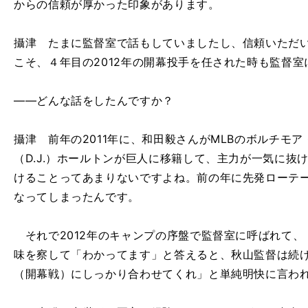
からの信頼が厚かった印象があります。
攝津 たまに監督室で話もしていましたし、信頼いただ
こそ、４年目の2012年の開幕投手を任された時も監督
――どんな話をしたんですか？
攝津 前年の2011年に、和田毅さんがMLBのボルチモ
（D.J.）ホールトンが巨人に移籍して、主力が一気に抜
けることってあまりないですよね。前の年に先発ローテ
なってしまったんです。
それで2012年のキャンプの序盤で監督室に呼ばれて、
味を察して「わかってます」と答えると、秋山監督は続
（開幕戦）にしっかり合わせてくれ」と単純明快に言わ