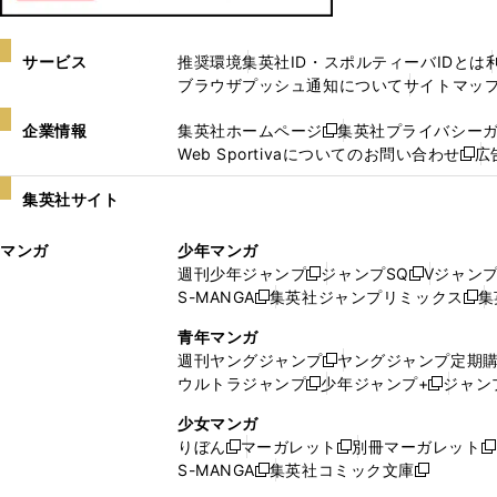
サービス
推奨環境
集英社ID・スポルティーバIDとは
ブラウザプッシュ通知について
サイトマッ
企業情報
集英社ホームページ
集英社プライバシー
新
Web Sportivaについてのお問い合わせ
広
し
新
い
し
集英社サイト
ウ
い
ィ
ウ
マンガ
少年マンガ
ン
ィ
週刊少年ジャンプ
ジャンプSQ
Vジャン
ド
ン
新
新
S-MANGA
集英社ジャンプリミックス
集
ウ
ド
新
し
し
新
で
ウ
し
い
い
し
青年マンガ
開
で
い
ウ
ウ
い
週刊ヤングジャンプ
ヤングジャンプ定期
新
く
開
ウ
ィ
ィ
ウ
ウルトラジャンプ
少年ジャンプ+
ジャン
新
し
新
く
ィ
ン
ン
ィ
し
い
し
ン
ド
ド
ン
少女マンガ
い
ウ
い
ド
ウ
ウ
ド
りぼん
マーガレット
別冊マーガレット
新
新
新
ウ
ィ
ウ
ウ
で
で
ウ
S-MANGA
集英社コミック文庫
し
新
し
新
ィ
ン
ィ
で
開
開
で