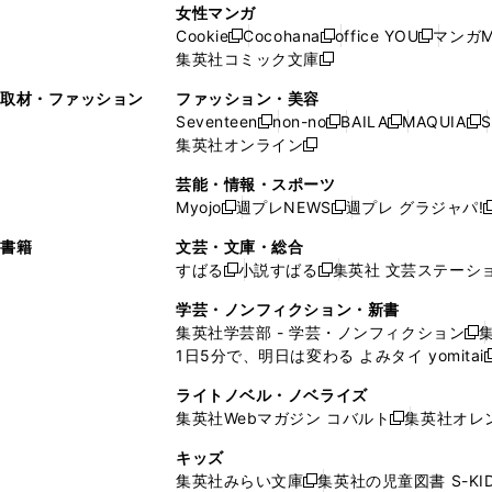
い
し
い
し
ン
ド
ン
女性マンガ
開
く
く
開
ウ
い
ウ
い
ド
ウ
ド
Cookie
Cocohana
office YOU
マンガM
く
く
新
新
新
ィ
ウ
ィ
ウ
ウ
で
ウ
集英社コミック文庫
し
新
し
し
ン
ィ
ン
ィ
で
開
で
い
し
い
い
ド
ン
ド
ン
取材・ファッション
ファッション・美容
開
く
開
ウ
い
ウ
ウ
ウ
ド
ウ
ド
Seventeen
non-no
BAILA
MAQUIA
S
く
く
新
新
新
新
ィ
ウ
ィ
ィ
で
ウ
で
ウ
集英社オンライン
し
新
し
し
し
ン
ィ
ン
ン
開
で
開
で
い
し
い
い
い
ド
ン
ド
ド
芸能・情報・スポーツ
く
開
く
開
ウ
い
ウ
ウ
ウ
ウ
ド
ウ
ウ
Myojo
週プレNEWS
週プレ グラジャパ!
く
く
新
新
新
ィ
ウ
ィ
ィ
ィ
で
ウ
で
で
し
し
ン
ィ
ン
ン
ン
書籍
文芸・文庫・総合
開
で
開
開
い
い
ド
ン
ド
ド
ド
すばる
小説すばる
集英社 文芸ステーシ
く
開
く
く
新
新
ウ
ウ
ウ
ド
ウ
ウ
ウ
く
し
し
ィ
ィ
学芸・ノンフィクション・新書
で
ウ
で
で
で
い
い
ン
ン
集英社学芸部 - 学芸・ノンフィクション
開
で
開
開
開
新
ウ
ウ
ド
ド
1日5分で、明日は変わる よみタイ yomitai
く
開
く
く
く
し
新
ィ
ィ
ウ
ウ
く
い
ン
ン
ライトノベル・ノベライズ
で
で
ウ
ド
ド
集英社Webマガジン コバルト
集英社オレ
開
開
新
ィ
ウ
ウ
く
く
し
ン
キッズ
で
で
い
ド
集英社みらい文庫
集英社の児童図書 S-KID
開
開
新
ウ