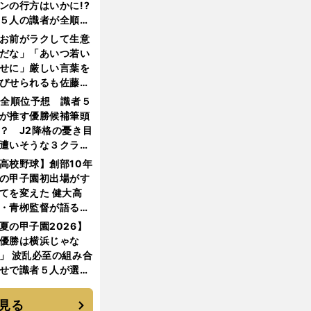
ンの行方はいかに!?
５人の識者が全順位
大胆予想
お前がラクして生意
だな」「あいつ若い
せに」厳しい言葉を
びせられるも佐藤慎
郎が貫いた誇りとフ
1全順位予想 識者５
ンへの思い
が推す優勝候補筆頭
？ J2降格の憂き目
遭いそうな３クラブ
は？
高校野球】創部10年
の甲子園初出場がす
てを変えた 健大高
・青栁監督が語る
機動破壊」はこうし
夏の甲子園2026】
生まれた
優勝は横浜じゃな
」 波乱必至の組み合
せで識者５人が選ん
優勝校はここだ！
見る