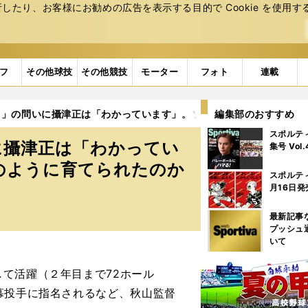
たり、お客様にお勧めの広告を表⽰する⽬的で Cookie を使⽤す
フ
その他球技
その他競技
モーター
フォト
連載
？」の問いに攝津正は「わかっています」。ソフトバンクのエースは
編集部のおすすめ
スポルテ
に攝津正は「わかってい
集号 Vol
のように育てられたのか
スポルテ
月16日発
最新記事
プッシュ
いて
て活躍（２年目まで72ホール
幕投手に指名されるなど、秋山監督