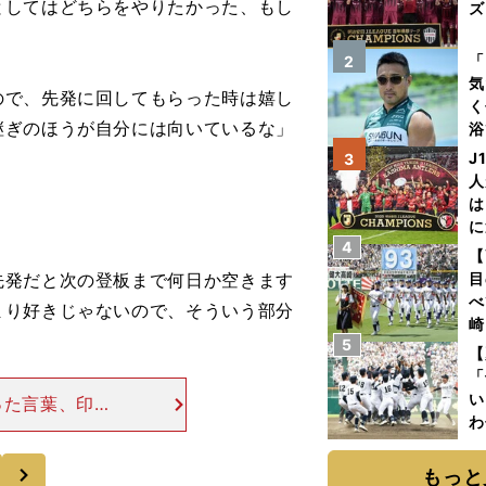
としてはどちらをやりたかった、もし
ズ
を
「
2
気
ので、先発に回してもらった時は嬉し
く
継ぎのほうが自分には向いているな」
浴
太
J
3
ァ
人
は
に
4
と
【
先発だと次の登板まで何日か空きます
目
べ
まり好きじゃないので、そういう部分
崎
5
「
【
て
「
い
った言葉、印象
わ
話しした、入団
だ
ているつもりは
次
もっと