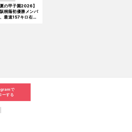
」という愛称は松永
夏の甲子園2026】
新
美がきっかけ？
阪桐蔭初優勝メンバ
、最速157キロ右
、平成初完封＆初本
打... 指揮官たちの知
れざる現役時代
agramで
ローする