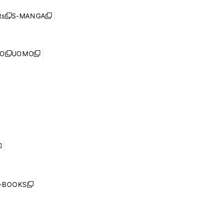
い
ド
ン
く
ウ
ウ
ド
s
S-MANGA
新
新
ィ
で
ウ
し
し
ン
開
で
い
い
ド
く
開
ウ
ウ
ウ
NO
UOMO
く
新
新
ィ
ィ
で
し
し
ン
ン
開
い
い
ド
ド
く
ウ
ウ
ウ
ウ
ィ
ィ
で
で
ン
ン
開
開
ド
ド
く
く
ウ
ウ
で
で
開
開
く
く
し
い
ウ
j-BOOKS
新
ィ
し
ン
い
ド
ウ