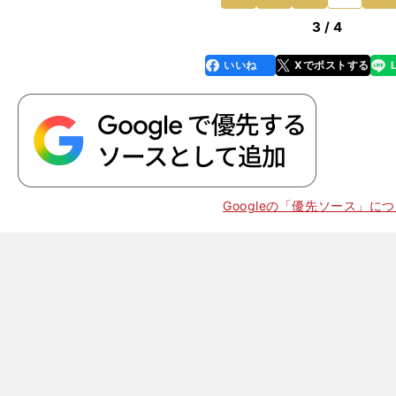
前
3 / 4
いいね
Xでポストする
line
faceboo
x
k
Googleの「優先ソース」に