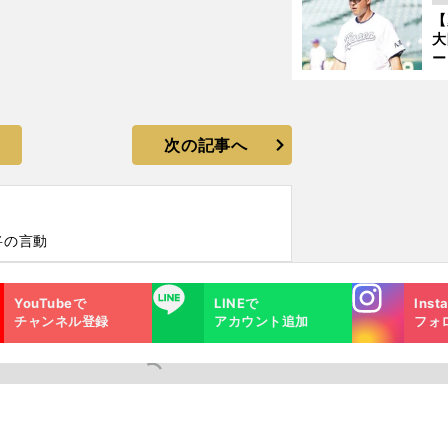
サ
【
浩
大
ー
腕
塁
ら
次の記事へ
将の言動
Instagra
LINE
YouTubeで
LINEで
Inst
m
チャンネル登録
アカウント追加
フォ