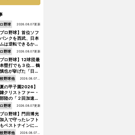
事
ロ野球
2026.08.07更新
プロ野球】首位ソフ
バンクを西武、日本
ムは逆転できるか？
鶴岡慎也が挙げる終
ロ野球
2026.08.07更新
戦のキーマン３人
プロ野球】12球団最
本塁打でも３位... 鶴
慎也が挙げた「日本
ムの誤算」とソフト
校野球他
2026.08.07更
ンク追撃のカギ
夏の甲子園2026】
新
隷クリストファー・
部陸の「２回加速す
」規格外のストレー
ロ野球
2026.08.07更新
 それでもプロではな
前
プロ野球】門田博光
大学進学を選ぶ理由
へ
加入で守ったレフト
もベストナインに輝
た石嶺和彦 「サッ
校野球他
2026.08.07更