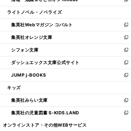
ィ
い
新
開
ウ
ン
ウ
し
ライトノベル・ノベライズ
く
で
ド
ィ
い
開
ウ
ン
ウ
集英社Webマガジン コバルト
く
で
ド
ィ
新
開
ウ
ン
し
集英社オレンジ文庫
く
で
ド
い
新
開
ウ
ウ
し
シフォン文庫
く
で
ィ
い
新
開
ン
ウ
し
ダッシュエックス文庫公式サイト
く
ド
ィ
い
新
ウ
ン
ウ
し
JUMP j-BOOKS
で
ド
ィ
い
新
開
ウ
ン
ウ
し
キッズ
く
で
ド
ィ
い
開
ウ
ン
ウ
集英社みらい文庫
く
で
ド
ィ
新
開
ウ
ン
し
集英社の児童図書 S-KIDS.LAND
く
で
ド
い
新
開
ウ
ウ
し
オンラインストア・
その他WEBサービス
く
で
ィ
い