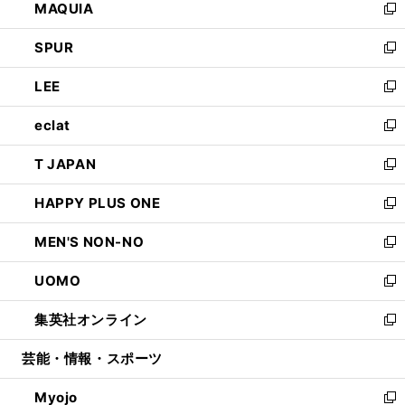
MAQUIA
ド
ィ
い
新
ウ
ン
ウ
し
SPUR
で
ド
ィ
い
新
開
ウ
ン
ウ
し
LEE
く
で
ド
ィ
い
新
開
ウ
ン
ウ
し
eclat
く
で
ド
ィ
い
新
開
ウ
ン
ウ
し
T JAPAN
く
で
ド
ィ
い
新
開
ウ
ン
ウ
し
HAPPY PLUS ONE
く
で
ド
ィ
い
新
開
ウ
ン
ウ
し
MEN'S NON-NO
く
で
ド
ィ
い
新
開
ウ
ン
ウ
し
UOMO
く
で
ド
ィ
い
新
開
ウ
ン
ウ
し
集英社オンライン
く
で
ド
ィ
い
新
開
ウ
ン
ウ
し
芸能・情報・スポーツ
く
で
ド
ィ
い
開
ウ
ン
ウ
Myojo
く
で
ド
ィ
新