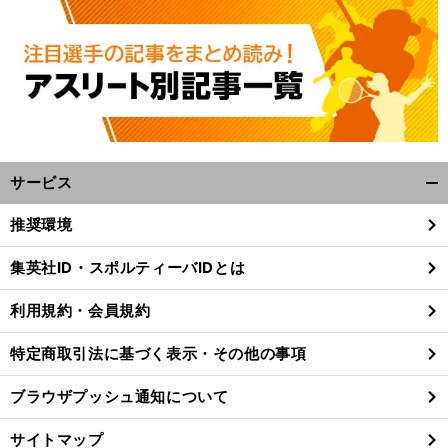
サービス
開
く/
推奨環境
閉
前
へ
じ
集英社ID・スポルティーバIDとは
る
利用規約・会員規約
特定商取引法に基づく表示・その他の事項
ブラウザプッシュ通知について
サイトマップ