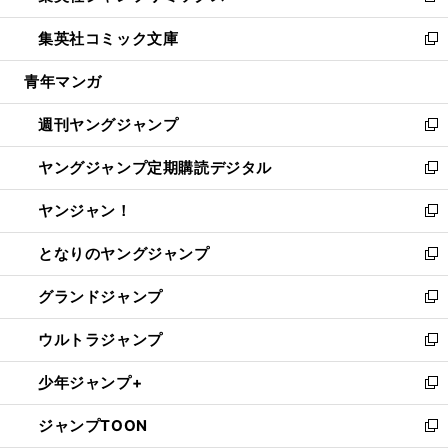
開
ウ
ン
ウ
し
集英社コミック文庫
く
で
ド
ィ
い
新
開
ウ
ン
ウ
し
青年マンガ
く
で
ド
ィ
い
開
ウ
ン
ウ
週刊ヤングジャンプ
く
で
ド
ィ
新
開
ウ
ン
し
ヤングジャンプ定期購読デジタル
く
で
ド
い
新
開
ウ
ウ
し
ヤンジャン！
く
で
ィ
い
新
開
ン
ウ
し
となりのヤングジャンプ
く
ド
ィ
い
新
ウ
ン
ウ
し
グランドジャンプ
で
ド
ィ
い
新
開
ウ
ン
ウ
し
ウルトラジャンプ
く
で
ド
ィ
い
新
開
ウ
ン
ウ
し
少年ジャンプ+
く
で
ド
ィ
い
新
開
ウ
ン
ウ
し
ジャンプTOON
く
で
ド
ィ
い
新
開
ウ