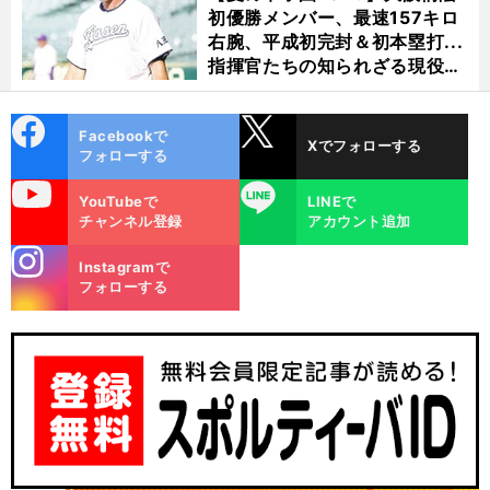
初優勝メンバー、最速157キロ
右腕、平成初完封＆初本塁打...
指揮官たちの知られざる現役時
代
cebo
X
Facebookで
Xでフォローする
ok
フォローする
uTube
LINE
YouTubeで
LINEで
チャンネル登録
アカウント追加
stagra
Instagramで
m
フォローする