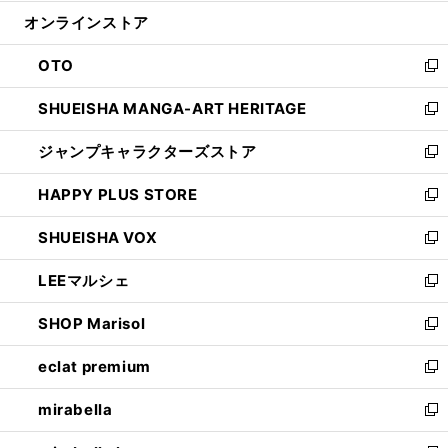
開
ン
ウ
オンラインストア
く
ド
ィ
ウ
ン
OTO
で
ド
新
開
ウ
し
SHUEISHA MANGA-ART HERITAGE
く
で
い
新
開
ウ
し
ジャンプキャラクターズストア
く
ィ
い
新
ン
ウ
し
HAPPY PLUS STORE
ド
ィ
い
新
ウ
ン
ウ
し
SHUEISHA VOX
で
ド
ィ
い
新
開
ウ
ン
ウ
し
LEEマルシェ
く
で
ド
ィ
い
新
開
ウ
ン
ウ
し
SHOP Marisol
く
で
ド
ィ
い
新
開
ウ
ン
ウ
し
eclat premium
く
で
ド
ィ
い
新
開
ウ
ン
ウ
し
mirabella
く
で
ド
ィ
い
新
開
ウ
ン
ウ
し