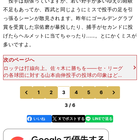
投手は頑張っていますが、若い野手が多いゆえの経験
不足もあってか、西武と同じようにミスで投手の足を引
っ張るシーンが散見されます。昨年にゴールデングラブ
賞を受賞した宗佑磨が暴投したり、捕手がセカンドに投
げたらヘルメットに当てちゃったり......。とにかくミスが
多いですよ。
次のページへ
ロッテは打線向上。佐々木に勝ちを――セ・リーグ
の各球団に対する山本由伸投手の投球の印象はどう
でしたか？高木 山本は安定した力を見せていまし
たが、セ・リーグの打者もついていっていましたよ
次
1
2
3
4
5
6
のページへ
のページへ
ね。ロッテの佐
前
3 / 6
いいね
Xでポストする
LINEで送る
line
faceboo
x
k