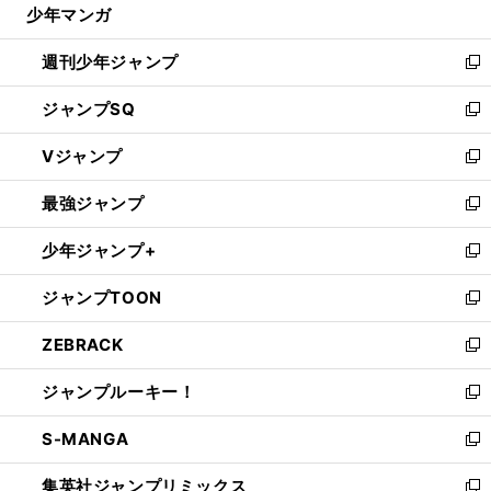
じ
少年マンガ
で
る
開
週刊少年ジャンプ
く
新
し
ジャンプSQ
い
新
ウ
し
Vジャンプ
ィ
い
新
ン
ウ
し
最強ジャンプ
ド
ィ
い
新
ウ
ン
ウ
し
少年ジャンプ+
で
ド
ィ
い
新
開
ウ
ン
ウ
し
ジャンプTOON
く
で
ド
ィ
い
新
開
ウ
ン
ウ
し
ZEBRACK
く
で
ド
ィ
い
新
開
ウ
ン
ウ
し
ジャンプルーキー！
く
で
ド
ィ
い
新
開
ウ
ン
ウ
し
S-MANGA
く
で
ド
ィ
い
新
開
ウ
ン
ウ
し
集英社ジャンプリミックス
く
で
ド
ィ
い
新