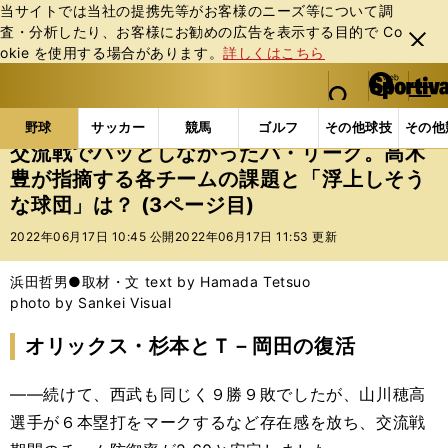
当サイトでは当社の提携先等がお客様のニーズ等について調
査・分析したり、お客様にお勧めの広告を表⽰する⽬的で Co
閉じ
okie を使⽤する場合があります。
詳しくはこちら
る
マイペ
web Sportiva (webスポルティーバ)
検索
メニュ
we
ー
野球の記事一覧
プロ野球
交流戦でパッとしなかっ
b
ジ
野球
サッカー
競馬
ゴルフ
その他球技
その他
ス
交流戦でパッとしなかったパ・リーグ。高木
ポ
豊が指摘する各チームの課題と「浮上しそう
ル
な球団」は？ (3ページ目)
テ
ィ
2022年06月17日 10:45 公開
2022年06月17日 11:53 更新
ー
バ
浜田哲男●取材・文 text by Hamada Tetsuo
photo by Sankei Visual
オリックス・杉本とＴ－岡田の復活
――続けて、西武も同じく９勝９敗でしたが、山川穂高
選手が６本塁打をマークするなど存在感を放ち、交流戦