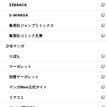
ン
ウ
し
ZEBRACK
く
で
ド
ィ
い
新
開
ウ
ン
ウ
し
S-MANGA
く
で
ド
ィ
い
新
開
ウ
ン
ウ
し
集英社ジャンプリミックス
く
で
ド
ィ
い
新
開
ウ
ン
ウ
し
集英社コミック文庫
く
で
ド
ィ
い
新
開
ウ
ン
ウ
し
少女マンガ
く
で
ド
ィ
い
開
ウ
ン
ウ
りぼん
く
で
ド
ィ
新
開
ウ
ン
し
マーガレット
く
で
ド
い
新
開
ウ
ウ
し
別冊マーガレット
く
で
ィ
い
新
開
ン
ウ
し
マンガMee公式サイト
く
ド
ィ
い
新
ウ
ン
ウ
し
リマコミ
で
ド
ィ
い
新
開
ウ
ン
ウ
し