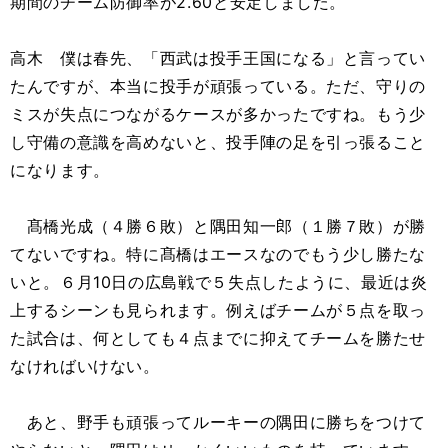
期間のチーム防御率が2.60と安定しました。
高木 僕は春先、「西武は投手王国になる」と言ってい
たんですが、本当に投手が頑張っている。ただ、守りの
ミスが失点につながるケースが多かったですね。もう少
し守備の意識を高めないと、投手陣の足を引っ張ること
になります。
髙橋光成（４勝６敗）と隅田知一郎（１勝７敗）が勝
てないですね。特に髙橋はエースなのでもう少し勝たな
いと。６月10日の広島戦で５失点したように、最近は炎
上するシーンも見られます。例えばチームが５点を取っ
た試合は、何としても４点までに抑えてチームを勝たせ
なければいけない。
あと、野手も頑張ってルーキーの隅田に勝ちをつけて