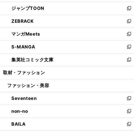
開
ウ
ン
ウ
し
ジャンプTOON
く
で
ド
ィ
い
新
開
ウ
ン
ウ
し
ZEBRACK
く
で
ド
ィ
い
新
開
ウ
ン
ウ
し
マンガMeets
く
で
ド
ィ
い
新
開
ウ
ン
ウ
し
S-MANGA
く
で
ド
ィ
い
新
開
ウ
ン
ウ
し
集英社コミック文庫
く
で
ド
ィ
い
新
開
ウ
ン
ウ
し
取材・ファッション
く
で
ド
ィ
い
開
ウ
ン
ウ
ファッション・美容
く
で
ド
ィ
開
ウ
ン
Seventeen
く
で
ド
新
開
ウ
し
non-no
く
で
い
新
開
ウ
し
BAILA
く
ィ
い
新
ン
ウ
し