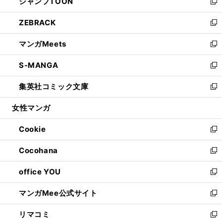
ジャンプTOON
く
で
ド
ィ
い
新
開
ウ
ン
ウ
し
ZEBRACK
く
で
ド
ィ
い
新
開
ウ
ン
ウ
し
マンガMeets
く
で
ド
ィ
い
新
開
ウ
ン
ウ
し
S-MANGA
く
で
ド
ィ
い
新
開
ウ
ン
ウ
し
集英社コミック文庫
く
で
ド
ィ
い
新
開
ウ
ン
ウ
し
女性マンガ
く
で
ド
ィ
い
開
ウ
ン
ウ
Cookie
く
で
ド
ィ
新
開
ウ
ン
し
Cocohana
く
で
ド
い
新
開
ウ
ウ
し
office YOU
く
で
ィ
い
新
開
ン
ウ
し
マンガMee公式サイト
く
ド
ィ
い
新
ウ
ン
ウ
し
リマコミ
で
ド
ィ
い
新