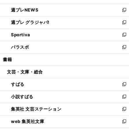
開
ウ
ン
し
週プレNEWS
く
で
ド
い
新
開
ウ
ウ
し
週プレ グラジャパ!
く
で
ィ
い
新
開
ン
ウ
し
Sportiva
く
ド
ィ
い
新
ウ
ン
ウ
し
パラスポ
で
ド
ィ
い
新
開
ウ
ン
ウ
し
書籍
く
で
ド
ィ
い
開
ウ
ン
ウ
文芸・文庫・総合
く
で
ド
ィ
開
ウ
ン
すばる
く
で
ド
新
開
ウ
し
小説すばる
く
で
い
新
開
ウ
し
集英社 文芸ステーション
く
ィ
い
新
ン
ウ
し
web 集英社文庫
ド
ィ
い
新
ウ
ン
ウ
し