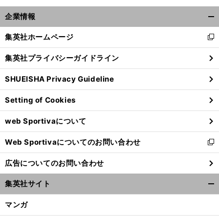
企業情報
開
く/
集英社ホームページ
新
閉
し
じ
集英社プライバシーガイドライン
い
る
ウ
SHUEISHA Privacy Guideline
ィ
ン
Setting of Cookies
ド
ウ
web Sportivaについて
で
開
Web Sportivaについてのお問い合わせ
く
新
し
広告についてのお問い合わせ
い
ウ
集英社サイト
ィ
開
ン
く/
マンガ
ド
閉
ウ