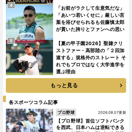
4
「お前がラクして生意気だな」
「あいつ若いくせに」厳しい言
葉を浴びせられるも佐藤慎太郎
が貫いた誇りとファンへの思い
5
【夏の甲子園2026】聖隷クリ
ストファー・高部陸の「２回加
速する」規格外のストレート そ
れでもプロではなく大学進学を
選ぶ理由
もっと見る
各スポーツコラム記事
プロ野球
2026.08.07更新
【プロ野球】首位ソフトバンク
を西武、日本ハムは逆転できる