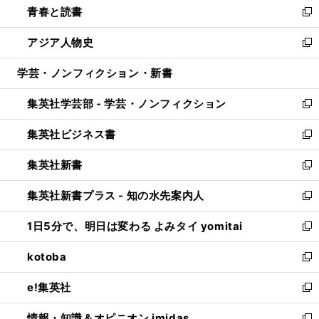
青春と読書
で
ド
ィ
い
新
開
ウ
ン
ウ
し
アジア人物史
く
で
ド
ィ
い
新
開
ウ
ン
ウ
し
学芸・ノンフィクション・新書
く
で
ド
ィ
い
開
ウ
ン
ウ
集英社学芸部 - 学芸・ノンフィクション
く
で
ド
ィ
新
開
ウ
ン
し
集英社ビジネス書
く
で
ド
い
新
開
ウ
ウ
し
集英社新書
く
で
ィ
い
新
開
ン
ウ
し
集英社新書プラス - 知の水先案内人
く
ド
ィ
い
新
ウ
ン
ウ
し
1日5分で、明日は変わる よみタイ yomitai
で
ド
ィ
い
新
開
ウ
ン
ウ
し
kotoba
く
で
ド
ィ
い
新
開
ウ
ン
ウ
し
e!集英社
く
で
ド
ィ
い
新
開
ウ
ン
ウ
し
情報・知識＆オピニオン imidas
く
で
ド