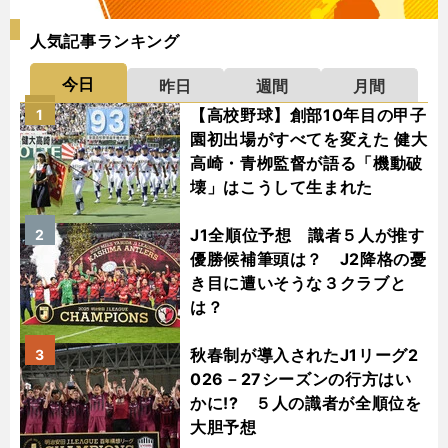
人気記事ランキング
今日
昨日
週間
月間
【高校野球】創部10年目の甲子
1
園初出場がすべてを変えた 健大
高崎・青栁監督が語る「機動破
壊」はこうして生まれた
J1全順位予想 識者５人が推す
2
優勝候補筆頭は？ J2降格の憂
き目に遭いそうな３クラブと
は？
秋春制が導入されたJ1リーグ2
3
026－27シーズンの行方はい
かに!? ５人の識者が全順位を
大胆予想