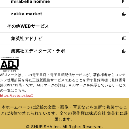
mirabella homme
く
で
ド
ィ
い
新
開
ウ
ン
ウ
し
zakka market
く
で
ド
ィ
い
新
開
ウ
ン
ウ
し
その他WEBサービス
く
で
ド
ィ
い
開
ウ
ン
ウ
集英社アドナビ
く
で
ド
ィ
新
開
ウ
ン
し
集英社エディターズ・ラボ
く
で
ド
い
新
開
ウ
ウ
し
く
で
ィ
い
開
ン
ウ
ABJマークは、この電子書店・電子書籍配信サービスが、著作権者からコンテ
く
ド
ィ
ンツ使用許諾を得た正規版配信サービスであることを示す登録商標（登録番号
ウ
ン
第6091713号）です。ABJマークの詳細、ABJマークを掲示しているサービス
で
ド
の一覧はこちら。
開
ウ
https://aebs.or.jp/
新
く
で
し
い
開
本ホームページに記載の文章・画像・写真などを無断で複製するこ
ウ
く
とは法律で禁じられています。全ての著作権は株式会社 集英社に帰
ィ
属します。
ン
ド
© SHUEISHA Inc. All Rights Reserved.
ウ