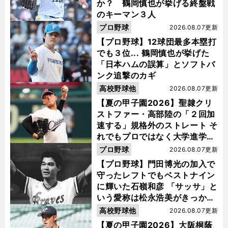
か？ 鶴岡慎也が挙げる終盤戦
のキーマン３人
プロ野球
2026.08.07更新
【プロ野球】12球団最多本塁打
でも３位... 鶴岡慎也が挙げた
「日本ハムの誤算」とソフトバ
ンク追撃のカギ
高校野球他
2026.08.07更新
【夏の甲子園2026】聖隷クリ
ストファー・高部陸の「２回加
速する」規格外のストレート そ
れでもプロではなく大学進学を
選ぶ理由
プロ野球
2026.08.07更新
【プロ野球】門田博光の加入で
守ったレフトでもベストナイン
に輝いた石嶺和彦 「サッサ」と
いう愛称は松永浩美がきっか
け？
高校野球他
2026.08.07更新
【夏の甲子園2026】大阪桐蔭