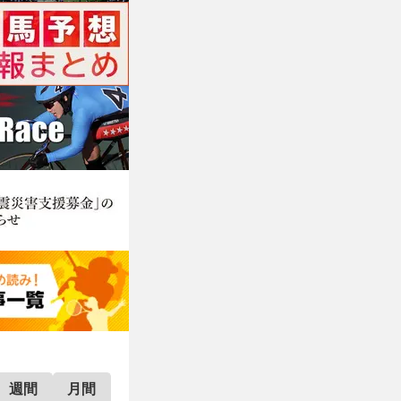
週間
月間