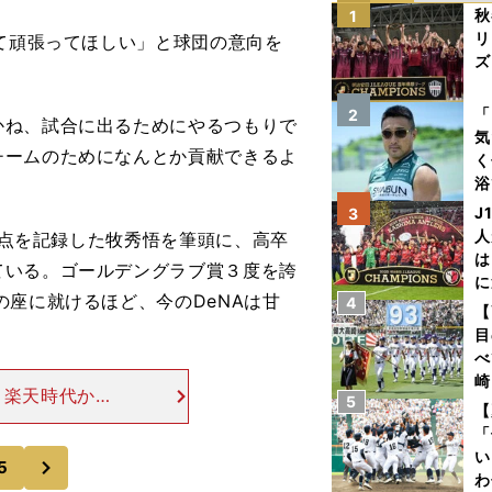
秋
1
リ
て頑張ってほしい」と球団の意向を
ズ
を
「
2
かね、試合に出るためにやるつもりで
気
チームのためになんとか貢献できるよ
く
浴
太
J
3
ァ
人
打点を記録した牧秀悟を筆頭に、高卒
は
ている。ゴールデングラブ賞３度を誇
に
の座に就けるほど、今のDeNAは甘
4
と
【
目
べ
崎
、楽天時代から
5
「
【
のスタンスだ。
て
「
身で学んできた
い
次
5
わ