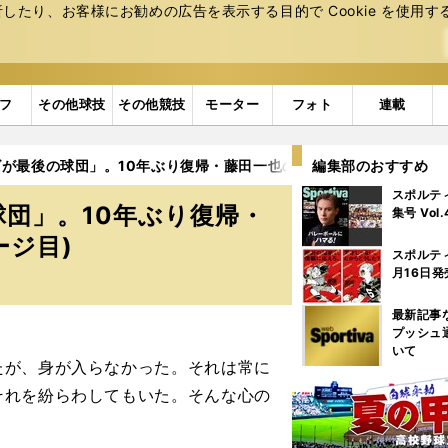
たり、お客様にお勧めの広告を表⽰する⽬的で Cookie を使⽤す
フ
その他球技
その他競技
モーター
フォト
連載
が最後の球団」。10年ぶり復帰・藤田一也の古巣愛と新たな覚悟
編集部のおすすめ
スポルテ
団」。10年ぶり復帰・
集号 Vol
ージ目)
スポルテ
月16日発
最新記事
プッシュ
いて
が、身が入らなかった。それは常に
それを紛らわしてもいた。そんな心の