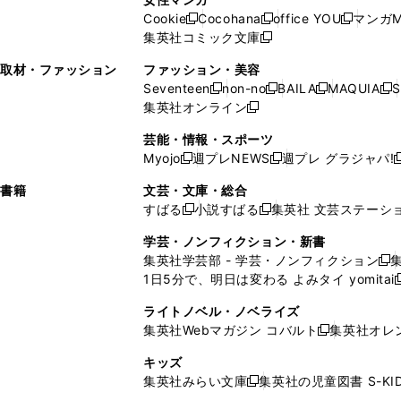
開
く
く
開
ウ
い
ウ
い
ド
ウ
ド
Cookie
Cocohana
office YOU
マンガM
く
く
新
新
新
ィ
ウ
ィ
ウ
ウ
で
ウ
集英社コミック文庫
し
新
し
し
ン
ィ
ン
ィ
で
開
で
い
し
い
い
ド
ン
ド
ン
取材・ファッション
ファッション・美容
開
く
開
ウ
い
ウ
ウ
ウ
ド
ウ
ド
Seventeen
non-no
BAILA
MAQUIA
S
く
く
新
新
新
新
ィ
ウ
ィ
ィ
で
ウ
で
ウ
集英社オンライン
し
新
し
し
し
ン
ィ
ン
ン
開
で
開
で
い
し
い
い
い
ド
ン
ド
ド
芸能・情報・スポーツ
く
開
く
開
ウ
い
ウ
ウ
ウ
ウ
ド
ウ
ウ
Myojo
週プレNEWS
週プレ グラジャパ!
く
く
新
新
新
ィ
ウ
ィ
ィ
ィ
で
ウ
で
で
し
し
ン
ィ
ン
ン
ン
書籍
文芸・文庫・総合
開
で
開
開
い
い
ド
ン
ド
ド
ド
すばる
小説すばる
集英社 文芸ステーシ
く
開
く
く
新
新
ウ
ウ
ウ
ド
ウ
ウ
ウ
く
し
し
ィ
ィ
学芸・ノンフィクション・新書
で
ウ
で
で
で
い
い
ン
ン
集英社学芸部 - 学芸・ノンフィクション
開
で
開
開
開
新
ウ
ウ
ド
ド
1日5分で、明日は変わる よみタイ yomitai
く
開
く
く
く
し
新
ィ
ィ
ウ
ウ
く
い
ン
ン
ライトノベル・ノベライズ
で
で
ウ
ド
ド
集英社Webマガジン コバルト
集英社オレ
開
開
新
ィ
ウ
ウ
く
く
し
ン
キッズ
で
で
い
ド
集英社みらい文庫
集英社の児童図書 S-KID
開
開
新
ウ
ウ
く
く