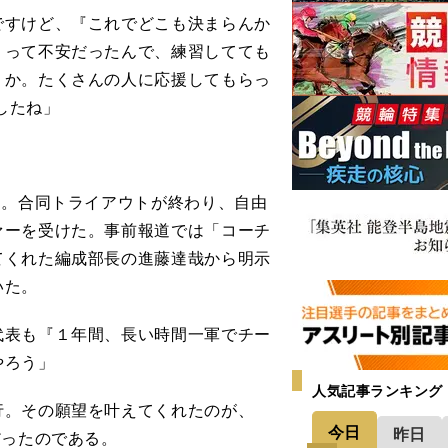
ですけど、『これでどこも決まらんか
』って不安だったんで、練習してても
うか。たくさんの人に応援してもらっ
でしたね」
た。合同トライアウトが終わり、自由
ァーを受けた。事前報道では「コーチ
てくれた編成部長の進藤達哉から明示
いた。
代表も『１年間、長い時間一軍でチー
やろう」
人気記事ランキング
。その願望を叶えてくれたのが、
今日
昨日
だったのである。