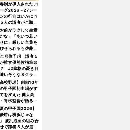
春制が導入されたJ1
ーグ2026－27シー
ンの行方はいかに!?
５人の識者が全順位
大胆予想
お前がラクして生意
だな」「あいつ若い
せに」厳しい言葉を
びせられるも佐藤慎
郎が貫いた誇りとフ
1全順位予想 識者５
ンへの思い
が推す優勝候補筆頭
？ J2降格の憂き目
遭いそうな３クラブ
は？
高校野球】創部10年
の甲子園初出場がす
てを変えた 健大高
・青栁監督が語る
機動破壊」はこうし
夏の甲子園2026】
生まれた
優勝は横浜じゃな
」 波乱必至の組み合
せで識者５人が選ん