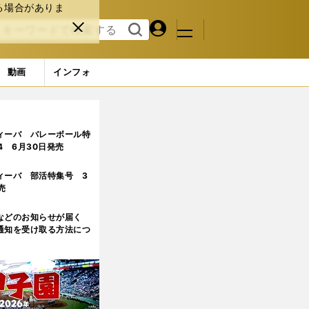
る場合がありま
マイペ
閉じ
検索
メニュ
ー
る
す
ジ
る
動画
インフォ
4ページ目
ィーバ バレーボール特
.4 6月30日発売
ィーバ 部活特集号 3
売
などのお知らせが届く
通知を受け取る方法につ