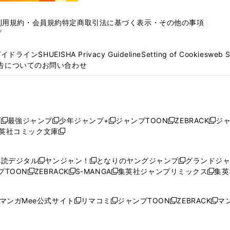
利用規約・会員規約
特定商取引法に基づく表示・その他の事項
プ
ガイドライン
SHUEISHA Privacy Guideline
Setting of Cookies
web 
告についてのお問い合わせ
プ
最強ジャンプ
少年ジャンプ+
ジャンプTOON
ZEBRACK
ジ
新
新
新
新
新
英社コミック文庫
し
新
し
し
し
し
い
い
し
い
い
い
ウ
ウ
い
ウ
ウ
ウ
購読デジタル
ヤンジャン！
となりのヤングジャンプ
グランドジ
新
新
新
ィ
ィ
ウ
ィ
ィ
ィ
プTOON
ZEBRACK
S-MANGA
集英社ジャンプリミックス
集英
新
し
新
し
新
し
新
ン
ン
ィ
ン
ン
ン
し
い
し
い
し
い
し
ド
ド
ン
ド
ド
ド
い
ウ
い
ウ
い
ウ
い
ウ
ウ
ド
ウ
ウ
ウ
マンガMee公式サイト
リマコミ
ジャンプTOON
ZEBRACK
マン
新
新
新
新
ウ
ィ
ウ
ィ
ウ
ィ
ウ
で
で
ウ
で
で
で
し
し
し
し
し
ィ
ン
ィ
ン
ィ
ン
ィ
開
開
で
開
開
開
い
い
い
い
い
ン
ド
ン
ド
ン
ド
ン