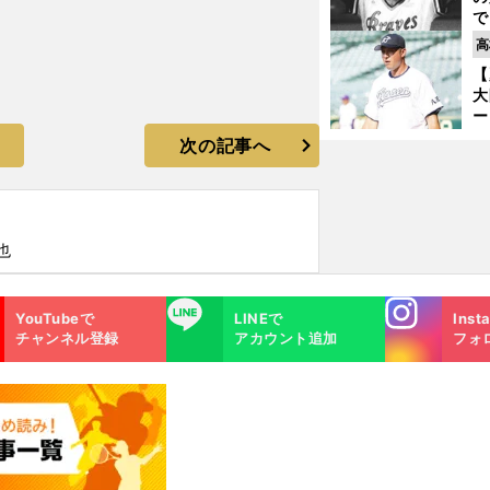
で
い
高
サ
【
浩
大
ー
腕
次の記事へ
塁
ら
也
Instagra
LINE
YouTubeで
LINEで
Inst
m
チャンネル登録
アカウント追加
フォ