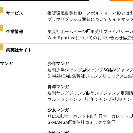
サービス
推奨環境
集英社ID・スポルティーバIDとは
ブラウザプッシュ通知について
サイトマッ
企業情報
集英社ホームページ
集英社プライバシー
新
Web Sportivaについてのお問い合わせ
広
し
新
い
し
集英社サイト
ウ
い
ィ
ウ
マンガ
少年マンガ
ン
ィ
週刊少年ジャンプ
ジャンプSQ
Vジャン
ド
ン
新
新
S-MANGA
集英社ジャンプリミックス
集
ウ
ド
新
し
し
新
で
ウ
し
い
い
し
青年マンガ
開
で
い
ウ
ウ
い
週刊ヤングジャンプ
ヤングジャンプ定期
新
く
開
ウ
ィ
ィ
ウ
ウルトラジャンプ
少年ジャンプ+
ジャン
新
し
新
く
ィ
ン
ン
ィ
し
い
し
ン
ド
ド
ン
少女マンガ
い
ウ
い
ド
ウ
ウ
ド
りぼん
マーガレット
別冊マーガレット
新
新
新
ウ
ィ
ウ
ウ
で
で
ウ
S-MANGA
集英社コミック文庫
し
新
し
新
ィ
ン
ィ
で
開
開
で
い
し
い
し
ン
ド
ン
女性マンガ