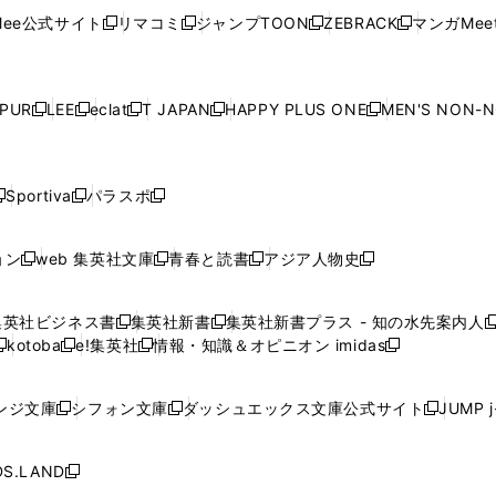
く
く
開
く
く
く
ウ
ウ
ウ
ウ
ウ
ド
ウ
ド
ウ
ド
ウ
ド
ee公式サイト
リマコミ
ジャンプTOON
ZEBRACK
マンガMeet
く
新
新
新
新
ィ
ィ
ィ
ィ
ィ
ウ
で
ウ
で
ウ
で
ウ
し
し
し
し
ン
ン
ン
ン
ン
で
開
で
開
で
開
で
い
い
い
い
ド
ド
ド
ド
ド
開
く
開
く
開
く
開
ウ
ウ
ウ
ウ
ウ
ウ
ウ
ウ
ウ
PUR
LEE
eclat
T JAPAN
HAPPY PLUS ONE
MEN'S NON-
く
く
く
く
新
新
新
新
新
ィ
ィ
ィ
ィ
で
で
で
で
で
し
し
し
し
し
ン
ン
ン
ン
開
開
開
開
開
い
い
い
い
い
ド
ド
ド
ド
く
く
く
く
く
ウ
ウ
ウ
ウ
ウ
ウ
ウ
ウ
ウ
Sportiva
パラスポ
新
新
ィ
ィ
ィ
ィ
ィ
で
で
で
で
し
し
し
ン
ン
ン
ン
ン
開
開
開
開
い
い
い
ド
ド
ド
ド
ド
ョン
web 集英社文庫
青春と読書
アジア人物史
く
く
く
く
新
新
新
新
ウ
ウ
ウ
ウ
ウ
ウ
ウ
ウ
し
し
し
し
ィ
ィ
ィ
で
で
で
で
で
い
い
い
い
ン
ン
ン
集英社ビジネス書
集英社新書
集英社新書プラス - 知の水先案内人
開
開
開
開
開
新
新
新
ウ
ウ
ウ
ウ
ド
ド
ド
kotoba
e!集英社
情報・知識＆オピニオン imidas
く
く
く
く
く
新
し
新
し
新
ィ
ィ
ィ
ィ
ウ
ウ
ウ
し
し
い
し
い
し
ン
ン
ン
ン
で
で
で
い
い
ウ
い
ウ
い
ド
ド
ド
ド
ンジ文庫
シフォン文庫
ダッシュエックス文庫公式サイト
JUMP 
開
開
開
新
新
新
ウ
ウ
ィ
ウ
ィ
ウ
ウ
ウ
ウ
ウ
く
く
く
し
し
し
ィ
ィ
ン
ィ
ン
ィ
で
で
で
で
い
い
い
ン
ン
ド
ン
ド
ン
S.LAND
開
開
開
開
新
ウ
ウ
ウ
ド
ド
ウ
ド
ウ
ド
く
く
く
く