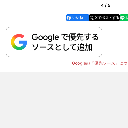
4 / 5
いいね
Xでポストする
line
faceboo
x
k
Googleの「優先ソース」に