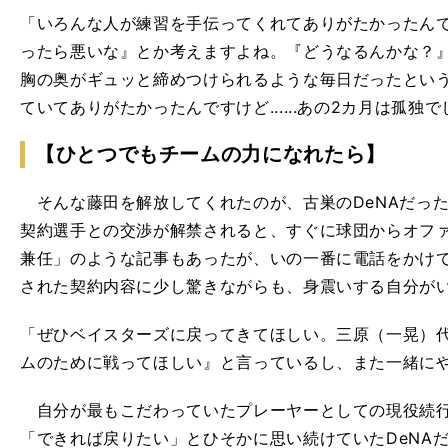
「いろんな人が練習を手伝ってくれてありがたかったん
ったら悪いな』とか考えますよね。『どうなるんかな？
胸の奥がギュッと締めつけられるような毎日だったとい
ていてありがたかったんですけど......あの2カ月は孤独
【ひとつでもチームの力になれたら】
そんな藤田を解放してくれたのが、古巣のDeNAだっ
契約選手との交渉が解禁されると、すぐに球団からオフ
兼任」のような記事もあったが、いの一番に電話をかけ
された契約内容に少し驚きながらも、身震いする自分が
「ぜひベイスターズに戻ってきてほしい。三原（一晃）
ムのために戦ってほしい』と言っているし、また一緒に
自分が最もこだわっていたプレーヤーとしての現役続行
「できれば戻りたい」とひそかに思い続けていたDeNA