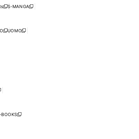
く
ウ
ウ
ド
s
S-MANGA
新
新
ィ
で
ウ
し
し
ン
開
で
い
い
ド
く
開
ウ
ウ
ウ
NO
UOMO
く
新
新
ィ
ィ
で
し
し
ン
ン
開
い
い
ド
ド
く
ウ
ウ
ウ
ウ
ィ
ィ
で
で
ン
ン
開
開
ド
ド
く
く
ウ
ウ
で
で
開
開
く
く
し
い
ウ
j-BOOKS
新
ィ
し
ン
い
ド
ウ
ウ