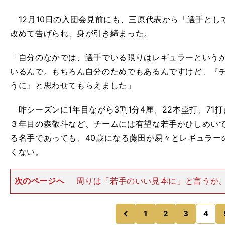
12月10日の入団会見前にも、三原代表から「選手とし
改めて告げられ、身が引き締まった。
「自分のなかでは、選手でいる限りはレギュラーという
いるんで。もちろん自分のためでもあるんですけど、『
うに』と思わせてもらえました」
昨シーズンに1年目ながら3割1分4厘、22本塁打、71
３年目の森敬斗など、チームには有望な若手がひしめい
る名手であっても、40歳になる藤田が易々とレギュラー
くない。
次のページへ
周りは「若手のいい見本に」と言うが
率先して若手に口を出すようなことはない。それが藤田
誰かに与えられるままでは成長はない----そのことを自
からである。「僕が
1
2
3
4
のページへ
のページへ
前