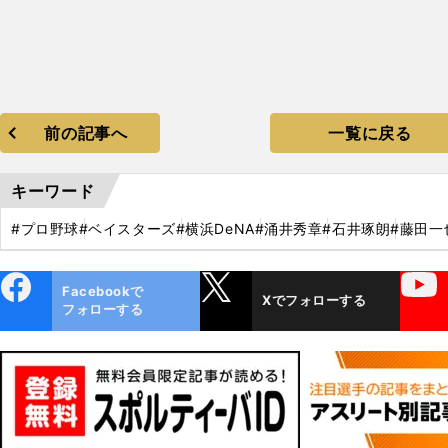
前の記事へ
一覧に戻る
キーワード
#プロ野球
#ベイスターズ
#横浜DeNA
#涌井秀章
#石井琢朗
#藤田一
ebo
X
YouTube
Facebookで
Xでフォローする
ok
フォローする