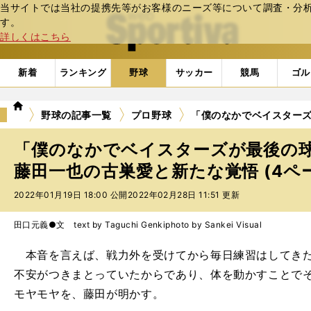
当サイトでは当社の提携先等がお客様のニーズ等について調査・分析し
web Sportiva (webスポルティーバ)
す。
詳しくはこちら
新着
ランキング
野球
サッカー
競馬
ゴル
we
野球の記事一覧
プロ野球
「僕のなかでベイスターズ
b
ス
「僕のなかでベイスターズが最後の球
ポ
ル
藤田一也の古巣愛と新たな覚悟 (4ペ
テ
2022年01月19日 18:00 公開
2022年02月28日 11:51 更新
ィ
ー
バ
田口元義●文 text by Taguchi Genki
photo by Sankei Visual
本音を言えば、戦力外を受けてから毎日練習はしてきた
不安がつきまとっていたからであり、体を動かすことで
モヤモヤを、藤田が明かす。