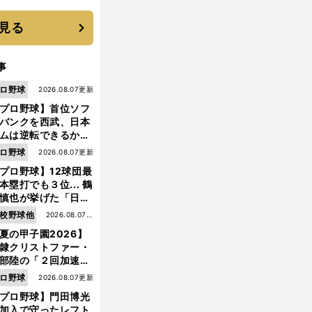
優勝校はここだ！
見る
事
ロ野球
2026.08.07更新
プロ野球】首位ソフ
バンクを西武、日本
ムは逆転できるか？
鶴岡慎也が挙げる終
ロ野球
2026.08.07更新
戦のキーマン３人
プロ野球】12球団最
本塁打でも３位... 鶴
慎也が挙げた「日本
ムの誤算」とソフト
校野球他
2026.08.07更
ンク追撃のカギ
夏の甲子園2026】
新
隷クリストファー・
前
部陸の「２回加速す
へ
」規格外のストレー
ロ野球
2026.08.07更新
 それでもプロではな
プロ野球】門田博光
大学進学を選ぶ理由
加入で守ったレフト