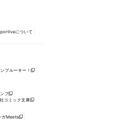
Sportivaについて
ャンプルーキー！
新
し
い
ウ
ャンプ
新
ィ
社コミック文庫
し
新
ン
い
し
ド
ウ
い
ウ
ガMeets
新
ィ
ウ
で
し
ン
ィ
開
い
ド
ン