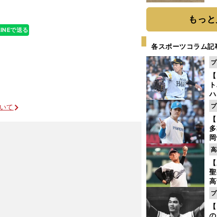
だ
もっと
LINEで送る
各スポーツコラム記
プ
【
ト
ハ
プ
ついて
盤
【
多
岡
ハ
高
バ
【
聖
高
る
プ
ト
【
く
の