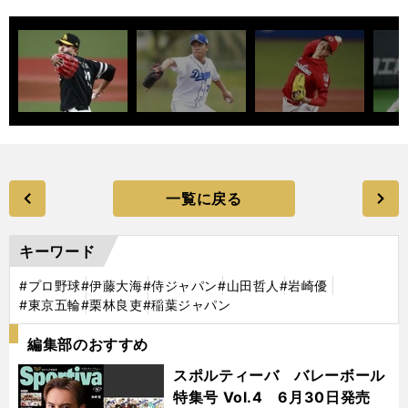
一覧に戻る
キーワード
#プロ野球
#伊藤大海
#侍ジャパン
#山田哲人
#岩崎優
#東京五輪
#栗林良吏
#稲葉ジャパン
編集部のおすすめ
スポルティーバ バレーボール
特集号 Vol.4 6月30日発売