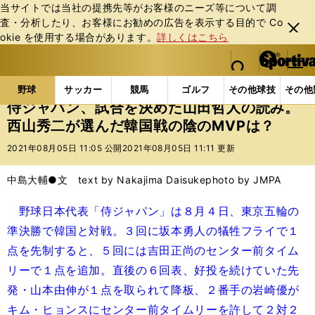
当サイトでは当社の提携先等がお客様のニーズ等について調
査・分析したり、お客様にお勧めの広告を表⽰する⽬的で Co
閉じ
okie を使⽤する場合があります。
詳しくはこちら
る
マイペ
web Sportiva (webスポルティーバ)
検索
メニュ
we
ー
野球の記事一覧
プロ野球
侍ジャパン、試合を決めた
b
ジ
野球
サッカー
競馬
ゴルフ
その他球技
その他
ス
侍ジャパン、試合を決めた山田哲人の読み。
ポ
西山秀二が選んだ韓国戦の陰のMVPは？
ル
テ
2021年08月05日 11:05 公開
2021年08月05日 11:11 更新
ィ
ー
中島大輔●文 text by Nakajima Daisuke
photo by JMPA
バ
野球日本代表「侍ジャパン」は８月４日、東京五輪の
準決勝で韓国と対戦。３回に坂本勇人の犠牲フライで１
点を先制すると、５回には吉田正尚のセンター前タイム
リーで１点を追加。直後の６回表、好投を続けていた先
発・山本由伸が１点を取られて降板、２番手の岩崎優が
キム・ヒョンスにセンター前タイムリーを許して２対２