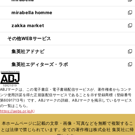
ィ
い
新
開
ウ
ン
ウ
し
mirabella homme
く
で
ド
ィ
い
新
開
ウ
ン
ウ
し
zakka market
く
で
ド
ィ
い
新
開
ウ
ン
ウ
し
その他WEBサービス
く
で
ド
ィ
い
開
ウ
ン
ウ
集英社アドナビ
く
で
ド
ィ
新
開
ウ
ン
し
集英社エディターズ・ラボ
く
で
ド
い
新
開
ウ
ウ
し
く
で
ィ
い
開
ン
ウ
ABJマークは、この電子書店・電子書籍配信サービスが、著作権者からコンテ
く
ド
ィ
ンツ使用許諾を得た正規版配信サービスであることを示す登録商標（登録番号
ウ
ン
第6091713号）です。ABJマークの詳細、ABJマークを掲示しているサービス
で
ド
の一覧はこちら。
開
ウ
https://aebs.or.jp/
新
く
で
し
い
開
本ホームページに記載の文章・画像・写真などを無断で複製するこ
ウ
く
とは法律で禁じられています。全ての著作権は株式会社 集英社に帰
ィ