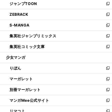
ジャンプTOON
く
で
ド
ィ
い
新
開
ウ
ン
ウ
し
ZEBRACK
く
で
ド
ィ
い
新
開
ウ
ン
ウ
し
S-MANGA
く
で
ド
ィ
い
新
開
ウ
ン
ウ
し
集英社ジャンプリミックス
く
で
ド
ィ
い
新
開
ウ
ン
ウ
し
集英社コミック文庫
く
で
ド
ィ
い
新
開
ウ
ン
ウ
し
少女マンガ
く
で
ド
ィ
い
開
ウ
ン
ウ
りぼん
く
で
ド
ィ
新
開
ウ
ン
し
マーガレット
く
で
ド
い
新
開
ウ
ウ
し
別冊マーガレット
く
で
ィ
い
新
開
ン
ウ
し
マンガMee公式サイト
く
ド
ィ
い
新
ウ
ン
ウ
し
リマコミ
で
ド
ィ
い