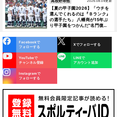
高校野球他
2026.08.08更新
【夏の甲子園2026】「ウチを
選んでくれるのは『Ｂランク』
の選手たち」 八幡商が15年ぶ
り甲子園をつかんだ"名門復
活"の舞台裏
cebo
X
Facebookで
Xでフォローする
ok
フォローする
uTube
LINE
YouTubeで
LINEで
チャンネル登録
アカウント追加
stagra
Instagramで
m
フォローする