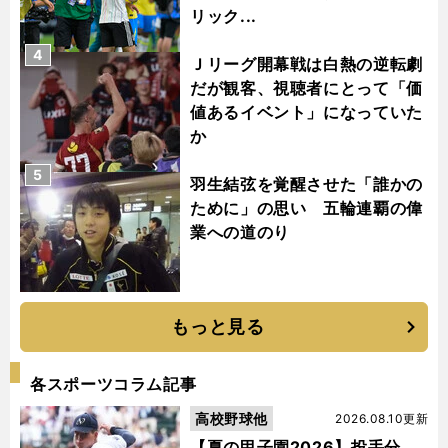
リック...
4
Ｊリーグ開幕戦は白熱の逆転劇
だが観客、視聴者にとって「価
値あるイベント」になっていた
か
5
羽生結弦を覚醒させた「誰かの
ために」の思い 五輪連覇の偉
業への道のり
もっと見る
各スポーツコラム記事
高校野球他
2026.08.10更新
【夏の甲子園2026】投手分