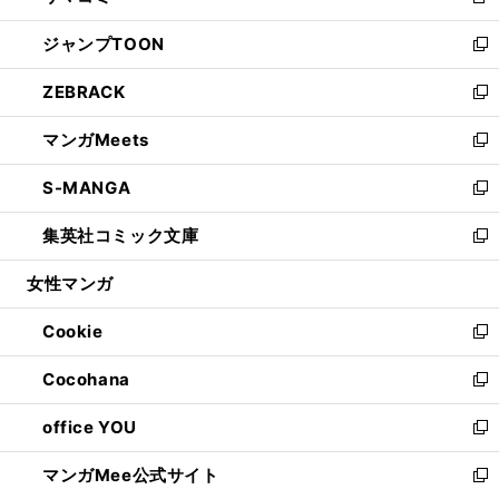
新
開
ウ
ン
ウ
し
ジャンプTOON
く
で
ド
ィ
い
新
開
ウ
ン
ウ
し
ZEBRACK
く
で
ド
ィ
い
新
開
ウ
ン
ウ
し
マンガMeets
く
で
ド
ィ
い
新
開
ウ
ン
ウ
し
S-MANGA
く
で
ド
ィ
い
新
開
ウ
ン
ウ
し
集英社コミック文庫
く
で
ド
ィ
い
新
開
ウ
ン
ウ
し
女性マンガ
く
で
ド
ィ
い
開
ウ
ン
ウ
Cookie
く
で
ド
ィ
新
開
ウ
ン
し
Cocohana
く
で
ド
い
新
開
ウ
ウ
し
office YOU
く
で
ィ
い
新
開
ン
ウ
し
マンガMee公式サイト
く
ド
ィ
い
新