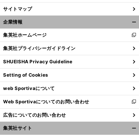
サイトマップ
企業情報
開
く/
集英社ホームページ
新
閉
し
じ
集英社プライバシーガイドライン
い
る
ウ
SHUEISHA Privacy Guideline
ィ
ン
Setting of Cookies
ド
ウ
web Sportivaについて
で
開
Web Sportivaについてのお問い合わせ
く
新
し
広告についてのお問い合わせ
い
ウ
集英社サイト
ィ
開
ン
く/