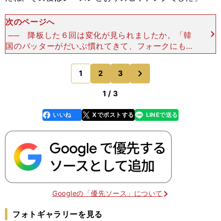
次のページへ
── 降板した６回は変化が見られましたか。「韓
国のバッターがだいぶ慣れてきて、フォークにもつ
いてきました。それと山本自身にも疲れが出てきた
と思います。１点を返されて、なおも無死一、三塁
次
1
2
3
のページへ
の場面では追い
1 / 3
いいね
Xでポストする
LINEで送る
line
faceboo
x
k
Googleの「優先ソース」について
フォトギャラリーを見る