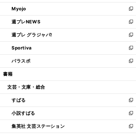
開
ウ
ン
ウ
Myojo
く
で
ド
ィ
新
開
ウ
ン
し
週プレNEWS
く
で
ド
い
新
開
ウ
ウ
し
週プレ グラジャパ!
く
で
ィ
い
新
開
ン
ウ
し
Sportiva
く
ド
ィ
い
新
ウ
ン
ウ
し
パラスポ
で
ド
ィ
い
新
開
ウ
ン
ウ
し
書籍
く
で
ド
ィ
い
開
ウ
ン
ウ
文芸・文庫・総合
く
で
ド
ィ
開
ウ
ン
すばる
く
で
ド
新
開
ウ
し
小説すばる
く
で
い
新
開
ウ
し
集英社 文芸ステーション
く
ィ
い
新
ン
ウ
し