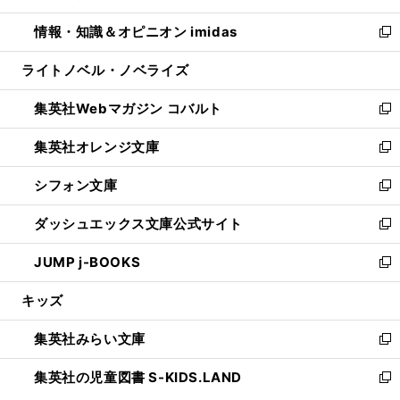
開
ウ
ン
ウ
し
情報・知識＆オピニオン imidas
く
で
ド
ィ
い
新
開
ウ
ン
ウ
し
ライトノベル・ノベライズ
く
で
ド
ィ
い
開
ウ
ン
ウ
集英社Webマガジン コバルト
く
で
ド
ィ
新
開
ウ
ン
し
集英社オレンジ文庫
く
で
ド
い
新
開
ウ
ウ
し
シフォン文庫
く
で
ィ
い
新
開
ン
ウ
し
ダッシュエックス文庫公式サイト
く
ド
ィ
い
新
ウ
ン
ウ
し
JUMP j-BOOKS
で
ド
ィ
い
新
開
ウ
ン
ウ
し
キッズ
く
で
ド
ィ
い
開
ウ
ン
ウ
集英社みらい文庫
く
で
ド
ィ
新
開
ウ
ン
し
集英社の児童図書 S-KIDS.LAND
く
で
ド
い
新
開
ウ
ウ
し