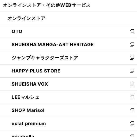
オンラインストア・
その他WEBサービス
く
で
ィ
い
開
ン
ウ
オンラインストア
く
ド
ィ
ウ
ン
OTO
で
ド
新
開
ウ
し
SHUEISHA MANGA-ART HERITAGE
く
で
い
新
開
ウ
し
ジャンプキャラクターズストア
く
ィ
い
新
ン
ウ
し
HAPPY PLUS STORE
ド
ィ
い
新
ウ
ン
ウ
し
SHUEISHA VOX
で
ド
ィ
い
新
開
ウ
ン
ウ
し
LEEマルシェ
く
で
ド
ィ
い
新
開
ウ
ン
ウ
し
SHOP Marisol
く
で
ド
ィ
い
新
開
ウ
ン
ウ
し
eclat premium
く
で
ド
ィ
い
新
開
ウ
ン
ウ
し
mirabella
く
で
ド