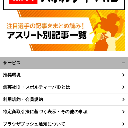
サービス
開
く/
怪
」
。
、
前
推奨環境
へ
閉
じ
集英社ID・スポルティーバIDとは
る
利用規約・会員規約
特定商取引法に基づく表示・その他の事項
ブラウザプッシュ通知について