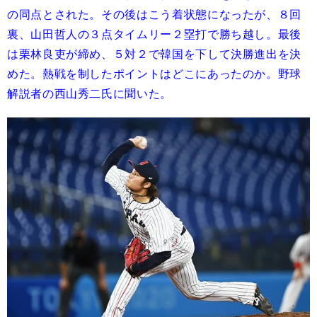
の同点とされた。その後はこう着状態になったが、８回
裏、山田哲人の３点タイムリー２塁打で勝ち越し。最後
は栗林良吏が締め、５対２で韓国を下して決勝進出を決
めた。熱戦を制したポイントはどこにあったのか。野球
解説者の西山秀二氏に聞いた。