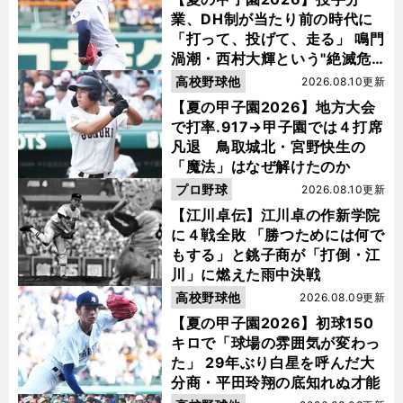
業、DH制が当たり前の時代に
「打って、投げて、走る」 鳴門
渦潮・西村大輝という"絶滅危
惧種"
高校野球他
2026.08.10更新
【夏の甲子園2026】地方大会
で打率.917→甲子園では４打席
凡退 鳥取城北・宮野快生の
「魔法」はなぜ解けたのか
プロ野球
2026.08.10更新
【江川卓伝】江川卓の作新学院
に４戦全敗 「勝つためには何で
もする」と銚子商が「打倒・江
川」に燃えた雨中決戦
高校野球他
2026.08.09更新
【夏の甲子園2026】初球150
キロで「球場の雰囲気が変わっ
た」 29年ぶり白星を呼んだ大
分商・平田玲翔の底知れぬ才能