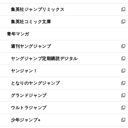
開
ウ
ン
ウ
し
集英社ジャンプリミックス
く
で
ド
ィ
い
新
開
ウ
ン
ウ
し
集英社コミック文庫
く
で
ド
ィ
い
新
開
ウ
ン
ウ
し
青年マンガ
く
で
ド
ィ
い
開
ウ
ン
ウ
週刊ヤングジャンプ
く
で
ド
ィ
新
開
ウ
ン
し
ヤングジャンプ定期購読デジタル
く
で
ド
い
新
開
ウ
ウ
し
ヤンジャン！
く
で
ィ
い
新
開
ン
ウ
し
となりのヤングジャンプ
く
ド
ィ
い
新
ウ
ン
ウ
し
グランドジャンプ
で
ド
ィ
い
新
開
ウ
ン
ウ
し
ウルトラジャンプ
く
で
ド
ィ
い
新
開
ウ
ン
ウ
し
少年ジャンプ+
く
で
ド
ィ
い
新
開
ウ
ン
ウ
し