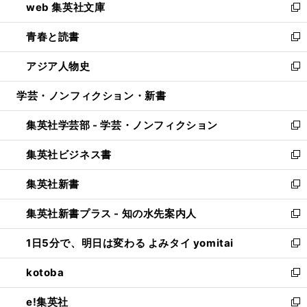
web 集英社文庫
ド
ィ
い
新
ウ
ン
ウ
し
青春と読書
で
ド
ィ
い
新
開
ウ
ン
ウ
し
アジア人物史
く
で
ド
ィ
い
新
開
ウ
ン
ウ
し
学芸・ノンフィクション・新書
く
で
ド
ィ
い
開
ウ
ン
ウ
集英社学芸部 - 学芸・ノンフィクション
く
で
ド
ィ
新
開
ウ
ン
し
集英社ビジネス書
く
で
ド
い
新
開
ウ
ウ
し
集英社新書
く
で
ィ
い
新
開
ン
ウ
し
集英社新書プラス - 知の水先案内人
く
ド
ィ
い
新
ウ
ン
ウ
し
1日5分で、明日は変わる よみタイ yomitai
で
ド
ィ
い
新
開
ウ
ン
ウ
し
kotoba
く
で
ド
ィ
い
新
開
ウ
ン
ウ
し
e!集英社
く
で
ド
ィ
い
新