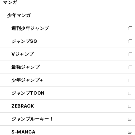
マンガ
ド
閉
ウ
じ
少年マンガ
で
る
開
週刊少年ジャンプ
く
新
し
ジャンプSQ
い
新
ウ
し
Vジャンプ
ィ
い
新
ン
ウ
し
最強ジャンプ
ド
ィ
い
新
ウ
ン
ウ
し
少年ジャンプ+
で
ド
ィ
い
新
開
ウ
ン
ウ
し
ジャンプTOON
く
で
ド
ィ
い
新
開
ウ
ン
ウ
し
ZEBRACK
く
で
ド
ィ
い
新
開
ウ
ン
ウ
し
ジャンプルーキー！
く
で
ド
ィ
い
新
開
ウ
ン
ウ
し
S-MANGA
く
で
ド
ィ
い
新