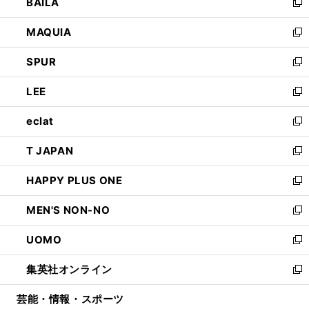
BAILA
く
ィ
い
新
ン
ウ
し
MAQUIA
ド
ィ
い
新
ウ
ン
ウ
し
SPUR
で
ド
ィ
い
新
開
ウ
ン
ウ
し
LEE
く
で
ド
ィ
い
新
開
ウ
ン
ウ
し
eclat
く
で
ド
ィ
い
新
開
ウ
ン
ウ
し
T JAPAN
く
で
ド
ィ
い
新
開
ウ
ン
ウ
し
HAPPY PLUS ONE
く
で
ド
ィ
い
新
開
ウ
ン
ウ
し
MEN'S NON-NO
く
で
ド
ィ
い
新
開
ウ
ン
ウ
し
UOMO
く
で
ド
ィ
い
新
開
ウ
ン
ウ
し
集英社オンライン
く
で
ド
ィ
い
新
開
ウ
ン
ウ
し
芸能・情報・スポーツ
く
で
ド
ィ
い