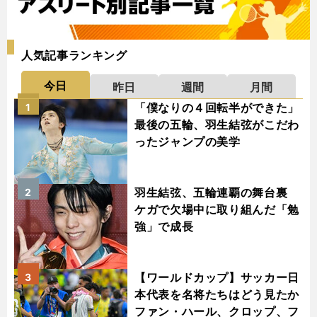
人気記事ランキング
今日
昨日
週間
月間
「僕なりの４回転半ができた」
1
最後の五輪、羽生結弦がこだわ
ったジャンプの美学
羽生結弦、五輪連覇の舞台裏
2
ケガで欠場中に取り組んだ「勉
強」で成長
【ワールドカップ】サッカー日
3
本代表を名将たちはどう見たか
ファン・ハール、クロップ、フ