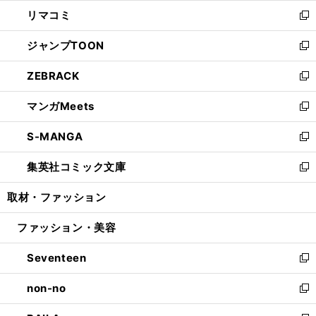
ウ
ン
ウ
し
リマコミ
で
ド
ィ
い
新
開
ウ
ン
ウ
し
ジャンプTOON
く
で
ド
ィ
い
新
開
ウ
ン
ウ
し
ZEBRACK
く
で
ド
ィ
い
新
開
ウ
ン
ウ
し
マンガMeets
く
で
ド
ィ
い
新
開
ウ
ン
ウ
し
S-MANGA
く
で
ド
ィ
い
新
開
ウ
ン
ウ
し
集英社コミック文庫
く
で
ド
ィ
い
新
開
ウ
ン
ウ
し
取材・ファッション
く
で
ド
ィ
い
開
ウ
ン
ウ
ファッション・美容
く
で
ド
ィ
開
ウ
ン
Seventeen
く
で
ド
新
開
ウ
し
non-no
く
で
い
新
開
ウ
し