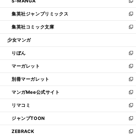
S-MANGA
く
で
ド
ィ
い
新
開
ウ
ン
ウ
し
集英社ジャンプリミックス
く
で
ド
ィ
い
新
開
ウ
ン
ウ
し
集英社コミック文庫
く
で
ド
ィ
い
新
開
ウ
ン
ウ
し
少女マンガ
く
で
ド
ィ
い
開
ウ
ン
ウ
りぼん
く
で
ド
ィ
新
開
ウ
ン
し
マーガレット
く
で
ド
い
新
開
ウ
ウ
し
別冊マーガレット
く
で
ィ
い
新
開
ン
ウ
し
マンガMee公式サイト
く
ド
ィ
い
新
ウ
ン
ウ
し
リマコミ
で
ド
ィ
い
新
開
ウ
ン
ウ
し
ジャンプTOON
く
で
ド
ィ
い
新
開
ウ
ン
ウ
し
ZEBRACK
く
で
ド
ィ
い
新