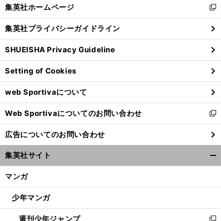
く/
集英社ホームページ
新
閉
し
じ
集英社プライバシーガイドライン
い
る
ウ
SHUEISHA Privacy Guideline
ィ
ン
Setting of Cookies
ド
ウ
web Sportivaについて
で
開
Web Sportivaについてのお問い合わせ
く
新
し
広告についてのお問い合わせ
い
ウ
集英社サイト
ィ
開
ン
く/
マンガ
ド
閉
ウ
じ
少年マンガ
で
る
開
週刊少年ジャンプ
く
新