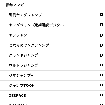
ン
ウ
し
青年マンガ
く
で
ド
ィ
い
開
ウ
ン
ウ
週刊ヤングジャンプ
く
で
ド
ィ
新
開
ウ
ン
し
ヤングジャンプ定期購読デジタル
く
で
ド
い
新
開
ウ
ウ
し
ヤンジャン！
く
で
ィ
い
新
開
ン
ウ
し
となりのヤングジャンプ
く
ド
ィ
い
新
ウ
ン
ウ
し
グランドジャンプ
で
ド
ィ
い
新
開
ウ
ン
ウ
し
ウルトラジャンプ
く
で
ド
ィ
い
新
開
ウ
ン
ウ
し
少年ジャンプ+
く
で
ド
ィ
い
新
開
ウ
ン
ウ
し
ジャンプTOON
く
で
ド
ィ
い
新
開
ウ
ン
ウ
し
ZEBRACK
く
で
ド
ィ
い
新
開
ウ
ン
ウ
し