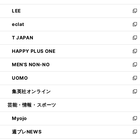
開
ウ
ン
ウ
し
LEE
く
で
ド
ィ
い
新
開
ウ
ン
ウ
し
eclat
く
で
ド
ィ
い
新
開
ウ
ン
ウ
し
T JAPAN
く
で
ド
ィ
い
新
開
ウ
ン
ウ
し
HAPPY PLUS ONE
く
で
ド
ィ
い
新
開
ウ
ン
ウ
し
MEN'S NON-NO
く
で
ド
ィ
い
新
開
ウ
ン
ウ
し
UOMO
く
で
ド
ィ
い
新
開
ウ
ン
ウ
し
集英社オンライン
く
で
ド
ィ
い
新
開
ウ
ン
ウ
し
芸能・情報・スポーツ
く
で
ド
ィ
い
開
ウ
ン
ウ
Myojo
く
で
ド
ィ
新
開
ウ
ン
し
週プレNEWS
く
で
ド
い
新
開
ウ
ウ
し