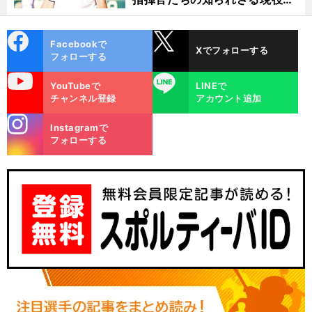
代
cebo
X
Facebookで
Xでフォローする
ok
フォローする
uTube
LINE
YouTubeで
LINEで
チャンネル登録
アカウント追加
stagra
Instagramで
m
フォローする