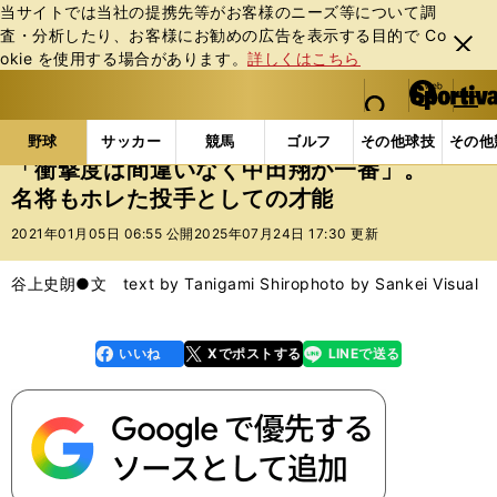
当サイトでは当社の提携先等がお客様のニーズ等について調
査・分析したり、お客様にお勧めの広告を表⽰する⽬的で Co
閉じ
okie を使⽤する場合があります。
詳しくはこちら
る
マイペ
web Sportiva (webスポルティーバ)
検索
メニュ
we
ー
野球の記事一覧
プロ野球
「衝撃度は間違いなく中
b
ジ
野球
サッカー
競馬
ゴルフ
その他球技
その他
ス
「衝撃度は間違いなく中田翔が一番」。
ポ
名将もホレた投手としての才能
ル
テ
2021年01月05日 06:55 公開
2025年07月24日 17:30 更新
ィ
ー
谷上史朗●文 text by Tanigami Shiro
photo by Sankei Visual
バ
いいね
Xでポストする
LINEで送る
line
faceboo
x
k