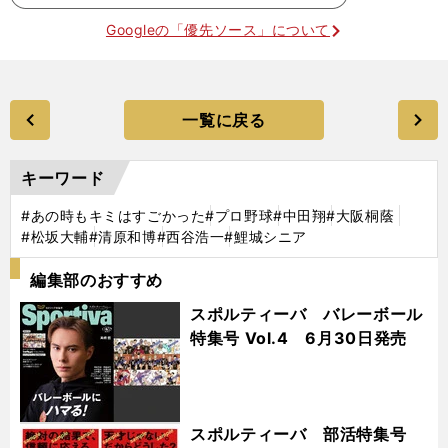
Googleの「優先ソース」について
一覧に戻る
キーワード
#あの時もキミはすごかった
#プロ野球
#中田翔
#大阪桐蔭
#松坂大輔
#清原和博
#西谷浩一
#鯉城シニア
編集部のおすすめ
スポルティーバ バレーボール
特集号 Vol.4 6月30日発売
スポルティーバ 部活特集号