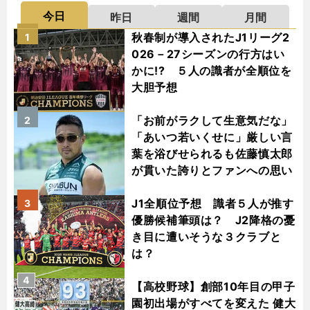
今日
昨日
週間
月間
秋春制が導入されたJ1リーグ2
1
026－27シーズンの行方はい
かに!? ５人の識者が全順位を
大胆予想
「お前がラクして生意気だな」
2
「あいつ若いくせに」厳しい言
葉を浴びせられるも佐藤慎太郎
が貫いた誇りとファンへの思い
J1全順位予想 識者５人が推す
3
優勝候補筆頭は？ J2降格の憂
き目に遭いそうな３クラブと
は？
4
【高校野球】創部10年目の甲子
園初出場がすべてを変えた 健大