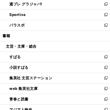
週プレ グラジャパ!
く
で
ィ
い
新
開
ン
ウ
し
Sportiva
く
ド
ィ
い
新
ウ
ン
ウ
し
パラスポ
で
ド
ィ
い
新
開
ウ
ン
ウ
し
書籍
く
で
ド
ィ
い
開
ウ
ン
ウ
文芸・文庫・総合
く
で
ド
ィ
開
ウ
ン
すばる
く
で
ド
新
開
ウ
し
小説すばる
く
で
い
新
開
ウ
し
集英社 文芸ステーション
く
ィ
い
新
ン
ウ
し
web 集英社文庫
ド
ィ
い
新
ウ
ン
ウ
し
青春と読書
で
ド
ィ
い
新
開
ウ
ン
ウ
し
アジア人物史
く
で
ド