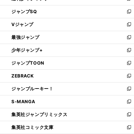
し
ジャンプSQ
い
新
ウ
し
Vジャンプ
ィ
い
新
ン
ウ
し
最強ジャンプ
ド
ィ
い
新
ウ
ン
ウ
し
少年ジャンプ+
で
ド
ィ
い
新
開
ウ
ン
ウ
し
。
三
。
、
、
ジャンプTOON
く
で
ド
ィ
い
新
浦大輔×鷲見玲奈の対談
監督就任の思い
期待の選手
FA話などを語った
2021
開
ウ
ン
ウ
し
ZEBRACK
く
で
ド
ィ
い
新
開
ウ
ン
ウ
し
ジャンプルーキー！
く
で
ド
ィ
い
新
開
ウ
ン
ウ
し
S-MANGA
く
で
ド
ィ
い
新
開
ウ
ン
ウ
し
集英社ジャンプリミックス
く
で
ド
ィ
い
新
開
ウ
ン
ウ
し
集英社コミック文庫
く
で
ド
ィ
い
新
開
ウ