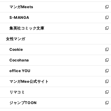
開
ウ
ン
ウ
し
マンガMeets
く
で
ド
ィ
い
新
開
ウ
ン
ウ
し
S-MANGA
く
で
ド
ィ
い
新
開
ウ
ン
ウ
し
集英社コミック文庫
く
で
ド
ィ
い
新
開
ウ
ン
ウ
し
女性マンガ
く
で
ド
ィ
い
開
ウ
ン
ウ
Cookie
く
で
ド
ィ
新
開
ウ
ン
し
Cocohana
く
で
ド
い
新
開
ウ
ウ
し
office YOU
く
で
ィ
い
新
開
ン
ウ
し
マンガMee公式サイト
く
ド
ィ
い
新
ウ
ン
ウ
し
リマコミ
で
ド
ィ
い
新
開
ウ
ン
ウ
し
ジャンプTOON
く
で
ド
ィ
い
新
開
ウ
ン
ウ
し