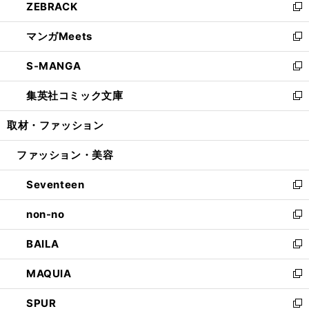
ZEBRACK
く
で
ド
ィ
い
新
開
ウ
ン
ウ
し
マンガMeets
く
で
ド
ィ
い
新
開
ウ
ン
ウ
し
S-MANGA
く
で
ド
ィ
い
新
開
ウ
ン
ウ
し
集英社コミック文庫
く
で
ド
ィ
い
新
開
ウ
ン
ウ
し
取材・ファッション
く
で
ド
ィ
い
開
ウ
ン
ウ
ファッション・美容
く
で
ド
ィ
開
ウ
ン
Seventeen
く
で
ド
新
開
ウ
し
non-no
く
で
い
新
開
ウ
し
BAILA
く
ィ
い
新
ン
ウ
し
MAQUIA
ド
ィ
い
新
ウ
ン
ウ
し
SPUR
で
ド
ィ
い
新