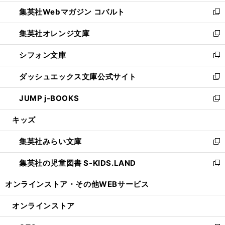
開
ウ
ン
ウ
集英社Webマガジン コバルト
く
で
ド
ィ
新
開
ウ
ン
し
集英社オレンジ文庫
く
で
ド
い
新
開
ウ
ウ
し
シフォン文庫
く
で
ィ
い
新
開
ン
ウ
し
ダッシュエックス文庫公式サイト
く
ド
ィ
い
新
ウ
ン
ウ
し
JUMP j-BOOKS
で
ド
ィ
い
新
開
ウ
ン
ウ
し
キッズ
く
で
ド
ィ
い
開
ウ
ン
ウ
集英社みらい文庫
く
で
ド
ィ
新
開
ウ
ン
し
集英社の児童図書 S-KIDS.LAND
く
で
ド
い
新
開
ウ
ウ
し
オンラインストア・
その他WEBサービス
く
で
ィ
い
開
ン
ウ
オンラインストア
く
ド
ィ
ウ
ン