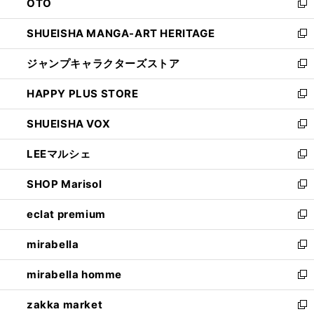
OTO
で
ド
新
開
ウ
し
SHUEISHA MANGA-ART HERITAGE
く
で
い
新
開
ウ
し
ジャンプキャラクターズストア
く
ィ
い
新
ン
ウ
し
HAPPY PLUS STORE
ド
ィ
い
新
ウ
ン
ウ
し
SHUEISHA VOX
で
ド
ィ
い
新
開
ウ
ン
ウ
し
LEEマルシェ
く
で
ド
ィ
い
新
開
ウ
ン
ウ
し
SHOP Marisol
く
で
ド
ィ
い
新
開
ウ
ン
ウ
し
eclat premium
く
で
ド
ィ
い
新
開
ウ
ン
ウ
し
mirabella
く
で
ド
ィ
い
新
開
ウ
ン
ウ
し
mirabella homme
く
で
ド
ィ
い
新
開
ウ
ン
ウ
し
zakka market
く
で
ド
ィ
い
新