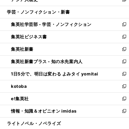
ィ
い
新
開
ウ
ン
ウ
し
学芸・ノンフィクション・新書
く
で
ド
ィ
い
開
ウ
ン
ウ
集英社学芸部 - 学芸・ノンフィクション
く
で
ド
ィ
新
開
ウ
ン
し
集英社ビジネス書
く
で
ド
い
新
開
ウ
ウ
し
集英社新書
く
で
ィ
い
新
開
ン
ウ
し
集英社新書プラス - 知の水先案内人
く
ド
ィ
い
新
ウ
ン
ウ
し
1日5分で、明日は変わる よみタイ yomitai
で
ド
ィ
い
新
開
ウ
ン
ウ
し
kotoba
く
で
ド
ィ
い
新
開
ウ
ン
ウ
し
e!集英社
く
で
ド
ィ
い
新
開
ウ
ン
ウ
し
情報・知識＆オピニオン imidas
く
で
ド
ィ
い
新
開
ウ
ン
ウ
し
ライトノベル・ノベライズ
く
で
ド
ィ
い