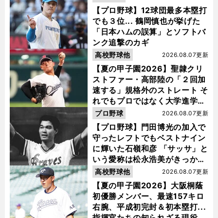
【プロ野球】12球団最多本塁打
でも３位... 鶴岡慎也が挙げた
「日本ハムの誤算」とソフトバ
ンク追撃のカギ
高校野球他
2026.08.07更新
【夏の甲子園2026】聖隷クリ
ストファー・高部陸の「２回加
速する」規格外のストレート そ
れでもプロではなく大学進学を
選ぶ理由
プロ野球
2026.08.07更新
【プロ野球】門田博光の加入で
守ったレフトでもベストナイン
に輝いた石嶺和彦 「サッサ」と
いう愛称は松永浩美がきっか
け？
高校野球他
2026.08.07更新
【夏の甲子園2026】大阪桐蔭
初優勝メンバー、最速157キロ
右腕、平成初完封＆初本塁打...
指揮官たちの知られざる現役時