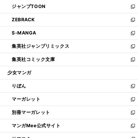
ウ
ン
ウ
し
ジャンプTOON
く
で
ド
ィ
い
新
開
ウ
ン
ウ
し
ZEBRACK
く
で
ド
ィ
い
新
開
ウ
ン
ウ
し
S-MANGA
く
で
ド
ィ
い
新
開
ウ
ン
ウ
し
集英社ジャンプリミックス
く
で
ド
ィ
い
新
開
ウ
ン
ウ
し
集英社コミック文庫
く
で
ド
ィ
い
新
開
ウ
ン
ウ
し
少女マンガ
く
で
ド
ィ
い
開
ウ
ン
ウ
りぼん
く
で
ド
ィ
新
開
ウ
ン
し
マーガレット
く
で
ド
い
新
開
ウ
ウ
し
別冊マーガレット
く
で
ィ
い
新
開
ン
ウ
し
マンガMee公式サイト
く
ド
ィ
い
新
ウ
ン
ウ
し