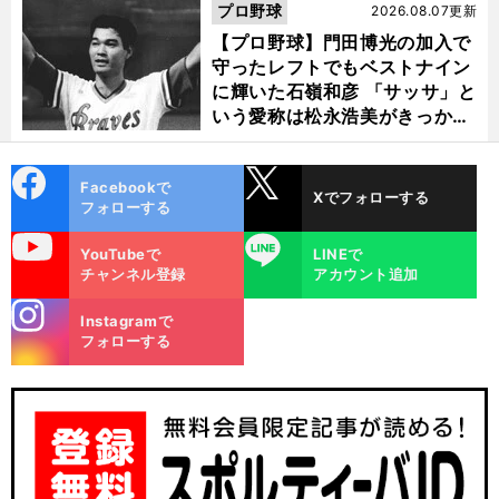
選ぶ理由
プロ野球
2026.08.07更新
【プロ野球】門田博光の加入で
守ったレフトでもベストナイン
に輝いた石嶺和彦 「サッサ」と
いう愛称は松永浩美がきっか
け？
cebo
X
Facebookで
Xでフォローする
ok
フォローする
uTube
LINE
YouTubeで
LINEで
チャンネル登録
アカウント追加
stagra
Instagramで
m
フォローする