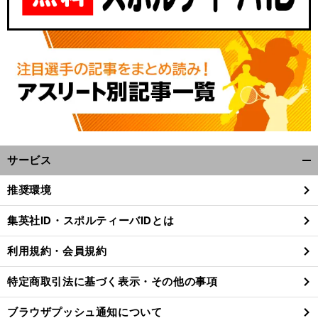
サービス
開
。
く/
前
推奨環境
へ
閉
じ
集英社ID・スポルティーバIDとは
る
利用規約・会員規約
特定商取引法に基づく表示・その他の事項
ブラウザプッシュ通知について