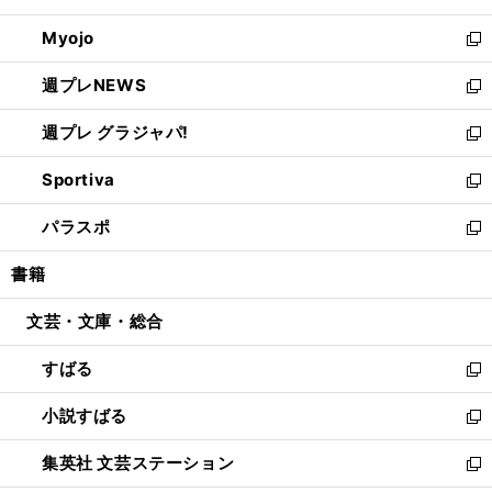
開
ウ
ン
ウ
Myojo
く
で
ド
ィ
新
開
ウ
ン
し
週プレNEWS
く
で
ド
い
新
開
ウ
ウ
し
週プレ グラジャパ!
く
で
ィ
い
新
開
ン
ウ
し
Sportiva
く
ド
ィ
い
新
ウ
ン
ウ
し
パラスポ
で
ド
ィ
い
新
開
ウ
ン
ウ
し
書籍
く
で
ド
ィ
い
開
ウ
ン
ウ
文芸・文庫・総合
く
で
ド
ィ
開
ウ
ン
すばる
く
で
ド
新
開
ウ
し
小説すばる
く
で
い
新
開
ウ
し
集英社 文芸ステーション
く
ィ
い
新
ン
ウ
し