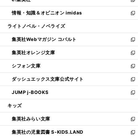
ド
ィ
い
新
開
ウ
ン
ウ
し
情報・知識＆オピニオン imidas
く
で
ド
ィ
い
新
開
ウ
ン
ウ
し
ライトノベル・ノベライズ
く
で
ド
ィ
い
開
ウ
ン
ウ
集英社Webマガジン コバルト
く
で
ド
ィ
新
開
ウ
ン
し
集英社オレンジ文庫
く
で
ド
い
新
開
ウ
ウ
し
シフォン文庫
く
で
ィ
い
新
開
ン
ウ
し
ダッシュエックス文庫公式サイト
く
ド
ィ
い
新
ウ
ン
ウ
し
JUMP j-BOOKS
で
ド
ィ
い
新
開
ウ
ン
ウ
し
キッズ
く
で
ド
ィ
い
開
ウ
ン
ウ
集英社みらい文庫
く
で
ド
ィ
新
開
ウ
ン
し
集英社の児童図書 S-KIDS.LAND
く
で
ド
い
新