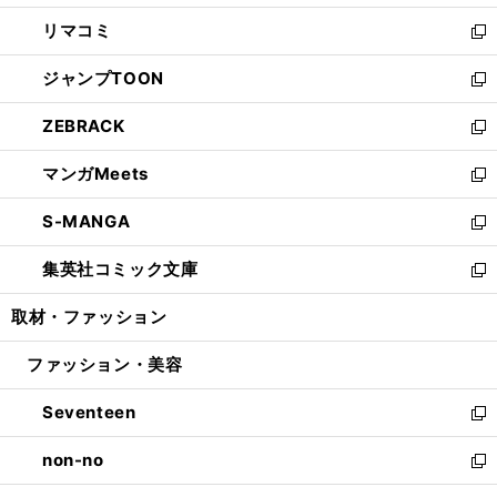
ウ
ン
ウ
し
リマコミ
で
ド
ィ
い
新
開
ウ
ン
ウ
し
ジャンプTOON
く
で
ド
ィ
い
新
開
ウ
ン
ウ
し
ZEBRACK
く
で
ド
ィ
い
新
開
ウ
ン
ウ
し
マンガMeets
く
で
ド
ィ
い
新
開
ウ
ン
ウ
し
S-MANGA
く
で
ド
ィ
い
新
開
ウ
ン
ウ
し
集英社コミック文庫
く
で
ド
ィ
い
新
開
ウ
ン
ウ
し
取材・ファッション
く
で
ド
ィ
い
開
ウ
ン
ウ
ファッション・美容
く
で
ド
ィ
開
ウ
ン
Seventeen
く
で
ド
新
開
ウ
し
non-no
く
で
い
新
開
ウ
し