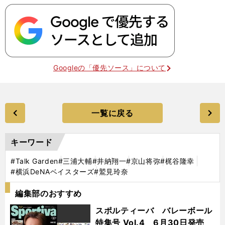
Googleの「優先ソース」について
一覧に戻る
キーワード
#Talk Garden
#三浦大輔
#井納翔一
#京山将弥
#梶谷隆幸
#横浜DeNAベイスターズ
#鷲見玲奈
編集部のおすすめ
スポルティーバ バレーボール
特集号 Vol.4 6月30日発売