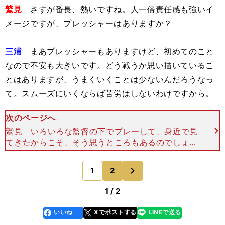
鷲見
さすが番長、熱いですね。人一倍責任感も強いイ
メージですが、プレッシャーはありますか？
三浦
まあプレッシャーもありますけど、初めてのこと
なので不安も大きいです。どう戦うか思い描いているこ
とはありますが、うまくいくことは少ないんだろうなっ
て。スムーズにいくならば苦労はしないわけですから。
次のページへ
鷲見 いろいろな監督の下でプレーして、身近で見
てきたからこそ、そう思うところもあるのでしょう
ね。三浦監督は現役を引退して球団のスペシャルア
ドバイザーを２年間、2018年は一軍投手コーチ、
次
1
2
のページへ
そして昨年はフ
1 / 2
いいね
Xでポストする
LINEで送る
line
faceboo
x
k