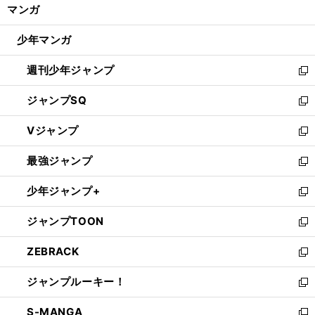
く/
マンガ
ド
閉
ウ
じ
少年マンガ
で
る
開
週刊少年ジャンプ
く
新
し
ジャンプSQ
い
新
ウ
し
Vジャンプ
ィ
い
新
ン
ウ
し
最強ジャンプ
ド
ィ
い
新
ウ
ン
ウ
し
少年ジャンプ+
で
ド
ィ
い
新
開
ウ
ン
ウ
し
ジャンプTOON
く
で
ド
ィ
い
新
開
ウ
ン
ウ
し
ZEBRACK
く
で
ド
ィ
い
新
開
ウ
ン
ウ
し
ジャンプルーキー！
く
で
ド
ィ
い
新
開
ウ
ン
ウ
し
S-MANGA
く
で
ド
ィ
い