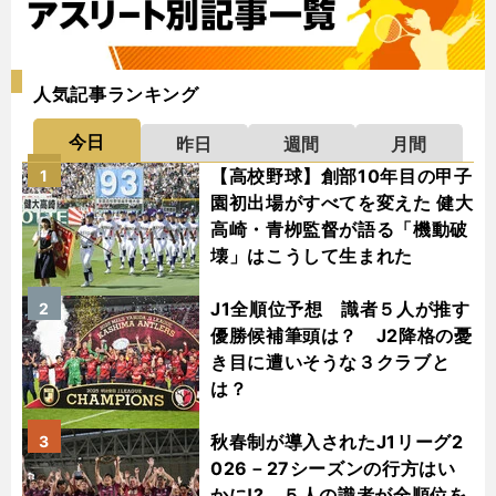
人気記事ランキング
今日
昨日
週間
月間
【高校野球】創部10年目の甲子
1
園初出場がすべてを変えた 健大
高崎・青栁監督が語る「機動破
壊」はこうして生まれた
J1全順位予想 識者５人が推す
2
優勝候補筆頭は？ J2降格の憂
き目に遭いそうな３クラブと
は？
秋春制が導入されたJ1リーグ2
3
026－27シーズンの行方はい
かに!? ５人の識者が全順位を