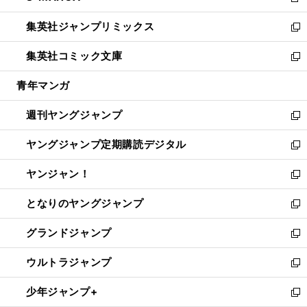
新
開
ウ
ン
ウ
し
集英社ジャンプリミックス
く
で
ド
ィ
い
新
開
ウ
ン
ウ
し
集英社コミック文庫
く
で
ド
ィ
い
新
開
ウ
ン
ウ
し
青年マンガ
く
で
ド
ィ
い
開
ウ
ン
ウ
週刊ヤングジャンプ
く
で
ド
ィ
新
開
ウ
ン
し
ヤングジャンプ定期購読デジタル
く
で
ド
い
新
開
ウ
ウ
し
ヤンジャン！
く
で
ィ
い
新
開
ン
ウ
し
となりのヤングジャンプ
く
ド
ィ
い
新
ウ
ン
ウ
し
グランドジャンプ
で
ド
ィ
い
新
開
ウ
ン
ウ
し
ウルトラジャンプ
く
で
ド
ィ
い
新
開
ウ
ン
ウ
し
少年ジャンプ+
く
で
ド
ィ
い
新
開