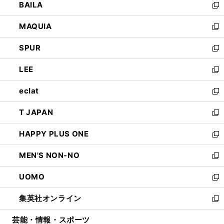
BAILA
く
ィ
い
新
ン
ウ
し
MAQUIA
ド
ィ
い
新
ウ
ン
ウ
し
SPUR
で
ド
ィ
い
新
開
ウ
ン
ウ
し
LEE
く
で
ド
ィ
い
新
開
ウ
ン
ウ
し
eclat
く
で
ド
ィ
い
新
開
ウ
ン
ウ
し
T JAPAN
く
で
ド
ィ
い
新
開
ウ
ン
ウ
し
HAPPY PLUS ONE
く
で
ド
ィ
い
新
開
ウ
ン
ウ
し
MEN'S NON-NO
く
で
ド
ィ
い
新
開
ウ
ン
ウ
し
UOMO
く
で
ド
ィ
い
新
開
ウ
ン
ウ
し
集英社オンライン
く
で
ド
ィ
い
新
開
ウ
ン
ウ
し
芸能・情報・スポーツ
く
で
ド
ィ
い