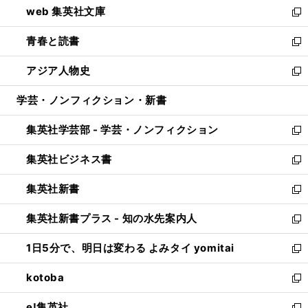
web 集英社文庫
ド
ィ
い
新
ウ
ン
ウ
し
青春と読書
で
ド
ィ
い
新
開
ウ
ン
ウ
し
アジア人物史
く
で
ド
ィ
い
新
開
ウ
ン
ウ
し
学芸・ノンフィクション・新書
く
で
ド
ィ
い
開
ウ
ン
ウ
集英社学芸部 - 学芸・ノンフィクション
く
で
ド
ィ
新
開
ウ
ン
し
集英社ビジネス書
く
で
ド
い
新
開
ウ
ウ
し
集英社新書
く
で
ィ
い
新
開
ン
ウ
し
集英社新書プラス - 知の水先案内人
く
ド
ィ
い
新
ウ
ン
ウ
し
1日5分で、明日は変わる よみタイ yomitai
で
ド
ィ
い
新
開
ウ
ン
ウ
し
kotoba
く
で
ド
ィ
い
新
開
ウ
ン
ウ
し
e!集英社
く
で