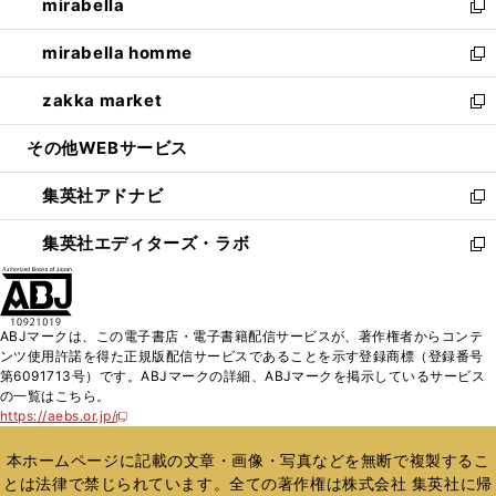
mirabella
く
で
ド
ィ
い
新
開
ウ
ン
ウ
し
mirabella homme
く
で
ド
ィ
い
新
開
ウ
ン
ウ
し
zakka market
く
で
ド
ィ
い
新
開
ウ
ン
ウ
し
その他WEBサービス
く
で
ド
ィ
い
開
ウ
ン
ウ
集英社アドナビ
く
で
ド
ィ
新
開
ウ
ン
し
集英社エディターズ・ラボ
く
で
ド
い
新
開
ウ
ウ
し
く
で
ィ
い
開
ン
ウ
ABJマークは、この電子書店・電子書籍配信サービスが、著作権者からコンテ
く
ド
ィ
ンツ使用許諾を得た正規版配信サービスであることを示す登録商標（登録番号
ウ
ン
第6091713号）です。ABJマークの詳細、ABJマークを掲示しているサービス
で
ド
の一覧はこちら。
開
ウ
https://aebs.or.jp/
新
く
で
し
い
開
本ホームページに記載の文章・画像・写真などを無断で複製するこ
ウ
く
とは法律で禁じられています。全ての著作権は株式会社 集英社に帰
ィ