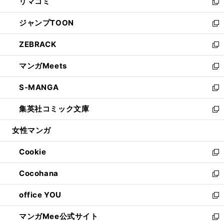
リマコミ
で
ド
ィ
い
新
開
ウ
ン
ウ
し
ジャンプTOON
く
で
ド
ィ
い
新
開
ウ
ン
ウ
し
ZEBRACK
く
で
ド
ィ
い
新
開
ウ
ン
ウ
し
マンガMeets
く
で
ド
ィ
い
新
開
ウ
ン
ウ
し
S-MANGA
く
で
ド
ィ
い
新
開
ウ
ン
ウ
し
集英社コミック文庫
く
で
ド
ィ
い
新
開
ウ
ン
ウ
し
女性マンガ
く
で
ド
ィ
い
開
ウ
ン
ウ
Cookie
く
で
ド
ィ
新
開
ウ
ン
し
Cocohana
く
で
ド
い
新
開
ウ
ウ
し
office YOU
く
で
ィ
い
新
開
ン
ウ
し
マンガMee公式サイト
く
ド
ィ
い
新