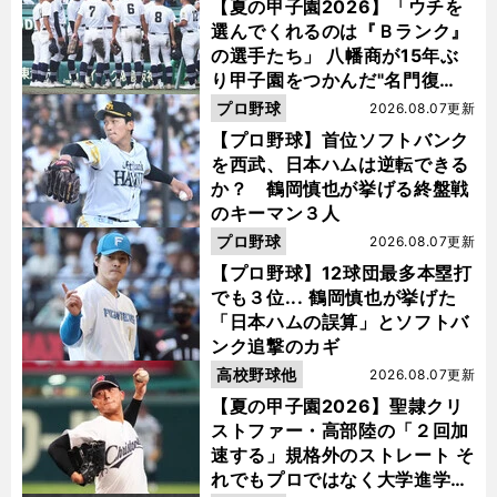
【夏の甲子園2026】「ウチを
選んでくれるのは『Ｂランク』
の選手たち」 八幡商が15年ぶ
り甲子園をつかんだ"名門復
活"の舞台裏
プロ野球
2026.08.07更新
【プロ野球】首位ソフトバンク
を西武、日本ハムは逆転できる
か？ 鶴岡慎也が挙げる終盤戦
のキーマン３人
プロ野球
2026.08.07更新
【プロ野球】12球団最多本塁打
でも３位... 鶴岡慎也が挙げた
「日本ハムの誤算」とソフトバ
ンク追撃のカギ
高校野球他
2026.08.07更新
【夏の甲子園2026】聖隷クリ
ストファー・高部陸の「２回加
速する」規格外のストレート そ
れでもプロではなく大学進学を