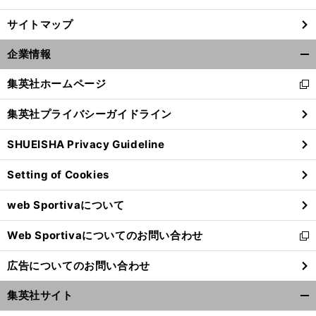
サイトマップ
企業情報
開
く/
集英社ホームページ
新
閉
し
じ
集英社プライバシーガイドライン
い
る
ウ
SHUEISHA Privacy Guideline
ィ
ン
Setting of Cookies
ド
ウ
web Sportivaについて
で
開
Web Sportivaについてのお問い合わせ
く
新
し
広告についてのお問い合わせ
い
ウ
集英社サイト
ィ
開
ン