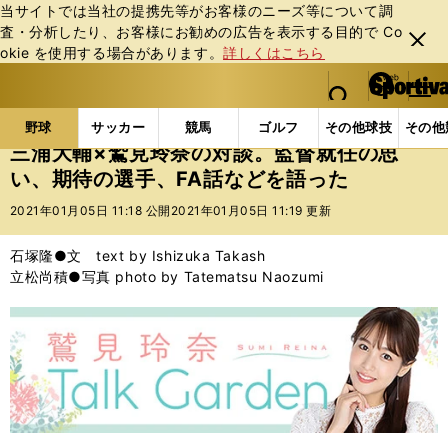
当サイトでは当社の提携先等がお客様のニーズ等について調
査・分析したり、お客様にお勧めの広告を表⽰する⽬的で Co
閉じ
okie を使⽤する場合があります。
詳しくはこちら
る
マイペ
web Sportiva (webスポルティーバ)
検索
メニュ
we
ー
野球の記事一覧
プロ野球
三浦大輔×鷲見玲奈の対談
b
ジ
野球
サッカー
競馬
ゴルフ
その他球技
その他
ス
三浦大輔×鷲見玲奈の対談。監督就任の思
ポ
い、期待の選手、FA話などを語った
ル
テ
2021年01月05日 11:18 公開
2021年01月05日 11:19 更新
ィ
ー
石塚隆●文 text by Ishizuka Takash
バ
立松尚積●写真 photo by Tatematsu Naozumi