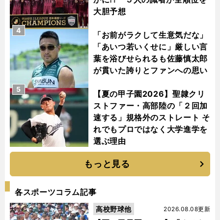
大胆予想
4
「お前がラクして生意気だな」
「あいつ若いくせに」厳しい言
葉を浴びせられるも佐藤慎太郎
が貫いた誇りとファンへの思い
5
【夏の甲子園2026】聖隷クリ
ストファー・高部陸の「２回加
速する」規格外のストレート そ
れでもプロではなく大学進学を
選ぶ理由
もっと見る
各スポーツコラム記事
高校野球他
2026.08.08更新