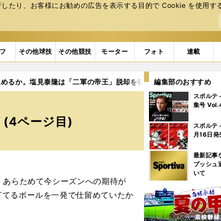
たり、お客様にお勧めの広告を表⽰する⽬的で Cookie を使⽤す
フ
その他球技
その他競技
モーター
フォト
連載
埋めるか。塩見泰隆は「二軍の帝王」脱却を狙う
編集部のおすすめ
4ページ目
スポルテ
集号 Vol
(4ページ目)
スポルテ
月16日発
最新記事
プッシュ
いて
、あらためて今シーズンへの期待が
打てるボールを一発で仕留めていたか