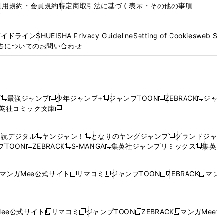
利用規約・会員規約
特定商取引法に基づく表示・その他の事項
プ
ガイドライン
SHUEISHA Privacy Guideline
Setting of Cookies
web 
告についてのお問い合わせ
プ
最強ジャンプ
少年ジャンプ+
ジャンプTOON
ZEBRACK
ジ
新
新
新
新
新
英社コミック文庫
し
新
し
し
し
し
い
い
し
い
い
い
ウ
ウ
い
ウ
ウ
ウ
購読デジタル
ヤンジャン！
となりのヤングジャンプ
グランドジ
新
新
新
ィ
ィ
ウ
ィ
ィ
ィ
プTOON
ZEBRACK
S-MANGA
集英社ジャンプリミックス
集英
新
し
新
し
新
し
新
ン
ン
ィ
ン
ン
ン
し
い
し
い
し
い
し
ド
ド
ン
ド
ド
ド
い
ウ
い
ウ
い
ウ
い
ウ
ウ
ド
ウ
ウ
ウ
マンガMee公式サイト
リマコミ
ジャンプTOON
ZEBRACK
マン
新
新
新
新
ウ
ィ
ウ
ィ
ウ
ィ
ウ
で
で
ウ
で
で
で
し
し
し
し
し
ィ
ン
ィ
ン
ィ
ン
ィ
開
開
で
開
開
開
い
い
い
い
い
ン
ド
ン
ド
ン
ド
ン
く
く
開
く
く
く
ウ
ウ
ウ
ウ
ウ
ド
ウ
ド
ウ
ド
ウ
ド
ee公式サイト
リマコミ
ジャンプTOON
ZEBRACK
マンガMeet
く
新
新
新
新
ィ
ィ
ィ
ィ
ィ