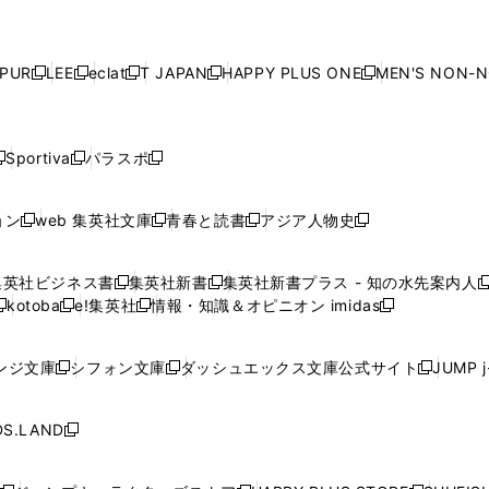
ウ
で
ウ
で
ウ
で
ウ
し
し
し
し
ン
ン
ン
ン
ン
で
開
で
開
で
開
で
い
い
い
い
ド
ド
ド
ド
ド
開
く
開
く
開
く
開
ウ
ウ
ウ
ウ
ウ
ウ
ウ
ウ
ウ
PUR
LEE
eclat
T JAPAN
HAPPY PLUS ONE
MEN'S NON-
く
く
く
く
新
新
新
新
新
ィ
ィ
ィ
ィ
で
で
で
で
で
し
し
し
し
し
ン
ン
ン
ン
開
開
開
開
開
い
い
い
い
い
ド
ド
ド
ド
く
く
く
く
く
ウ
ウ
ウ
ウ
ウ
ウ
ウ
ウ
ウ
Sportiva
パラスポ
新
新
ィ
ィ
ィ
ィ
ィ
で
で
で
で
し
し
し
ン
ン
ン
ン
ン
開
開
開
開
い
い
い
ド
ド
ド
ド
ド
ョン
web 集英社文庫
青春と読書
アジア人物史
く
く
く
く
新
新
新
新
ウ
ウ
ウ
ウ
ウ
ウ
ウ
ウ
し
し
し
し
ィ
ィ
ィ
で
で
で
で
で
い
い
い
い
ン
ン
ン
集英社ビジネス書
集英社新書
集英社新書プラス - 知の水先案内人
開
開
開
開
開
新
新
新
ウ
ウ
ウ
ウ
ド
ド
ド
kotoba
e!集英社
情報・知識＆オピニオン imidas
く
く
く
く
く
新
し
新
し
新
ィ
ィ
ィ
ィ
ウ
ウ
ウ
し
し
い
し
い
し
ン
ン
ン
ン
で
で
で
い
い
ウ
い
ウ
い
ド
ド
ド
ド
ンジ文庫
シフォン文庫
ダッシュエックス文庫公式サイト
JUMP 
開
開
開
新
新
新
ウ
ウ
ィ
ウ
ィ
ウ
ウ
ウ
ウ
ウ
く
く
く
し
し
し
ィ
ィ
ン
ィ
ン
ィ
で
で
で
で
い
い
い
ン
ン
ド
ン
ド
ン
S.LAND
開
開
開
開
新
ウ
ウ
ウ
ド
ド
ウ
ド
ウ
ド
く
く
く
く
し
ィ
ィ
ィ
ウ
ウ
で
ウ
で
ウ
い
ン
ン
ン