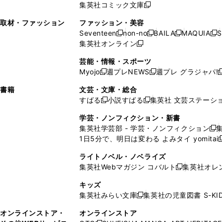
ウ
で
ウ
集英社コミック文庫
し
新
し
し
ン
ィ
ン
ィ
で
開
で
い
し
い
い
ド
ン
ド
ン
取材・ファッション
ファッション・美容
開
く
開
ウ
い
ウ
ウ
ウ
ド
ウ
ド
Seventeen
non-no
BAILA
MAQUIA
S
く
く
新
新
新
新
ィ
ウ
ィ
ィ
で
ウ
で
ウ
集英社オンライン
し
新
し
し
し
ン
ィ
ン
ン
開
で
開
で
い
し
い
い
い
ド
ン
ド
ド
芸能・情報・スポーツ
く
開
く
開
ウ
い
ウ
ウ
ウ
ウ
ド
ウ
ウ
Myojo
週プレNEWS
週プレ グラジャパ!
く
く
新
新
新
ィ
ウ
ィ
ィ
ィ
で
ウ
で
で
し
し
ン
ィ
ン
ン
ン
書籍
文芸・文庫・総合
開
で
開
開
い
い
ド
ン
ド
ド
ド
すばる
小説すばる
集英社 文芸ステーシ
く
開
く
く
新
新
ウ
ウ
ウ
ド
ウ
ウ
ウ
く
し
し
ィ
ィ
学芸・ノンフィクション・新書
で
ウ
で
で
で
い
い
ン
ン
集英社学芸部 - 学芸・ノンフィクション
開
で
開
開
開
新
ウ
ウ
ド
ド
1日5分で、明日は変わる よみタイ yomitai
く
開
く
く
く
し
新
ィ
ィ
ウ
ウ
く
い
ン
ン
ライトノベル・ノベライズ
で
で
ウ
ド
ド
集英社Webマガジン コバルト
集英社オレ
開
開
新
ィ
ウ
ウ
く
く
し
ン
キッズ
で
で
い
ド
集英社みらい文庫
集英社の児童図書 S-KID
開
開
新
ウ
ウ
く
く
し
ィ
オンラインストア・
オンラインストア
で
い
ン