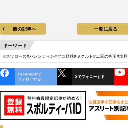
前の記事へ
一覧に戻る
キーワード
#スワローズ
#バレンティン
#プロ野球
#ヤクルト
#二軍の帝王
#塩
ebo
X
YouTube
Facebookで
Xでフォローする
ok
フォローする