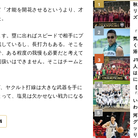
秋
1
「才能を開花させるというより、才
リ
ズ
た。
を
「
2
ます。塁に出ればスピードで相手にプ
気
残しているし、長打力もある。そこを
く
浴
で、ある程度の我慢も必要だと考えて
太
J
3
別扱いはできません。そこはチームと
ァ
人
は
に
4
と
ば、ヤクルト打線は大きな武器を手に
【
「
とって、塩見は欠かせない戦力になる
い
わ
5
だ
河
4
グ
ッ
り