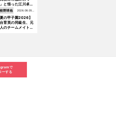
」と悟った江川卓の
え投手は、公式戦わ
校野球他
2026.08.05更
か16イニングの登板
夏の甲子園2026】
新
大洋から２位指名を
台育英の同級生、元
けた
人のチームメイト、
師と教え子...聖地で
差する運命の再会
agramで
ローする