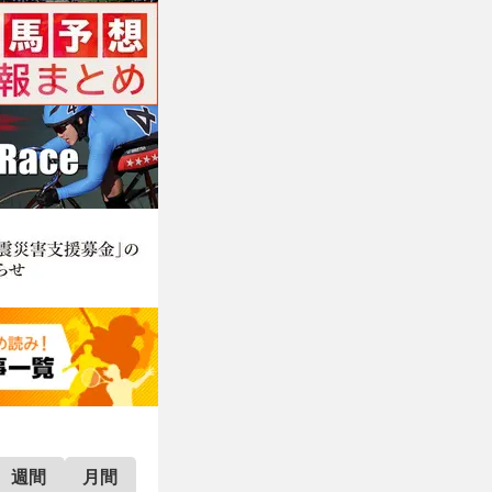
週間
月間