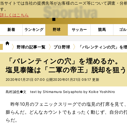
当サイトでは当社の提携先等がお客様のニーズ等について調査・分析し
web Sportiva (webスポルティーバ)
す。
詳しくはこちら
新着
ランキング
野球
サッカー
競馬
ゴル
we
野球の記事一覧
プロ野球
「バレンティンの穴」を
b
ス
「バレンティンの穴」を埋めるか。
ポ
ル
塩見泰隆は「二軍の帝王」脱却を狙う 
テ
2020年01月21日 07:00 公開
2020年01月21日 09:17 更新
ィ
ー
バ
島村誠也●文 text by Shimamura Seiya
photo by Koike Yoshihiro
昨年10月のフェニックスリーグでの塩見の打席を見て
膨らんだ。どんなカウントでもまったく動じず、自分の
らだ。