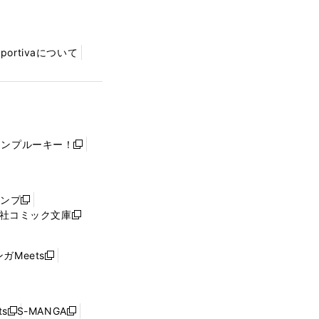
Sportivaについて
ャンプルーキー！
新
し
い
ウ
ャンプ
新
ィ
社コミック文庫
し
新
ン
い
し
ド
ウ
い
ウ
ガMeets
新
ィ
ウ
で
し
ン
ィ
開
い
ド
ン
く
ウ
ウ
ド
s
S-MANGA
新
新
ィ