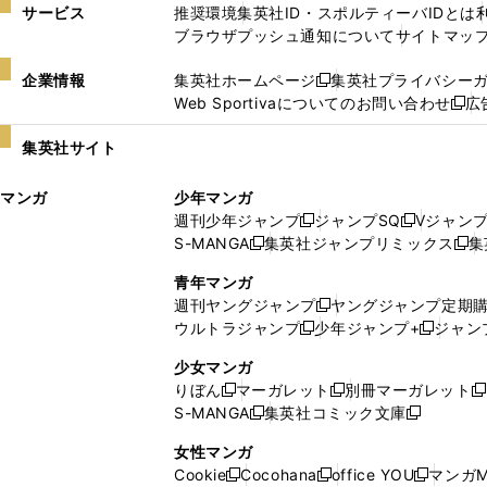
サービス
推奨環境
集英社ID・スポルティーバIDとは
ブラウザプッシュ通知について
サイトマッ
企業情報
集英社ホームページ
集英社プライバシー
新
Web Sportivaについてのお問い合わせ
広
し
新
い
し
集英社サイト
ウ
い
ィ
ウ
マンガ
少年マンガ
ン
ィ
週刊少年ジャンプ
ジャンプSQ
Vジャン
ド
ン
新
新
S-MANGA
集英社ジャンプリミックス
集
ウ
ド
新
し
し
新
で
ウ
し
い
い
し
青年マンガ
開
で
い
ウ
ウ
い
週刊ヤングジャンプ
ヤングジャンプ定期
新
く
開
ウ
ィ
ィ
ウ
ウルトラジャンプ
少年ジャンプ+
ジャン
新
し
新
く
ィ
ン
ン
ィ
し
い
し
ン
ド
ド
ン
少女マンガ
い
ウ
い
ド
ウ
ウ
ド
りぼん
マーガレット
別冊マーガレット
新
新
新
ウ
ィ
ウ
ウ
で
で
ウ
S-MANGA
集英社コミック文庫
し
新
し
新
ィ
ン
ィ
で
開
開
で
い
し
い
し
ン
ド
ン
女性マンガ
開
く
く
開
ウ
い
ウ
い
ド
ウ
ド
Cookie
Cocohana
office YOU
マンガM
く
く
新
新
新
ィ
ウ
ィ
ウ