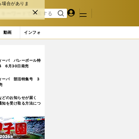
る場合がありま
マイペ
閉じ
検索
メニュ
ー
る
す
ジ
る
動画
インフォ
ィーバ バレーボール特
.4 6月30日発売
ィーバ 部活特集号 3
売
などのお知らせが届く
通知を受け取る方法につ