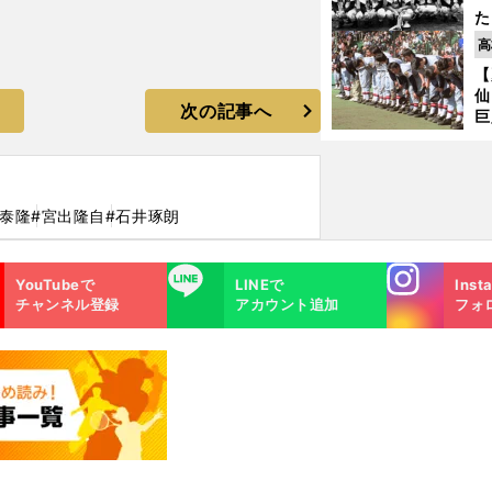
た
控
高
ず
【
で
仙
受
次の記事へ
巨
恩
交
見泰隆
#宮出隆自
#石井琢朗
Instagra
LINE
YouTubeで
LINEで
Inst
m
チャンネル登録
アカウント追加
フォ