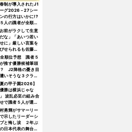
春制が導入されたJ1
ーグ2026－27シー
ンの行方はいかに!?
５人の識者が全順位
大胆予想
お前がラクして生意
だな」「あいつ若い
せに」厳しい言葉を
びせられるも佐藤慎
郎が貫いた誇りとフ
1全順位予想 識者５
ンへの思い
が推す優勝候補筆頭
？ J2降格の憂き目
遭いそうな３クラブ
は？
夏の甲子園2026】
優勝は横浜じゃな
」 波乱必至の組み合
せで識者５人が選ん
優勝校はここだ！
村勇輝がサマーリー
で示したリーダーシ
プと悔し涙 ２年ぶ
の日本代表の舞台を