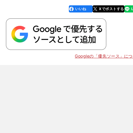
いいね
Xでポストする
line
faceboo
x
k
Googleの「優先ソース」に