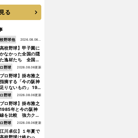
に３年目のNBA挑戦
続く
見る
事
校野球他
2026.08.06更
高校野球】甲子園に
新
かなかった全国の隠
た逸材たち 全国を
って見つけた"幻の
ロ野球
2026.08.06更新
ター候補"たち
プロ野球】掛布雅之
指摘する「今の阪神
足りないもの」 198
年のチームよりもつ
ロ野球
2026.08.06更新
がりを感じない
プロ野球】掛布雅之
オ
。
も
！
」
1985年と今の阪神
コエ瑠偉の心に響いた浅村栄斗の助言
「
う迷わないっす
線を比較 強力クリ
ンナップと、チーム
ロ野球
2026.08.06更新
「大きな違い」を語
江川卓伝】１年夏で
た
高校野球は終わっ