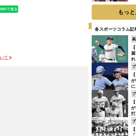
糧
LINEで送る
は
もっと
各スポーツコラム記
高
【
届
ついて
れ
巡
プ
ス
【
が
に
5
プ
な
【
が
打
ー
プ
の
【
っ
「