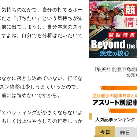
う気持ちのなかで、自分の打てるボー
軍だと『打ちたい』という気持ちが先
も前に出てしまうし、自分本来のスイ
ますよね。自分でも分析はだいたいで
のなかに落とし込めていない。打てな
シーズン終盤は少しうまくいったので、
と前には進めないですから。
てバッティングが小さくならないよ
人気記事ランキング
、もしくは上位やうしろの打者しっか
今日
昨日