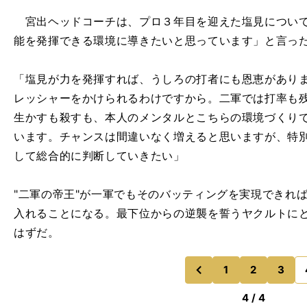
宮出ヘッドコーチは、プロ３年目を迎えた塩見について
能を発揮できる環境に導きたいと思っています」と言っ
「塩見が力を発揮すれば、うしろの打者にも恩恵があり
レッシャーをかけられるわけですから。二軍では打率も
生かすも殺すも、本人のメンタルとこちらの環境づくり
います。チャンスは間違いなく増えると思いますが、特
して総合的に判断していきたい」
"二軍の帝王"が一軍でもそのバッティングを実現できれ
入れることになる。最下位からの逆襲を誓うヤクルトに
はずだ。
1
2
3
のページへ
前
4 / 4