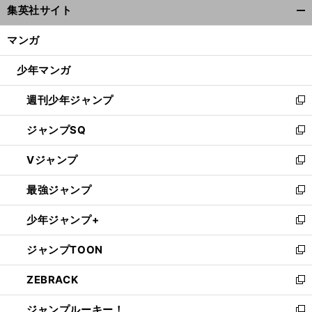
集英社サイト
ィ
開
ン
く/
マンガ
ド
閉
ウ
じ
少年マンガ
で
る
開
週刊少年ジャンプ
く
新
し
ジャンプSQ
い
新
ウ
し
Vジャンプ
ィ
い
新
ン
ウ
し
最強ジャンプ
ド
ィ
い
新
ウ
ン
ウ
し
少年ジャンプ+
で
ド
ィ
い
新
開
ウ
ン
ウ
し
ジャンプTOON
く
で
ド
ィ
い
新
開
ウ
ン
ウ
し
ZEBRACK
く
で
ド
ィ
い
新
開
ウ
ン
ウ
し
ジャンプルーキー！
く
で
ド
ィ
い