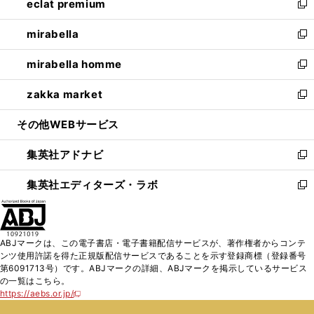
eclat premium
く
で
ド
ィ
い
新
開
ウ
ン
ウ
し
mirabella
く
で
ド
ィ
い
新
開
ウ
ン
ウ
し
mirabella homme
く
で
ド
ィ
い
新
開
ウ
ン
ウ
し
zakka market
く
で
ド
ィ
い
新
開
ウ
ン
ウ
し
その他WEBサービス
く
で
ド
ィ
い
開
ウ
ン
ウ
集英社アドナビ
く
で
ド
ィ
新
開
ウ
ン
し
集英社エディターズ・ラボ
く
で
ド
い
新
開
ウ
ウ
し
く
で
ィ
い
開
ン
ウ
ABJマークは、この電子書店・電子書籍配信サービスが、著作権者からコンテ
く
ド
ィ
ンツ使用許諾を得た正規版配信サービスであることを示す登録商標（登録番号
ウ
ン
第6091713号）です。ABJマークの詳細、ABJマークを掲示しているサービス
で
ド
の一覧はこちら。
開
ウ
https://aebs.or.jp/
新
く
で
し