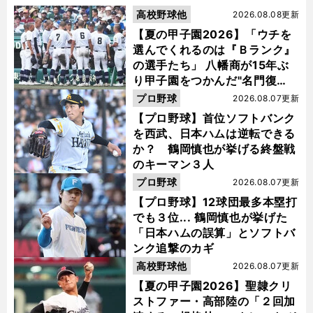
高校野球他
2026.08.08更新
【夏の甲子園2026】「ウチを
選んでくれるのは『Ｂランク』
の選手たち」 八幡商が15年ぶ
り甲子園をつかんだ"名門復
活"の舞台裏
プロ野球
2026.08.07更新
【プロ野球】首位ソフトバンク
を西武、日本ハムは逆転できる
か？ 鶴岡慎也が挙げる終盤戦
のキーマン３人
プロ野球
2026.08.07更新
【プロ野球】12球団最多本塁打
でも３位... 鶴岡慎也が挙げた
「日本ハムの誤算」とソフトバ
ンク追撃のカギ
高校野球他
2026.08.07更新
【夏の甲子園2026】聖隷クリ
ストファー・高部陸の「２回加