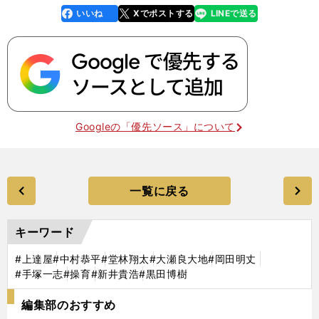
いいね
Xでポストする
LINEで送る
line
faceboo
x
k
Googleの「優先ソース」について
一覧に戻る
キーワード
#上達屋
#中村恭平
#堂林翔太
#大瀬良大地
#岡田明丈
#手塚一志
#操育
#新井貴浩
#黒田博樹
編集部のおすすめ