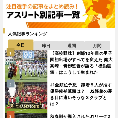
人気記事ランキング
今日
昨日
週間
月間
【高校野球】創部10年目の甲子
1
園初出場がすべてを変えた 健大
高崎・青栁監督が語る「機動破
壊」はこうして生まれた
J1全順位予想 識者５人が推す
2
優勝候補筆頭は？ J2降格の憂
き目に遭いそうな３クラブと
は？
秋春制が導入されたJ1リーグ2
3