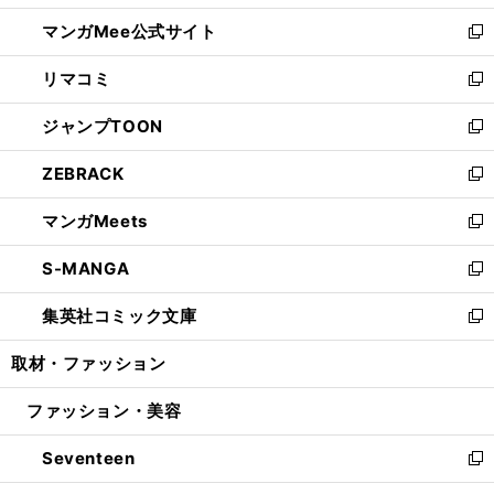
開
ン
ウ
し
マンガMee公式サイト
く
ド
ィ
い
新
ウ
ン
ウ
し
リマコミ
で
ド
ィ
い
新
開
ウ
ン
ウ
し
ジャンプTOON
く
で
ド
ィ
い
新
開
ウ
ン
ウ
し
ZEBRACK
く
で
ド
ィ
い
新
開
ウ
ン
ウ
し
マンガMeets
く
で
ド
ィ
い
新
開
ウ
ン
ウ
し
S-MANGA
く
で
ド
ィ
い
新
開
ウ
ン
ウ
し
集英社コミック文庫
く
で
ド
ィ
い
新
開
ウ
ン
ウ
し
取材・ファッション
く
で
ド
ィ
い
開
ウ
ン
ウ
ファッション・美容
く
で
ド
ィ
開
ウ
ン
Seventeen
く
で
ド
新
開
ウ
し