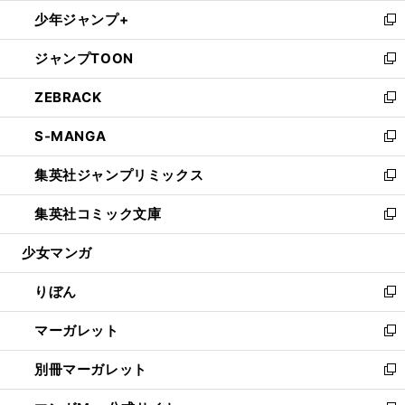
ウ
ン
ウ
し
少年ジャンプ+
く
で
ド
ィ
い
新
開
ウ
ン
ウ
し
ジャンプTOON
く
で
ド
ィ
い
新
開
ウ
ン
ウ
し
ZEBRACK
く
で
ド
ィ
い
新
開
ウ
ン
ウ
し
S-MANGA
く
で
ド
ィ
い
新
開
ウ
ン
ウ
し
集英社ジャンプリミックス
く
で
ド
ィ
い
新
開
ウ
ン
ウ
し
集英社コミック文庫
く
で
ド
ィ
い
新
開
ウ
ン
ウ
し
少女マンガ
く
で
ド
ィ
い
開
ウ
ン
ウ
りぼん
く
で
ド
ィ
新
開
ウ
ン
し
マーガレット
く
で
ド
い
新
開
ウ
ウ
し
別冊マーガレット
く
で
ィ
い
新
開
ン
ウ
し