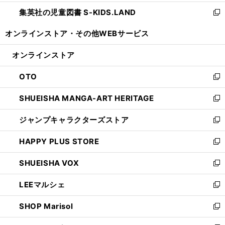
開
ウ
ン
し
集英社の児童図書 S-KIDS.LAND
く
で
ド
い
新
開
ウ
ウ
し
オンラインストア・
その他WEBサービス
く
で
ィ
い
開
ン
ウ
オンラインストア
く
ド
ィ
ウ
ン
OTO
で
ド
新
開
ウ
し
SHUEISHA MANGA-ART HERITAGE
く
で
い
新
開
ウ
し
ジャンプキャラクターズストア
く
ィ
い
新
ン
ウ
し
HAPPY PLUS STORE
ド
ィ
い
新
ウ
ン
ウ
し
SHUEISHA VOX
で
ド
ィ
い
新
開
ウ
ン
ウ
し
LEEマルシェ
く
で
ド
ィ
い
新
開
ウ
ン
ウ
し
SHOP Marisol
く
で
ド
ィ
い
新
開
ウ
ン
ウ
し