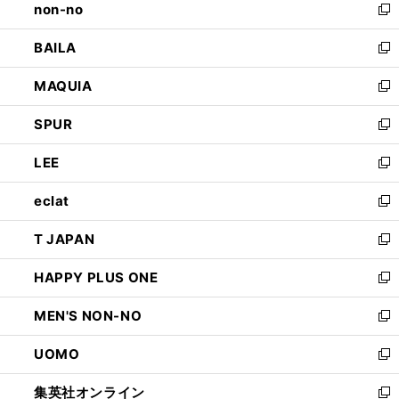
non-no
く
で
い
新
開
ウ
し
BAILA
く
ィ
い
新
ン
ウ
し
MAQUIA
ド
ィ
い
新
ウ
ン
ウ
し
SPUR
で
ド
ィ
い
新
開
ウ
ン
ウ
し
LEE
く
で
ド
ィ
い
新
開
ウ
ン
ウ
し
eclat
く
で
ド
ィ
い
新
開
ウ
ン
ウ
し
T JAPAN
く
で
ド
ィ
い
新
開
ウ
ン
ウ
し
HAPPY PLUS ONE
く
で
ド
ィ
い
新
開
ウ
ン
ウ
し
MEN'S NON-NO
く
で
ド
ィ
い
新
開
ウ
ン
ウ
し
UOMO
く
で
ド
ィ
い
新
開
ウ
ン
ウ
し
集英社オンライン
く
で
ド
ィ
い
新