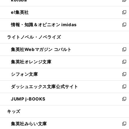
ド
ィ
い
新
開
ウ
ン
ウ
し
e!集英社
く
で
ド
ィ
い
新
開
ウ
ン
ウ
し
情報・知識＆オピニオン imidas
く
で
ド
ィ
い
新
開
ウ
ン
ウ
し
ライトノベル・ノベライズ
く
で
ド
ィ
い
開
ウ
ン
ウ
集英社Webマガジン コバルト
く
で
ド
ィ
新
開
ウ
ン
し
集英社オレンジ文庫
く
で
ド
い
新
開
ウ
ウ
し
シフォン文庫
く
で
ィ
い
新
開
ン
ウ
し
ダッシュエックス文庫公式サイト
く
ド
ィ
い
新
ウ
ン
ウ
し
JUMP j-BOOKS
で
ド
ィ
い
新
開
ウ
ン
ウ
し
キッズ
く
で
ド
ィ
い
開
ウ
ン
ウ
集英社みらい文庫
く
で
ド
ィ
新