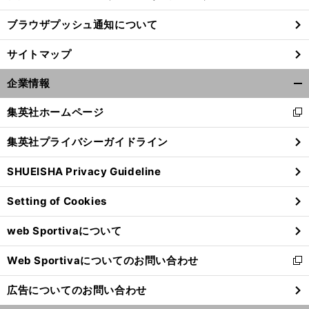
ブラウザプッシュ通知について
日
。
本の野球は疑問だらけ
ワニ男パリッシュは人形に怒りをぶつけた
サイトマップ
企業情報
開
く/
集英社ホームページ
新
閉
し
じ
集英社プライバシーガイドライン
い
る
ウ
SHUEISHA Privacy Guideline
ィ
ン
Setting of Cookies
ド
ウ
web Sportivaについて
で
開
Web Sportivaについてのお問い合わせ
く
新
し
広告についてのお問い合わせ
い
ウ