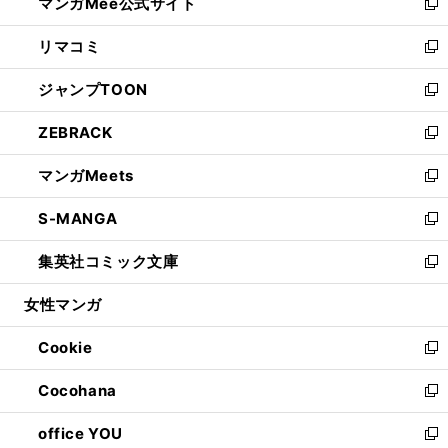
マンガMee公式サイト
く
ド
ィ
い
新
ウ
ン
ウ
し
リマコミ
で
ド
ィ
い
新
開
ウ
ン
ウ
し
ジャンプTOON
く
で
ド
ィ
い
新
開
ウ
ン
ウ
し
ZEBRACK
く
で
ド
ィ
い
新
開
ウ
ン
ウ
し
マンガMeets
く
で
ド
ィ
い
新
開
ウ
ン
ウ
し
S-MANGA
く
で
ド
ィ
い
新
開
ウ
ン
ウ
し
集英社コミック文庫
く
で
ド
ィ
い
新
開
ウ
ン
ウ
し
女性マンガ
く
で
ド
ィ
い
開
ウ
ン
ウ
Cookie
く
で
ド
ィ
新
開
ウ
ン
し
Cocohana
く
で
ド
い
新
開
ウ
ウ
し
office YOU
く
で
ィ
い
新