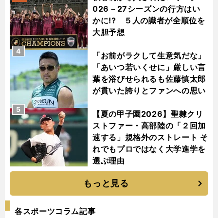
026－27シーズンの行方はい
かに!? ５人の識者が全順位を
大胆予想
4
「お前がラクして生意気だな」
「あいつ若いくせに」厳しい言
葉を浴びせられるも佐藤慎太郎
が貫いた誇りとファンへの思い
5
【夏の甲子園2026】聖隷クリ
ストファー・高部陸の「２回加
速する」規格外のストレート そ
れでもプロではなく大学進学を
選ぶ理由
もっと見る
各スポーツコラム記事