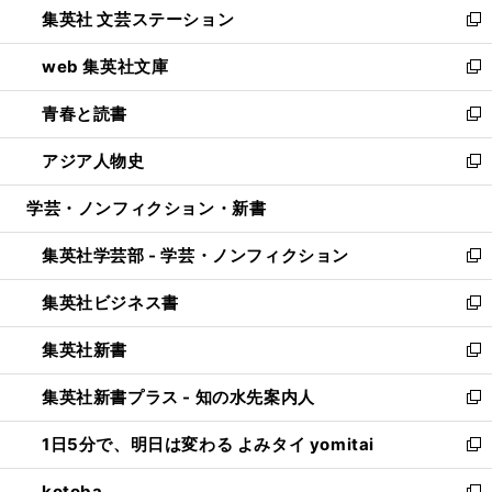
集英社 文芸ステーション
く
ィ
い
新
ン
ウ
し
web 集英社文庫
ド
ィ
い
新
ウ
ン
ウ
し
青春と読書
で
ド
ィ
い
新
開
ウ
ン
ウ
し
アジア人物史
く
で
ド
ィ
い
新
開
ウ
ン
ウ
し
学芸・ノンフィクション・新書
く
で
ド
ィ
い
開
ウ
ン
ウ
集英社学芸部 - 学芸・ノンフィクション
く
で
ド
ィ
新
開
ウ
ン
し
集英社ビジネス書
く
で
ド
い
新
開
ウ
ウ
し
集英社新書
く
で
ィ
い
新
開
ン
ウ
し
集英社新書プラス - 知の水先案内人
く
ド
ィ
い
新
ウ
ン
ウ
し
1日5分で、明日は変わる よみタイ yomitai
で
ド
ィ
い
新
開
ウ
ン
ウ
し
kotoba
く
で