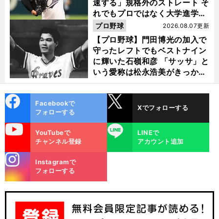
速する」規格外のストレート そ
れでもプロではなく大学進学を
選ぶ理由
プロ野球
2026.08.07更新
【プロ野球】門田博光の加入で
守ったレフトでもベストナイン
に輝いた石嶺和彦 「サッサ」と
いう愛称は松永浩美がきっか
け？
cebo
X
Facebookで
Xでフォローする
ok
フォローする
uTube
LINE
YouTubeで
LINEで
チャンネル登録
アカウント追加
stagra
Instagramで
m
フォローする