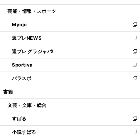
開
ウ
ン
ウ
し
芸能・情報・スポーツ
く
で
ド
ィ
い
開
ウ
ン
ウ
Myojo
く
で
ド
ィ
新
開
ウ
ン
し
週プレNEWS
く
で
ド
い
新
開
ウ
ウ
し
週プレ グラジャパ!
く
で
ィ
い
新
開
ン
ウ
し
Sportiva
く
ド
ィ
い
新
ウ
ン
ウ
し
パラスポ
で
ド
ィ
い
新
開
ウ
ン
ウ
し
書籍
く
で
ド
ィ
い
開
ウ
ン
ウ
文芸・文庫・総合
く
で
ド
ィ
開
ウ
ン
すばる
く
で
ド
新
開
ウ
し
小説すばる
く
で
い
新
開
ウ
し