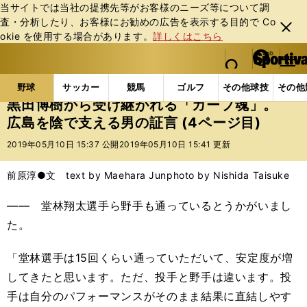
当サイトでは当社の提携先等がお客様のニーズ等について調
査・分析したり、お客様にお勧めの広告を表⽰する⽬的で Co
閉じ
okie を使⽤する場合があります。
詳しくはこちら
る
マイペ
web Sportiva (webスポルティーバ)
検索
メニュ
we
ー
野球の記事一覧
プロ野球
黒田博樹から受け継がれ
b
ジ
野球
サッカー
競馬
ゴルフ
その他球技
その他
ス
黒田博樹から受け継がれる「カープ魂」。
ポ
広島を陰で支える男の証言 (4ページ目)
ル
テ
2019年05月10日 15:37 公開
2019年05月10日 15:41 更新
ィ
ー
前原淳●文 text by Maehara Jun
photo by Nishida Taisuke
バ
―― 堂林翔太選手ら野手も通っているとうかがいまし
た。
「堂林選手は
15
回くらい通っていただいて、安定度が増
してきたと思います。ただ、投手と野手は違います。投
手は自分のパフォーマンスがそのまま結果に直結しやす