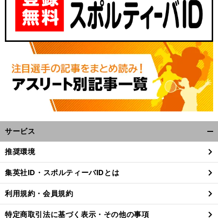
サービス
開
く/
推奨環境
閉
じ
集英社ID・スポルティーバIDとは
る
利用規約・会員規約
特定商取引法に基づく表示・その他の事項