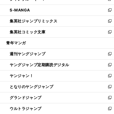
新
開
ウ
ン
ウ
し
S-MANGA
く
で
ド
ィ
い
新
開
ウ
ン
ウ
し
集英社ジャンプリミックス
く
で
ド
ィ
い
新
開
ウ
ン
ウ
し
集英社コミック文庫
く
で
ド
ィ
い
新
開
ウ
ン
ウ
し
青年マンガ
く
で
ド
ィ
い
開
ウ
ン
ウ
週刊ヤングジャンプ
く
で
ド
ィ
新
開
ウ
ン
し
ヤングジャンプ定期購読デジタル
く
で
ド
い
新
開
ウ
ウ
し
ヤンジャン！
く
で
ィ
い
新
開
ン
ウ
し
となりのヤングジャンプ
く
ド
ィ
い
新
ウ
ン
ウ
し
グランドジャンプ
で
ド
ィ
い
新
開
ウ
ン
ウ
し
ウルトラジャンプ
く
で
ド
ィ
い
新
開