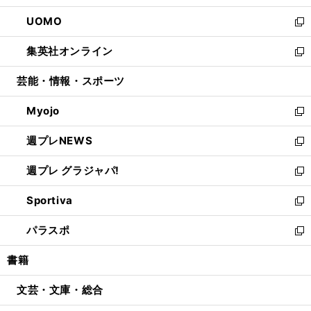
開
ウ
ン
ウ
し
UOMO
く
で
ド
ィ
い
新
開
ウ
ン
ウ
し
集英社オンライン
く
で
ド
ィ
い
新
開
ウ
ン
ウ
し
芸能・情報・スポーツ
く
で
ド
ィ
い
開
ウ
ン
ウ
Myojo
く
で
ド
ィ
新
開
ウ
ン
し
週プレNEWS
く
で
ド
い
新
開
ウ
ウ
し
週プレ グラジャパ!
く
で
ィ
い
新
開
ン
ウ
し
Sportiva
く
ド
ィ
い
新
ウ
ン
ウ
し
パラスポ
で
ド
ィ
い
新
開
ウ
ン
ウ
し
書籍
く
で
ド
ィ
い
開
ウ
ン
ウ
文芸・文庫・総合
く
で
ド
ィ
開
ウ
ン