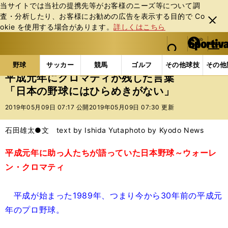
当サイトでは当社の提携先等がお客様のニーズ等について調
査・分析したり、お客様にお勧めの広告を表⽰する⽬的で Co
閉じ
okie を使⽤する場合があります。
詳しくはこちら
る
マイペ
web Sportiva (webスポルティーバ)
検索
メニュ
we
ー
野球の記事一覧
プロ野球
平成元年にクロマティが
b
ジ
野球
サッカー
競馬
ゴルフ
その他球技
その他
ス
平成元年にクロマティが残した言葉
ポ
「日本の野球にはひらめきがない」
ル
テ
2019年05月09日 07:17 公開
2019年05月09日 07:30 更新
ィ
ー
石田雄太●文 text by Ishida Yuta
photo by Kyodo News
バ
平成元年に助っ人たちが語っていた日本野球～ウォーレ
ン・クロマティ
平成が始まった1989年、つまり今から30年前の平成元
年のプロ野球。