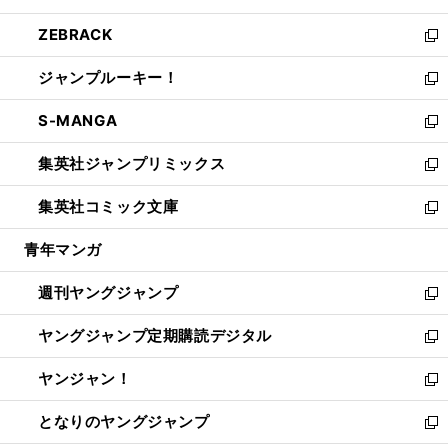
開
ウ
ン
ウ
し
ZEBRACK
く
で
ド
ィ
い
新
開
ウ
ン
ウ
し
ジャンプルーキー！
く
で
ド
ィ
い
新
開
ウ
ン
ウ
し
S-MANGA
く
で
ド
ィ
い
新
開
ウ
ン
ウ
し
集英社ジャンプリミックス
く
で
ド
ィ
い
新
開
ウ
ン
ウ
し
集英社コミック文庫
く
で
ド
ィ
い
新
開
ウ
ン
ウ
し
青年マンガ
く
で
ド
ィ
い
開
ウ
ン
ウ
週刊ヤングジャンプ
く
で
ド
ィ
新
開
ウ
ン
し
ヤングジャンプ定期購読デジタル
く
で
ド
い
新
開
ウ
ウ
し
ヤンジャン！
く
で
ィ
い
新
開
ン
ウ
し
となりのヤングジャンプ
く
ド
ィ
い
新
ウ
ン
ウ
し