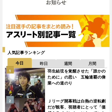
人気記事ランキング
今日
昨日
週間
月間
羽生結弦を覚醒させた「誰かの
1
ために」の思い 五輪連覇の偉
業への道のり
Ｊリーグ開幕戦は白熱の逆転劇
2
だが観客、視聴者にとって「価