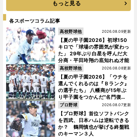
もっと見る
各スポーツコラム記事
高校野球他
2026.08.09更新
【夏の甲子園2026】初球150
キロで「球場の雰囲気が変わっ
た」 29年ぶり白星を呼んだ大
分商・平田玲翔の底知れぬ才能
高校野球他
2026.08.08更新
【夏の甲子園2026】「ウチを
選んでくれるのは『Ｂランク』
の選手たち」 八幡商が15年ぶ
り甲子園をつかんだ"名門復
活"の舞台裏
プロ野球
2026.08.07更新
【プロ野球】首位ソフトバンク
を西武、日本ハムは逆転できる
か？ 鶴岡慎也が挙げる終盤戦
のキーマン３人