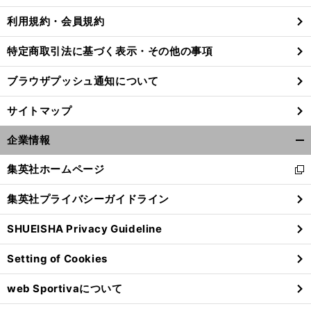
利用規約・会員規約
特定商取引法に基づく表示・その他の事項
ブラウザプッシュ通知について
サイトマップ
企業情報
開
く/
集英社ホームページ
新
閉
し
じ
集英社プライバシーガイドライン
い
る
ウ
SHUEISHA Privacy Guideline
ィ
ン
Setting of Cookies
ド
ウ
web Sportivaについて
で
開