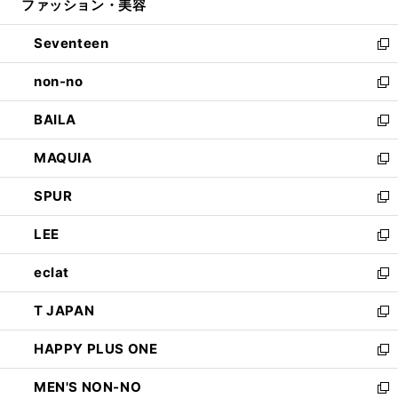
ファッション・美容
く
で
ド
ィ
開
ウ
ン
Seventeen
く
で
ド
新
開
ウ
し
non-no
く
で
い
新
開
ウ
し
BAILA
く
ィ
い
新
ン
ウ
し
MAQUIA
ド
ィ
い
新
ウ
ン
ウ
し
SPUR
で
ド
ィ
い
新
開
ウ
ン
ウ
し
LEE
く
で
ド
ィ
い
新
開
ウ
ン
ウ
し
eclat
く
で
ド
ィ
い
新
開
ウ
ン
ウ
し
T JAPAN
く
で
ド
ィ
い
新
開
ウ
ン
ウ
し
HAPPY PLUS ONE
く
で
ド
ィ
い
新
開
ウ
ン
ウ
し
MEN'S NON-NO
く
で
ド
ィ
い
新