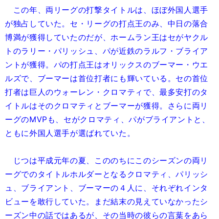
この年、両リーグの打撃タイトルは、ほぼ外国人選手
が独占していた。セ・リーグの打点王のみ、中日の落合
博満が獲得していたのだが、ホームラン王はセがヤクル
トのラリー・パリッシュ、パが近鉄のラルフ・ブライア
ントが獲得。パの打点王はオリックスのブーマー・ウエ
ルズで、ブーマーは首位打者にも輝いている。セの首位
打者は巨人のウォーレン・クロマティで、最多安打のタ
イトルはそのクロマティとブーマーが獲得。さらに両リ
ーグのMVPも、セがクロマティ、パがブライアントと、
ともに外国人選手が選ばれていた。
じつは平成元年の夏、こののちにこのシーズンの両リ
ーグでのタイトルホルダーとなるクロマティ、パリッシ
ュ、ブライアント、ブーマーの４人に、それぞれインタ
ビューを敢行していた。まだ結末の見えていなかったシ
ーズン中の話ではあるが、その当時の彼らの言葉をあら