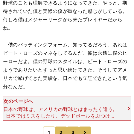
野球のことも理解できるようになってきた。やっと、期
待されていた僕と実際の僕が重なった感じがしている。
何しろ僕はメジャーリーグから来たプレイヤーだから
ね。
僕のバッティングフォーム、知ってるだろう。あれは
ピート・ローズのマネをしてるんだ。彼は永遠に僕のヒ
ーローだよ。僕の野球のスタイルは、ピート・ローズの
ようでありたいとずっと思い続けてきた。そうしてアメ
リカで挙げてきた実績を、日本でも立証できたという気
分なんだ。
次のページへ
日本の野球は、アメリカの野球とはまったく違う。
日本ではミスをしたり、デッドボールをぶつけた
時、「スミマセン、スミマセン」と、頭を下げるだ
ろ。ネガティブな野球なんだ。しかも先頭バッター
次
1
2
3
のページへ