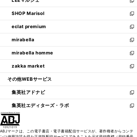
LEEマルシェ
く
で
ド
ィ
い
新
開
ウ
ン
ウ
し
SHOP Marisol
く
で
ド
ィ
い
新
開
ウ
ン
ウ
し
eclat premium
く
で
ド
ィ
い
新
開
ウ
ン
ウ
し
mirabella
く
で
ド
ィ
い
新
開
ウ
ン
ウ
し
mirabella homme
く
で
ド
ィ
い
新
開
ウ
ン
ウ
し
zakka market
く
で
ド
ィ
い
新
開
ウ
ン
ウ
し
その他WEBサービス
く
で
ド
ィ
い
開
ウ
ン
ウ
集英社アドナビ
く
で
ド
ィ
新
開
ウ
ン
し
集英社エディターズ・ラボ
く
で
ド
い
新
開
ウ
ウ
し
く
で
ィ
い
開
ン
ウ
ABJマークは、この電子書店・電子書籍配信サービスが、著作権者からコンテ
く
ド
ィ
ンツ使用許諾を得た正規版配信サービスであることを示す登録商標（登録番号