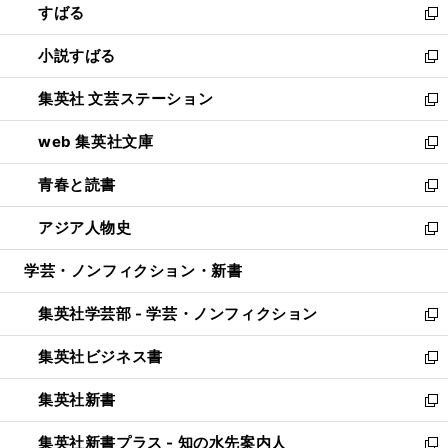
すばる
く
で
ド
新
開
ウ
し
小説すばる
く
で
い
新
開
ウ
し
集英社 文芸ステーション
く
ィ
い
新
ン
ウ
し
web 集英社文庫
ド
ィ
い
新
ウ
ン
ウ
し
青春と読書
で
ド
ィ
い
新
開
ウ
ン
ウ
し
アジア人物史
く
で
ド
ィ
い
新
開
ウ
ン
ウ
し
学芸・ノンフィクション・新書
く
で
ド
ィ
い
開
ウ
ン
ウ
集英社学芸部 - 学芸・ノンフィクション
く
で
ド
ィ
新
開
ウ
ン
し
集英社ビジネス書
く
で
ド
い
新
開
ウ
ウ
し
集英社新書
く
で
ィ
い
新
開
ン
ウ
し
集英社新書プラス - 知の水先案内人
く
ド
ィ
い
新