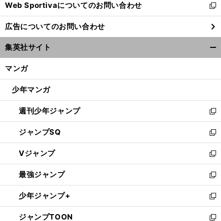
Web Sportivaについてのお問い合わせ
く
新
し
広告についてのお問い合わせ
い
ウ
集英社サイト
ィ
開
ン
く/
マンガ
ド
閉
ウ
じ
少年マンガ
で
る
開
週刊少年ジャンプ
く
新
し
ジャンプSQ
い
新
ウ
し
Vジャンプ
ィ
い
新
ン
ウ
し
最強ジャンプ
ド
ィ
い
新
ウ
ン
ウ
し
少年ジャンプ+
で
ド
ィ
い
新
開
ウ
ン
ウ
し
ジャンプTOON
く
で
ド
ィ
い
新