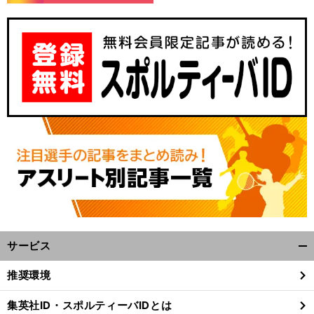
、
。
前
へ
サービス
開
く/
推奨環境
閉
じ
集英社ID・スポルティーバIDとは
る