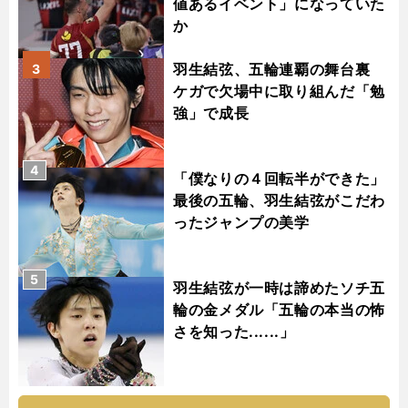
値あるイベント」になっていた
か
羽生結弦、五輪連覇の舞台裏
3
ケガで欠場中に取り組んだ「勉
強」で成長
4
「僕なりの４回転半ができた」
最後の五輪、羽生結弦がこだわ
ったジャンプの美学
5
羽生結弦が一時は諦めたソチ五
輪の金メダル「五輪の本当の怖
さを知った......」