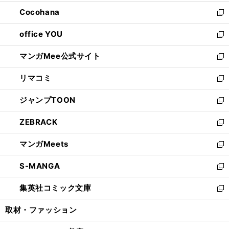
開
ウ
ン
し
Cocohana
く
で
ド
い
新
開
ウ
ウ
し
office YOU
く
で
ィ
い
新
開
ン
ウ
し
マンガMee公式サイト
く
ド
ィ
い
新
ウ
ン
ウ
し
リマコミ
で
ド
ィ
い
新
開
ウ
ン
ウ
し
ジャンプTOON
く
で
ド
ィ
い
新
開
ウ
ン
ウ
し
ZEBRACK
く
で
ド
ィ
い
新
開
ウ
ン
ウ
し
マンガMeets
く
で
ド
ィ
い
新
開
ウ
ン
ウ
し
S-MANGA
く
で
ド
ィ
い
新
開
ウ
ン
ウ
し
集英社コミック文庫
く
で
ド
ィ
い
新
開
ウ
ン
ウ
し
取材・ファッション
く
で
ド
ィ
い
開
ウ
ン
ウ