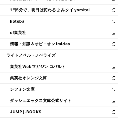
ウ
ン
ウ
し
1日5分で、明日は変わる よみタイ yomitai
で
ド
ィ
い
新
開
ウ
ン
ウ
し
kotoba
く
で
ド
ィ
い
新
開
ウ
ン
ウ
し
e!集英社
く
で
ド
ィ
い
新
開
ウ
ン
ウ
し
情報・知識＆オピニオン imidas
く
で
ド
ィ
い
新
開
ウ
ン
ウ
し
ライトノベル・ノベライズ
く
で
ド
ィ
い
開
ウ
ン
ウ
集英社Webマガジン コバルト
く
で
ド
ィ
新
開
ウ
ン
し
集英社オレンジ文庫
く
で
ド
い
新
開
ウ
ウ
し
シフォン文庫
く
で
ィ
い
新
開
ン
ウ
し
ダッシュエックス文庫公式サイト
く
ド
ィ
い
新
ウ
ン
ウ
し
JUMP j-BOOKS
で
ド
ィ
い
新
開
ウ