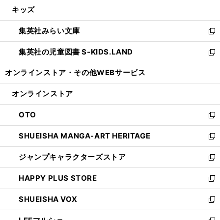
ン
ウ
し
キッズ
く
で
ド
ィ
い
開
ウ
ン
ウ
集英社みらい文庫
く
で
ド
ィ
新
開
ウ
ン
し
集英社の児童図書 S-KIDS.LAND
く
で
ド
い
新
開
ウ
ウ
し
オンラインストア・
その他WEBサービス
く
で
ィ
い
開
ン
ウ
オンラインストア
く
ド
ィ
ウ
ン
OTO
で
ド
新
開
ウ
し
SHUEISHA MANGA-ART HERITAGE
く
で
い
新
開
ウ
し
ジャンプキャラクターズストア
く
ィ
い
新
ン
ウ
し
HAPPY PLUS STORE
ド
ィ
い
新
ウ
ン
ウ
し
SHUEISHA VOX
で
ド
ィ
い
新
開
ウ
ン
ウ
し