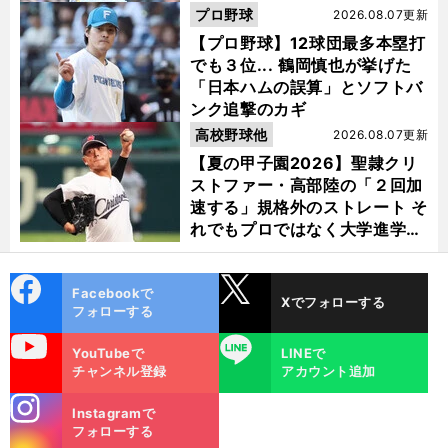
プロ野球
2026.08.07更新
【プロ野球】12球団最多本塁打
でも３位... 鶴岡慎也が挙げた
「日本ハムの誤算」とソフトバ
ンク追撃のカギ
高校野球他
2026.08.07更新
【夏の甲子園2026】聖隷クリ
ストファー・高部陸の「２回加
速する」規格外のストレート そ
れでもプロではなく大学進学を
選ぶ理由
cebo
X
Facebookで
Xでフォローする
ok
フォローする
uTube
LINE
YouTubeで
LINEで
チャンネル登録
アカウント追加
stagra
Instagramで
m
フォローする