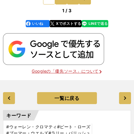
がヒットで出たら、
1 / 3
いいね
Xでポストする
LINEで送る
line
faceboo
x
k
Googleの「優先ソース」について
一覧に戻る
キーワード
#ウォーレン・クロマティ
#ピート・ローズ
#ブーマー・ウエルズ
#ラリー・パリッシュ