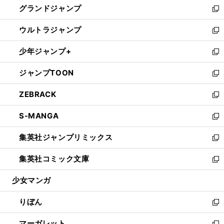
グランドジャンプ
で
ド
ィ
い
新
開
ウ
ン
ウ
し
ウルトラジャンプ
く
で
ド
ィ
い
新
開
ウ
ン
ウ
し
少年ジャンプ+
く
で
ド
ィ
い
新
開
ウ
ン
ウ
し
ジャンプTOON
く
で
ド
ィ
い
新
開
ウ
ン
ウ
し
ZEBRACK
く
で
ド
ィ
い
新
開
ウ
ン
ウ
し
S-MANGA
く
で
ド
ィ
い
新
開
ウ
ン
ウ
し
集英社ジャンプリミックス
く
で
ド
ィ
い
新
開
ウ
ン
ウ
し
集英社コミック文庫
く
で
ド
ィ
い
新
開
ウ
ン
ウ
し
少女マンガ
く
で
ド
ィ
い
開
ウ
ン
ウ
りぼん
く
で
ド
ィ
新
開
ウ
ン
し
マーガレット
く
で