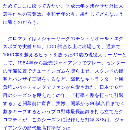
ためてここに綴ってみたい。平成元年を沸かせた外国人
選手たちの言葉は、令和元年の今、果たしてどんなふう
に響くのだろう。
クロマティはメジャーリーグのモントリオール・エク
スポズで実働９年、1000試合以上に出場して、通算で
1000本を越えるヒットを放った30歳の現役大リーガーと
して、1984年から読売ジャイアンツでプレー。センター
の守備位置でチューインガムを膨らませ、スタンドの観
客とバンザイ三唱をするなど、陽気なキャラクターと勝
負強いバッティングでファンから愛された。日本で６年
目のシーズンを迎えたこの年、「打率４割を打って引退
する」と開幕前に宣言。実際、開幕から96試合目まで４
割をキープするというプロ野球最長記録を打ち立てたク
ロマティが、このシーズンに記録した打率.378は、ジャ
イアンツの歴代最高打率だった。