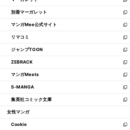
ド
い
新
開
ウ
ウ
し
別冊マーガレット
く
で
ィ
い
新
開
ン
ウ
し
マンガMee公式サイト
く
ド
ィ
い
新
ウ
ン
ウ
し
リマコミ
で
ド
ィ
い
新
開
ウ
ン
ウ
し
ジャンプTOON
く
で
ド
ィ
い
新
開
ウ
ン
ウ
し
ZEBRACK
く
で
ド
ィ
い
新
開
ウ
ン
ウ
し
マンガMeets
く
で
ド
ィ
い
新
開
ウ
ン
ウ
し
S-MANGA
く
で
ド
ィ
い
新
開
ウ
ン
ウ
し
集英社コミック文庫
く
で
ド
ィ
い
新
開
ウ
ン
ウ
し
女性マンガ
く
で
ド
ィ
い
開
ウ
ン
ウ
Cookie
く
で
ド
ィ
新