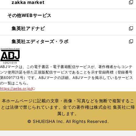
zakka market
く
で
ド
ィ
い
新
開
ウ
ン
ウ
し
その他WEBサービス
く
で
ド
ィ
い
開
ウ
ン
ウ
集英社アドナビ
く
で
ド
ィ
新
開
ウ
ン
し
集英社エディターズ・ラボ
く
で
ド
い
新
開
ウ
ウ
し
く
で
ィ
い
開
ン
ウ
ABJマークは、この電子書店・電子書籍配信サービスが、著作権者からコンテ
く
ド
ィ
ンツ使用許諾を得た正規版配信サービスであることを示す登録商標（登録番号
ウ
ン
第6091713号）です。ABJマークの詳細、ABJマークを掲示しているサービス
で
ド
の一覧はこちら。
開
ウ
https://aebs.or.jp/
新
く
で
し
い
開
本ホームページに記載の文章・画像・写真などを無断で複製するこ
ウ
く
とは法律で禁じられています。全ての著作権は株式会社 集英社に帰
ィ
属します。
ン
ド
© SHUEISHA Inc. All Rights Reserved.
ウ
で
開