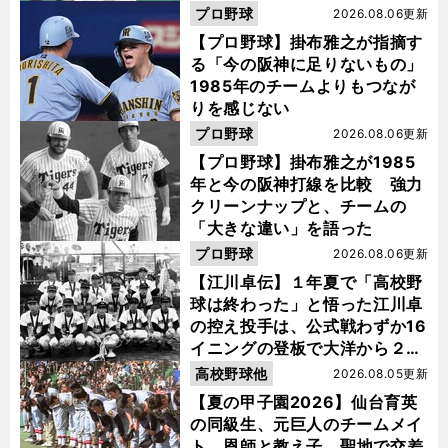
プロ野球
2026.08.06更新
【プロ野球】掛布雅之が指摘す
る「今の阪神に足りないもの」
1985年のチームよりもつなが
りを感じない
プロ野球
2026.08.06更新
【プロ野球】掛布雅之が1985
年と今の阪神打線を比較 強力
クリーンナップと、チームの
「大きな違い」を語った
プロ野球
2026.08.06更新
【江川卓伝】１年夏で「高校野
球は終わった」と悟った江川卓
の控え投手は、公式戦わずか16
イニングの登板で大洋から２位
指名を受けた
高校野球他
2026.08.05更新
【夏の甲子園2026】仙台育英
の同級生、元巨人のチームメイ
ト、恩師と教え子...聖地で交差