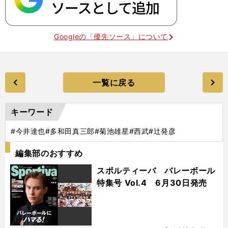
Googleの「優先ソース」について
一覧に戻る
キーワード
#今井達也
#多和田真三郎
#菊池雄星
#西武
#辻発彦
編集部のおすすめ
スポルティーバ バレーボール
特集号 Vol.4 6月30日発売