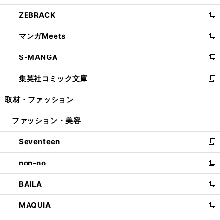
開
ウ
ン
ウ
し
ZEBRACK
く
で
ド
ィ
い
新
開
ウ
ン
ウ
し
マンガMeets
く
で
ド
ィ
い
新
開
ウ
ン
ウ
し
S-MANGA
く
で
ド
ィ
い
新
開
ウ
ン
ウ
し
集英社コミック文庫
く
で
ド
ィ
い
新
開
ウ
ン
ウ
し
取材・ファッション
く
で
ド
ィ
い
開
ウ
ン
ウ
ファッション・美容
く
で
ド
ィ
開
ウ
ン
Seventeen
く
で
ド
新
開
ウ
し
non-no
く
で
い
新
開
ウ
し
BAILA
く
ィ
い
新
ン
ウ
し
MAQUIA
ド
ィ
い
新
ウ
ン
ウ
し