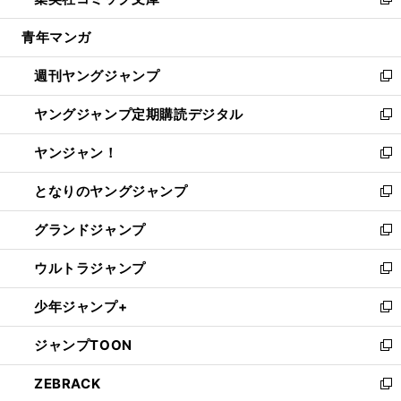
ィ
い
新
開
ウ
ン
ウ
し
青年マンガ
く
で
ド
ィ
い
開
ウ
ン
ウ
週刊ヤングジャンプ
く
で
ド
ィ
新
開
ウ
ン
し
ヤングジャンプ定期購読デジタル
く
で
ド
い
新
開
ウ
ウ
し
ヤンジャン！
く
で
ィ
い
新
開
ン
ウ
し
となりのヤングジャンプ
く
ド
ィ
い
新
ウ
ン
ウ
し
グランドジャンプ
で
ド
ィ
い
新
開
ウ
ン
ウ
し
ウルトラジャンプ
く
で
ド
ィ
い
新
開
ウ
ン
ウ
し
少年ジャンプ+
く
で
ド
ィ
い
新
開
ウ
ン
ウ
し
ジャンプTOON
く
で
ド
ィ
い
新
開
ウ
ン
ウ
し
ZEBRACK
く
で
ド
ィ
い
新