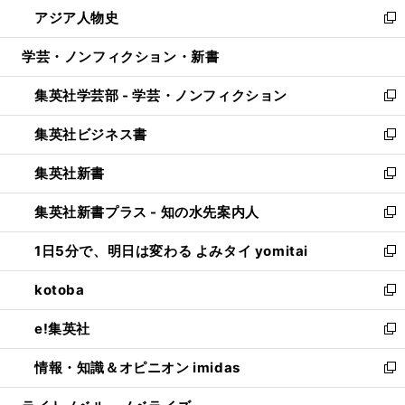
ウ
し
アジア人物史
く
で
ド
ィ
い
新
開
ウ
ン
ウ
し
学芸・ノンフィクション・新書
く
で
ド
ィ
い
開
ウ
ン
ウ
集英社学芸部 - 学芸・ノンフィクション
く
で
ド
ィ
新
開
ウ
ン
し
集英社ビジネス書
く
で
ド
い
新
開
ウ
ウ
し
集英社新書
く
で
ィ
い
新
開
ン
ウ
し
集英社新書プラス - 知の水先案内人
く
ド
ィ
い
新
ウ
ン
ウ
し
1日5分で、明日は変わる よみタイ yomitai
で
ド
ィ
い
新
開
ウ
ン
ウ
し
kotoba
く
で
ド
ィ
い
新
開
ウ
ン
ウ
し
e!集英社
く
で
ド
ィ
い
新
開
ウ
ン
ウ
し
情報・知識＆オピニオン imidas
く
で
ド
ィ
い
新
開
ウ
ン
ウ
し