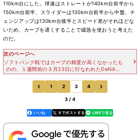
110km台にした。球速はストレートが140km台前半から
150km台前半、スライダーは130km台前半から中盤、チ
ェンジアップは130km台後半とスピード差がそれほどな
いため、カーブを遅くすることで緩急を使おうと考えた
のだ。
次のページへ
ソフトバンク戦ではカーブの精度が高くなかったも
のの、１週間前の３月23日に行なわれたDeNAと
のオープン戦では、カウント球にも決め球にも使っ
ている。こうした向上心と積極的に変わっていく姿
次
1
2
3
4
のページへ
のページへ
勢は菊池と共通
前
3 / 4
いいね
Xでポストする
LINEで送る
line
faceboo
x
k