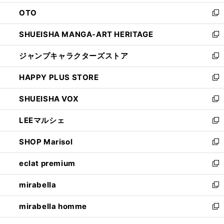
ウ
ン
OTO
で
ド
新
開
ウ
し
SHUEISHA MANGA-ART HERITAGE
く
で
い
新
開
ウ
し
ジャンプキャラクターズストア
く
ィ
い
新
ン
ウ
し
HAPPY PLUS STORE
ド
ィ
い
新
ウ
ン
ウ
し
SHUEISHA VOX
で
ド
ィ
い
新
開
ウ
ン
ウ
し
LEEマルシェ
く
で
ド
ィ
い
新
開
ウ
ン
ウ
し
SHOP Marisol
く
で
ド
ィ
い
新
開
ウ
ン
ウ
し
eclat premium
く
で
ド
ィ
い
新
開
ウ
ン
ウ
し
mirabella
く
で
ド
ィ
い
新
開
ウ
ン
ウ
し
mirabella homme
く
で
ド
ィ
い
新
開
ウ
ン
ウ
し