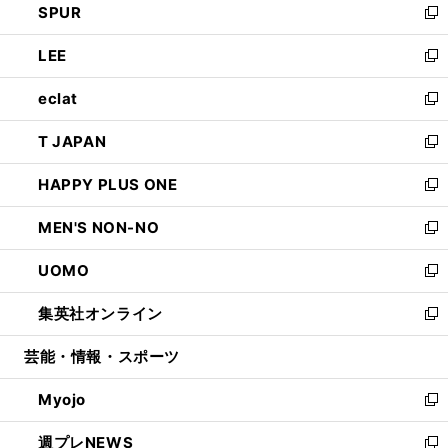
SPUR
で
ド
ィ
い
新
開
ウ
ン
ウ
し
LEE
く
で
ド
ィ
い
新
開
ウ
ン
ウ
し
eclat
く
で
ド
ィ
い
新
開
ウ
ン
ウ
し
T JAPAN
く
で
ド
ィ
い
新
開
ウ
ン
ウ
し
HAPPY PLUS ONE
く
で
ド
ィ
い
新
開
ウ
ン
ウ
し
MEN'S NON-NO
く
で
ド
ィ
い
新
開
ウ
ン
ウ
し
UOMO
く
で
ド
ィ
い
新
開
ウ
ン
ウ
し
集英社オンライン
く
で
ド
ィ
い
新
開
ウ
ン
ウ
し
芸能・情報・スポーツ
く
で
ド
ィ
い
開
ウ
ン
ウ
Myojo
く
で
ド
ィ
新
開
ウ
ン
し
週プレNEWS
く
で
ド
い
新