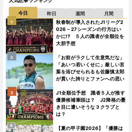
人気記事ランキング
今日
昨日
週間
月間
秋春制が導入されたJ1リーグ2
1
026－27シーズンの行方はい
かに!? ５人の識者が全順位を
大胆予想
「お前がラクして生意気だな」
2
「あいつ若いくせに」厳しい言
葉を浴びせられるも佐藤慎太郎
が貫いた誇りとファンへの思い
J1全順位予想 識者５人が推す
3
優勝候補筆頭は？ J2降格の憂
き目に遭いそうな３クラブと
は？
4
【夏の甲子園2026】「優勝は