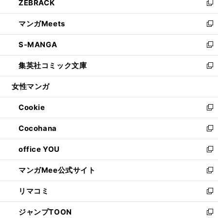
ZEBRACK
く
で
ド
ィ
い
新
開
ウ
ン
ウ
し
マンガMeets
く
で
ド
ィ
い
新
開
ウ
ン
ウ
し
S-MANGA
く
で
ド
ィ
い
新
開
ウ
ン
ウ
し
集英社コミック文庫
く
で
ド
ィ
い
新
開
ウ
ン
ウ
し
女性マンガ
く
で
ド
ィ
い
開
ウ
ン
ウ
Cookie
く
で
ド
ィ
新
開
ウ
ン
し
Cocohana
く
で
ド
い
新
開
ウ
ウ
し
office YOU
く
で
ィ
い
新
開
ン
ウ
し
マンガMee公式サイト
く
ド
ィ
い
新
ウ
ン
ウ
し
リマコミ
で
ド
ィ
い
新
開
ウ
ン
ウ
し
ジャンプTOON
く
で
ド
ィ
い
新