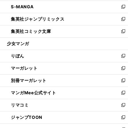
開
ウ
ン
ウ
し
S-MANGA
く
で
ド
ィ
い
新
開
ウ
ン
ウ
し
集英社ジャンプリミックス
く
で
ド
ィ
い
新
開
ウ
ン
ウ
し
集英社コミック文庫
く
で
ド
ィ
い
新
開
ウ
ン
ウ
し
少女マンガ
く
で
ド
ィ
い
開
ウ
ン
ウ
りぼん
く
で
ド
ィ
新
開
ウ
ン
し
マーガレット
く
で
ド
い
新
開
ウ
ウ
し
別冊マーガレット
く
で
ィ
い
新
開
ン
ウ
し
マンガMee公式サイト
く
ド
ィ
い
新
ウ
ン
ウ
し
リマコミ
で
ド
ィ
い
新
開
ウ
ン
ウ
し
ジャンプTOON
く
で
ド
ィ
い
新
開
ウ
ン
ウ
し