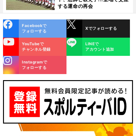
する運命の再会
cebo
X
Facebookで
Xでフォローする
ok
フォローする
uTube
LINE
YouTubeで
LINEで
チャンネル登録
アカウント追加
stagra
Instagramで
m
フォローする