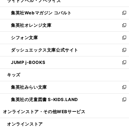
ライトノベル・ノベライズ
く
で
ド
ィ
い
開
ウ
ン
ウ
集英社Webマガジン コバルト
く
で
ド
ィ
新
開
ウ
ン
し
集英社オレンジ文庫
く
で
ド
い
新
開
ウ
ウ
し
シフォン文庫
く
で
ィ
い
新
開
ン
ウ
し
ダッシュエックス文庫公式サイト
く
ド
ィ
い
新
ウ
ン
ウ
し
JUMP j-BOOKS
で
ド
ィ
い
新
開
ウ
ン
ウ
し
キッズ
く
で
ド
ィ
い
開
ウ
ン
ウ
集英社みらい文庫
く
で
ド
ィ
新
開
ウ
ン
し
集英社の児童図書 S-KIDS.LAND
く
で
ド
い
新
開
ウ
ウ
し
オンラインストア・
その他WEBサービス
く
で
ィ
い
開
ン
ウ
オンラインストア
く
ド
ィ