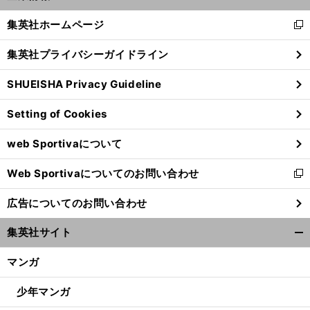
開
へ
く/
集英社ホームページ
新
閉
し
じ
集英社プライバシーガイドライン
い
る
ウ
SHUEISHA Privacy Guideline
ィ
ン
Setting of Cookies
ド
ウ
web Sportivaについて
で
開
Web Sportivaについてのお問い合わせ
く
新
し
広告についてのお問い合わせ
い
ウ
集英社サイト
ィ
開
ン
く/
マンガ
ド
閉
ウ
じ
少年マンガ
で
る
開