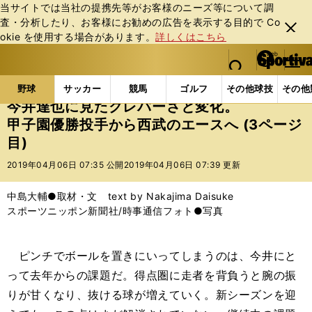
当サイトでは当社の提携先等がお客様のニーズ等について調
査・分析したり、お客様にお勧めの広告を表⽰する⽬的で Co
閉じ
okie を使⽤する場合があります。
詳しくはこちら
る
マイペ
web Sportiva (webスポルティーバ)
検索
メニュ
we
ー
野球の記事一覧
プロ野球
今井達也に見たクレバー
b
ジ
野球
サッカー
競馬
ゴルフ
その他球技
その他
ス
今井達也に見たクレバーさと変化。
ポ
甲子園優勝投手から西武のエースへ (3ページ
ル
目)
テ
ィ
2019年04月06日 07:35 公開
2019年04月06日 07:39 更新
ー
バ
中島大輔●取材・文 text by Nakajima Daisuke
スポーツニッポン新聞社/時事通信フォト●写真
ピンチでボールを置きにいってしまうのは、今井にと
って去年からの課題だ。得点圏に走者を背負うと腕の振
りが甘くなり、抜ける球が増えていく。新シーズンを迎