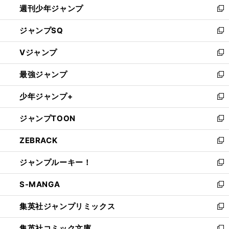
週刊少年ジャンプ
く
新
し
ジャンプSQ
い
新
ウ
し
Vジャンプ
ィ
い
新
ン
ウ
し
最強ジャンプ
ド
ィ
い
新
ウ
ン
ウ
し
少年ジャンプ+
で
ド
ィ
い
新
開
ウ
ン
ウ
し
ジャンプTOON
く
で
ド
ィ
い
新
開
ウ
ン
ウ
し
ZEBRACK
く
で
ド
ィ
い
新
開
ウ
ン
ウ
し
ジャンプルーキー！
く
で
ド
ィ
い
新
開
ウ
ン
ウ
し
S-MANGA
く
で
ド
ィ
い
新
開
ウ
ン
ウ
し
集英社ジャンプリミックス
く
で
ド
ィ
い
新
開
ウ
ン
ウ
し
集英社コミック文庫
く
で
ド