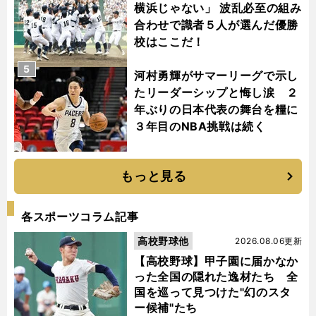
横浜じゃない」 波乱必至の組み
合わせで識者５人が選んだ優勝
校はここだ！
5
河村勇輝がサマーリーグで示し
たリーダーシップと悔し涙 ２
年ぶりの日本代表の舞台を糧に
３年目のNBA挑戦は続く
もっと見る
各スポーツコラム記事
高校野球他
2026.08.06更新
【高校野球】甲子園に届かなか
った全国の隠れた逸材たち 全
国を巡って見つけた"幻のスタ
ー候補"たち