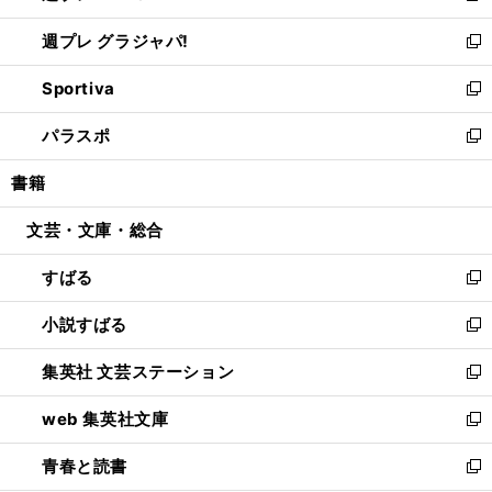
開
ウ
ウ
し
週プレ グラジャパ!
く
で
ィ
い
新
開
ン
ウ
し
Sportiva
く
ド
ィ
い
新
ウ
ン
ウ
し
パラスポ
で
ド
ィ
い
新
開
ウ
ン
ウ
し
書籍
く
で
ド
ィ
い
開
ウ
ン
ウ
文芸・文庫・総合
く
で
ド
ィ
開
ウ
ン
すばる
く
で
ド
新
開
ウ
し
小説すばる
く
で
い
新
開
ウ
し
集英社 文芸ステーション
く
ィ
い
新
ン
ウ
し
web 集英社文庫
ド
ィ
い
新
ウ
ン
ウ
し
青春と読書
で
ド
ィ
い
新
開
ウ
ン