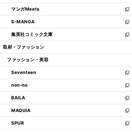
開
ウ
ン
ウ
し
マンガMeets
く
で
ド
ィ
い
新
開
ウ
ン
ウ
し
S-MANGA
く
で
ド
ィ
い
新
開
ウ
ン
ウ
し
集英社コミック文庫
く
で
ド
ィ
い
新
開
ウ
ン
ウ
し
取材・ファッション
く
で
ド
ィ
い
開
ウ
ン
ウ
ファッション・美容
く
で
ド
ィ
開
ウ
ン
Seventeen
く
で
ド
新
開
ウ
し
non-no
く
で
い
新
開
ウ
し
BAILA
く
ィ
い
新
ン
ウ
し
MAQUIA
ド
ィ
い
新
ウ
ン
ウ
し
SPUR
で
ド
ィ
い
新
開
ウ
ン
ウ
し