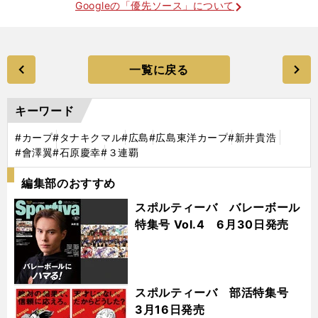
Googleの「優先ソース」について
一覧に戻る
キーワード
#カープ
#タナキクマル
#広島
#広島東洋カープ
#新井貴浩
#會澤翼
#石原慶幸
#３連覇
編集部のおすすめ
スポルティーバ バレーボール
特集号 Vol.4 6月30日発売
スポルティーバ 部活特集号
3月16日発売