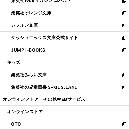
集英社Webマガジン コバルト
く
で
ド
ィ
新
開
ウ
ン
し
集英社オレンジ文庫
く
で
ド
い
新
開
ウ
ウ
し
シフォン文庫
く
で
ィ
い
新
開
ン
ウ
し
ダッシュエックス文庫公式サイト
く
ド
ィ
い
新
ウ
ン
ウ
し
JUMP j-BOOKS
で
ド
ィ
い
新
開
ウ
ン
ウ
し
キッズ
く
で
ド
ィ
い
開
ウ
ン
ウ
集英社みらい文庫
く
で
ド
ィ
新
開
ウ
ン
し
集英社の児童図書 S-KIDS.LAND
く
で
ド
い
新
開
ウ
ウ
し
オンラインストア・
その他WEBサービス
く
で
ィ
い
開
ン
ウ
オンラインストア
く
ド
ィ
ウ
ン
OTO
で
ド
新