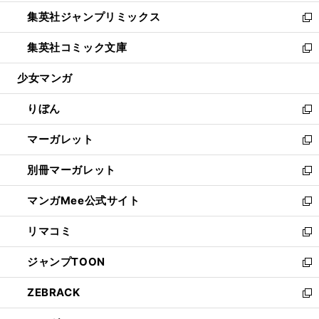
開
ウ
ン
ウ
し
集英社ジャンプリミックス
く
で
ド
ィ
い
新
開
ウ
ン
ウ
し
集英社コミック文庫
く
で
ド
ィ
い
新
開
ウ
ン
ウ
し
少女マンガ
く
で
ド
ィ
い
開
ウ
ン
ウ
りぼん
く
で
ド
ィ
新
開
ウ
ン
し
マーガレット
く
で
ド
い
新
開
ウ
ウ
し
別冊マーガレット
く
で
ィ
い
新
開
ン
ウ
し
マンガMee公式サイト
く
ド
ィ
い
新
ウ
ン
ウ
し
リマコミ
で
ド
ィ
い
新
開
ウ
ン
ウ
し
ジャンプTOON
く
で
ド
ィ
い
新
開
ウ
ン
ウ
し
ZEBRACK
く
で
ド
ィ
い
新
開
ウ
ン
ウ
し