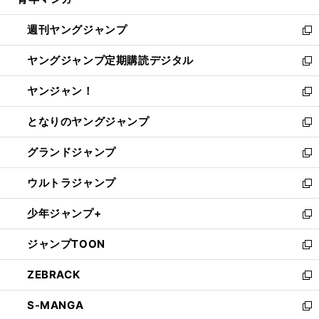
ド
ィ
い
開
ウ
ン
ウ
週刊ヤングジャンプ
く
で
ド
ィ
新
開
ウ
ン
し
ヤングジャンプ定期購読デジタル
く
で
ド
い
新
開
ウ
ウ
し
ヤンジャン！
く
で
ィ
い
新
開
ン
ウ
し
となりのヤングジャンプ
く
ド
ィ
い
新
ウ
ン
ウ
し
グランドジャンプ
で
ド
ィ
い
新
開
ウ
ン
ウ
し
ウルトラジャンプ
く
で
ド
ィ
い
新
開
ウ
ン
ウ
し
少年ジャンプ+
く
で
ド
ィ
い
新
開
ウ
ン
ウ
し
ジャンプTOON
く
で
ド
ィ
い
新
開
ウ
ン
ウ
し
ZEBRACK
く
で
ド
ィ
い
新
開
ウ
ン
ウ
し
S-MANGA
く
で
ド
ィ
い
新