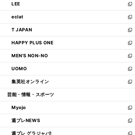
LEE
く
で
ド
ィ
い
新
開
ウ
ン
ウ
し
eclat
く
で
ド
ィ
い
新
開
ウ
ン
ウ
し
T JAPAN
く
で
ド
ィ
い
新
開
ウ
ン
ウ
し
HAPPY PLUS ONE
く
で
ド
ィ
い
新
開
ウ
ン
ウ
し
MEN'S NON-NO
く
で
ド
ィ
い
新
開
ウ
ン
ウ
し
UOMO
く
で
ド
ィ
い
新
開
ウ
ン
ウ
し
集英社オンライン
く
で
ド
ィ
い
新
開
ウ
ン
ウ
し
芸能・情報・スポーツ
く
で
ド
ィ
い
開
ウ
ン
ウ
Myojo
く
で
ド
ィ
新
開
ウ
ン
し
週プレNEWS
く
で
ド
い
新
開
ウ
ウ
し
週プレ グラジャパ!
く
で
ィ
い
新