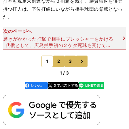
打率も規定未到達ながら３割超を残す。勝負強さを併せ
持つ打力は、下位打線にいながら相手球団の脅威となっ
た。
次のページへ
磨きがかかった打撃で相手にプレッシャーをかける
代償として、広島捕手初の２ケタ死球も受けてき
た。それでも會澤は逃げなかった。「なめられちゃ
いけない」と、死球の次打席でも踏み込んでいく。
次
1
2
3
のページへ
死球後の打席の打率
1 / 3
いいね
Xでポストする
LINEで送る
line
faceboo
x
k