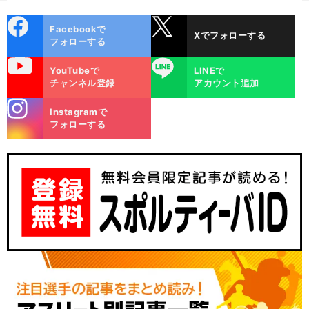
cebo
X
Facebookで
Xでフォローする
ok
フォローする
uTube
LINE
YouTubeで
LINEで
チャンネル登録
アカウント追加
stagra
Instagramで
m
フォローする