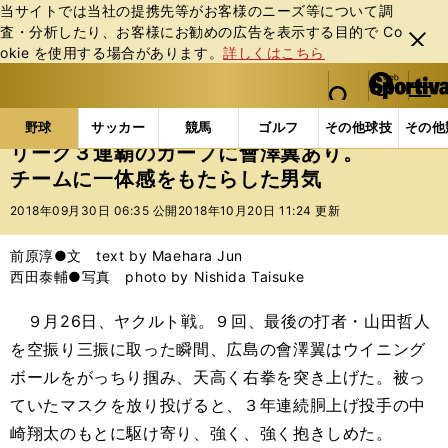
当サイトでは当社の提携先等がお客様のニーズ等について調
査・分析したり、お客様にお勧めの広告を表⽰する⽬的で Co
閉じ
okie を使⽤する場合があります。
詳しくはこちら
る
マイペ
web Sportiva (webスポルティーバ)
検索
メニュ
we
ー
野球の記事一覧
プロ野球
リーグ３連覇のカープに
b
ジ
野球
サッカー
競馬
ゴルフ
その他球技
その他
ス
リーグ３連覇のカープに會澤翼あり。
ポ
チームに一体感をもたらした男気
ル
テ
2018年09月30日 06:35 公開
2018年10月20日 11:24 更新
ィ
ー
前原淳●文 text by Maehara Jun
バ
西田泰輔●写真 photo by Nishida Taisuke
９月
26
日、ヤクルト戦。９回、最後の打者・山田哲人
を空振り三振に取った瞬間、広島の會澤翼はウイニング
ボールをがっちり掴み、天高く右拳を突き上げた。被っ
ていたマスクを放り投げると、３年連続胴上げ投手の中
崎翔太のもとに駆け寄り、強く、強く抱きしめた。