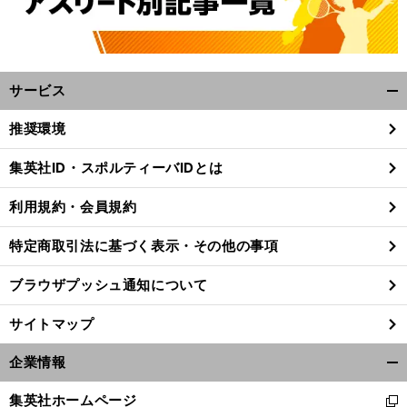
サービス
開
く/
推奨環境
閉
じ
集英社ID・スポルティーバIDとは
る
前
武
本音
「
トか
な
へ
利用規約・会員規約
特定商取引法に基づく表示・その他の事項
ブラウザプッシュ通知について
サイトマップ
企業情報
開
く/
集英社ホームページ
新