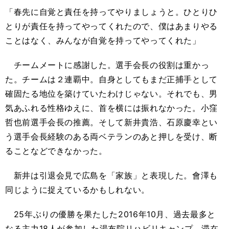
「春先に自覚と責任を持ってやりましょうと。ひとりひ
とりが責任を持ってやってくれたので、僕はあまりやる
ことはなく、みんなが自覚を持ってやってくれた」
チームメートに感謝した。選手会長の役割は重かっ
た。チームは２連覇中。自身としてもまだ正捕手として
確固たる地位を築けていたわけじゃない。それでも、男
気あふれる性格ゆえに、首を横には振れなかった。小窪
哲也前選手会長の推薦。そして新井貴浩、石原慶幸とい
う選手会長経験のある両ベテランのあと押しを受け、断
ることなどできなかった。
新井は引退会見で広島を「家族」と表現した。會澤も
同じように捉えているかもしれない。
25
年ぶりの優勝を果たした
2016
年
10
月、過去最多と
なる主力
18
人が参加した湯布院リハビリキャンプ。滞在