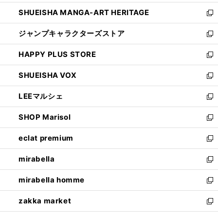
開
ウ
し
SHUEISHA MANGA-ART HERITAGE
く
で
い
新
開
ウ
し
ジャンプキャラクターズストア
く
ィ
い
新
ン
ウ
し
HAPPY PLUS STORE
ド
ィ
い
新
ウ
ン
ウ
し
SHUEISHA VOX
で
ド
ィ
い
新
開
ウ
ン
ウ
し
LEEマルシェ
く
で
ド
ィ
い
新
開
ウ
ン
ウ
し
SHOP Marisol
く
で
ド
ィ
い
新
開
ウ
ン
ウ
し
eclat premium
く
で
ド
ィ
い
新
開
ウ
ン
ウ
し
mirabella
く
で
ド
ィ
い
新
開
ウ
ン
ウ
し
mirabella homme
く
で
ド
ィ
い
新
開
ウ
ン
ウ
し
zakka market
く
で
ド
ィ
い
新
開
ウ
ン
ウ
し