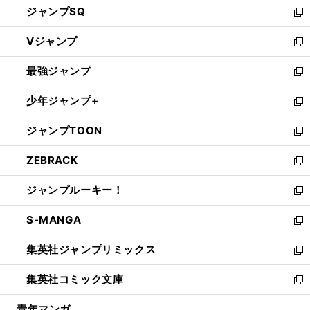
ジャンプSQ
い
新
ウ
し
Vジャンプ
ィ
い
新
ン
ウ
し
最強ジャンプ
ド
ィ
い
新
ウ
ン
ウ
し
少年ジャンプ+
で
ド
ィ
い
新
開
ウ
ン
ウ
し
ジャンプTOON
く
で
ド
ィ
い
新
開
ウ
ン
ウ
し
ZEBRACK
く
で
ド
ィ
い
新
開
ウ
ン
ウ
し
ジャンプルーキー！
く
で
ド
ィ
い
新
開
ウ
ン
ウ
し
S-MANGA
く
で
ド
ィ
い
新
開
ウ
ン
ウ
し
集英社ジャンプリミックス
く
で
ド
ィ
い
新
開
ウ
ン
ウ
し
集英社コミック文庫
く
で
ド
ィ
い
新
開
ウ
ン
ウ
し
青年マンガ
く
で