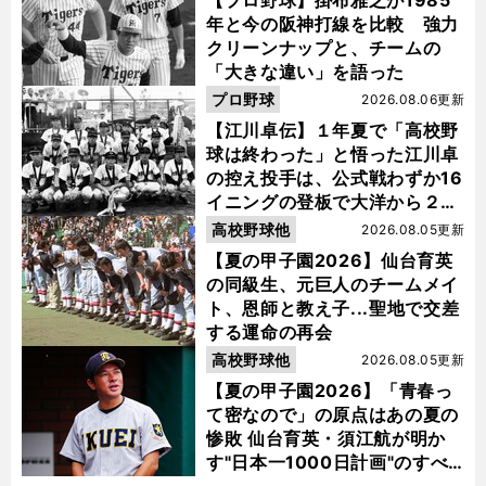
年と今の阪神打線を比較 強力
クリーンナップと、チームの
「大きな違い」を語った
プロ野球
2026.08.06更新
【江川卓伝】１年夏で「高校野
球は終わった」と悟った江川卓
の控え投手は、公式戦わずか16
イニングの登板で大洋から２位
指名を受けた
高校野球他
2026.08.05更新
【夏の甲子園2026】仙台育英
の同級生、元巨人のチームメイ
ト、恩師と教え子...聖地で交差
する運命の再会
高校野球他
2026.08.05更新
【夏の甲子園2026】「青春っ
て密なので」の原点はあの夏の
惨敗 仙台育英・須江航が明か
す"日本一1000日計画"のすべ
て