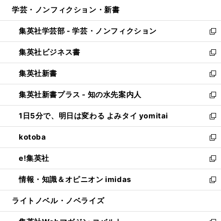
ン
ウ
し
学芸・ノンフィクション・新書
く
で
ド
ィ
い
開
ウ
ン
ウ
集英社学芸部 - 学芸・ノンフィクション
く
で
ド
ィ
新
開
ウ
ン
し
集英社ビジネス書
く
で
ド
い
新
開
ウ
ウ
し
集英社新書
く
で
ィ
い
新
開
ン
ウ
し
集英社新書プラス - 知の水先案内人
く
ド
ィ
い
新
ウ
ン
ウ
し
1日5分で、明日は変わる よみタイ yomitai
で
ド
ィ
い
新
開
ウ
ン
ウ
し
kotoba
く
で
ド
ィ
い
新
開
ウ
ン
ウ
し
e!集英社
く
で
ド
ィ
い
新
開
ウ
ン
ウ
し
情報・知識＆オピニオン imidas
く
で
ド
ィ
い
新
開
ウ
ン
ウ
し
ライトノベル・ノベライズ
く
で
ド
ィ
い
開
ウ
ン
ウ