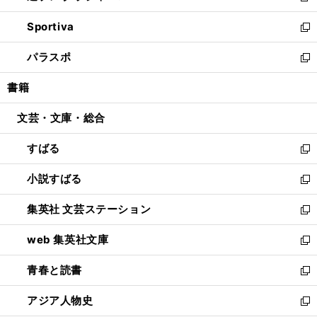
開
ン
ウ
し
Sportiva
く
ド
ィ
い
新
ウ
ン
ウ
し
パラスポ
で
ド
ィ
い
新
開
ウ
ン
ウ
し
書籍
く
で
ド
ィ
い
開
ウ
ン
ウ
文芸・文庫・総合
く
で
ド
ィ
開
ウ
ン
すばる
く
で
ド
新
開
ウ
し
小説すばる
く
で
い
新
開
ウ
し
集英社 文芸ステーション
く
ィ
い
新
ン
ウ
し
web 集英社文庫
ド
ィ
い
新
ウ
ン
ウ
し
青春と読書
で
ド
ィ
い
新
開
ウ
ン
ウ
し
アジア人物史
く
で
ド
ィ
い
新
開
ウ