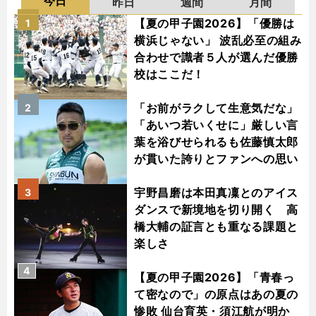
今日
昨日
週間
月間
【夏の甲子園2026】「優勝は
1
横浜じゃない」 波乱必至の組み
合わせで識者５人が選んだ優勝
校はここだ！
「お前がラクして生意気だな」
2
「あいつ若いくせに」厳しい言
葉を浴びせられるも佐藤慎太郎
が貫いた誇りとファンへの思い
宇野昌磨は本田真凜とのアイス
3
ダンスで新境地を切り開く 高
橋大輔の証言とも重なる課題と
楽しさ
4
【夏の甲子園2026】「青春っ
て密なので」の原点はあの夏の
惨敗 仙台育英・須江航が明か