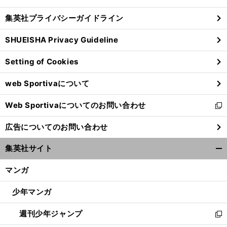
閉
し
じ
集英社プライバシーガイドライン
い
る
ウ
SHUEISHA Privacy Guideline
ィ
ン
Setting of Cookies
ド
ウ
web Sportivaについて
で
開
Web Sportivaについてのお問い合わせ
く
新
し
広告についてのお問い合わせ
い
ウ
集英社サイト
ィ
開
ン
く/
マンガ
ド
閉
ウ
じ
少年マンガ
で
る
開
週刊少年ジャンプ
く
新
し