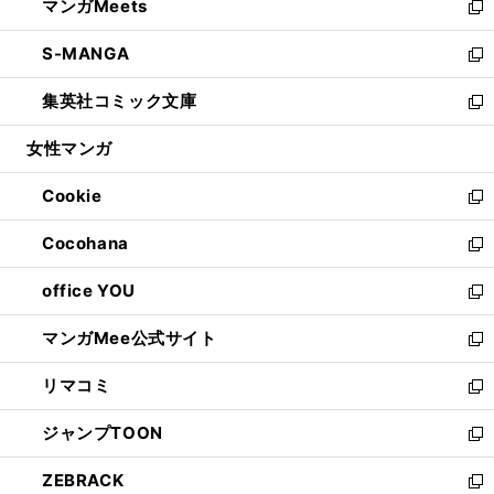
マンガMeets
く
で
ド
ィ
い
新
開
ウ
ン
ウ
し
S-MANGA
く
で
ド
ィ
い
新
開
ウ
ン
ウ
し
集英社コミック文庫
く
で
ド
ィ
い
新
開
ウ
ン
ウ
し
女性マンガ
く
で
ド
ィ
い
開
ウ
ン
ウ
Cookie
く
で
ド
ィ
新
開
ウ
ン
し
Cocohana
く
で
ド
い
新
開
ウ
ウ
し
office YOU
く
で
ィ
い
新
開
ン
ウ
し
マンガMee公式サイト
く
ド
ィ
い
新
ウ
ン
ウ
し
リマコミ
で
ド
ィ
い
新
開
ウ
ン
ウ
し
ジャンプTOON
く
で
ド
ィ
い
新
開
ウ
ン
ウ
し
ZEBRACK
く
で
ド
ィ
い
新