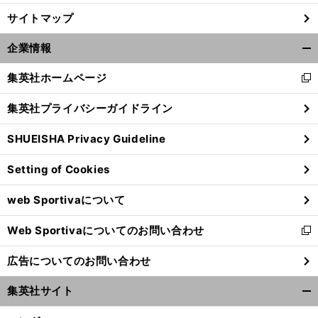
サイトマップ
企業情報
開
く/
集英社ホームページ
新
閉
し
じ
集英社プライバシーガイドライン
い
る
ウ
SHUEISHA Privacy Guideline
ィ
ン
Setting of Cookies
ド
ウ
web Sportivaについて
で
開
Web Sportivaについてのお問い合わせ
く
新
し
広告についてのお問い合わせ
い
ウ
集英社サイト
ィ
開
ン
く/