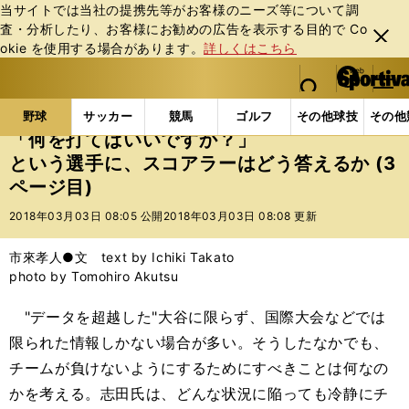
当サイトでは当社の提携先等がお客様のニーズ等について調
査・分析したり、お客様にお勧めの広告を表⽰する⽬的で Co
閉じ
okie を使⽤する場合があります。
詳しくはこちら
る
マイペ
web Sportiva (webスポルティーバ)
検索
メニュ
we
ー
野球の記事一覧
プロ野球
「何を打てばいいですか
b
ジ
野球
サッカー
競馬
ゴルフ
その他球技
その他
ス
「何を打てばいいですか？」
ポ
という選手に、スコアラーはどう答えるか (3
ル
ページ目)
テ
ィ
2018年03月03日 08:05 公開
2018年03月03日 08:08 更新
ー
バ
市來孝人●文 text by Ichiki Takato
photo by Tomohiro Akutsu
"データを超越した"大谷に限らず、国際大会などでは
限られた情報しかない場合が多い。そうしたなかでも、
チームが負けないようにするためにすべきことは何なの
かを考える。志田氏は、どんな状況に陥っても冷静にチ