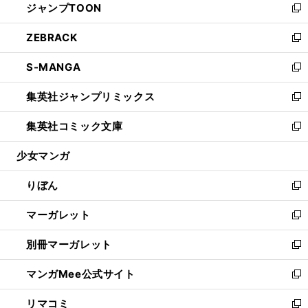
ジャンプTOON
く
で
ド
ィ
い
新
開
ウ
ン
ウ
し
ZEBRACK
く
で
ド
ィ
い
新
開
ウ
ン
ウ
し
S-MANGA
く
で
ド
ィ
い
新
開
ウ
ン
ウ
し
集英社ジャンプリミックス
く
で
ド
ィ
い
新
開
ウ
ン
ウ
し
集英社コミック文庫
く
で
ド
ィ
い
新
開
ウ
ン
ウ
し
少女マンガ
く
で
ド
ィ
い
開
ウ
ン
ウ
りぼん
く
で
ド
ィ
新
開
ウ
ン
し
マーガレット
く
で
ド
い
新
開
ウ
ウ
し
別冊マーガレット
く
で
ィ
い
新
開
ン
ウ
し
マンガMee公式サイト
く
ド
ィ
い
新
ウ
ン
ウ
し
リマコミ
で
ド
ィ
い
新