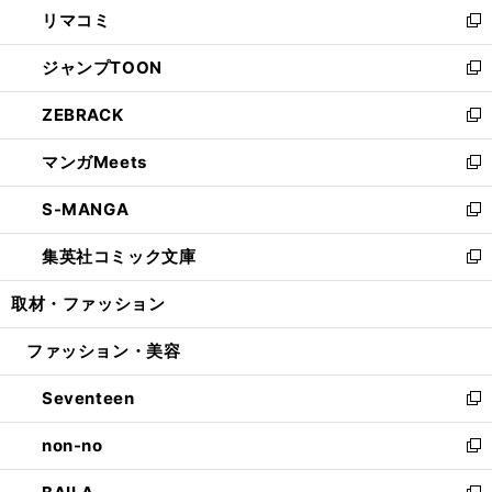
し
リマコミ
で
ド
ィ
い
新
開
ウ
ン
ウ
し
ジャンプTOON
く
で
ド
ィ
い
新
開
ウ
ン
ウ
し
ZEBRACK
く
で
ド
ィ
い
新
開
ウ
ン
ウ
し
マンガMeets
く
で
ド
ィ
い
新
開
ウ
ン
ウ
し
S-MANGA
く
で
ド
ィ
い
新
開
ウ
ン
ウ
し
集英社コミック文庫
く
で
ド
ィ
い
新
開
ウ
ン
ウ
し
取材・ファッション
く
で
ド
ィ
い
開
ウ
ン
ウ
ファッション・美容
く
で
ド
ィ
開
ウ
ン
Seventeen
く
で
ド
新
開
ウ
し
non-no
く
で
い
新
開
ウ
し
く