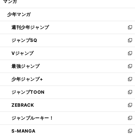
マンガ
ド
閉
ウ
「
打
」
。
じ
球の角度
は松井秀喜を超えた
名コーチも唸る清宮幸太郎の弾道
少年マンガ
で
る
開
週刊少年ジャンプ
く
新
し
ジャンプSQ
い
新
ウ
し
Vジャンプ
ィ
い
新
ン
ウ
し
最強ジャンプ
ド
ィ
い
新
ウ
ン
ウ
し
少年ジャンプ+
で
ド
ィ
い
新
開
ウ
ン
ウ
し
ジャンプTOON
く
で
ド
ィ
い
新
開
ウ
ン
ウ
し
ZEBRACK
く
で
ド
ィ
い
新
開
ウ
ン
ウ
し
ジャンプルーキー！
く
で
ド
ィ
い
新
開
ウ
ン
ウ
し
S-MANGA
く
で
ド
ィ
い
新