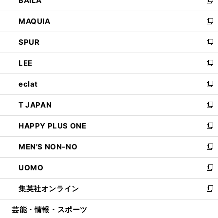
BAILA
ィ
い
新
ン
ウ
し
MAQUIA
ド
ィ
い
新
ウ
ン
ウ
し
SPUR
で
ド
ィ
い
新
開
ウ
ン
ウ
し
LEE
く
で
ド
ィ
い
新
開
ウ
ン
ウ
し
eclat
く
で
ド
ィ
い
新
開
ウ
ン
ウ
し
T JAPAN
く
で
ド
ィ
い
新
開
ウ
ン
ウ
し
HAPPY PLUS ONE
く
で
ド
ィ
い
新
開
ウ
ン
ウ
し
MEN'S NON-NO
く
で
ド
ィ
い
新
開
ウ
ン
ウ
し
UOMO
く
で
ド
ィ
い
新
開
ウ
ン
ウ
し
集英社オンライン
く
で
ド
ィ
い
新
開
ウ
ン
ウ
し
芸能・情報・スポーツ
く
で
ド
ィ
い