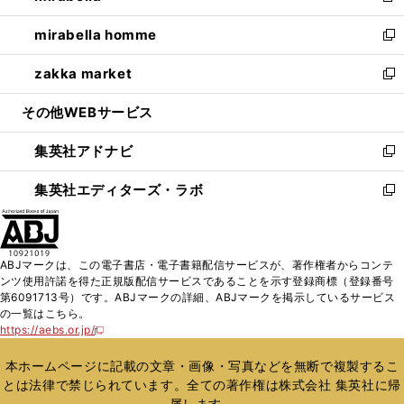
開
ウ
ン
ウ
し
mirabella homme
く
で
ド
ィ
い
新
開
ウ
ン
ウ
し
zakka market
く
で
ド
ィ
い
新
開
ウ
ン
ウ
し
その他WEBサービス
く
で
ド
ィ
い
開
ウ
ン
ウ
集英社アドナビ
く
で
ド
ィ
新
開
ウ
ン
し
集英社エディターズ・ラボ
く
で
ド
い
新
開
ウ
ウ
し
く
で
ィ
い
開
ン
ウ
ABJマークは、この電子書店・電子書籍配信サービスが、著作権者からコンテ
く
ド
ィ
ンツ使用許諾を得た正規版配信サービスであることを示す登録商標（登録番号
ウ
ン
第6091713号）です。ABJマークの詳細、ABJマークを掲示しているサービス
で
ド
の一覧はこちら。
開
ウ
https://aebs.or.jp/
新
く
で
し
い
開
本ホームページに記載の文章・画像・写真などを無断で複製するこ
ウ
く
とは法律で禁じられています。全ての著作権は株式会社 集英社に帰
ィ
属します。