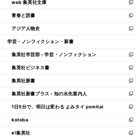
web 集英社文庫
ド
ィ
い
新
ウ
ン
ウ
し
青春と読書
で
ド
ィ
い
新
開
ウ
ン
ウ
し
アジア人物史
く
で
ド
ィ
い
新
開
ウ
ン
ウ
し
学芸・ノンフィクション・新書
く
で
ド
ィ
い
開
ウ
ン
ウ
集英社学芸部 - 学芸・ノンフィクション
く
で
ド
ィ
新
開
ウ
ン
し
集英社ビジネス書
く
で
ド
い
新
開
ウ
ウ
し
集英社新書
く
で
ィ
い
新
開
ン
ウ
し
集英社新書プラス - 知の水先案内人
く
ド
ィ
い
新
ウ
ン
ウ
し
1日5分で、明日は変わる よみタイ yomitai
で
ド
ィ
い
新
開
ウ
ン
ウ
し
kotoba
く
で
ド
ィ
い
新
開
ウ
ン
ウ
し
e!集英社
く
で
ド
ィ
い
新