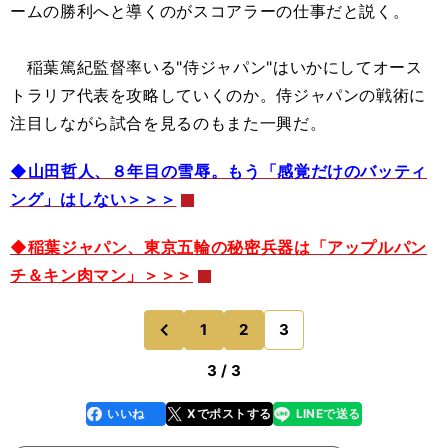
ームの勝利へと導くのがスコアラーの仕事だと説く。
稲葉篤紀監督率いる"侍ジャパン"はいかにしてオース
トラリア代表を攻略していくのか。侍ジャパンの戦術に
注目しながら試合を見るのもまた一興だ。
◆山田哲人、８年目の雪辱。もう「感覚だけのバッティ
ング」はしない＞＞＞
◆稲葉ジャパン、東京五輪の秘密兵器は「アップルパン
チ＆キン肉マン」＞＞＞
1
2
3
のページへ
前
3 / 3
いいね
Xでポストする
LINEで送る
line
faceboo
x
k