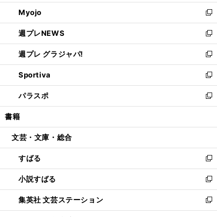
開
ウ
ン
ウ
Myojo
く
で
ド
ィ
新
開
ウ
ン
し
週プレNEWS
く
で
ド
い
新
開
ウ
ウ
し
週プレ グラジャパ!
く
で
ィ
い
新
開
ン
ウ
し
Sportiva
く
ド
ィ
い
新
ウ
ン
ウ
し
パラスポ
で
ド
ィ
い
新
開
ウ
ン
ウ
し
書籍
く
で
ド
ィ
い
開
ウ
ン
ウ
文芸・文庫・総合
く
で
ド
ィ
開
ウ
ン
すばる
く
で
ド
新
開
ウ
し
小説すばる
く
で
い
新
開
ウ
し
集英社 文芸ステーション
く
ィ
い
新
ン
ウ
し