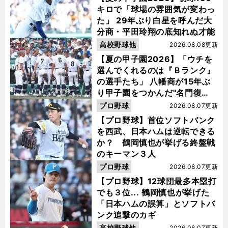
キロで「球場の雰囲気が変わっ
た」 29年ぶり白星を呼んだ大
分商・平田玲翔の底知れぬ才能
高校野球他
2026.08.08更新
【夏の甲子園2026】「ウチを
選んでくれるのは『Ｂランク』
の選手たち」 八幡商が15年ぶ
り甲子園をつかんだ"名門復
活"の舞台裏
プロ野球
2026.08.07更新
【プロ野球】首位ソフトバンク
を西武、日本ハムは逆転できる
か？ 鶴岡慎也が挙げる終盤戦
のキーマン３人
プロ野球
2026.08.07更新
【プロ野球】12球団最多本塁打
でも３位... 鶴岡慎也が挙げた
「日本ハムの誤算」とソフトバ
ンク追撃のカギ
高校野球他
2026.08.07更新