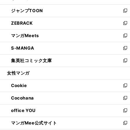
開
ウ
ン
ウ
し
ジャンプTOON
く
で
ド
ィ
い
新
開
ウ
ン
ウ
し
ZEBRACK
く
で
ド
ィ
い
新
開
ウ
ン
ウ
し
マンガMeets
く
で
ド
ィ
い
新
開
ウ
ン
ウ
し
S-MANGA
く
で
ド
ィ
い
新
開
ウ
ン
ウ
し
集英社コミック文庫
く
で
ド
ィ
い
新
開
ウ
ン
ウ
し
女性マンガ
く
で
ド
ィ
い
開
ウ
ン
ウ
Cookie
く
で
ド
ィ
新
開
ウ
ン
し
Cocohana
く
で
ド
い
新
開
ウ
ウ
し
office YOU
く
で
ィ
い
新
開
ン
ウ
し
マンガMee公式サイト
く
ド
ィ
い
新
ウ
ン
ウ