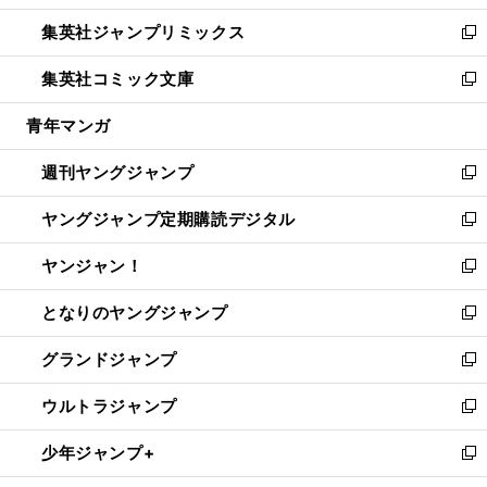
開
ウ
ン
ウ
し
集英社ジャンプリミックス
く
で
ド
ィ
い
新
開
ウ
ン
ウ
し
集英社コミック文庫
く
で
ド
ィ
い
新
開
ウ
ン
ウ
し
青年マンガ
く
で
ド
ィ
い
開
ウ
ン
ウ
週刊ヤングジャンプ
く
で
ド
ィ
新
開
ウ
ン
し
ヤングジャンプ定期購読デジタル
く
で
ド
い
新
開
ウ
ウ
し
ヤンジャン！
く
で
ィ
い
新
開
ン
ウ
し
となりのヤングジャンプ
く
ド
ィ
い
新
ウ
ン
ウ
し
グランドジャンプ
で
ド
ィ
い
新
開
ウ
ン
ウ
し
ウルトラジャンプ
く
で
ド
ィ
い
新
開
ウ
ン
ウ
し
少年ジャンプ+
く
で
ド
ィ
い
新
開
ウ
ン
ウ
し