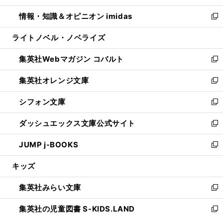
開
ウ
ン
ウ
し
情報・知識＆オピニオン imidas
く
で
ド
ィ
い
新
開
ウ
ン
ウ
し
ライトノベル・ノベライズ
く
で
ド
ィ
い
開
ウ
ン
ウ
集英社Webマガジン コバルト
く
で
ド
ィ
新
開
ウ
ン
し
集英社オレンジ文庫
く
で
ド
い
新
開
ウ
ウ
し
シフォン文庫
く
で
ィ
い
新
開
ン
ウ
し
ダッシュエックス文庫公式サイト
く
ド
ィ
い
新
ウ
ン
ウ
し
JUMP j-BOOKS
で
ド
ィ
い
新
開
ウ
ン
ウ
し
キッズ
く
で
ド
ィ
い
開
ウ
ン
ウ
集英社みらい文庫
く
で
ド
ィ
新
開
ウ
ン
し
集英社の児童図書 S-KIDS.LAND
く
で
ド
い
新
開
ウ
ウ
し