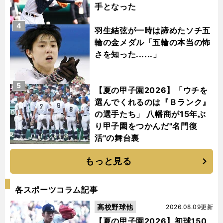
手となった
4
羽生結弦が一時は諦めたソチ五
輪の金メダル「五輪の本当の怖
さを知った......」
5
【夏の甲子園2026】「ウチを
選んでくれるのは『Ｂランク』
の選手たち」 八幡商が15年ぶ
り甲子園をつかんだ"名門復
活"の舞台裏
もっと見る
各スポーツコラム記事
高校野球他
2026.08.09更新
【夏の甲子園2026】初球150