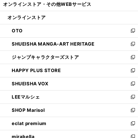
オンラインストア・
その他WEBサービス
く
で
ィ
い
開
ン
ウ
オンラインストア
く
ド
ィ
ウ
ン
OTO
で
ド
新
開
ウ
し
SHUEISHA MANGA-ART HERITAGE
く
で
い
新
開
ウ
し
ジャンプキャラクターズストア
く
ィ
い
新
ン
ウ
し
HAPPY PLUS STORE
ド
ィ
い
新
ウ
ン
ウ
し
SHUEISHA VOX
で
ド
ィ
い
新
開
ウ
ン
ウ
し
LEEマルシェ
く
で
ド
ィ
い
新
開
ウ
ン
ウ
し
SHOP Marisol
く
で
ド
ィ
い
新
開
ウ
ン
ウ
し
eclat premium
く
で
ド
ィ
い
新
開
ウ
ン
ウ
し
mirabella
く
で
ド
ィ
い
新