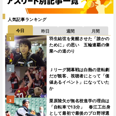
人気記事ランキング
今日
昨日
週間
月間
羽生結弦を覚醒させた「誰かの
1
ために」の思い 五輪連覇の偉
業への道のり
Ｊリーグ開幕戦は白熱の逆転劇
2
だが観客、視聴者にとって「価
値あるイベント」になっていた
か
栗原陵矢が無名校進学の理由は
3
「自転車で13分」 春江工出身
として最初で最後のプロ野球選