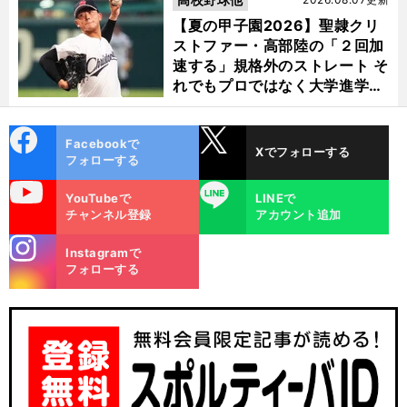
【夏の甲子園2026】聖隷クリ
ストファー・高部陸の「２回加
速する」規格外のストレート そ
れでもプロではなく大学進学を
選ぶ理由
cebo
X
Facebookで
Xでフォローする
ok
フォローする
uTube
LINE
YouTubeで
LINEで
チャンネル登録
アカウント追加
stagra
Instagramで
m
フォローする