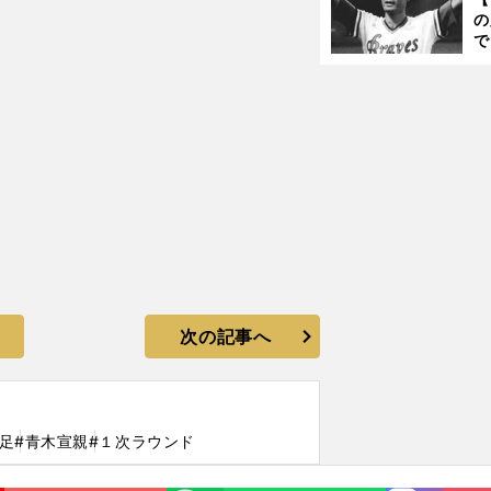
く
豪腕サウスポー石井弘寿に何が起きたのか
の
で
い
サ
浩
次の記事へ
足
#青木宣親
#１次ラウンド