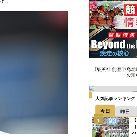
った。
人気記事ランキング
今日
昨日
【
1
目
べ