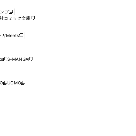
い
ウ
ャンプ
新
ィ
社コミック文庫
し
新
ン
い
し
ド
ウ
い
ウ
ガMeets
新
ィ
ウ
で
し
ン
ィ
開
い
ド
ン
く
ウ
ウ
ド
s
S-MANGA
新
新
ィ
で
ウ
し
し
ン
開
で
い
い
ド
く
開
ウ
ウ
ウ
NO
UOMO
く
新
新
ィ
ィ
で
し
し
ン
ン
開
い
い
ド
ド
く
ウ
ウ
ウ
ウ
ィ
ィ
で
で
ン
ン
開
開
ド
ド
く
く
ウ
ウ
で
で