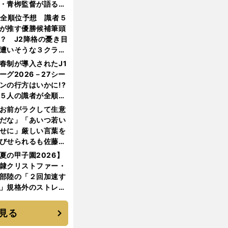
・青栁監督が語る
機動破壊」はこうし
1全順位予想 識者５
生まれた
が推す優勝候補筆頭
？ J2降格の憂き目
遭いそうな３クラブ
は？
春制が導入されたJ1
ーグ2026－27シー
ンの行方はいかに!?
５人の識者が全順位
大胆予想
お前がラクして生意
だな」「あいつ若い
せに」厳しい言葉を
びせられるも佐藤慎
郎が貫いた誇りとフ
夏の甲子園2026】
ンへの思い
隷クリストファー・
部陸の「２回加速す
」規格外のストレー
 それでもプロではな
大学進学を選ぶ理由
見る