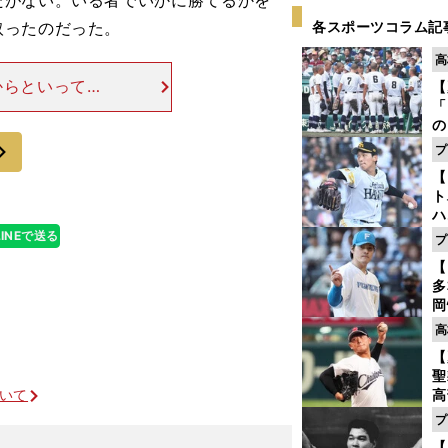
たがない。いる者でいかに勝てるかを
取ったのだった。
各スポーツコラム記
高
からといって勝
【
「
る。前評判は低
の
は十分あるはず
次
手
プ
年
【
だ
ト
ハ
LINEで送る
プ
盤
【
多
岡
ハ
高
バ
【
聖
ついて
高
る
プ
ト
【