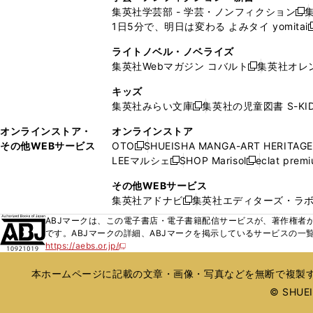
い
い
ン
ン
集英社学芸部 - 学芸・ノンフィクション
開
で
開
開
開
新
ウ
ウ
ド
ド
1日5分で、明日は変わる よみタイ yomitai
く
開
く
く
く
し
新
ィ
ィ
ウ
ウ
く
い
ン
ン
ライトノベル・ノベライズ
で
で
ウ
ド
ド
集英社Webマガジン コバルト
集英社オレ
開
開
新
ィ
ウ
ウ
く
く
し
ン
キッズ
で
で
い
ド
集英社みらい文庫
集英社の児童図書 S-KID
開
開
新
ウ
ウ
く
く
し
ィ
オンラインストア・
オンラインストア
で
い
ン
その他WEBサービス
OTO
SHUEISHA MANGA-ART HERITAGE
開
新
ウ
ド
LEEマルシェ
SHOP Marisol
eclat prem
く
し
新
新
ィ
ウ
い
し
し
ン
その他WEBサービス
で
ウ
い
い
ド
集英社アドナビ
集英社エディターズ・ラ
開
新
ィ
ウ
ウ
ウ
く
し
ABJマークは、この電子書店・電子書籍配信サービスが、著作権者か
ン
ィ
ィ
で
い
です。ABJマークの詳細、ABJマークを掲示しているサービスの一
ド
ン
ン
開
https://aebs.or.jp/
ウ
新
ウ
ド
ド
く
し
ィ
で
ウ
ウ
い
本ホームページに記載の文章・画像・写真などを無断で複製す
ン
開
で
で
ウ
ド
© SHUEIS
ィ
く
開
開
ン
ウ
く
く