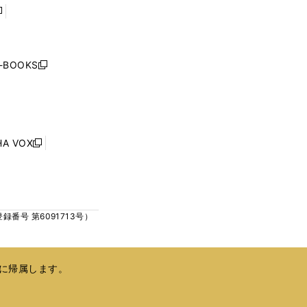
開
開
く
く
し
い
ウ
j-BOOKS
新
ィ
し
ン
い
ド
ウ
ウ
ィ
で
ン
HA VOX
開
新
ド
く
し
ウ
い
で
ウ
開
ィ
く
号 第6091713号）
ン
ド
ウ
で
に帰属します。
開
く