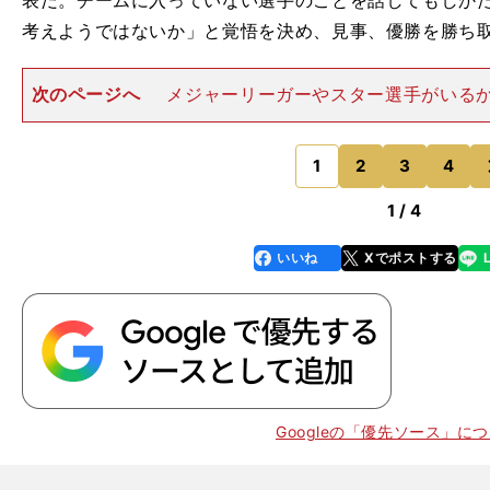
表だ。チームに入っていない選手のことを話してもしか
考えようではないか」と覚悟を決め、見事、優勝を勝ち
次のページへ
メジャーリーガーやスター選手がいる
つとは限らないのが野球の難しさであり、面白さでもあ
くても、"小久保ジャパン"にだって世界一のチャンス
だ。 今回のメンバーを
1
2
3
4
のページへ
1 / 4
いいね
Xでポストする
line
faceboo
x
k
Googleの「優先ソース」に
。
、