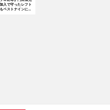
大学進学を選ぶ理由
へ
加入で守ったレフト
もベストナインに輝
た石嶺和彦 「サッ
」という愛称は松永
美がきっかけ？