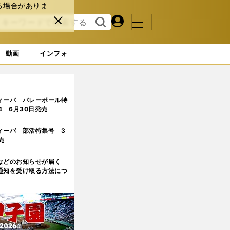
る場合がありま
マイペ
閉じ
検索
メニュ
ー
る
す
ジ
る
動画
インフォ
ィーバ バレーボール特
.4 6月30日発売
ィーバ 部活特集号 3
売
などのお知らせが届く
通知を受け取る方法につ