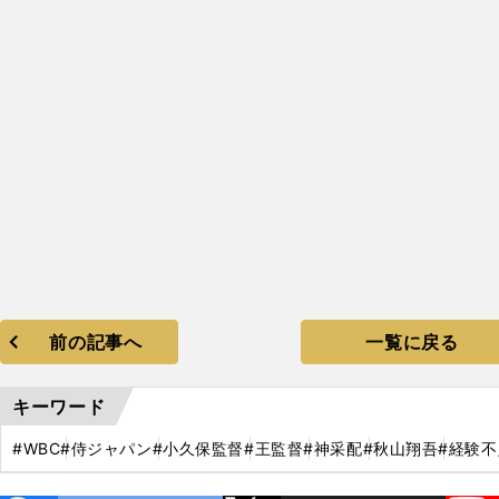
劇
き
前の記事へ
一覧に戻る
キーワード
#WBC
#侍ジャパン
#小久保監督
#王監督
#神采配
#秋山翔吾
#経験不