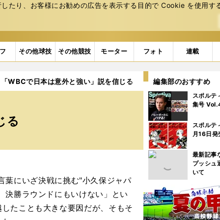
たり、お客様にお勧めの広告を表⽰する⽬的で Cookie を使⽤す
フ
その他球技
その他競技
モーター
フォト
連載
「WBCで日本は意外と強い」説を信じる
編集部のおすすめ
スポルテ
集号 Vol
じる
スポルテ
月16日発
最新記事
プッシュ
いて
言葉にいざ決戦に挑む"小久保ジャパ
、決勝ラウンドにもいけない」とい
越したことも大きな要因だが、そもそ