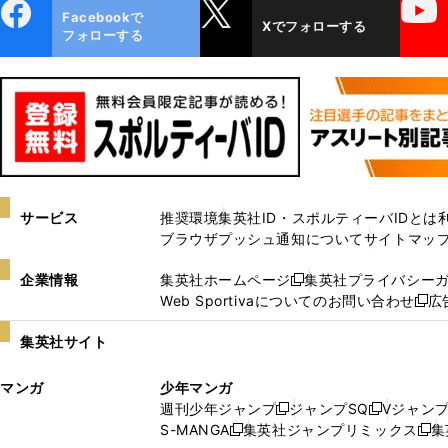
ebo
X
YouTube
Facebookで
Xでフォローする
ok
フォローする
サービス
推奨環境
集英社ID・スポルティーバIDとは
ブラウザプッシュ通知について
サイトマッ
企業情報
集英社ホームページ
集英社プライバシー
新
Web Sportivaについてのお問い合わせ
広
し
新
い
し
集英社サイト
ウ
い
ィ
ウ
マンガ
少年マンガ
ン
ィ
週刊少年ジャンプ
ジャンプSQ
Vジャン
ド
ン
新
新
S-MANGA
集英社ジャンプリミックス
集
ウ
ド
新
し
し
新