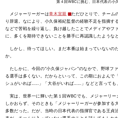
第４回WBCに挑む、日本代表の小
メジャーリーガーは
青木宣親
ただひとりで、チーム
り辞退。なにより、小久保裕紀監督の経験不足を指摘す
などで苦戦を繰り返し、負け越したことでメディアやフ
に、多くを期待できないことを勝手に再認識したような
しかし、待ってほしい。まだ本番は始まっていないのだ
か。
たしかに、今回の"小久保ジャパン"のなかで、野球フ
る選手は多くない。だからといって、この期におよんで「イチ
シュがいれば......」「大谷がいれば......」などと言
実は、世界一に輝いた第１回WBCでも、メジャーリー
しかおらず、そのときも「メジャーリーガーが参加する
多数だった。だが、当時の日本代表の指揮官である王貞