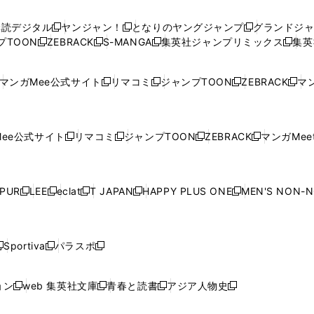
い
い
し
い
い
い
ウ
ウ
い
ウ
ウ
ウ
購読デジタル
ヤンジャン！
となりのヤングジャンプ
グランドジ
新
新
新
ィ
ィ
ウ
ィ
ィ
ィ
プTOON
ZEBRACK
S-MANGA
集英社ジャンプリミックス
集英
新
し
新
し
新
し
新
ン
ン
ィ
ン
ン
ン
し
い
し
い
し
い
し
ド
ド
ン
ド
ド
ド
い
ウ
い
ウ
い
ウ
い
ウ
ウ
ド
ウ
ウ
ウ
マンガMee公式サイト
リマコミ
ジャンプTOON
ZEBRACK
マン
新
新
新
新
ウ
ィ
ウ
ィ
ウ
ィ
ウ
で
で
ウ
で
で
で
し
し
し
し
し
ィ
ン
ィ
ン
ィ
ン
ィ
開
開
で
開
開
開
い
い
い
い
い
ン
ド
ン
ド
ン
ド
ン
く
く
開
く
く
く
ウ
ウ
ウ
ウ
ウ
ド
ウ
ド
ウ
ド
ウ
ド
ee公式サイト
リマコミ
ジャンプTOON
ZEBRACK
マンガMeet
く
新
新
新
新
ィ
ィ
ィ
ィ
ィ
ウ
で
ウ
で
ウ
で
ウ
し
し
し
し
ン
ン
ン
ン
ン
で
開
で
開
で
開
で
い
い
い
い
ド
ド
ド
ド
ド
開
く
開
く
開
く
開
ウ
ウ
ウ
ウ
ウ
ウ
ウ
ウ
ウ
PUR
LEE
eclat
T JAPAN
HAPPY PLUS ONE
MEN'S NON-
く
く
く
く
新
新
新
新
新
ィ
ィ
ィ
ィ
で
で
で
で
で
し
し
し
し
し
ン
ン
ン
ン
開
開
開
開
開
い
い
い
い
い
ド
ド
ド
ド
く
く
く
く
く
ウ
ウ
ウ
ウ
ウ
ウ
ウ
ウ
ウ
Sportiva
パラスポ
新
新
ィ
ィ
ィ
ィ
ィ
で
で
で
で
し
し
し
ン
ン
ン
ン
ン
開
開
開
開
い
い
い
ド
ド
ド
ド
ド
ョン
web 集英社文庫
青春と読書
アジア人物史
く
く
く
く
新
新
新
新
ウ
ウ
ウ
ウ
ウ
ウ
ウ
ウ
し
し
し
し
ィ
ィ
ィ
で
で
で
で
で