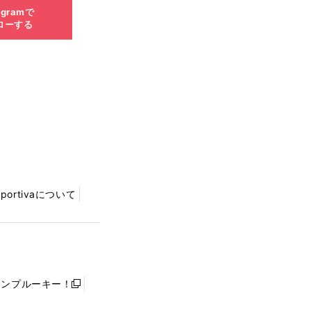
agramで
ローする
Sportivaについて
ャンプルーキー！
新
し