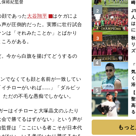
久保裕紀監督
崎
「
J
2
て
の顔であった
大谷翔平
はケガによ
人
は
る声が圧倒的だった。実際に壮行試合
に
ァンは「それみたことか」とばかり
と
秋
3
ところがある。
リ
ズ
。今から白旗を揚げてどうするの
4
を
「
気
く
ァンでなくても顔と名前が一致してい
浴
ローがいれば......」「ダルビッ
5
太
【
っても、ただの不毛な愚痴でしかない。
ァ
聖
高
ガーはイチローと大塚晶文のふたり
る
ト
大会で勝てるはずがない」という声が
く
もっと
治監督は「ここにいる者こそが日本代