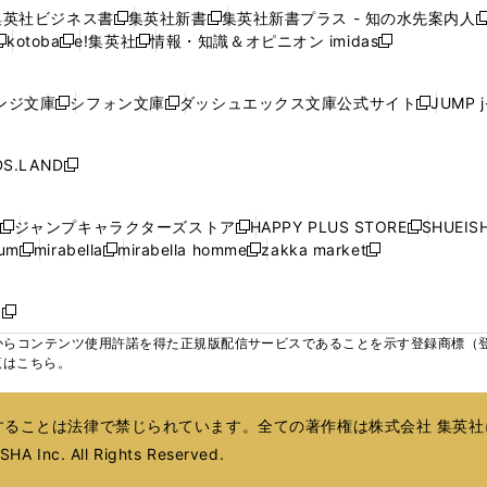
い
い
い
い
ン
ン
ン
集英社ビジネス書
集英社新書
集英社新書プラス - 知の水先案内人
開
開
開
開
開
新
新
新
ウ
ウ
ウ
ウ
ド
ド
ド
kotoba
e!集英社
情報・知識＆オピニオン imidas
く
く
く
く
く
新
し
新
し
新
ィ
ィ
ィ
ィ
ウ
ウ
ウ
し
し
い
し
い
し
ン
ン
ン
ン
で
で
で
い
い
ウ
い
ウ
い
ド
ド
ド
ド
ンジ文庫
シフォン文庫
ダッシュエックス文庫公式サイト
JUMP 
開
開
開
新
新
新
ウ
ウ
ィ
ウ
ィ
ウ
ウ
ウ
ウ
ウ
く
く
く
し
し
し
ィ
ィ
ン
ィ
ン
ィ
で
で
で
で
い
い
い
ン
ン
ド
ン
ド
ン
S.LAND
開
開
開
開
新
ウ
ウ
ウ
ド
ド
ウ
ド
ウ
ド
く
く
く
く
し
ィ
ィ
ィ
ウ
ウ
で
ウ
で
ウ
い
ン
ン
ン
ジャンプキャラクターズストア
HAPPY PLUS STORE
SHUEIS
で
で
開
で
開
で
新
新
新
ウ
ド
ド
ド
ium
mirabella
mirabella homme
zakka market
開
開
く
開
く
開
し
新
新
新
し
新
し
ィ
ウ
ウ
ウ
く
く
く
く
い
し
し
い
し
し
い
ン
で
で
で
ウ
い
い
ウ
い
い
ウ
ド
ボ
開
開
開
新
ィ
ウ
ウ
ィ
ウ
ウ
ィ
ウ
く
く
く
し
らコンテンツ使用許諾を得た正規版配信サービスであることを示す登録商標（登録番
ン
ィ
ィ
ン
ィ
ィ
ン
で
い
覧はこちら。
ド
ン
ン
ド
ン
ン
ド
開
ウ
ウ
ド
ド
ウ
ド
ド
ウ
く
ィ
で
ウ
ウ
で
ウ
ウ
で
ることは法律で禁じられています。全ての著作権は株式会社 集英社
ン
開
で
で
開
で
で
開
ド
HA Inc. All Rights Reserved.
く
開
開
く
開
開
く
ウ
く
く
く
く