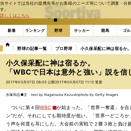
当サイトでは当社の提携先等がお客様のニーズ等について調査・分析し
web Sportiva (webスポルティーバ)
す。
詳しくはこちら
新着
ランキング
野球
サッカー
競馬
ゴル
we
野球の記事一覧
プロ野球
小久保采配に神は宿るか。
b
ス
小久保采配に神は宿るか。
ポ
ル
「WBCで日本は意外と強い」説を信
テ
2017年03月07日 08:05 公開
2017年03月07日 11:12 更新
ィ
ー
バ
永塚和志●文 text by Nagatsuka Kazushi
photo by Getty Images
ついに第４回
WBC
が始まった。「世界一奪還」を合
ン"だが、それにしても期待度が低い。「世界一どころか
う声を何度も耳にした。大会前の実戦で２勝３敗と負け