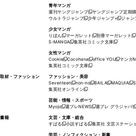
で
ウ
し
い
い
し
青年マンガ
開
で
い
ウ
ウ
い
週刊ヤングジャンプ
ヤングジャンプ定期
新
く
開
ウ
ィ
ィ
ウ
ウルトラジャンプ
少年ジャンプ+
ジャン
新
し
新
く
ィ
ン
ン
ィ
し
い
し
ン
ド
ド
ン
少女マンガ
い
ウ
い
ド
ウ
ウ
ド
りぼん
マーガレット
別冊マーガレット
新
新
新
ウ
ィ
ウ
ウ
で
で
ウ
S-MANGA
集英社コミック文庫
し
新
し
新
ィ
ン
ィ
で
開
開
で
い
し
い
し
ン
ド
ン
女性マンガ
開
く
く
開
ウ
い
ウ
い
ド
ウ
ド
Cookie
Cocohana
office YOU
マンガM
く
く
新
新
新
ィ
ウ
ィ
ウ
ウ
で
ウ
集英社コミック文庫
し
新
し
し
ン
ィ
ン
ィ
で
開
で
い
し
い
い
ド
ン
ド
ン
取材・ファッション
ファッション・美容
開
く
開
ウ
い
ウ
ウ
ウ
ド
ウ
ド
Seventeen
non-no
BAILA
MAQUIA
S
く
く
新
新
新
新
ィ
ウ
ィ
ィ
で
ウ
で
ウ
集英社オンライン
し
新
し
し
し
ン
ィ
ン
ン
開
で
開
で
い
し
い
い
い
ド
ン
ド
ド
芸能・情報・スポーツ
く
開
く
開
ウ
い
ウ
ウ
ウ
ウ
ド
ウ
ウ
Myojo
週プレNEWS
週プレ グラジャパ!
く
く
新
新
新
ィ
ウ
ィ
ィ
ィ
で
ウ
で
で
し
し
ン
ィ
ン
ン
ン
書籍
文芸・文庫・総合
開
で
開
開
い
い
ド
ン
ド
ド
ド
すばる
小説すばる
集英社 文芸ステーシ
く
開
く
く
新
新
ウ
ウ
ウ
ド
ウ
ウ
ウ
く
し
し
ィ
ィ
学芸・ノンフィクション・新書
で
ウ
で
で
で