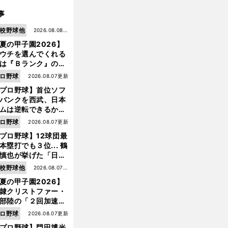
事
校野球他
2026.08.08更
夏の甲子園2026】
新
ウチを選んでくれる
は『Ｂランク』の選
たち」 八幡商が15
ロ野球
2026.08.07更新
ぶり甲子園をつかん
プロ野球】首位ソフ
"名門復活"の舞台裏
バンクを西武、日本
ムは逆転できるか？
鶴岡慎也が挙げる終
ロ野球
2026.08.07更新
戦のキーマン３人
プロ野球】12球団最
本塁打でも３位... 鶴
慎也が挙げた「日本
ムの誤算」とソフト
校野球他
2026.08.07更
ンク追撃のカギ
夏の甲子園2026】
新
隷クリストファー・
部陸の「２回加速す
」規格外のストレー
ロ野球
2026.08.07更新
 それでもプロではな
前
プロ野球】門田博光