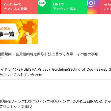
Instagra
LINE
YouTubeで
LINEで
Inst
m
チャンネル登録
アカウント追加
フォ
利用規約・会員規約
特定商取引法に基づく表示・その他の事項
プ
ガイドライン
SHUEISHA Privacy Guideline
Setting of Cookies
web 
告についてのお問い合わせ
プ
最強ジャンプ
少年ジャンプ+
ジャンプTOON
ZEBRACK
ジ
新
新
新
新
新
英社コミック文庫
し
新
し
し
し
し