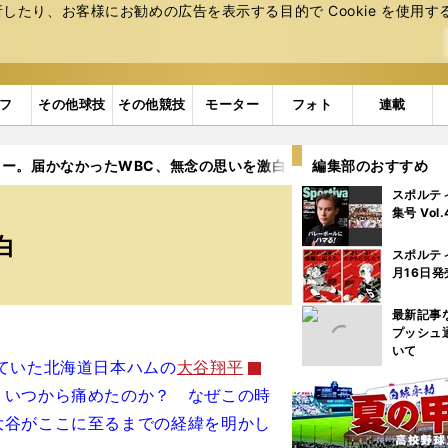
たり、お客様にお勧めの広告を表⽰する⽬的で Cookie を使⽤す
フ
その他球技
その他競技
モーター
フォト
連載
ー。届かなかったWBC、無念の思いを激白
編集部のおすすめ
スポルテ
集号 Vol
白
スポルテ
月16日発
最新記事
プッシュ
いて
ていた北海道日本ハムの
大谷翔平
 いつから痛めたのか？ なぜこの時
大谷がここに至るまでの経緯を明かし