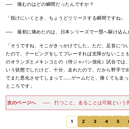
── 痛むのはどの瞬間だったんですか？
「投げにいくとき、ちょうどリリースする瞬間ですね」
── 最初に痛めたのは、日本シリーズで一塁へ駆け込ん
「そうですね、そこがきっかけでした。ただ、足首につ
たので、テーピングをしてプレーすれば支障がないこと
のオランダとメキシコとの（侍ジャパン強化）試合では
いう状態でしたけど、十分、走れたので、だから野手で
でまた悪化させてしまって......ゲームだと、痛くても走っち
ところです」
次のページへ
── 打つこと、走ることは可能という
うこと？「もちろん骨棘があるのはなにも変わらないわ
考えると、ランニングも打つことも、それなりの負担
す。でも、骨棘があって
1
2
3
4
5
のページへ