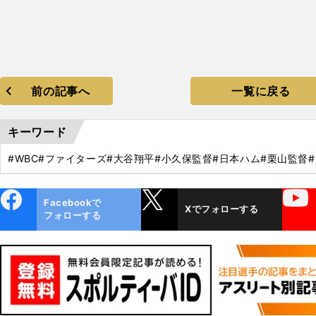
前の記事へ
一覧に戻る
キーワード
#WBC
#ファイターズ
#大谷翔平
#小久保監督
#日本ハム
#栗山監督
ebo
X
YouTube
Facebookで
Xでフォローする
ok
フォローする