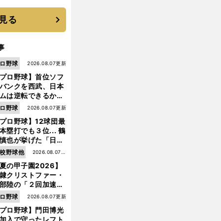
 それでもプロではな
大学進学を選ぶ理由
見る
事
ロ野球
2026.08.07更新
プロ野球】首位ソフ
バンクを西武、日本
ムは逆転できるか？
鶴岡慎也が挙げる終
ロ野球
2026.08.07更新
戦のキーマン３人
プロ野球】12球団最
本塁打でも３位... 鶴
慎也が挙げた「日本
ムの誤算」とソフト
校野球他
2026.08.07更
ンク追撃のカギ
夏の甲子園2026】
新
隷クリストファー・
部陸の「２回加速す
」規格外のストレー
ロ野球
2026.08.07更新
 それでもプロではな
プロ野球】門田博光
大学進学を選ぶ理由
加入で守ったレフト