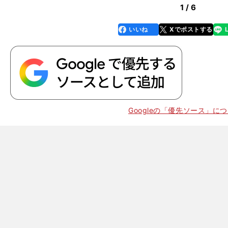
1 / 6
いいね
Xでポストする
line
faceboo
x
k
オ
Googleの「優先ソース」に