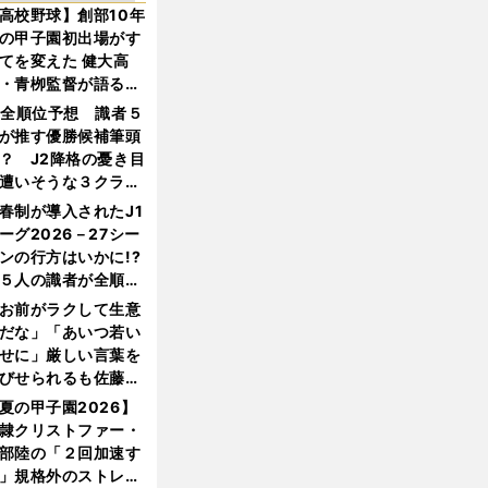
高校野球】創部10年
の甲子園初出場がす
てを変えた 健大高
・青栁監督が語る
機動破壊」はこうし
1全順位予想 識者５
生まれた
が推す優勝候補筆頭
？ J2降格の憂き目
遭いそうな３クラブ
は？
春制が導入されたJ1
ーグ2026－27シー
ンの行方はいかに!?
５人の識者が全順位
大胆予想
お前がラクして生意
だな」「あいつ若い
せに」厳しい言葉を
びせられるも佐藤慎
郎が貫いた誇りとフ
夏の甲子園2026】
ンへの思い
隷クリストファー・
部陸の「２回加速す
」規格外のストレー