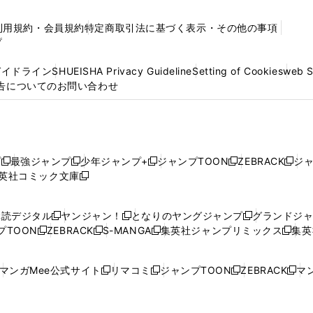
利用規約・会員規約
特定商取引法に基づく表示・その他の事項
プ
ガイドライン
SHUEISHA Privacy Guideline
Setting of Cookies
web 
告についてのお問い合わせ
プ
最強ジャンプ
少年ジャンプ+
ジャンプTOON
ZEBRACK
ジ
新
新
新
新
新
英社コミック文庫
し
新
し
し
し
し
い
い
し
い
い
い
ウ
ウ
い
ウ
ウ
ウ
購読デジタル
ヤンジャン！
となりのヤングジャンプ
グランドジ
新
新
新
ィ
ィ
ウ
ィ
ィ
ィ
プTOON
ZEBRACK
S-MANGA
集英社ジャンプリミックス
集英
新
し
新
し
新
し
新
ン
ン
ィ
ン
ン
ン
し
い
し
い
し
い
し
ド
ド
ン
ド
ド
ド
い
ウ
い
ウ
い
ウ
い
ウ
ウ
ド
ウ
ウ
ウ
マンガMee公式サイト
リマコミ
ジャンプTOON
ZEBRACK
マン
新
新
新
新
ウ
ィ
ウ
ィ
ウ
ィ
ウ
で
で
ウ
で
で
で
し
し
し
し
し
ィ
ン
ィ
ン
ィ
ン
ィ
開
開
で
開
開
開
い
い
い
い
い
ン
ド
ン
ド
ン
ド
ン
く
く
開
く
く
く