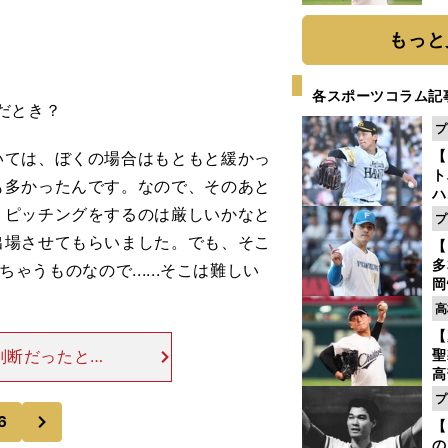
ト
く
もっと
各スポーツコラム記
だとき？
プ
【
いては、ぼくの場合はもともと緩かっ
ト
も多かったんです。なので、そのあと
ハ
、ピッチングをするのは厳しいかなと
プ
盤
出場させてもらいました。でも、そこ
【
多
ゃうものなので......そこは難しい
岡
ハ
高
バ
【
判断だったとい
聖
高
けですし、そう
る
はかかってきま
プ
ト
次
6
【
く
の