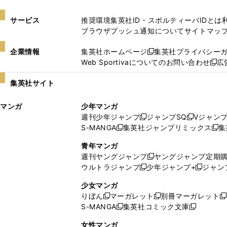
サービス
推奨環境
集英社ID・スポルティーバIDとは
ブラウザプッシュ通知について
サイトマッ
企業情報
集英社ホームページ
集英社プライバシー
新
Web Sportivaについてのお問い合わせ
広
し
新
い
し
集英社サイト
ウ
い
ィ
ウ
マンガ
少年マンガ
ン
ィ
週刊少年ジャンプ
ジャンプSQ
Vジャン
ド
ン
新
新
S-MANGA
集英社ジャンプリミックス
集
ウ
ド
新
し
し
新
で
ウ
し
い
い
し
青年マンガ
開
で
い
ウ
ウ
い
週刊ヤングジャンプ
ヤングジャンプ定期
新
く
開
ウ
ィ
ィ
ウ
ウルトラジャンプ
少年ジャンプ+
ジャン
新
し
新
く
ィ
ン
ン
ィ
し
い
し
ン
ド
ド
ン
少女マンガ
い
ウ
い
ド
ウ
ウ
ド
りぼん
マーガレット
別冊マーガレット
新
新
新
ウ
ィ
ウ
ウ
で
で
ウ
S-MANGA
集英社コミック文庫
し
新
し
新
ィ
ン
ィ
で
開
開
で
い
し
い
し
ン
ド
ン
女性マンガ
開
く
く
開