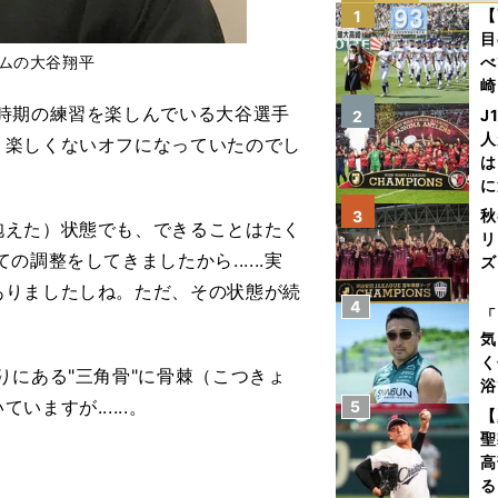
【
1
目
ハムの大谷翔平
べ
崎
「
時期の練習を楽しんでいる大谷選手
J
2
て
人
、楽しくないオフになっていたのでし
は
に
と
秋
3
抱えた）状態でも、できることはたく
リ
調整をしてきましたから......実
ズ
ありましたしね。ただ、その状態が続
4
を
「
気
く
りにある"三角骨"に骨棘（こつきょ
浴
すが......。
5
太
【
ァ
聖
高
る