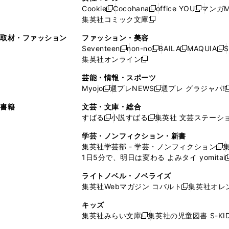
ウ
い
ウ
い
ド
ウ
ド
Cookie
Cocohana
office YOU
マンガM
く
く
新
新
新
ィ
ウ
ィ
ウ
ウ
で
ウ
集英社コミック文庫
し
新
し
し
ン
ィ
ン
ィ
で
開
で
い
し
い
い
ド
ン
ド
ン
取材・ファッション
ファッション・美容
開
く
開
ウ
い
ウ
ウ
ウ
ド
ウ
ド
Seventeen
non-no
BAILA
MAQUIA
S
く
く
新
新
新
新
ィ
ウ
ィ
ィ
で
ウ
で
ウ
集英社オンライン
し
新
し
し
し
ン
ィ
ン
ン
開
で
開
で
い
し
い
い
い
ド
ン
ド
ド
芸能・情報・スポーツ
く
開
く
開
ウ
い
ウ
ウ
ウ
ウ
ド
ウ
ウ
Myojo
週プレNEWS
週プレ グラジャパ!
く
く
新
新
新
ィ
ウ
ィ
ィ
ィ
で
ウ
で
で
し
し
ン
ィ
ン
ン
ン
書籍
文芸・文庫・総合
開
で
開
開
い
い
ド
ン
ド
ド
ド
すばる
小説すばる
集英社 文芸ステーシ
く
開
く
く
新
新
ウ
ウ
ウ
ド
ウ
ウ
ウ
く
し
し
ィ
ィ
学芸・ノンフィクション・新書
で
ウ
で
で
で
い
い
ン
ン
集英社学芸部 - 学芸・ノンフィクション
開
で
開
開
開
新
ウ
ウ
ド
ド
1日5分で、明日は変わる よみタイ yomitai
く
開
く
く
く
し
新
ィ
ィ
ウ
ウ
く
い
ン
ン
ライトノベル・ノベライズ
で
で
ウ
ド
ド
集英社Webマガジン コバルト
集英社オレ
開
開
新
ィ
ウ
ウ
く
く
し
ン
キッズ
で
で
い
ド
集英社みらい文庫
集英社の児童図書 S-KID
開
開
新
ウ
ウ
く
く
し