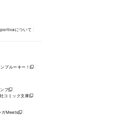
Sportivaについて
ャンプルーキー！
新
し
い
ウ
ャンプ
新
ィ
社コミック文庫
し
新
ン
い
し
ド
ウ
い
ウ
ガMeets
新
ィ
ウ
で
し
ン
ィ
開
い
ド
ン
く