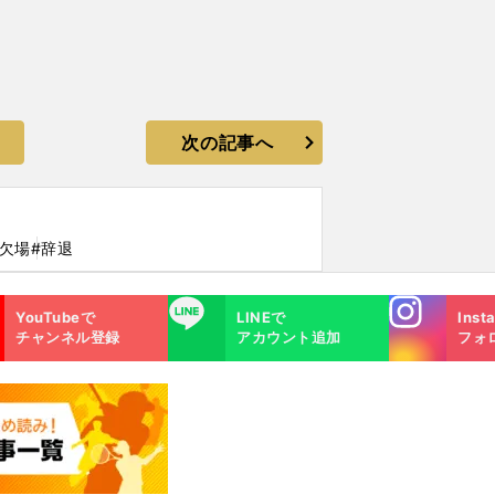
次の記事へ
#欠場
#辞退
Instagra
LINE
YouTubeで
LINEで
Inst
m
チャンネル登録
アカウント追加
フォ