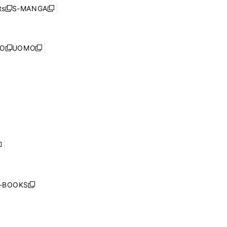
ウ
ウ
ド
s
S-MANGA
新
新
ィ
で
ウ
し
し
ン
開
で
い
い
ド
く
開
ウ
ウ
ウ
NO
UOMO
く
新
新
ィ
ィ
で
し
し
ン
ン
開
い
い
ド
ド
く
ウ
ウ
ウ
ウ
ィ
ィ
で
で
ン
ン
開
開
ド
ド
く
く
ウ
ウ
で
で
開
開
く
く
し
い
ウ
j-BOOKS
新
ィ
し
ン
い
ド
ウ
ウ