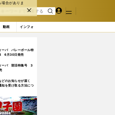
る場合がありま
マイペ
閉じ
検索
メニュ
ー
る
す
ジ
る
動画
インフォ
ィーバ バレーボール特
.4 6月30日発売
ィーバ 部活特集号 3
売
などのお知らせが届く
通知を受け取る方法につ