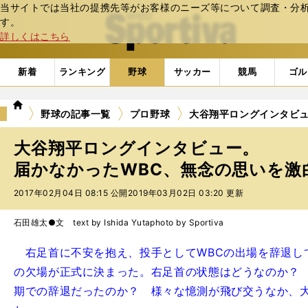
当サイトでは当社の提携先等がお客様のニーズ等について調査・分析し
web Sportiva (webスポルティーバ)
す。
詳しくはこちら
新着
ランキング
野球
サッカー
競馬
ゴル
we
野球の記事一覧
プロ野球
大谷翔平ロングインタビュ
b
ス
大谷翔平ロングインタビュー。
ポ
ル
届かなかったWBC、無念の思いを激
テ
2017年02月04日 08:15 公開
2019年03月02日 03:20 更新
ィ
ー
バ
石田雄太●文 text by Ishida Yuta
photo by Sportiva
右足首に不安を抱え、投手としてWBCの出場を辞退し
の欠場が正式に決まった。右足首の状態はどうなのか？
期での辞退だったのか？ 様々な憶測が飛び交うなか、