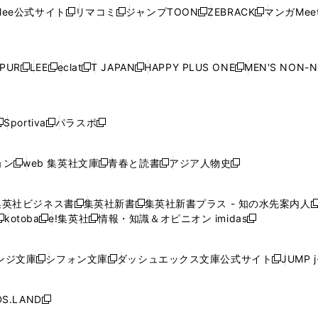
ウ
ウ
ウ
ウ
ウ
ド
ウ
ド
ウ
ド
ウ
ド
ee公式サイト
リマコミ
ジャンプTOON
ZEBRACK
マンガMeet
く
新
新
新
新
ィ
ィ
ィ
ィ
ィ
ウ
で
ウ
で
ウ
で
ウ
し
し
し
し
ン
ン
ン
ン
ン
で
開
で
開
で
開
で
い
い
い
い
ド
ド
ド
ド
ド
開
く
開
く
開
く
開
ウ
ウ
ウ
ウ
ウ
ウ
ウ
ウ
ウ
PUR
LEE
eclat
T JAPAN
HAPPY PLUS ONE
MEN'S NON-
く
く
く
く
新
新
新
新
新
ィ
ィ
ィ
ィ
で
で
で
で
で
し
し
し
し
し
ン
ン
ン
ン
開
開
開
開
開
い
い
い
い
い
ド
ド
ド
ド
く
く
く
く
く
ウ
ウ
ウ
ウ
ウ
ウ
ウ
ウ
ウ
Sportiva
パラスポ
新
新
ィ
ィ
ィ
ィ
ィ
で
で
で
で
し
し
し
ン
ン
ン
ン
ン
開
開
開
開
い
い
い
ド
ド
ド
ド
ド
ョン
web 集英社文庫
青春と読書
アジア人物史
く
く
く
く
新
新
新
新
ウ
ウ
ウ
ウ
ウ
ウ
ウ
ウ
し
し
し
し
ィ
ィ
ィ
で
で
で
で
で
い
い
い
い
ン
ン
ン
集英社ビジネス書
集英社新書
集英社新書プラス - 知の水先案内人
開
開
開
開
開
新
新
新
ウ
ウ
ウ
ウ
ド
ド
ド
kotoba
e!集英社
情報・知識＆オピニオン imidas
く
く
く
く
く
新
し
新
し
新
ィ
ィ
ィ
ィ
ウ
ウ
ウ
し
し
い
し
い
し
ン
ン
ン
ン
で
で
で
い
い
ウ
い
ウ
い
ド
ド
ド
ド
ンジ文庫
シフォン文庫
ダッシュエックス文庫公式サイト
JUMP 
開
開
開
新
新
新
ウ
ウ
ィ
ウ
ィ
ウ
ウ
ウ
ウ
ウ
く
く
く
し
し
し
ィ
ィ
ン
ィ
ン
ィ
で
で
で
で
い
い
い
ン
ン
ド
ン
ド
ン
S.LAND
開
開
開
開
新
ウ
ウ
ウ
ド
ド
ウ
ド
ウ
ド
く
く
く
く
し