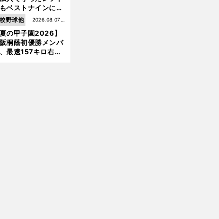
もベストナインに輝
た石嶺和彦 「サッ
校野球他
2026.08.07更
」という愛称は松永
夏の甲子園2026】
新
美がきっかけ？
阪桐蔭初優勝メンバ
、最速157キロ右
、平成初完封＆初本
前
打... 指揮官たちの知
へ
れざる現役時代