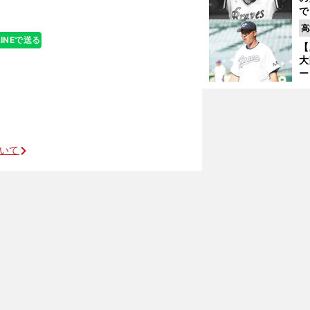
で
い
高
サ
LINEで送る
【
浩
大
ー
腕
」
塁
ら
ついて