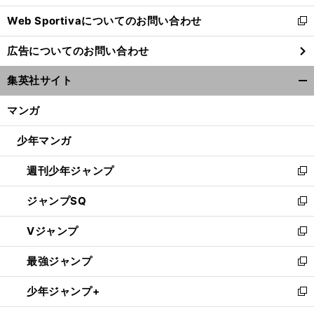
開
Web Sportivaについてのお問い合わせ
く
新
し
広告についてのお問い合わせ
い
ウ
集英社サイト
ィ
開
ン
く/
マンガ
ド
閉
ウ
じ
少年マンガ
で
る
開
週刊少年ジャンプ
く
新
し
ジャンプSQ
い
新
ウ
し
Vジャンプ
ィ
い
新
ン
ウ
し
最強ジャンプ
ド
ィ
い
新
ウ
ン
ウ
し
少年ジャンプ+
で
ド
ィ
い
新
開
ウ
ン
ウ
し