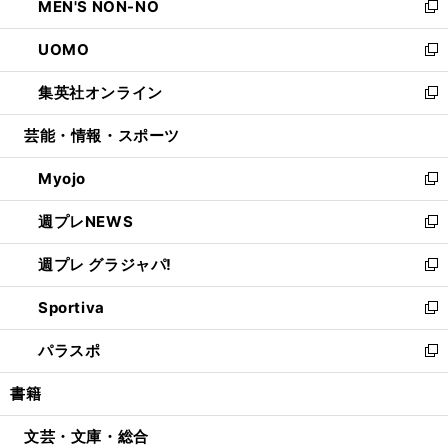
MEN'S NON-NO
く
で
ド
ィ
い
新
開
ウ
ン
ウ
し
UOMO
く
で
ド
ィ
い
新
開
ウ
ン
ウ
し
集英社オンライン
く
で
ド
ィ
い
新
開
ウ
ン
ウ
し
芸能・情報・スポーツ
く
で
ド
ィ
い
開
ウ
ン
ウ
Myojo
く
で
ド
ィ
新
開
ウ
ン
し
週プレNEWS
く
で
ド
い
新
開
ウ
ウ
し
週プレ グラジャパ!
く
で
ィ
い
新
開
ン
ウ
し
Sportiva
く
ド
ィ
い
新
ウ
ン
ウ
し
パラスポ
で
ド
ィ
い
新
開
ウ
ン
ウ
し
書籍
く
で
ド
ィ
い
開
ウ
ン
ウ
文芸・文庫・総合
く
で
ド
ィ