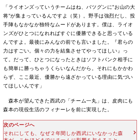
「ライオンズっていうチームはね、バツグンに"お山の大
将"が集まっているんですよ（笑）。野手は強烈だし、投
手陣もなかなか独特なムードがあります。僕は、ライオ
ンズがひとつになれればすぐに優勝できると思っている
んですよ。最後にみんなの前でも言いました。『君らの
力はすごい。個々の力を結集させてやってほしい』っ
て。だって、ひとつになったときはソフトバンク相手に
も簡単に勝っちゃうくらいなんだから。それにもかかわ
らず、ここ最近、優勝から遠ざかっている理由に気づい
てほしいんです」
森本が望んできた西武の「チーム一丸」は、皮肉にも
森本の現役生活のフィナーレを前に実現した。
次のページへ
それにしても、なぜ２年間しか西武にいなかった森
本が、これほどまでにチームに影響を与えることが