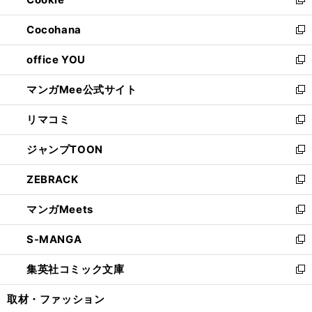
ド
ィ
新
開
ウ
ン
し
Cocohana
く
で
ド
い
新
開
ウ
ウ
し
office YOU
く
で
ィ
い
新
開
ン
ウ
し
マンガMee公式サイト
く
ド
ィ
い
新
ウ
ン
ウ
し
リマコミ
で
ド
ィ
い
新
開
ウ
ン
ウ
し
ジャンプTOON
く
で
ド
ィ
い
新
開
ウ
ン
ウ
し
ZEBRACK
く
で
ド
ィ
い
新
開
ウ
ン
ウ
し
マンガMeets
く
で
ド
ィ
い
新
開
ウ
ン
ウ
し
S-MANGA
く
で
ド
ィ
い
新
開
ウ
ン
ウ
し
集英社コミック文庫
く
で
ド
ィ
い
新
開
ウ
ン
ウ
し
取材・ファッション
く
で
ド
ィ
い