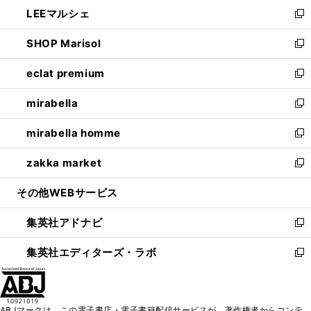
ウ
し
LEEマルシェ
く
で
ド
ィ
い
新
開
ウ
ン
ウ
し
SHOP Marisol
く
で
ド
ィ
い
新
開
ウ
ン
ウ
し
eclat premium
く
で
ド
ィ
い
新
開
ウ
ン
ウ
し
mirabella
く
で
ド
ィ
い
新
開
ウ
ン
ウ
し
mirabella homme
く
で
ド
ィ
い
新
開
ウ
ン
ウ
し
zakka market
く
で
ド
ィ
い
新
開
ウ
ン
ウ
し
その他WEBサービス
く
で
ド
ィ
い
開
ウ
ン
ウ
集英社アドナビ
く
で
ド
ィ
新
開
ウ
ン
し
集英社エディターズ・ラボ
く
で
ド
い
新
開
ウ
ウ
し
く
で
ィ
い
開
ン
ウ
ABJマークは、この電子書店・電子書籍配信サービスが、著作権者からコンテ