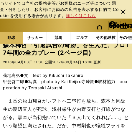
当サイトでは当社の提携先等がお客様のニーズ等について調
査・分析したり、お客様にお勧めの広告を表⽰する⽬的で Co
閉じ
okie を使⽤する場合があります。
詳しくはこちら
る
マイペ
web Sportiva (webスポルティーバ)
検索
メニュ
we
ー
野球の記事一覧
プロ野球
森本稀哲「引退試合の奇跡
b
ジ
野球
サッカー
競馬
ゴルフ
その他球技
その他
ス
森本稀哲「引退試合の奇跡」を生んだ、プロ1
ポ
7年間の全力プレー (2ページ目)
ル
テ
2016年04月03日 11:30 公開
2017年09月04日 16:08 更新
ィ
ー
菊地高弘●文 text by Kikuchi Takahiro
バ
甲斐啓二郎●写真 photo by Kai Keijiro寺崎敦●取材協力 coo
peration by Terasaki Atsushi
１番の秋山翔吾がレフトへ二塁打を放ち、森本と同級
生の渡辺直人が死球、浅村栄斗が内野安打と打線がつな
がる。森本が当初抱いていた「３人出てくれれば......」と
いう願望は満たされた。だが、中村剛也が犠牲フライを