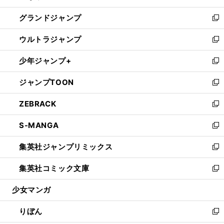
ウ
ン
ウ
し
グランドジャンプ
で
ド
ィ
い
新
開
ウ
ン
ウ
し
ウルトラジャンプ
く
で
ド
ィ
い
新
開
ウ
ン
ウ
し
少年ジャンプ+
く
で
ド
ィ
い
新
開
ウ
ン
ウ
し
ジャンプTOON
く
で
ド
ィ
い
新
開
ウ
ン
ウ
し
ZEBRACK
く
で
ド
ィ
い
新
開
ウ
ン
ウ
し
S-MANGA
く
で
ド
ィ
い
新
開
ウ
ン
ウ
し
集英社ジャンプリミックス
く
で
ド
ィ
い
新
開
ウ
ン
ウ
し
集英社コミック文庫
く
で
ド
ィ
い
新
開
ウ
ン
ウ
し
少女マンガ
く
で
ド
ィ
い
開
ウ
ン
ウ
りぼん
く
で
ド
ィ
新
開
ウ
ン
し