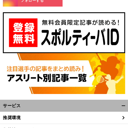
フォローする
サービス
開
く/
推奨環境
閉
じ