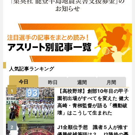
人気記事ランキング
今日
昨日
週間
月間
【高校野球】創部10年目の甲子
1
園初出場がすべてを変えた 健大
高崎・青栁監督が語る「機動破
壊」はこうして生まれた
J1全順位予想 識者５人が推す
2
優勝候補筆頭は？ J2降格の憂