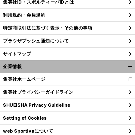
集英社ID・スポルティーバIDとは
る
利用規約・会員規約
特定商取引法に基づく表示・その他の事項
ブラウザプッシュ通知について
サイトマップ
企業情報
開
く/
集英社ホームページ
新
閉
し
じ
集英社プライバシーガイドライン
い
る
ウ
前
へ
SHUEISHA Privacy Guideline
ィ
ン
Setting of Cookies
ド
ウ
web Sportivaについて
で