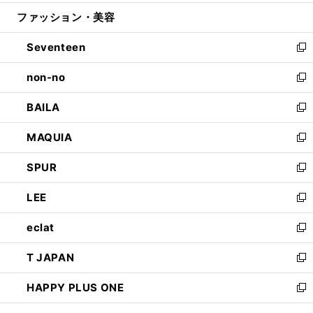
開
ウ
ン
ウ
ファッション・美容
く
で
ド
ィ
開
ウ
ン
Seventeen
く
で
ド
新
開
ウ
し
non-no
く
で
い
新
開
ウ
し
BAILA
く
ィ
い
新
ン
ウ
し
MAQUIA
ド
ィ
い
新
ウ
ン
ウ
し
SPUR
で
ド
ィ
い
新
開
ウ
ン
ウ
し
LEE
く
で
ド
ィ
い
新
開
ウ
ン
ウ
し
eclat
く
で
ド
ィ
い
新
開
ウ
ン
ウ
し
T JAPAN
く
で
ド
ィ
い
新
開
ウ
ン
ウ
し
HAPPY PLUS ONE
く
で
ド
ィ
い
新
開
ウ
ン
ウ
し