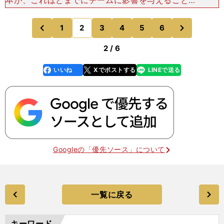
できたのだろうか。 試合後の引退セレモニーで、
メヒアが森本のために発信したメッセージが印象的
次
1
2
3
4
5
6
のページへ
のページへ
だった。「と
前
2 / 6
いいね
Xでポストする
LINEで送る
line
faceboo
x
k
Googleの「優先ソース」について
一覧に戻る
キーワード