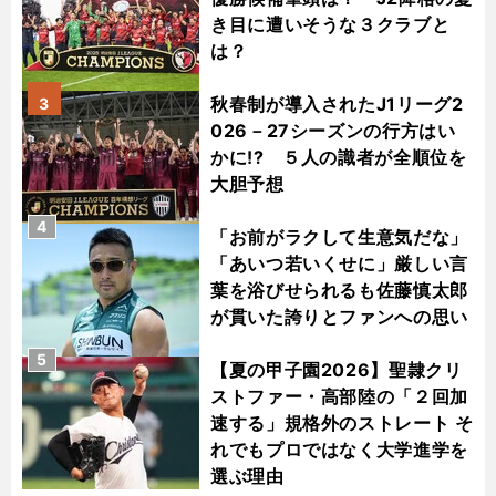
き目に遭いそうな３クラブと
は？
秋春制が導入されたJ1リーグ2
3
026－27シーズンの行方はい
かに!? ５人の識者が全順位を
大胆予想
4
「お前がラクして生意気だな」
「あいつ若いくせに」厳しい言
葉を浴びせられるも佐藤慎太郎
が貫いた誇りとファンへの思い
5
【夏の甲子園2026】聖隷クリ
ストファー・高部陸の「２回加
速する」規格外のストレート そ
れでもプロではなく大学進学を
選ぶ理由