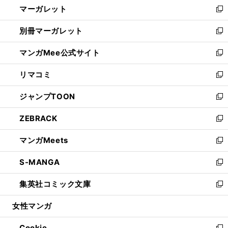
マーガレット
く
で
ド
い
新
開
ウ
ウ
し
別冊マーガレット
く
で
ィ
い
新
開
ン
ウ
し
マンガMee公式サイト
く
ド
ィ
い
新
ウ
ン
ウ
し
リマコミ
で
ド
ィ
い
新
開
ウ
ン
ウ
し
ジャンプTOON
く
で
ド
ィ
い
新
開
ウ
ン
ウ
し
ZEBRACK
く
で
ド
ィ
い
新
開
ウ
ン
ウ
し
マンガMeets
く
で
ド
ィ
い
新
開
ウ
ン
ウ
し
S-MANGA
く
で
ド
ィ
い
新
開
ウ
ン
ウ
し
集英社コミック文庫
く
で
ド
ィ
い
新
開
ウ
ン
ウ
し
女性マンガ
く
で
ド
ィ
い
開
ウ
ン
ウ
Cookie
く
で