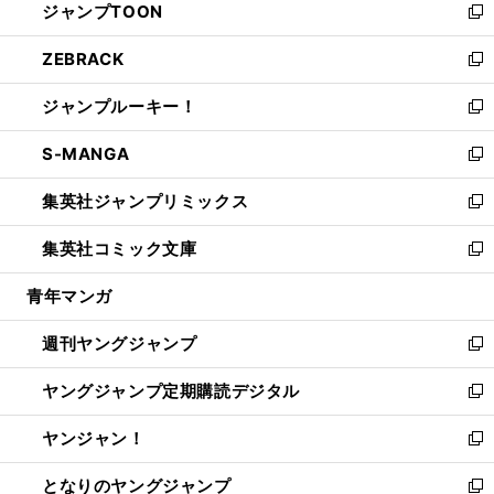
ジャンプTOON
く
で
ド
ィ
い
新
開
ウ
ン
ウ
し
ZEBRACK
く
で
ド
ィ
い
新
開
ウ
ン
ウ
し
ジャンプルーキー！
く
で
ド
ィ
い
新
開
ウ
ン
ウ
し
S-MANGA
く
で
ド
ィ
い
新
開
ウ
ン
ウ
し
集英社ジャンプリミックス
く
で
ド
ィ
い
新
開
ウ
ン
ウ
し
集英社コミック文庫
く
で
ド
ィ
い
新
開
ウ
ン
ウ
し
青年マンガ
く
で
ド
ィ
い
開
ウ
ン
ウ
週刊ヤングジャンプ
く
で
ド
ィ
新
開
ウ
ン
し
ヤングジャンプ定期購読デジタル
く
で
ド
い
新
開
ウ
ウ
し
ヤンジャン！
く
で
ィ
い
新
開
ン
ウ
し
となりのヤングジャンプ
く
ド
ィ
い
新