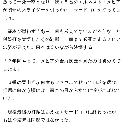
放って一死一塁となり、続く５番のエルネスト・メヒア
が初球のスライダーを引っかけ、サードゴロを打ってし
まう。
森本が思わず「あ～、何も考えてないんだろうな」と
併殺打を覚悟したその刹那、一塁まで必死に走るメヒア
の姿が見えた。森本は笑いながら述懐する。
「２年間やって、メヒアの全力疾走を見たのは初めてで
したよ」
６番の栗山巧が何度もファウルで粘って四球を選び、
打席に向かう頃には、森本の目からすでに涙がこぼれて
いた。
現役最後の打席はあえなくサードゴロに終わったが、
もはや結果は問題ではなかった。