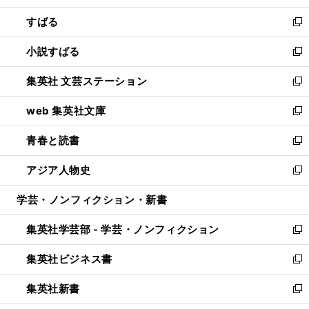
開
ウ
ン
すばる
く
で
ド
新
開
ウ
し
小説すばる
く
で
い
新
開
ウ
し
集英社 文芸ステーション
く
ィ
い
新
ン
ウ
し
web 集英社文庫
ド
ィ
い
新
ウ
ン
ウ
し
青春と読書
で
ド
ィ
い
新
開
ウ
ン
ウ
し
アジア人物史
く
で
ド
ィ
い
新
開
ウ
ン
ウ
し
学芸・ノンフィクション・新書
く
で
ド
ィ
い
開
ウ
ン
ウ
集英社学芸部 - 学芸・ノンフィクション
く
で
ド
ィ
新
開
ウ
ン
し
集英社ビジネス書
く
で
ド
い
新
開
ウ
ウ
し
集英社新書
く
で
ィ
い
新
開
ン
ウ
し