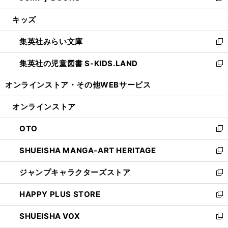
開
ウ
ン
ウ
し
キッズ
く
で
ド
ィ
い
開
ウ
ン
ウ
集英社みらい文庫
く
で
ド
ィ
新
開
ウ
ン
し
集英社の児童図書 S-KIDS.LAND
く
で
ド
い
新
開
ウ
ウ
し
オンラインストア・
その他WEBサービス
く
で
ィ
い
開
ン
ウ
オンラインストア
く
ド
ィ
ウ
ン
OTO
で
ド
新
開
ウ
し
SHUEISHA MANGA-ART HERITAGE
く
で
い
新
開
ウ
し
ジャンプキャラクターズストア
く
ィ
い
新
ン
ウ
し
HAPPY PLUS STORE
ド
ィ
い
新
ウ
ン
ウ
し
SHUEISHA VOX
で
ド
ィ
い
新
開
ウ
ン