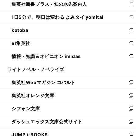
集英社新書プラス - 知の水先案内人
く
ド
ィ
い
新
ウ
ン
ウ
し
1日5分で、明日は変わる よみタイ yomitai
で
ド
ィ
い
新
開
ウ
ン
ウ
し
kotoba
く
で
ド
ィ
い
新
開
ウ
ン
ウ
し
e!集英社
く
で
ド
ィ
い
新
開
ウ
ン
ウ
し
情報・知識＆オピニオン imidas
く
で
ド
ィ
い
新
開
ウ
ン
ウ
し
ライトノベル・ノベライズ
く
で
ド
ィ
い
開
ウ
ン
ウ
集英社Webマガジン コバルト
く
で
ド
ィ
新
開
ウ
ン
し
集英社オレンジ文庫
く
で
ド
い
新
開
ウ
ウ
し
シフォン文庫
く
で
ィ
い
新
開
ン
ウ
し
ダッシュエックス文庫公式サイト
く
ド
ィ
い
新
ウ
ン
ウ
し
JUMP j-BOOKS
で
ド
ィ
い
新