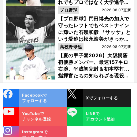
れでもプロではなく大学進学を
選ぶ理由
プロ野球
2026.08.07更新
【プロ野球】門田博光の加入で
守ったレフトでもベストナイン
に輝いた石嶺和彦 「サッサ」と
いう愛称は松永浩美がきっか
け？
高校野球他
2026.08.07更新
【夏の甲子園2026】大阪桐蔭
初優勝メンバー、最速157キロ
右腕、平成初完封＆初本塁打...
指揮官たちの知られざる現役時
代
cebo
X
Facebookで
Xでフォローする
ok
フォローする
uTube
LINE
YouTubeで
LINEで
チャンネル登録
アカウント追加
stagra
Instagramで
m