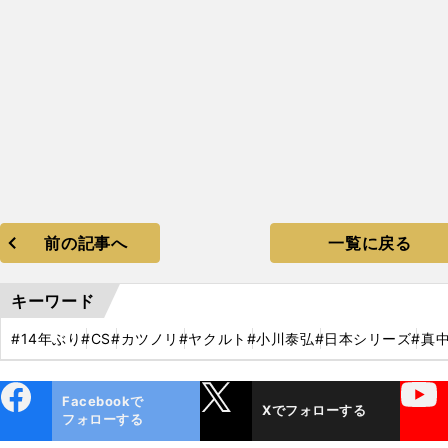
前の記事へ
一覧に戻る
キーワード
#14年ぶり
#CS
#カツノリ
#ヤクルト
#小川泰弘
#日本シリーズ
#真
ebo
X
YouTube
Facebookで
Xでフォローする
ok
フォローする