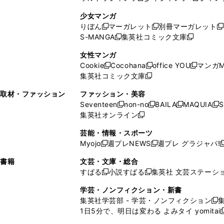
く
ィ
ン
ン
ィ
し
い
し
ン
ド
ド
ン
少女マンガ
い
ウ
い
ド
ウ
ウ
ド
りぼん
マーガレット
別冊マーガレット
新
新
新
ウ
ィ
ウ
ウ
で
で
ウ
S-MANGA
集英社コミック文庫
し
新
し
新
ィ
ン
ィ
で
開
開
で
い
し
い
し
ン
ド
ン
女性マンガ
開
く
く
開
ウ
い
ウ
い
ド
ウ
ド
Cookie
Cocohana
office YOU
マンガM
く
く
新
新
新
ィ
ウ
ィ
ウ
ウ
で
ウ
集英社コミック文庫
し
新
し
し
ン
ィ
ン
ィ
で
開
で
い
し
い
い
ド
ン
ド
ン
取材・ファッション
ファッション・美容
開
く
開
ウ
い
ウ
ウ
ウ
ド
ウ
ド
Seventeen
non-no
BAILA
MAQUIA
S
く
く
新
新
新
新
ィ
ウ
ィ
ィ
で
ウ
で
ウ
集英社オンライン
し
新
し
し
し
ン
ィ
ン
ン
開
で
開
で
い
し
い
い
い
ド
ン
ド
ド
芸能・情報・スポーツ
く
開
く
開
ウ
い
ウ
ウ
ウ
ウ
ド
ウ
ウ
Myojo
週プレNEWS
週プレ グラジャパ!
く
く
新
新
新
ィ
ウ
ィ
ィ
ィ
で
ウ
で
で
し
し
ン
ィ
ン
ン
ン
書籍
文芸・文庫・総合
開
で
開
開
い
い
ド
ン
ド
ド
ド
すばる
小説すばる
集英社 文芸ステーシ
く
開
く
く
新
新
ウ
ウ
ウ
ド
ウ
ウ
ウ
く
し
し
ィ
ィ
学芸・ノンフィクション・新書
で
ウ
で
で
で
い
い
ン
ン
集英社学芸部 - 学芸・ノンフィクション
開
で
開
開
開
新
ウ
ウ
ド
ド
1日5分で、明日は変わる よみタイ yomitai
く
開
く
く
く
し
新
ィ
ィ
ウ
ウ
く
い