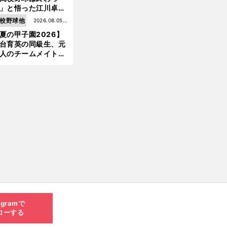
」と悟った江川卓の
え投手は、公式戦わ
校野球他
2026.08.05更
か16イニングの登板
夏の甲子園2026】
新
大洋から２位指名を
台育英の同級生、元
けた
人のチームメイト、
師と教え子...聖地で
差する運命の再会
agramで
ローする