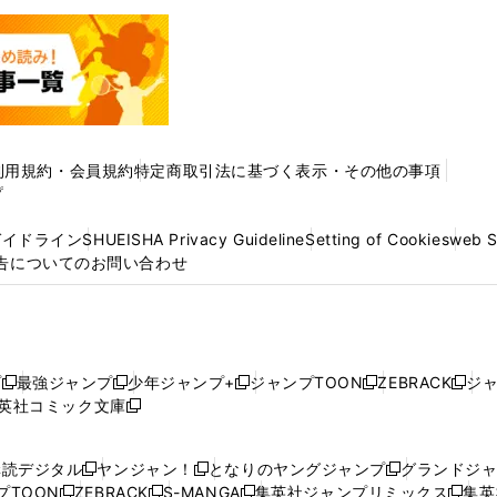
利用規約・会員規約
特定商取引法に基づく表示・その他の事項
プ
ガイドライン
SHUEISHA Privacy Guideline
Setting of Cookies
web 
告についてのお問い合わせ
プ
最強ジャンプ
少年ジャンプ+
ジャンプTOON
ZEBRACK
ジ
新
新
新
新
新
英社コミック文庫
し
新
し
し
し
し
い
い
し
い
い
い
ウ
ウ
い
ウ
ウ
ウ
購読デジタル
ヤンジャン！
となりのヤングジャンプ
グランドジ
新
新
新
ィ
ィ
ウ
ィ
ィ
ィ
プTOON
ZEBRACK
S-MANGA
集英社ジャンプリミックス
集英
新
し
新
し
新
し
新