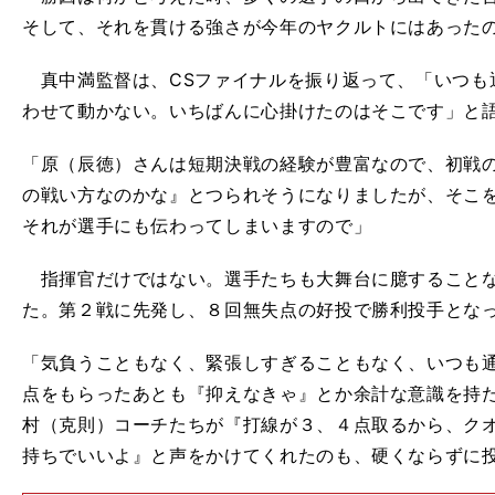
そして、それを貫ける強さが今年のヤクルトにはあった
真中満監督は、CSファイナルを振り返って、「いつも
わせて動かない。いちばんに心掛けたのはそこです」と
「原（辰徳）さんは短期決戦の経験が豊富なので、初戦
の戦い方なのかな』とつられそうになりましたが、そこを我慢
それが選手にも伝わってしまいますので」
指揮官だけではない。選手たちも大舞台に臆することな
た。第２戦に先発し、８回無失点の好投で勝利投手とな
「気負うこともなく、緊張しすぎることもなく、いつも
点をもらったあとも『抑えなきゃ』とか余計な意識を持
村（克則）コーチたちが『打線が３、４点取るから、クオ
持ちでいいよ』と声をかけてくれたのも、硬くならずに