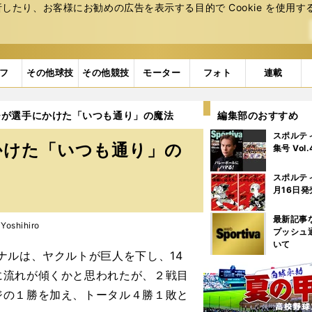
たり、お客様にお勧めの広告を表⽰する⽬的で Cookie を使⽤す
フ
その他球技
その他競技
モーター
フォト
連載
チが選手にかけた「いつも通り」の魔法
編集部のおすすめ
スポルテ
かけた「いつも通り」の
集号 Vol
スポルテ
月16日発
最新記事
oshihiro
プッシュ
いて
ルは、ヤクルトが巨人を下し、14
に流れが傾くかと思われたが、２戦目
ジの１勝を加え、トータル４勝１敗と