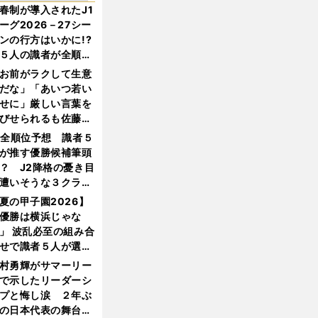
春制が導入されたJ1
ーグ2026－27シー
ンの行方はいかに!?
５人の識者が全順位
大胆予想
お前がラクして生意
だな」「あいつ若い
せに」厳しい言葉を
びせられるも佐藤慎
郎が貫いた誇りとフ
1全順位予想 識者５
ンへの思い
が推す優勝候補筆頭
？ J2降格の憂き目
遭いそうな３クラブ
は？
夏の甲子園2026】
優勝は横浜じゃな
」 波乱必至の組み合
せで識者５人が選ん
優勝校はここだ！
村勇輝がサマーリー
で示したリーダーシ
プと悔し涙 ２年ぶ
の日本代表の舞台を