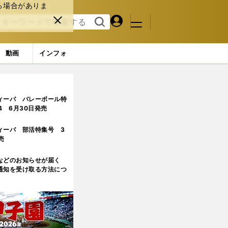
る場合がありま
マイペ
閉じ
検索
メニュ
ー
る
す
ジ
る
動画
インフォ
ィーバ バレーボール特
.4 6月30日発売
ィーバ 部活特集号 3
売
などのお知らせが届く
通知を受け取る方法につ