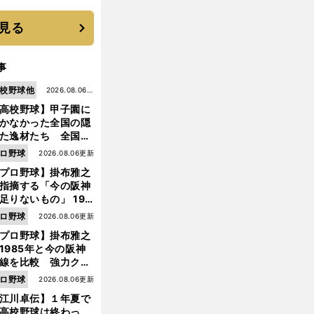
に３年目のNBA挑戦
続く
見る
事
校野球他
2026.08.06更
高校野球】甲子園に
新
かなかった全国の隠
た逸材たち 全国を
って見つけた"幻の
ロ野球
2026.08.06更新
ター候補"たち
プロ野球】掛布雅之
指摘する「今の阪神
足りないもの」 198
年のチームよりもつ
ロ野球
2026.08.06更新
がりを感じない
プロ野球】掛布雅之
1985年と今の阪神
線を比較 強力クリ
ンナップと、チーム
ロ野球
2026.08.06更新
「大きな違い」を語
前
江川卓伝】１年夏で
た
へ
高校野球は終わっ