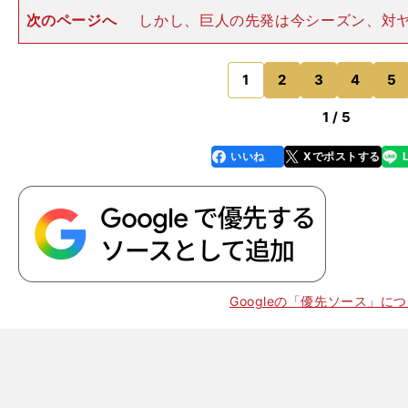
次のページへ
しかし、巨人の先発は今シーズン、対
０敗のマイコラス。負ければ２連敗となり、勢いは巨
う。それだけに「QSくらいの気持ちでいいよ」という
いてしまった。野村バッテリ
1
2
3
4
5
のページへ
1 / 5
いいね
Xでポストする
line
faceboo
x
k
Googleの「優先ソース」に
、
隠
」
！