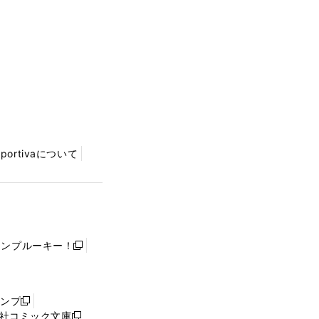
Sportivaについて
ャンプルーキー！
新
し
い
ウ
ャンプ
新
ィ
社コミック文庫
し
新