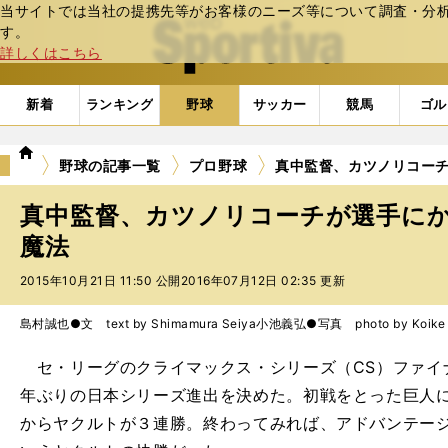
当サイトでは当社の提携先等がお客様のニーズ等について調査・分析し
web Sportiva (webスポルティーバ)
す。
詳しくはこちら
新着
ランキング
野球
サッカー
競馬
ゴル
we
野球の記事一覧
プロ野球
真中監督、カツノリコー
b
ス
真中監督、カツノリコーチが選手に
ポ
ル
魔法
テ
2015年10月21日 11:50 公開
2016年07月12日 02:35 更新
ィ
ー
バ
島村誠也●文 text by Shimamura Seiya
小池義弘●写真 photo by Koike Y
セ・リーグのクライマックス・シリーズ（CS）ファイナ
年ぶりの日本シリーズ進出を決めた。初戦をとった巨人
からヤクルトが３連勝。終わってみれば、アドバンテー