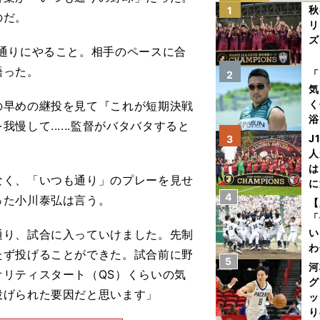
秋
1
のだ。
リ
ズ
通りにやること。相手のペースに合
を
語った。
「
2
気
く
の早めの継投を見て『これが短期決戦
浴
して......監督がバタバタすると
太
J
3
ァ
人
は
く、「いつも通り」のプレーを見せ
に
4
と
った小川泰弘は言う。
【
「
い
通り、試合に入っていけました。先制
わ
たず投げることができた。試合前に野
5
だ
河
リティスタート（QS）くらいの気
グ
投げられた要因だと思います」
ッ
り