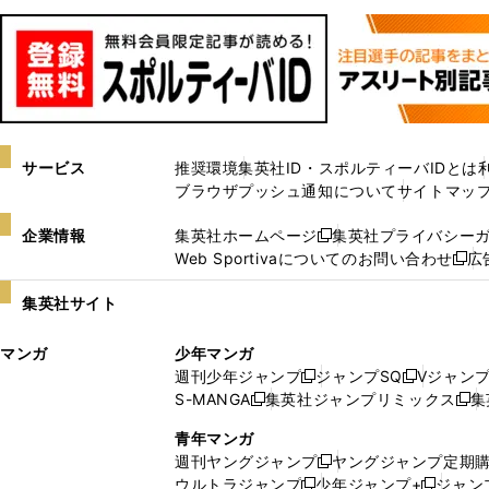
サービス
推奨環境
集英社ID・スポルティーバIDとは
ブラウザプッシュ通知について
サイトマッ
企業情報
集英社ホームページ
集英社プライバシー
新
Web Sportivaについてのお問い合わせ
広
し
新
い
し
集英社サイト
ウ
い
ィ
ウ
マンガ
少年マンガ
ン
ィ
週刊少年ジャンプ
ジャンプSQ
Vジャン
ド
ン
新
新
S-MANGA
集英社ジャンプリミックス
集
ウ
ド
新
し
し
新
で
ウ
し
い
い
し
青年マンガ
開
で
い
ウ
ウ
い
週刊ヤングジャンプ
ヤングジャンプ定期
新
く
開
ウ
ィ
ィ
ウ
ウルトラジャンプ
少年ジャンプ+
ジャン
新
し
新