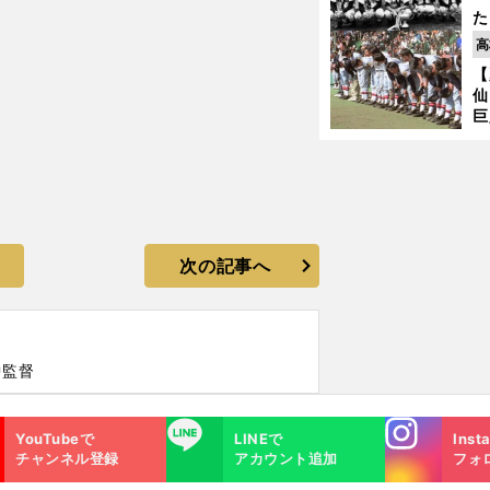
た
控
高
ず
【
で
仙
受
巨
恩
交
次の記事へ
中監督
Instagra
LINE
YouTubeで
LINEで
Inst
m
チャンネル登録
アカウント追加
フォ