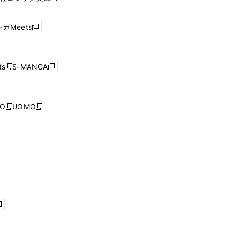
ン
い
し
ド
ウ
い
ウ
ガMeets
新
ィ
ウ
で
し
ン
ィ
開
い
ド
ン
く
ウ
ウ
ド
s
S-MANGA
新
新
ィ
で
ウ
し
し
ン
開
で
い
い
ド
く
開
ウ
ウ
ウ
NO
UOMO
く
新
新
ィ
ィ
で
し
し
ン
ン
開
い
い
ド
ド
く
ウ
ウ
ウ
ウ
ィ
ィ
で
で
ン
ン
開
開
ド
ド
く
く
ウ
ウ
で
で
開
開
く
く
し
い