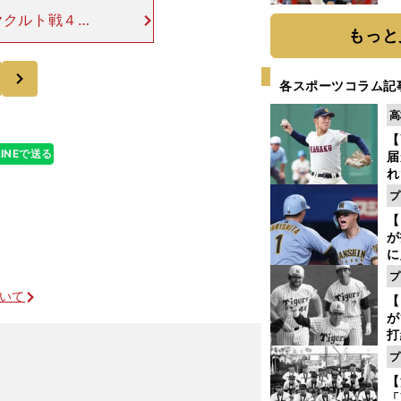
糧
ヤクルト戦４勝
は
もっと
人に傾いてしま
言葉に、正直驚
次
各スポーツコラム記
高
【
LINEで送る
届
れ
巡
プ
ス
【
が
に
5
プ
な
ついて
【
が
打
ー
プ
の
【
っ
「