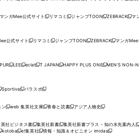
ン
ン
ィ
ン
ン
ン
し
い
し
い
し
い
し
ド
ド
ン
ド
ド
ド
い
ウ
い
ウ
い
ウ
い
ウ
ウ
ド
ウ
ウ
ウ
マンガMee公式サイト
リマコミ
ジャンプTOON
ZEBRACK
マン
新
新
新
新
ウ
ィ
ウ
ィ
ウ
ィ
ウ
で
で
ウ
で
で
で
し
し
し
し
し
ィ
ン
ィ
ン
ィ
ン
ィ
開
開
で
開
開
開
い
い
い
い
い
ン
ド
ン
ド
ン
ド
ン
く
く
開
く
く
く
ウ
ウ
ウ
ウ
ウ
ド
ウ
ド
ウ
ド
ウ
ド
ee公式サイト
リマコミ
ジャンプTOON
ZEBRACK
マンガMeet
く
新
新
新
新
ィ
ィ
ィ
ィ
ィ
ウ
で
ウ
で
ウ
で
ウ
し
し
し
し
ン
ン
ン
ン
ン
で
開
で
開
で
開
で
い
い
い
い
ド
ド
ド
ド
ド
開
く
開
く
開
く
開
ウ
ウ
ウ
ウ
ウ
ウ
ウ
ウ
ウ
PUR
LEE
eclat
T JAPAN
HAPPY PLUS ONE
MEN'S NON-
く
く
く
く
新
新
新
新
新
ィ
ィ
ィ
ィ
で
で
で
で
で
し
し
し
し
し
ン
ン
ン
ン
開
開
開
開
開
い
い
い
い
い
ド
ド
ド
ド
く
く
く
く
く
ウ
ウ
ウ
ウ
ウ
ウ
ウ
ウ
ウ
Sportiva
パラスポ
新
新
ィ
ィ
ィ
ィ
ィ
で
で
で
で
し
し
し
ン
ン
ン
ン
ン
開
開
開
開
い
い
い
ド
ド
ド
ド
ド
ョン
web 集英社文庫
青春と読書
アジア人物史
く
く
く
く
新
新
新
新
ウ
ウ
ウ
ウ
ウ
ウ
ウ
ウ
し
し
し
し
ィ
ィ
ィ
で
で
で
で
で
い
い
い
い
ン
ン
ン
集英社ビジネス書
集英社新書
集英社新書プラス - 知の水先案内人
開
開
開
開
開
新
新
新
ウ
ウ
ウ
ウ
ド
ド
ド
kotoba
e!集英社
情報・知識＆オピニオン imidas
く
く
く
く
く
新
し
新
し
新
ィ
ィ
ィ
ィ
ウ
ウ
ウ
し
し
い
し
い
し