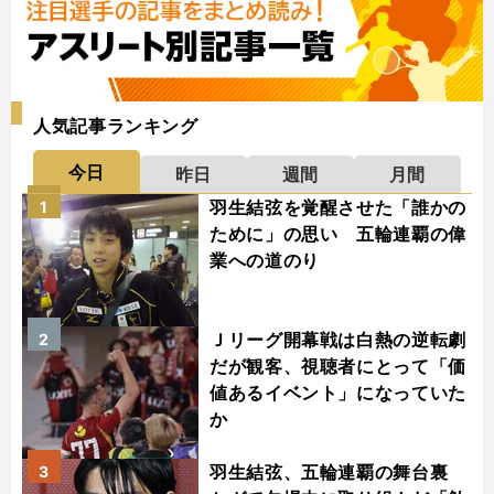
人気記事ランキング
今日
昨日
週間
月間
羽生結弦を覚醒させた「誰かの
1
ために」の思い 五輪連覇の偉
業への道のり
Ｊリーグ開幕戦は白熱の逆転劇
2
だが観客、視聴者にとって「価
値あるイベント」になっていた
か
羽生結弦、五輪連覇の舞台裏
3