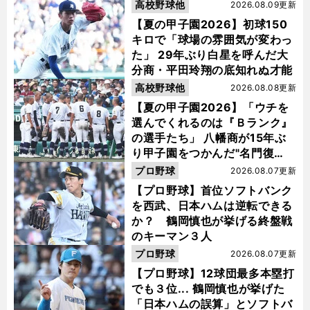
高校野球他
2026.08.09更新
【夏の甲子園2026】初球150
キロで「球場の雰囲気が変わっ
た」 29年ぶり白星を呼んだ大
分商・平田玲翔の底知れぬ才能
高校野球他
2026.08.08更新
【夏の甲子園2026】「ウチを
選んでくれるのは『Ｂランク』
の選手たち」 八幡商が15年ぶ
り甲子園をつかんだ"名門復
活"の舞台裏
プロ野球
2026.08.07更新
【プロ野球】首位ソフトバンク
を西武、日本ハムは逆転できる
か？ 鶴岡慎也が挙げる終盤戦
のキーマン３人
プロ野球
2026.08.07更新
【プロ野球】12球団最多本塁打
でも３位... 鶴岡慎也が挙げた
「日本ハムの誤算」とソフトバ