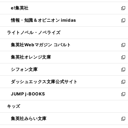
開
ウ
ン
ウ
し
e!集英社
く
で
ド
ィ
い
新
開
ウ
ン
ウ
し
情報・知識＆オピニオン imidas
く
で
ド
ィ
い
新
開
ウ
ン
ウ
し
ライトノベル・ノベライズ
く
で
ド
ィ
い
開
ウ
ン
ウ
集英社Webマガジン コバルト
く
で
ド
ィ
新
開
ウ
ン
し
集英社オレンジ文庫
く
で
ド
い
新
開
ウ
ウ
し
シフォン文庫
く
で
ィ
い
新
開
ン
ウ
し
ダッシュエックス文庫公式サイト
く
ド
ィ
い
新
ウ
ン
ウ
し
JUMP j-BOOKS
で
ド
ィ
い
新
開
ウ
ン
ウ
し
キッズ
く
で
ド
ィ
い
開
ウ
ン
ウ
集英社みらい文庫
く
で
ド
ィ
新
開
ウ
ン
し