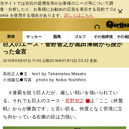
当サイトでは当社の提携先等がお客様のニーズ等について調
査・分析したり、お客様にお勧めの広告を表⽰する⽬的で Co
閉じ
okie を使⽤する場合があります。
詳しくはこちら
る
マイペ
web Sportiva (webスポルティーバ)
検索
メニュ
we
ー
野球の記事一覧
プロ野球
巨人のエース・菅野智之
b
ジ
野球
サッカー
競馬
ゴルフ
その他球技
その他
ス
巨人のエース・菅野智之が黒田博樹から授か
ポ
った金言
ル
テ
2015年09月01日 11:55 公開
2016年07月12日 02:33 更新
ィ
ー
高松正人●文 text by Takamatsu Masato
バ
小池義弘●写真 photo by Koike Yoshihiro
４連覇を狙う巨人だが、厳しい戦いを強いられてい
る。それでも巨人のエース・
菅野智之
は「ここ（終盤
戦）からが勝負です」と言い切る。何度となく苦境に立
ち向かっている右腕の目は力強い。