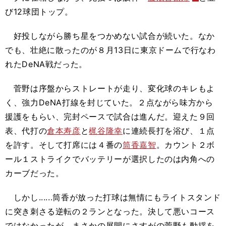
び12球団トップ。
好投しながら勝ち星をつかめない試合が続いた。なか
でも、壮絶に散ったのが８月13日に東京ドームで行なわ
れたDeNA戦だった。
菅野は序盤からストレートが走り、変化球のキレもよ
く、強力DeNA打線を封じていた。２点ながら味方から
援護をもらい、完封ペースで試合は進んだ。迎えた９回
表、代打の
倉本寿彦
と
梶谷隆幸
に連続長打を浴び、１点
を許す。そして打席には４番の
筒香嘉智
。カウント２ボ
ール１ストライクでバッテリーが選択したのは内角への
カーブだった。
しかし......筒香が放った打球は無情にもライトスタンド
に突き刺さる逆転の２ランとなった。決して悪いコース
ではなかったが、まさかの展開にさすがの菅野も動揺を