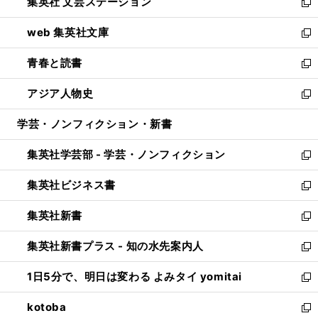
集英社 文芸ステーション
く
ィ
い
新
ン
ウ
し
web 集英社文庫
ド
ィ
い
新
ウ
ン
ウ
し
青春と読書
で
ド
ィ
い
新
開
ウ
ン
ウ
し
アジア人物史
く
で
ド
ィ
い
新
開
ウ
ン
ウ
し
学芸・ノンフィクション・新書
く
で
ド
ィ
い
開
ウ
ン
ウ
集英社学芸部 - 学芸・ノンフィクション
く
で
ド
ィ
新
開
ウ
ン
し
集英社ビジネス書
く
で
ド
い
新
開
ウ
ウ
し
集英社新書
く
で
ィ
い
新
開
ン
ウ
し
集英社新書プラス - 知の水先案内人
く
ド
ィ
い
新
ウ
ン
ウ
し
1日5分で、明日は変わる よみタイ yomitai
で
ド
ィ
い
新
開
ウ
ン
ウ
し
kotoba
く
で
ド
ィ
い
新