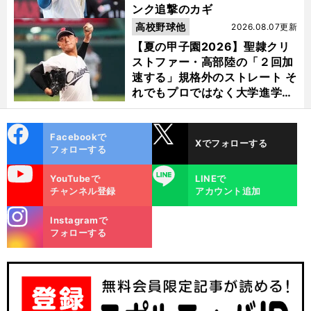
ンク追撃のカギ
高校野球他
2026.08.07更新
【夏の甲子園2026】聖隷クリ
ストファー・高部陸の「２回加
速する」規格外のストレート そ
れでもプロではなく大学進学を
選ぶ理由
cebo
X
Facebookで
Xでフォローする
ok
フォローする
uTube
LINE
YouTubeで
LINEで
チャンネル登録
アカウント追加
stagra
Instagramで
m
フォローする