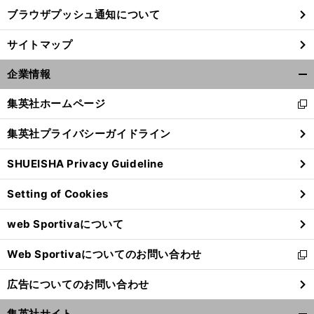
ブラウザプッシュ通知について
」
前
を予感させた上林誠知の衝撃弾
サイトマップ
へ
企業情報
開
く/
集英社ホームページ
新
閉
し
じ
集英社プライバシーガイドライン
い
る
ウ
SHUEISHA Privacy Guideline
ィ
ン
Setting of Cookies
ド
ウ
web Sportivaについて
で
開
Web Sportivaについてのお問い合わせ
く
新
し
広告についてのお問い合わせ
い
ウ
集英社サイト