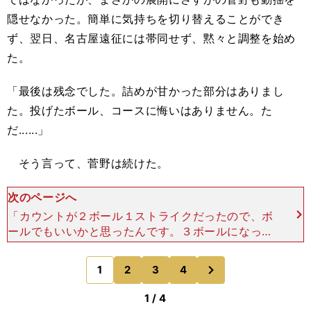
隠せなかった。簡単に気持ちを切り替えることができ
ず、翌日、名古屋遠征には帯同せず、黙々と調整を始め
た。
「最後は残念でした。詰めが甘かった部分はありまし
た。投げたボール、コースに悔いはありません。た
だ......」
そう言って、菅野は続けた。
次のページへ
「カウントが２ボール１ストライクだったので、ボ
ールでもいいかと思ったんです。３ボールになった
ら（一塁が空いていたので）歩かせればいいと。で
も、それがいけなかったんです。勝負なら勝負。し
次
1
2
3
4
のページへ
ないならしない。
1 / 4