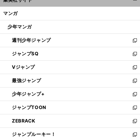
ィ
開
ン
く/
マンガ
ド
閉
ウ
じ
少年マンガ
で
る
開
週刊少年ジャンプ
く
新
し
ジャンプSQ
い
新
ウ
し
Vジャンプ
ィ
い
新
ン
ウ
し
最強ジャンプ
ド
ィ
い
新
ウ
ン
ウ
し
少年ジャンプ+
で
ド
ィ
い
新
開
ウ
ン
ウ
し
ジャンプTOON
く
で
ド
ィ
い
新
開
ウ
ン
ウ
し
ZEBRACK
く
で
ド
ィ
い
新
開
ウ
ン
ウ
し
ジャンプルーキー！
く
で
ド
ィ
い
新