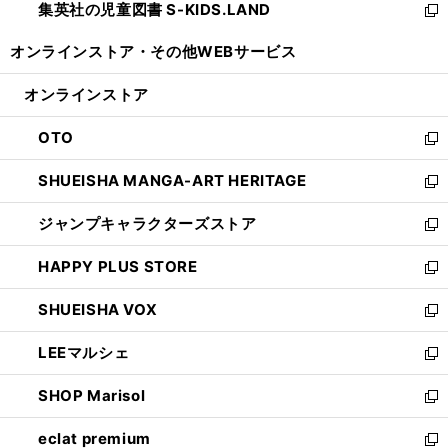
集英社の児童図書 S-KIDS.LAND
く
で
ド
い
新
開
ウ
ウ
し
オンラインストア・
その他WEBサービス
く
で
ィ
い
開
ン
ウ
オンラインストア
く
ド
ィ
ウ
ン
OTO
で
ド
新
開
ウ
し
SHUEISHA MANGA-ART HERITAGE
く
で
い
新
開
ウ
し
ジャンプキャラクターズストア
く
ィ
い
新
ン
ウ
し
HAPPY PLUS STORE
ド
ィ
い
新
ウ
ン
ウ
し
SHUEISHA VOX
で
ド
ィ
い
新
開
ウ
ン
ウ
し
LEEマルシェ
く
で
ド
ィ
い
新
開
ウ
ン
ウ
し
SHOP Marisol
く
で
ド
ィ
い
新
開
ウ
ン
ウ
し
eclat premium
く
で
ド
ィ
い
新