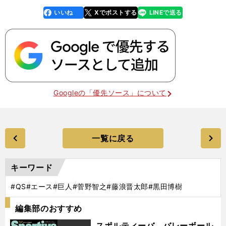
いいね
Xでポストする
LINEで送る
line
faceboo
x
k
Googleの「優先ソース」について
一覧に戻る
キーワード
#QS
#エース
#巨人
#菅野智之
#藤浪晋太郎
#黒田博樹
編集部のおすすめ
スポルティーバ バレーボール