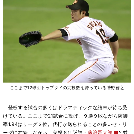
ここまで12球団トップタイの完投数を誇っている菅野智之
登板する試合の多くはドラマティックな結末が待ち受
けている。ここまで21試合に投げ、９勝９敗ながら防御
率1.94はリーグ２位。代打が送られることの多いセ・リ
ーグに在籍しながら、完投６は阪神・
藤浪晋太郎
と並