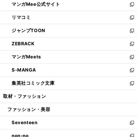
マンガMee公式サイト
く
ド
ィ
い
新
ウ
ン
ウ
し
リマコミ
で
ド
ィ
い
新
開
ウ
ン
ウ
し
ジャンプTOON
く
で
ド
ィ
い
新
開
ウ
ン
ウ
し
ZEBRACK
く
で
ド
ィ
い
新
開
ウ
ン
ウ
し
マンガMeets
く
で
ド
ィ
い
新
開
ウ
ン
ウ
し
S-MANGA
く
で
ド
ィ
い
新
開
ウ
ン
ウ
し
集英社コミック文庫
く
で
ド
ィ
い
新
開
ウ
ン
ウ
し
取材・ファッション
く
で
ド
ィ
い
開
ウ
ン
ウ
ファッション・美容
く
で
ド
ィ
開
ウ
ン
Seventeen
く
で
ド
新
開
ウ
し
non-no
く
で
い