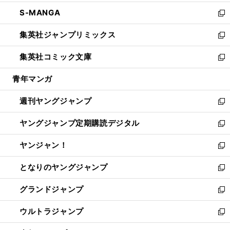
開
ウ
ン
ウ
し
S-MANGA
く
で
ド
ィ
い
新
開
ウ
ン
ウ
し
集英社ジャンプリミックス
く
で
ド
ィ
い
新
開
ウ
ン
ウ
し
集英社コミック文庫
く
で
ド
ィ
い
新
開
ウ
ン
ウ
し
青年マンガ
く
で
ド
ィ
い
開
ウ
ン
ウ
週刊ヤングジャンプ
く
で
ド
ィ
新
開
ウ
ン
し
ヤングジャンプ定期購読デジタル
く
で
ド
い
新
開
ウ
ウ
し
ヤンジャン！
く
で
ィ
い
新
開
ン
ウ
し
となりのヤングジャンプ
く
ド
ィ
い
新
ウ
ン
ウ
し
グランドジャンプ
で
ド
ィ
い
新
開
ウ
ン
ウ
し
ウルトラジャンプ
く
で
ド
ィ
い
新
開
ウ
ン
ウ
し