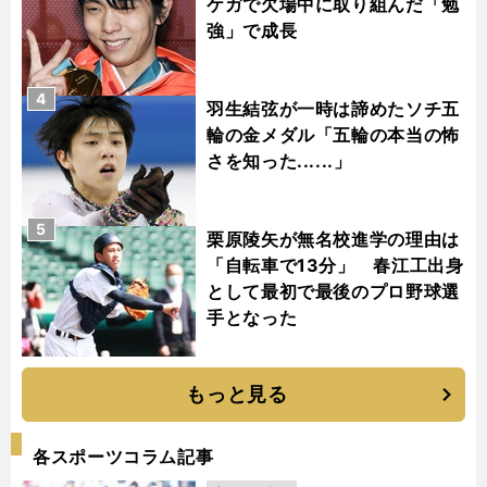
ケガで欠場中に取り組んだ「勉
強」で成長
4
羽生結弦が一時は諦めたソチ五
輪の金メダル「五輪の本当の怖
さを知った......」
5
栗原陵矢が無名校進学の理由は
「自転車で13分」 春江工出身
として最初で最後のプロ野球選
手となった
もっと見る
各スポーツコラム記事