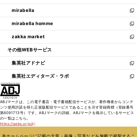
開
ウ
ン
ウ
し
mirabella
く
で
ド
ィ
い
新
開
ウ
ン
ウ
し
mirabella homme
く
で
ド
ィ
い
新
開
ウ
ン
ウ
し
zakka market
く
で
ド
ィ
い
新
開
ウ
ン
ウ
し
その他WEBサービス
く
で
ド
ィ
い
開
ウ
ン
ウ
集英社アドナビ
く
で
ド
ィ
新
開
ウ
ン
し
集英社エディターズ・ラボ
く
で
ド
い
新
開
ウ
ウ
し
く
で
ィ
い
開
ン
ウ
ABJマークは、この電子書店・電子書籍配信サービスが、著作権者からコンテ
く
ド
ィ
ンツ使用許諾を得た正規版配信サービスであることを示す登録商標（登録番号
ウ
ン
第6091713号）です。ABJマークの詳細、ABJマークを掲示しているサービス
で
ド
の一覧はこちら。
開
ウ
https://aebs.or.jp/
新
く
で
し
い
開
本ホームページに記載の文章・画像・写真などを無断で複製するこ