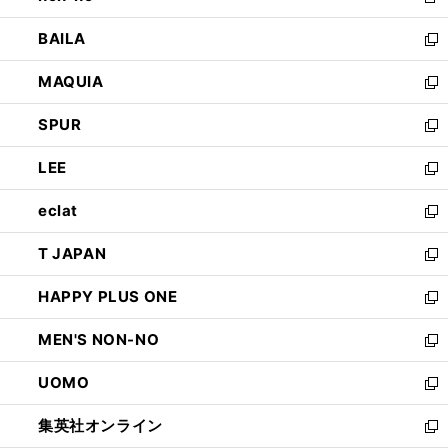
新
開
ウ
し
BAILA
く
ィ
い
新
ン
ウ
し
MAQUIA
ド
ィ
い
新
ウ
ン
ウ
し
SPUR
で
ド
ィ
い
新
開
ウ
ン
ウ
し
LEE
く
で
ド
ィ
い
新
開
ウ
ン
ウ
し
eclat
く
で
ド
ィ
い
新
開
ウ
ン
ウ
し
T JAPAN
く
で
ド
ィ
い
新
開
ウ
ン
ウ
し
HAPPY PLUS ONE
く
で
ド
ィ
い
新
開
ウ
ン
ウ
し
MEN'S NON-NO
く
で
ド
ィ
い
新
開
ウ
ン
ウ
し
UOMO
く
で
ド
ィ
い
新
開
ウ
ン
ウ
し
集英社オンライン
く
で
ド
ィ
い
新
開