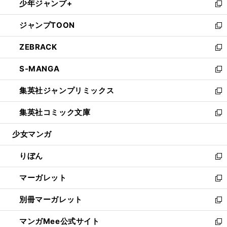
少年ジャンプ+
く
で
ド
ィ
い
新
開
ウ
ン
ウ
し
ジャンプTOON
く
で
ド
ィ
い
新
開
ウ
ン
ウ
し
ZEBRACK
く
で
ド
ィ
い
新
開
ウ
ン
ウ
し
S-MANGA
く
で
ド
ィ
い
新
開
ウ
ン
ウ
し
集英社ジャンプリミックス
く
で
ド
ィ
い
新
開
ウ
ン
ウ
し
集英社コミック文庫
く
で
ド
ィ
い
新
開
ウ
ン
ウ
し
少女マンガ
く
で
ド
ィ
い
開
ウ
ン
ウ
りぼん
く
で
ド
ィ
新
開
ウ
ン
し
マーガレット
く
で
ド
い
新
開
ウ
ウ
し
別冊マーガレット
く
で
ィ
い
新
開
ン
ウ
し
マンガMee公式サイト
く
ド
ィ
い
新