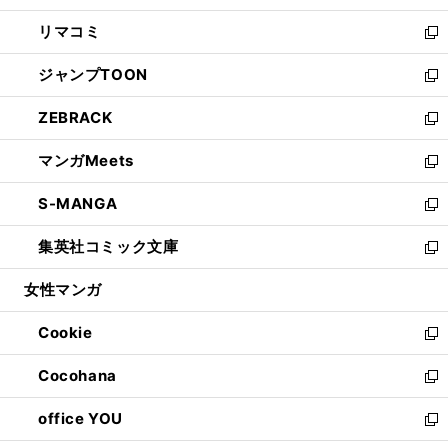
ウ
ン
ウ
し
リマコミ
で
ド
ィ
い
新
開
ウ
ン
ウ
し
ジャンプTOON
く
で
ド
ィ
い
新
開
ウ
ン
ウ
し
ZEBRACK
く
で
ド
ィ
い
新
開
ウ
ン
ウ
し
マンガMeets
く
で
ド
ィ
い
新
開
ウ
ン
ウ
し
S-MANGA
く
で
ド
ィ
い
新
開
ウ
ン
ウ
し
集英社コミック文庫
く
で
ド
ィ
い
新
開
ウ
ン
ウ
し
女性マンガ
く
で
ド
ィ
い
開
ウ
ン
ウ
Cookie
く
で
ド
ィ
新
開
ウ
ン
し
Cocohana
く
で
ド
い
新
開
ウ
ウ
し
office YOU
く
で
ィ
い
新
開
ン
ウ
し