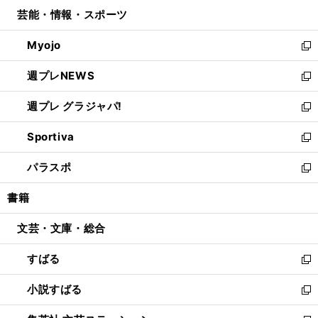
ウ
ン
ウ
し
芸能・情報・スポーツ
く
で
ド
ィ
い
開
ウ
ン
ウ
Myojo
く
で
ド
ィ
新
開
ウ
ン
し
週プレNEWS
く
で
ド
い
新
開
ウ
ウ
し
週プレ グラジャパ!
く
で
ィ
い
新
開
ン
ウ
し
Sportiva
く
ド
ィ
い
新
ウ
ン
ウ
し
パラスポ
で
ド
ィ
い
新
開
ウ
ン
ウ
し
書籍
く
で
ド
ィ
い
開
ウ
ン
ウ
文芸・文庫・総合
く
で
ド
ィ
開
ウ
ン
すばる
く
で
ド
新
開
ウ
し
小説すばる
く
で
い
新
開
ウ
し