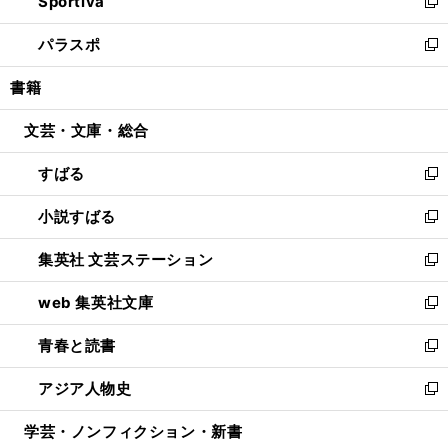
Sportiva
く
ド
ィ
い
新
ウ
ン
ウ
し
パラスポ
で
ド
ィ
い
新
開
ウ
ン
ウ
し
書籍
く
で
ド
ィ
い
開
ウ
ン
ウ
文芸・文庫・総合
く
で
ド
ィ
開
ウ
ン
すばる
く
で
ド
新
開
ウ
し
小説すばる
く
で
い
新
開
ウ
し
集英社 文芸ステーション
く
ィ
い
新
ン
ウ
し
web 集英社文庫
ド
ィ
い
新
ウ
ン
ウ
し
青春と読書
で
ド
ィ
い
新
開
ウ
ン
ウ
し
アジア人物史
く
で
ド
ィ
い
新
開
ウ
ン
ウ
し
学芸・ノンフィクション・新書
く
で
ド
ィ
い