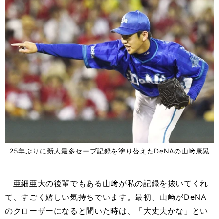
25年ぶりに新人最多セーブ記録を塗り替えたDeNAの山﨑康晃
亜細亜大の後輩でもある山﨑が私の記録を抜いてくれ
て、すごく嬉しい気持ちでいます。最初、山﨑がDeNA
のクローザーになると聞いた時は、「大丈夫かな」とい