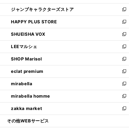
開
ウ
し
ジャンプキャラクターズストア
く
ィ
い
新
ン
ウ
し
HAPPY PLUS STORE
ド
ィ
い
新
ウ
ン
ウ
し
SHUEISHA VOX
で
ド
ィ
い
新
開
ウ
ン
ウ
し
LEEマルシェ
く
で
ド
ィ
い
新
開
ウ
ン
ウ
し
SHOP Marisol
く
で
ド
ィ
い
新
開
ウ
ン
ウ
し
eclat premium
く
で
ド
ィ
い
新
開
ウ
ン
ウ
し
mirabella
く
で
ド
ィ
い
新
開
ウ
ン
ウ
し
mirabella homme
く
で
ド
ィ
い
新
開
ウ
ン
ウ
し
zakka market
く
で
ド
ィ
い
新
開
ウ
ン
ウ
し
その他WEBサービス
く
で
ド
ィ
い
開
ウ
ン
ウ