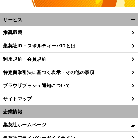
サービス
開
く/
推奨環境
閉
じ
集英社ID・スポルティーバIDとは
る
利用規約・会員規約
特定商取引法に基づく表示・その他の事項
ブラウザプッシュ通知について
サイトマップ
企業情報
開
く/
。
・
前
集英社ホームページ
新
閉
へ
し
じ
集英社プライバシーガイドライン