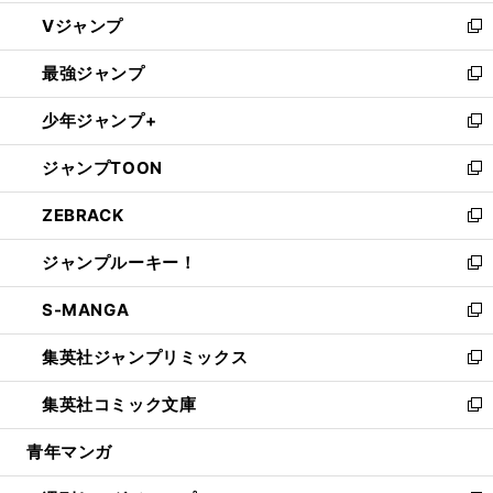
ウ
し
Vジャンプ
ィ
い
新
ン
ウ
し
最強ジャンプ
ド
ィ
い
新
ウ
ン
ウ
し
少年ジャンプ+
で
ド
ィ
い
新
開
ウ
ン
ウ
し
ジャンプTOON
く
で
ド
ィ
い
新
開
ウ
ン
ウ
し
ZEBRACK
く
で
ド
ィ
い
新
開
ウ
ン
ウ
し
ジャンプルーキー！
く
で
ド
ィ
い
新
開
ウ
ン
ウ
し
S-MANGA
く
で
ド
ィ
い
新
開
ウ
ン
ウ
し
集英社ジャンプリミックス
く
で
ド
ィ
い
新
開
ウ
ン
ウ
し
集英社コミック文庫
く
で
ド
ィ
い
新
開
ウ
ン
ウ
し
青年マンガ
く
で
ド
ィ
い
開
ウ
ン
ウ