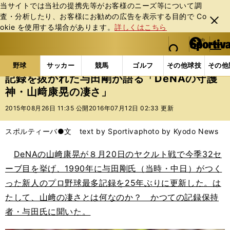
当サイトでは当社の提携先等がお客様のニーズ等について調
査・分析したり、お客様にお勧めの広告を表⽰する⽬的で Co
閉じ
okie を使⽤する場合があります。
詳しくはこちら
る
マイペ
web Sportiva (webスポルティーバ)
検索
メニュ
we
ー
野球の記事一覧
プロ野球
記録を抜かれた与田剛が語
b
ジ
野球
サッカー
競馬
ゴルフ
その他球技
その他
ス
記録を抜かれた与田剛が語る「DeNAの守護
ポ
神・山﨑康晃の凄さ」
ル
テ
2015年08月26日 11:35 公開
2016年07月12日 02:33 更新
ィ
ー
スポルティーバ●文 text by Sportiva
photo by Kyodo News
バ
DeNAの山﨑康晃が８月20日のヤクルト戦で今季32セ
ーブ目を挙げ、1990年に与田剛氏（当時・中日）がつく
った新人のプロ野球最多記録を25年ぶりに更新した。は
たして、山﨑の凄さとは何なのか？ かつての記録保持
者・与田氏に聞いた。