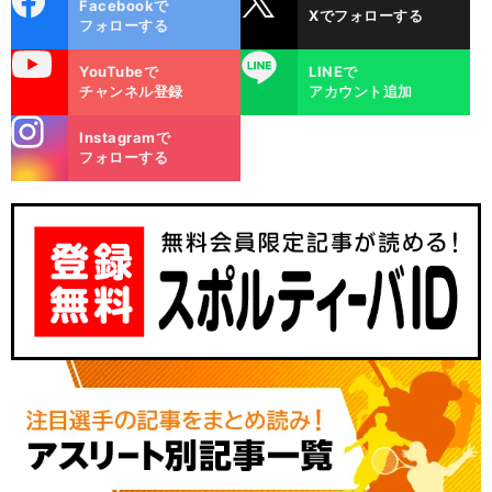
Facebookで
Xでフォローする
ok
フォローする
uTube
LINE
YouTubeで
LINEで
チャンネル登録
アカウント追加
stagra
Instagramで
m
フォローする