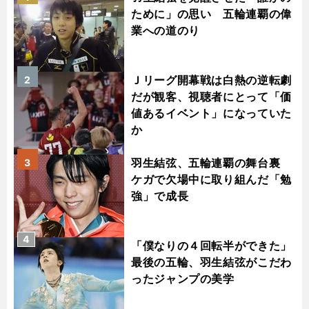
ために」の思い 五輪連覇の偉
業への道のり
Ｊリーグ開幕戦は白熱の逆転劇
2
だが観客、視聴者にとって「価
値あるイベント」になっていた
か
羽生結弦、五輪連覇の舞台裏
3
ケガで欠場中に取り組んだ「勉
強」で成長
4
「僕なりの４回転半ができた」
最後の五輪、羽生結弦がこだわ
ったジャンプの美学