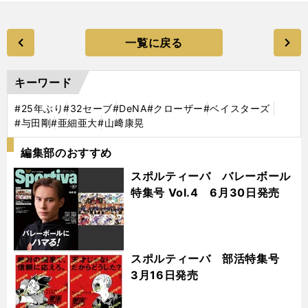
一覧に戻る
キーワード
#25年ぶり
#32セーブ
#DeNA
#クローザー
#ベイスターズ
#与田剛
#亜細亜大
#山﨑康晃
編集部のおすすめ
スポルティーバ バレーボール
特集号 Vol.4 6月30日発売
スポルティーバ 部活特集号
3月16日発売