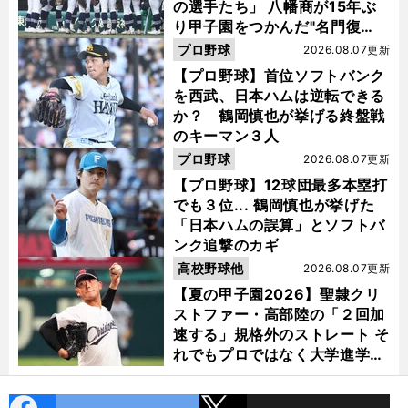
の選手たち」 八幡商が15年ぶ
り甲子園をつかんだ"名門復
活"の舞台裏
プロ野球
2026.08.07更新
【プロ野球】首位ソフトバンク
を西武、日本ハムは逆転できる
か？ 鶴岡慎也が挙げる終盤戦
のキーマン３人
プロ野球
2026.08.07更新
【プロ野球】12球団最多本塁打
でも３位... 鶴岡慎也が挙げた
「日本ハムの誤算」とソフトバ
ンク追撃のカギ
高校野球他
2026.08.07更新
【夏の甲子園2026】聖隷クリ
ストファー・高部陸の「２回加
速する」規格外のストレート そ
れでもプロではなく大学進学を
選ぶ理由
cebo
X