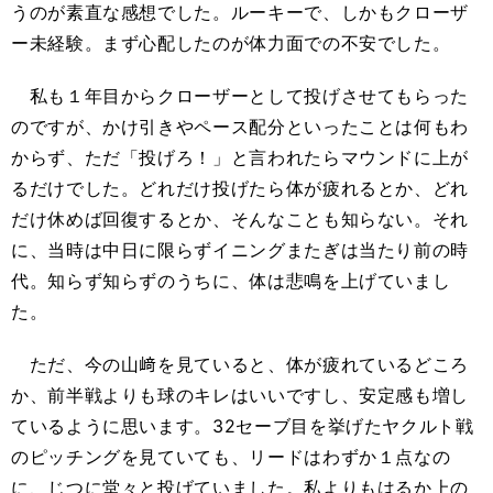
うのが素直な感想でした。ルーキーで、しかもクローザ
ー未経験。まず心配したのが体力面での不安でした。
私も１年目からクローザーとして投げさせてもらった
のですが、かけ引きやペース配分といったことは何もわ
からず、ただ「投げろ！」と言われたらマウンドに上が
るだけでした。どれだけ投げたら体が疲れるとか、どれ
だけ休めば回復するとか、そんなことも知らない。それ
に、当時は中日に限らずイニングまたぎは当たり前の時
代。知らず知らずのうちに、体は悲鳴を上げていまし
た。
ただ、今の山﨑を見ていると、体が疲れているどころ
か、前半戦よりも球のキレはいいですし、安定感も増し
ているように思います。32セーブ目を挙げたヤクルト戦
のピッチングを見ていても、リードはわずか１点なの
に、じつに堂々と投げていました。私よりもはるか上の