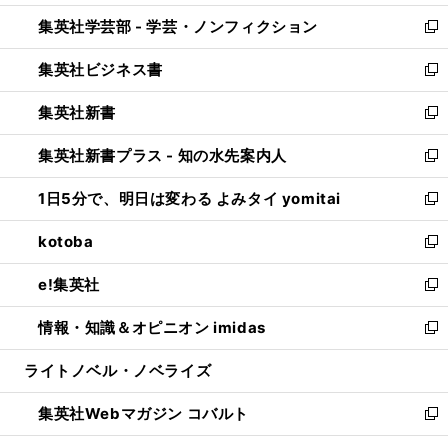
開
ウ
ン
ウ
集英社学芸部 - 学芸・ノンフィクション
く
で
ド
ィ
新
開
ウ
ン
し
集英社ビジネス書
く
で
ド
い
新
開
ウ
ウ
し
集英社新書
く
で
ィ
い
新
開
ン
ウ
し
集英社新書プラス - 知の水先案内人
く
ド
ィ
い
新
ウ
ン
ウ
し
1日5分で、明日は変わる よみタイ yomitai
で
ド
ィ
い
新
開
ウ
ン
ウ
し
kotoba
く
で
ド
ィ
い
新
開
ウ
ン
ウ
し
e!集英社
く
で
ド
ィ
い
新
開
ウ
ン
ウ
し
情報・知識＆オピニオン imidas
く
で
ド
ィ
い
新
開
ウ
ン
ウ
し
ライトノベル・ノベライズ
く
で
ド
ィ
い
開
ウ
ン
ウ
集英社Webマガジン コバルト
く
で
ド
ィ
新
開
ウ
ン
し