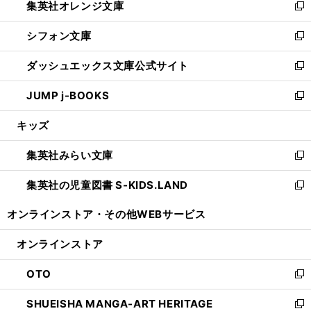
集英社オレンジ文庫
く
で
ド
い
新
開
ウ
ウ
し
シフォン文庫
く
で
ィ
い
新
開
ン
ウ
し
ダッシュエックス文庫公式サイト
く
ド
ィ
い
新
ウ
ン
ウ
し
JUMP j-BOOKS
で
ド
ィ
い
新
開
ウ
ン
ウ
し
キッズ
く
で
ド
ィ
い
開
ウ
ン
ウ
集英社みらい文庫
く
で
ド
ィ
新
開
ウ
ン
し
集英社の児童図書 S-KIDS.LAND
く
で
ド
い
新
開
ウ
ウ
し
オンラインストア・
その他WEBサービス
く
で
ィ
い
開
ン
ウ
オンラインストア
く
ド
ィ
ウ
ン
OTO
で
ド
新
開
ウ
し
SHUEISHA MANGA-ART HERITAGE
く
で
い
新