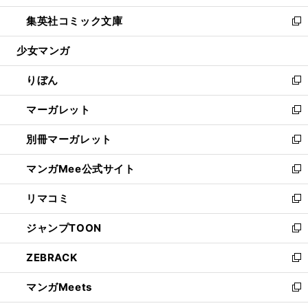
開
ウ
ン
ウ
し
集英社コミック文庫
く
で
ド
ィ
い
新
開
ウ
ン
ウ
し
少女マンガ
く
で
ド
ィ
い
開
ウ
ン
ウ
りぼん
く
で
ド
ィ
新
開
ウ
ン
し
マーガレット
く
で
ド
い
新
開
ウ
ウ
し
別冊マーガレット
く
で
ィ
い
新
開
ン
ウ
し
マンガMee公式サイト
く
ド
ィ
い
新
ウ
ン
ウ
し
リマコミ
で
ド
ィ
い
新
開
ウ
ン
ウ
し
ジャンプTOON
く
で
ド
ィ
い
新
開
ウ
ン
ウ
し
ZEBRACK
く
で
ド
ィ
い
新
開
ウ
ン
ウ
し
マンガMeets
く
で
ド
ィ
い
新
開
ウ
ン
ウ
し