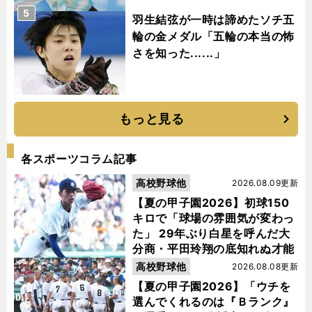
5
羽生結弦が一時は諦めたソチ五
輪の金メダル「五輪の本当の怖
さを知った......」
もっと見る
各スポーツコラム記事
高校野球他
2026.08.09更新
【夏の甲子園2026】初球150
キロで「球場の雰囲気が変わっ
た」 29年ぶり白星を呼んだ大
分商・平田玲翔の底知れぬ才能
高校野球他
2026.08.08更新
【夏の甲子園2026】「ウチを
選んでくれるのは『Ｂランク』