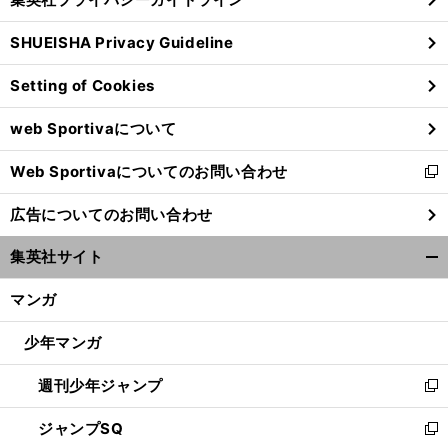
い
る
ウ
SHUEISHA Privacy Guideline
ィ
ン
Setting of Cookies
ド
ウ
web Sportivaについて
で
開
Web Sportivaについてのお問い合わせ
く
新
し
広告についてのお問い合わせ
い
ウ
集英社サイト
ィ
開
ン
く/
マンガ
ド
閉
ウ
じ
少年マンガ
で
る
開
週刊少年ジャンプ
く
新
し
ジャンプSQ
い
新