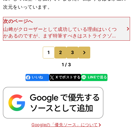
次元をいっています。
次のページへ
山﨑がクローザーとして成功している理由はいくつ
かあるのですが、まず特筆すべきはストライクゾー
ンで勝負できるということ。クローザーは１点を争
う場面で出てくることがほとんどですので、できる
次
1
2
3
のページへ
ことならランナー
1 / 3
いいね
Xでポストする
LINEで送る
line
faceboo
x
k
Googleの「優先ソース」について