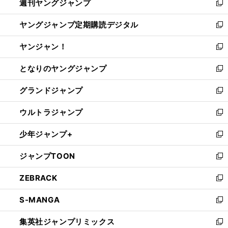
週刊ヤングジャンプ
く
で
ド
ィ
新
開
ウ
ン
し
ヤングジャンプ定期購読デジタル
く
で
ド
い
新
開
ウ
ウ
し
ヤンジャン！
く
で
ィ
い
新
開
ン
ウ
し
となりのヤングジャンプ
く
ド
ィ
い
新
ウ
ン
ウ
し
グランドジャンプ
で
ド
ィ
い
新
開
ウ
ン
ウ
し
ウルトラジャンプ
く
で
ド
ィ
い
新
開
ウ
ン
ウ
し
少年ジャンプ+
く
で
ド
ィ
い
新
開
ウ
ン
ウ
し
ジャンプTOON
く
で
ド
ィ
い
新
開
ウ
ン
ウ
し
ZEBRACK
く
で
ド
ィ
い
新
開
ウ
ン
ウ
し
S-MANGA
く
で
ド
ィ
い
新
開
ウ
ン
ウ
し
集英社ジャンプリミックス
く
で
ド
ィ
い
新