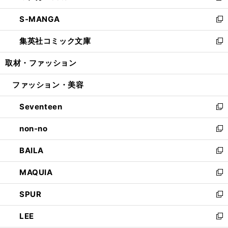
開
ウ
ン
ウ
し
S-MANGA
く
で
ド
ィ
い
新
開
ウ
ン
ウ
し
集英社コミック文庫
く
で
ド
ィ
い
新
開
ウ
ン
ウ
し
取材・ファッション
く
で
ド
ィ
い
開
ウ
ン
ウ
ファッション・美容
く
で
ド
ィ
開
ウ
ン
Seventeen
く
で
ド
新
開
ウ
し
non-no
く
で
い
新
開
ウ
し
BAILA
く
ィ
い
新
ン
ウ
し
MAQUIA
ド
ィ
い
新
ウ
ン
ウ
し
SPUR
で
ド
ィ
い
新
開
ウ
ン
ウ
し
LEE
く
で
ド
ィ
い
新
開
ウ
ン