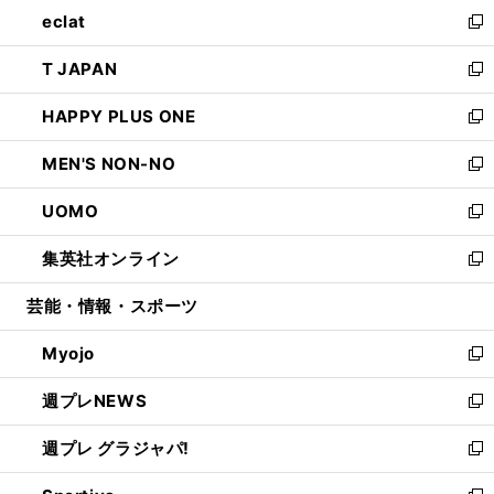
ウ
し
eclat
く
で
ド
ィ
い
新
開
ウ
ン
ウ
し
T JAPAN
く
で
ド
ィ
い
新
開
ウ
ン
ウ
し
HAPPY PLUS ONE
く
で
ド
ィ
い
新
開
ウ
ン
ウ
し
MEN'S NON-NO
く
で
ド
ィ
い
新
開
ウ
ン
ウ
し
UOMO
く
で
ド
ィ
い
新
開
ウ
ン
ウ
し
集英社オンライン
く
で
ド
ィ
い
新
開
ウ
ン
ウ
し
芸能・情報・スポーツ
く
で
ド
ィ
い
開
ウ
ン
ウ
Myojo
く
で
ド
ィ
新
開
ウ
ン
し
週プレNEWS
く
で
ド
い
新
開
ウ
ウ
し
週プレ グラジャパ!
く
で
ィ
い
新
開
ン
ウ
し