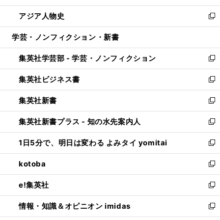
開
ウ
ン
ウ
し
アジア人物史
く
で
ド
ィ
い
新
開
ウ
ン
ウ
し
学芸・ノンフィクション・新書
く
で
ド
ィ
い
開
ウ
ン
ウ
集英社学芸部 - 学芸・ノンフィクション
く
で
ド
ィ
新
開
ウ
ン
し
集英社ビジネス書
く
で
ド
い
新
開
ウ
ウ
し
集英社新書
く
で
ィ
い
新
開
ン
ウ
し
集英社新書プラス - 知の水先案内人
く
ド
ィ
い
新
ウ
ン
ウ
し
1日5分で、明日は変わる よみタイ yomitai
で
ド
ィ
い
新
開
ウ
ン
ウ
し
kotoba
く
で
ド
ィ
い
新
開
ウ
ン
ウ
し
e!集英社
く
で
ド
ィ
い
新
開
ウ
ン
ウ
し
情報・知識＆オピニオン imidas
く
で
ド
ィ
い
新
開
ウ
ン
ウ
し