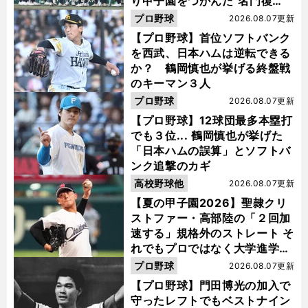
り甲子園をつかんだ"名門復
活"の舞台裏
プロ野球
2026.08.07更新
【プロ野球】首位ソフトバンク
を西武、日本ハムは逆転できる
か？ 鶴岡慎也が挙げる終盤戦
のキーマン３人
プロ野球
2026.08.07更新
【プロ野球】12球団最多本塁打
でも３位... 鶴岡慎也が挙げた
「日本ハムの誤算」とソフトバ
ンク追撃のカギ
高校野球他
2026.08.07更新
【夏の甲子園2026】聖隷クリ
ストファー・高部陸の「２回加
速する」規格外のストレート そ
れでもプロではなく大学進学を
選ぶ理由
プロ野球
2026.08.07更新
【プロ野球】門田博光の加入で
守ったレフトでもベストナイン