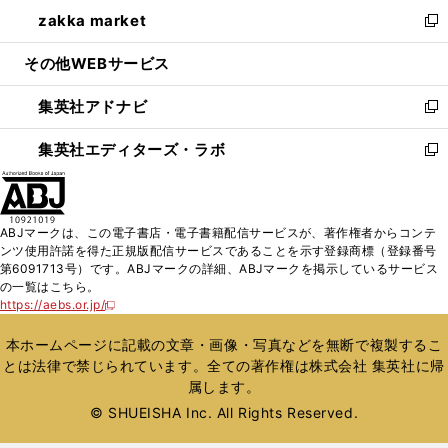
ン
ウ
し
zakka market
く
で
ド
ィ
い
新
開
ウ
ン
ウ
し
その他WEBサービス
く
で
ド
ィ
い
開
ウ
ン
ウ
集英社アドナビ
く
で
ド
ィ
新
開
ウ
ン
し
集英社エディターズ・ラボ
く
で
ド
い
新
開
ウ
ウ
し
く
で
ィ
い
開
ン
ウ
ABJマークは、この電子書店・電子書籍配信サービスが、著作権者からコンテ
く
ド
ィ
ンツ使用許諾を得た正規版配信サービスであることを示す登録商標（登録番号
ウ
ン
第6091713号）です。ABJマークの詳細、ABJマークを掲示しているサービス
で
ド
の一覧はこちら。
開
ウ
https://aebs.or.jp/
新
く
で
し
い
開
本ホームページに記載の文章・画像・写真などを無断で複製するこ
ウ
く
とは法律で禁じられています。全ての著作権は株式会社 集英社に帰
ィ
属します。
ン
ド
© SHUEISHA Inc. All Rights Reserved.
ウ
で