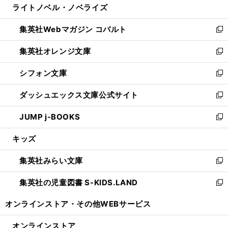
ライトノベル・ノベライズ
く
で
ド
ィ
い
開
ウ
ン
ウ
集英社Webマガジン コバルト
く
で
ド
ィ
新
開
ウ
ン
し
集英社オレンジ文庫
く
で
ド
い
新
開
ウ
ウ
し
シフォン文庫
く
で
ィ
い
新
開
ン
ウ
し
ダッシュエックス文庫公式サイト
く
ド
ィ
い
新
ウ
ン
ウ
し
JUMP j-BOOKS
で
ド
ィ
い
新
開
ウ
ン
ウ
し
キッズ
く
で
ド
ィ
い
開
ウ
ン
ウ
集英社みらい文庫
く
で
ド
ィ
新
開
ウ
ン
し
集英社の児童図書 S-KIDS.LAND
く
で
ド
い
新
開
ウ
ウ
し
オンラインストア・
その他WEBサービス
く
で
ィ
い
開
ン
ウ
オンラインストア
く
ド
ィ