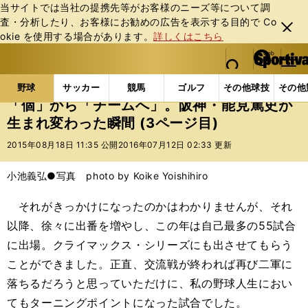
当サイトでは当社の提携先等がお客様のニーズ等について調
査・分析したり、お客様にお勧めの広告を表⽰する⽬的で Co
閉じ
okie を使⽤する場合があります。
詳しくはこちら
る
マイペ
web Sportiva (webスポルティーバ)
検索
メニュ
we
ー
野球の記事一覧
プロ野球
「個」から「チームへ」
b
ジ
野球
サッカー
競馬
ゴルフ
その他球技
その他
ス
「個」から「チームへ」。阪神・能見篤史が
ポ
生まれ変わった瞬間 (3ページ目)
ル
テ
2015年08月18日 11:35 公開
2016年07月12日 02:33 更新
ィ
ー
小池義弘●写真 photo by Koike Yoishihiro
バ
それがきっかけになったのかはわかりませんが、それ
以降、徐々に出番を増やし、この年は自己最多の55試合
に出場。クライマックス・シリーズにも出させてもらう
ことができました。正直、交流戦が終われば再び二軍に
落ちるだろうと思っていただけに、私の野球人生におい
てもターニングポイントになった試合でした。