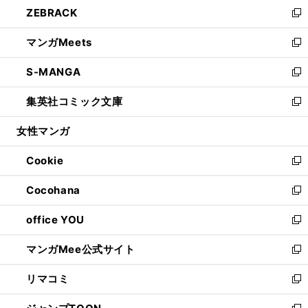
し
ZEBRACK
く
で
ド
ィ
い
新
開
ウ
ン
ウ
し
マンガMeets
く
で
ド
ィ
い
新
開
ウ
ン
ウ
し
S-MANGA
く
で
ド
ィ
い
新
開
ウ
ン
ウ
し
集英社コミック文庫
く
で
ド
ィ
い
新
開
ウ
ン
ウ
し
女性マンガ
く
で
ド
ィ
い
開
ウ
ン
ウ
Cookie
く
で
ド
ィ
新
開
ウ
ン
し
Cocohana
く
で
ド
い
新
開
ウ
ウ
し
office YOU
く
で
ィ
い
新
開
ン
ウ
し
マンガMee公式サイト
く
ド
ィ
い
新
ウ
ン
ウ
し
リマコミ
で
ド
ィ
い
新
開
ウ
ン
ウ
し
く