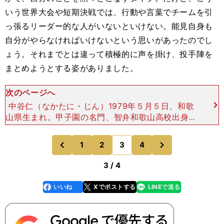
いう世界大会や短期決戦では、行動や言葉でチームを引
っ張るリーダー的な人がいないといけない。能見自身も
自分がやらなければいけないという思いがあったのでし
ょう。それまでとは違って積極的に声を掛け、投手陣を
まとめようとする姿がありました。
次のページへ
中谷仁（なかたに・じん）1979年５月５日、和歌
山県生まれ。甲子園の名門、智弁和歌山高校出身。
甲子園には正捕手として３度出場し、２年生だった
1996年センバツ大会では準優勝。３年生の1997年
次
1
2
3
4
のページへ
のページへ
夏の甲
前
3 / 4
いいね
Xでポストする
LINEで送る
line
faceboo
x
k