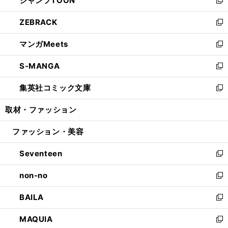
ジャンプTOON
で
ド
ィ
い
新
開
ウ
ン
ウ
し
ZEBRACK
く
で
ド
ィ
い
新
開
ウ
ン
ウ
し
マンガMeets
く
で
ド
ィ
い
新
開
ウ
ン
ウ
し
S-MANGA
く
で
ド
ィ
い
新
開
ウ
ン
ウ
し
集英社コミック文庫
く
で
ド
ィ
い
新
開
ウ
ン
ウ
し
取材・ファッション
く
で
ド
ィ
い
開
ウ
ン
ウ
ファッション・美容
く
で
ド
ィ
開
ウ
ン
Seventeen
く
で
ド
新
開
ウ
し
non-no
く
で
い
新
開
ウ
し
BAILA
く
ィ
い
新
ン
ウ
し
MAQUIA
ド
ィ
い
新