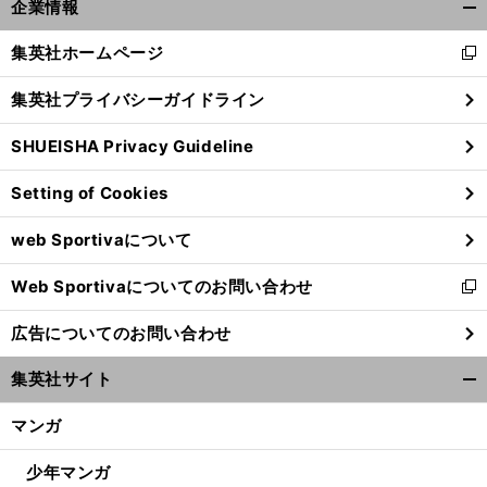
企業情報
開
く/
集英社ホームページ
新
閉
し
じ
集英社プライバシーガイドライン
い
る
ウ
SHUEISHA Privacy Guideline
ィ
ン
Setting of Cookies
ド
ウ
web Sportivaについて
で
前
へ
開
Web Sportivaについてのお問い合わせ
く
新
し
広告についてのお問い合わせ
い
ウ
集英社サイト
ィ
開
ン
く/
マンガ
ド
閉
ウ
じ
少年マンガ
で
る