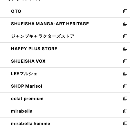
ウ
ン
OTO
で
ド
新
開
ウ
し
SHUEISHA MANGA-ART HERITAGE
く
で
い
新
開
ウ
し
ジャンプキャラクターズストア
く
ィ
い
新
ン
ウ
し
HAPPY PLUS STORE
ド
ィ
い
新
ウ
ン
ウ
し
SHUEISHA VOX
で
ド
ィ
い
新
開
ウ
ン
ウ
し
LEEマルシェ
く
で
ド
ィ
い
新
開
ウ
ン
ウ
し
SHOP Marisol
く
で
ド
ィ
い
新
開
ウ
ン
ウ
し
eclat premium
く
で
ド
ィ
い
新
開
ウ
ン
ウ
し
mirabella
く
で
ド
ィ
い
新
開
ウ
ン
ウ
し
mirabella homme
く
で
ド
ィ
い
新
開
ウ