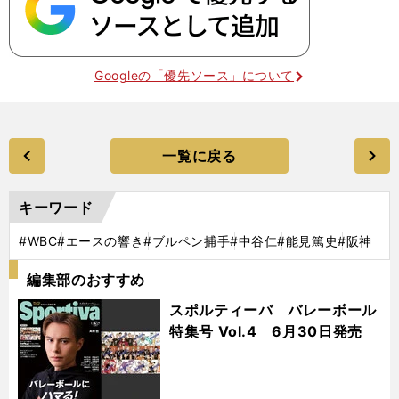
Googleの「優先ソース」について
一覧に戻る
キーワード
#WBC
#エースの響き
#ブルペン捕手
#中谷仁
#能見篤史
#阪神
編集部のおすすめ
スポルティーバ バレーボール
特集号 Vol.4 6月30日発売