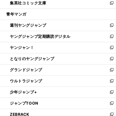
集英社コミック文庫
く
で
ド
ィ
い
新
開
ウ
ン
ウ
し
青年マンガ
く
で
ド
ィ
い
開
ウ
ン
ウ
週刊ヤングジャンプ
く
で
ド
ィ
新
開
ウ
ン
し
ヤングジャンプ定期購読デジタル
く
で
ド
い
新
開
ウ
ウ
し
ヤンジャン！
く
で
ィ
い
新
開
ン
ウ
し
となりのヤングジャンプ
く
ド
ィ
い
新
ウ
ン
ウ
し
グランドジャンプ
で
ド
ィ
い
新
開
ウ
ン
ウ
し
ウルトラジャンプ
く
で
ド
ィ
い
新
開
ウ
ン
ウ
し
少年ジャンプ+
く
で
ド
ィ
い
新
開
ウ
ン
ウ
し
ジャンプTOON
く
で
ド
ィ
い
新
開
ウ
ン
ウ
し
ZEBRACK
く
で
ド
ィ
い
新