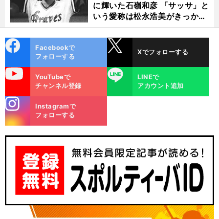
に輝いた石嶺和彦 「サッサ」と
いう愛称は松永浩美がきっか
け？
cebo
X
Facebookで
Xでフォローする
ok
フォローする
uTube
LINE
YouTubeで
LINEで
チャンネル登録
アカウント追加
stagra
Instagramで
m
フォローする