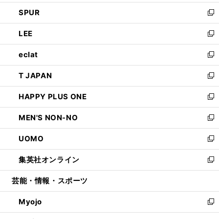
ウ
ン
ウ
し
SPUR
で
ド
ィ
い
新
開
ウ
ン
ウ
し
LEE
く
で
ド
ィ
い
新
開
ウ
ン
ウ
し
eclat
く
で
ド
ィ
い
新
開
ウ
ン
ウ
し
T JAPAN
く
で
ド
ィ
い
新
開
ウ
ン
ウ
し
HAPPY PLUS ONE
く
で
ド
ィ
い
新
開
ウ
ン
ウ
し
MEN'S NON-NO
く
で
ド
ィ
い
新
開
ウ
ン
ウ
し
UOMO
く
で
ド
ィ
い
新
開
ウ
ン
ウ
し
集英社オンライン
く
で
ド
ィ
い
新
開
ウ
ン
ウ
し
芸能・情報・スポーツ
く
で
ド
ィ
い
開
ウ
ン
ウ
Myojo
く
で
ド
ィ
新
開
ウ
ン
し