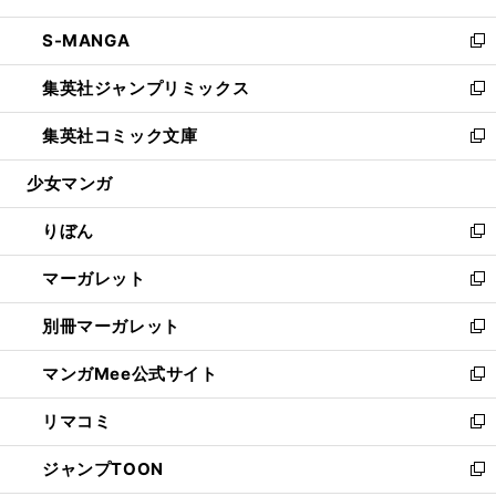
開
ウ
ン
ウ
し
S-MANGA
く
で
ド
ィ
い
新
開
ウ
ン
ウ
し
集英社ジャンプリミックス
く
で
ド
ィ
い
新
開
ウ
ン
ウ
し
集英社コミック文庫
く
で
ド
ィ
い
新
開
ウ
ン
ウ
し
少女マンガ
く
で
ド
ィ
い
開
ウ
ン
ウ
りぼん
く
で
ド
ィ
新
開
ウ
ン
し
マーガレット
く
で
ド
い
新
開
ウ
ウ
し
別冊マーガレット
く
で
ィ
い
新
開
ン
ウ
し
マンガMee公式サイト
く
ド
ィ
い
新
ウ
ン
ウ
し
リマコミ
で
ド
ィ
い
新
開
ウ
ン
ウ
し
ジャンプTOON
く
で
ド
ィ
い
新
開
ウ
ン
ウ