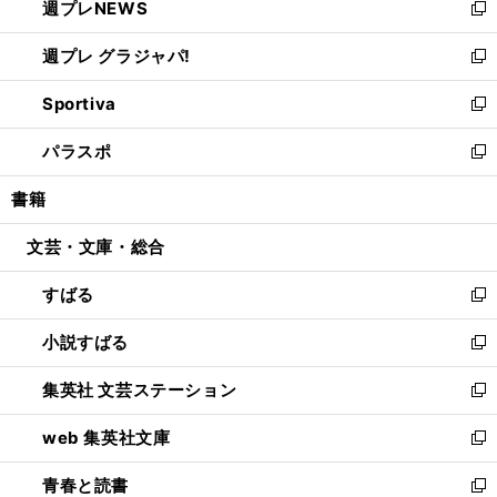
週プレNEWS
く
で
ド
い
新
開
ウ
ウ
し
週プレ グラジャパ!
く
で
ィ
い
新
開
ン
ウ
し
Sportiva
く
ド
ィ
い
新
ウ
ン
ウ
し
パラスポ
で
ド
ィ
い
新
開
ウ
ン
ウ
し
書籍
く
で
ド
ィ
い
開
ウ
ン
ウ
文芸・文庫・総合
く
で
ド
ィ
開
ウ
ン
すばる
く
で
ド
新
開
ウ
し
小説すばる
く
で
い
新
開
ウ
し
集英社 文芸ステーション
く
ィ
い
新
ン
ウ
し
web 集英社文庫
ド
ィ
い
新
ウ
ン
ウ
し
青春と読書
で
ド
ィ
い
新