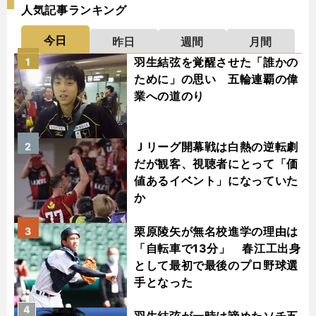
人気記事ランキング
今日
昨日
週間
月間
羽生結弦を覚醒させた「誰かの
1
ために」の思い 五輪連覇の偉
業への道のり
Ｊリーグ開幕戦は白熱の逆転劇
2
だが観客、視聴者にとって「価
値あるイベント」になっていた
か
栗原陵矢が無名校進学の理由は
3
「自転車で13分」 春江工出身
として最初で最後のプロ野球選
手となった
4