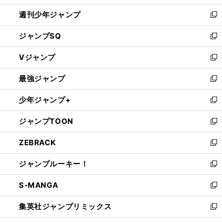
開
週刊少年ジャンプ
く
新
し
ジャンプSQ
い
新
ウ
し
Vジャンプ
ィ
い
新
ン
ウ
し
最強ジャンプ
ド
ィ
い
新
ウ
ン
ウ
し
少年ジャンプ+
で
ド
ィ
い
新
開
ウ
ン
ウ
し
ジャンプTOON
く
で
ド
ィ
い
新
開
ウ
ン
ウ
し
ZEBRACK
く
で
ド
ィ
い
新
開
ウ
ン
ウ
し
ジャンプルーキー！
く
で
ド
ィ
い
新
開
ウ
ン
ウ
し
S-MANGA
く
で
ド
ィ
い
新
開
ウ
ン
ウ
し
集英社ジャンプリミックス
く
で
ド
ィ
い
新
開
ウ
ン
ウ
し