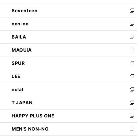
開
ウ
ン
Seventeen
く
で
ド
新
開
ウ
し
non-no
く
で
い
新
開
ウ
し
BAILA
く
ィ
い
新
ン
ウ
し
MAQUIA
ド
ィ
い
新
ウ
ン
ウ
し
SPUR
で
ド
ィ
い
新
開
ウ
ン
ウ
し
LEE
く
で
ド
ィ
い
新
開
ウ
ン
ウ
し
eclat
く
で
ド
ィ
い
新
開
ウ
ン
ウ
し
T JAPAN
く
で
ド
ィ
い
新
開
ウ
ン
ウ
し
HAPPY PLUS ONE
く
で
ド
ィ
い
新
開
ウ
ン
ウ
し
MEN'S NON-NO
く
で
ド
ィ
い
新
開
ウ
ン
ウ
し