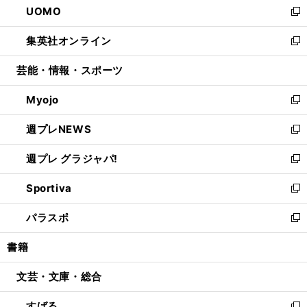
UOMO
く
で
ド
ィ
い
新
開
ウ
ン
ウ
し
集英社オンライン
く
で
ド
ィ
い
新
開
ウ
ン
ウ
し
芸能・情報・スポーツ
く
で
ド
ィ
い
開
ウ
ン
ウ
Myojo
く
で
ド
ィ
新
開
ウ
ン
し
週プレNEWS
く
で
ド
い
新
開
ウ
ウ
し
週プレ グラジャパ!
く
で
ィ
い
新
開
ン
ウ
し
Sportiva
く
ド
ィ
い
新
ウ
ン
ウ
し
パラスポ
で
ド
ィ
い
新
開
ウ
ン
ウ
し
書籍
く
で
ド
ィ
い
開
ウ
ン
ウ
文芸・文庫・総合
く
で
ド
ィ
開
ウ
ン
すばる
く
で
ド