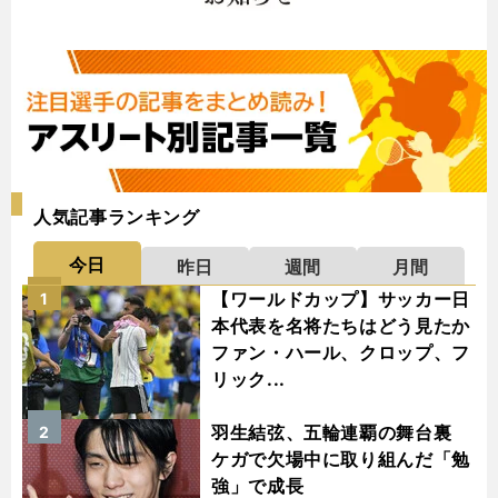
人気記事ランキング
今日
昨日
週間
月間
【ワールドカップ】サッカー日
1
本代表を名将たちはどう見たか
ファン・ハール、クロップ、フ
リック...
羽生結弦、五輪連覇の舞台裏
2
ケガで欠場中に取り組んだ「勉
強」で成長