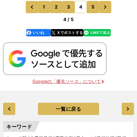
に生かしてくれたら……」 普通のピッチャーだっ
次
1
2
3
4
5
のページへ
のページへ
たら――この
前
4 / 5
いいね
Xでポストする
LINEで送る
line
faceboo
x
k
Googleの「優先ソース」について
一覧に戻る
キーワード