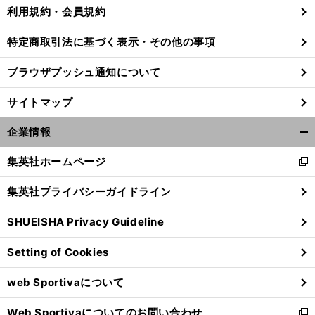
利用規約・会員規約
特定商取引法に基づく表示・その他の事項
ブラウザプッシュ通知について
サイトマップ
企業情報
開
く/
集英社ホームページ
新
閉
し
じ
集英社プライバシーガイドライン
い
る
ウ
SHUEISHA Privacy Guideline
前
ィ
へ
ン
Setting of Cookies
ド
ウ
web Sportivaについて
で
開
Web Sportivaについてのお問い合わせ
く