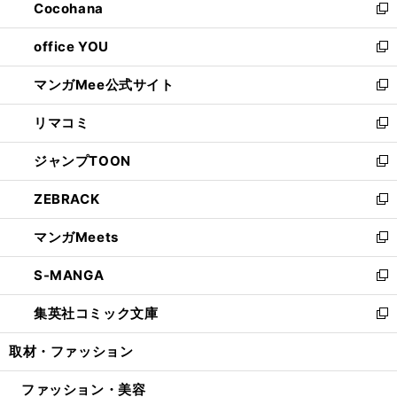
Cocohana
く
で
ド
い
新
開
ウ
ウ
し
office YOU
く
で
ィ
い
新
開
ン
ウ
し
マンガMee公式サイト
く
ド
ィ
い
新
ウ
ン
ウ
し
リマコミ
で
ド
ィ
い
新
開
ウ
ン
ウ
し
ジャンプTOON
く
で
ド
ィ
い
新
開
ウ
ン
ウ
し
ZEBRACK
く
で
ド
ィ
い
新
開
ウ
ン
ウ
し
マンガMeets
く
で
ド
ィ
い
新
開
ウ
ン
ウ
し
S-MANGA
く
で
ド
ィ
い
新
開
ウ
ン
ウ
し
集英社コミック文庫
く
で
ド
ィ
い
新
開
ウ
ン
ウ
し
取材・ファッション
く
で
ド
ィ
い
開
ウ
ン
ウ
ファッション・美容
く
で
ド
ィ