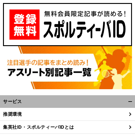
サービス
開
く/
推奨環境
閉
じ
集英社ID・スポルティーバIDとは
る