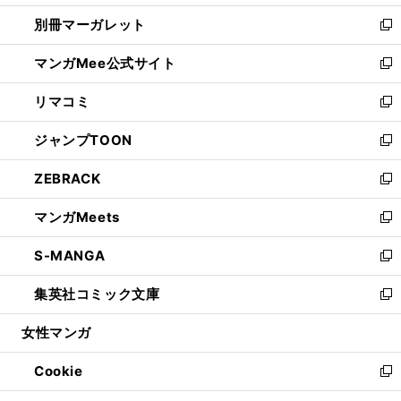
開
ウ
ウ
し
別冊マーガレット
く
で
ィ
い
新
開
ン
ウ
し
マンガMee公式サイト
く
ド
ィ
い
新
ウ
ン
ウ
し
リマコミ
で
ド
ィ
い
新
開
ウ
ン
ウ
し
ジャンプTOON
く
で
ド
ィ
い
新
開
ウ
ン
ウ
し
ZEBRACK
く
で
ド
ィ
い
新
開
ウ
ン
ウ
し
マンガMeets
く
で
ド
ィ
い
新
開
ウ
ン
ウ
し
S-MANGA
く
で
ド
ィ
い
新
開
ウ
ン
ウ
し
集英社コミック文庫
く
で
ド
ィ
い
新
開
ウ
ン
ウ
し
女性マンガ
く
で
ド
ィ
い
開
ウ
ン
ウ
Cookie
く
で
ド
ィ
新
開
ウ
ン
し