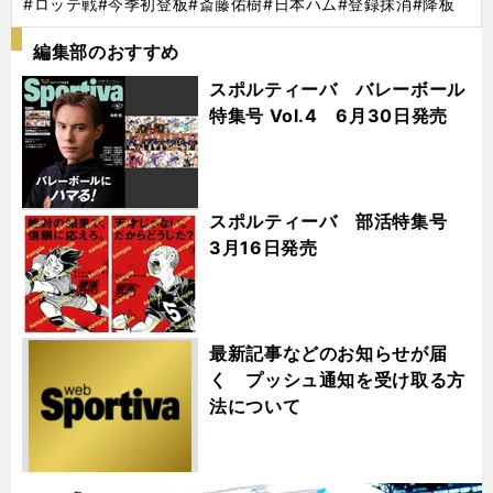
#ロッテ戦
#今季初登板
#斎藤佑樹
#日本ハム
#登録抹消
#降板
編集部のおすすめ
スポルティーバ バレーボール
特集号 Vol.4 6月30日発売
スポルティーバ 部活特集号
3月16日発売
最新記事などのお知らせが届
く プッシュ通知を受け取る方
法について