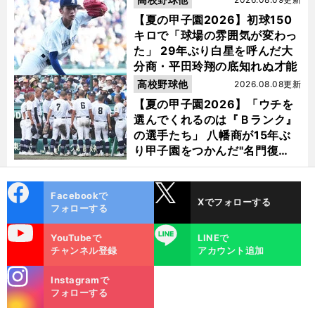
【夏の甲子園2026】初球150
キロで「球場の雰囲気が変わっ
た」 29年ぶり白星を呼んだ大
分商・平田玲翔の底知れぬ才能
高校野球他
2026.08.08更新
【夏の甲子園2026】「ウチを
選んでくれるのは『Ｂランク』
の選手たち」 八幡商が15年ぶ
り甲子園をつかんだ"名門復
活"の舞台裏
cebo
X
Facebookで
Xでフォローする
ok
フォローする
uTube
LINE
YouTubeで
LINEで
チャンネル登録
アカウント追加
stagra
Instagramで
m
フォローする