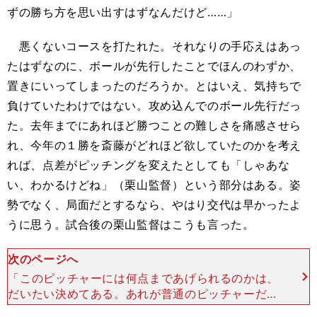
ずの勝ち方を思い出すはずなんだけど……」
悪くないコースを打たれた。それなりの手応えはあっ
たはずなのに、ボールが先行したことでほんのわずか、
置きにいってしまったのだろうか。とはいえ、気持ちで
負けていたわけではない。攻め込んでのボール先行だっ
た。去年までにあれほど勝つことの難しさを痛感させら
れ、今年の１勝を斎藤がどれほど欲していたのかを考え
れば、点差がピッチングを変えたとしても「しゃあな
い、わかるけどね」（栗山監督）という部分はある。姿
勢でなく、局面だとするなら、やはり交代は早かったよ
うに思う。試合後の栗山監督はこうも言った。
次のページへ
「このピッチャーには何点まであげられるのかは、
だいたい決めてある。あれが普通のピッチャーだっ
たら、前の回に交代だったかもしれない。これを次