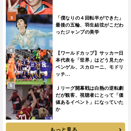
「僕なりの４回転半ができた」
3
最後の五輪、羽生結弦がこだわ
ったジャンプの美学
4
【ワールドカップ】サッカー日
本代表を「世界」はどう見たか
ベンゲル、スカローニ、モドリ
ッチ...
5
Ｊリーグ開幕戦は白熱の逆転劇
だが観客、視聴者にとって「価
値あるイベント」になっていた
か
もっと見る