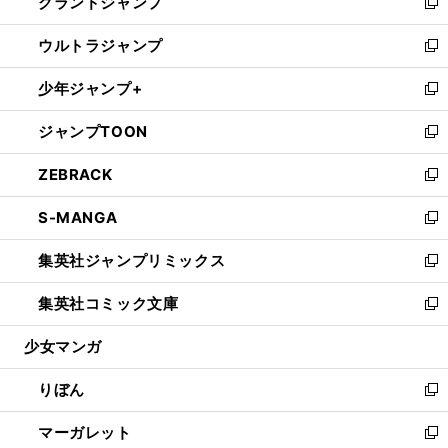
グランドジャンプ
で
ド
ィ
い
新
開
ウ
ン
ウ
し
ウルトラジャンプ
く
で
ド
ィ
い
新
開
ウ
ン
ウ
し
少年ジャンプ+
く
で
ド
ィ
い
新
開
ウ
ン
ウ
し
ジャンプTOON
く
で
ド
ィ
い
新
開
ウ
ン
ウ
し
ZEBRACK
く
で
ド
ィ
い
新
開
ウ
ン
ウ
し
S-MANGA
く
で
ド
ィ
い
新
開
ウ
ン
ウ
し
集英社ジャンプリミックス
く
で
ド
ィ
い
新
開
ウ
ン
ウ
し
集英社コミック文庫
く
で
ド
ィ
い
新
開
ウ
ン
ウ
し
少女マンガ
く
で
ド
ィ
い
開
ウ
ン
ウ
りぼん
く
で
ド
ィ
新
開
ウ
ン
し
マーガレット
く
で
ド
い
新