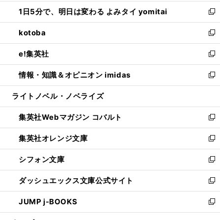
ウ
ン
ウ
し
1日5分で、明日は変わる よみタイ yomitai
で
ド
ィ
い
新
開
ウ
ン
ウ
し
kotoba
く
で
ド
ィ
い
新
開
ウ
ン
ウ
し
e!集英社
く
で
ド
ィ
い
新
開
ウ
ン
ウ
し
情報・知識＆オピニオン imidas
く
で
ド
ィ
い
新
開
ウ
ン
ウ
し
ライトノベル・ノベライズ
く
で
ド
ィ
い
開
ウ
ン
ウ
集英社Webマガジン コバルト
く
で
ド
ィ
新
開
ウ
ン
し
集英社オレンジ文庫
く
で
ド
い
新
開
ウ
ウ
し
シフォン文庫
く
で
ィ
い
新
開
ン
ウ
し
ダッシュエックス文庫公式サイト
く
ド
ィ
い
新
ウ
ン
ウ
し
JUMP j-BOOKS
で
ド
ィ
い
新
開
ウ
ン
ウ
し