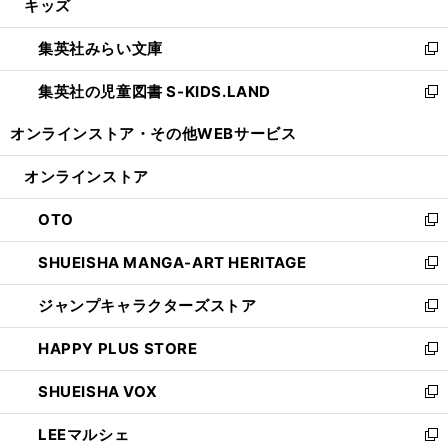
キッズ
く
で
ド
ィ
い
開
ウ
ン
ウ
集英社みらい文庫
く
で
ド
ィ
新
開
ウ
ン
し
集英社の児童図書 S-KIDS.LAND
く
で
ド
い
新
開
ウ
ウ
し
オンラインストア・
その他WEBサービス
く
で
ィ
い
開
ン
ウ
オンラインストア
く
ド
ィ
ウ
ン
OTO
で
ド
新
開
ウ
し
SHUEISHA MANGA-ART HERITAGE
く
で
い
新
開
ウ
し
ジャンプキャラクターズストア
く
ィ
い
新
ン
ウ
し
HAPPY PLUS STORE
ド
ィ
い
新
ウ
ン
ウ
し
SHUEISHA VOX
で
ド
ィ
い
新
開
ウ
ン
ウ
し
LEEマルシェ
く
で
ド
ィ
い
新