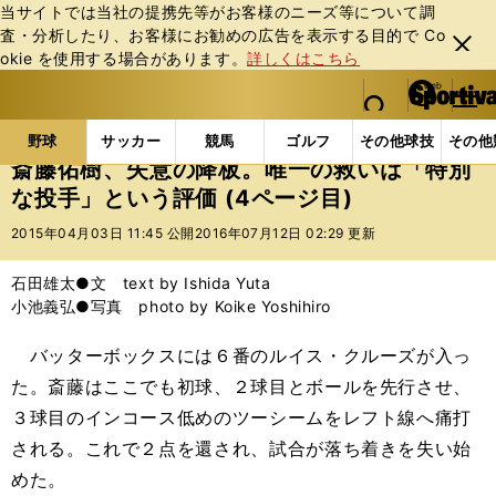
当サイトでは当社の提携先等がお客様のニーズ等について調
査・分析したり、お客様にお勧めの広告を表⽰する⽬的で Co
閉じ
okie を使⽤する場合があります。
詳しくはこちら
る
マイペ
web Sportiva (webスポルティーバ)
検索
メニュ
we
ー
野球の記事一覧
プロ野球
斎藤佑樹、失意の降板。
b
ジ
野球
サッカー
競馬
ゴルフ
その他球技
その他
ス
斎藤佑樹、失意の降板。唯一の救いは「特別
ポ
な投手」という評価 (4ページ目)
ル
テ
2015年04月03日 11:45 公開
2016年07月12日 02:29 更新
ィ
ー
石田雄太●文 text by Ishida Yuta
バ
小池義弘●写真 photo by Koike Yoshihiro
バッターボックスには６番のルイス・クルーズが入っ
た。斎藤はここでも初球、２球目とボールを先行させ、
３球目のインコース低めのツーシームをレフト線へ痛打
される。これで２点を還され、試合が落ち着きを失い始
めた。