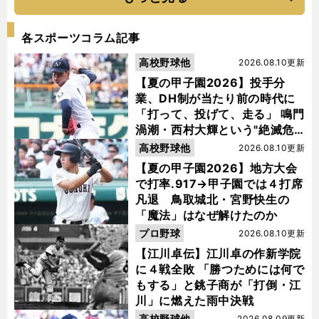
各スポーツコラム記事
高校野球他
2026.08.10更新
【夏の甲子園2026】投手分
業、DH制が当たり前の時代に
「打って、投げて、走る」 鳴門
渦潮・西村大輝という"絶滅危
惧種"
高校野球他
2026.08.10更新
【夏の甲子園2026】地方大会
で打率.917→甲子園では４打席
凡退 鳥取城北・宮野快生の
「魔法」はなぜ解けたのか
プロ野球
2026.08.10更新
【江川卓伝】江川卓の作新学院
に４戦全敗 「勝つためには何で
もする」と銚子商が「打倒・江
川」に燃えた雨中決戦
高校野球他
2026.08.09更新