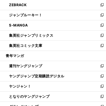
ン
ウ
し
ZEBRACK
く
で
ド
ィ
い
新
開
ウ
ン
ウ
し
ジャンプルーキー！
く
で
ド
ィ
い
新
開
ウ
ン
ウ
し
S-MANGA
く
で
ド
ィ
い
新
開
ウ
ン
ウ
し
集英社ジャンプリミックス
く
で
ド
ィ
い
新
開
ウ
ン
ウ
し
集英社コミック文庫
く
で
ド
ィ
い
新
開
ウ
ン
ウ
し
青年マンガ
く
で
ド
ィ
い
開
ウ
ン
ウ
週刊ヤングジャンプ
く
で
ド
ィ
新
開
ウ
ン
し
ヤングジャンプ定期購読デジタル
く
で
ド
い
新
開
ウ
ウ
し
ヤンジャン！
く
で
ィ
い
新
開
ン
ウ
し
となりのヤングジャンプ
く
ド
ィ
い
新
ウ
ン
ウ
し