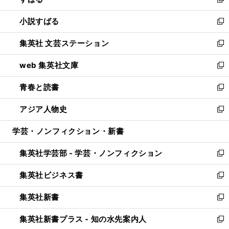
新
開
ウ
し
小説すばる
く
で
い
新
開
ウ
し
集英社 文芸ステーション
く
ィ
い
新
ン
ウ
し
web 集英社文庫
ド
ィ
い
新
ウ
ン
ウ
し
青春と読書
で
ド
ィ
い
新
開
ウ
ン
ウ
し
アジア人物史
く
で
ド
ィ
い
新
開
ウ
ン
ウ
し
学芸・ノンフィクション・新書
く
で
ド
ィ
い
開
ウ
ン
ウ
集英社学芸部 - 学芸・ノンフィクション
く
で
ド
ィ
新
開
ウ
ン
し
集英社ビジネス書
く
で
ド
い
新
開
ウ
ウ
し
集英社新書
く
で
ィ
い
新
開
ン
ウ
し
集英社新書プラス - 知の水先案内人
く
ド
ィ
い
新