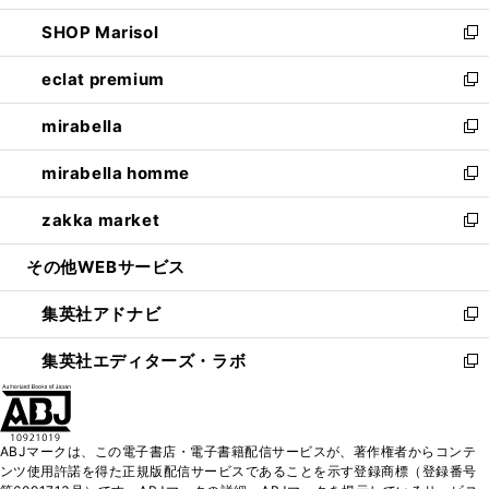
開
ウ
ン
ウ
し
SHOP Marisol
く
で
ド
ィ
い
新
開
ウ
ン
ウ
し
eclat premium
く
で
ド
ィ
い
新
開
ウ
ン
ウ
し
mirabella
く
で
ド
ィ
い
新
開
ウ
ン
ウ
し
mirabella homme
く
で
ド
ィ
い
新
開
ウ
ン
ウ
し
zakka market
く
で
ド
ィ
い
新
開
ウ
ン
ウ
し
その他WEBサービス
く
で
ド
ィ
い
開
ウ
ン
ウ
集英社アドナビ
く
で
ド
ィ
新
開
ウ
ン
し
集英社エディターズ・ラボ
く
で
ド
い
新
開
ウ
ウ
し
く
で
ィ
い
開
ン
ウ
ABJマークは、この電子書店・電子書籍配信サービスが、著作権者からコンテ
く
ド
ィ
ンツ使用許諾を得た正規版配信サービスであることを示す登録商標（登録番号
ウ
ン