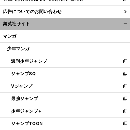
新
し
広告についてのお問い合わせ
い
ウ
集英社サイト
ィ
開
ン
く/
マンガ
ド
閉
ウ
じ
少年マンガ
で
る
開
週刊少年ジャンプ
く
新
し
ジャンプSQ
い
新
ウ
し
Vジャンプ
ィ
い
新
ン
ウ
し
最強ジャンプ
ド
ィ
い
新
ウ
ン
ウ
し
少年ジャンプ+
で
ド
ィ
い
新
開
ウ
ン
ウ
し
ジャンプTOON
く
で
ド
ィ
い
新
開
ウ